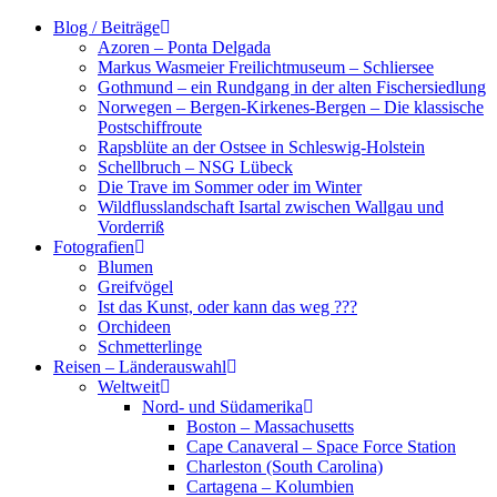
Zum
Blog / Beiträge
Inhalt
Azoren – Ponta Delgada
springen
Markus Wasmeier Freilichtmuseum – Schliersee
Gothmund – ein Rundgang in der alten Fischersiedlung
Norwegen – Bergen-Kirkenes-Bergen – Die klassische
Postschiffroute
Rapsblüte an der Ostsee in Schleswig-Holstein
Schellbruch – NSG Lübeck
Die Trave im Sommer oder im Winter
Wildflusslandschaft Isartal zwischen Wallgau und
Vorderriß
Fotografien
Blumen
Greifvögel
Ist das Kunst, oder kann das weg ???
Orchideen
Schmetterlinge
Reisen – Länderauswahl
Weltweit
Nord- und Südamerika
Boston – Massachusetts
Cape Canaveral – Space Force Station
Charleston (South Carolina)
Cartagena – Kolumbien