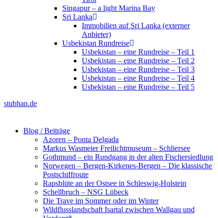
Singapur – a light Marina Bay
Sri Lanka
Immobilien auf Sri Lanka (externer
Anbieter)
Usbekistan Rundreise
Usbekistan – eine Rundreise – Teil 1
Usbekistan – eine Rundreise – Teil 2
Usbekistan – eine Rundreise – Teil 3
Usbekistan – eine Rundreise – Teil 4
Usbekistan – eine Rundreise – Teil 5
stubhan.de
Blog / Beiträge
Azoren – Ponta Delgada
Markus Wasmeier Freilichtmuseum – Schliersee
Gothmund – ein Rundgang in der alten Fischersiedlung
Norwegen – Bergen-Kirkenes-Bergen – Die klassische
Postschiffroute
Rapsblüte an der Ostsee in Schleswig-Holstein
Schellbruch – NSG Lübeck
Die Trave im Sommer oder im Winter
Wildflusslandschaft Isartal zwischen Wallgau und