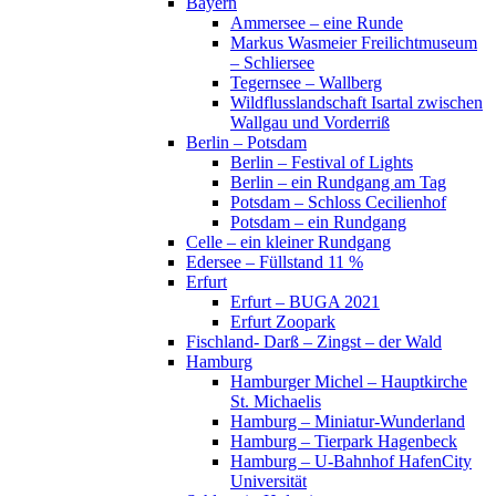
Bayern
Ammersee – eine Runde
Markus Wasmeier Freilichtmuseum
– Schliersee
Tegernsee – Wallberg
Wildflusslandschaft Isartal zwischen
Wallgau und Vorderriß
Berlin – Potsdam
Berlin – Festival of Lights
Berlin – ein Rundgang am Tag
Potsdam – Schloss Cecilienhof
Potsdam – ein Rundgang
Celle – ein kleiner Rundgang
Edersee – Füllstand 11 %
Erfurt
Erfurt – BUGA 2021
Erfurt Zoopark
Fischland- Darß – Zingst – der Wald
Hamburg
Hamburger Michel – Hauptkirche
St. Michaelis
Hamburg – Miniatur-Wunderland
Hamburg – Tierpark Hagenbeck
Hamburg – U-Bahnhof HafenCity
Universität