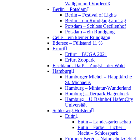
Wallgau und Vorderriß
Berlin – Potsdam
Berlin – Festival of Lights
Berlin – ein Rundgang am Tag
Potsdam – Schloss Cecilienhof
Potsdam – ein Rundgang
Celle – ein kleiner Rundgang
Edersee – Füllstand 11 %
Erfurt
Erfurt – BUGA 2021
Erfurt Zoopark
Fischland- Darß – Zingst – der Wald
Hamburg
Hamburger Michel – Hauptkirche
St. Michaelis
Hamburg – Miniatur-Wunderland
Hamburg – Tierpark Hagenbeck
Hamburg – U-Bahnhof HafenCity
Universität
Schleswig-Holstein
Eutin
Eutin – Landesgartenschau
Eutin – Farbe – Licher –
Nacht – Schlosspark
Fröruper Berge – Naturschutzgebiet