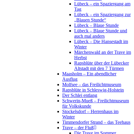
Lübeck – ein Spaziergang am
Tag
Lübeck – ein Spaziergang zur
„Blauen Stunde“
Lübeck – Blaue Stunde
Lübeck – Blaue Stunde und
auch mal anders
Lübeck – Die Hansestadt im
Winter
Märchenwald an der Trave im
Herbst
Rapsblüte über der Lübecker
Altstadt mit den 7 Türmen
Maasholm – Ein abendlicher
Ausflug
Molfsee – das Freilichtmuseum
Rapsblüte in Schleswig-Holstein
Der Schlei entlang
Schwerin-Mueß – Freilichtmuseum
für Volkskunde
Stockelsdorf – Herrenhaus im
Winter
Timmendorfer Strand – das Teehaus
Trave – der Fluß
Die Trave im Sommer