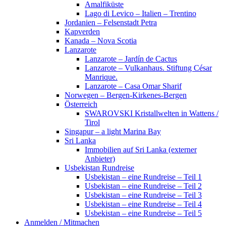
Amalfiküste
Lago di Levico – Italien – Trentino
Jordanien – Felsenstadt Petra
Kapverden
Kanada – Nova Scotia
Lanzarote
Lanzarote – Jardín de Cactus
Lanzarote – Vulkanhaus. Stiftung César
Manrique.
Lanzarote – Casa Omar Sharif
Norwegen – Bergen-Kirkenes-Bergen
Österreich
SWAROVSKI Kristallwelten in Wattens /
Tirol
Singapur – a light Marina Bay
Sri Lanka
Immobilien auf Sri Lanka (externer
Anbieter)
Usbekistan Rundreise
Usbekistan – eine Rundreise – Teil 1
Usbekistan – eine Rundreise – Teil 2
Usbekistan – eine Rundreise – Teil 3
Usbekistan – eine Rundreise – Teil 4
Usbekistan – eine Rundreise – Teil 5
Anmelden / Mitmachen