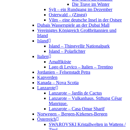
Die Trave im Winter
Sylt – ein Rundgang im Dezember
Osterwald – (Zingst)
Vilm – eine deutsche Insel in der Ostsee
Dubais Wasserspiele an der Dubai Mall
Vereinigtes Königreich Großbritannien und
Irland
Island
Island – Thingvellir Nationalpark
Island – Polarlichter
Italien
Amalfiküste
Lago di Levico – Italien – Trentino
Jordanien – Felsenstadt Petra
Kapverden
Kanada – Nova Scotia
Lanzarote
Lanzarote – Jardín de Cactus
Lanzarote – Vulkanhaus. Stiftung César
Manrique.
Lanzarote – Casa Omar Sharif
Norwegen – Bergen-Kirkenes-Bergen
Österreich
SWAROVSKI Kristallwelten in Wattens /
Tirol