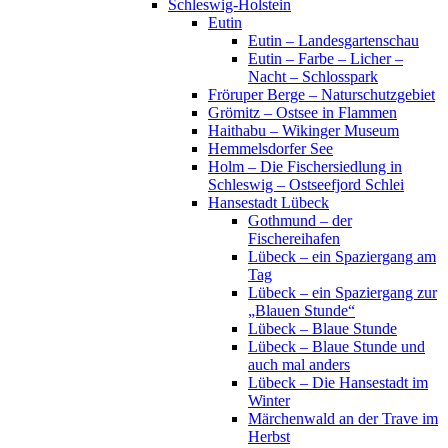
Schleswig-Holstein
Eutin
Eutin – Landesgartenschau
Eutin – Farbe – Licher –
Nacht – Schlosspark
Fröruper Berge – Naturschutzgebiet
Grömitz – Ostsee in Flammen
Haithabu – Wikinger Museum
Hemmelsdorfer See
Holm – Die Fischersiedlung in
Schleswig – Ostseefjord Schlei
Hansestadt Lübeck
Gothmund – der
Fischereihafen
Lübeck – ein Spaziergang am
Tag
Lübeck – ein Spaziergang zur
„Blauen Stunde“
Lübeck – Blaue Stunde
Lübeck – Blaue Stunde und
auch mal anders
Lübeck – Die Hansestadt im
Winter
Märchenwald an der Trave im
Herbst