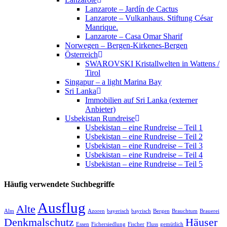
Lanzarote – Jardín de Cactus
Lanzarote – Vulkanhaus. Stiftung César
Manrique.
Lanzarote – Casa Omar Sharif
Norwegen – Bergen-Kirkenes-Bergen
Österreich
SWAROVSKI Kristallwelten in Wattens /
Tirol
Singapur – a light Marina Bay
Sri Lanka
Immobilien auf Sri Lanka (externer
Anbieter)
Usbekistan Rundreise
Usbekistan – eine Rundreise – Teil 1
Usbekistan – eine Rundreise – Teil 2
Usbekistan – eine Rundreise – Teil 3
Usbekistan – eine Rundreise – Teil 4
Usbekistan – eine Rundreise – Teil 5
Häufig verwendete Suchbegriffe
Ausflug
Alte
Alm
Azoren
bayerisch
bayrisch
Bergen
Brauchtum
Brauerei
Denkmalschutz
Häuser
Essen
Fichersiedlung
Fischer
Fluss
gemütlich