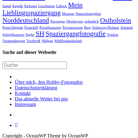
Mein
Isartal
Kapelle
Kirkenes
Leuchtturm
Lübeck
Lieblingsspaziergang
Museum
Naturschutzgebiet
Norddeutschland
Ostholstein
Norwegen
Oberbayern
ordentlich
Ponta Delgada
Postschiff
Privatfinanziert
Privatmuseum
Raps
Schleswig-Holstein
Schmied
SH
Spaziergangfotografie
Schöpfbrauerei
Segler
Trinken
Veranstaltungen
Vorderriß
Wallgau
Wildflusslandschaft
Suche auf dieser Webseite
Über mich, den Hobby-Fotografen
Datenschutzerklärung
Kontakt
Das aktuelle Wetter bei uns
Impressum
Copyright - OceanWP Theme by OceanWP