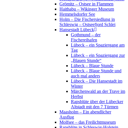
Grömitz – Ostsee in Flammen
Haithabu – Wikinger Museum
Hemmelsdorfer See
Holm – Die Fischersiedlung in
Schleswig – Ostseefjord Schlei
Hansestadt Lübeck
Gothmund – der
Fischereihafen
Lübeck – ein Spaziergang am
Tag
Lübeck – ein Spaziergang zur
„Blauen Stunde“
Lübeck – Blaue Stunde
Lübeck – Blaue Stunde und
auch mal anders
Lübeck – Die Hansestadt im
Winter
Märchenwald an der Trave im
Herbst
Rapsblüte über der Lübecker
Altstadt mit den 7 Türmen
Maasholm – Ein abendlicher
Ausflug
Molfsee – das Freilichtmuseum
Rapsblüte in Schleswig-Holstein