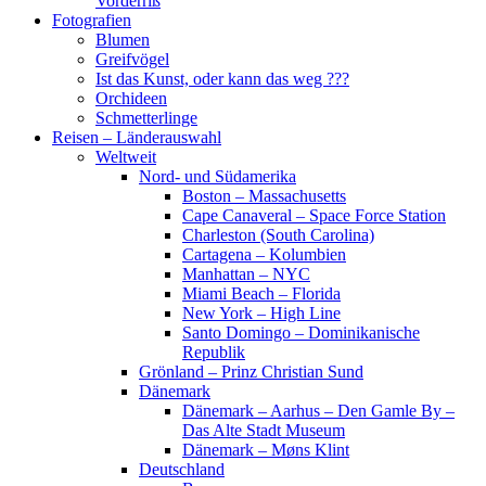
Vorderriß
Fotografien
Blumen
Greifvögel
Ist das Kunst, oder kann das weg ???
Orchideen
Schmetterlinge
Reisen – Länderauswahl
Weltweit
Nord- und Südamerika
Boston – Massachusetts
Cape Canaveral – Space Force Station
Charleston (South Carolina)
Cartagena – Kolumbien
Manhattan – NYC
Miami Beach – Florida
New York – High Line
Santo Domingo – Dominikanische
Republik
Grönland – Prinz Christian Sund
Dänemark
Dänemark – Aarhus – Den Gamle By –
Das Alte Stadt Museum
Dänemark – Møns Klint
Deutschland