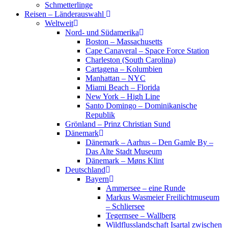
Schmetterlinge
Reisen – Länderauswahl
Weltweit
Nord- und Südamerika
Boston – Massachusetts
Cape Canaveral – Space Force Station
Charleston (South Carolina)
Cartagena – Kolumbien
Manhattan – NYC
Miami Beach – Florida
New York – High Line
Santo Domingo – Dominikanische
Republik
Grönland – Prinz Christian Sund
Dänemark
Dänemark – Aarhus – Den Gamle By –
Das Alte Stadt Museum
Dänemark – Møns Klint
Deutschland
Bayern
Ammersee – eine Runde
Markus Wasmeier Freilichtmuseum
– Schliersee
Tegernsee – Wallberg
Wildflusslandschaft Isartal zwischen