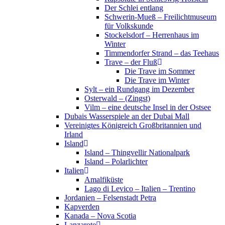
Der Schlei entlang
Schwerin-Mueß – Freilichtmuseum
für Volkskunde
Stockelsdorf – Herrenhaus im
Winter
Timmendorfer Strand – das Teehaus
Trave – der Fluß
Die Trave im Sommer
Die Trave im Winter
Sylt – ein Rundgang im Dezember
Osterwald – (Zingst)
Vilm – eine deutsche Insel in der Ostsee
Dubais Wasserspiele an der Dubai Mall
Vereinigtes Königreich Großbritannien und
Irland
Island
Island – Thingvellir Nationalpark
Island – Polarlichter
Italien
Amalfiküste
Lago di Levico – Italien – Trentino
Jordanien – Felsenstadt Petra
Kapverden
Kanada – Nova Scotia
Lanzarote