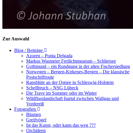
Zur Auswahl
Blog / Beiträge
Azoren – Ponta Delgada
Markus Wasmeier Freilichtmuseum – Schliersee
Gothmund – ein Rundgang in der alten Fischersiedlung
Norwegen – Bergen-Kirkenes-Bergen – Die klassische
Postschiffroute
Rapsblüte an der Ostsee in Schleswig-Holstein
Schellbruch – NSG Lübeck
Die Trave im Sommer oder im Winter
Wildflusslandschaft Isartal zwischen Wallgau und
Vorderriß
Fotografien
Blumen
Greifvögel
Ist das Kunst, oder kann das weg ???
Orchideen