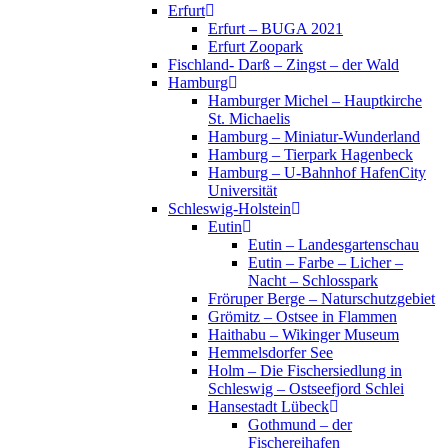
Erfurt
Erfurt – BUGA 2021
Erfurt Zoopark
Fischland- Darß – Zingst – der Wald
Hamburg
Hamburger Michel – Hauptkirche
St. Michaelis
Hamburg – Miniatur-Wunderland
Hamburg – Tierpark Hagenbeck
Hamburg – U-Bahnhof HafenCity
Universität
Schleswig-Holstein
Eutin
Eutin – Landesgartenschau
Eutin – Farbe – Licher –
Nacht – Schlosspark
Fröruper Berge – Naturschutzgebiet
Grömitz – Ostsee in Flammen
Haithabu – Wikinger Museum
Hemmelsdorfer See
Holm – Die Fischersiedlung in
Schleswig – Ostseefjord Schlei
Hansestadt Lübeck
Gothmund – der
Fischereihafen