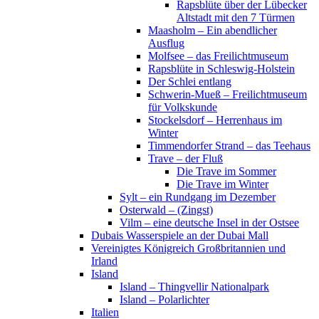
Rapsblüte über der Lübecker
Altstadt mit den 7 Türmen
Maasholm – Ein abendlicher
Ausflug
Molfsee – das Freilichtmuseum
Rapsblüte in Schleswig-Holstein
Der Schlei entlang
Schwerin-Mueß – Freilichtmuseum
für Volkskunde
Stockelsdorf – Herrenhaus im
Winter
Timmendorfer Strand – das Teehaus
Trave – der Fluß
Die Trave im Sommer
Die Trave im Winter
Sylt – ein Rundgang im Dezember
Osterwald – (Zingst)
Vilm – eine deutsche Insel in der Ostsee
Dubais Wasserspiele an der Dubai Mall
Vereinigtes Königreich Großbritannien und
Irland
Island
Island – Thingvellir Nationalpark
Island – Polarlichter
Italien