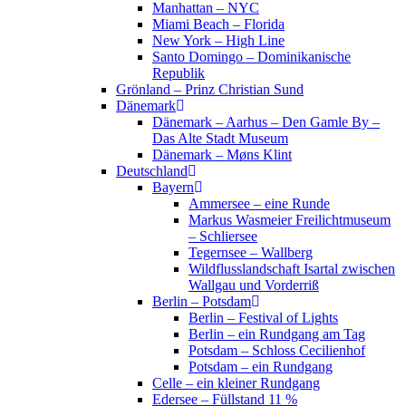
Manhattan – NYC
Miami Beach – Florida
New York – High Line
Santo Domingo – Dominikanische
Republik
Grönland – Prinz Christian Sund
Dänemark
Dänemark – Aarhus – Den Gamle By –
Das Alte Stadt Museum
Dänemark – Møns Klint
Deutschland
Bayern
Ammersee – eine Runde
Markus Wasmeier Freilichtmuseum
– Schliersee
Tegernsee – Wallberg
Wildflusslandschaft Isartal zwischen
Wallgau und Vorderriß
Berlin – Potsdam
Berlin – Festival of Lights
Berlin – ein Rundgang am Tag
Potsdam – Schloss Cecilienhof
Potsdam – ein Rundgang
Celle – ein kleiner Rundgang
Edersee – Füllstand 11 %