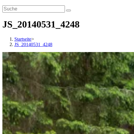
JS_20140531_4248
Startseite
>
JS_20140531_4248