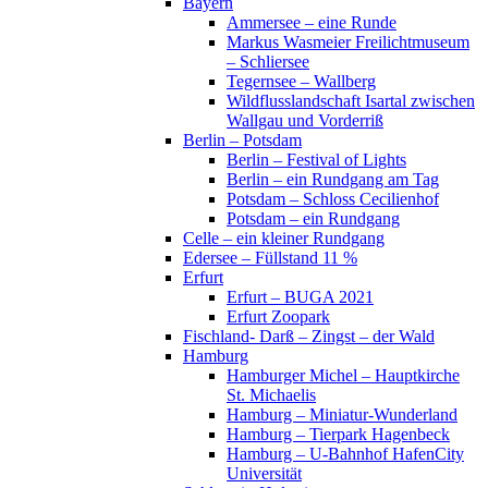
Bayern
Ammersee – eine Runde
Markus Wasmeier Freilichtmuseum
– Schliersee
Tegernsee – Wallberg
Wildflusslandschaft Isartal zwischen
Wallgau und Vorderriß
Berlin – Potsdam
Berlin – Festival of Lights
Berlin – ein Rundgang am Tag
Potsdam – Schloss Cecilienhof
Potsdam – ein Rundgang
Celle – ein kleiner Rundgang
Edersee – Füllstand 11 %
Erfurt
Erfurt – BUGA 2021
Erfurt Zoopark
Fischland- Darß – Zingst – der Wald
Hamburg
Hamburger Michel – Hauptkirche
St. Michaelis
Hamburg – Miniatur-Wunderland
Hamburg – Tierpark Hagenbeck
Hamburg – U-Bahnhof HafenCity
Universität