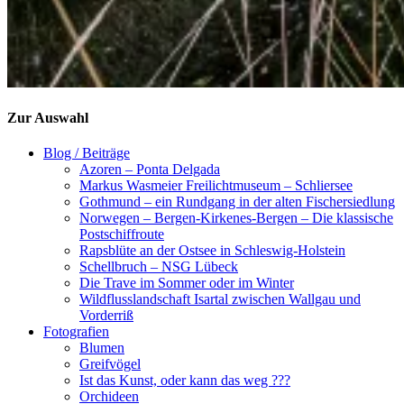
Zur Auswahl
Blog / Beiträge
Azoren – Ponta Delgada
Markus Wasmeier Freilichtmuseum – Schliersee
Gothmund – ein Rundgang in der alten Fischersiedlung
Norwegen – Bergen-Kirkenes-Bergen – Die klassische
Postschiffroute
Rapsblüte an der Ostsee in Schleswig-Holstein
Schellbruch – NSG Lübeck
Die Trave im Sommer oder im Winter
Wildflusslandschaft Isartal zwischen Wallgau und
Vorderriß
Fotografien
Blumen
Greifvögel
Ist das Kunst, oder kann das weg ???
Orchideen