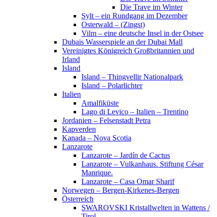
Die Trave im Winter
Sylt – ein Rundgang im Dezember
Osterwald – (Zingst)
Vilm – eine deutsche Insel in der Ostsee
Dubais Wasserspiele an der Dubai Mall
Vereinigtes Königreich Großbritannien und
Irland
Island
Island – Thingvellir Nationalpark
Island – Polarlichter
Italien
Amalfiküste
Lago di Levico – Italien – Trentino
Jordanien – Felsenstadt Petra
Kapverden
Kanada – Nova Scotia
Lanzarote
Lanzarote – Jardín de Cactus
Lanzarote – Vulkanhaus. Stiftung César
Manrique.
Lanzarote – Casa Omar Sharif
Norwegen – Bergen-Kirkenes-Bergen
Österreich
SWAROVSKI Kristallwelten in Wattens /
Tirol