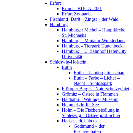
Erfurt
Erfurt – BUGA 2021
Erfurt Zoopark
Fischland- Darß – Zingst – der Wald
Hamburg
Hamburger Michel – Hauptkirche
St. Michaelis
Hamburg – Miniatur-Wunderland
Hamburg – Tierpark Hagenbeck
Hamburg – U-Bahnhof HafenCity
Universität
Schleswig-Holstein
Eutin
Eutin – Landesgartenschau
Eutin – Farbe – Licher –
Nacht – Schlosspark
Fröruper Berge – Naturschutzgebiet
Grömitz – Ostsee in Flammen
Haithabu – Wikinger Museum
Hemmelsdorfer See
Holm – Die Fischersiedlung in
Schleswig – Ostseefjord Schlei
Hansestadt Lübeck
Gothmund – der
Fischereihafen