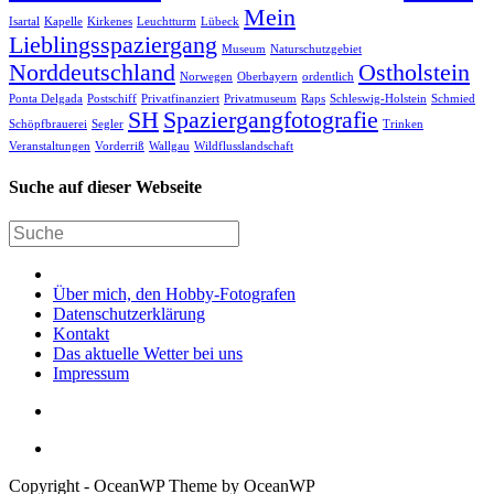
Mein
Isartal
Kapelle
Kirkenes
Leuchtturm
Lübeck
Lieblingsspaziergang
Museum
Naturschutzgebiet
Norddeutschland
Ostholstein
Norwegen
Oberbayern
ordentlich
Ponta Delgada
Postschiff
Privatfinanziert
Privatmuseum
Raps
Schleswig-Holstein
Schmied
SH
Spaziergangfotografie
Schöpfbrauerei
Segler
Trinken
Veranstaltungen
Vorderriß
Wallgau
Wildflusslandschaft
Suche auf dieser Webseite
Über mich, den Hobby-Fotografen
Datenschutzerklärung
Kontakt
Das aktuelle Wetter bei uns
Impressum
Copyright - OceanWP Theme by OceanWP