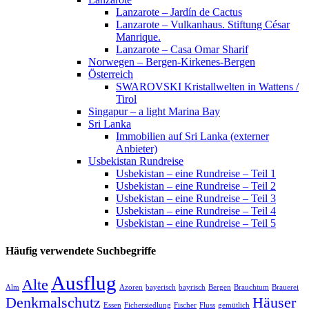
Lanzarote – Jardín de Cactus
Lanzarote – Vulkanhaus. Stiftung César
Manrique.
Lanzarote – Casa Omar Sharif
Norwegen – Bergen-Kirkenes-Bergen
Österreich
SWAROVSKI Kristallwelten in Wattens /
Tirol
Singapur – a light Marina Bay
Sri Lanka
Immobilien auf Sri Lanka (externer
Anbieter)
Usbekistan Rundreise
Usbekistan – eine Rundreise – Teil 1
Usbekistan – eine Rundreise – Teil 2
Usbekistan – eine Rundreise – Teil 3
Usbekistan – eine Rundreise – Teil 4
Usbekistan – eine Rundreise – Teil 5
Häufig verwendete Suchbegriffe
Ausflug
Alte
Alm
Azoren
bayerisch
bayrisch
Bergen
Brauchtum
Brauerei
Denkmalschutz
Häuser
Essen
Fichersiedlung
Fischer
Fluss
gemütlich