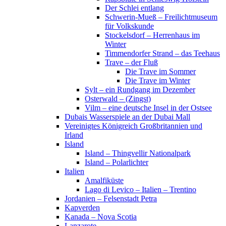
Der Schlei entlang
Schwerin-Mueß – Freilichtmuseum
für Volkskunde
Stockelsdorf – Herrenhaus im
Winter
Timmendorfer Strand – das Teehaus
Trave – der Fluß
Die Trave im Sommer
Die Trave im Winter
Sylt – ein Rundgang im Dezember
Osterwald – (Zingst)
Vilm – eine deutsche Insel in der Ostsee
Dubais Wasserspiele an der Dubai Mall
Vereinigtes Königreich Großbritannien und
Irland
Island
Island – Thingvellir Nationalpark
Island – Polarlichter
Italien
Amalfiküste
Lago di Levico – Italien – Trentino
Jordanien – Felsenstadt Petra
Kapverden
Kanada – Nova Scotia
Lanzarote