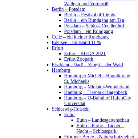
Wallgau und Vorderriß
Berlin – Potsdam
Berlin – Festival of Lights
Berlin – ein Rundgang am Tag
Potsdam – Schloss Cecilienhof
Potsdam – ein Rundgang
Celle – ein kleiner Rundgang
Edersee – Füllstand 11 %
Erfurt
Erfurt – BUGA 2021
Erfurt Zoopark
Fischland- Darß – Zingst – der Wald
Hamburg
Hamburger Michel – Hauptkirche
St. Michaelis
Hamburg – Miniatur-Wunderland
Hamburg – Tierpark Hagenbeck
Hamburg – U-Bahnhof HafenCity
Universität
Schleswig-Holstein
Eutin
Eutin – Landesgartenschau
Eutin – Farbe – Licher –
Nacht – Schlosspark
Fröruper Berge – Naturschutzgebiet