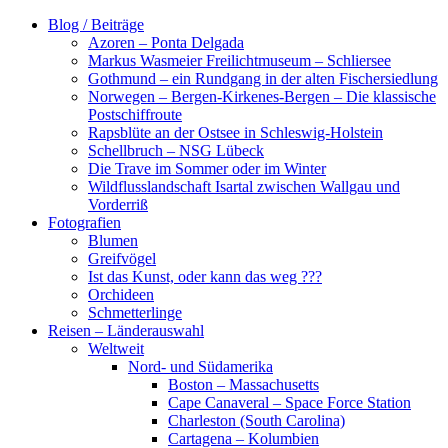
Zum
Blog / Beiträge
Inhalt
Azoren – Ponta Delgada
springen
Markus Wasmeier Freilichtmuseum – Schliersee
Gothmund – ein Rundgang in der alten Fischersiedlung
Norwegen – Bergen-Kirkenes-Bergen – Die klassische
Postschiffroute
Rapsblüte an der Ostsee in Schleswig-Holstein
Schellbruch – NSG Lübeck
Die Trave im Sommer oder im Winter
Wildflusslandschaft Isartal zwischen Wallgau und
Vorderriß
Fotografien
Blumen
Greifvögel
Ist das Kunst, oder kann das weg ???
Orchideen
Schmetterlinge
Reisen – Länderauswahl
Weltweit
Nord- und Südamerika
Boston – Massachusetts
Cape Canaveral – Space Force Station
Charleston (South Carolina)
Cartagena – Kolumbien