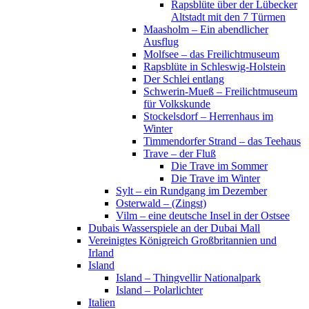
Rapsblüte über der Lübecker
Altstadt mit den 7 Türmen
Maasholm – Ein abendlicher
Ausflug
Molfsee – das Freilichtmuseum
Rapsblüte in Schleswig-Holstein
Der Schlei entlang
Schwerin-Mueß – Freilichtmuseum
für Volkskunde
Stockelsdorf – Herrenhaus im
Winter
Timmendorfer Strand – das Teehaus
Trave – der Fluß
Die Trave im Sommer
Die Trave im Winter
Sylt – ein Rundgang im Dezember
Osterwald – (Zingst)
Vilm – eine deutsche Insel in der Ostsee
Dubais Wasserspiele an der Dubai Mall
Vereinigtes Königreich Großbritannien und
Irland
Island
Island – Thingvellir Nationalpark
Island – Polarlichter
Italien