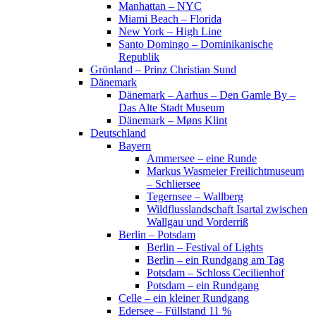
Manhattan – NYC
Miami Beach – Florida
New York – High Line
Santo Domingo – Dominikanische
Republik
Grönland – Prinz Christian Sund
Dänemark
Dänemark – Aarhus – Den Gamle By –
Das Alte Stadt Museum
Dänemark – Møns Klint
Deutschland
Bayern
Ammersee – eine Runde
Markus Wasmeier Freilichtmuseum
– Schliersee
Tegernsee – Wallberg
Wildflusslandschaft Isartal zwischen
Wallgau und Vorderriß
Berlin – Potsdam
Berlin – Festival of Lights
Berlin – ein Rundgang am Tag
Potsdam – Schloss Cecilienhof
Potsdam – ein Rundgang
Celle – ein kleiner Rundgang
Edersee – Füllstand 11 %