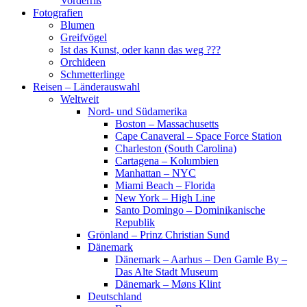
Vorderriß
Fotografien
Blumen
Greifvögel
Ist das Kunst, oder kann das weg ???
Orchideen
Schmetterlinge
Reisen – Länderauswahl
Weltweit
Nord- und Südamerika
Boston – Massachusetts
Cape Canaveral – Space Force Station
Charleston (South Carolina)
Cartagena – Kolumbien
Manhattan – NYC
Miami Beach – Florida
New York – High Line
Santo Domingo – Dominikanische
Republik
Grönland – Prinz Christian Sund
Dänemark
Dänemark – Aarhus – Den Gamle By –
Das Alte Stadt Museum
Dänemark – Møns Klint
Deutschland