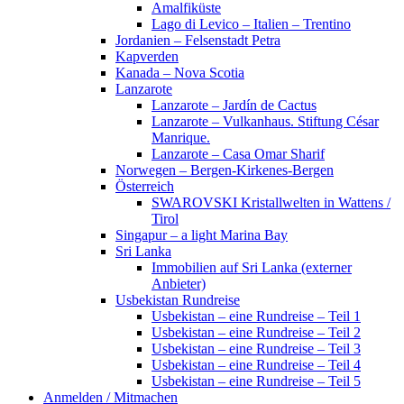
Amalfiküste
Lago di Levico – Italien – Trentino
Jordanien – Felsenstadt Petra
Kapverden
Kanada – Nova Scotia
Lanzarote
Lanzarote – Jardín de Cactus
Lanzarote – Vulkanhaus. Stiftung César
Manrique.
Lanzarote – Casa Omar Sharif
Norwegen – Bergen-Kirkenes-Bergen
Österreich
SWAROVSKI Kristallwelten in Wattens /
Tirol
Singapur – a light Marina Bay
Sri Lanka
Immobilien auf Sri Lanka (externer
Anbieter)
Usbekistan Rundreise
Usbekistan – eine Rundreise – Teil 1
Usbekistan – eine Rundreise – Teil 2
Usbekistan – eine Rundreise – Teil 3
Usbekistan – eine Rundreise – Teil 4
Usbekistan – eine Rundreise – Teil 5
Anmelden / Mitmachen