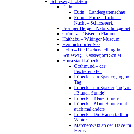
Schleswig-Holstein
Eutin
Eutin – Landesgartenschau
Eutin – Farbe – Licher –
Nacht – Schlosspark
Fröruper Berge – Naturschutzgebiet
Grömitz – Ostsee in Flammen
Haithabu – Wikinger Museum
Hemmelsdorfer See
Holm – Die Fischersiedlung in
Schleswig – Ostseefjord Schlei
Hansestadt Lübeck
Gothmund – der
Fischereihafen
Lübeck – ein Spaziergang am
Tag
Lübeck – ein Spaziergang zur
„Blauen Stunde“
Lübeck – Blaue Stunde
Lübeck – Blaue Stunde und
auch mal anders
Lübeck – Die Hansestadt im
Winter
Märchenwald an der Trave im
Herbst