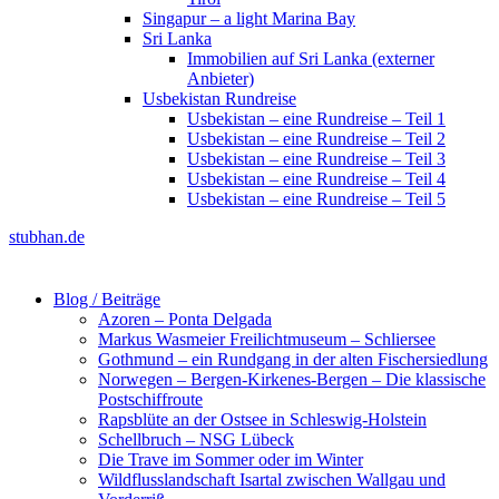
Singapur – a light Marina Bay
Sri Lanka
Immobilien auf Sri Lanka (externer
Anbieter)
Usbekistan Rundreise
Usbekistan – eine Rundreise – Teil 1
Usbekistan – eine Rundreise – Teil 2
Usbekistan – eine Rundreise – Teil 3
Usbekistan – eine Rundreise – Teil 4
Usbekistan – eine Rundreise – Teil 5
stubhan.de
Blog / Beiträge
Azoren – Ponta Delgada
Markus Wasmeier Freilichtmuseum – Schliersee
Gothmund – ein Rundgang in der alten Fischersiedlung
Norwegen – Bergen-Kirkenes-Bergen – Die klassische
Postschiffroute
Rapsblüte an der Ostsee in Schleswig-Holstein
Schellbruch – NSG Lübeck
Die Trave im Sommer oder im Winter
Wildflusslandschaft Isartal zwischen Wallgau und