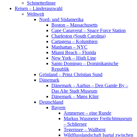
Schmetterlinge
Reisen – Länderauswahl
Weltweit
Nord- und Südamerika
Boston – Massachusetts
Cape Canaveral – Space Force Station
Charleston (South Carolina)
Cartagena – Kolumbien
Manhattan – NYC
Miami Beach – Florida
New York – High Line
Santo Domingo – Dominikanische
Republik
Grönland – Prinz Christian Sund
Dänemark
Dänemark – Aarhus – Den Gamle By –
Das Alte Stadt Museum
Dänemark – Møns Klint
Deutschland
Bayern
Ammersee – eine Runde
Markus Wasmeier Freilichtmuseum
– Schliersee
Tegernsee – Wallberg
Wildflusslandschaft Isartal zwischen