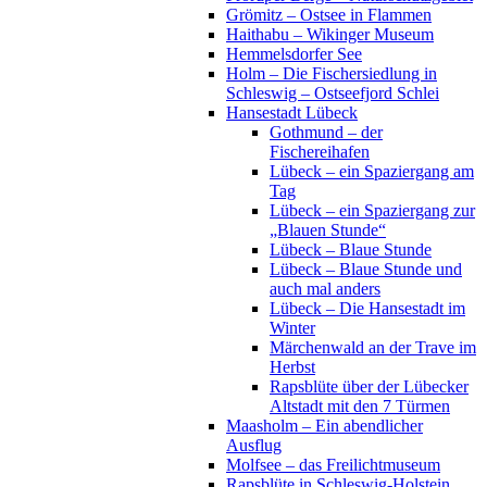
Grömitz – Ostsee in Flammen
Haithabu – Wikinger Museum
Hemmelsdorfer See
Holm – Die Fischersiedlung in
Schleswig – Ostseefjord Schlei
Hansestadt Lübeck
Gothmund – der
Fischereihafen
Lübeck – ein Spaziergang am
Tag
Lübeck – ein Spaziergang zur
„Blauen Stunde“
Lübeck – Blaue Stunde
Lübeck – Blaue Stunde und
auch mal anders
Lübeck – Die Hansestadt im
Winter
Märchenwald an der Trave im
Herbst
Rapsblüte über der Lübecker
Altstadt mit den 7 Türmen
Maasholm – Ein abendlicher
Ausflug
Molfsee – das Freilichtmuseum
Rapsblüte in Schleswig-Holstein