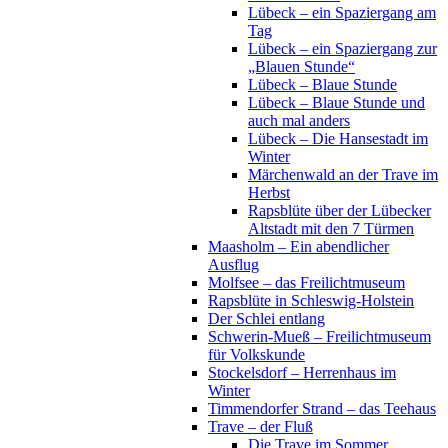
Lübeck – ein Spaziergang am
Tag
Lübeck – ein Spaziergang zur
„Blauen Stunde“
Lübeck – Blaue Stunde
Lübeck – Blaue Stunde und
auch mal anders
Lübeck – Die Hansestadt im
Winter
Märchenwald an der Trave im
Herbst
Rapsblüte über der Lübecker
Altstadt mit den 7 Türmen
Maasholm – Ein abendlicher
Ausflug
Molfsee – das Freilichtmuseum
Rapsblüte in Schleswig-Holstein
Der Schlei entlang
Schwerin-Mueß – Freilichtmuseum
für Volkskunde
Stockelsdorf – Herrenhaus im
Winter
Timmendorfer Strand – das Teehaus
Trave – der Fluß
Die Trave im Sommer