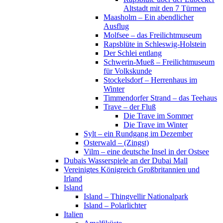
Altstadt mit den 7 Türmen
Maasholm – Ein abendlicher
Ausflug
Molfsee – das Freilichtmuseum
Rapsblüte in Schleswig-Holstein
Der Schlei entlang
Schwerin-Mueß – Freilichtmuseum
für Volkskunde
Stockelsdorf – Herrenhaus im
Winter
Timmendorfer Strand – das Teehaus
Trave – der Fluß
Die Trave im Sommer
Die Trave im Winter
Sylt – ein Rundgang im Dezember
Osterwald – (Zingst)
Vilm – eine deutsche Insel in der Ostsee
Dubais Wasserspiele an der Dubai Mall
Vereinigtes Königreich Großbritannien und
Irland
Island
Island – Thingvellir Nationalpark
Island – Polarlichter
Italien