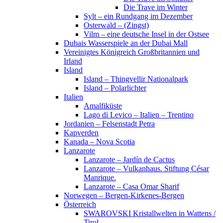
Die Trave im Winter
Sylt – ein Rundgang im Dezember
Osterwald – (Zingst)
Vilm – eine deutsche Insel in der Ostsee
Dubais Wasserspiele an der Dubai Mall
Vereinigtes Königreich Großbritannien und
Irland
Island
Island – Thingvellir Nationalpark
Island – Polarlichter
Italien
Amalfiküste
Lago di Levico – Italien – Trentino
Jordanien – Felsenstadt Petra
Kapverden
Kanada – Nova Scotia
Lanzarote
Lanzarote – Jardín de Cactus
Lanzarote – Vulkanhaus. Stiftung César
Manrique.
Lanzarote – Casa Omar Sharif
Norwegen – Bergen-Kirkenes-Bergen
Österreich
SWAROVSKI Kristallwelten in Wattens /
Tirol