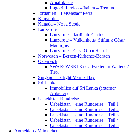
Amalfiküste
Lago di Levico – Italien – Trentino
Jordanien – Felsenstadt Petra
Kapverden
Kanada – Nova Scotia
Lanzarote
Lanzarote – Jardín de Cactus
Lanzarote – Vulkanhaus. Stiftung César
Manrique.
Lanzarote – Casa Omar Sharif
Norwegen – Bergen-Kirkenes-Bergen
Österreich
SWAROVSKI Kristallwelten in Wattens /
Tirol
Singapur – a light Marina Bay
Sri Lanka
Immobilien auf Sri Lanka (externer
Anbieter)
Usbekistan Rundreise
Usbekistan – eine Rundreise – Teil 1
Usbekistan – eine Rundreise – Teil 2
Usbekistan – eine Rundreise – Teil 3
Usbekistan – eine Rundreise – Teil 4
Usbekistan – eine Rundreise – Teil 5
Anmelden / Mitmachen