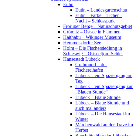
Eutin
Eutin – Landesgartenschau
Eutin – Farbe – Licher –
Nacht – Schlosspark
Fröruper Berge – Naturschutzgebiet
Grömitz – Ostsee in Flammen
Haithabu – Wikinger Museum
Hemmelsdorfer See
Holm – Die Fischersiedlung in
Schleswig – Ostseefjord Schlei
Hansestadt Lübeck
Gothmund – der
Fischereihafen
Lübeck – ein Spaziergang am
Tag
Lübeck – ein Spaziergang zur
„Blauen Stunde“
Lübeck – Blaue Stunde
Lübeck – Blaue Stunde und
auch mal anders
Lübeck – Die Hansestadt im
Winter
Märchenwald an der Trave im
Herbst
Rapsblüte über der Lübecker