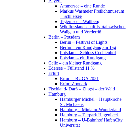
Bayern
Ammersee – eine Runde
Markus Wasmeier Freilichtmuseum
– Schliersee
Tegernsee – Wallberg
Wildflusslandschaft Isartal zwischen
Wallgau und Vorderriß
Berlin – Potsdam
Berlin – Festival of Lights
Berlin – ein Rundgang am Tag
Potsdam – Schloss Cecilienhof
Potsdam – ein Rundgang
Celle – ein kleiner Rundgang
Edersee – Füllstand 11 %
Erfurt
Erfurt – BUGA 2021
Erfurt Zoopark
Fischland- Darß – Zingst – der Wald
Hamburg
Hamburger Michel – Hauptkirche
St. Michaelis
Hamburg – Miniatur-Wunderland
Hamburg – Tierpark Hagenbeck
Hamburg – U-Bahnhof HafenCity
Universität