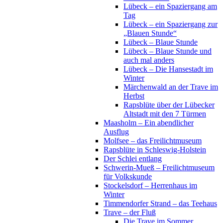
Lübeck – ein Spaziergang am
Tag
Lübeck – ein Spaziergang zur
„Blauen Stunde“
Lübeck – Blaue Stunde
Lübeck – Blaue Stunde und
auch mal anders
Lübeck – Die Hansestadt im
Winter
Märchenwald an der Trave im
Herbst
Rapsblüte über der Lübecker
Altstadt mit den 7 Türmen
Maasholm – Ein abendlicher
Ausflug
Molfsee – das Freilichtmuseum
Rapsblüte in Schleswig-Holstein
Der Schlei entlang
Schwerin-Mueß – Freilichtmuseum
für Volkskunde
Stockelsdorf – Herrenhaus im
Winter
Timmendorfer Strand – das Teehaus
Trave – der Fluß
Die Trave im Sommer