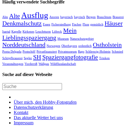
Häufig verwendete Suchbegriffe
Ausflug
Alte
Alm
Azoren
bayerisch
bayrisch
Bergen
Brauchtum
Brauerei
Denkmalschutz
Häuser
Essen
Fichersiedlung
Fischer
Fluss
gemütlich
Mein
Isartal
Kapelle
Kirkenes
Leuchtturm
Lübeck
Lieblingsspaziergang
Museum
Naturschutzgebiet
Norddeutschland
Ostholstein
Norwegen
Oberbayern
ordentlich
Ponta Delgada
Postschiff
Privatfinanziert
Privatmuseum
Raps
Schleswig-Holstein
Schmied
SH
Spaziergangfotografie
Schöpfbrauerei
Segler
Trinken
Veranstaltungen
Vorderriß
Wallgau
Wildflusslandschaft
Suche auf dieser Webseite
Über mich, den Hobby-Fotografen
Datenschutzerklärung
Kontakt
Das aktuelle Wetter bei uns
Impressum