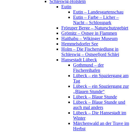
Schleswig-Holstein
Eutin
Eutin – Landesgartenschau
Eutin – Farbe – Licher –
Nacht – Schlosspark
Fröruper Berge – Naturschutzgebiet
Grömitz – Ostsee in Flammen
Haithabu – Wikinger Museum
Hemmelsdorfer See
Holm – Die Fischersiedlung in
Schleswig – Ostseefjord Schlei
Hansestadt Lübeck
Gothmund – der
Fischereihafen
Lübeck – ein Spaziergang am
Tag
Lübeck – ein Spaziergang zur
„Blauen Stunde“
Lübeck – Blaue Stunde
Lübeck – Blaue Stunde und
auch mal anders
Lübeck – Die Hansestadt im
Winter
Märchenwald an der Trave im
Herbst