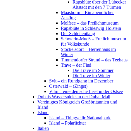
Rapsblüte über der Lübecker
Altstadt mit den 7 Türmen
Maasholm – Ein abendlicher
Ausflug
Molfsee – das Freilichtmuseum
Rapsblüte in Schleswig-Holstein
Der Schlei entlang
Schwerin-Mueß – Freilichtmuseum
für Volkskunde
Stockelsdorf – Herrenhaus im
Winter
Timmendorfer Strand – das Teehaus
Trave – der Fluß
Die Trave im Sommer
Die Trave im Winter
Sylt – ein Rundgang im Dezember
Osterwald – (Zingst)
Vilm – eine deutsche Insel in der Ostsee
Dubais Wasserspiele an der Dubai Mall
Vereinigtes Königreich Großbritannien und
Irland
Island
Island – Thingvellir Nationalpark
Island – Polarlichter
Italien