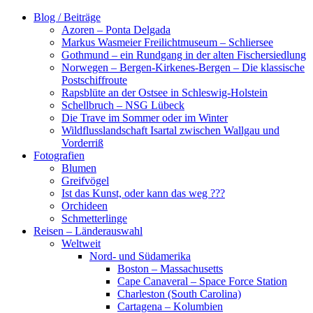
Zum
Blog / Beiträge
Inhalt
Azoren – Ponta Delgada
springen
Markus Wasmeier Freilichtmuseum – Schliersee
Gothmund – ein Rundgang in der alten Fischersiedlung
Norwegen – Bergen-Kirkenes-Bergen – Die klassische
Postschiffroute
Rapsblüte an der Ostsee in Schleswig-Holstein
Schellbruch – NSG Lübeck
Die Trave im Sommer oder im Winter
Wildflusslandschaft Isartal zwischen Wallgau und
Vorderriß
Fotografien
Blumen
Greifvögel
Ist das Kunst, oder kann das weg ???
Orchideen
Schmetterlinge
Reisen – Länderauswahl
Weltweit
Nord- und Südamerika
Boston – Massachusetts
Cape Canaveral – Space Force Station
Charleston (South Carolina)
Cartagena – Kolumbien