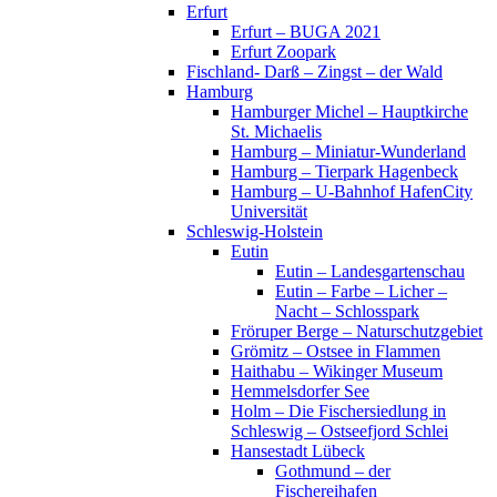
Erfurt
Erfurt – BUGA 2021
Erfurt Zoopark
Fischland- Darß – Zingst – der Wald
Hamburg
Hamburger Michel – Hauptkirche
St. Michaelis
Hamburg – Miniatur-Wunderland
Hamburg – Tierpark Hagenbeck
Hamburg – U-Bahnhof HafenCity
Universität
Schleswig-Holstein
Eutin
Eutin – Landesgartenschau
Eutin – Farbe – Licher –
Nacht – Schlosspark
Fröruper Berge – Naturschutzgebiet
Grömitz – Ostsee in Flammen
Haithabu – Wikinger Museum
Hemmelsdorfer See
Holm – Die Fischersiedlung in
Schleswig – Ostseefjord Schlei
Hansestadt Lübeck
Gothmund – der
Fischereihafen