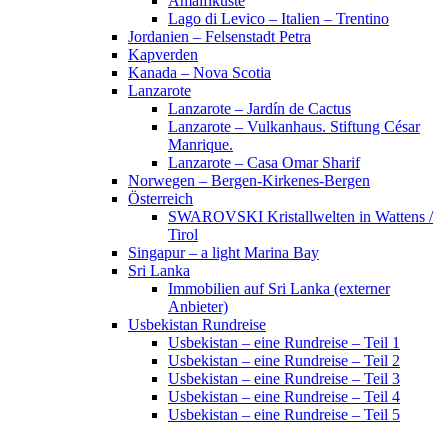
Amalfiküste
Lago di Levico – Italien – Trentino
Jordanien – Felsenstadt Petra
Kapverden
Kanada – Nova Scotia
Lanzarote
Lanzarote – Jardín de Cactus
Lanzarote – Vulkanhaus. Stiftung César
Manrique.
Lanzarote – Casa Omar Sharif
Norwegen – Bergen-Kirkenes-Bergen
Österreich
SWAROVSKI Kristallwelten in Wattens /
Tirol
Singapur – a light Marina Bay
Sri Lanka
Immobilien auf Sri Lanka (externer
Anbieter)
Usbekistan Rundreise
Usbekistan – eine Rundreise – Teil 1
Usbekistan – eine Rundreise – Teil 2
Usbekistan – eine Rundreise – Teil 3
Usbekistan – eine Rundreise – Teil 4
Usbekistan – eine Rundreise – Teil 5