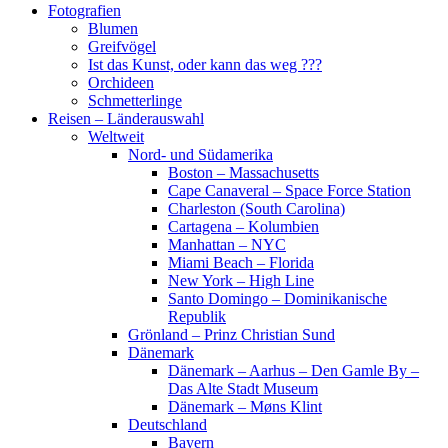
Fotografien
Blumen
Greifvögel
Ist das Kunst, oder kann das weg ???
Orchideen
Schmetterlinge
Reisen – Länderauswahl
Weltweit
Nord- und Südamerika
Boston – Massachusetts
Cape Canaveral – Space Force Station
Charleston (South Carolina)
Cartagena – Kolumbien
Manhattan – NYC
Miami Beach – Florida
New York – High Line
Santo Domingo – Dominikanische
Republik
Grönland – Prinz Christian Sund
Dänemark
Dänemark – Aarhus – Den Gamle By –
Das Alte Stadt Museum
Dänemark – Møns Klint
Deutschland
Bayern