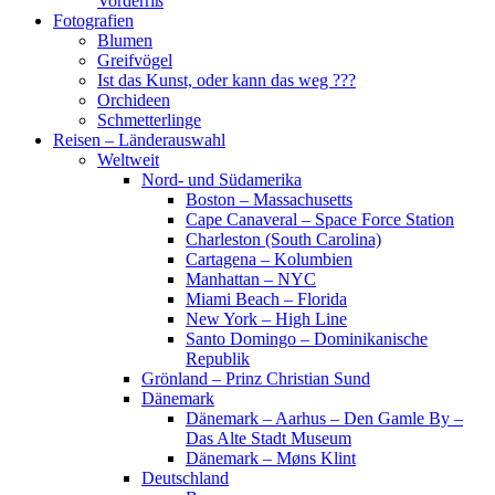
Vorderriß
Fotografien
Blumen
Greifvögel
Ist das Kunst, oder kann das weg ???
Orchideen
Schmetterlinge
Reisen – Länderauswahl
Weltweit
Nord- und Südamerika
Boston – Massachusetts
Cape Canaveral – Space Force Station
Charleston (South Carolina)
Cartagena – Kolumbien
Manhattan – NYC
Miami Beach – Florida
New York – High Line
Santo Domingo – Dominikanische
Republik
Grönland – Prinz Christian Sund
Dänemark
Dänemark – Aarhus – Den Gamle By –
Das Alte Stadt Museum
Dänemark – Møns Klint
Deutschland