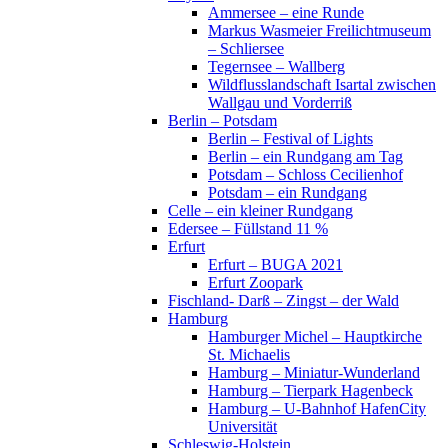
Ammersee – eine Runde
Markus Wasmeier Freilichtmuseum
– Schliersee
Tegernsee – Wallberg
Wildflusslandschaft Isartal zwischen
Wallgau und Vorderriß
Berlin – Potsdam
Berlin – Festival of Lights
Berlin – ein Rundgang am Tag
Potsdam – Schloss Cecilienhof
Potsdam – ein Rundgang
Celle – ein kleiner Rundgang
Edersee – Füllstand 11 %
Erfurt
Erfurt – BUGA 2021
Erfurt Zoopark
Fischland- Darß – Zingst – der Wald
Hamburg
Hamburger Michel – Hauptkirche
St. Michaelis
Hamburg – Miniatur-Wunderland
Hamburg – Tierpark Hagenbeck
Hamburg – U-Bahnhof HafenCity
Universität
Schleswig-Holstein