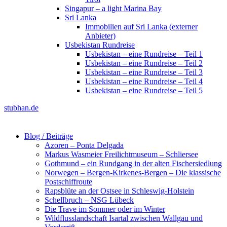
Singapur – a light Marina Bay
Sri Lanka
Immobilien auf Sri Lanka (externer
Anbieter)
Usbekistan Rundreise
Usbekistan – eine Rundreise – Teil 1
Usbekistan – eine Rundreise – Teil 2
Usbekistan – eine Rundreise – Teil 3
Usbekistan – eine Rundreise – Teil 4
Usbekistan – eine Rundreise – Teil 5
stubhan.de
Blog / Beiträge
Azoren – Ponta Delgada
Markus Wasmeier Freilichtmuseum – Schliersee
Gothmund – ein Rundgang in der alten Fischersiedlung
Norwegen – Bergen-Kirkenes-Bergen – Die klassische
Postschiffroute
Rapsblüte an der Ostsee in Schleswig-Holstein
Schellbruch – NSG Lübeck
Die Trave im Sommer oder im Winter
Wildflusslandschaft Isartal zwischen Wallgau und