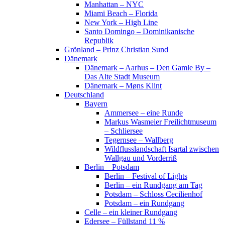
Manhattan – NYC
Miami Beach – Florida
New York – High Line
Santo Domingo – Dominikanische
Republik
Grönland – Prinz Christian Sund
Dänemark
Dänemark – Aarhus – Den Gamle By –
Das Alte Stadt Museum
Dänemark – Møns Klint
Deutschland
Bayern
Ammersee – eine Runde
Markus Wasmeier Freilichtmuseum
– Schliersee
Tegernsee – Wallberg
Wildflusslandschaft Isartal zwischen
Wallgau und Vorderriß
Berlin – Potsdam
Berlin – Festival of Lights
Berlin – ein Rundgang am Tag
Potsdam – Schloss Cecilienhof
Potsdam – ein Rundgang
Celle – ein kleiner Rundgang
Edersee – Füllstand 11 %