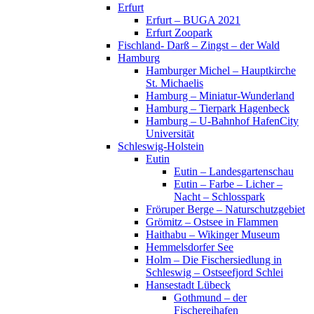
Erfurt
Erfurt – BUGA 2021
Erfurt Zoopark
Fischland- Darß – Zingst – der Wald
Hamburg
Hamburger Michel – Hauptkirche
St. Michaelis
Hamburg – Miniatur-Wunderland
Hamburg – Tierpark Hagenbeck
Hamburg – U-Bahnhof HafenCity
Universität
Schleswig-Holstein
Eutin
Eutin – Landesgartenschau
Eutin – Farbe – Licher –
Nacht – Schlosspark
Fröruper Berge – Naturschutzgebiet
Grömitz – Ostsee in Flammen
Haithabu – Wikinger Museum
Hemmelsdorfer See
Holm – Die Fischersiedlung in
Schleswig – Ostseefjord Schlei
Hansestadt Lübeck
Gothmund – der
Fischereihafen