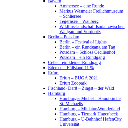
Bayern
Ammersee – eine Runde
Markus Wasmeier Freilichtmuseum
– Schliersee
Tegernsee – Wallberg
Wildflusslandschaft Isartal zwischen
Wallgau und Vorderriß
Berlin – Potsdam
Berlin – Festival of Lights
Berlin – ein Rundgang am Tag
Potsdam – Schloss Cecilienhof
Potsdam – ein Rundgang
Celle – ein kleiner Rundgang
Edersee – Füllstand 11 %
Erfurt
Erfurt – BUGA 2021
Erfurt Zoopark
Fischland- Darß – Zingst – der Wald
Hamburg
Hamburger Michel – Hauptkirche
St. Michaelis
Hamburg – Miniatur-Wunderland
Hamburg – Tierpark Hagenbeck
Hamburg – U-Bahnhof HafenCity
Universität