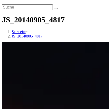
JS_20140905_4817
Startseite
>
JS_20140905_4817