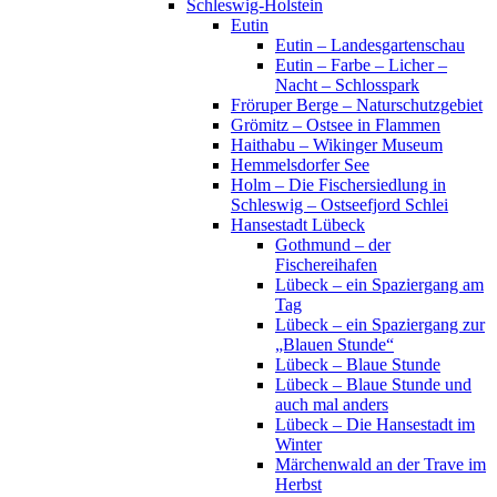
Schleswig-Holstein
Eutin
Eutin – Landesgartenschau
Eutin – Farbe – Licher –
Nacht – Schlosspark
Fröruper Berge – Naturschutzgebiet
Grömitz – Ostsee in Flammen
Haithabu – Wikinger Museum
Hemmelsdorfer See
Holm – Die Fischersiedlung in
Schleswig – Ostseefjord Schlei
Hansestadt Lübeck
Gothmund – der
Fischereihafen
Lübeck – ein Spaziergang am
Tag
Lübeck – ein Spaziergang zur
„Blauen Stunde“
Lübeck – Blaue Stunde
Lübeck – Blaue Stunde und
auch mal anders
Lübeck – Die Hansestadt im
Winter
Märchenwald an der Trave im
Herbst