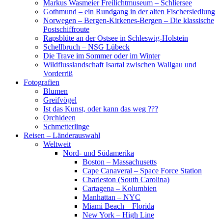
Markus Wasmeier Freilichtmuseum – Schliersee
Gothmund – ein Rundgang in der alten Fischersiedlung
Norwegen – Bergen-Kirkenes-Bergen – Die klassische
Postschiffroute
Rapsblüte an der Ostsee in Schleswig-Holstein
Schellbruch – NSG Lübeck
Die Trave im Sommer oder im Winter
Wildflusslandschaft Isartal zwischen Wallgau und
Vorderriß
Fotografien
Blumen
Greifvögel
Ist das Kunst, oder kann das weg ???
Orchideen
Schmetterlinge
Reisen – Länderauswahl
Weltweit
Nord- und Südamerika
Boston – Massachusetts
Cape Canaveral – Space Force Station
Charleston (South Carolina)
Cartagena – Kolumbien
Manhattan – NYC
Miami Beach – Florida
New York – High Line