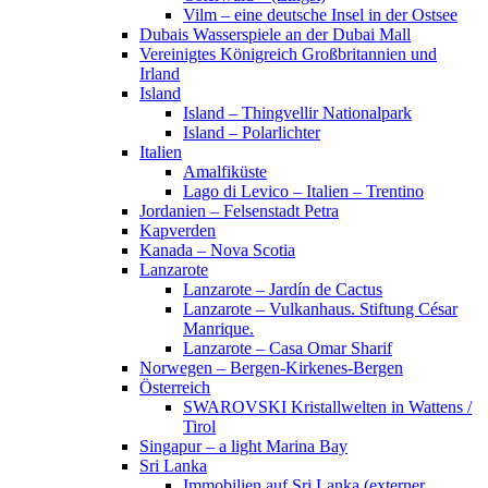
Vilm – eine deutsche Insel in der Ostsee
Dubais Wasserspiele an der Dubai Mall
Vereinigtes Königreich Großbritannien und
Irland
Island
Island – Thingvellir Nationalpark
Island – Polarlichter
Italien
Amalfiküste
Lago di Levico – Italien – Trentino
Jordanien – Felsenstadt Petra
Kapverden
Kanada – Nova Scotia
Lanzarote
Lanzarote – Jardín de Cactus
Lanzarote – Vulkanhaus. Stiftung César
Manrique.
Lanzarote – Casa Omar Sharif
Norwegen – Bergen-Kirkenes-Bergen
Österreich
SWAROVSKI Kristallwelten in Wattens /
Tirol
Singapur – a light Marina Bay
Sri Lanka
Immobilien auf Sri Lanka (externer