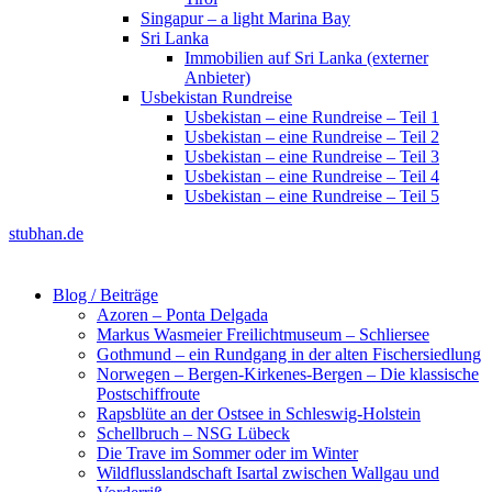
Singapur – a light Marina Bay
Sri Lanka
Immobilien auf Sri Lanka (externer
Anbieter)
Usbekistan Rundreise
Usbekistan – eine Rundreise – Teil 1
Usbekistan – eine Rundreise – Teil 2
Usbekistan – eine Rundreise – Teil 3
Usbekistan – eine Rundreise – Teil 4
Usbekistan – eine Rundreise – Teil 5
stubhan.de
Blog / Beiträge
Azoren – Ponta Delgada
Markus Wasmeier Freilichtmuseum – Schliersee
Gothmund – ein Rundgang in der alten Fischersiedlung
Norwegen – Bergen-Kirkenes-Bergen – Die klassische
Postschiffroute
Rapsblüte an der Ostsee in Schleswig-Holstein
Schellbruch – NSG Lübeck
Die Trave im Sommer oder im Winter
Wildflusslandschaft Isartal zwischen Wallgau und