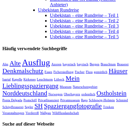
Anbieter)
Usbekistan Rundreise
Usbekistan – eine Rundreise – Teil 1
Usbekistan – eine Rundreise – Teil 2
Usbekistan – eine Rundreise – Teil 3
Usbekistan – eine Rundreise – Teil 4
Usbekistan – eine Rundreise – Teil 5
Häufig verwendete Suchbegriffe
Ausflug
Alte
Alm
Azoren
bayerisch
bayrisch
Bergen
Brauchtum
Brauerei
Denkmalschutz
Häuser
Essen
Fichersiedlung
Fischer
Fluss
gemütlich
Mein
Isartal
Kapelle
Kirkenes
Leuchtturm
Lübeck
Lieblingsspaziergang
Museum
Naturschutzgebiet
Norddeutschland
Ostholstein
Norwegen
Oberbayern
ordentlich
Ponta Delgada
Postschiff
Privatfinanziert
Privatmuseum
Raps
Schleswig-Holstein
Schmied
SH
Spaziergangfotografie
Schöpfbrauerei
Segler
Trinken
Veranstaltungen
Vorderriß
Wallgau
Wildflusslandschaft
Suche auf dieser Webseite