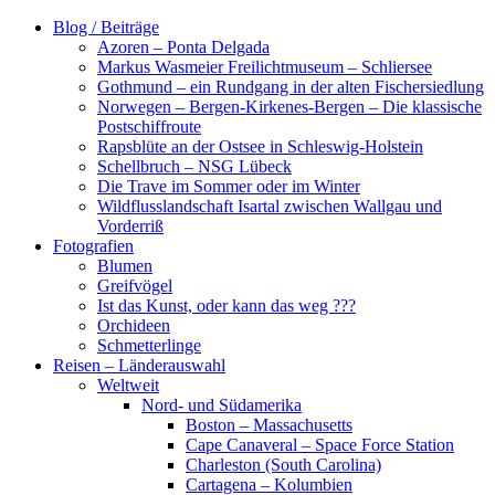
Zum
Blog / Beiträge
Inhalt
Azoren – Ponta Delgada
springen
Markus Wasmeier Freilichtmuseum – Schliersee
Gothmund – ein Rundgang in der alten Fischersiedlung
Norwegen – Bergen-Kirkenes-Bergen – Die klassische
Postschiffroute
Rapsblüte an der Ostsee in Schleswig-Holstein
Schellbruch – NSG Lübeck
Die Trave im Sommer oder im Winter
Wildflusslandschaft Isartal zwischen Wallgau und
Vorderriß
Fotografien
Blumen
Greifvögel
Ist das Kunst, oder kann das weg ???
Orchideen
Schmetterlinge
Reisen – Länderauswahl
Weltweit
Nord- und Südamerika
Boston – Massachusetts
Cape Canaveral – Space Force Station
Charleston (South Carolina)
Cartagena – Kolumbien