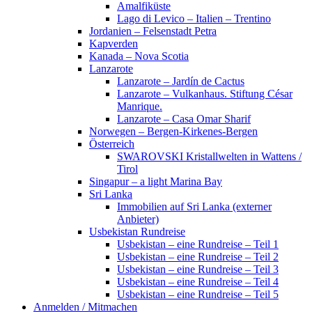
Amalfiküste
Lago di Levico – Italien – Trentino
Jordanien – Felsenstadt Petra
Kapverden
Kanada – Nova Scotia
Lanzarote
Lanzarote – Jardín de Cactus
Lanzarote – Vulkanhaus. Stiftung César
Manrique.
Lanzarote – Casa Omar Sharif
Norwegen – Bergen-Kirkenes-Bergen
Österreich
SWAROVSKI Kristallwelten in Wattens /
Tirol
Singapur – a light Marina Bay
Sri Lanka
Immobilien auf Sri Lanka (externer
Anbieter)
Usbekistan Rundreise
Usbekistan – eine Rundreise – Teil 1
Usbekistan – eine Rundreise – Teil 2
Usbekistan – eine Rundreise – Teil 3
Usbekistan – eine Rundreise – Teil 4
Usbekistan – eine Rundreise – Teil 5
Anmelden / Mitmachen