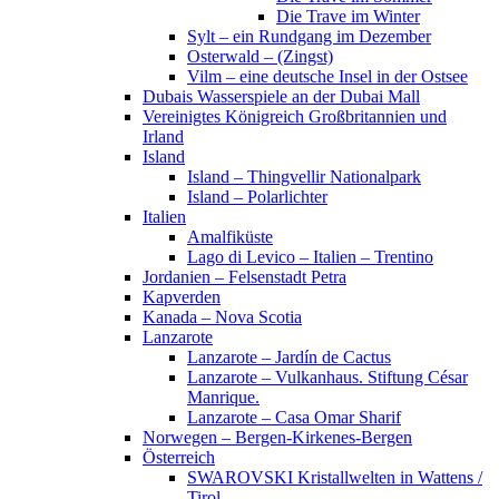
Die Trave im Winter
Sylt – ein Rundgang im Dezember
Osterwald – (Zingst)
Vilm – eine deutsche Insel in der Ostsee
Dubais Wasserspiele an der Dubai Mall
Vereinigtes Königreich Großbritannien und
Irland
Island
Island – Thingvellir Nationalpark
Island – Polarlichter
Italien
Amalfiküste
Lago di Levico – Italien – Trentino
Jordanien – Felsenstadt Petra
Kapverden
Kanada – Nova Scotia
Lanzarote
Lanzarote – Jardín de Cactus
Lanzarote – Vulkanhaus. Stiftung César
Manrique.
Lanzarote – Casa Omar Sharif
Norwegen – Bergen-Kirkenes-Bergen
Österreich
SWAROVSKI Kristallwelten in Wattens /
Tirol