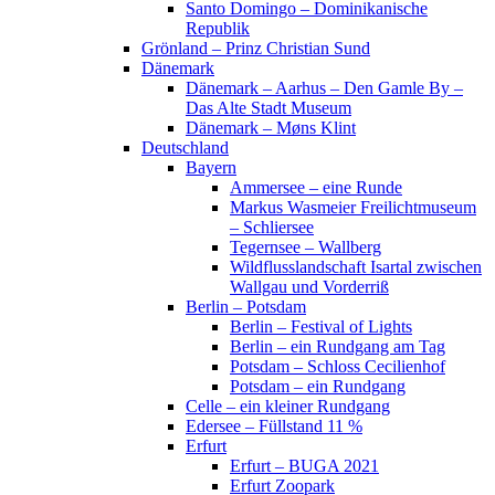
Santo Domingo – Dominikanische
Republik
Grönland – Prinz Christian Sund
Dänemark
Dänemark – Aarhus – Den Gamle By –
Das Alte Stadt Museum
Dänemark – Møns Klint
Deutschland
Bayern
Ammersee – eine Runde
Markus Wasmeier Freilichtmuseum
– Schliersee
Tegernsee – Wallberg
Wildflusslandschaft Isartal zwischen
Wallgau und Vorderriß
Berlin – Potsdam
Berlin – Festival of Lights
Berlin – ein Rundgang am Tag
Potsdam – Schloss Cecilienhof
Potsdam – ein Rundgang
Celle – ein kleiner Rundgang
Edersee – Füllstand 11 %
Erfurt
Erfurt – BUGA 2021
Erfurt Zoopark