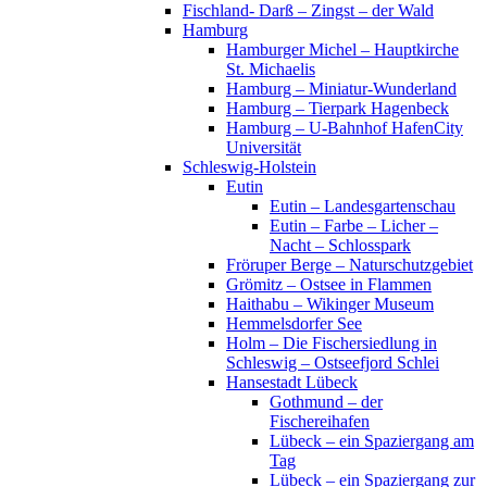
Fischland- Darß – Zingst – der Wald
Hamburg
Hamburger Michel – Hauptkirche
St. Michaelis
Hamburg – Miniatur-Wunderland
Hamburg – Tierpark Hagenbeck
Hamburg – U-Bahnhof HafenCity
Universität
Schleswig-Holstein
Eutin
Eutin – Landesgartenschau
Eutin – Farbe – Licher –
Nacht – Schlosspark
Fröruper Berge – Naturschutzgebiet
Grömitz – Ostsee in Flammen
Haithabu – Wikinger Museum
Hemmelsdorfer See
Holm – Die Fischersiedlung in
Schleswig – Ostseefjord Schlei
Hansestadt Lübeck
Gothmund – der
Fischereihafen
Lübeck – ein Spaziergang am
Tag
Lübeck – ein Spaziergang zur