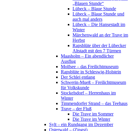
„Blauen Stunde“
Lübeck – Blaue Stunde
Lübeck – Blaue Stunde und
auch mal anders
Lübeck – Die Hansestadt im
Winter
Märchenwald an der Trave im
Herbst
Rapsblüte über der Lübecker
Altstadt mit den 7 Türmen
Maasholm – Ein abendlicher
Ausflug
Molfsee – das Freilichtmuseum
Rapsblüte in Schleswig-Holstein
Der Schlei entlang
Schwerin-Mueß – Freilichtmuseum
für Volkskunde
Stockelsdorf – Herrenhaus im
Winter
Timmendorfer Strand – das Teehaus
Trave – der Fluß
Die Trave im Sommer
Die Trave im Winter
Sylt – ein Rundgang im Dezember
Osterwald – (Zingst)