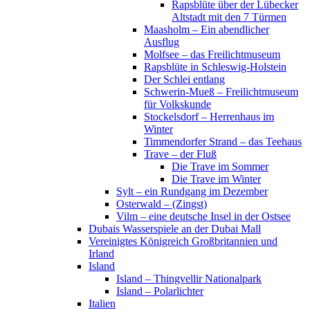
Rapsblüte über der Lübecker
Altstadt mit den 7 Türmen
Maasholm – Ein abendlicher
Ausflug
Molfsee – das Freilichtmuseum
Rapsblüte in Schleswig-Holstein
Der Schlei entlang
Schwerin-Mueß – Freilichtmuseum
für Volkskunde
Stockelsdorf – Herrenhaus im
Winter
Timmendorfer Strand – das Teehaus
Trave – der Fluß
Die Trave im Sommer
Die Trave im Winter
Sylt – ein Rundgang im Dezember
Osterwald – (Zingst)
Vilm – eine deutsche Insel in der Ostsee
Dubais Wasserspiele an der Dubai Mall
Vereinigtes Königreich Großbritannien und
Irland
Island
Island – Thingvellir Nationalpark
Island – Polarlichter
Italien