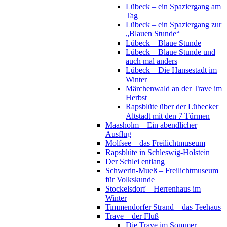
Lübeck – ein Spaziergang am
Tag
Lübeck – ein Spaziergang zur
„Blauen Stunde“
Lübeck – Blaue Stunde
Lübeck – Blaue Stunde und
auch mal anders
Lübeck – Die Hansestadt im
Winter
Märchenwald an der Trave im
Herbst
Rapsblüte über der Lübecker
Altstadt mit den 7 Türmen
Maasholm – Ein abendlicher
Ausflug
Molfsee – das Freilichtmuseum
Rapsblüte in Schleswig-Holstein
Der Schlei entlang
Schwerin-Mueß – Freilichtmuseum
für Volkskunde
Stockelsdorf – Herrenhaus im
Winter
Timmendorfer Strand – das Teehaus
Trave – der Fluß
Die Trave im Sommer