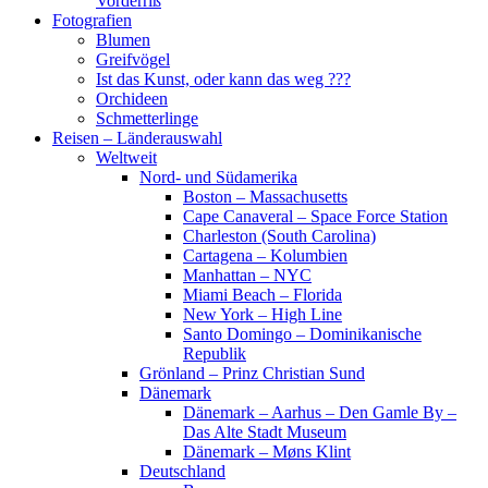
Vorderriß
Fotografien
Blumen
Greifvögel
Ist das Kunst, oder kann das weg ???
Orchideen
Schmetterlinge
Reisen – Länderauswahl
Weltweit
Nord- und Südamerika
Boston – Massachusetts
Cape Canaveral – Space Force Station
Charleston (South Carolina)
Cartagena – Kolumbien
Manhattan – NYC
Miami Beach – Florida
New York – High Line
Santo Domingo – Dominikanische
Republik
Grönland – Prinz Christian Sund
Dänemark
Dänemark – Aarhus – Den Gamle By –
Das Alte Stadt Museum
Dänemark – Møns Klint
Deutschland