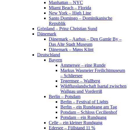
Manhattan – NYC
Miami Beach – Florida
New York – High Line
Santo Domingo – Dominikanische
Republik
Grönland – Prinz Christian Sund
Dänemark
Dänemark – Aarhus – Den Gamle By –
Das Alte Stadt Museum
Dänemark – Møns Klint
Deutschland
Bayern
Ammersee – eine Runde
Markus Wasmeier Freilichtmuseum
– Schliersee
Tegernsee – Wallberg
Wildflusslandschaft Isartal zwischen
Wallgau und Vorderriß
Berlin – Potsdam
Berlin – Festival of Lights
Berlin – ein Rundgang am Tag
Potsdam – Schloss Cecilienhof
Potsdam – ein Rundgang
Celle – ein kleiner Rundgang
Edersee – Füllstand 11 %