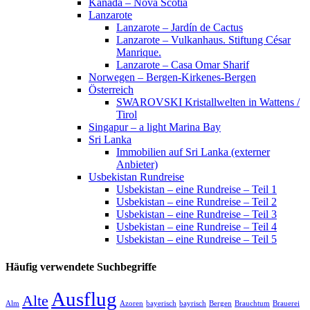
Kanada – Nova Scotia
Lanzarote
Lanzarote – Jardín de Cactus
Lanzarote – Vulkanhaus. Stiftung César
Manrique.
Lanzarote – Casa Omar Sharif
Norwegen – Bergen-Kirkenes-Bergen
Österreich
SWAROVSKI Kristallwelten in Wattens /
Tirol
Singapur – a light Marina Bay
Sri Lanka
Immobilien auf Sri Lanka (externer
Anbieter)
Usbekistan Rundreise
Usbekistan – eine Rundreise – Teil 1
Usbekistan – eine Rundreise – Teil 2
Usbekistan – eine Rundreise – Teil 3
Usbekistan – eine Rundreise – Teil 4
Usbekistan – eine Rundreise – Teil 5
Häufig verwendete Suchbegriffe
Ausflug
Alte
Alm
Azoren
bayerisch
bayrisch
Bergen
Brauchtum
Brauerei