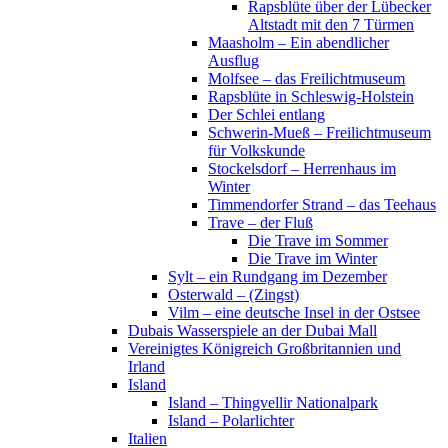
Rapsblüte über der Lübecker
Altstadt mit den 7 Türmen
Maasholm – Ein abendlicher
Ausflug
Molfsee – das Freilichtmuseum
Rapsblüte in Schleswig-Holstein
Der Schlei entlang
Schwerin-Mueß – Freilichtmuseum
für Volkskunde
Stockelsdorf – Herrenhaus im
Winter
Timmendorfer Strand – das Teehaus
Trave – der Fluß
Die Trave im Sommer
Die Trave im Winter
Sylt – ein Rundgang im Dezember
Osterwald – (Zingst)
Vilm – eine deutsche Insel in der Ostsee
Dubais Wasserspiele an der Dubai Mall
Vereinigtes Königreich Großbritannien und
Irland
Island
Island – Thingvellir Nationalpark
Island – Polarlichter
Italien