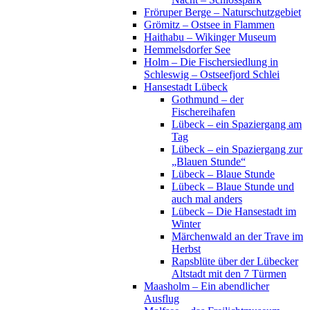
Fröruper Berge – Naturschutzgebiet
Grömitz – Ostsee in Flammen
Haithabu – Wikinger Museum
Hemmelsdorfer See
Holm – Die Fischersiedlung in
Schleswig – Ostseefjord Schlei
Hansestadt Lübeck
Gothmund – der
Fischereihafen
Lübeck – ein Spaziergang am
Tag
Lübeck – ein Spaziergang zur
„Blauen Stunde“
Lübeck – Blaue Stunde
Lübeck – Blaue Stunde und
auch mal anders
Lübeck – Die Hansestadt im
Winter
Märchenwald an der Trave im
Herbst
Rapsblüte über der Lübecker
Altstadt mit den 7 Türmen
Maasholm – Ein abendlicher
Ausflug