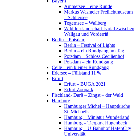
Bayern
Ammersee – eine Runde
Markus Wasmeier Freilichtmuseum
– Schliersee
Tegernsee – Wallberg
Wildflusslandschaft Isartal zwischen
Wallgau und Vorderriß
Berlin – Potsdam
Berlin – Festival of Lights
Berlin – ein Rundgang am Tag
Potsdam – Schloss Cecilienhof
Potsdam – ein Rundgang
Celle – ein kleiner Rundgang
Edersee – Füllstand 11 %
Erfurt
Erfurt – BUGA 2021
Erfurt Zoopark
Fischland- Darß – Zingst – der Wald
Hamburg
Hamburger Michel – Hauptkirche
St. Michaelis
Hamburg – Miniatur-Wunderland
Hamburg – Tierpark Hagenbeck
Hamburg – U-Bahnhof HafenCity
Universität