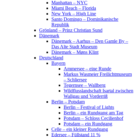
Manhattan – NYC
Miami Beach – Florida
New York – High Line
Santo Domingo – Dominikanische
Republik
Grönland – Prinz Christian Sund
Dänemark
Dänemark – Aarhus – Den Gamle By –
Das Alte Stadt Museum
Dänemark – Møns Klint
Deutschland
Bayern
Ammersee – eine Runde
Markus Wasmeier Freilichtmuseum
– Schliersee
Tegernsee – Wallberg
Wildflusslandschaft Isartal zwischen
Wallgau und Vorderriß
Berlin – Potsdam
Berlin – Festival of Lights
Berlin – ein Rundgang am Tag
Potsdam – Schloss Cecilienhof
Potsdam – ein Rundgang
Celle – ein kleiner Rundgang
Edersee – Füllstand 11 %