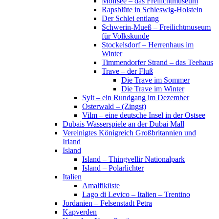
Molfsee – das Freilichtmuseum
Rapsblüte in Schleswig-Holstein
Der Schlei entlang
Schwerin-Mueß – Freilichtmuseum
für Volkskunde
Stockelsdorf – Herrenhaus im
Winter
Timmendorfer Strand – das Teehaus
Trave – der Fluß
Die Trave im Sommer
Die Trave im Winter
Sylt – ein Rundgang im Dezember
Osterwald – (Zingst)
Vilm – eine deutsche Insel in der Ostsee
Dubais Wasserspiele an der Dubai Mall
Vereinigtes Königreich Großbritannien und
Irland
Island
Island – Thingvellir Nationalpark
Island – Polarlichter
Italien
Amalfiküste
Lago di Levico – Italien – Trentino
Jordanien – Felsenstadt Petra
Kapverden