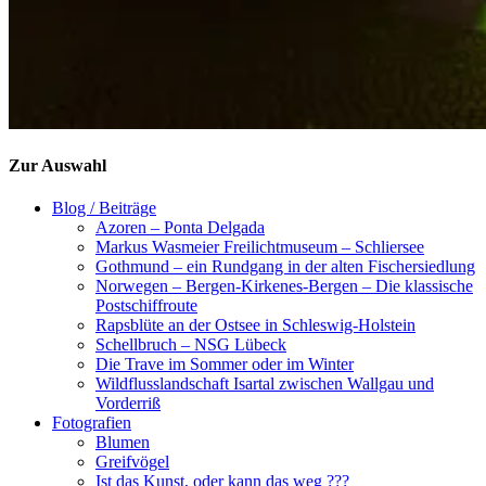
Zur Auswahl
Blog / Beiträge
Azoren – Ponta Delgada
Markus Wasmeier Freilichtmuseum – Schliersee
Gothmund – ein Rundgang in der alten Fischersiedlung
Norwegen – Bergen-Kirkenes-Bergen – Die klassische
Postschiffroute
Rapsblüte an der Ostsee in Schleswig-Holstein
Schellbruch – NSG Lübeck
Die Trave im Sommer oder im Winter
Wildflusslandschaft Isartal zwischen Wallgau und
Vorderriß
Fotografien
Blumen
Greifvögel
Ist das Kunst, oder kann das weg ???