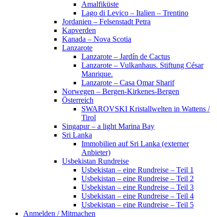
Amalfiküste
Lago di Levico – Italien – Trentino
Jordanien – Felsenstadt Petra
Kapverden
Kanada – Nova Scotia
Lanzarote
Lanzarote – Jardín de Cactus
Lanzarote – Vulkanhaus. Stiftung César
Manrique.
Lanzarote – Casa Omar Sharif
Norwegen – Bergen-Kirkenes-Bergen
Österreich
SWAROVSKI Kristallwelten in Wattens /
Tirol
Singapur – a light Marina Bay
Sri Lanka
Immobilien auf Sri Lanka (externer
Anbieter)
Usbekistan Rundreise
Usbekistan – eine Rundreise – Teil 1
Usbekistan – eine Rundreise – Teil 2
Usbekistan – eine Rundreise – Teil 3
Usbekistan – eine Rundreise – Teil 4
Usbekistan – eine Rundreise – Teil 5
Anmelden / Mitmachen