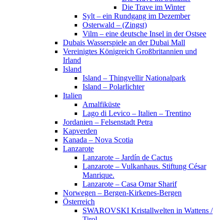
Die Trave im Winter
Sylt – ein Rundgang im Dezember
Osterwald – (Zingst)
Vilm – eine deutsche Insel in der Ostsee
Dubais Wasserspiele an der Dubai Mall
Vereinigtes Königreich Großbritannien und
Irland
Island
Island – Thingvellir Nationalpark
Island – Polarlichter
Italien
Amalfiküste
Lago di Levico – Italien – Trentino
Jordanien – Felsenstadt Petra
Kapverden
Kanada – Nova Scotia
Lanzarote
Lanzarote – Jardín de Cactus
Lanzarote – Vulkanhaus. Stiftung César
Manrique.
Lanzarote – Casa Omar Sharif
Norwegen – Bergen-Kirkenes-Bergen
Österreich
SWAROVSKI Kristallwelten in Wattens /
Tirol