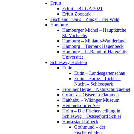
Erfurt
Erfurt – BUGA 2021
Erfurt Zoopark
Fischland- Darß – Zingst – der Wald
Hamburg
Hamburger Michel – Hauptkirche
St. Michaelis
Hamburg – Miniatur-Wunderland
Hamburg – Tierpark Hagenbeck
Hamburg – U-Bahnhof HafenCity
Universität
Schleswig-Holstein
Eutin
Eutin – Landesgartenschau
Eutin – Farbe – Licher –
Nacht – Schlosspark
Fröruper Berge – Naturschutzgebiet
Grömitz – Ostsee in Flammen
Haithabu – Wikinger Museum
Hemmelsdorfer See
Holm – Die Fischersiedlung in
Schleswig – Ostseefjord Schlei
Hansestadt Lübeck
Gothmund – der
Fischereihafen