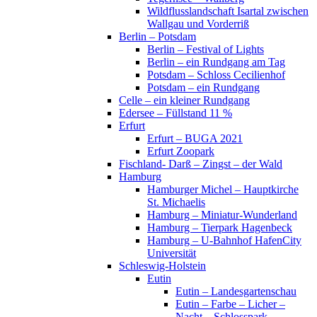
Wildflusslandschaft Isartal zwischen
Wallgau und Vorderriß
Berlin – Potsdam
Berlin – Festival of Lights
Berlin – ein Rundgang am Tag
Potsdam – Schloss Cecilienhof
Potsdam – ein Rundgang
Celle – ein kleiner Rundgang
Edersee – Füllstand 11 %
Erfurt
Erfurt – BUGA 2021
Erfurt Zoopark
Fischland- Darß – Zingst – der Wald
Hamburg
Hamburger Michel – Hauptkirche
St. Michaelis
Hamburg – Miniatur-Wunderland
Hamburg – Tierpark Hagenbeck
Hamburg – U-Bahnhof HafenCity
Universität
Schleswig-Holstein
Eutin
Eutin – Landesgartenschau
Eutin – Farbe – Licher –
Nacht – Schlosspark