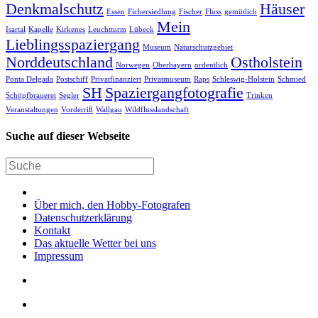
Denkmalschutz
Häuser
Essen
Fichersiedlung
Fischer
Fluss
gemütlich
Mein
Isartal
Kapelle
Kirkenes
Leuchtturm
Lübeck
Lieblingsspaziergang
Museum
Naturschutzgebiet
Norddeutschland
Ostholstein
Norwegen
Oberbayern
ordentlich
Ponta Delgada
Postschiff
Privatfinanziert
Privatmuseum
Raps
Schleswig-Holstein
Schmied
SH
Spaziergangfotografie
Schöpfbrauerei
Segler
Trinken
Veranstaltungen
Vorderriß
Wallgau
Wildflusslandschaft
Suche auf dieser Webseite
Über mich, den Hobby-Fotografen
Datenschutzerklärung
Kontakt
Das aktuelle Wetter bei uns
Impressum