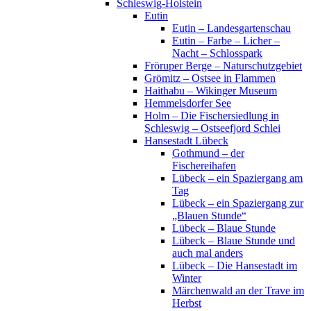
Schleswig-Holstein
Eutin
Eutin – Landesgartenschau
Eutin – Farbe – Licher –
Nacht – Schlosspark
Fröruper Berge – Naturschutzgebiet
Grömitz – Ostsee in Flammen
Haithabu – Wikinger Museum
Hemmelsdorfer See
Holm – Die Fischersiedlung in
Schleswig – Ostseefjord Schlei
Hansestadt Lübeck
Gothmund – der
Fischereihafen
Lübeck – ein Spaziergang am
Tag
Lübeck – ein Spaziergang zur
„Blauen Stunde“
Lübeck – Blaue Stunde
Lübeck – Blaue Stunde und
auch mal anders
Lübeck – Die Hansestadt im
Winter
Märchenwald an der Trave im
Herbst