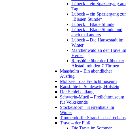
Lübeck – ein Spaziergang am
Tag
Lübeck – ein Spaziergang zur
„Blauen Stunde“
Lübeck – Blaue Stunde
Lübeck – Blaue Stunde und
auch mal anders
Lübeck – Die Hansestadt im
Winter
Märchenwald an der Trave im
Herbst
Rapsblüte über der Lübecker
Altstadt mit den 7 Türmen
Maasholm – Ein abendlicher
Ausflug
Molfsee – das Freilichtmuseum
Rapsblüte in Schleswig-Holstein
Der Schlei entlang
Schwerin-Mueß – Freilichtmuseum
für Volkskunde
Stockelsdorf – Herrenhaus im
Winter
Timmendorfer Strand – das Teehaus
Trave – der Fluß
Die Trave im Sommer