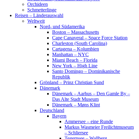
Orchideen
Schmetterlinge
Reisen – Länderauswahl
Weltweit
Nord- und Südamerika
Boston – Massachusetts
Cape Canaveral – Space Force Station
Charleston (South Carolina)
Cartagena – Kolumbien
Manhattan – NYC
Miami Beach – Florida
New York – High Line
Santo Domingo – Dominikanische
Republik
Grönland – Prinz Christian Sund
Dänemark
Dänemark – Aarhus – Den Gamle By –
Das Alte Stadt Museum
Dänemark – Møns Klint
Deutschland
Bayern
Ammersee – eine Runde
Markus Wasmeier Freilichtmuseum
– Schliersee
Tegernsee – Wallberg