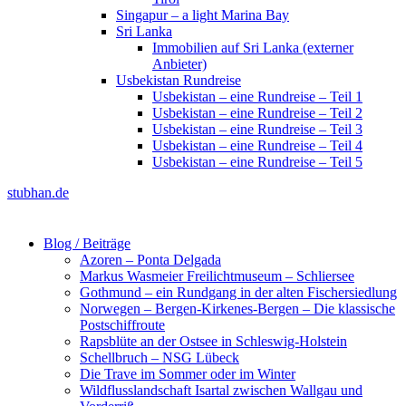
Singapur – a light Marina Bay
Sri Lanka
Immobilien auf Sri Lanka (externer
Anbieter)
Usbekistan Rundreise
Usbekistan – eine Rundreise – Teil 1
Usbekistan – eine Rundreise – Teil 2
Usbekistan – eine Rundreise – Teil 3
Usbekistan – eine Rundreise – Teil 4
Usbekistan – eine Rundreise – Teil 5
stubhan.de
Blog / Beiträge
Azoren – Ponta Delgada
Markus Wasmeier Freilichtmuseum – Schliersee
Gothmund – ein Rundgang in der alten Fischersiedlung
Norwegen – Bergen-Kirkenes-Bergen – Die klassische
Postschiffroute
Rapsblüte an der Ostsee in Schleswig-Holstein
Schellbruch – NSG Lübeck
Die Trave im Sommer oder im Winter
Wildflusslandschaft Isartal zwischen Wallgau und