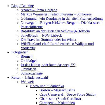
Zum
Blog / Beiträge
Inhalt
Azoren – Ponta Delgada
springen
Markus Wasmeier Freilichtmuseum – Schliersee
Gothmund – ein Rundgang in der alten Fischersiedlung
Norwegen – Bergen-Kirkenes-Bergen – Die klassische
Postschiffroute
Rapsblüte an der Ostsee in Schleswig-Holstein
Schellbruch – NSG Lübeck
Die Trave im Sommer oder im Winter
Wildflusslandschaft Isartal zwischen Wallgau und
Vorderriß
Fotografien
Blumen
Greifvögel
Ist das Kunst, oder kann das weg ???
Orchideen
Schmetterlinge
Reisen – Länderauswahl
Weltweit
Nord- und Südamerika
Boston – Massachusetts
Cape Canaveral – Space Force Station
Charleston (South Carolina)
Cartagena – Kolumbien