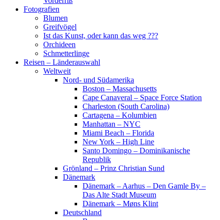
Vorderriß
Fotografien
Blumen
Greifvögel
Ist das Kunst, oder kann das weg ???
Orchideen
Schmetterlinge
Reisen – Länderauswahl
Weltweit
Nord- und Südamerika
Boston – Massachusetts
Cape Canaveral – Space Force Station
Charleston (South Carolina)
Cartagena – Kolumbien
Manhattan – NYC
Miami Beach – Florida
New York – High Line
Santo Domingo – Dominikanische
Republik
Grönland – Prinz Christian Sund
Dänemark
Dänemark – Aarhus – Den Gamle By –
Das Alte Stadt Museum
Dänemark – Møns Klint
Deutschland