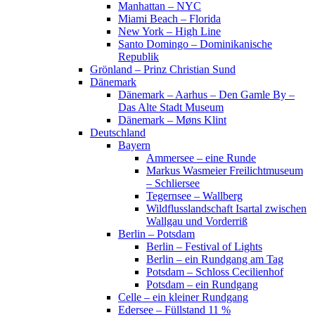
Manhattan – NYC
Miami Beach – Florida
New York – High Line
Santo Domingo – Dominikanische
Republik
Grönland – Prinz Christian Sund
Dänemark
Dänemark – Aarhus – Den Gamle By –
Das Alte Stadt Museum
Dänemark – Møns Klint
Deutschland
Bayern
Ammersee – eine Runde
Markus Wasmeier Freilichtmuseum
– Schliersee
Tegernsee – Wallberg
Wildflusslandschaft Isartal zwischen
Wallgau und Vorderriß
Berlin – Potsdam
Berlin – Festival of Lights
Berlin – ein Rundgang am Tag
Potsdam – Schloss Cecilienhof
Potsdam – ein Rundgang
Celle – ein kleiner Rundgang
Edersee – Füllstand 11 %