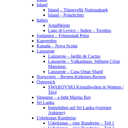
Island
Island – Thingvellir Nationalpark
Island – Polarlichter
Italien
Amalfiküste
Lago di Levico – Italien – Trentino
Jordanien – Felsenstadt Petra
Kapverden
Kanada – Nova Scotia
Lanzarote
Lanzarote – Jardín de Cactus
Lanzarote – Vulkanhaus. Stiftung César
Manrique.
Lanzarote – Casa Omar Sharif
Norwegen – Bergen-Kirkenes-Bergen
Österreich
SWAROVSKI Kristallwelten in Wattens /
Tirol
Singapur – a light Marina Bay
Sri Lanka
Immobilien auf Sri Lanka (externer
Anbieter)
Usbekistan Rundreise
Usbekistan – eine Rundreise – Teil 1