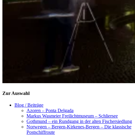
Zur Auswahl
Blog / Beiträge
Azoren – Ponta Delgada
Markus Wasmeier Freilichtmuseum – Schliersee
Gothmund – ein Rundgang in der alten Fischersiedlung
Norwegen – Bergen-Kirkenes-Bergen – Die klassische
Postschiffroute