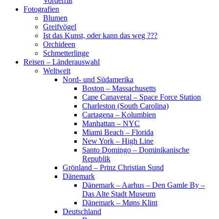
Vorderriß
Fotografien
Blumen
Greifvögel
Ist das Kunst, oder kann das weg ???
Orchideen
Schmetterlinge
Reisen – Länderauswahl
Weltweit
Nord- und Südamerika
Boston – Massachusetts
Cape Canaveral – Space Force Station
Charleston (South Carolina)
Cartagena – Kolumbien
Manhattan – NYC
Miami Beach – Florida
New York – High Line
Santo Domingo – Dominikanische
Republik
Grönland – Prinz Christian Sund
Dänemark
Dänemark – Aarhus – Den Gamle By –
Das Alte Stadt Museum
Dänemark – Møns Klint
Deutschland