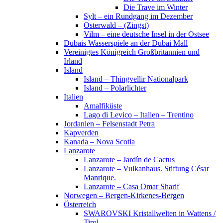
Die Trave im Winter
Sylt – ein Rundgang im Dezember
Osterwald – (Zingst)
Vilm – eine deutsche Insel in der Ostsee
Dubais Wasserspiele an der Dubai Mall
Vereinigtes Königreich Großbritannien und
Irland
Island
Island – Thingvellir Nationalpark
Island – Polarlichter
Italien
Amalfiküste
Lago di Levico – Italien – Trentino
Jordanien – Felsenstadt Petra
Kapverden
Kanada – Nova Scotia
Lanzarote
Lanzarote – Jardín de Cactus
Lanzarote – Vulkanhaus. Stiftung César
Manrique.
Lanzarote – Casa Omar Sharif
Norwegen – Bergen-Kirkenes-Bergen
Österreich
SWAROVSKI Kristallwelten in Wattens /
Tirol