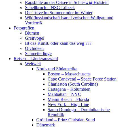
Rapsblüte an der Ostsee in Schleswig-Holstein
Schellbruch – NSG Lübeck
Die Trave im Sommer oder im Winter
Wildflusslandschaft Isartal zwischen Wallgau und
Vorderriß
Fotografien
Blumen
Greifvögel
Ist das Kunst, oder kann das weg ???
Orchideen
Schmetterlinge
Reisen – Länderauswahl
Weltweit
Nord- und Südamerika
Boston – Massachusetts
Cape Canaveral – Space Force Station
Charleston (South Carolina)
Cartagena – Kolumbien
Manhattan – NYC
Miami Beach – Florida
New York – High Line
Santo Domingo – Dominikanische
Republik
Grönland – Prinz Christian Sund
Dänemark