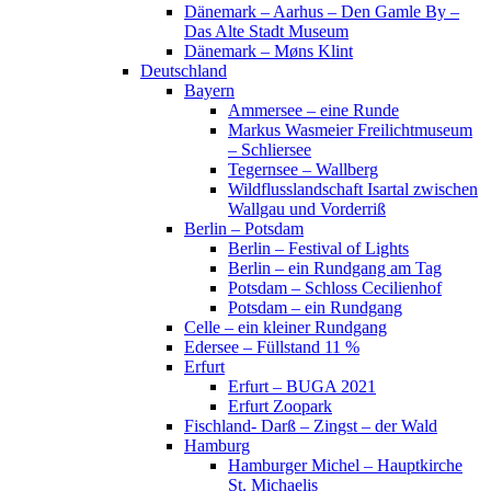
Dänemark – Aarhus – Den Gamle By –
Das Alte Stadt Museum
Dänemark – Møns Klint
Deutschland
Bayern
Ammersee – eine Runde
Markus Wasmeier Freilichtmuseum
– Schliersee
Tegernsee – Wallberg
Wildflusslandschaft Isartal zwischen
Wallgau und Vorderriß
Berlin – Potsdam
Berlin – Festival of Lights
Berlin – ein Rundgang am Tag
Potsdam – Schloss Cecilienhof
Potsdam – ein Rundgang
Celle – ein kleiner Rundgang
Edersee – Füllstand 11 %
Erfurt
Erfurt – BUGA 2021
Erfurt Zoopark
Fischland- Darß – Zingst – der Wald
Hamburg
Hamburger Michel – Hauptkirche
St. Michaelis