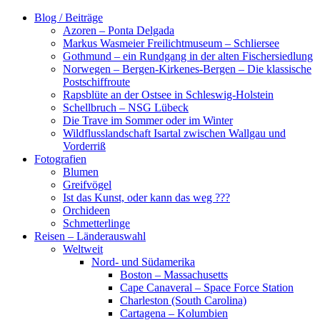
Zum
Blog / Beiträge
Inhalt
Azoren – Ponta Delgada
springen
Markus Wasmeier Freilichtmuseum – Schliersee
Gothmund – ein Rundgang in der alten Fischersiedlung
Norwegen – Bergen-Kirkenes-Bergen – Die klassische
Postschiffroute
Rapsblüte an der Ostsee in Schleswig-Holstein
Schellbruch – NSG Lübeck
Die Trave im Sommer oder im Winter
Wildflusslandschaft Isartal zwischen Wallgau und
Vorderriß
Fotografien
Blumen
Greifvögel
Ist das Kunst, oder kann das weg ???
Orchideen
Schmetterlinge
Reisen – Länderauswahl
Weltweit
Nord- und Südamerika
Boston – Massachusetts
Cape Canaveral – Space Force Station
Charleston (South Carolina)
Cartagena – Kolumbien