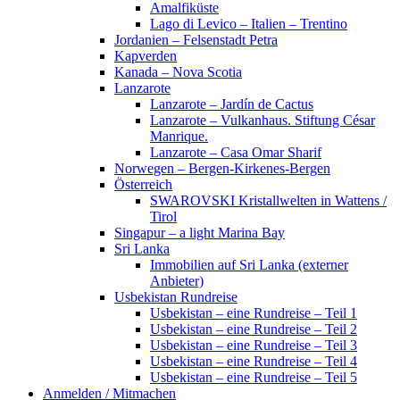
Amalfiküste
Lago di Levico – Italien – Trentino
Jordanien – Felsenstadt Petra
Kapverden
Kanada – Nova Scotia
Lanzarote
Lanzarote – Jardín de Cactus
Lanzarote – Vulkanhaus. Stiftung César
Manrique.
Lanzarote – Casa Omar Sharif
Norwegen – Bergen-Kirkenes-Bergen
Österreich
SWAROVSKI Kristallwelten in Wattens /
Tirol
Singapur – a light Marina Bay
Sri Lanka
Immobilien auf Sri Lanka (externer
Anbieter)
Usbekistan Rundreise
Usbekistan – eine Rundreise – Teil 1
Usbekistan – eine Rundreise – Teil 2
Usbekistan – eine Rundreise – Teil 3
Usbekistan – eine Rundreise – Teil 4
Usbekistan – eine Rundreise – Teil 5
Anmelden / Mitmachen