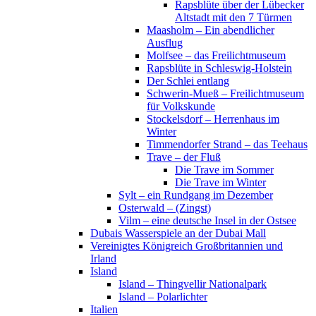
Rapsblüte über der Lübecker
Altstadt mit den 7 Türmen
Maasholm – Ein abendlicher
Ausflug
Molfsee – das Freilichtmuseum
Rapsblüte in Schleswig-Holstein
Der Schlei entlang
Schwerin-Mueß – Freilichtmuseum
für Volkskunde
Stockelsdorf – Herrenhaus im
Winter
Timmendorfer Strand – das Teehaus
Trave – der Fluß
Die Trave im Sommer
Die Trave im Winter
Sylt – ein Rundgang im Dezember
Osterwald – (Zingst)
Vilm – eine deutsche Insel in der Ostsee
Dubais Wasserspiele an der Dubai Mall
Vereinigtes Königreich Großbritannien und
Irland
Island
Island – Thingvellir Nationalpark
Island – Polarlichter
Italien