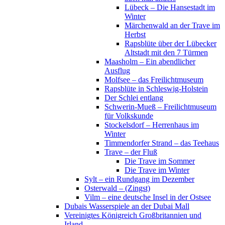
Lübeck – Die Hansestadt im
Winter
Märchenwald an der Trave im
Herbst
Rapsblüte über der Lübecker
Altstadt mit den 7 Türmen
Maasholm – Ein abendlicher
Ausflug
Molfsee – das Freilichtmuseum
Rapsblüte in Schleswig-Holstein
Der Schlei entlang
Schwerin-Mueß – Freilichtmuseum
für Volkskunde
Stockelsdorf – Herrenhaus im
Winter
Timmendorfer Strand – das Teehaus
Trave – der Fluß
Die Trave im Sommer
Die Trave im Winter
Sylt – ein Rundgang im Dezember
Osterwald – (Zingst)
Vilm – eine deutsche Insel in der Ostsee
Dubais Wasserspiele an der Dubai Mall
Vereinigtes Königreich Großbritannien und
Irland