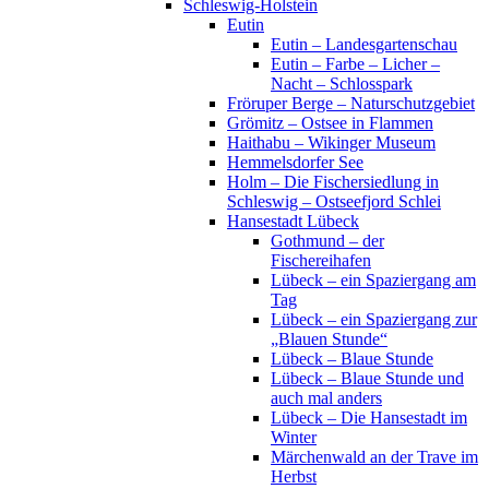
Schleswig-Holstein
Eutin
Eutin – Landesgartenschau
Eutin – Farbe – Licher –
Nacht – Schlosspark
Fröruper Berge – Naturschutzgebiet
Grömitz – Ostsee in Flammen
Haithabu – Wikinger Museum
Hemmelsdorfer See
Holm – Die Fischersiedlung in
Schleswig – Ostseefjord Schlei
Hansestadt Lübeck
Gothmund – der
Fischereihafen
Lübeck – ein Spaziergang am
Tag
Lübeck – ein Spaziergang zur
„Blauen Stunde“
Lübeck – Blaue Stunde
Lübeck – Blaue Stunde und
auch mal anders
Lübeck – Die Hansestadt im
Winter
Märchenwald an der Trave im
Herbst