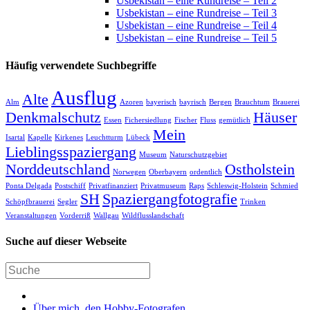
Usbekistan – eine Rundreise – Teil 2
Usbekistan – eine Rundreise – Teil 3
Usbekistan – eine Rundreise – Teil 4
Usbekistan – eine Rundreise – Teil 5
Häufig verwendete Suchbegriffe
Ausflug
Alte
Alm
Azoren
bayerisch
bayrisch
Bergen
Brauchtum
Brauerei
Denkmalschutz
Häuser
Essen
Fichersiedlung
Fischer
Fluss
gemütlich
Mein
Isartal
Kapelle
Kirkenes
Leuchtturm
Lübeck
Lieblingsspaziergang
Museum
Naturschutzgebiet
Norddeutschland
Ostholstein
Norwegen
Oberbayern
ordentlich
Ponta Delgada
Postschiff
Privatfinanziert
Privatmuseum
Raps
Schleswig-Holstein
Schmied
SH
Spaziergangfotografie
Schöpfbrauerei
Segler
Trinken
Veranstaltungen
Vorderriß
Wallgau
Wildflusslandschaft
Suche auf dieser Webseite
Über mich, den Hobby-Fotografen