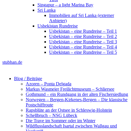
Singapur – a light Marina Bay
Sri Lanka
Immobilien auf Sri Lanka (externer
Anbieter)
Usbekistan Rundreise
Usbekistan – eine Rundreise – Teil 1
Usbekistan – eine Rundreise – Teil 2
Usbekistan – eine Rundreise – Teil 3
Usbekistan – eine Rundreise – Teil 4
Usbekistan – eine Rundreise – Teil 5
stubhan.de
Blog / Beiträge
Azoren – Ponta Delgada
Markus Wasmeier Freilichtmuseum – Schliersee
Gothmund – ein Rundgang in der alten Fischersiedlung
Norwegen – Bergen-Kirkenes-Bergen – Die klassische
Postschiffroute
Rapsblüte an der Ostsee in Schleswig-Holstein
Schellbruch – NSG Lübeck
Die Trave im Sommer oder im Winter
Wildflusslandschaft Isartal zwischen Wallgau und