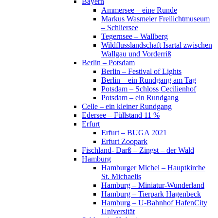
Bayern
Ammersee – eine Runde
Markus Wasmeier Freilichtmuseum
– Schliersee
Tegernsee – Wallberg
Wildflusslandschaft Isartal zwischen
Wallgau und Vorderriß
Berlin – Potsdam
Berlin – Festival of Lights
Berlin – ein Rundgang am Tag
Potsdam – Schloss Cecilienhof
Potsdam – ein Rundgang
Celle – ein kleiner Rundgang
Edersee – Füllstand 11 %
Erfurt
Erfurt – BUGA 2021
Erfurt Zoopark
Fischland- Darß – Zingst – der Wald
Hamburg
Hamburger Michel – Hauptkirche
St. Michaelis
Hamburg – Miniatur-Wunderland
Hamburg – Tierpark Hagenbeck
Hamburg – U-Bahnhof HafenCity
Universität