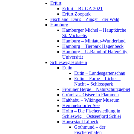
Erfurt
Erfurt – BUGA 2021
Erfurt Zoopark
Fischland- Darß – Zingst – der Wald
Hamburg
Hamburger Michel – Hauptkirche
St. Michaelis
Hamburg – Miniatur-Wunderland
Hamburg – Tierpark Hagenbeck
Hamburg – U-Bahnhof HafenCity
Universität
Schleswig-Holstein
Eutin
Eutin – Landesgartenschau
Eutin – Farbe – Licher –
Nacht – Schlosspark
Fröruper Berge – Naturschutzgebiet
Grömitz – Ostsee in Flammen
Haithabu – Wikinger Museum
Hemmelsdorfer See
Holm – Die Fischersiedlung in
Schleswig – Ostseefjord Schlei
Hansestadt Lübeck
Gothmund – der
Fischereihafen