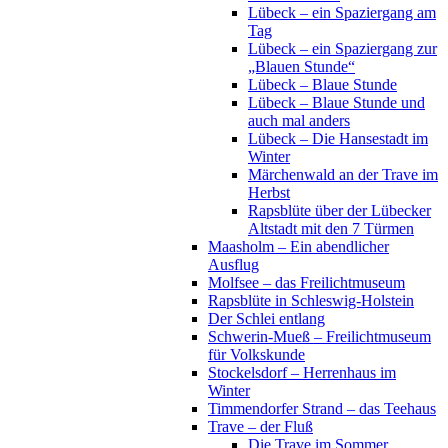
Lübeck – ein Spaziergang am
Tag
Lübeck – ein Spaziergang zur
„Blauen Stunde“
Lübeck – Blaue Stunde
Lübeck – Blaue Stunde und
auch mal anders
Lübeck – Die Hansestadt im
Winter
Märchenwald an der Trave im
Herbst
Rapsblüte über der Lübecker
Altstadt mit den 7 Türmen
Maasholm – Ein abendlicher
Ausflug
Molfsee – das Freilichtmuseum
Rapsblüte in Schleswig-Holstein
Der Schlei entlang
Schwerin-Mueß – Freilichtmuseum
für Volkskunde
Stockelsdorf – Herrenhaus im
Winter
Timmendorfer Strand – das Teehaus
Trave – der Fluß
Die Trave im Sommer