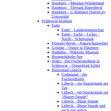
Hamburg – Miniatur-Wunderland
Hamburg – Tierpark Hagenbeck
Hamburg – U-Bahnhof HafenCity
Universität
Schleswig-Holstein
Eutin
Eutin – Landesgartenschau
Eutin – Farbe – Licher –
Nacht – Schlosspark
Fröruper Berge – Naturschutzgebiet
Grömitz – Ostsee in Flammen
Haithabu – Wikinger Museum
Hemmelsdorfer See
Holm – Die Fischersiedlung in
Schleswig – Ostseefjord Schlei
Hansestadt Lübeck
Gothmund – der
Fischereihafen
Lübeck – ein Spaziergang am
Tag
Lübeck – ein Spaziergang zur
„Blauen Stunde“
Lübeck – Blaue Stunde
Lübeck – Blaue Stunde und
auch mal anders