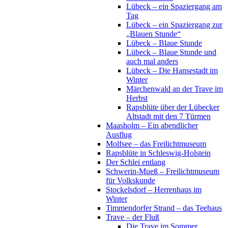
Lübeck – ein Spaziergang am
Tag
Lübeck – ein Spaziergang zur
„Blauen Stunde“
Lübeck – Blaue Stunde
Lübeck – Blaue Stunde und
auch mal anders
Lübeck – Die Hansestadt im
Winter
Märchenwald an der Trave im
Herbst
Rapsblüte über der Lübecker
Altstadt mit den 7 Türmen
Maasholm – Ein abendlicher
Ausflug
Molfsee – das Freilichtmuseum
Rapsblüte in Schleswig-Holstein
Der Schlei entlang
Schwerin-Mueß – Freilichtmuseum
für Volkskunde
Stockelsdorf – Herrenhaus im
Winter
Timmendorfer Strand – das Teehaus
Trave – der Fluß
Die Trave im Sommer