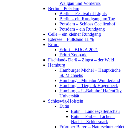
Wallgau und Vorderriß
Berlin – Potsdam
Berlin – Festival of Lights
Berlin – ein Rundgang am Tag
Potsdam – Schloss Cecilienhof
Potsdam – ein Rundgang
Celle – ein kleiner Rundgang
Edersee – Füllstand 11 %
Erfurt
Erfurt – BUGA 2021
Erfurt Zoopark
Fischland- Darß – Zingst – der Wald
Hamburg
Hamburger Michel – Hauptkirche
St. Michaelis
Hamburg – Miniatur-Wunderland
Hamburg – Tierpark Hagenbeck
Hamburg – U-Bahnhof HafenCity
Universität
Schleswig-Holstein
Eutin
Eutin – Landesgartenschau
Eutin – Farbe – Licher –
Nacht – Schlosspark
Fröruper Berge – Naturschutzgebiet