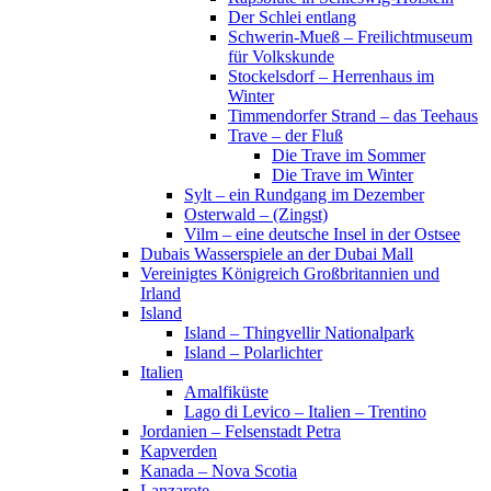
Der Schlei entlang
Schwerin-Mueß – Freilichtmuseum
für Volkskunde
Stockelsdorf – Herrenhaus im
Winter
Timmendorfer Strand – das Teehaus
Trave – der Fluß
Die Trave im Sommer
Die Trave im Winter
Sylt – ein Rundgang im Dezember
Osterwald – (Zingst)
Vilm – eine deutsche Insel in der Ostsee
Dubais Wasserspiele an der Dubai Mall
Vereinigtes Königreich Großbritannien und
Irland
Island
Island – Thingvellir Nationalpark
Island – Polarlichter
Italien
Amalfiküste
Lago di Levico – Italien – Trentino
Jordanien – Felsenstadt Petra
Kapverden
Kanada – Nova Scotia
Lanzarote