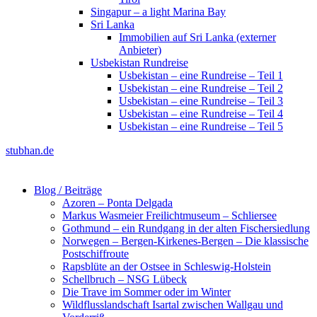
Singapur – a light Marina Bay
Sri Lanka
Immobilien auf Sri Lanka (externer
Anbieter)
Usbekistan Rundreise
Usbekistan – eine Rundreise – Teil 1
Usbekistan – eine Rundreise – Teil 2
Usbekistan – eine Rundreise – Teil 3
Usbekistan – eine Rundreise – Teil 4
Usbekistan – eine Rundreise – Teil 5
stubhan.de
Blog / Beiträge
Azoren – Ponta Delgada
Markus Wasmeier Freilichtmuseum – Schliersee
Gothmund – ein Rundgang in der alten Fischersiedlung
Norwegen – Bergen-Kirkenes-Bergen – Die klassische
Postschiffroute
Rapsblüte an der Ostsee in Schleswig-Holstein
Schellbruch – NSG Lübeck
Die Trave im Sommer oder im Winter
Wildflusslandschaft Isartal zwischen Wallgau und