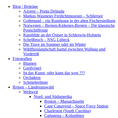
Zum
Blog / Beiträge
Inhalt
Azoren – Ponta Delgada
springen
Markus Wasmeier Freilichtmuseum – Schliersee
Gothmund – ein Rundgang in der alten Fischersiedlung
Norwegen – Bergen-Kirkenes-Bergen – Die klassische
Postschiffroute
Rapsblüte an der Ostsee in Schleswig-Holstein
Schellbruch – NSG Lübeck
Die Trave im Sommer oder im Winter
Wildflusslandschaft Isartal zwischen Wallgau und
Vorderriß
Fotografien
Blumen
Greifvögel
Ist das Kunst, oder kann das weg ???
Orchideen
Schmetterlinge
Reisen – Länderauswahl
Weltweit
Nord- und Südamerika
Boston – Massachusetts
Cape Canaveral – Space Force Station
Charleston (South Carolina)
Cartagena – Kolumbien