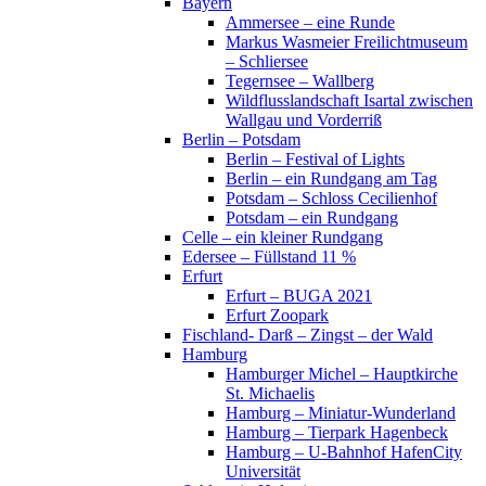
Bayern
Ammersee – eine Runde
Markus Wasmeier Freilichtmuseum
– Schliersee
Tegernsee – Wallberg
Wildflusslandschaft Isartal zwischen
Wallgau und Vorderriß
Berlin – Potsdam
Berlin – Festival of Lights
Berlin – ein Rundgang am Tag
Potsdam – Schloss Cecilienhof
Potsdam – ein Rundgang
Celle – ein kleiner Rundgang
Edersee – Füllstand 11 %
Erfurt
Erfurt – BUGA 2021
Erfurt Zoopark
Fischland- Darß – Zingst – der Wald
Hamburg
Hamburger Michel – Hauptkirche
St. Michaelis
Hamburg – Miniatur-Wunderland
Hamburg – Tierpark Hagenbeck
Hamburg – U-Bahnhof HafenCity
Universität