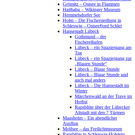
Grömitz – Ostsee in Flammen
Haithabu – Wikinger Museum
Hemmelsdorfer See
Holm – Die Fischersiedlung in
Schleswig – Ostseefjord Schlei
Hansestadt Lübeck
Gothmund – der
Fischereihafen
Lübeck – ein Spaziergang am
Tag
Lübeck – ein Spaziergang zur
„Blauen Stunde“
Lübeck – Blaue Stunde
Lübeck – Blaue Stunde und
auch mal anders
Lübeck – Die Hansestadt im
Winter
Märchenwald an der Trave im
Herbst
Rapsblüte über der Lübecker
Altstadt mit den 7 Türmen
Maasholm – Ein abendlicher
Ausflug
Molfsee – das Freilichtmuseum
Rapsblüte in Schleswig-Holstein