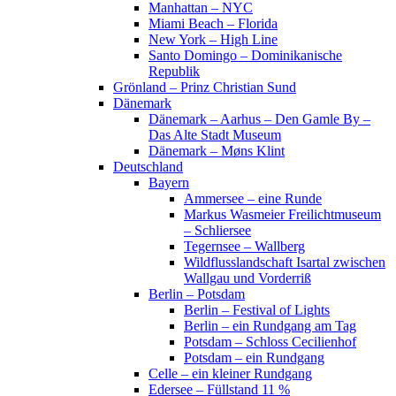
Manhattan – NYC
Miami Beach – Florida
New York – High Line
Santo Domingo – Dominikanische
Republik
Grönland – Prinz Christian Sund
Dänemark
Dänemark – Aarhus – Den Gamle By –
Das Alte Stadt Museum
Dänemark – Møns Klint
Deutschland
Bayern
Ammersee – eine Runde
Markus Wasmeier Freilichtmuseum
– Schliersee
Tegernsee – Wallberg
Wildflusslandschaft Isartal zwischen
Wallgau und Vorderriß
Berlin – Potsdam
Berlin – Festival of Lights
Berlin – ein Rundgang am Tag
Potsdam – Schloss Cecilienhof
Potsdam – ein Rundgang
Celle – ein kleiner Rundgang
Edersee – Füllstand 11 %