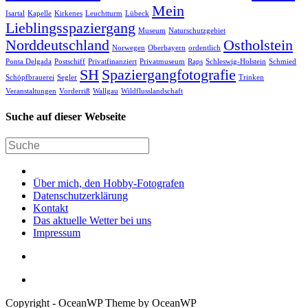
Mein
Isartal
Kapelle
Kirkenes
Leuchtturm
Lübeck
Lieblingsspaziergang
Museum
Naturschutzgebiet
Norddeutschland
Ostholstein
Norwegen
Oberbayern
ordentlich
Ponta Delgada
Postschiff
Privatfinanziert
Privatmuseum
Raps
Schleswig-Holstein
Schmied
SH
Spaziergangfotografie
Schöpfbrauerei
Segler
Trinken
Veranstaltungen
Vorderriß
Wallgau
Wildflusslandschaft
Suche auf dieser Webseite
Über mich, den Hobby-Fotografen
Datenschutzerklärung
Kontakt
Das aktuelle Wetter bei uns
Impressum
Copyright - OceanWP Theme by OceanWP