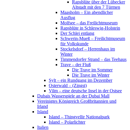
Rapsblüte über der Lübecker
Altstadt mit den 7 Türmen
Maasholm – Ein abendlicher
Ausflug
Molfsee – das Freilichtmuseum
Rapsblüte in Schleswig-Holstein
Der Schlei entlang
Schwerin-Mueß – Freilichtmuseum
für Volkskunde
Stockelsdorf – Herrenhaus im
Winter
Timmendorfer Strand – das Teehaus
Trave – der Fluß
Die Trave im Sommer
Die Trave im Winter
Sylt – ein Rundgang im Dezember
Osterwald – (Zingst)
Vilm – eine deutsche Insel in der Ostsee
Dubais Wasserspiele an der Dubai Mall
Vereinigtes Königreich Großbritannien und
Irland
Island
Island – Thingvellir Nationalpark
Island – Polarlichter
Italien