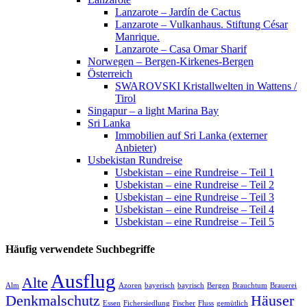
Lanzarote – Jardín de Cactus
Lanzarote – Vulkanhaus. Stiftung César
Manrique.
Lanzarote – Casa Omar Sharif
Norwegen – Bergen-Kirkenes-Bergen
Österreich
SWAROVSKI Kristallwelten in Wattens /
Tirol
Singapur – a light Marina Bay
Sri Lanka
Immobilien auf Sri Lanka (externer
Anbieter)
Usbekistan Rundreise
Usbekistan – eine Rundreise – Teil 1
Usbekistan – eine Rundreise – Teil 2
Usbekistan – eine Rundreise – Teil 3
Usbekistan – eine Rundreise – Teil 4
Usbekistan – eine Rundreise – Teil 5
Häufig verwendete Suchbegriffe
Ausflug
Alte
Alm
Azoren
bayerisch
bayrisch
Bergen
Brauchtum
Brauerei
Denkmalschutz
Häuser
Essen
Fichersiedlung
Fischer
Fluss
gemütlich