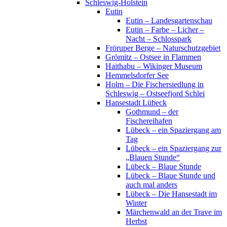
Schleswig-Holstein
Eutin
Eutin – Landesgartenschau
Eutin – Farbe – Licher –
Nacht – Schlosspark
Fröruper Berge – Naturschutzgebiet
Grömitz – Ostsee in Flammen
Haithabu – Wikinger Museum
Hemmelsdorfer See
Holm – Die Fischersiedlung in
Schleswig – Ostseefjord Schlei
Hansestadt Lübeck
Gothmund – der
Fischereihafen
Lübeck – ein Spaziergang am
Tag
Lübeck – ein Spaziergang zur
„Blauen Stunde“
Lübeck – Blaue Stunde
Lübeck – Blaue Stunde und
auch mal anders
Lübeck – Die Hansestadt im
Winter
Märchenwald an der Trave im
Herbst