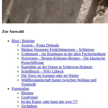
Zur Auswahl
Blog / Beiträge
Azoren – Ponta Delgada
Markus Wasmeier Freilichtmuseum – Schliersee
Gothmund – ein Rundgang in der alten Fischersiedlung
Norwegen – Bergen-Kirkenes-Bergen – Die klassische
Postschiffroute
Rapsblüte an der Ostsee in Schleswig-Holstein
Schellbruch – NSG Lübeck
Die Trave im Sommer oder im Winter
Wildflusslandschaft Isartal zwischen Wallgau und
Vorderriß
Fotografien
Blumen
Greifvögel
Ist das Kunst, oder kann das weg ???
Orchideen