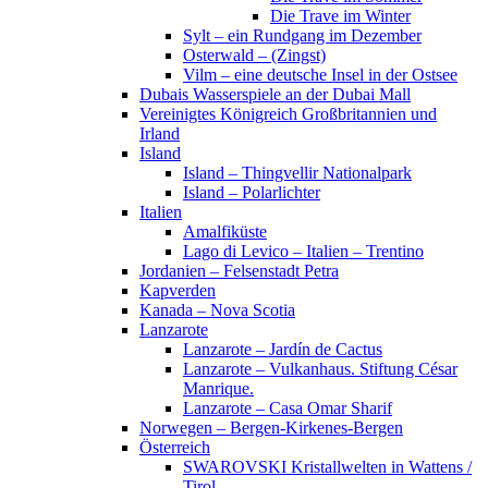
Die Trave im Winter
Sylt – ein Rundgang im Dezember
Osterwald – (Zingst)
Vilm – eine deutsche Insel in der Ostsee
Dubais Wasserspiele an der Dubai Mall
Vereinigtes Königreich Großbritannien und
Irland
Island
Island – Thingvellir Nationalpark
Island – Polarlichter
Italien
Amalfiküste
Lago di Levico – Italien – Trentino
Jordanien – Felsenstadt Petra
Kapverden
Kanada – Nova Scotia
Lanzarote
Lanzarote – Jardín de Cactus
Lanzarote – Vulkanhaus. Stiftung César
Manrique.
Lanzarote – Casa Omar Sharif
Norwegen – Bergen-Kirkenes-Bergen
Österreich
SWAROVSKI Kristallwelten in Wattens /
Tirol