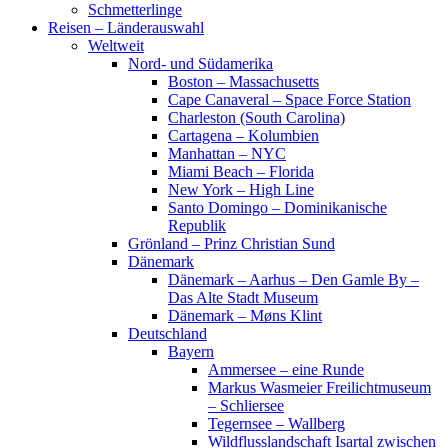
Schmetterlinge
Reisen – Länderauswahl
Weltweit
Nord- und Südamerika
Boston – Massachusetts
Cape Canaveral – Space Force Station
Charleston (South Carolina)
Cartagena – Kolumbien
Manhattan – NYC
Miami Beach – Florida
New York – High Line
Santo Domingo – Dominikanische
Republik
Grönland – Prinz Christian Sund
Dänemark
Dänemark – Aarhus – Den Gamle By –
Das Alte Stadt Museum
Dänemark – Møns Klint
Deutschland
Bayern
Ammersee – eine Runde
Markus Wasmeier Freilichtmuseum
– Schliersee
Tegernsee – Wallberg
Wildflusslandschaft Isartal zwischen