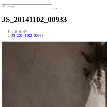
JS_20141102_00933
Startseite
>
JS_20141102_00933