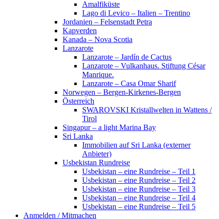
Amalfiküste
Lago di Levico – Italien – Trentino
Jordanien – Felsenstadt Petra
Kapverden
Kanada – Nova Scotia
Lanzarote
Lanzarote – Jardín de Cactus
Lanzarote – Vulkanhaus. Stiftung César
Manrique.
Lanzarote – Casa Omar Sharif
Norwegen – Bergen-Kirkenes-Bergen
Österreich
SWAROVSKI Kristallwelten in Wattens /
Tirol
Singapur – a light Marina Bay
Sri Lanka
Immobilien auf Sri Lanka (externer
Anbieter)
Usbekistan Rundreise
Usbekistan – eine Rundreise – Teil 1
Usbekistan – eine Rundreise – Teil 2
Usbekistan – eine Rundreise – Teil 3
Usbekistan – eine Rundreise – Teil 4
Usbekistan – eine Rundreise – Teil 5
Anmelden / Mitmachen