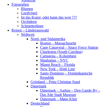
Vorderriß
Fotografien
Blumen
Greifvögel
Ist das Kunst, oder kann das weg ???
Orchideen
Schmetterlinge
Reisen – Länderauswahl
Weltweit
Nord- und Südamerika
Boston – Massachusetts
Cape Canaveral – Space Force Station
Charleston (South Carolina)
Cartagena – Kolumbien
Manhattan – NYC
Miami Beach – Florida
New York – High Line
Santo Domingo – Dominikanische
Republik
Grönland – Prinz Christian Sund
Dänemark
Dänemark – Aarhus – Den Gamle By –
Das Alte Stadt Museum
Dänemark – Møns Klint
Deutschland