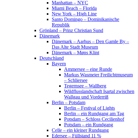
Manhattan – NYC
Miami Beach – Florida
New York – High Line
Santo Domingo – Dominikanische
Republik
Grönland – Prinz Christian Sund
Dänemark
Dänemark – Aarhus – Den Gamle By –
Das Alte Stadt Museum
Dänemark – Møns Klint
Deutschland
Bayern
Ammersee – eine Runde
Markus Wasmeier Freilichtmuseum
– Schliersee
Tegernsee – Wallberg
Wildflusslandschaft Isartal zwischen
Wallgau und Vorderriß
Berlin – Potsdam
Berlin – Festival of Lights
Berlin – ein Rundgang am Tag
Potsdam – Schloss Cecilienhof
Potsdam – ein Rundgang
Celle – ein kleiner Rundgang
Edersee – Füllstand 11 %