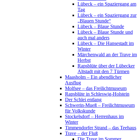
Lübeck – ein Spaziergang am
Tag
Lübeck – ein Spaziergang zur
„Blauen Stunde“
Lübeck – Blaue Stunde
Lübeck – Blaue Stunde und
auch mal anders
Lübeck – Die Hansestadt im
Winter
Märchenwald an der Trave im
Herbst
Rapsblüte über der Lübecker
Altstadt mit den 7 Türmen
Maasholm – Ein abendlicher
Ausflug
Molfsee – das Freilichtmuseum
Rapsblüte in Schleswig-Holstein
Der Schlei entlang
Schwerin-Mueß – Freilichtmuseum
für Volkskunde
Stockelsdorf – Herrenhaus im
Winter
Timmendorfer Strand – das Teehaus
Trave – der Fluß
Die Trave im Sommer