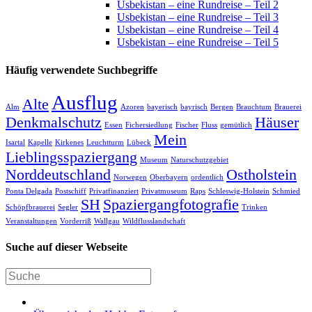
Usbekistan – eine Rundreise – Teil 2
Usbekistan – eine Rundreise – Teil 3
Usbekistan – eine Rundreise – Teil 4
Usbekistan – eine Rundreise – Teil 5
Häufig verwendete Suchbegriffe
Ausflug
Alte
Alm
Azoren
bayerisch
bayrisch
Bergen
Brauchtum
Brauerei
Denkmalschutz
Häuser
Essen
Fichersiedlung
Fischer
Fluss
gemütlich
Mein
Isartal
Kapelle
Kirkenes
Leuchtturm
Lübeck
Lieblingsspaziergang
Museum
Naturschutzgebiet
Norddeutschland
Ostholstein
Norwegen
Oberbayern
ordentlich
Ponta Delgada
Postschiff
Privatfinanziert
Privatmuseum
Raps
Schleswig-Holstein
Schmied
SH
Spaziergangfotografie
Schöpfbrauerei
Segler
Trinken
Veranstaltungen
Vorderriß
Wallgau
Wildflusslandschaft
Suche auf dieser Webseite