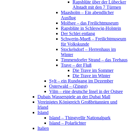
Rapsblüte über der Lübecker
Altstadt mit den 7 Türmen
Maasholm – Ein abendlicher
Ausflug
Molfsee – das Freilichtmuseum
Rapsblüte in Schleswig-Holstein
Der Schlei entlang
Schwerin-Mueß – Freilichtmuseum
für Volkskunde
Stockelsdorf – Herrenhaus im
Winter
Timmendorfer Strand – das Teehaus
Trave – der Fluß
Die Trave im Sommer
Die Trave im Winter
Sylt – ein Rundgang im Dezember
Osterwald – (Zingst)
Vilm – eine deutsche Insel in der Ostsee
Dubais Wasserspiele an der Dubai Mall
Vereinigtes Königreich Großbritannien und
Irland
Island
Island – Thingvellir Nationalpark
Island – Polarlichter
Italien