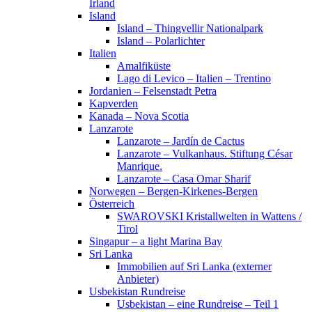
Irland
Island
Island – Thingvellir Nationalpark
Island – Polarlichter
Italien
Amalfiküste
Lago di Levico – Italien – Trentino
Jordanien – Felsenstadt Petra
Kapverden
Kanada – Nova Scotia
Lanzarote
Lanzarote – Jardín de Cactus
Lanzarote – Vulkanhaus. Stiftung César
Manrique.
Lanzarote – Casa Omar Sharif
Norwegen – Bergen-Kirkenes-Bergen
Österreich
SWAROVSKI Kristallwelten in Wattens /
Tirol
Singapur – a light Marina Bay
Sri Lanka
Immobilien auf Sri Lanka (externer
Anbieter)
Usbekistan Rundreise
Usbekistan – eine Rundreise – Teil 1