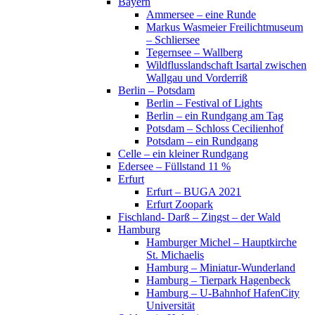
Bayern
Ammersee – eine Runde
Markus Wasmeier Freilichtmuseum
– Schliersee
Tegernsee – Wallberg
Wildflusslandschaft Isartal zwischen
Wallgau und Vorderriß
Berlin – Potsdam
Berlin – Festival of Lights
Berlin – ein Rundgang am Tag
Potsdam – Schloss Cecilienhof
Potsdam – ein Rundgang
Celle – ein kleiner Rundgang
Edersee – Füllstand 11 %
Erfurt
Erfurt – BUGA 2021
Erfurt Zoopark
Fischland- Darß – Zingst – der Wald
Hamburg
Hamburger Michel – Hauptkirche
St. Michaelis
Hamburg – Miniatur-Wunderland
Hamburg – Tierpark Hagenbeck
Hamburg – U-Bahnhof HafenCity
Universität