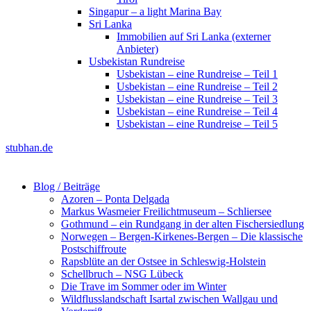
Singapur – a light Marina Bay
Sri Lanka
Immobilien auf Sri Lanka (externer
Anbieter)
Usbekistan Rundreise
Usbekistan – eine Rundreise – Teil 1
Usbekistan – eine Rundreise – Teil 2
Usbekistan – eine Rundreise – Teil 3
Usbekistan – eine Rundreise – Teil 4
Usbekistan – eine Rundreise – Teil 5
stubhan.de
Blog / Beiträge
Azoren – Ponta Delgada
Markus Wasmeier Freilichtmuseum – Schliersee
Gothmund – ein Rundgang in der alten Fischersiedlung
Norwegen – Bergen-Kirkenes-Bergen – Die klassische
Postschiffroute
Rapsblüte an der Ostsee in Schleswig-Holstein
Schellbruch – NSG Lübeck
Die Trave im Sommer oder im Winter
Wildflusslandschaft Isartal zwischen Wallgau und