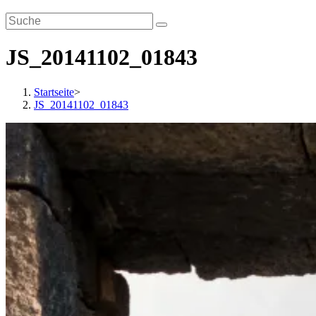
JS_20141102_01843
Startseite
>
JS_20141102_01843