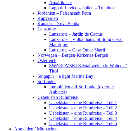
Amalfiküste
Lago di Levico – Italien – Trentino
Jordanien – Felsenstadt Petra
Kapverden
Kanada – Nova Scotia
Lanzarote
Lanzarote – Jardín de Cactus
Lanzarote – Vulkanhaus. Stiftung César
Manrique.
Lanzarote – Casa Omar Sharif
Norwegen – Bergen-Kirkenes-Bergen
Österreich
SWAROVSKI Kristallwelten in Wattens /
Tirol
Singapur – a light Marina Bay
Sri Lanka
Immobilien auf Sri Lanka (externer
Anbieter)
Usbekistan Rundreise
Usbekistan – eine Rundreise – Teil 1
Usbekistan – eine Rundreise – Teil 2
Usbekistan – eine Rundreise – Teil 3
Usbekistan – eine Rundreise – Teil 4
Usbekistan – eine Rundreise – Teil 5
Anmelden / Mitmachen