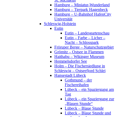
St. Michaelis
Hamburg – Miniatur-Wunderland
Hamburg – Tierpark Hagenbeck
Hamburg – U-Bahnhof HafenCity
Universität
Schleswig-Holstein
Eutin
Eutin – Landesgartenschau
Eutin – Farbe – Licher –
Nacht – Schlosspark
Fröruper Berge – Naturschutzgebiet
Grömitz – Ostsee in Flammen
Haithabu – Wikinger Museum
Hemmelsdorfer See
Holm – Die Fischersiedlung in
Schleswig – Ostseefjord Schlei
Hansestadt Lübeck
Gothmund – der
Fischereihafen
Lübeck – ein Spaziergang am
Tag
Lübeck – ein Spaziergang zur
„Blauen Stunde“
Lübeck – Blaue Stunde
Lübeck – Blaue Stunde und