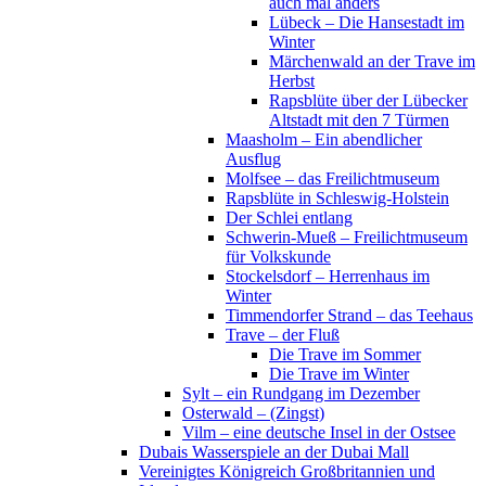
auch mal anders
Lübeck – Die Hansestadt im
Winter
Märchenwald an der Trave im
Herbst
Rapsblüte über der Lübecker
Altstadt mit den 7 Türmen
Maasholm – Ein abendlicher
Ausflug
Molfsee – das Freilichtmuseum
Rapsblüte in Schleswig-Holstein
Der Schlei entlang
Schwerin-Mueß – Freilichtmuseum
für Volkskunde
Stockelsdorf – Herrenhaus im
Winter
Timmendorfer Strand – das Teehaus
Trave – der Fluß
Die Trave im Sommer
Die Trave im Winter
Sylt – ein Rundgang im Dezember
Osterwald – (Zingst)
Vilm – eine deutsche Insel in der Ostsee
Dubais Wasserspiele an der Dubai Mall
Vereinigtes Königreich Großbritannien und