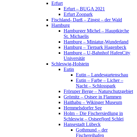
Erfurt
Erfurt – BUGA 2021
Erfurt Zoopark
Fischland- Darß – Zingst – der Wald
Hamburg
Hamburger Michel – Hauptkirche
St. Michaelis
Hamburg – Miniatur-Wunderland
Hamburg – Tierpark Hagenbeck
Hamburg – U-Bahnhof HafenCity
Universität
Schleswig-Holstein
Eutin
Eutin – Landesgartenschau
Eutin – Farbe – Licher –
Nacht – Schlosspark
Fröruper Berge – Naturschutzgebiet
Grömitz – Ostsee in Flammen
Haithabu – Wikinger Museum
Hemmelsdorfer See
Holm – Die Fischersiedlung in
Schleswig – Ostseefjord Schlei
Hansestadt Lübeck
Gothmund – der
Fischereihafen