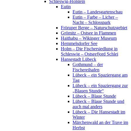
Schleswig-Holstein
Eutin
Eutin – Landesgartenschau
Eutin – Farbe – Licher –
Nacht – Schlosspark
Fröruper Berge – Naturschutzgebiet
Grömitz – Ostsee in Flammen
Haithabu – Wikinger Museum
Hemmelsdorfer See
Holm – Die Fischersiedlung in
Schleswig – Ostseefjord Schlei
Hansestadt Lübeck
Gothmund – der
Fischereihafen
Lübeck – ein Spaziergang am
Tag
Lübeck – ein Spaziergang zur
„Blauen Stunde“
Lübeck – Blaue Stunde
Lübeck – Blaue Stunde und
auch mal anders
Lübeck – Die Hansestadt im
Winter
Märchenwald an der Trave im
Herbst