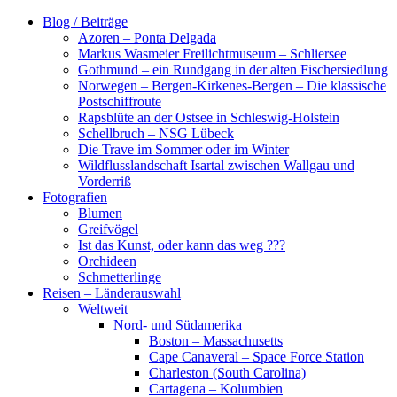
Zum
Blog / Beiträge
Inhalt
Azoren – Ponta Delgada
springen
Markus Wasmeier Freilichtmuseum – Schliersee
Gothmund – ein Rundgang in der alten Fischersiedlung
Norwegen – Bergen-Kirkenes-Bergen – Die klassische
Postschiffroute
Rapsblüte an der Ostsee in Schleswig-Holstein
Schellbruch – NSG Lübeck
Die Trave im Sommer oder im Winter
Wildflusslandschaft Isartal zwischen Wallgau und
Vorderriß
Fotografien
Blumen
Greifvögel
Ist das Kunst, oder kann das weg ???
Orchideen
Schmetterlinge
Reisen – Länderauswahl
Weltweit
Nord- und Südamerika
Boston – Massachusetts
Cape Canaveral – Space Force Station
Charleston (South Carolina)
Cartagena – Kolumbien