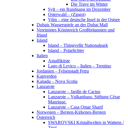
Die Trave im Winter
Sylt – ein Rundgang im Dezember
Osterwald – (Zingst)
Vilm – eine deutsche Insel in der Ostsee
Dubais Wasserspiele an der Dubai Mall
Vereinigtes Königreich Großbritannien und
Irland
Island
Island – Thingvellir Nationalpark
Island – Polarlichter
Italien
Amalfiküste
Lago di Levico – Italien – Trentino
Jordanien – Felsenstadt Petra
Kapverden
Kanada – Nova Scotia
Lanzarote
Lanzarote – Jardín de Cactus
Lanzarote – Vulkanhaus. Stiftung César
Manrique.
Lanzarote – Casa Omar Sharif
Norwegen – Bergen-Kirkenes-Bergen
Österreich
SWAROVSKI Kristallwelten in Wattens /
Tirol