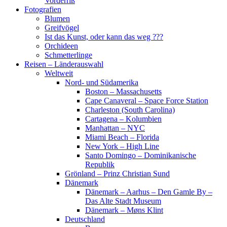
Vorderriß
Fotografien
Blumen
Greifvögel
Ist das Kunst, oder kann das weg ???
Orchideen
Schmetterlinge
Reisen – Länderauswahl
Weltweit
Nord- und Südamerika
Boston – Massachusetts
Cape Canaveral – Space Force Station
Charleston (South Carolina)
Cartagena – Kolumbien
Manhattan – NYC
Miami Beach – Florida
New York – High Line
Santo Domingo – Dominikanische
Republik
Grönland – Prinz Christian Sund
Dänemark
Dänemark – Aarhus – Den Gamle By –
Das Alte Stadt Museum
Dänemark – Møns Klint
Deutschland