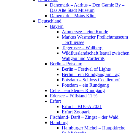
Dänemark – Aarhus – Den Gamle By –
Das Alte Stadt Museum
Dänemark – Møns Klint
Deutschland
Bayern
Ammersee – eine Runde
Markus Wasmeier Freilichtmuseum
– Schliersee
Tegernsee – Wallberg
Wildflusslandschaft Isartal zwischen
Wallgau und Vorderriß
Berlin – Potsdam
Berlin – Festival of Lights
Berlin – ein Rundgang am Tag
Potsdam – Schloss Cecilienhof
Potsdam – ein Rundgang
Celle – ein kleiner Rundgang
Edersee – Füllstand 11 %
Erfurt
Erfurt – BUGA 2021
Erfurt Zoopark
Fischland- Darß – Zingst – der Wald
Hamburg
Hamburger Michel – Hauptkirche