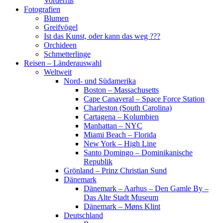
Vorderriß
Fotografien
Blumen
Greifvögel
Ist das Kunst, oder kann das weg ???
Orchideen
Schmetterlinge
Reisen – Länderauswahl
Weltweit
Nord- und Südamerika
Boston – Massachusetts
Cape Canaveral – Space Force Station
Charleston (South Carolina)
Cartagena – Kolumbien
Manhattan – NYC
Miami Beach – Florida
New York – High Line
Santo Domingo – Dominikanische
Republik
Grönland – Prinz Christian Sund
Dänemark
Dänemark – Aarhus – Den Gamle By –
Das Alte Stadt Museum
Dänemark – Møns Klint
Deutschland