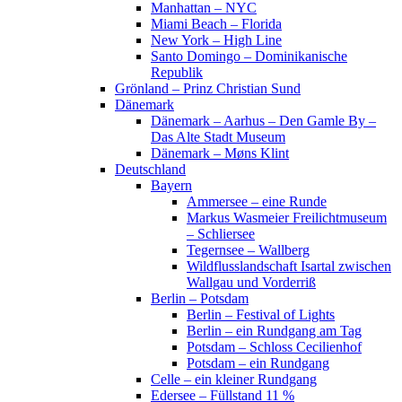
Manhattan – NYC
Miami Beach – Florida
New York – High Line
Santo Domingo – Dominikanische
Republik
Grönland – Prinz Christian Sund
Dänemark
Dänemark – Aarhus – Den Gamle By –
Das Alte Stadt Museum
Dänemark – Møns Klint
Deutschland
Bayern
Ammersee – eine Runde
Markus Wasmeier Freilichtmuseum
– Schliersee
Tegernsee – Wallberg
Wildflusslandschaft Isartal zwischen
Wallgau und Vorderriß
Berlin – Potsdam
Berlin – Festival of Lights
Berlin – ein Rundgang am Tag
Potsdam – Schloss Cecilienhof
Potsdam – ein Rundgang
Celle – ein kleiner Rundgang
Edersee – Füllstand 11 %