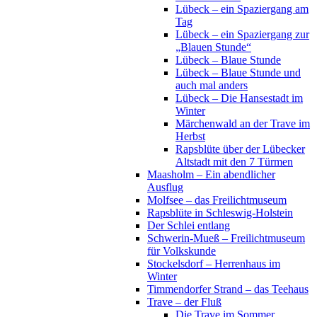
Lübeck – ein Spaziergang am
Tag
Lübeck – ein Spaziergang zur
„Blauen Stunde“
Lübeck – Blaue Stunde
Lübeck – Blaue Stunde und
auch mal anders
Lübeck – Die Hansestadt im
Winter
Märchenwald an der Trave im
Herbst
Rapsblüte über der Lübecker
Altstadt mit den 7 Türmen
Maasholm – Ein abendlicher
Ausflug
Molfsee – das Freilichtmuseum
Rapsblüte in Schleswig-Holstein
Der Schlei entlang
Schwerin-Mueß – Freilichtmuseum
für Volkskunde
Stockelsdorf – Herrenhaus im
Winter
Timmendorfer Strand – das Teehaus
Trave – der Fluß
Die Trave im Sommer