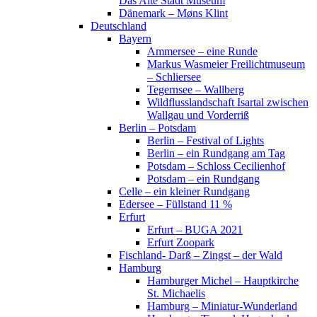
Das Alte Stadt Museum
Dänemark – Møns Klint
Deutschland
Bayern
Ammersee – eine Runde
Markus Wasmeier Freilichtmuseum
– Schliersee
Tegernsee – Wallberg
Wildflusslandschaft Isartal zwischen
Wallgau und Vorderriß
Berlin – Potsdam
Berlin – Festival of Lights
Berlin – ein Rundgang am Tag
Potsdam – Schloss Cecilienhof
Potsdam – ein Rundgang
Celle – ein kleiner Rundgang
Edersee – Füllstand 11 %
Erfurt
Erfurt – BUGA 2021
Erfurt Zoopark
Fischland- Darß – Zingst – der Wald
Hamburg
Hamburger Michel – Hauptkirche
St. Michaelis
Hamburg – Miniatur-Wunderland