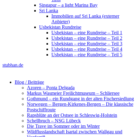
Singapur – a light Marina Bay
Sri Lanka
Immobilien auf Sri Lanka (externer
Anbieter)
Usbekistan Rundreise
Usbekistan – eine Rundreise – Teil 1
Usbekistan – eine Rundreise – Teil 2
Usbekistan – eine Rundreise – Teil 3
Usbekistan – eine Rundreise – Teil 4
Usbekistan – eine Rundreise – Teil 5
stubhan.de
Blog / Beiträge
Azoren – Ponta Delgada
Markus Wasmeier Freilichtmuseum – Schliersee
Gothmund – ein Rundgang in der alten Fischersiedlung
Norwegen – Bergen-Kirkenes-Bergen – Die klassische
Postschiffroute
Rapsblüte an der Ostsee in Schleswig-Holstein
Schellbruch – NSG Lübeck
Die Trave im Sommer oder im Winter
Wildflusslandschaft Isartal zwischen Wallgau und