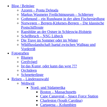
Zum
Blog / Beiträge
Inhalt
Azoren – Ponta Delgada
springen
Markus Wasmeier Freilichtmuseum – Schliersee
Gothmund – ein Rundgang in der alten Fischersiedlung
Norwegen – Bergen-Kirkenes-Bergen – Die klassische
Postschiffroute
Rapsblüte an der Ostsee in Schleswig-Holstein
Schellbruch – NSG Lübeck
Die Trave im Sommer oder im Winter
Wildflusslandschaft Isartal zwischen Wallgau und
Vorderriß
Fotografien
Blumen
Greifvögel
Ist das Kunst, oder kann das weg ???
Orchideen
Schmetterlinge
Reisen – Länderauswahl
Weltweit
Nord- und Südamerika
Boston – Massachusetts
Cape Canaveral – Space Force Station
Charleston (South Carolina)
Cartagena – Kolumbien