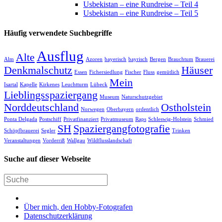
Usbekistan – eine Rundreise – Teil 4
Usbekistan – eine Rundreise – Teil 5
Häufig verwendete Suchbegriffe
Ausflug
Alte
Alm
Azoren
bayerisch
bayrisch
Bergen
Brauchtum
Brauerei
Denkmalschutz
Häuser
Essen
Fichersiedlung
Fischer
Fluss
gemütlich
Mein
Isartal
Kapelle
Kirkenes
Leuchtturm
Lübeck
Lieblingsspaziergang
Museum
Naturschutzgebiet
Norddeutschland
Ostholstein
Norwegen
Oberbayern
ordentlich
Ponta Delgada
Postschiff
Privatfinanziert
Privatmuseum
Raps
Schleswig-Holstein
Schmied
SH
Spaziergangfotografie
Schöpfbrauerei
Segler
Trinken
Veranstaltungen
Vorderriß
Wallgau
Wildflusslandschaft
Suche auf dieser Webseite
Über mich, den Hobby-Fotografen
Datenschutzerklärung