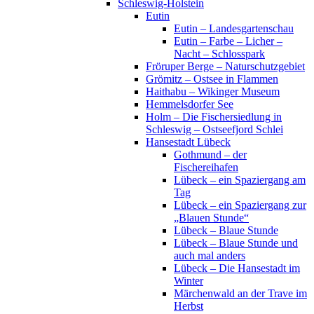
Schleswig-Holstein
Eutin
Eutin – Landesgartenschau
Eutin – Farbe – Licher –
Nacht – Schlosspark
Fröruper Berge – Naturschutzgebiet
Grömitz – Ostsee in Flammen
Haithabu – Wikinger Museum
Hemmelsdorfer See
Holm – Die Fischersiedlung in
Schleswig – Ostseefjord Schlei
Hansestadt Lübeck
Gothmund – der
Fischereihafen
Lübeck – ein Spaziergang am
Tag
Lübeck – ein Spaziergang zur
„Blauen Stunde“
Lübeck – Blaue Stunde
Lübeck – Blaue Stunde und
auch mal anders
Lübeck – Die Hansestadt im
Winter
Märchenwald an der Trave im
Herbst