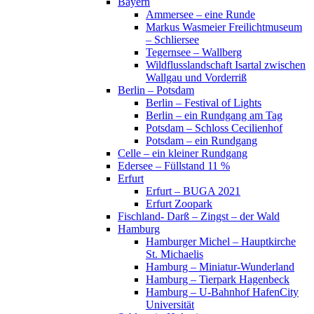
Bayern
Ammersee – eine Runde
Markus Wasmeier Freilichtmuseum
– Schliersee
Tegernsee – Wallberg
Wildflusslandschaft Isartal zwischen
Wallgau und Vorderriß
Berlin – Potsdam
Berlin – Festival of Lights
Berlin – ein Rundgang am Tag
Potsdam – Schloss Cecilienhof
Potsdam – ein Rundgang
Celle – ein kleiner Rundgang
Edersee – Füllstand 11 %
Erfurt
Erfurt – BUGA 2021
Erfurt Zoopark
Fischland- Darß – Zingst – der Wald
Hamburg
Hamburger Michel – Hauptkirche
St. Michaelis
Hamburg – Miniatur-Wunderland
Hamburg – Tierpark Hagenbeck
Hamburg – U-Bahnhof HafenCity
Universität