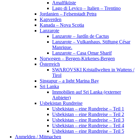
Amalfiküste
Lago di Levico – Italien – Trentino
Jordanien – Felsenstadt Petra
Kapverden
Kanada – Nova Scotia
Lanzarote
Lanzarote – Jardín de Cactus
Lanzarote – Vulkanhaus. Stiftung César
Manrique.
Lanzarote – Casa Omar Sharif
Norwegen – Bergen-Kirkenes-Bergen
Österreich
SWAROVSKI Kristallwelten in Wattens /
Tirol
Singapur – a light Marina Bay
Sri Lanka
Immobilien auf Sri Lanka (externer
Anbieter)
Usbekistan Rundreise
Usbekistan – eine Rundreise – Teil 1
Usbekistan – eine Rundreise – Teil 2
Usbekistan – eine Rundreise – Teil 3
Usbekistan – eine Rundreise – Teil 4
Usbekistan – eine Rundreise – Teil 5
Anmelden / Mitmachen