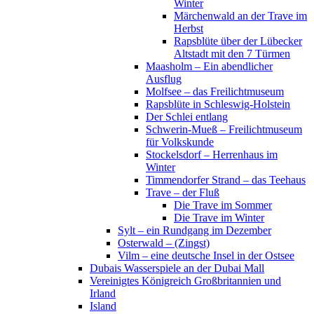
Winter
Märchenwald an der Trave im
Herbst
Rapsblüte über der Lübecker
Altstadt mit den 7 Türmen
Maasholm – Ein abendlicher
Ausflug
Molfsee – das Freilichtmuseum
Rapsblüte in Schleswig-Holstein
Der Schlei entlang
Schwerin-Mueß – Freilichtmuseum
für Volkskunde
Stockelsdorf – Herrenhaus im
Winter
Timmendorfer Strand – das Teehaus
Trave – der Fluß
Die Trave im Sommer
Die Trave im Winter
Sylt – ein Rundgang im Dezember
Osterwald – (Zingst)
Vilm – eine deutsche Insel in der Ostsee
Dubais Wasserspiele an der Dubai Mall
Vereinigtes Königreich Großbritannien und
Irland
Island