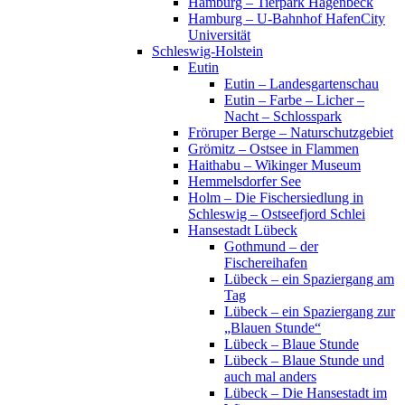
Hamburg – Tierpark Hagenbeck
Hamburg – U-Bahnhof HafenCity
Universität
Schleswig-Holstein
Eutin
Eutin – Landesgartenschau
Eutin – Farbe – Licher –
Nacht – Schlosspark
Fröruper Berge – Naturschutzgebiet
Grömitz – Ostsee in Flammen
Haithabu – Wikinger Museum
Hemmelsdorfer See
Holm – Die Fischersiedlung in
Schleswig – Ostseefjord Schlei
Hansestadt Lübeck
Gothmund – der
Fischereihafen
Lübeck – ein Spaziergang am
Tag
Lübeck – ein Spaziergang zur
„Blauen Stunde“
Lübeck – Blaue Stunde
Lübeck – Blaue Stunde und
auch mal anders
Lübeck – Die Hansestadt im