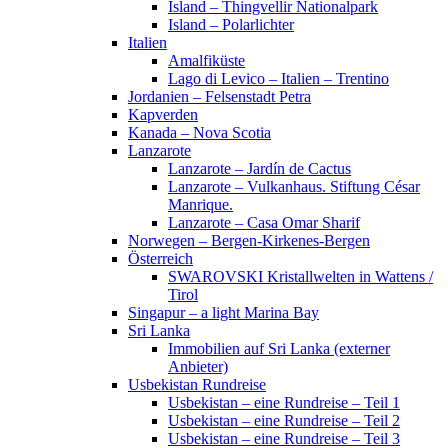
Island – Thingvellir Nationalpark
Island – Polarlichter
Italien
Amalfiküste
Lago di Levico – Italien – Trentino
Jordanien – Felsenstadt Petra
Kapverden
Kanada – Nova Scotia
Lanzarote
Lanzarote – Jardín de Cactus
Lanzarote – Vulkanhaus. Stiftung César
Manrique.
Lanzarote – Casa Omar Sharif
Norwegen – Bergen-Kirkenes-Bergen
Österreich
SWAROVSKI Kristallwelten in Wattens /
Tirol
Singapur – a light Marina Bay
Sri Lanka
Immobilien auf Sri Lanka (externer
Anbieter)
Usbekistan Rundreise
Usbekistan – eine Rundreise – Teil 1
Usbekistan – eine Rundreise – Teil 2
Usbekistan – eine Rundreise – Teil 3