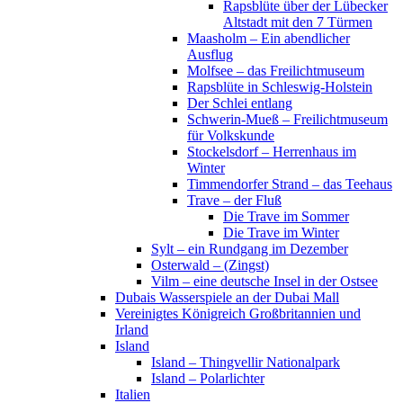
Rapsblüte über der Lübecker
Altstadt mit den 7 Türmen
Maasholm – Ein abendlicher
Ausflug
Molfsee – das Freilichtmuseum
Rapsblüte in Schleswig-Holstein
Der Schlei entlang
Schwerin-Mueß – Freilichtmuseum
für Volkskunde
Stockelsdorf – Herrenhaus im
Winter
Timmendorfer Strand – das Teehaus
Trave – der Fluß
Die Trave im Sommer
Die Trave im Winter
Sylt – ein Rundgang im Dezember
Osterwald – (Zingst)
Vilm – eine deutsche Insel in der Ostsee
Dubais Wasserspiele an der Dubai Mall
Vereinigtes Königreich Großbritannien und
Irland
Island
Island – Thingvellir Nationalpark
Island – Polarlichter
Italien