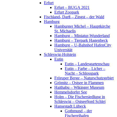
Erfurt
Erfurt – BUGA 2021
Erfurt Zoopark
Fischland- Darß – Zingst – der Wald
Hamburg
Hamburger Michel – Hauptkirche
St. Michaelis
Hamburg – Miniatur-Wunderland
Hamburg – Tierpark Hagenbeck
Hamburg – U-Bahnhof HafenCity
Universität
Schleswig-Holstein
Eutin
Eutin – Landesgartenschau
Eutin – Farbe – Licher –
Nacht – Schlosspark
Fröruper Berge – Naturschutzgebiet
Grömitz – Ostsee in Flammen
Haithabu – Wikinger Museum
Hemmelsdorfer See
Holm – Die Fischersiedlung in
Schleswig – Ostseefjord Schlei
Hansestadt Lübeck
Gothmund – der
Fischereihafen