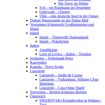
Die Trave im Winter
Sylt – ein Rundgang im Dezember
Osterwald – (Zingst)
Vilm – eine deutsche Insel in der Ostsee
Dubais Wasserspiele an der Dubai Mall
Vereinigtes Königreich Großbritannien und
Irland
Island
Island – Thingvellir Nationalpark
Island – Polarlichter
Italien
Amalfiküste
Lago di Levico – Italien – Trentino
Jordanien – Felsenstadt Petra
Kapverden
Kanada – Nova Scotia
Lanzarote
Lanzarote – Jardín de Cactus
Lanzarote – Vulkanhaus. Stiftung César
Manrique.
Lanzarote – Casa Omar Sharif
Norwegen – Bergen-Kirkenes-Bergen
Österreich
SWAROVSKI Kristallwelten in Wattens /
Tirol