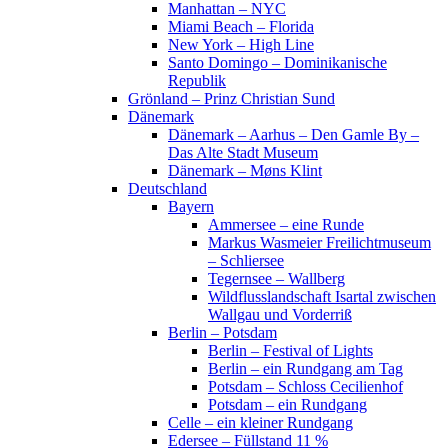
Manhattan – NYC
Miami Beach – Florida
New York – High Line
Santo Domingo – Dominikanische
Republik
Grönland – Prinz Christian Sund
Dänemark
Dänemark – Aarhus – Den Gamle By –
Das Alte Stadt Museum
Dänemark – Møns Klint
Deutschland
Bayern
Ammersee – eine Runde
Markus Wasmeier Freilichtmuseum
– Schliersee
Tegernsee – Wallberg
Wildflusslandschaft Isartal zwischen
Wallgau und Vorderriß
Berlin – Potsdam
Berlin – Festival of Lights
Berlin – ein Rundgang am Tag
Potsdam – Schloss Cecilienhof
Potsdam – ein Rundgang
Celle – ein kleiner Rundgang
Edersee – Füllstand 11 %