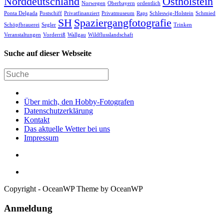
Norddeutschland
Ostholstein
Norwegen
Oberbayern
ordentlich
Ponta Delgada
Postschiff
Privatfinanziert
Privatmuseum
Raps
Schleswig-Holstein
Schmied
SH
Spaziergangfotografie
Schöpfbrauerei
Segler
Trinken
Veranstaltungen
Vorderriß
Wallgau
Wildflusslandschaft
Suche auf dieser Webseite
Über mich, den Hobby-Fotografen
Datenschutzerklärung
Kontakt
Das aktuelle Wetter bei uns
Impressum
Copyright - OceanWP Theme by OceanWP
Anmeldung