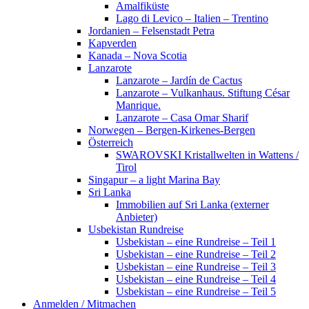
Amalfiküste
Lago di Levico – Italien – Trentino
Jordanien – Felsenstadt Petra
Kapverden
Kanada – Nova Scotia
Lanzarote
Lanzarote – Jardín de Cactus
Lanzarote – Vulkanhaus. Stiftung César
Manrique.
Lanzarote – Casa Omar Sharif
Norwegen – Bergen-Kirkenes-Bergen
Österreich
SWAROVSKI Kristallwelten in Wattens /
Tirol
Singapur – a light Marina Bay
Sri Lanka
Immobilien auf Sri Lanka (externer
Anbieter)
Usbekistan Rundreise
Usbekistan – eine Rundreise – Teil 1
Usbekistan – eine Rundreise – Teil 2
Usbekistan – eine Rundreise – Teil 3
Usbekistan – eine Rundreise – Teil 4
Usbekistan – eine Rundreise – Teil 5
Anmelden / Mitmachen