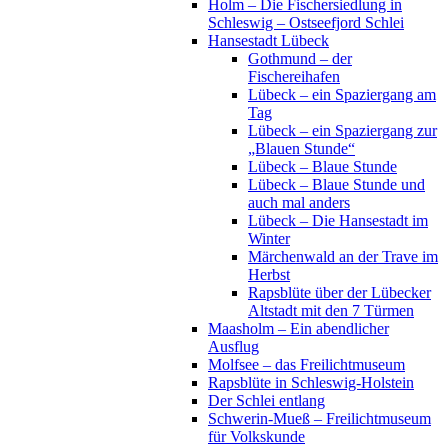
Holm – Die Fischersiedlung in
Schleswig – Ostseefjord Schlei
Hansestadt Lübeck
Gothmund – der
Fischereihafen
Lübeck – ein Spaziergang am
Tag
Lübeck – ein Spaziergang zur
„Blauen Stunde“
Lübeck – Blaue Stunde
Lübeck – Blaue Stunde und
auch mal anders
Lübeck – Die Hansestadt im
Winter
Märchenwald an der Trave im
Herbst
Rapsblüte über der Lübecker
Altstadt mit den 7 Türmen
Maasholm – Ein abendlicher
Ausflug
Molfsee – das Freilichtmuseum
Rapsblüte in Schleswig-Holstein
Der Schlei entlang
Schwerin-Mueß – Freilichtmuseum
für Volkskunde