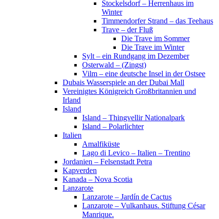
Stockelsdorf – Herrenhaus im
Winter
Timmendorfer Strand – das Teehaus
Trave – der Fluß
Die Trave im Sommer
Die Trave im Winter
Sylt – ein Rundgang im Dezember
Osterwald – (Zingst)
Vilm – eine deutsche Insel in der Ostsee
Dubais Wasserspiele an der Dubai Mall
Vereinigtes Königreich Großbritannien und
Irland
Island
Island – Thingvellir Nationalpark
Island – Polarlichter
Italien
Amalfiküste
Lago di Levico – Italien – Trentino
Jordanien – Felsenstadt Petra
Kapverden
Kanada – Nova Scotia
Lanzarote
Lanzarote – Jardín de Cactus
Lanzarote – Vulkanhaus. Stiftung César
Manrique.