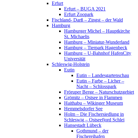
Erfurt
Erfurt – BUGA 2021
Erfurt Zoopark
Fischland- Darß – Zingst – der Wald
Hamburg
Hamburger Michel – Hauptkirche
St. Michaelis
Hamburg – Miniatur-Wunderland
Hamburg – Tierpark Hagenbeck
Hamburg – U-Bahnhof HafenCity
Universität
Schleswig-Holstein
Eutin
Eutin – Landesgartenschau
Eutin – Farbe – Licher –
Nacht – Schlosspark
Fröruper Berge – Naturschutzgebiet
Grömitz – Ostsee in Flammen
Haithabu – Wikinger Museum
Hemmelsdorfer See
Holm – Die Fischersiedlung in
Schleswig – Ostseefjord Schlei
Hansestadt Lübeck
Gothmund – der
Fischereihafen