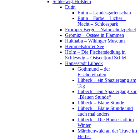
Schleswig-Holstein
Eutin
Eutin – Landesgartenschau
Eutin – Farbe – Licher –
Nacht – Schlosspark
Fröruper Berge – Naturschutzgebiet
Grömitz – Ostsee in Flammen
Haithabu – Wikinger Museum
Hemmelsdorfer See
Holm – Die Fischersiedlung in
Schleswig – Ostseefjord Schlei
Hansestadt Lübeck
Gothmund – der
Fischereihafen
Lübeck – ein Spaziergang am
Tag
Lübeck – ein Spaziergang zur
„Blauen Stunde“
Lübeck – Blaue Stunde
Lübeck – Blaue Stunde und
auch mal anders
Lübeck – Die Hansestadt im
Winter
Märchenwald an der Trave im
Herbst