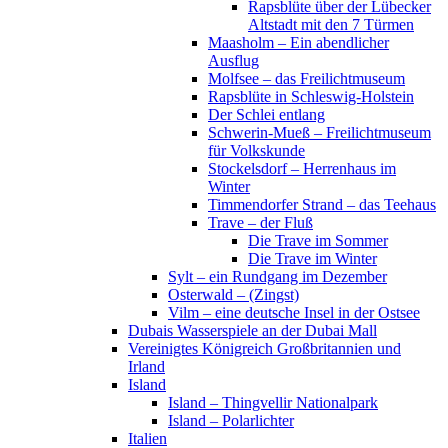
Rapsblüte über der Lübecker
Altstadt mit den 7 Türmen
Maasholm – Ein abendlicher
Ausflug
Molfsee – das Freilichtmuseum
Rapsblüte in Schleswig-Holstein
Der Schlei entlang
Schwerin-Mueß – Freilichtmuseum
für Volkskunde
Stockelsdorf – Herrenhaus im
Winter
Timmendorfer Strand – das Teehaus
Trave – der Fluß
Die Trave im Sommer
Die Trave im Winter
Sylt – ein Rundgang im Dezember
Osterwald – (Zingst)
Vilm – eine deutsche Insel in der Ostsee
Dubais Wasserspiele an der Dubai Mall
Vereinigtes Königreich Großbritannien und
Irland
Island
Island – Thingvellir Nationalpark
Island – Polarlichter
Italien