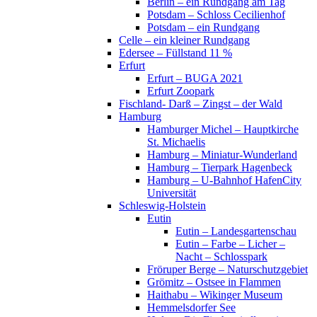
Berlin – ein Rundgang am Tag
Potsdam – Schloss Cecilienhof
Potsdam – ein Rundgang
Celle – ein kleiner Rundgang
Edersee – Füllstand 11 %
Erfurt
Erfurt – BUGA 2021
Erfurt Zoopark
Fischland- Darß – Zingst – der Wald
Hamburg
Hamburger Michel – Hauptkirche
St. Michaelis
Hamburg – Miniatur-Wunderland
Hamburg – Tierpark Hagenbeck
Hamburg – U-Bahnhof HafenCity
Universität
Schleswig-Holstein
Eutin
Eutin – Landesgartenschau
Eutin – Farbe – Licher –
Nacht – Schlosspark
Fröruper Berge – Naturschutzgebiet
Grömitz – Ostsee in Flammen
Haithabu – Wikinger Museum
Hemmelsdorfer See