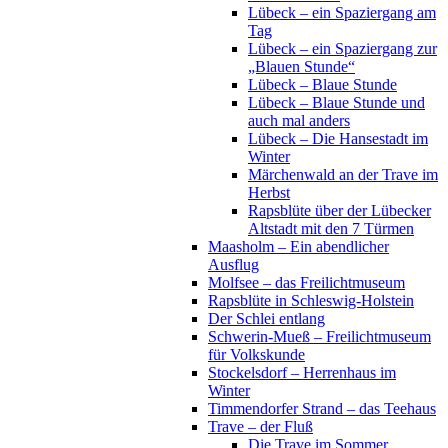
Lübeck – ein Spaziergang am
Tag
Lübeck – ein Spaziergang zur
„Blauen Stunde“
Lübeck – Blaue Stunde
Lübeck – Blaue Stunde und
auch mal anders
Lübeck – Die Hansestadt im
Winter
Märchenwald an der Trave im
Herbst
Rapsblüte über der Lübecker
Altstadt mit den 7 Türmen
Maasholm – Ein abendlicher
Ausflug
Molfsee – das Freilichtmuseum
Rapsblüte in Schleswig-Holstein
Der Schlei entlang
Schwerin-Mueß – Freilichtmuseum
für Volkskunde
Stockelsdorf – Herrenhaus im
Winter
Timmendorfer Strand – das Teehaus
Trave – der Fluß
Die Trave im Sommer