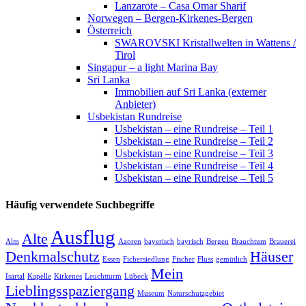
Lanzarote – Casa Omar Sharif
Norwegen – Bergen-Kirkenes-Bergen
Österreich
SWAROVSKI Kristallwelten in Wattens /
Tirol
Singapur – a light Marina Bay
Sri Lanka
Immobilien auf Sri Lanka (externer
Anbieter)
Usbekistan Rundreise
Usbekistan – eine Rundreise – Teil 1
Usbekistan – eine Rundreise – Teil 2
Usbekistan – eine Rundreise – Teil 3
Usbekistan – eine Rundreise – Teil 4
Usbekistan – eine Rundreise – Teil 5
Häufig verwendete Suchbegriffe
Ausflug
Alte
Alm
Azoren
bayerisch
bayrisch
Bergen
Brauchtum
Brauerei
Denkmalschutz
Häuser
Essen
Fichersiedlung
Fischer
Fluss
gemütlich
Mein
Isartal
Kapelle
Kirkenes
Leuchtturm
Lübeck
Lieblingsspaziergang
Museum
Naturschutzgebiet