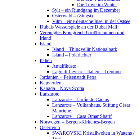
Die Trave im Winter
Sylt – ein Rundgang im Dezember
Osterwald – (Zingst)
Vilm – eine deutsche Insel in der Ostsee
Dubais Wasserspiele an der Dubai Mall
Vereinigtes Königreich Großbritannien und
Irland
Island
Island – Thingvellir Nationalpark
Island – Polarlichter
Italien
Amalfiküste
Lago di Levico – Italien – Trentino
Jordanien – Felsenstadt Petra
Kapverden
Kanada – Nova Scotia
Lanzarote
Lanzarote – Jardín de Cactus
Lanzarote – Vulkanhaus. Stiftung César
Manrique.
Lanzarote – Casa Omar Sharif
Norwegen – Bergen-Kirkenes-Bergen
Österreich
SWAROVSKI Kristallwelten in Wattens /
Tirol