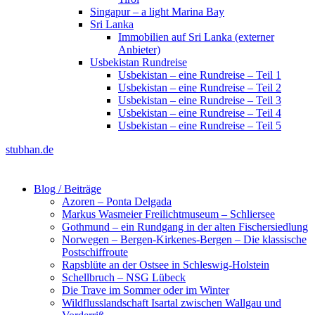
Singapur – a light Marina Bay
Sri Lanka
Immobilien auf Sri Lanka (externer
Anbieter)
Usbekistan Rundreise
Usbekistan – eine Rundreise – Teil 1
Usbekistan – eine Rundreise – Teil 2
Usbekistan – eine Rundreise – Teil 3
Usbekistan – eine Rundreise – Teil 4
Usbekistan – eine Rundreise – Teil 5
stubhan.de
Blog / Beiträge
Azoren – Ponta Delgada
Markus Wasmeier Freilichtmuseum – Schliersee
Gothmund – ein Rundgang in der alten Fischersiedlung
Norwegen – Bergen-Kirkenes-Bergen – Die klassische
Postschiffroute
Rapsblüte an der Ostsee in Schleswig-Holstein
Schellbruch – NSG Lübeck
Die Trave im Sommer oder im Winter
Wildflusslandschaft Isartal zwischen Wallgau und