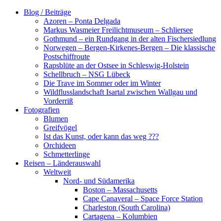
Zum
Blog / Beiträge
Inhalt
Azoren – Ponta Delgada
springen
Markus Wasmeier Freilichtmuseum – Schliersee
Gothmund – ein Rundgang in der alten Fischersiedlung
Norwegen – Bergen-Kirkenes-Bergen – Die klassische
Postschiffroute
Rapsblüte an der Ostsee in Schleswig-Holstein
Schellbruch – NSG Lübeck
Die Trave im Sommer oder im Winter
Wildflusslandschaft Isartal zwischen Wallgau und
Vorderriß
Fotografien
Blumen
Greifvögel
Ist das Kunst, oder kann das weg ???
Orchideen
Schmetterlinge
Reisen – Länderauswahl
Weltweit
Nord- und Südamerika
Boston – Massachusetts
Cape Canaveral – Space Force Station
Charleston (South Carolina)
Cartagena – Kolumbien