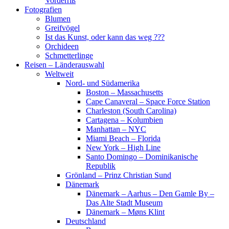
Vorderriß
Fotografien
Blumen
Greifvögel
Ist das Kunst, oder kann das weg ???
Orchideen
Schmetterlinge
Reisen – Länderauswahl
Weltweit
Nord- und Südamerika
Boston – Massachusetts
Cape Canaveral – Space Force Station
Charleston (South Carolina)
Cartagena – Kolumbien
Manhattan – NYC
Miami Beach – Florida
New York – High Line
Santo Domingo – Dominikanische
Republik
Grönland – Prinz Christian Sund
Dänemark
Dänemark – Aarhus – Den Gamle By –
Das Alte Stadt Museum
Dänemark – Møns Klint
Deutschland