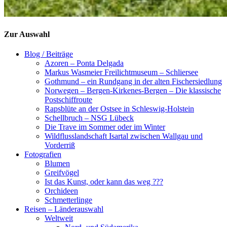
Zur Auswahl
Blog / Beiträge
Azoren – Ponta Delgada
Markus Wasmeier Freilichtmuseum – Schliersee
Gothmund – ein Rundgang in der alten Fischersiedlung
Norwegen – Bergen-Kirkenes-Bergen – Die klassische
Postschiffroute
Rapsblüte an der Ostsee in Schleswig-Holstein
Schellbruch – NSG Lübeck
Die Trave im Sommer oder im Winter
Wildflusslandschaft Isartal zwischen Wallgau und
Vorderriß
Fotografien
Blumen
Greifvögel
Ist das Kunst, oder kann das weg ???
Orchideen
Schmetterlinge
Reisen – Länderauswahl
Weltweit