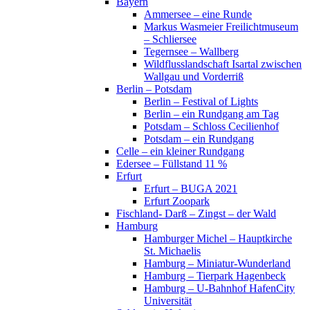
Bayern
Ammersee – eine Runde
Markus Wasmeier Freilichtmuseum
– Schliersee
Tegernsee – Wallberg
Wildflusslandschaft Isartal zwischen
Wallgau und Vorderriß
Berlin – Potsdam
Berlin – Festival of Lights
Berlin – ein Rundgang am Tag
Potsdam – Schloss Cecilienhof
Potsdam – ein Rundgang
Celle – ein kleiner Rundgang
Edersee – Füllstand 11 %
Erfurt
Erfurt – BUGA 2021
Erfurt Zoopark
Fischland- Darß – Zingst – der Wald
Hamburg
Hamburger Michel – Hauptkirche
St. Michaelis
Hamburg – Miniatur-Wunderland
Hamburg – Tierpark Hagenbeck
Hamburg – U-Bahnhof HafenCity
Universität