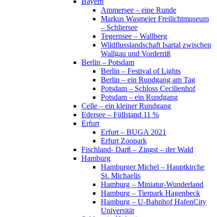
Bayern
Ammersee – eine Runde
Markus Wasmeier Freilichtmuseum
– Schliersee
Tegernsee – Wallberg
Wildflusslandschaft Isartal zwischen
Wallgau und Vorderriß
Berlin – Potsdam
Berlin – Festival of Lights
Berlin – ein Rundgang am Tag
Potsdam – Schloss Cecilienhof
Potsdam – ein Rundgang
Celle – ein kleiner Rundgang
Edersee – Füllstand 11 %
Erfurt
Erfurt – BUGA 2021
Erfurt Zoopark
Fischland- Darß – Zingst – der Wald
Hamburg
Hamburger Michel – Hauptkirche
St. Michaelis
Hamburg – Miniatur-Wunderland
Hamburg – Tierpark Hagenbeck
Hamburg – U-Bahnhof HafenCity
Universität