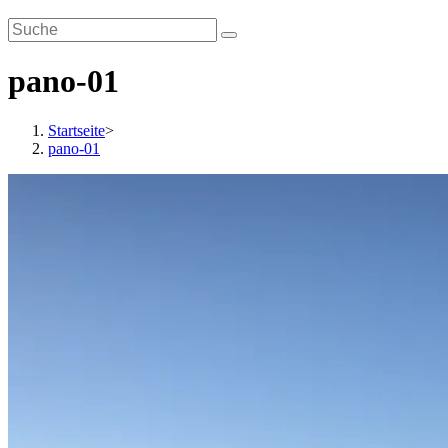
pano-01
Startseite
>
pano-01