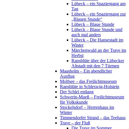
Lübeck – ein Spaziergang am
Tag
Lübeck – ein Spaziergang zur
„Blauen Stunde“
Lübeck – Blaue Stunde
Lübeck – Blaue Stunde und
auch mal anders
Lübeck – Die Hansestadt im
Winter
Märchenwald an der Trave im
Herbst
Rapsblüte über der Lübecker
Altstadt mit den 7 Türmen
Maasholm – Ein abendlicher
Ausflug
Molfsee – das Freilichtmuseum
Rapsblüte in Schleswig-Holstein
Der Schlei entlang
Schwerin-Mueß – Freilichtmuseum
für Volkskunde
Stockelsdorf – Herrenhaus im
Winter
Timmendorfer Strand – das Teehaus
Trave – der Fluß
Die Trave im Sommer