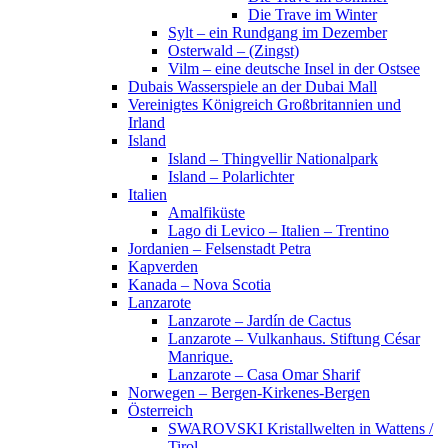
Die Trave im Winter
Sylt – ein Rundgang im Dezember
Osterwald – (Zingst)
Vilm – eine deutsche Insel in der Ostsee
Dubais Wasserspiele an der Dubai Mall
Vereinigtes Königreich Großbritannien und
Irland
Island
Island – Thingvellir Nationalpark
Island – Polarlichter
Italien
Amalfiküste
Lago di Levico – Italien – Trentino
Jordanien – Felsenstadt Petra
Kapverden
Kanada – Nova Scotia
Lanzarote
Lanzarote – Jardín de Cactus
Lanzarote – Vulkanhaus. Stiftung César
Manrique.
Lanzarote – Casa Omar Sharif
Norwegen – Bergen-Kirkenes-Bergen
Österreich
SWAROVSKI Kristallwelten in Wattens /
Tirol