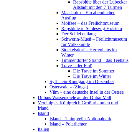
Rapsblüte über der Lübecker
Altstadt mit den 7 Türmen
Maasholm – Ein abendlicher
Ausflug
Molfsee – das Freilichtmuseum
Rapsblüte in Schleswig-Holstein
Der Schlei entlang
Schwerin-Mueß – Freilichtmuseum
für Volkskunde
Stockelsdorf – Herrenhaus im
Winter
Timmendorfer Strand – das Teehaus
Trave – der Fluß
Die Trave im Sommer
Die Trave im Winter
Sylt – ein Rundgang im Dezember
Osterwald – (Zingst)
Vilm – eine deutsche Insel in der Ostsee
Dubais Wasserspiele an der Dubai Mall
Vereinigtes Königreich Großbritannien und
Irland
Island
Island – Thingvellir Nationalpark
Island – Polarlichter
Italien