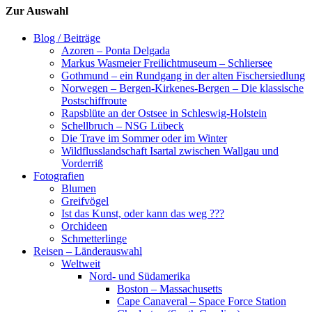
Zur Auswahl
Blog / Beiträge
Azoren – Ponta Delgada
Markus Wasmeier Freilichtmuseum – Schliersee
Gothmund – ein Rundgang in der alten Fischersiedlung
Norwegen – Bergen-Kirkenes-Bergen – Die klassische
Postschiffroute
Rapsblüte an der Ostsee in Schleswig-Holstein
Schellbruch – NSG Lübeck
Die Trave im Sommer oder im Winter
Wildflusslandschaft Isartal zwischen Wallgau und
Vorderriß
Fotografien
Blumen
Greifvögel
Ist das Kunst, oder kann das weg ???
Orchideen
Schmetterlinge
Reisen – Länderauswahl
Weltweit
Nord- und Südamerika
Boston – Massachusetts
Cape Canaveral – Space Force Station