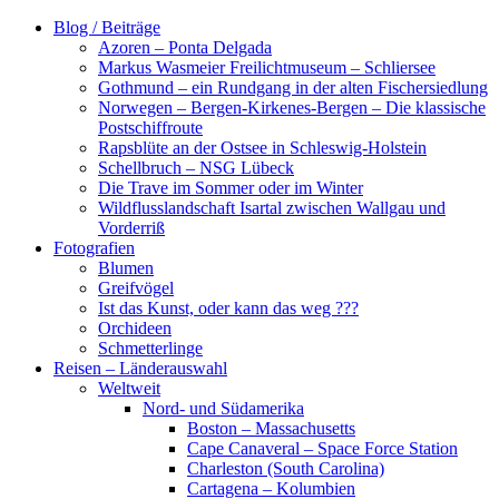
Zum
Blog / Beiträge
Inhalt
Azoren – Ponta Delgada
springen
Markus Wasmeier Freilichtmuseum – Schliersee
Gothmund – ein Rundgang in der alten Fischersiedlung
Norwegen – Bergen-Kirkenes-Bergen – Die klassische
Postschiffroute
Rapsblüte an der Ostsee in Schleswig-Holstein
Schellbruch – NSG Lübeck
Die Trave im Sommer oder im Winter
Wildflusslandschaft Isartal zwischen Wallgau und
Vorderriß
Fotografien
Blumen
Greifvögel
Ist das Kunst, oder kann das weg ???
Orchideen
Schmetterlinge
Reisen – Länderauswahl
Weltweit
Nord- und Südamerika
Boston – Massachusetts
Cape Canaveral – Space Force Station
Charleston (South Carolina)
Cartagena – Kolumbien