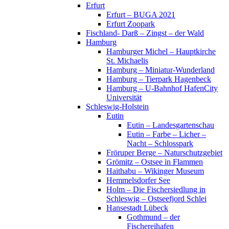
Erfurt
Erfurt – BUGA 2021
Erfurt Zoopark
Fischland- Darß – Zingst – der Wald
Hamburg
Hamburger Michel – Hauptkirche
St. Michaelis
Hamburg – Miniatur-Wunderland
Hamburg – Tierpark Hagenbeck
Hamburg – U-Bahnhof HafenCity
Universität
Schleswig-Holstein
Eutin
Eutin – Landesgartenschau
Eutin – Farbe – Licher –
Nacht – Schlosspark
Fröruper Berge – Naturschutzgebiet
Grömitz – Ostsee in Flammen
Haithabu – Wikinger Museum
Hemmelsdorfer See
Holm – Die Fischersiedlung in
Schleswig – Ostseefjord Schlei
Hansestadt Lübeck
Gothmund – der
Fischereihafen