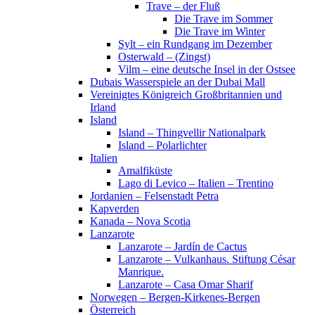
Trave – der Fluß
Die Trave im Sommer
Die Trave im Winter
Sylt – ein Rundgang im Dezember
Osterwald – (Zingst)
Vilm – eine deutsche Insel in der Ostsee
Dubais Wasserspiele an der Dubai Mall
Vereinigtes Königreich Großbritannien und
Irland
Island
Island – Thingvellir Nationalpark
Island – Polarlichter
Italien
Amalfiküste
Lago di Levico – Italien – Trentino
Jordanien – Felsenstadt Petra
Kapverden
Kanada – Nova Scotia
Lanzarote
Lanzarote – Jardín de Cactus
Lanzarote – Vulkanhaus. Stiftung César
Manrique.
Lanzarote – Casa Omar Sharif
Norwegen – Bergen-Kirkenes-Bergen
Österreich