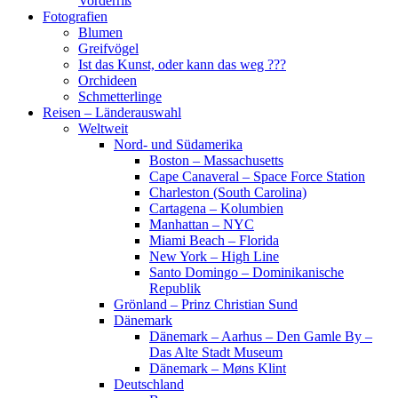
Vorderriß
Fotografien
Blumen
Greifvögel
Ist das Kunst, oder kann das weg ???
Orchideen
Schmetterlinge
Reisen – Länderauswahl
Weltweit
Nord- und Südamerika
Boston – Massachusetts
Cape Canaveral – Space Force Station
Charleston (South Carolina)
Cartagena – Kolumbien
Manhattan – NYC
Miami Beach – Florida
New York – High Line
Santo Domingo – Dominikanische
Republik
Grönland – Prinz Christian Sund
Dänemark
Dänemark – Aarhus – Den Gamle By –
Das Alte Stadt Museum
Dänemark – Møns Klint
Deutschland