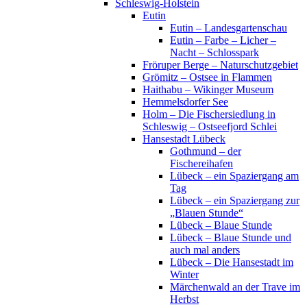
Schleswig-Holstein
Eutin
Eutin – Landesgartenschau
Eutin – Farbe – Licher –
Nacht – Schlosspark
Fröruper Berge – Naturschutzgebiet
Grömitz – Ostsee in Flammen
Haithabu – Wikinger Museum
Hemmelsdorfer See
Holm – Die Fischersiedlung in
Schleswig – Ostseefjord Schlei
Hansestadt Lübeck
Gothmund – der
Fischereihafen
Lübeck – ein Spaziergang am
Tag
Lübeck – ein Spaziergang zur
„Blauen Stunde“
Lübeck – Blaue Stunde
Lübeck – Blaue Stunde und
auch mal anders
Lübeck – Die Hansestadt im
Winter
Märchenwald an der Trave im
Herbst