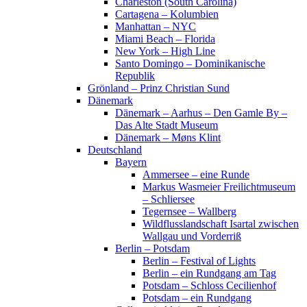
Charleston (South Carolina)
Cartagena – Kolumbien
Manhattan – NYC
Miami Beach – Florida
New York – High Line
Santo Domingo – Dominikanische
Republik
Grönland – Prinz Christian Sund
Dänemark
Dänemark – Aarhus – Den Gamle By –
Das Alte Stadt Museum
Dänemark – Møns Klint
Deutschland
Bayern
Ammersee – eine Runde
Markus Wasmeier Freilichtmuseum
– Schliersee
Tegernsee – Wallberg
Wildflusslandschaft Isartal zwischen
Wallgau und Vorderriß
Berlin – Potsdam
Berlin – Festival of Lights
Berlin – ein Rundgang am Tag
Potsdam – Schloss Cecilienhof
Potsdam – ein Rundgang