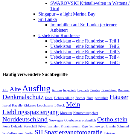
SWAROVSKI Kristallwelten in Wattens /
Tirol
Singapur – a light Marina Bay
Sri Lanka
Immobilien auf Sri Lanka (externer
Anbieter)
Usbekistan Rundreise
Usbekistan – eine Rundreise – Teil 1
Usbekistan – eine Rundreise – Teil 2
Usbekistan – eine Rundreise – Teil 3
Usbekistan – eine Rundreise – Teil 4
Usbekistan – eine Rundreise – Teil 5
Häufig verwendete Suchbegriffe
Ausflug
Alte
Alm
Azoren
bayerisch
bayrisch
Bergen
Brauchtum
Brauerei
Denkmalschutz
Häuser
Essen
Fichersiedlung
Fischer
Fluss
gemütlich
Mein
Isartal
Kapelle
Kirkenes
Leuchtturm
Lübeck
Lieblingsspaziergang
Museum
Naturschutzgebiet
Norddeutschland
Ostholstein
Norwegen
Oberbayern
ordentlich
Ponta Delgada
Postschiff
Privatfinanziert
Privatmuseum
Raps
Schleswig-Holstein
Schmied
SH
Spaziergangfotografie
Schöpfbrauerei
Segler
Trinken