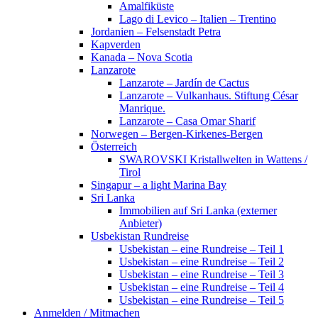
Amalfiküste
Lago di Levico – Italien – Trentino
Jordanien – Felsenstadt Petra
Kapverden
Kanada – Nova Scotia
Lanzarote
Lanzarote – Jardín de Cactus
Lanzarote – Vulkanhaus. Stiftung César
Manrique.
Lanzarote – Casa Omar Sharif
Norwegen – Bergen-Kirkenes-Bergen
Österreich
SWAROVSKI Kristallwelten in Wattens /
Tirol
Singapur – a light Marina Bay
Sri Lanka
Immobilien auf Sri Lanka (externer
Anbieter)
Usbekistan Rundreise
Usbekistan – eine Rundreise – Teil 1
Usbekistan – eine Rundreise – Teil 2
Usbekistan – eine Rundreise – Teil 3
Usbekistan – eine Rundreise – Teil 4
Usbekistan – eine Rundreise – Teil 5
Anmelden / Mitmachen