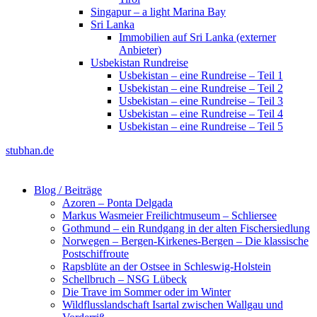
Singapur – a light Marina Bay
Sri Lanka
Immobilien auf Sri Lanka (externer
Anbieter)
Usbekistan Rundreise
Usbekistan – eine Rundreise – Teil 1
Usbekistan – eine Rundreise – Teil 2
Usbekistan – eine Rundreise – Teil 3
Usbekistan – eine Rundreise – Teil 4
Usbekistan – eine Rundreise – Teil 5
stubhan.de
Blog / Beiträge
Azoren – Ponta Delgada
Markus Wasmeier Freilichtmuseum – Schliersee
Gothmund – ein Rundgang in der alten Fischersiedlung
Norwegen – Bergen-Kirkenes-Bergen – Die klassische
Postschiffroute
Rapsblüte an der Ostsee in Schleswig-Holstein
Schellbruch – NSG Lübeck
Die Trave im Sommer oder im Winter
Wildflusslandschaft Isartal zwischen Wallgau und