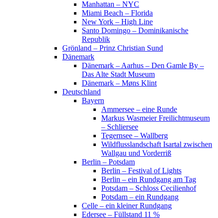
Manhattan – NYC
Miami Beach – Florida
New York – High Line
Santo Domingo – Dominikanische
Republik
Grönland – Prinz Christian Sund
Dänemark
Dänemark – Aarhus – Den Gamle By –
Das Alte Stadt Museum
Dänemark – Møns Klint
Deutschland
Bayern
Ammersee – eine Runde
Markus Wasmeier Freilichtmuseum
– Schliersee
Tegernsee – Wallberg
Wildflusslandschaft Isartal zwischen
Wallgau und Vorderriß
Berlin – Potsdam
Berlin – Festival of Lights
Berlin – ein Rundgang am Tag
Potsdam – Schloss Cecilienhof
Potsdam – ein Rundgang
Celle – ein kleiner Rundgang
Edersee – Füllstand 11 %