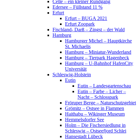
Celle – ein kleiner Rundgang
Edersee – Füllstand 11 %
Erfurt
Erfurt – BUGA 2021
Erfurt Zoopark
Fischland- Darß – Zingst – der Wald
Hamburg
Hamburger Michel – Hauptkirche
St. Michaelis
Hamburg – Miniatur-Wunderland
Hamburg – Tierpark Hagenbeck
Hamburg – U-Bahnhof HafenCity
Universität
Schleswig-Holstein
Eutin
Eutin – Landesgartenschau
Eutin – Farbe – Licher –
Nacht – Schlosspark
Fröruper Berge – Naturschutzgebiet
Grömitz – Ostsee in Flammen
Haithabu – Wikinger Museum
Hemmelsdorfer See
Holm – Die Fischersiedlung in
Schleswig – Ostseefjord Schlei
Hansestadt Lübeck