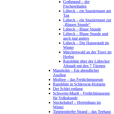
Gothmund – der
Fischereihafen
Lübeck – ein Spaziergang am
Tag
Lübeck – ein Spaziergang zur
„Blauen Stunde“
Lübeck – Blaue Stunde
Lübeck – Blaue Stunde und
auch mal anders
Lübeck – Die Hansestadt im
Winter
Märchenwald an der Trave im
Herbst
Rapsblüte über der Lübecker
Altstadt mit den 7 Türmen
Maasholm – Ein abendlicher
Ausflug
Molfsee – das Freilichtmuseum
Rapsblüte in Schleswig-Holstein
Der Schlei entlang
Schwerin-Mueß – Freilichtmuseum
für Volkskunde
Stockelsdorf – Herrenhaus im
Winter
Timmendorfer Strand – das Teehaus