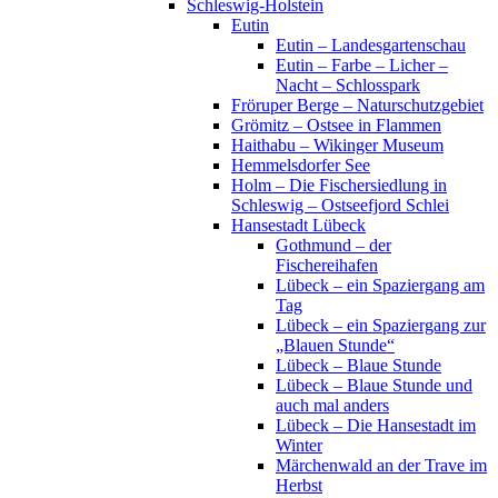
Schleswig-Holstein
Eutin
Eutin – Landesgartenschau
Eutin – Farbe – Licher –
Nacht – Schlosspark
Fröruper Berge – Naturschutzgebiet
Grömitz – Ostsee in Flammen
Haithabu – Wikinger Museum
Hemmelsdorfer See
Holm – Die Fischersiedlung in
Schleswig – Ostseefjord Schlei
Hansestadt Lübeck
Gothmund – der
Fischereihafen
Lübeck – ein Spaziergang am
Tag
Lübeck – ein Spaziergang zur
„Blauen Stunde“
Lübeck – Blaue Stunde
Lübeck – Blaue Stunde und
auch mal anders
Lübeck – Die Hansestadt im
Winter
Märchenwald an der Trave im
Herbst