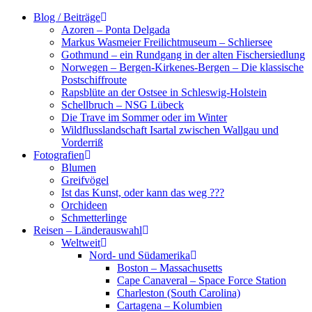
Zum
Blog / Beiträge
Inhalt
Azoren – Ponta Delgada
springen
Markus Wasmeier Freilichtmuseum – Schliersee
Gothmund – ein Rundgang in der alten Fischersiedlung
Norwegen – Bergen-Kirkenes-Bergen – Die klassische
Postschiffroute
Rapsblüte an der Ostsee in Schleswig-Holstein
Schellbruch – NSG Lübeck
Die Trave im Sommer oder im Winter
Wildflusslandschaft Isartal zwischen Wallgau und
Vorderriß
Fotografien
Blumen
Greifvögel
Ist das Kunst, oder kann das weg ???
Orchideen
Schmetterlinge
Reisen – Länderauswahl
Weltweit
Nord- und Südamerika
Boston – Massachusetts
Cape Canaveral – Space Force Station
Charleston (South Carolina)
Cartagena – Kolumbien