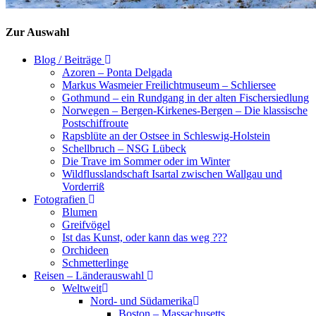
Zur Auswahl
Blog / Beiträge
Azoren – Ponta Delgada
Markus Wasmeier Freilichtmuseum – Schliersee
Gothmund – ein Rundgang in der alten Fischersiedlung
Norwegen – Bergen-Kirkenes-Bergen – Die klassische
Postschiffroute
Rapsblüte an der Ostsee in Schleswig-Holstein
Schellbruch – NSG Lübeck
Die Trave im Sommer oder im Winter
Wildflusslandschaft Isartal zwischen Wallgau und
Vorderriß
Fotografien
Blumen
Greifvögel
Ist das Kunst, oder kann das weg ???
Orchideen
Schmetterlinge
Reisen – Länderauswahl
Weltweit
Nord- und Südamerika
Boston – Massachusetts