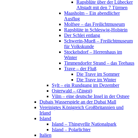
Rapsblüte über der Lübecker
Altstadt mit den 7 Türmen
Maasholm – Ein abendlicher
Ausflug
Molfsee – das Freilichtmuseum
Rapsblüte in Schleswig-Holstein
Der Schlei entlang
Schwerin-Mueß – Freilichtmuseum
für Volkskunde
Stockelsdorf – Herrenhaus im
Winter
Timmendorfer Strand – das Teehaus
Trave – der Fluß
Die Trave im Sommer
Die Trave im Winter
Sylt – ein Rundgang im Dezember
Osterwald – (Zingst)
Vilm – eine deutsche Insel in der Ostsee
Dubais Wasserspiele an der Dubai Mall
Vereinigtes Königreich Großbritannien und
Irland
Island
Island – Thingvellir Nationalpark
Island – Polarlichter
Italien