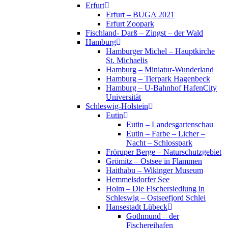
Erfurt
Erfurt – BUGA 2021
Erfurt Zoopark
Fischland- Darß – Zingst – der Wald
Hamburg
Hamburger Michel – Hauptkirche
St. Michaelis
Hamburg – Miniatur-Wunderland
Hamburg – Tierpark Hagenbeck
Hamburg – U-Bahnhof HafenCity
Universität
Schleswig-Holstein
Eutin
Eutin – Landesgartenschau
Eutin – Farbe – Licher –
Nacht – Schlosspark
Fröruper Berge – Naturschutzgebiet
Grömitz – Ostsee in Flammen
Haithabu – Wikinger Museum
Hemmelsdorfer See
Holm – Die Fischersiedlung in
Schleswig – Ostseefjord Schlei
Hansestadt Lübeck
Gothmund – der
Fischereihafen