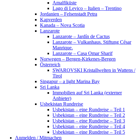
Amalfiküste
Lago di Levico – Italien – Trentino
Jordanien – Felsenstadt Petra
Kapverden
Kanada – Nova Scotia
Lanzarote
Lanzarote – Jardín de Cactus
Lanzarote – Vulkanhaus. Stiftung César
Manrique.
Lanzarote – Casa Omar Sharif
Norwegen – Bergen-Kirkenes-Bergen
Österreich
SWAROVSKI Kristallwelten in Wattens /
Tirol
Singapur – a light Marina Bay
Sri Lanka
Immobilien auf Sri Lanka (externer
Anbieter)
Usbekistan Rundreise
Usbekistan – eine Rundreise – Teil 1
Usbekistan – eine Rundreise – Teil 2
Usbekistan – eine Rundreise – Teil 3
Usbekistan – eine Rundreise – Teil 4
Usbekistan – eine Rundreise – Teil 5
Anmelden / Mitmachen