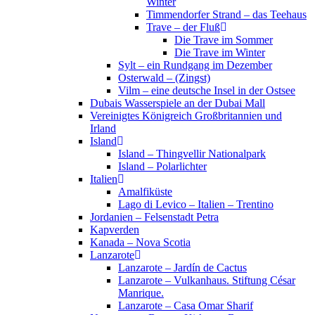
Winter
Timmendorfer Strand – das Teehaus
Trave – der Fluß
Die Trave im Sommer
Die Trave im Winter
Sylt – ein Rundgang im Dezember
Osterwald – (Zingst)
Vilm – eine deutsche Insel in der Ostsee
Dubais Wasserspiele an der Dubai Mall
Vereinigtes Königreich Großbritannien und
Irland
Island
Island – Thingvellir Nationalpark
Island – Polarlichter
Italien
Amalfiküste
Lago di Levico – Italien – Trentino
Jordanien – Felsenstadt Petra
Kapverden
Kanada – Nova Scotia
Lanzarote
Lanzarote – Jardín de Cactus
Lanzarote – Vulkanhaus. Stiftung César
Manrique.
Lanzarote – Casa Omar Sharif