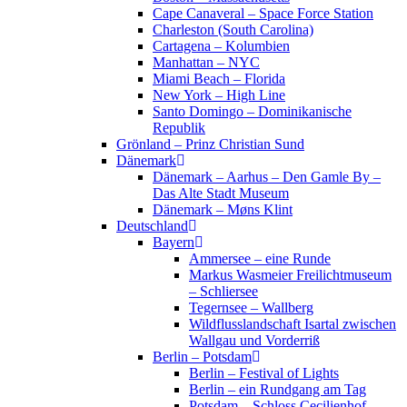
Cape Canaveral – Space Force Station
Charleston (South Carolina)
Cartagena – Kolumbien
Manhattan – NYC
Miami Beach – Florida
New York – High Line
Santo Domingo – Dominikanische
Republik
Grönland – Prinz Christian Sund
Dänemark
Dänemark – Aarhus – Den Gamle By –
Das Alte Stadt Museum
Dänemark – Møns Klint
Deutschland
Bayern
Ammersee – eine Runde
Markus Wasmeier Freilichtmuseum
– Schliersee
Tegernsee – Wallberg
Wildflusslandschaft Isartal zwischen
Wallgau und Vorderriß
Berlin – Potsdam
Berlin – Festival of Lights
Berlin – ein Rundgang am Tag
Potsdam – Schloss Cecilienhof