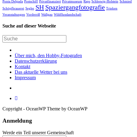
Ponta Delgada
Postschiff
Privatfinanziert
Privatmuseum
Raps
Schleswig-Holstein
Schmied
SH
Spaziergangfotografie
Schöpfbrauerei
Segler
Trinken
Veranstaltungen
Vorderriß
Wallgau
Wildflusslandschaft
Suche auf dieser Webseite
Über mich, den Hobby-Fotografen
Datenschutzerklärung
Kontakt
Das aktuelle Wetter bei uns
Impressum
Copyright - OceanWP Theme by OceanWP
Anmeldung
Werde ein Teil unserer Gemeinschaft