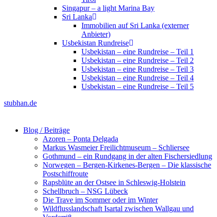
Singapur – a light Marina Bay
Sri Lanka
Immobilien auf Sri Lanka (externer
Anbieter)
Usbekistan Rundreise
Usbekistan – eine Rundreise – Teil 1
Usbekistan – eine Rundreise – Teil 2
Usbekistan – eine Rundreise – Teil 3
Usbekistan – eine Rundreise – Teil 4
Usbekistan – eine Rundreise – Teil 5
stubhan.de
Blog / Beiträge
Azoren – Ponta Delgada
Markus Wasmeier Freilichtmuseum – Schliersee
Gothmund – ein Rundgang in der alten Fischersiedlung
Norwegen – Bergen-Kirkenes-Bergen – Die klassische
Postschiffroute
Rapsblüte an der Ostsee in Schleswig-Holstein
Schellbruch – NSG Lübeck
Die Trave im Sommer oder im Winter
Wildflusslandschaft Isartal zwischen Wallgau und