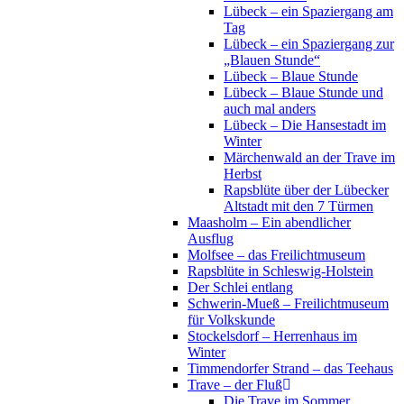
Lübeck – ein Spaziergang am
Tag
Lübeck – ein Spaziergang zur
„Blauen Stunde“
Lübeck – Blaue Stunde
Lübeck – Blaue Stunde und
auch mal anders
Lübeck – Die Hansestadt im
Winter
Märchenwald an der Trave im
Herbst
Rapsblüte über der Lübecker
Altstadt mit den 7 Türmen
Maasholm – Ein abendlicher
Ausflug
Molfsee – das Freilichtmuseum
Rapsblüte in Schleswig-Holstein
Der Schlei entlang
Schwerin-Mueß – Freilichtmuseum
für Volkskunde
Stockelsdorf – Herrenhaus im
Winter
Timmendorfer Strand – das Teehaus
Trave – der Fluß
Die Trave im Sommer