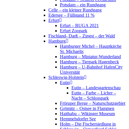
Potsdam – ein Rundgang
Celle – ein kleiner Rundgang
Edersee – Füllstand 11 %
Erfurt
Erfurt – BUGA 2021
Erfurt Zoopark
Fischland- Darß – Zingst – der Wald
Hamburg
Hamburger Michel – Hauptkirche
St. Michaelis
Hamburg – Miniatur-Wunderland
Hamburg – Tierpark Hagenbeck
Hamburg – U-Bahnhof HafenCity
Universität
Schleswig-Holstein
Eutin
Eutin – Landesgartenschau
Eutin – Farbe – Licher –
Nacht – Schlosspark
Fröruper Berge – Naturschutzgebiet
Grömitz – Ostsee in Flammen
Haithabu – Wikinger Museum
Hemmelsdorfer See
Holm – Die Fischersiedlung in