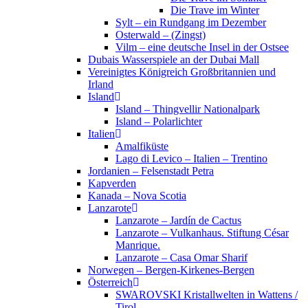
Die Trave im Winter
Sylt – ein Rundgang im Dezember
Osterwald – (Zingst)
Vilm – eine deutsche Insel in der Ostsee
Dubais Wasserspiele an der Dubai Mall
Vereinigtes Königreich Großbritannien und
Irland
Island
Island – Thingvellir Nationalpark
Island – Polarlichter
Italien
Amalfiküste
Lago di Levico – Italien – Trentino
Jordanien – Felsenstadt Petra
Kapverden
Kanada – Nova Scotia
Lanzarote
Lanzarote – Jardín de Cactus
Lanzarote – Vulkanhaus. Stiftung César
Manrique.
Lanzarote – Casa Omar Sharif
Norwegen – Bergen-Kirkenes-Bergen
Österreich
SWAROVSKI Kristallwelten in Wattens /
Tirol