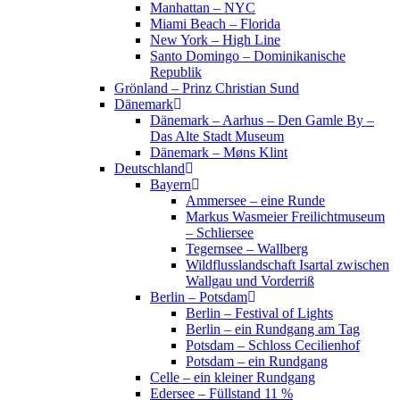
Manhattan – NYC
Miami Beach – Florida
New York – High Line
Santo Domingo – Dominikanische
Republik
Grönland – Prinz Christian Sund
Dänemark
Dänemark – Aarhus – Den Gamle By –
Das Alte Stadt Museum
Dänemark – Møns Klint
Deutschland
Bayern
Ammersee – eine Runde
Markus Wasmeier Freilichtmuseum
– Schliersee
Tegernsee – Wallberg
Wildflusslandschaft Isartal zwischen
Wallgau und Vorderriß
Berlin – Potsdam
Berlin – Festival of Lights
Berlin – ein Rundgang am Tag
Potsdam – Schloss Cecilienhof
Potsdam – ein Rundgang
Celle – ein kleiner Rundgang
Edersee – Füllstand 11 %