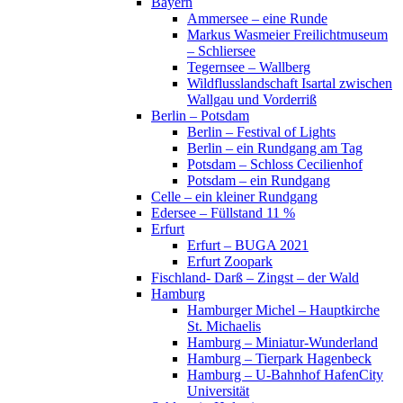
Bayern
Ammersee – eine Runde
Markus Wasmeier Freilichtmuseum
– Schliersee
Tegernsee – Wallberg
Wildflusslandschaft Isartal zwischen
Wallgau und Vorderriß
Berlin – Potsdam
Berlin – Festival of Lights
Berlin – ein Rundgang am Tag
Potsdam – Schloss Cecilienhof
Potsdam – ein Rundgang
Celle – ein kleiner Rundgang
Edersee – Füllstand 11 %
Erfurt
Erfurt – BUGA 2021
Erfurt Zoopark
Fischland- Darß – Zingst – der Wald
Hamburg
Hamburger Michel – Hauptkirche
St. Michaelis
Hamburg – Miniatur-Wunderland
Hamburg – Tierpark Hagenbeck
Hamburg – U-Bahnhof HafenCity
Universität