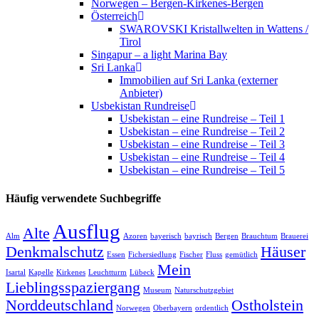
Norwegen – Bergen-Kirkenes-Bergen
Österreich
SWAROVSKI Kristallwelten in Wattens /
Tirol
Singapur – a light Marina Bay
Sri Lanka
Immobilien auf Sri Lanka (externer
Anbieter)
Usbekistan Rundreise
Usbekistan – eine Rundreise – Teil 1
Usbekistan – eine Rundreise – Teil 2
Usbekistan – eine Rundreise – Teil 3
Usbekistan – eine Rundreise – Teil 4
Usbekistan – eine Rundreise – Teil 5
Häufig verwendete Suchbegriffe
Ausflug
Alte
Alm
Azoren
bayerisch
bayrisch
Bergen
Brauchtum
Brauerei
Denkmalschutz
Häuser
Essen
Fichersiedlung
Fischer
Fluss
gemütlich
Mein
Isartal
Kapelle
Kirkenes
Leuchtturm
Lübeck
Lieblingsspaziergang
Museum
Naturschutzgebiet
Norddeutschland
Ostholstein
Norwegen
Oberbayern
ordentlich