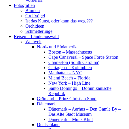
Vorderriß
Fotografien
Blumen
Greifvögel
Ist das Kunst, oder kann das weg ???
Orchideen
Schmetterlinge
Reisen – Länderauswahl
Weltweit
Nord- und Südamerika
Boston – Massachusetts
Cape Canaveral – Space Force Station
Charleston (South Carolina)
Cartagena – Kolumbien
Manhattan – NYC
Miami Beach – Florida
New York – High Line
Santo Domingo – Dominikanische
Republik
Grönland – Prinz Christian Sund
Dänemark
Dänemark – Aarhus – Den Gamle By –
Das Alte Stadt Museum
Dänemark – Møns Klint
Deutschland