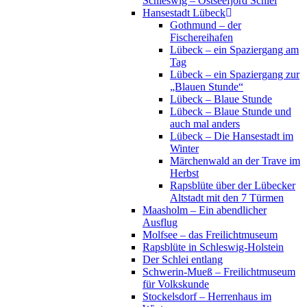
Schleswig – Ostseefjord Schlei
Hansestadt Lübeck
Gothmund – der
Fischereihafen
Lübeck – ein Spaziergang am
Tag
Lübeck – ein Spaziergang zur
„Blauen Stunde“
Lübeck – Blaue Stunde
Lübeck – Blaue Stunde und
auch mal anders
Lübeck – Die Hansestadt im
Winter
Märchenwald an der Trave im
Herbst
Rapsblüte über der Lübecker
Altstadt mit den 7 Türmen
Maasholm – Ein abendlicher
Ausflug
Molfsee – das Freilichtmuseum
Rapsblüte in Schleswig-Holstein
Der Schlei entlang
Schwerin-Mueß – Freilichtmuseum
für Volkskunde
Stockelsdorf – Herrenhaus im