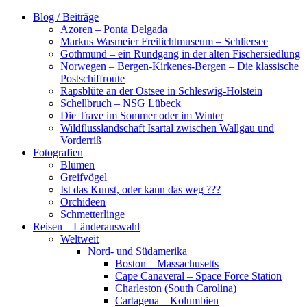
Zum
Blog / Beiträge
Inhalt
Azoren – Ponta Delgada
springen
Markus Wasmeier Freilichtmuseum – Schliersee
Gothmund – ein Rundgang in der alten Fischersiedlung
Norwegen – Bergen-Kirkenes-Bergen – Die klassische
Postschiffroute
Rapsblüte an der Ostsee in Schleswig-Holstein
Schellbruch – NSG Lübeck
Die Trave im Sommer oder im Winter
Wildflusslandschaft Isartal zwischen Wallgau und
Vorderriß
Fotografien
Blumen
Greifvögel
Ist das Kunst, oder kann das weg ???
Orchideen
Schmetterlinge
Reisen – Länderauswahl
Weltweit
Nord- und Südamerika
Boston – Massachusetts
Cape Canaveral – Space Force Station
Charleston (South Carolina)
Cartagena – Kolumbien