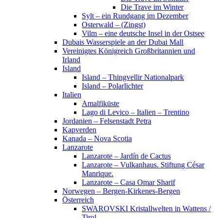
Die Trave im Winter
Sylt – ein Rundgang im Dezember
Osterwald – (Zingst)
Vilm – eine deutsche Insel in der Ostsee
Dubais Wasserspiele an der Dubai Mall
Vereinigtes Königreich Großbritannien und
Irland
Island
Island – Thingvellir Nationalpark
Island – Polarlichter
Italien
Amalfiküste
Lago di Levico – Italien – Trentino
Jordanien – Felsenstadt Petra
Kapverden
Kanada – Nova Scotia
Lanzarote
Lanzarote – Jardín de Cactus
Lanzarote – Vulkanhaus. Stiftung César
Manrique.
Lanzarote – Casa Omar Sharif
Norwegen – Bergen-Kirkenes-Bergen
Österreich
SWAROVSKI Kristallwelten in Wattens /
Tirol