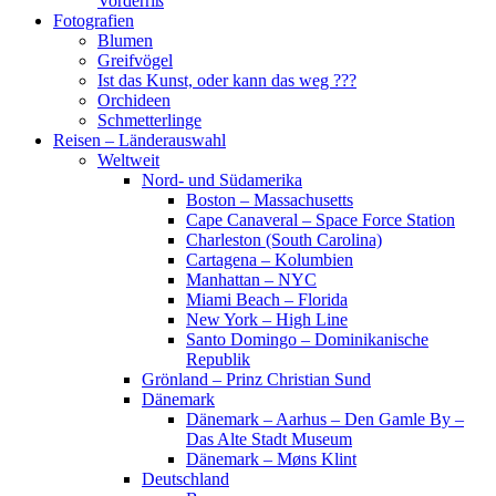
Vorderriß
Fotografien
Blumen
Greifvögel
Ist das Kunst, oder kann das weg ???
Orchideen
Schmetterlinge
Reisen – Länderauswahl
Weltweit
Nord- und Südamerika
Boston – Massachusetts
Cape Canaveral – Space Force Station
Charleston (South Carolina)
Cartagena – Kolumbien
Manhattan – NYC
Miami Beach – Florida
New York – High Line
Santo Domingo – Dominikanische
Republik
Grönland – Prinz Christian Sund
Dänemark
Dänemark – Aarhus – Den Gamle By –
Das Alte Stadt Museum
Dänemark – Møns Klint
Deutschland