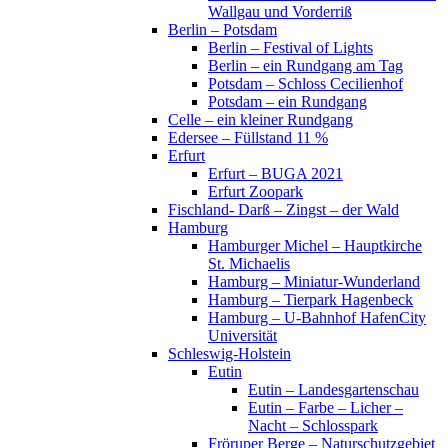
Wallgau und Vorderriß
Berlin – Potsdam
Berlin – Festival of Lights
Berlin – ein Rundgang am Tag
Potsdam – Schloss Cecilienhof
Potsdam – ein Rundgang
Celle – ein kleiner Rundgang
Edersee – Füllstand 11 %
Erfurt
Erfurt – BUGA 2021
Erfurt Zoopark
Fischland- Darß – Zingst – der Wald
Hamburg
Hamburger Michel – Hauptkirche
St. Michaelis
Hamburg – Miniatur-Wunderland
Hamburg – Tierpark Hagenbeck
Hamburg – U-Bahnhof HafenCity
Universität
Schleswig-Holstein
Eutin
Eutin – Landesgartenschau
Eutin – Farbe – Licher –
Nacht – Schlosspark
Fröruper Berge – Naturschutzgebiet