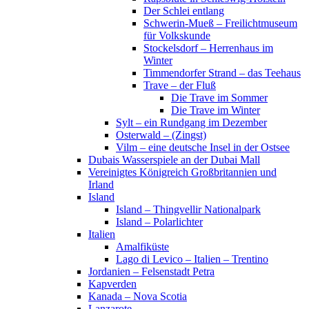
Der Schlei entlang
Schwerin-Mueß – Freilichtmuseum
für Volkskunde
Stockelsdorf – Herrenhaus im
Winter
Timmendorfer Strand – das Teehaus
Trave – der Fluß
Die Trave im Sommer
Die Trave im Winter
Sylt – ein Rundgang im Dezember
Osterwald – (Zingst)
Vilm – eine deutsche Insel in der Ostsee
Dubais Wasserspiele an der Dubai Mall
Vereinigtes Königreich Großbritannien und
Irland
Island
Island – Thingvellir Nationalpark
Island – Polarlichter
Italien
Amalfiküste
Lago di Levico – Italien – Trentino
Jordanien – Felsenstadt Petra
Kapverden
Kanada – Nova Scotia
Lanzarote