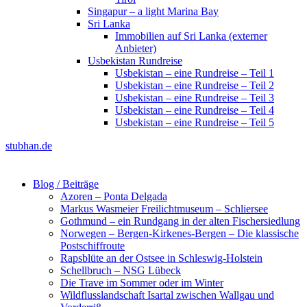
Singapur – a light Marina Bay
Sri Lanka
Immobilien auf Sri Lanka (externer
Anbieter)
Usbekistan Rundreise
Usbekistan – eine Rundreise – Teil 1
Usbekistan – eine Rundreise – Teil 2
Usbekistan – eine Rundreise – Teil 3
Usbekistan – eine Rundreise – Teil 4
Usbekistan – eine Rundreise – Teil 5
stubhan.de
Blog / Beiträge
Azoren – Ponta Delgada
Markus Wasmeier Freilichtmuseum – Schliersee
Gothmund – ein Rundgang in der alten Fischersiedlung
Norwegen – Bergen-Kirkenes-Bergen – Die klassische
Postschiffroute
Rapsblüte an der Ostsee in Schleswig-Holstein
Schellbruch – NSG Lübeck
Die Trave im Sommer oder im Winter
Wildflusslandschaft Isartal zwischen Wallgau und