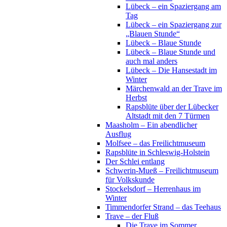
Lübeck – ein Spaziergang am
Tag
Lübeck – ein Spaziergang zur
„Blauen Stunde“
Lübeck – Blaue Stunde
Lübeck – Blaue Stunde und
auch mal anders
Lübeck – Die Hansestadt im
Winter
Märchenwald an der Trave im
Herbst
Rapsblüte über der Lübecker
Altstadt mit den 7 Türmen
Maasholm – Ein abendlicher
Ausflug
Molfsee – das Freilichtmuseum
Rapsblüte in Schleswig-Holstein
Der Schlei entlang
Schwerin-Mueß – Freilichtmuseum
für Volkskunde
Stockelsdorf – Herrenhaus im
Winter
Timmendorfer Strand – das Teehaus
Trave – der Fluß
Die Trave im Sommer