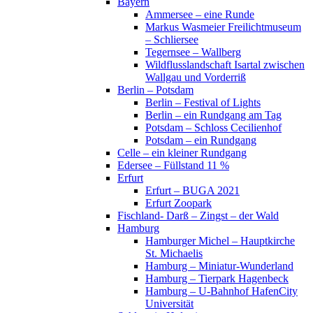
Bayern
Ammersee – eine Runde
Markus Wasmeier Freilichtmuseum
– Schliersee
Tegernsee – Wallberg
Wildflusslandschaft Isartal zwischen
Wallgau und Vorderriß
Berlin – Potsdam
Berlin – Festival of Lights
Berlin – ein Rundgang am Tag
Potsdam – Schloss Cecilienhof
Potsdam – ein Rundgang
Celle – ein kleiner Rundgang
Edersee – Füllstand 11 %
Erfurt
Erfurt – BUGA 2021
Erfurt Zoopark
Fischland- Darß – Zingst – der Wald
Hamburg
Hamburger Michel – Hauptkirche
St. Michaelis
Hamburg – Miniatur-Wunderland
Hamburg – Tierpark Hagenbeck
Hamburg – U-Bahnhof HafenCity
Universität