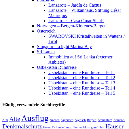
Lanzarote – Jardín de Cactus
Lanzarote – Vulkanhaus. Stiftung César
Manrique.
Lanzarote – Casa Omar Sharif
Norwegen – Bergen-Kirkenes-Bergen
Österreich
SWAROVSKI Kristallwelten in Wattens /
Tirol
Singapur – a light Marina Bay
Sri Lanka
Immobilien auf Sri Lanka (externer
Anbieter)
Usbekistan Rundreise
Usbekistan – eine Rundreise – Teil 1
Usbekistan – eine Rundreise – Teil 2
Usbekistan – eine Rundreise – Teil 3
Usbekistan – eine Rundreise – Teil 4
Usbekistan – eine Rundreise – Teil 5
Häufig verwendete Suchbegriffe
Ausflug
Alte
Alm
Azoren
bayerisch
bayrisch
Bergen
Brauchtum
Brauerei
Denkmalschutz
Häuser
Essen
Fichersiedlung
Fischer
Fluss
gemütlich