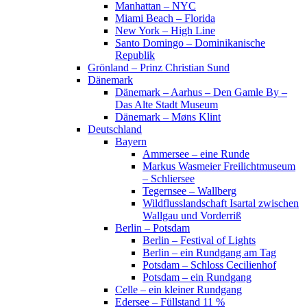
Manhattan – NYC
Miami Beach – Florida
New York – High Line
Santo Domingo – Dominikanische
Republik
Grönland – Prinz Christian Sund
Dänemark
Dänemark – Aarhus – Den Gamle By –
Das Alte Stadt Museum
Dänemark – Møns Klint
Deutschland
Bayern
Ammersee – eine Runde
Markus Wasmeier Freilichtmuseum
– Schliersee
Tegernsee – Wallberg
Wildflusslandschaft Isartal zwischen
Wallgau und Vorderriß
Berlin – Potsdam
Berlin – Festival of Lights
Berlin – ein Rundgang am Tag
Potsdam – Schloss Cecilienhof
Potsdam – ein Rundgang
Celle – ein kleiner Rundgang
Edersee – Füllstand 11 %