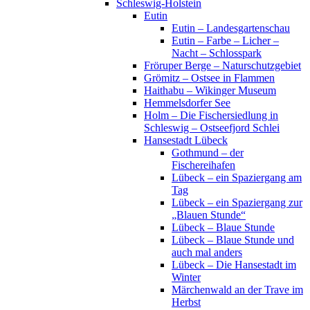
Schleswig-Holstein
Eutin
Eutin – Landesgartenschau
Eutin – Farbe – Licher –
Nacht – Schlosspark
Fröruper Berge – Naturschutzgebiet
Grömitz – Ostsee in Flammen
Haithabu – Wikinger Museum
Hemmelsdorfer See
Holm – Die Fischersiedlung in
Schleswig – Ostseefjord Schlei
Hansestadt Lübeck
Gothmund – der
Fischereihafen
Lübeck – ein Spaziergang am
Tag
Lübeck – ein Spaziergang zur
„Blauen Stunde“
Lübeck – Blaue Stunde
Lübeck – Blaue Stunde und
auch mal anders
Lübeck – Die Hansestadt im
Winter
Märchenwald an der Trave im
Herbst