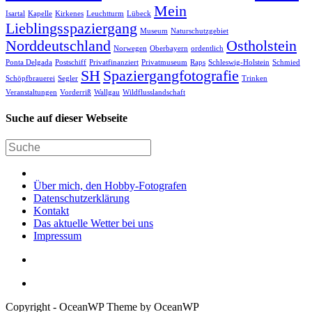
Mein
Isartal
Kapelle
Kirkenes
Leuchtturm
Lübeck
Lieblingsspaziergang
Museum
Naturschutzgebiet
Norddeutschland
Ostholstein
Norwegen
Oberbayern
ordentlich
Ponta Delgada
Postschiff
Privatfinanziert
Privatmuseum
Raps
Schleswig-Holstein
Schmied
SH
Spaziergangfotografie
Schöpfbrauerei
Segler
Trinken
Veranstaltungen
Vorderriß
Wallgau
Wildflusslandschaft
Suche auf dieser Webseite
Über mich, den Hobby-Fotografen
Datenschutzerklärung
Kontakt
Das aktuelle Wetter bei uns
Impressum
Copyright - OceanWP Theme by OceanWP