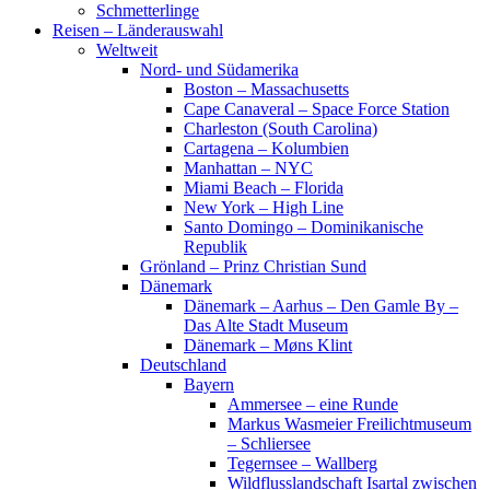
Schmetterlinge
Reisen – Länderauswahl
Weltweit
Nord- und Südamerika
Boston – Massachusetts
Cape Canaveral – Space Force Station
Charleston (South Carolina)
Cartagena – Kolumbien
Manhattan – NYC
Miami Beach – Florida
New York – High Line
Santo Domingo – Dominikanische
Republik
Grönland – Prinz Christian Sund
Dänemark
Dänemark – Aarhus – Den Gamle By –
Das Alte Stadt Museum
Dänemark – Møns Klint
Deutschland
Bayern
Ammersee – eine Runde
Markus Wasmeier Freilichtmuseum
– Schliersee
Tegernsee – Wallberg
Wildflusslandschaft Isartal zwischen