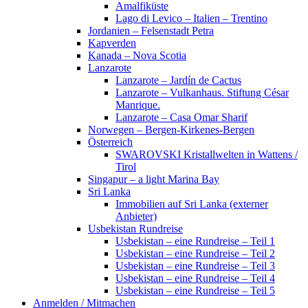
Amalfiküste
Lago di Levico – Italien – Trentino
Jordanien – Felsenstadt Petra
Kapverden
Kanada – Nova Scotia
Lanzarote
Lanzarote – Jardín de Cactus
Lanzarote – Vulkanhaus. Stiftung César
Manrique.
Lanzarote – Casa Omar Sharif
Norwegen – Bergen-Kirkenes-Bergen
Österreich
SWAROVSKI Kristallwelten in Wattens /
Tirol
Singapur – a light Marina Bay
Sri Lanka
Immobilien auf Sri Lanka (externer
Anbieter)
Usbekistan Rundreise
Usbekistan – eine Rundreise – Teil 1
Usbekistan – eine Rundreise – Teil 2
Usbekistan – eine Rundreise – Teil 3
Usbekistan – eine Rundreise – Teil 4
Usbekistan – eine Rundreise – Teil 5
Anmelden / Mitmachen