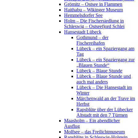
Grömitz – Ostsee in Flammen
Haithabu – Wikinger Museum
Hemmelsdorfer See
Holm – Die Fischersiedlung in
Schleswig – Ostseefjord Schlei
Hansestadt Lübeck
Gothmund – der
Fischereihafen
Lübeck – ein Spaziergang am
Tag
Lübeck – ein Spaziergang zur
„Blauen Stunde“
Lübeck – Blaue Stunde
Lübeck – Blaue Stunde und
auch mal anders
Lübeck – Die Hansestadt im
Winter
Märchenwald an der Trave im
Herbst
Rapsblüte über der Lübecker
Altstadt mit den 7 Türmen
Maasholm – Ein abendlicher
Ausflug
Molfsee – das Freilichtmuseum
Rapsblüte in Schleswig-Holstein