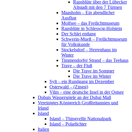
Rapsblüte über der Lübecker
Altstadt mit den 7 Türmen
Maasholm – Ein abendlicher
Ausflug
Molfsee – das Freilichtmuseum
Rapsblüte in Schleswig-Holstein
Der Schlei entlang
Schwerin-Mueß – Freilichtmuseum
für Volkskunde
Stockelsdorf – Herrenhaus im
Winter
Timmendorfer Strand – das Teehaus
Trave – der Fluß
Die Trave im Sommer
Die Trave im Winter
Sylt – ein Rundgang im Dezember
Osterwald – (Zingst)
Vilm – eine deutsche Insel in der Ostsee
Dubais Wasserspiele an der Dubai Mall
Vereinigtes Königreich Großbritannien und
Irland
Island
Island – Thingvellir Nationalpark
Island – Polarlichter
Italien