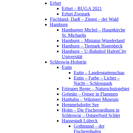
Erfurt
Erfurt – BUGA 2021
Erfurt Zoopark
Fischland- Darß – Zingst – der Wald
Hamburg
Hamburger Michel – Hauptkirche
St. Michaelis
Hamburg – Miniatur-Wunderland
Hamburg – Tierpark Hagenbeck
Hamburg – U-Bahnhof HafenCity
Universität
Schleswig-Holstein
Eutin
Eutin – Landesgartenschau
Eutin – Farbe – Licher –
Nacht – Schlosspark
Fröruper Berge – Naturschutzgebiet
Grömitz – Ostsee in Flammen
Haithabu – Wikinger Museum
Hemmelsdorfer See
Holm – Die Fischersiedlung in
Schleswig – Ostseefjord Schlei
Hansestadt Lübeck
Gothmund – der
Fischereihafen