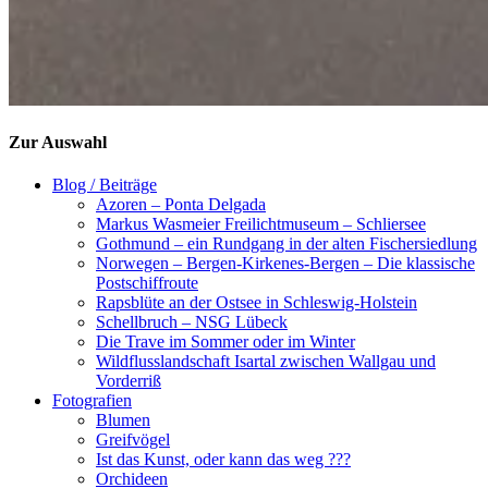
Zur Auswahl
Blog / Beiträge
Azoren – Ponta Delgada
Markus Wasmeier Freilichtmuseum – Schliersee
Gothmund – ein Rundgang in der alten Fischersiedlung
Norwegen – Bergen-Kirkenes-Bergen – Die klassische
Postschiffroute
Rapsblüte an der Ostsee in Schleswig-Holstein
Schellbruch – NSG Lübeck
Die Trave im Sommer oder im Winter
Wildflusslandschaft Isartal zwischen Wallgau und
Vorderriß
Fotografien
Blumen
Greifvögel
Ist das Kunst, oder kann das weg ???
Orchideen