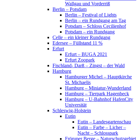
Wallgau und Vorderriß
Berlin – Potsdam
Berlin – Festival of Lights
Berlin – ein Rundgang am Tag
Potsdam – Schloss Cecilienhof
Potsdam – ein Rundgang
Celle – ein kleiner Rundgang
Edersee – Füllstand 11 %
Erfurt
Erfurt – BUGA 2021
Erfurt Zoopark
Fischland- Darß – Zingst – der Wald
Hamburg
Hamburger Michel – Hauptkirche
St. Michaelis
Hamburg – Miniatur-Wunderland
Hamburg – Tierpark Hagenbeck
Hamburg – U-Bahnhof HafenCity
Universität
Schleswig-Holstein
Eutin
Eutin – Landesgartenschau
Eutin – Farbe – Licher –
Nacht – Schlosspark
Fröruper Berge – Naturschutzgebiet