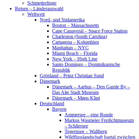
Schmetterlinge
Reisen – Länderauswahl
Weltweit
Nord- und Südamerika
Boston – Massachusetts
Cape Canaveral – Space Force Station
Charleston (South Carolina)
Cartagena – Kolumbien
Manhattan – NYC
Miami Beach – Florida
New York – High Line
Santo Domingo – Dominikanische
Republik
Grönland – Prinz Christian Sund
Dänemark
Dänemark – Aarhus – Den Gamle By –
Das Alte Stadt Museum
Dänemark – Møns Klint
Deutschland
Bayern
Ammersee – eine Runde
Markus Wasmeier Freilichtmuseum
– Schliersee
Tegernsee – Wallberg
Wildflusslandschaft Isartal zwischen