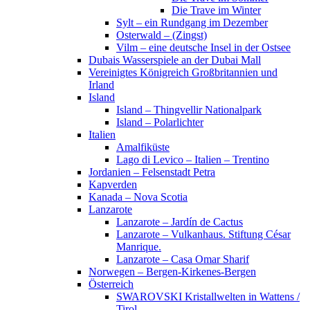
Die Trave im Winter
Sylt – ein Rundgang im Dezember
Osterwald – (Zingst)
Vilm – eine deutsche Insel in der Ostsee
Dubais Wasserspiele an der Dubai Mall
Vereinigtes Königreich Großbritannien und
Irland
Island
Island – Thingvellir Nationalpark
Island – Polarlichter
Italien
Amalfiküste
Lago di Levico – Italien – Trentino
Jordanien – Felsenstadt Petra
Kapverden
Kanada – Nova Scotia
Lanzarote
Lanzarote – Jardín de Cactus
Lanzarote – Vulkanhaus. Stiftung César
Manrique.
Lanzarote – Casa Omar Sharif
Norwegen – Bergen-Kirkenes-Bergen
Österreich
SWAROVSKI Kristallwelten in Wattens /
Tirol