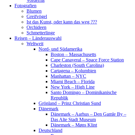
Vorderriß
Fotografien
Blumen
Greifvögel
Ist das Kunst, oder kann das weg ???
Orchideen
Schmetterlinge
Reisen – Länderauswahl
Weltweit
Nord- und Südamerika
Boston – Massachusetts
Cape Canaveral – Space Force Station
Charleston (South Carolina)
Cartagena – Kolumbien
Manhattan – NYC
Miami Beach – Florida
New York – High Line
Santo Domingo – Dominikanische
Republik
Grönland – Prinz Christian Sund
Dänemark
Dänemark – Aarhus – Den Gamle By –
Das Alte Stadt Museum
Dänemark – Møns Klint
Deutschland