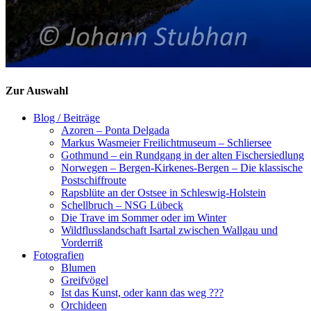
Zur Auswahl
Blog / Beiträge
Azoren – Ponta Delgada
Markus Wasmeier Freilichtmuseum – Schliersee
Gothmund – ein Rundgang in der alten Fischersiedlung
Norwegen – Bergen-Kirkenes-Bergen – Die klassische
Postschiffroute
Rapsblüte an der Ostsee in Schleswig-Holstein
Schellbruch – NSG Lübeck
Die Trave im Sommer oder im Winter
Wildflusslandschaft Isartal zwischen Wallgau und
Vorderriß
Fotografien
Blumen
Greifvögel
Ist das Kunst, oder kann das weg ???
Orchideen