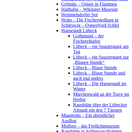
Grömitz – Ostsee in Flammen
Haithabu – Wikinger Museum
Hemmelsdorfer See
Holm – Die Fischersiedlung in
Schleswig – Ostseefjord Schlei
Hansestadt Lübeck
Gothmund – der
Fischereihafen
Lübeck – ein Spaziergang am
Tag
Lübeck – ein Spaziergang zur
„Blauen Stunde“
Lübeck – Blaue Stunde
Lübeck – Blaue Stunde und
auch mal anders
Lübeck – Die Hansestadt im
Winter
Märchenwald an der Trave im
Herbst
Rapsblüte über der Lübecker
Altstadt mit den 7 Türmen
Maasholm – Ein abendlicher
Ausflug
Molfsee – das Freilichtmuseum
Rapsblüte in Schleswig-Holstein