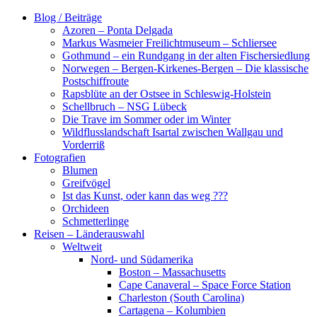
Zum
Blog / Beiträge
Inhalt
Azoren – Ponta Delgada
springen
Markus Wasmeier Freilichtmuseum – Schliersee
Gothmund – ein Rundgang in der alten Fischersiedlung
Norwegen – Bergen-Kirkenes-Bergen – Die klassische
Postschiffroute
Rapsblüte an der Ostsee in Schleswig-Holstein
Schellbruch – NSG Lübeck
Die Trave im Sommer oder im Winter
Wildflusslandschaft Isartal zwischen Wallgau und
Vorderriß
Fotografien
Blumen
Greifvögel
Ist das Kunst, oder kann das weg ???
Orchideen
Schmetterlinge
Reisen – Länderauswahl
Weltweit
Nord- und Südamerika
Boston – Massachusetts
Cape Canaveral – Space Force Station
Charleston (South Carolina)
Cartagena – Kolumbien