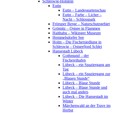
Schleswig-Holstein
Eutin
Eutin – Landesgartenschau
Eutin – Farbe – Licher –
Nacht – Schlosspark
Fröruper Berge – Naturschutzgebiet
Grömitz – Ostsee in Flammen
Haithabu – Wikinger Museum
Hemmelsdorfer See
Holm – Die Fischersiedlung in
Schleswig – Ostseefjord Schlei
Hansestadt Lübeck
Gothmund – der
Fischereihafen
Lübeck – ein Spaziergang am
Tag
Lübeck – ein Spaziergang zur
„Blauen Stunde“
Lübeck – Blaue Stunde
Lübeck – Blaue Stunde und
auch mal anders
Lübeck – Die Hansestadt im
Winter
Märchenwald an der Trave im
Herbst