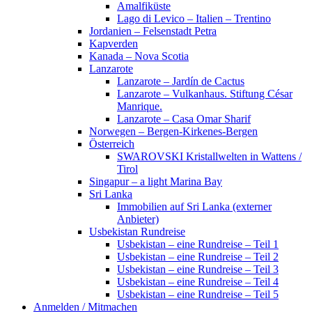
Amalfiküste
Lago di Levico – Italien – Trentino
Jordanien – Felsenstadt Petra
Kapverden
Kanada – Nova Scotia
Lanzarote
Lanzarote – Jardín de Cactus
Lanzarote – Vulkanhaus. Stiftung César
Manrique.
Lanzarote – Casa Omar Sharif
Norwegen – Bergen-Kirkenes-Bergen
Österreich
SWAROVSKI Kristallwelten in Wattens /
Tirol
Singapur – a light Marina Bay
Sri Lanka
Immobilien auf Sri Lanka (externer
Anbieter)
Usbekistan Rundreise
Usbekistan – eine Rundreise – Teil 1
Usbekistan – eine Rundreise – Teil 2
Usbekistan – eine Rundreise – Teil 3
Usbekistan – eine Rundreise – Teil 4
Usbekistan – eine Rundreise – Teil 5
Anmelden / Mitmachen