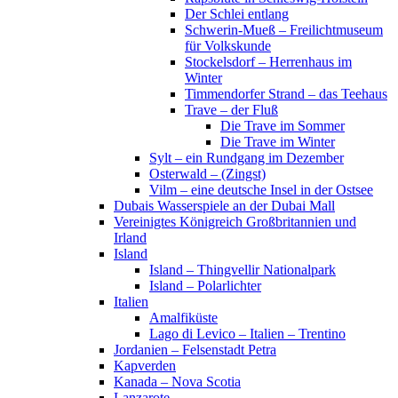
Der Schlei entlang
Schwerin-Mueß – Freilichtmuseum
für Volkskunde
Stockelsdorf – Herrenhaus im
Winter
Timmendorfer Strand – das Teehaus
Trave – der Fluß
Die Trave im Sommer
Die Trave im Winter
Sylt – ein Rundgang im Dezember
Osterwald – (Zingst)
Vilm – eine deutsche Insel in der Ostsee
Dubais Wasserspiele an der Dubai Mall
Vereinigtes Königreich Großbritannien und
Irland
Island
Island – Thingvellir Nationalpark
Island – Polarlichter
Italien
Amalfiküste
Lago di Levico – Italien – Trentino
Jordanien – Felsenstadt Petra
Kapverden
Kanada – Nova Scotia
Lanzarote