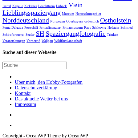
Mein
Isartal
Kapelle
Kirkenes
Leuchtturm
Lübeck
Lieblingsspaziergang
Museum
Naturschutzgebiet
Norddeutschland
Ostholstein
Norwegen
Oberbayern
ordentlich
Ponta Delgada
Postschiff
Privatfinanziert
Privatmuseum
Raps
Schleswig-Holstein
Schmied
SH
Spaziergangfotografie
Schöpfbrauerei
Segler
Trinken
Veranstaltungen
Vorderriß
Wallgau
Wildflusslandschaft
Suche auf dieser Webseite
Über mich, den Hobby-Fotografen
Datenschutzerklärung
Kontakt
Das aktuelle Wetter bei uns
Impressum
Copyright - OceanWP Theme by OceanWP