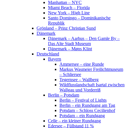
Manhattan – NYC
Miami Beach – Florida
New York – High Line
Santo Domingo – Dominikanische
Republik
Grönland – Prinz Christian Sund
Dänemark
Dänemark – Aarhus – Den Gamle By –
Das Alte Stadt Museum
Dänemark – Møns Klint
Deutschland
Bayern
Ammersee – eine Runde
Markus Wasmeier Freilichtmuseum
– Schliersee
Tegernsee – Wallberg
Wildflusslandschaft Isartal zwischen
Wallgau und Vorderriß
Berlin – Potsdam
Berlin – Festival of Lights
Berlin – ein Rundgang am Tag
Potsdam – Schloss Cecilienhof
Potsdam – ein Rundgang
Celle – ein kleiner Rundgang
Edersee – Füllstand 11 %