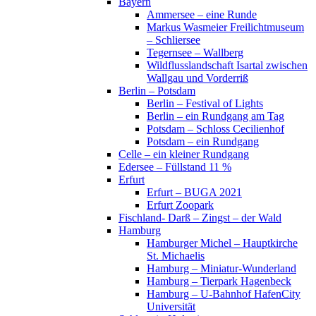
Bayern
Ammersee – eine Runde
Markus Wasmeier Freilichtmuseum
– Schliersee
Tegernsee – Wallberg
Wildflusslandschaft Isartal zwischen
Wallgau und Vorderriß
Berlin – Potsdam
Berlin – Festival of Lights
Berlin – ein Rundgang am Tag
Potsdam – Schloss Cecilienhof
Potsdam – ein Rundgang
Celle – ein kleiner Rundgang
Edersee – Füllstand 11 %
Erfurt
Erfurt – BUGA 2021
Erfurt Zoopark
Fischland- Darß – Zingst – der Wald
Hamburg
Hamburger Michel – Hauptkirche
St. Michaelis
Hamburg – Miniatur-Wunderland
Hamburg – Tierpark Hagenbeck
Hamburg – U-Bahnhof HafenCity
Universität