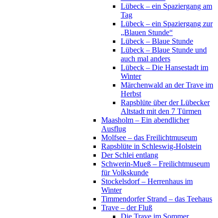
Lübeck – ein Spaziergang am
Tag
Lübeck – ein Spaziergang zur
„Blauen Stunde“
Lübeck – Blaue Stunde
Lübeck – Blaue Stunde und
auch mal anders
Lübeck – Die Hansestadt im
Winter
Märchenwald an der Trave im
Herbst
Rapsblüte über der Lübecker
Altstadt mit den 7 Türmen
Maasholm – Ein abendlicher
Ausflug
Molfsee – das Freilichtmuseum
Rapsblüte in Schleswig-Holstein
Der Schlei entlang
Schwerin-Mueß – Freilichtmuseum
für Volkskunde
Stockelsdorf – Herrenhaus im
Winter
Timmendorfer Strand – das Teehaus
Trave – der Fluß
Die Trave im Sommer