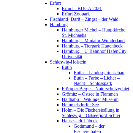
Erfurt
Erfurt – BUGA 2021
Erfurt Zoopark
Fischland- Darß – Zingst – der Wald
Hamburg
Hamburger Michel – Hauptkirche
St. Michaelis
Hamburg – Miniatur-Wunderland
Hamburg – Tierpark Hagenbeck
Hamburg – U-Bahnhof HafenCity
Universität
Schleswig-Holstein
Eutin
Eutin – Landesgartenschau
Eutin – Farbe – Licher –
Nacht – Schlosspark
Fröruper Berge – Naturschutzgebiet
Grömitz – Ostsee in Flammen
Haithabu – Wikinger Museum
Hemmelsdorfer See
Holm – Die Fischersiedlung in
Schleswig – Ostseefjord Schlei
Hansestadt Lübeck
Gothmund – der
Fischereihafen