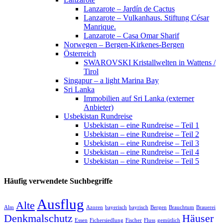
Lanzarote – Jardín de Cactus
Lanzarote – Vulkanhaus. Stiftung César
Manrique.
Lanzarote – Casa Omar Sharif
Norwegen – Bergen-Kirkenes-Bergen
Österreich
SWAROVSKI Kristallwelten in Wattens /
Tirol
Singapur – a light Marina Bay
Sri Lanka
Immobilien auf Sri Lanka (externer
Anbieter)
Usbekistan Rundreise
Usbekistan – eine Rundreise – Teil 1
Usbekistan – eine Rundreise – Teil 2
Usbekistan – eine Rundreise – Teil 3
Usbekistan – eine Rundreise – Teil 4
Usbekistan – eine Rundreise – Teil 5
Häufig verwendete Suchbegriffe
Ausflug
Alte
Alm
Azoren
bayerisch
bayrisch
Bergen
Brauchtum
Brauerei
Denkmalschutz
Häuser
Essen
Fichersiedlung
Fischer
Fluss
gemütlich