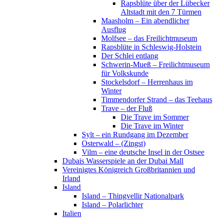
Rapsblüte über der Lübecker
Altstadt mit den 7 Türmen
Maasholm – Ein abendlicher
Ausflug
Molfsee – das Freilichtmuseum
Rapsblüte in Schleswig-Holstein
Der Schlei entlang
Schwerin-Mueß – Freilichtmuseum
für Volkskunde
Stockelsdorf – Herrenhaus im
Winter
Timmendorfer Strand – das Teehaus
Trave – der Fluß
Die Trave im Sommer
Die Trave im Winter
Sylt – ein Rundgang im Dezember
Osterwald – (Zingst)
Vilm – eine deutsche Insel in der Ostsee
Dubais Wasserspiele an der Dubai Mall
Vereinigtes Königreich Großbritannien und
Irland
Island
Island – Thingvellir Nationalpark
Island – Polarlichter
Italien