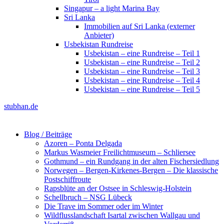
Singapur – a light Marina Bay
Sri Lanka
Immobilien auf Sri Lanka (externer
Anbieter)
Usbekistan Rundreise
Usbekistan – eine Rundreise – Teil 1
Usbekistan – eine Rundreise – Teil 2
Usbekistan – eine Rundreise – Teil 3
Usbekistan – eine Rundreise – Teil 4
Usbekistan – eine Rundreise – Teil 5
stubhan.de
Blog / Beiträge
Azoren – Ponta Delgada
Markus Wasmeier Freilichtmuseum – Schliersee
Gothmund – ein Rundgang in der alten Fischersiedlung
Norwegen – Bergen-Kirkenes-Bergen – Die klassische
Postschiffroute
Rapsblüte an der Ostsee in Schleswig-Holstein
Schellbruch – NSG Lübeck
Die Trave im Sommer oder im Winter
Wildflusslandschaft Isartal zwischen Wallgau und