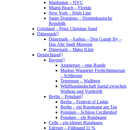
Manhattan – NYC
Miami Beach – Florida
New York – High Line
Santo Domingo – Dominikanische
Republik
Grönland – Prinz Christian Sund
Dänemark
Dänemark – Aarhus – Den Gamle By –
Das Alte Stadt Museum
Dänemark – Møns Klint
Deutschland
Bayern
Ammersee – eine Runde
Markus Wasmeier Freilichtmuseum
– Schliersee
Tegernsee – Wallberg
Wildflusslandschaft Isartal zwischen
Wallgau und Vorderriß
Berlin – Potsdam
Berlin – Festival of Lights
Berlin – ein Rundgang am Tag
Potsdam – Schloss Cecilienhof
Potsdam – ein Rundgang
Celle – ein kleiner Rundgang
Edersee – Füllstand 11 %