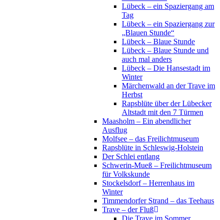
Lübeck – ein Spaziergang am
Tag
Lübeck – ein Spaziergang zur
„Blauen Stunde“
Lübeck – Blaue Stunde
Lübeck – Blaue Stunde und
auch mal anders
Lübeck – Die Hansestadt im
Winter
Märchenwald an der Trave im
Herbst
Rapsblüte über der Lübecker
Altstadt mit den 7 Türmen
Maasholm – Ein abendlicher
Ausflug
Molfsee – das Freilichtmuseum
Rapsblüte in Schleswig-Holstein
Der Schlei entlang
Schwerin-Mueß – Freilichtmuseum
für Volkskunde
Stockelsdorf – Herrenhaus im
Winter
Timmendorfer Strand – das Teehaus
Trave – der Fluß
Die Trave im Sommer