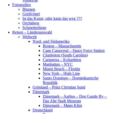
Vorderriß
Fotografien
Blumen
Greifvögel
Ist das Kunst, oder kann das weg ???
Orchideen
Schmetterlinge
Reisen – Länderauswahl
Weltweit
Nord- und Südamerika
Boston – Massachusetts
Cape Canaveral – Space Force Station
Charleston (South Carolina)
Cartagena – Kolumbien
Manhattan – NYC
Miami Beach – Florida
New York – High Line
Santo Domingo – Dominikanische
Republik
Grönland – Prinz Christian Sund
Dänemark
Dänemark – Aarhus – Den Gamle By –
Das Alte Stadt Museum
Dänemark – Møns Klint
Deutschland