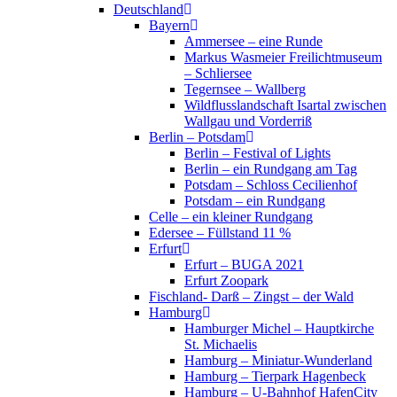
Deutschland
Bayern
Ammersee – eine Runde
Markus Wasmeier Freilichtmuseum
– Schliersee
Tegernsee – Wallberg
Wildflusslandschaft Isartal zwischen
Wallgau und Vorderriß
Berlin – Potsdam
Berlin – Festival of Lights
Berlin – ein Rundgang am Tag
Potsdam – Schloss Cecilienhof
Potsdam – ein Rundgang
Celle – ein kleiner Rundgang
Edersee – Füllstand 11 %
Erfurt
Erfurt – BUGA 2021
Erfurt Zoopark
Fischland- Darß – Zingst – der Wald
Hamburg
Hamburger Michel – Hauptkirche
St. Michaelis
Hamburg – Miniatur-Wunderland
Hamburg – Tierpark Hagenbeck
Hamburg – U-Bahnhof HafenCity