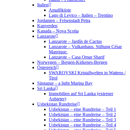
Italien
Amalfiküste
Lago di Levico – Italien – Trentino
Jordanien – Felsenstadt Petra
Kapverden
Kanada – Nova Scotia
Lanzarote
Lanzarote – Jardín de Cactus
Lanzarote – Vulkanhaus. Stiftung César
Manrique.
Lanzarote – Casa Omar Sharif
Norwegen – Bergen-Kirkenes-Bergen
Österreich
SWAROVSKI Kristallwelten in Wattens /
Tirol
Singapur – a light Marina Bay
Sri Lanka
Immobilien auf Sri Lanka (externer
Anbieter)
Usbekistan Rundreise
Usbekistan – eine Rundreise – Teil 1
Usbekistan – eine Rundreise – Teil 2
Usbekistan – eine Rundreise – Teil 3
Usbekistan – eine Rundreise – Teil 4