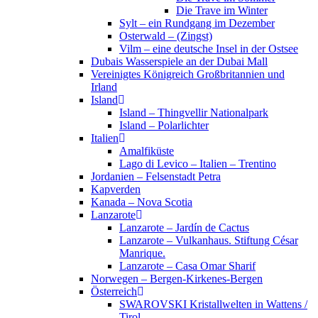
Die Trave im Winter
Sylt – ein Rundgang im Dezember
Osterwald – (Zingst)
Vilm – eine deutsche Insel in der Ostsee
Dubais Wasserspiele an der Dubai Mall
Vereinigtes Königreich Großbritannien und
Irland
Island
Island – Thingvellir Nationalpark
Island – Polarlichter
Italien
Amalfiküste
Lago di Levico – Italien – Trentino
Jordanien – Felsenstadt Petra
Kapverden
Kanada – Nova Scotia
Lanzarote
Lanzarote – Jardín de Cactus
Lanzarote – Vulkanhaus. Stiftung César
Manrique.
Lanzarote – Casa Omar Sharif
Norwegen – Bergen-Kirkenes-Bergen
Österreich
SWAROVSKI Kristallwelten in Wattens /
Tirol