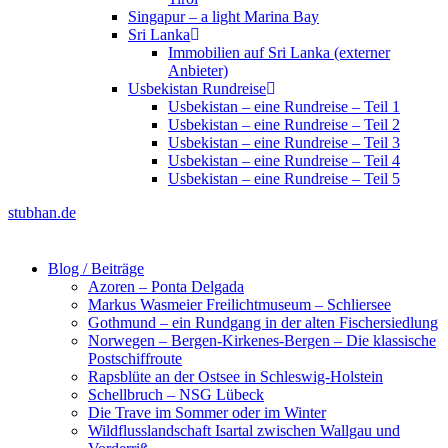
Singapur – a light Marina Bay
Sri Lanka
Immobilien auf Sri Lanka (externer
Anbieter)
Usbekistan Rundreise
Usbekistan – eine Rundreise – Teil 1
Usbekistan – eine Rundreise – Teil 2
Usbekistan – eine Rundreise – Teil 3
Usbekistan – eine Rundreise – Teil 4
Usbekistan – eine Rundreise – Teil 5
stubhan.de
Blog / Beiträge
Azoren – Ponta Delgada
Markus Wasmeier Freilichtmuseum – Schliersee
Gothmund – ein Rundgang in der alten Fischersiedlung
Norwegen – Bergen-Kirkenes-Bergen – Die klassische
Postschiffroute
Rapsblüte an der Ostsee in Schleswig-Holstein
Schellbruch – NSG Lübeck
Die Trave im Sommer oder im Winter
Wildflusslandschaft Isartal zwischen Wallgau und