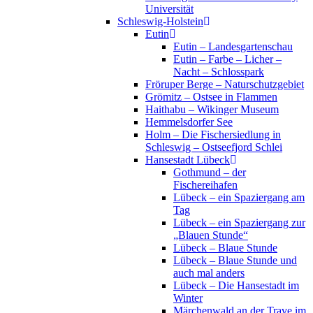
Universität
Schleswig-Holstein
Eutin
Eutin – Landesgartenschau
Eutin – Farbe – Licher –
Nacht – Schlosspark
Fröruper Berge – Naturschutzgebiet
Grömitz – Ostsee in Flammen
Haithabu – Wikinger Museum
Hemmelsdorfer See
Holm – Die Fischersiedlung in
Schleswig – Ostseefjord Schlei
Hansestadt Lübeck
Gothmund – der
Fischereihafen
Lübeck – ein Spaziergang am
Tag
Lübeck – ein Spaziergang zur
„Blauen Stunde“
Lübeck – Blaue Stunde
Lübeck – Blaue Stunde und
auch mal anders
Lübeck – Die Hansestadt im
Winter
Märchenwald an der Trave im