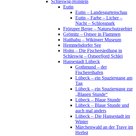
Schleswig-Holstein
Eutin
Eutin – Landesgartenschau
Eutin – Farbe – Licher –
Nacht – Schlosspark
Fröruper Berge – Naturschutzgebiet
Grömitz – Ostsee in Flammen
Haithabu – Wikinger Museum
Hemmelsdorfer See
Holm – Die Fischersiedlung in
Schleswig – Ostseefjord Schlei
Hansestadt Lübeck
Gothmund – der
Fischereihafen
Lübeck – ein Spaziergang am
Tag
Lübeck – ein Spaziergang zur
„Blauen Stunde“
Lübeck – Blaue Stunde
Lübeck – Blaue Stunde und
auch mal anders
Lübeck – Die Hansestadt im
Winter
Märchenwald an der Trave im
Herbst