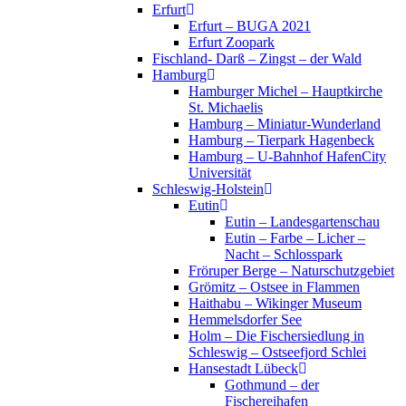
Erfurt
Erfurt – BUGA 2021
Erfurt Zoopark
Fischland- Darß – Zingst – der Wald
Hamburg
Hamburger Michel – Hauptkirche
St. Michaelis
Hamburg – Miniatur-Wunderland
Hamburg – Tierpark Hagenbeck
Hamburg – U-Bahnhof HafenCity
Universität
Schleswig-Holstein
Eutin
Eutin – Landesgartenschau
Eutin – Farbe – Licher –
Nacht – Schlosspark
Fröruper Berge – Naturschutzgebiet
Grömitz – Ostsee in Flammen
Haithabu – Wikinger Museum
Hemmelsdorfer See
Holm – Die Fischersiedlung in
Schleswig – Ostseefjord Schlei
Hansestadt Lübeck
Gothmund – der
Fischereihafen