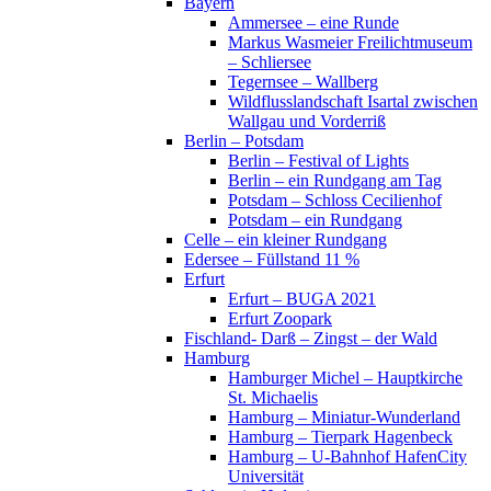
Bayern
Ammersee – eine Runde
Markus Wasmeier Freilichtmuseum
– Schliersee
Tegernsee – Wallberg
Wildflusslandschaft Isartal zwischen
Wallgau und Vorderriß
Berlin – Potsdam
Berlin – Festival of Lights
Berlin – ein Rundgang am Tag
Potsdam – Schloss Cecilienhof
Potsdam – ein Rundgang
Celle – ein kleiner Rundgang
Edersee – Füllstand 11 %
Erfurt
Erfurt – BUGA 2021
Erfurt Zoopark
Fischland- Darß – Zingst – der Wald
Hamburg
Hamburger Michel – Hauptkirche
St. Michaelis
Hamburg – Miniatur-Wunderland
Hamburg – Tierpark Hagenbeck
Hamburg – U-Bahnhof HafenCity
Universität