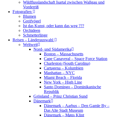
Wildflusslandschaft Isartal zwischen Wallgau und
Vorderriß
Fotografien
Blumen
Greifvögel
Ist das Kunst, oder kann das weg ???
Orchideen
Schmetterlinge
Reisen – Länderauswahl
Weltweit
Nord- und Südamerika
Boston – Massachusetts
Cape Canaveral – Space Force Station
Charleston (South Carolina)
Cartagena – Kolumbien
Manhattan – NYC
Miami Beach – Florida
New York – High Line
Santo Domingo – Dominikanische
Republik
Grönland – Prinz Christian Sund
Dänemark
Dänemark – Aarhus – Den Gamle By –
Das Alte Stadt Museum
Dänemark – Møns Klint