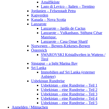
Amalfiküste
Lago di Levico – Italien – Trentino
Jordanien – Felsenstadt Petra
Kapverden
Kanada – Nova Scotia
Lanzarote
Lanzarote – Jardín de Cactus
Lanzarote – Vulkanhaus. Stiftung César
Manrique.
Lanzarote – Casa Omar Sharif
Norwegen – Bergen-Kirkenes-Bergen
Österreich
SWAROVSKI Kristallwelten in Wattens /
Tirol
Singapur – a light Marina Bay
Sri Lanka
Immobilien auf Sri Lanka (externer
Anbieter)
Usbekistan Rundreise
Usbekistan – eine Rundreise – Teil 1
Usbekistan – eine Rundreise – Teil 2
Usbekistan – eine Rundreise – Teil 3
Usbekistan – eine Rundreise – Teil 4
Usbekistan – eine Rundreise – Teil 5
Anmelden / Mitmachen