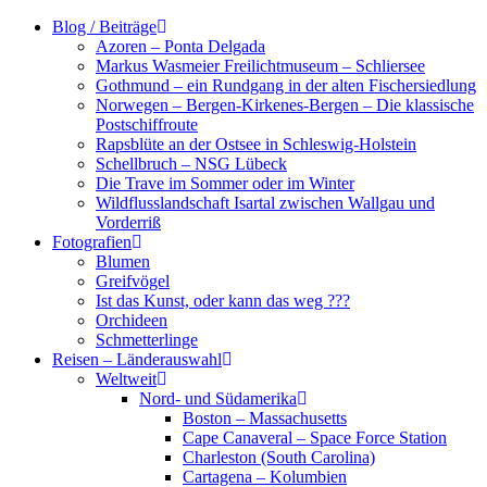
Zum
Blog / Beiträge
Inhalt
Azoren – Ponta Delgada
springen
Markus Wasmeier Freilichtmuseum – Schliersee
Gothmund – ein Rundgang in der alten Fischersiedlung
Norwegen – Bergen-Kirkenes-Bergen – Die klassische
Postschiffroute
Rapsblüte an der Ostsee in Schleswig-Holstein
Schellbruch – NSG Lübeck
Die Trave im Sommer oder im Winter
Wildflusslandschaft Isartal zwischen Wallgau und
Vorderriß
Fotografien
Blumen
Greifvögel
Ist das Kunst, oder kann das weg ???
Orchideen
Schmetterlinge
Reisen – Länderauswahl
Weltweit
Nord- und Südamerika
Boston – Massachusetts
Cape Canaveral – Space Force Station
Charleston (South Carolina)
Cartagena – Kolumbien