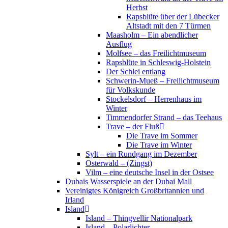
Herbst
Rapsblüte über der Lübecker
Altstadt mit den 7 Türmen
Maasholm – Ein abendlicher
Ausflug
Molfsee – das Freilichtmuseum
Rapsblüte in Schleswig-Holstein
Der Schlei entlang
Schwerin-Mueß – Freilichtmuseum
für Volkskunde
Stockelsdorf – Herrenhaus im
Winter
Timmendorfer Strand – das Teehaus
Trave – der Fluß
Die Trave im Sommer
Die Trave im Winter
Sylt – ein Rundgang im Dezember
Osterwald – (Zingst)
Vilm – eine deutsche Insel in der Ostsee
Dubais Wasserspiele an der Dubai Mall
Vereinigtes Königreich Großbritannien und
Irland
Island
Island – Thingvellir Nationalpark
Island – Polarlichter