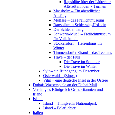
Rapsblüte über der Lübecker
Altstadt mit den 7 Türmen
Maasholm – Ein abendlicher
Ausflug
Molfsee – das Freilichtmuseum
Rapsblüte in Schleswig-Holstein
Der Schlei entlang
Schwerin-Mueß – Freilichtmuseum
für Volkskunde
Stockelsdorf – Herrenhaus im
Winter
Timmendorfer Strand – das Teehaus
Trave – der Fluß
Die Trave im Sommer
Die Trave im Winter
Sylt – ein Rundgang im Dezember
Osterwald – (Zingst)
Vilm – eine deutsche Insel in der Ostsee
Dubais Wasserspiele an der Dubai Mall
Vereinigtes Königreich Großbritannien und
Irland
Island
Island – Thingvellir Nationalpark
Island – Polarlichter
Italien