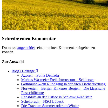
Schreibe einen Kommentar
Du musst
angemeldet
sein, um einen Kommentar abgeben zu
können.
Zur Auswahl
Blog / Beiträge
Azoren – Ponta Delgada
Markus Wasmeier Freilichtmuseum – Schliersee
Gothmund – ein Rundgang in der alten Fischersiedlung
Norwegen – Bergen-Kirkenes-Bergen – Die klassische
Postschiffroute
Rapsblüte an der Ostsee in Schleswig-Holstein
Schellbruch – NSG Lübeck
Die Trave im Sommer oder im Winter