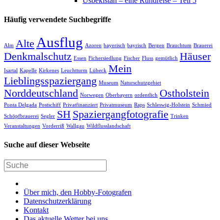
Usbekistan – eine Rundreise – Teil 5
Häufig verwendete Suchbegriffe
Ausflug
Alte
Alm
Azoren
bayerisch
bayrisch
Bergen
Brauchtum
Brauerei
Denkmalschutz
Häuser
Essen
Fichersiedlung
Fischer
Fluss
gemütlich
Mein
Isartal
Kapelle
Kirkenes
Leuchtturm
Lübeck
Lieblingsspaziergang
Museum
Naturschutzgebiet
Norddeutschland
Ostholstein
Norwegen
Oberbayern
ordentlich
Ponta Delgada
Postschiff
Privatfinanziert
Privatmuseum
Raps
Schleswig-Holstein
Schmied
SH
Spaziergangfotografie
Schöpfbrauerei
Segler
Trinken
Veranstaltungen
Vorderriß
Wallgau
Wildflusslandschaft
Suche auf dieser Webseite
Über mich, den Hobby-Fotografen
Datenschutzerklärung
Kontakt
Das aktuelle Wetter bei uns