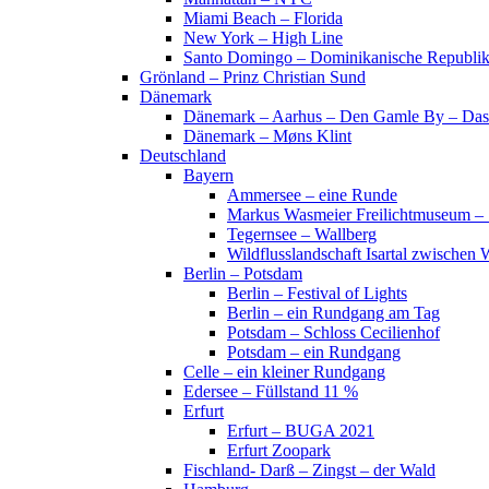
Miami Beach – Florida
New York – High Line
Santo Domingo – Dominikanische Republi
Grönland – Prinz Christian Sund
Dänemark
Dänemark – Aarhus – Den Gamle By – Das
Dänemark – Møns Klint
Deutschland
Bayern
Ammersee – eine Runde
Markus Wasmeier Freilichtmuseum – 
Tegernsee – Wallberg
Wildflusslandschaft Isartal zwischen 
Berlin – Potsdam
Berlin – Festival of Lights
Berlin – ein Rundgang am Tag
Potsdam – Schloss Cecilienhof
Potsdam – ein Rundgang
Celle – ein kleiner Rundgang
Edersee – Füllstand 11 %
Erfurt
Erfurt – BUGA 2021
Erfurt Zoopark
Fischland- Darß – Zingst – der Wald