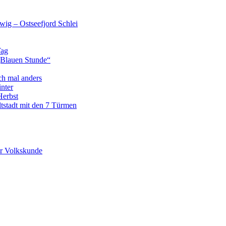
wig – Ostseefjord Schlei
Tag
„Blauen Stunde“
ch mal anders
nter
Herbst
tstadt mit den 7 Türmen
r Volkskunde