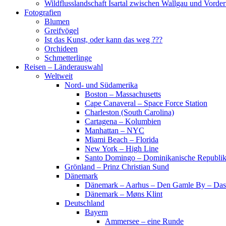
Wildflusslandschaft Isartal zwischen Wallgau und Vorder
Fotografien
Blumen
Greifvögel
Ist das Kunst, oder kann das weg ???
Orchideen
Schmetterlinge
Reisen – Länderauswahl
Weltweit
Nord- und Südamerika
Boston – Massachusetts
Cape Canaveral – Space Force Station
Charleston (South Carolina)
Cartagena – Kolumbien
Manhattan – NYC
Miami Beach – Florida
New York – High Line
Santo Domingo – Dominikanische Republi
Grönland – Prinz Christian Sund
Dänemark
Dänemark – Aarhus – Den Gamle By – Das
Dänemark – Møns Klint
Deutschland
Bayern
Ammersee – eine Runde