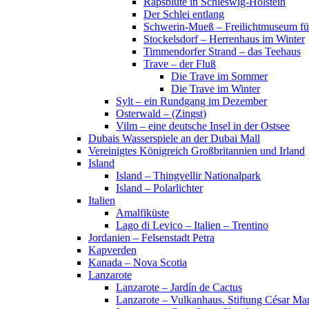
Rapsblüte in Schleswig-Holstein
Der Schlei entlang
Schwerin-Mueß – Freilichtmuseum fü
Stockelsdorf – Herrenhaus im Winter
Timmendorfer Strand – das Teehaus
Trave – der Fluß
Die Trave im Sommer
Die Trave im Winter
Sylt – ein Rundgang im Dezember
Osterwald – (Zingst)
Vilm – eine deutsche Insel in der Ostsee
Dubais Wasserspiele an der Dubai Mall
Vereinigtes Königreich Großbritannien und Irland
Island
Island – Thingvellir Nationalpark
Island – Polarlichter
Italien
Amalfiküste
Lago di Levico – Italien – Trentino
Jordanien – Felsenstadt Petra
Kapverden
Kanada – Nova Scotia
Lanzarote
Lanzarote – Jardín de Cactus
Lanzarote – Vulkanhaus. Stiftung César Ma