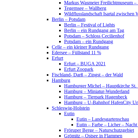
Markus Wasmeier Freilichtmuseum – 
Tegernsee – Wallberg
Wildflusslandschaft Isartal zwischen 
Berlin – Potsdam
Berlin – Festival of Lights
Berlin – ein Rundgang am Tag
Potsdam – Schloss Cecilienhof
Potsdam – ein Rundgang
Celle – ein kleiner Rundgang
Edersee – Füllstand 11 %
Erfurt
Erfurt – BUGA 2021
Erfurt Zoopark
Fischland- Darß – Zingst – der Wald
Hamburg
Hamburger Michel – Hauptkirche St. 
Hamburg – Miniatur-Wunderland
Hamburg – Tierpark Hagenbeck
Hamburg – U-Bahnhof HafenCity Uni
Schleswig-Holstein
Eutin
Eutin – Landesgartenschau
Eutin – Farbe – Licher – Nacht
Fröruper Berge – Naturschutzgebiet
Grömitz – Ostsee in Flammen