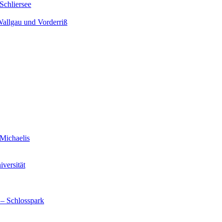
Schliersee
Wallgau und Vorderriß
Michaelis
versität
 – Schlosspark