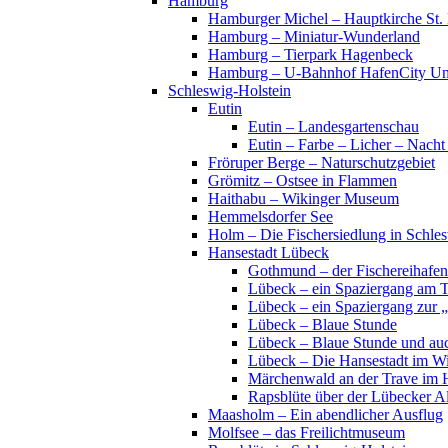
Hamburg
Hamburger Michel – Hauptkirche St. 
Hamburg – Miniatur-Wunderland
Hamburg – Tierpark Hagenbeck
Hamburg – U-Bahnhof HafenCity Uni
Schleswig-Holstein
Eutin
Eutin – Landesgartenschau
Eutin – Farbe – Licher – Nacht
Fröruper Berge – Naturschutzgebiet
Grömitz – Ostsee in Flammen
Haithabu – Wikinger Museum
Hemmelsdorfer See
Holm – Die Fischersiedlung in Schles
Hansestadt Lübeck
Gothmund – der Fischereihafen
Lübeck – ein Spaziergang am 
Lübeck – ein Spaziergang zur 
Lübeck – Blaue Stunde
Lübeck – Blaue Stunde und au
Lübeck – Die Hansestadt im Wi
Märchenwald an der Trave im 
Rapsblüte über der Lübecker Al
Maasholm – Ein abendlicher Ausflug
Molfsee – das Freilichtmuseum