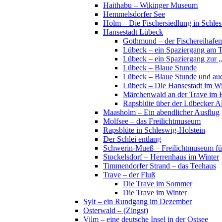
Haithabu – Wikinger Museum
Hemmelsdorfer See
Holm – Die Fischersiedlung in Schles
Hansestadt Lübeck
Gothmund – der Fischereihafen
Lübeck – ein Spaziergang am 
Lübeck – ein Spaziergang zur 
Lübeck – Blaue Stunde
Lübeck – Blaue Stunde und au
Lübeck – Die Hansestadt im Wi
Märchenwald an der Trave im 
Rapsblüte über der Lübecker Al
Maasholm – Ein abendlicher Ausflug
Molfsee – das Freilichtmuseum
Rapsblüte in Schleswig-Holstein
Der Schlei entlang
Schwerin-Mueß – Freilichtmuseum fü
Stockelsdorf – Herrenhaus im Winter
Timmendorfer Strand – das Teehaus
Trave – der Fluß
Die Trave im Sommer
Die Trave im Winter
Sylt – ein Rundgang im Dezember
Osterwald – (Zingst)
Vilm – eine deutsche Insel in der Ostsee