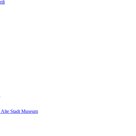
riß
k
 Alte Stadt Museum