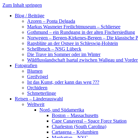
Zum Inhalt springen
Blog / Beiträge
Azoren – Ponta Delgada
Markus Wasmeier Freilichtmuseum – Schliersee
Gothmund – ein Rundgang in der alten Fischersiedlung
Norwegen – Bergen-Kirkenes-Bergen – Die klassische Po
Rapsblüte an der Ostsee in Schleswig-Holstein
Schellbruch – NSG Lübeck
Die Trave im Sommer oder im Winter
Wildflusslandschaft Isartal zwischen Wallgau und Vorder
Fotografien
Blumen
Greifvögel
Ist das Kunst, oder kann das weg ???
Orchideen
Schmetterlinge
Reisen – Länderauswahl
Weltweit
Nord- und Südamerika
Boston – Massachusetts
Cape Canaveral – Space Force Station
Charleston (South Carolina)
Cartagena – Kolumbien
Manhattan – NYC