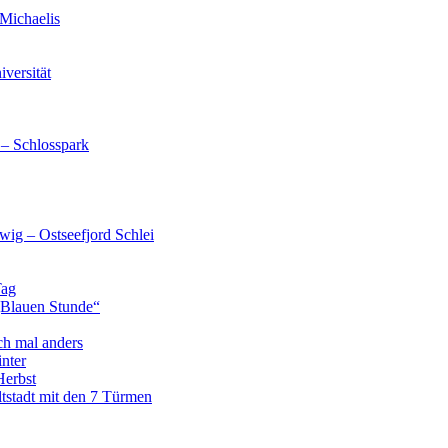
Michaelis
versität
 – Schlosspark
wig – Ostseefjord Schlei
Tag
„Blauen Stunde“
ch mal anders
nter
Herbst
tstadt mit den 7 Türmen