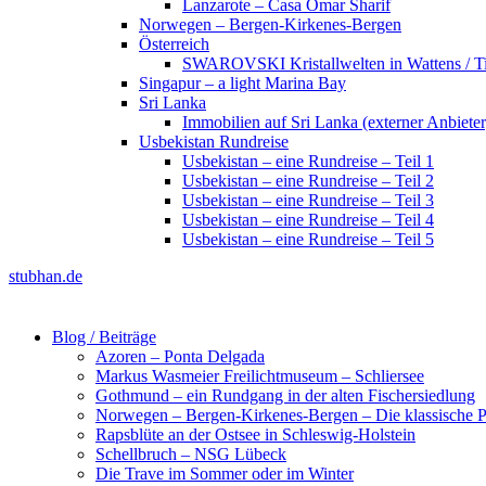
Lanzarote – Casa Omar Sharif
Norwegen – Bergen-Kirkenes-Bergen
Österreich
SWAROVSKI Kristallwelten in Wattens / Ti
Singapur – a light Marina Bay
Sri Lanka
Immobilien auf Sri Lanka (externer Anbieter
Usbekistan Rundreise
Usbekistan – eine Rundreise – Teil 1
Usbekistan – eine Rundreise – Teil 2
Usbekistan – eine Rundreise – Teil 3
Usbekistan – eine Rundreise – Teil 4
Usbekistan – eine Rundreise – Teil 5
stubhan.de
Blog / Beiträge
Azoren – Ponta Delgada
Markus Wasmeier Freilichtmuseum – Schliersee
Gothmund – ein Rundgang in der alten Fischersiedlung
Norwegen – Bergen-Kirkenes-Bergen – Die klassische Po
Rapsblüte an der Ostsee in Schleswig-Holstein
Schellbruch – NSG Lübeck
Die Trave im Sommer oder im Winter