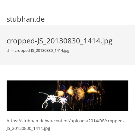
Zum
Inhalt
stubhan.de
springen
cropped-JS_20130830_1414.jpg
>
cropped-JS_20130830_1414.jpg
https://stubhan.de/wp-content/uploads/2014/06/cropped-
JS_20130830_1414.jpg