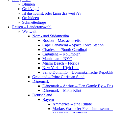
Blumen
Greifvögel
Ist das Kunst, oder kann das weg ???
Orchideen
Schmetterlinge
Reisen – Länderauswahl
Weltweit
Nord- und Südamerika
Boston – Massachusetts
Cape Canaveral – Space Force Station
Charleston (South Carolina)
Cartagena – Kolumbien
Manhattan – NYC
Miami Beach – Florida
New York – High Line
Santo Domingo – Dominikanische Republi
Grönland – Prinz Christian Sund
Dänemark
Dänemark – Aarhus – Den Gamle By – Das
Dänemark – Møns Klint
Deutschland
Bayern
Ammersee – eine Runde
Markus Wasmeier Freilichtmuseum – 