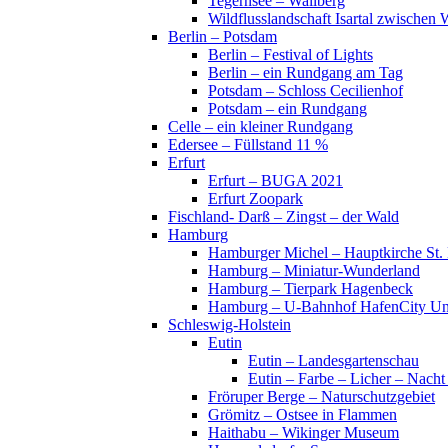
Tegernsee – Wallberg
Wildflusslandschaft Isartal zwischen 
Berlin – Potsdam
Berlin – Festival of Lights
Berlin – ein Rundgang am Tag
Potsdam – Schloss Cecilienhof
Potsdam – ein Rundgang
Celle – ein kleiner Rundgang
Edersee – Füllstand 11 %
Erfurt
Erfurt – BUGA 2021
Erfurt Zoopark
Fischland- Darß – Zingst – der Wald
Hamburg
Hamburger Michel – Hauptkirche St. 
Hamburg – Miniatur-Wunderland
Hamburg – Tierpark Hagenbeck
Hamburg – U-Bahnhof HafenCity Uni
Schleswig-Holstein
Eutin
Eutin – Landesgartenschau
Eutin – Farbe – Licher – Nacht
Fröruper Berge – Naturschutzgebiet
Grömitz – Ostsee in Flammen
Haithabu – Wikinger Museum