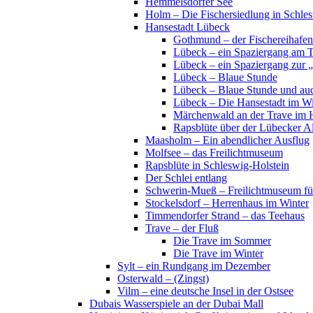
Hemmelsdorfer See
Holm – Die Fischersiedlung in Schles
Hansestadt Lübeck
Gothmund – der Fischereihafen
Lübeck – ein Spaziergang am 
Lübeck – ein Spaziergang zur 
Lübeck – Blaue Stunde
Lübeck – Blaue Stunde und au
Lübeck – Die Hansestadt im Wi
Märchenwald an der Trave im 
Rapsblüte über der Lübecker Al
Maasholm – Ein abendlicher Ausflug
Molfsee – das Freilichtmuseum
Rapsblüte in Schleswig-Holstein
Der Schlei entlang
Schwerin-Mueß – Freilichtmuseum fü
Stockelsdorf – Herrenhaus im Winter
Timmendorfer Strand – das Teehaus
Trave – der Fluß
Die Trave im Sommer
Die Trave im Winter
Sylt – ein Rundgang im Dezember
Osterwald – (Zingst)
Vilm – eine deutsche Insel in der Ostsee
Dubais Wasserspiele an der Dubai Mall