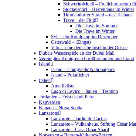
Schwerin-Mueß – Freilichtmuseum fü
Stockelsdorf – Herrenhaus im Winter
Timmendorfer Strand – das Teehaus
Trave – der Fluß
Die Trave im Sommer
Die Trave im Winter
Sylt – ein Rundgang im Dezember
Osterwald – (Zingst)
Vilm – eine deutsche Insel in der Ostsee
Dubais Wasserspiele an der Dubai Mall
Vereinigtes Königreich Großbritannien und Irland
Island
Island – Thingvellir Nationalpark
Island – Polarlichter
Italien
Amalfiküste
Lago di Levico – Italien – Trentino
Jordanien – Felsenstadt Petra
Kapverden
Kanada – Nova Scotia
Lanzarote
Lanzarote – Jardín de Cactus
Lanzarote – Vulkanhaus. Stiftung César Ma
Lanzarote – Casa Omar Sharif
Norwegen – Bergen-Kirkenes-Bergen