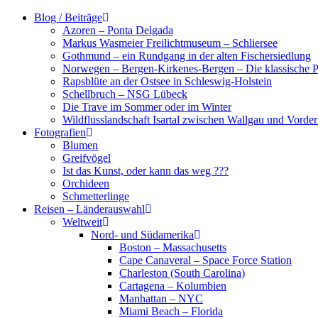
Zum
Blog / Beiträge
Inhalt
Azoren – Ponta Delgada
springen
Markus Wasmeier Freilichtmuseum – Schliersee
Gothmund – ein Rundgang in der alten Fischersiedlung
Norwegen – Bergen-Kirkenes-Bergen – Die klassische Po
Rapsblüte an der Ostsee in Schleswig-Holstein
Schellbruch – NSG Lübeck
Die Trave im Sommer oder im Winter
Wildflusslandschaft Isartal zwischen Wallgau und Vorder
Fotografien
Blumen
Greifvögel
Ist das Kunst, oder kann das weg ???
Orchideen
Schmetterlinge
Reisen – Länderauswahl
Weltweit
Nord- und Südamerika
Boston – Massachusetts
Cape Canaveral – Space Force Station
Charleston (South Carolina)
Cartagena – Kolumbien
Manhattan – NYC
Miami Beach – Florida