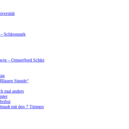
versität
 – Schlosspark
wig – Ostseefjord Schlei
Tag
„Blauen Stunde“
ch mal anders
nter
Herbst
tstadt mit den 7 Türmen