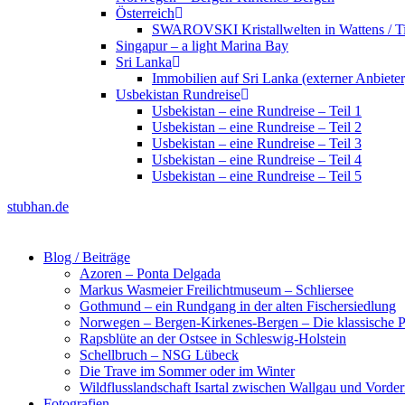
Österreich
SWAROVSKI Kristallwelten in Wattens / Ti
Singapur – a light Marina Bay
Sri Lanka
Immobilien auf Sri Lanka (externer Anbieter
Usbekistan Rundreise
Usbekistan – eine Rundreise – Teil 1
Usbekistan – eine Rundreise – Teil 2
Usbekistan – eine Rundreise – Teil 3
Usbekistan – eine Rundreise – Teil 4
Usbekistan – eine Rundreise – Teil 5
stubhan.de
Blog / Beiträge
Azoren – Ponta Delgada
Markus Wasmeier Freilichtmuseum – Schliersee
Gothmund – ein Rundgang in der alten Fischersiedlung
Norwegen – Bergen-Kirkenes-Bergen – Die klassische Po
Rapsblüte an der Ostsee in Schleswig-Holstein
Schellbruch – NSG Lübeck
Die Trave im Sommer oder im Winter
Wildflusslandschaft Isartal zwischen Wallgau und Vorder
Fotografien