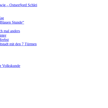
wig – Ostseefjord Schlei
Tag
„Blauen Stunde“
ch mal anders
nter
Herbst
tstadt mit den 7 Türmen
r Volkskunde