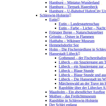
Hamburg – Miniatur-Wunderland
Hamburg – Tierpark Hagenbeck
Hamburg – U-Bahnhof HafenCity Uni
Schleswig-Holstein
Eutin
Eutin – Landesgartenschau
Eutin – Farbe – Licher – Nacht
Fröruper Berge – Naturschutzgebiet
Grömitz – Ostsee in Flammen
Haithabu – Wikinger Museum
Hemmelsdorfer See
Holm – Die Fischersiedlung in Schles
Hansestadt Lübeck
Gothmund – der Fischereihafen
Lübeck – ein Spaziergang am 
Lübeck – ein Spaziergang zur 
Lübeck – Blaue Stunde
Lübeck – Blaue Stunde und au
Lübeck – Die Hansestadt im Wi
Märchenwald an der Trave im 
Rapsblüte über der Lübecker Al
Maasholm – Ein abendlicher Ausflug
Molfsee – das Freilichtmuseum
Rapsblüte in Schleswig-Holstein
Der Schlei entlang