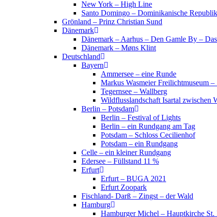
New York – High Line
Santo Domingo – Dominikanische Republi
Grönland – Prinz Christian Sund
Dänemark
Dänemark – Aarhus – Den Gamle By – Das
Dänemark – Møns Klint
Deutschland
Bayern
Ammersee – eine Runde
Markus Wasmeier Freilichtmuseum – 
Tegernsee – Wallberg
Wildflusslandschaft Isartal zwischen 
Berlin – Potsdam
Berlin – Festival of Lights
Berlin – ein Rundgang am Tag
Potsdam – Schloss Cecilienhof
Potsdam – ein Rundgang
Celle – ein kleiner Rundgang
Edersee – Füllstand 11 %
Erfurt
Erfurt – BUGA 2021
Erfurt Zoopark
Fischland- Darß – Zingst – der Wald
Hamburg
Hamburger Michel – Hauptkirche St. 