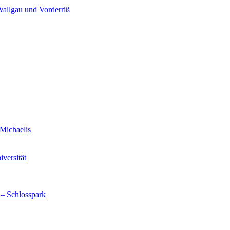
Wallgau und Vorderriß
Michaelis
versität
 – Schlosspark