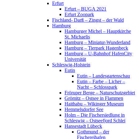
Erfurt
Erfurt – BUGA 2021
Erfurt Zoopark
Fischland- Darß – Zingst – der Wald
Hamburg
Hamburger Michel – Hauptkirche
St. Michaelis
Hamburg – Miniatur-Wunderland
Hamburg – Tierpark Hagenbeck
Hamburg – U-Bahnhof HafenCity
Universität
Schleswig-Holstein
Eutin
Eutin – Landesgartenschau
Eutin – Farbe – Licher –
Nacht – Schlosspark
Fröruper Berge – Naturschutzgebiet
Grömitz – Ostsee in Flammen
Haithabu – Wikinger Museum
Hemmelsdorfer See
Holm – Die Fischersiedlung in
Schleswig – Ostseefjord Schlei
Hansestadt Lübeck
Gothmund – der
Fischereihafen