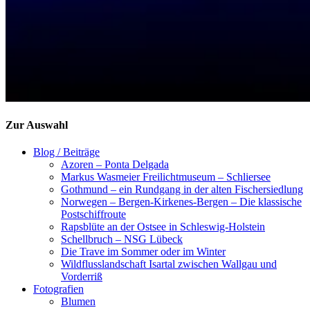
Zur Auswahl
Blog / Beiträge
Azoren – Ponta Delgada
Markus Wasmeier Freilichtmuseum – Schliersee
Gothmund – ein Rundgang in der alten Fischersiedlung
Norwegen – Bergen-Kirkenes-Bergen – Die klassische
Postschiffroute
Rapsblüte an der Ostsee in Schleswig-Holstein
Schellbruch – NSG Lübeck
Die Trave im Sommer oder im Winter
Wildflusslandschaft Isartal zwischen Wallgau und
Vorderriß
Fotografien
Blumen