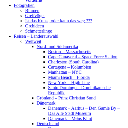
Vorderriß
Fotografien
Blumen
Greifvögel
Ist das Kunst, oder kann das weg ???
Orchideen
Schmetterlinge
Reisen – Länderauswahl
Weltweit
Nord- und Südamerika
Boston – Massachusetts
Cape Canaveral – Space Force Station
Charleston (South Carolina)
Cartagena – Kolumbien
Manhattan – NYC
Miami Beach – Florida
New York – High Line
Santo Domingo – Dominikanische
Republik
Grönland – Prinz Christian Sund
Dänemark
Dänemark – Aarhus – Den Gamle By –
Das Alte Stadt Museum
Dänemark – Møns Klint
Deutschland