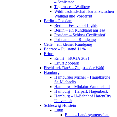
– Schliersee
Tegernsee – Wallberg
Wildflusslandschaft Isartal zwischen
Wallgau und Vorderriß
Berlin – Potsdam
Berlin – Festival of Lights
Berlin – ein Rundgang am Tag
Potsdam – Schloss Cecilienhof
Potsdam – ein Rundgang
Celle – ein kleiner Rundgang
Edersee – Füllstand 11 %
Erfurt
Erfurt – BUGA 2021
Erfurt Zoopark
Fischland- Darß – Zingst – der Wald
Hamburg
Hamburger Michel – Hauptkirche
St. Michaelis
Hamburg – Miniatur-Wunderland
Hamburg – Tierpark Hagenbeck
Hamburg – U-Bahnhof HafenCity
Universität
Schleswig-Holstein
Eutin
Eutin – Landesgartenschau