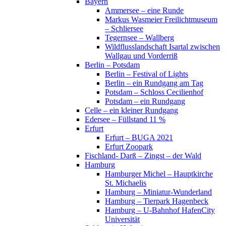
Bayern
Ammersee – eine Runde
Markus Wasmeier Freilichtmuseum
– Schliersee
Tegernsee – Wallberg
Wildflusslandschaft Isartal zwischen
Wallgau und Vorderriß
Berlin – Potsdam
Berlin – Festival of Lights
Berlin – ein Rundgang am Tag
Potsdam – Schloss Cecilienhof
Potsdam – ein Rundgang
Celle – ein kleiner Rundgang
Edersee – Füllstand 11 %
Erfurt
Erfurt – BUGA 2021
Erfurt Zoopark
Fischland- Darß – Zingst – der Wald
Hamburg
Hamburger Michel – Hauptkirche
St. Michaelis
Hamburg – Miniatur-Wunderland
Hamburg – Tierpark Hagenbeck
Hamburg – U-Bahnhof HafenCity
Universität