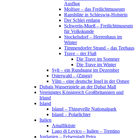
Ausflug
Molfsee – das Freilichtmuseum
Rapsblüte in Schleswig-Holstein
Der Schlei entlang
Schwerin-Mueß – Freilichtmuseum
für Volkskunde
Stockelsdorf – Herrenhaus im
Winter
Timmendorfer Strand – das Teehaus
Trave – der Fluß
Die Trave im Sommer
Die Trave im Winter
Sylt – ein Rundgang im Dezember
Osterwald – (Zingst)
Vilm – eine deutsche Insel in der Ostsee
Dubais Wasserspiele an der Dubai Mall
Vereinigtes Königreich Großbritannien und
Irland
Island
Island – Thingvellir Nationalpark
Island – Polarlichter
Italien
Amalfiküste
Lago di Levico – Italien – Trentino
Jordanien – Felsenstadt Petra