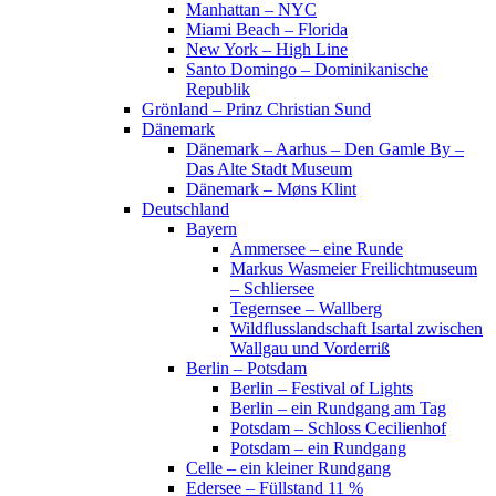
Manhattan – NYC
Miami Beach – Florida
New York – High Line
Santo Domingo – Dominikanische
Republik
Grönland – Prinz Christian Sund
Dänemark
Dänemark – Aarhus – Den Gamle By –
Das Alte Stadt Museum
Dänemark – Møns Klint
Deutschland
Bayern
Ammersee – eine Runde
Markus Wasmeier Freilichtmuseum
– Schliersee
Tegernsee – Wallberg
Wildflusslandschaft Isartal zwischen
Wallgau und Vorderriß
Berlin – Potsdam
Berlin – Festival of Lights
Berlin – ein Rundgang am Tag
Potsdam – Schloss Cecilienhof
Potsdam – ein Rundgang
Celle – ein kleiner Rundgang
Edersee – Füllstand 11 %