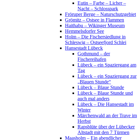
Eutin – Farbe – Licher –
Nacht – Schlosspark
Fröruper Berge – Naturschutzgebiet
Grömitz – Ostsee in Flammen
Haithabu – Wikinger Museum
Hemmelsdorfer See
Holm – Die Fischersiedlung in
Schleswig – Ostseefjord Schlei
Hansestadt Lübeck
Gothmund – der
Fischereihafen
Lübeck – ein Spaziergang am
Tag
Lübeck – ein Spaziergang zur
„Blauen Stunde“
Lübeck – Blaue Stunde
Lübeck – Blaue Stunde und
auch mal anders
Lübeck – Die Hansestadt im
Winter
Märchenwald an der Trave im
Herbst
Rapsblüte über der Lübecker
Altstadt mit den 7 Türmen
Maasholm – Ein abendlicher