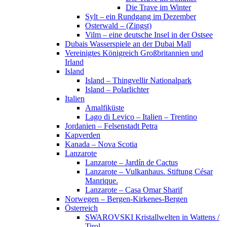
Die Trave im Winter
Sylt – ein Rundgang im Dezember
Osterwald – (Zingst)
Vilm – eine deutsche Insel in der Ostsee
Dubais Wasserspiele an der Dubai Mall
Vereinigtes Königreich Großbritannien und
Irland
Island
Island – Thingvellir Nationalpark
Island – Polarlichter
Italien
Amalfiküste
Lago di Levico – Italien – Trentino
Jordanien – Felsenstadt Petra
Kapverden
Kanada – Nova Scotia
Lanzarote
Lanzarote – Jardín de Cactus
Lanzarote – Vulkanhaus. Stiftung César
Manrique.
Lanzarote – Casa Omar Sharif
Norwegen – Bergen-Kirkenes-Bergen
Österreich
SWAROVSKI Kristallwelten in Wattens /
Tirol