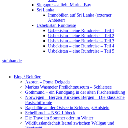
Singapur – a light Marina Bay
Sri Lanka
Immobilien auf Sri Lanka (externer
Anbieter)
Usbekistan Rundreise
Usbekistan – eine Rundreise – Teil 1
Usbekistan – eine Rundreise – Teil 2
Usbekistan – eine Rundreise – Teil 3
Usbekistan – eine Rundreise – Teil 4
Usbekistan – eine Rundreise – Teil 5
stubhan.de
Blog / Beiträge
Azoren – Ponta Delgada
Markus Wasmeier Freilichtmuseum – Schliersee
Gothmund – ein Rundgang in der alten Fischersiedlung
Norwegen – Bergen-Kirkenes-Bergen – Die klassische
Postschiffroute
Rapsblüte an der Ostsee in Schleswig-Holstein
Schellbruch – NSG Lübeck
Die Trave im Sommer oder im Winter
Wildflusslandschaft Isartal zwischen Wallgau und