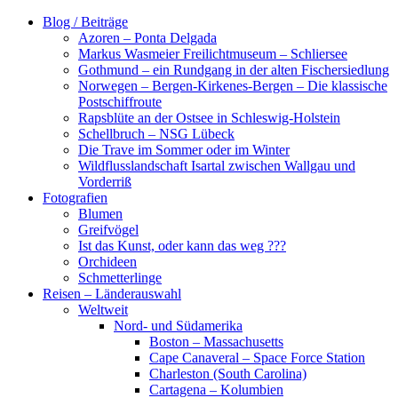
Zum
Blog / Beiträge
Inhalt
Azoren – Ponta Delgada
springen
Markus Wasmeier Freilichtmuseum – Schliersee
Gothmund – ein Rundgang in der alten Fischersiedlung
Norwegen – Bergen-Kirkenes-Bergen – Die klassische
Postschiffroute
Rapsblüte an der Ostsee in Schleswig-Holstein
Schellbruch – NSG Lübeck
Die Trave im Sommer oder im Winter
Wildflusslandschaft Isartal zwischen Wallgau und
Vorderriß
Fotografien
Blumen
Greifvögel
Ist das Kunst, oder kann das weg ???
Orchideen
Schmetterlinge
Reisen – Länderauswahl
Weltweit
Nord- und Südamerika
Boston – Massachusetts
Cape Canaveral – Space Force Station
Charleston (South Carolina)
Cartagena – Kolumbien