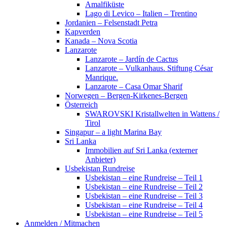
Amalfiküste
Lago di Levico – Italien – Trentino
Jordanien – Felsenstadt Petra
Kapverden
Kanada – Nova Scotia
Lanzarote
Lanzarote – Jardín de Cactus
Lanzarote – Vulkanhaus. Stiftung César
Manrique.
Lanzarote – Casa Omar Sharif
Norwegen – Bergen-Kirkenes-Bergen
Österreich
SWAROVSKI Kristallwelten in Wattens /
Tirol
Singapur – a light Marina Bay
Sri Lanka
Immobilien auf Sri Lanka (externer
Anbieter)
Usbekistan Rundreise
Usbekistan – eine Rundreise – Teil 1
Usbekistan – eine Rundreise – Teil 2
Usbekistan – eine Rundreise – Teil 3
Usbekistan – eine Rundreise – Teil 4
Usbekistan – eine Rundreise – Teil 5
Anmelden / Mitmachen