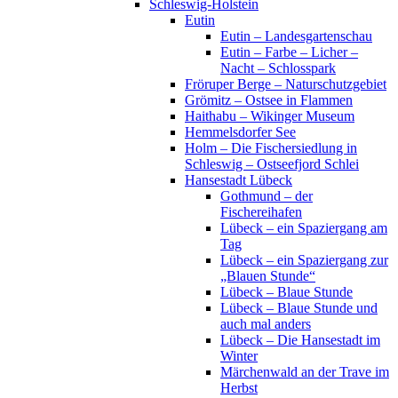
Schleswig-Holstein
Eutin
Eutin – Landesgartenschau
Eutin – Farbe – Licher –
Nacht – Schlosspark
Fröruper Berge – Naturschutzgebiet
Grömitz – Ostsee in Flammen
Haithabu – Wikinger Museum
Hemmelsdorfer See
Holm – Die Fischersiedlung in
Schleswig – Ostseefjord Schlei
Hansestadt Lübeck
Gothmund – der
Fischereihafen
Lübeck – ein Spaziergang am
Tag
Lübeck – ein Spaziergang zur
„Blauen Stunde“
Lübeck – Blaue Stunde
Lübeck – Blaue Stunde und
auch mal anders
Lübeck – Die Hansestadt im
Winter
Märchenwald an der Trave im
Herbst