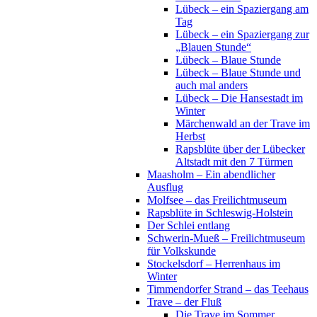
Lübeck – ein Spaziergang am
Tag
Lübeck – ein Spaziergang zur
„Blauen Stunde“
Lübeck – Blaue Stunde
Lübeck – Blaue Stunde und
auch mal anders
Lübeck – Die Hansestadt im
Winter
Märchenwald an der Trave im
Herbst
Rapsblüte über der Lübecker
Altstadt mit den 7 Türmen
Maasholm – Ein abendlicher
Ausflug
Molfsee – das Freilichtmuseum
Rapsblüte in Schleswig-Holstein
Der Schlei entlang
Schwerin-Mueß – Freilichtmuseum
für Volkskunde
Stockelsdorf – Herrenhaus im
Winter
Timmendorfer Strand – das Teehaus
Trave – der Fluß
Die Trave im Sommer