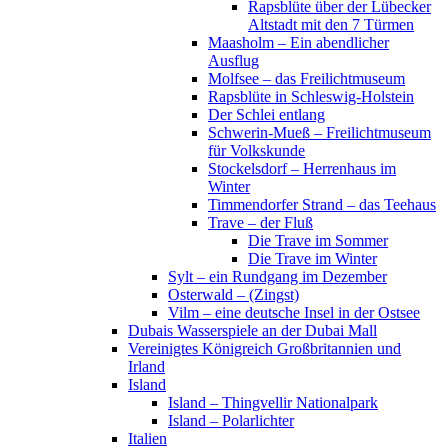
Rapsblüte über der Lübecker
Altstadt mit den 7 Türmen
Maasholm – Ein abendlicher
Ausflug
Molfsee – das Freilichtmuseum
Rapsblüte in Schleswig-Holstein
Der Schlei entlang
Schwerin-Mueß – Freilichtmuseum
für Volkskunde
Stockelsdorf – Herrenhaus im
Winter
Timmendorfer Strand – das Teehaus
Trave – der Fluß
Die Trave im Sommer
Die Trave im Winter
Sylt – ein Rundgang im Dezember
Osterwald – (Zingst)
Vilm – eine deutsche Insel in der Ostsee
Dubais Wasserspiele an der Dubai Mall
Vereinigtes Königreich Großbritannien und
Irland
Island
Island – Thingvellir Nationalpark
Island – Polarlichter
Italien