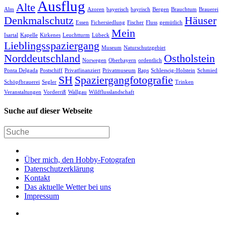
Ausflug
Alte
Alm
Azoren
bayerisch
bayrisch
Bergen
Brauchtum
Brauerei
Denkmalschutz
Häuser
Essen
Fichersiedlung
Fischer
Fluss
gemütlich
Mein
Isartal
Kapelle
Kirkenes
Leuchtturm
Lübeck
Lieblingsspaziergang
Museum
Naturschutzgebiet
Norddeutschland
Ostholstein
Norwegen
Oberbayern
ordentlich
Ponta Delgada
Postschiff
Privatfinanziert
Privatmuseum
Raps
Schleswig-Holstein
Schmied
SH
Spaziergangfotografie
Schöpfbrauerei
Segler
Trinken
Veranstaltungen
Vorderriß
Wallgau
Wildflusslandschaft
Suche auf dieser Webseite
Über mich, den Hobby-Fotografen
Datenschutzerklärung
Kontakt
Das aktuelle Wetter bei uns
Impressum