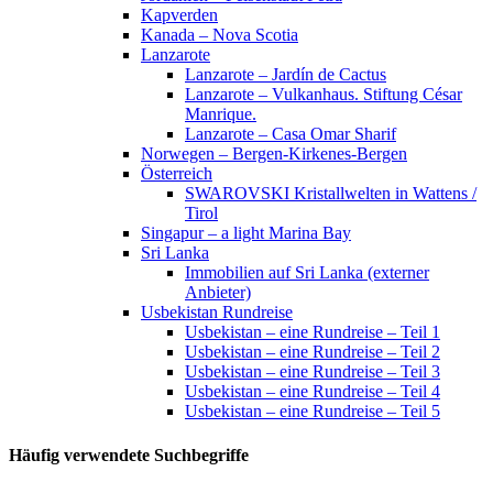
Kapverden
Kanada – Nova Scotia
Lanzarote
Lanzarote – Jardín de Cactus
Lanzarote – Vulkanhaus. Stiftung César
Manrique.
Lanzarote – Casa Omar Sharif
Norwegen – Bergen-Kirkenes-Bergen
Österreich
SWAROVSKI Kristallwelten in Wattens /
Tirol
Singapur – a light Marina Bay
Sri Lanka
Immobilien auf Sri Lanka (externer
Anbieter)
Usbekistan Rundreise
Usbekistan – eine Rundreise – Teil 1
Usbekistan – eine Rundreise – Teil 2
Usbekistan – eine Rundreise – Teil 3
Usbekistan – eine Rundreise – Teil 4
Usbekistan – eine Rundreise – Teil 5
Häufig verwendete Suchbegriffe