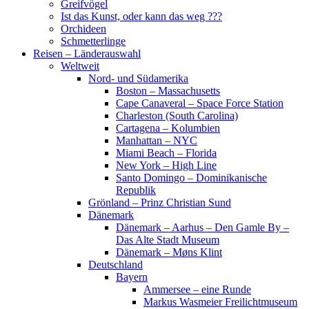
Greifvögel
Ist das Kunst, oder kann das weg ???
Orchideen
Schmetterlinge
Reisen – Länderauswahl
Weltweit
Nord- und Südamerika
Boston – Massachusetts
Cape Canaveral – Space Force Station
Charleston (South Carolina)
Cartagena – Kolumbien
Manhattan – NYC
Miami Beach – Florida
New York – High Line
Santo Domingo – Dominikanische
Republik
Grönland – Prinz Christian Sund
Dänemark
Dänemark – Aarhus – Den Gamle By –
Das Alte Stadt Museum
Dänemark – Møns Klint
Deutschland
Bayern
Ammersee – eine Runde
Markus Wasmeier Freilichtmuseum