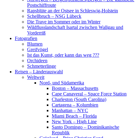
Postschiffroute
Rapsblüte an der Ostsee in Schleswig-Holstein
Schellbruch – NSG Lübeck
Die Trave im Sommer oder im Winter
Wildflusslandschaft Isartal zwischen Wallgau und
Vorderriß
Fotografien
Blumen
Greifvögel
Ist das Kunst, oder kann das weg ???
Orchideen
Schmetterlinge
Reisen – Länderauswahl
Weltweit
Nord- und Südamerika
Boston – Massachusetts
Cape Canaveral – Space Force Station
Charleston (South Carolina)
Cartagena – Kolumbien
Manhattan – NYC
Miami Beach – Florida
New York – High Line
Santo Domingo – Dominikanische
Republik