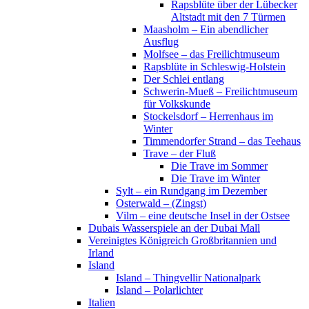
Rapsblüte über der Lübecker
Altstadt mit den 7 Türmen
Maasholm – Ein abendlicher
Ausflug
Molfsee – das Freilichtmuseum
Rapsblüte in Schleswig-Holstein
Der Schlei entlang
Schwerin-Mueß – Freilichtmuseum
für Volkskunde
Stockelsdorf – Herrenhaus im
Winter
Timmendorfer Strand – das Teehaus
Trave – der Fluß
Die Trave im Sommer
Die Trave im Winter
Sylt – ein Rundgang im Dezember
Osterwald – (Zingst)
Vilm – eine deutsche Insel in der Ostsee
Dubais Wasserspiele an der Dubai Mall
Vereinigtes Königreich Großbritannien und
Irland
Island
Island – Thingvellir Nationalpark
Island – Polarlichter
Italien