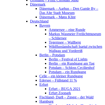
Grönland – Prinz Christian Sund
Dänemark
Dänemark – Aarhus – Den Gamle By –
Das Alte Stadt Museum
Dänemark – Møns Klint
Deutschland
Bayern
Ammersee – eine Runde
Markus Wasmeier Freilichtmuseum
– Schliersee
Tegernsee – Wallberg
Wildflusslandschaft Isartal zwischen
Wallgau und Vorderriß
Berlin – Potsdam
Berlin – Festival of Lights
Berlin – ein Rundgang am Tag
Potsdam – Schloss Cecilienhof
Potsdam – ein Rundgang
Celle – ein kleiner Rundgang
Edersee – Füllstand 11 %
Erfurt
Erfurt – BUGA 2021
Erfurt Zoopark
Fischland- Darß – Zingst – der Wald
Hamburg