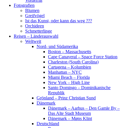
Vorderriß
Fotografien
Blumen
Greifvögel
Ist das Kunst, oder kann das weg ???
Orchideen
Schmetterlinge
Reisen – Länderauswahl
Weltweit
Nord- und Südamerika
Boston – Massachusetts
Cape Canaveral – Space Force Station
Charleston (South Carolina)
Cartagena – Kolumbien
Manhattan – NYC
Miami Beach – Florida
New York – High Line
Santo Domingo – Dominikanische
Republik
Grönland – Prinz Christian Sund
Dänemark
Dänemark – Aarhus – Den Gamle By –
Das Alte Stadt Museum
Dänemark – Møns Klint
Deutschland