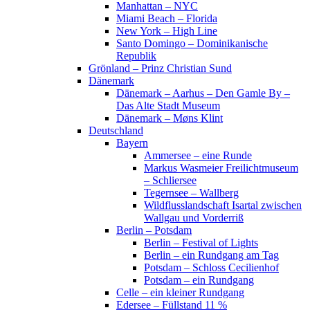
Manhattan – NYC
Miami Beach – Florida
New York – High Line
Santo Domingo – Dominikanische
Republik
Grönland – Prinz Christian Sund
Dänemark
Dänemark – Aarhus – Den Gamle By –
Das Alte Stadt Museum
Dänemark – Møns Klint
Deutschland
Bayern
Ammersee – eine Runde
Markus Wasmeier Freilichtmuseum
– Schliersee
Tegernsee – Wallberg
Wildflusslandschaft Isartal zwischen
Wallgau und Vorderriß
Berlin – Potsdam
Berlin – Festival of Lights
Berlin – ein Rundgang am Tag
Potsdam – Schloss Cecilienhof
Potsdam – ein Rundgang
Celle – ein kleiner Rundgang
Edersee – Füllstand 11 %