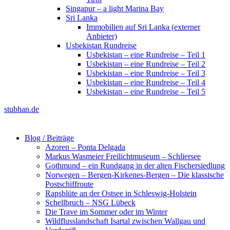
Singapur – a light Marina Bay
Sri Lanka
Immobilien auf Sri Lanka (externer
Anbieter)
Usbekistan Rundreise
Usbekistan – eine Rundreise – Teil 1
Usbekistan – eine Rundreise – Teil 2
Usbekistan – eine Rundreise – Teil 3
Usbekistan – eine Rundreise – Teil 4
Usbekistan – eine Rundreise – Teil 5
stubhan.de
Blog / Beiträge
Azoren – Ponta Delgada
Markus Wasmeier Freilichtmuseum – Schliersee
Gothmund – ein Rundgang in der alten Fischersiedlung
Norwegen – Bergen-Kirkenes-Bergen – Die klassische
Postschiffroute
Rapsblüte an der Ostsee in Schleswig-Holstein
Schellbruch – NSG Lübeck
Die Trave im Sommer oder im Winter
Wildflusslandschaft Isartal zwischen Wallgau und