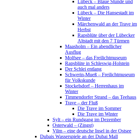
Lübeck – Blaue Stunde und
auch mal anders
Lübeck – Die Hansestadt im
Winter
Märchenwald an der Trave im
Herbst
Rapsblüte über der Lübecker
Altstadt mit den 7 Türmen
Maasholm – Ein abendlicher
Ausflug
Molfsee – das Freilichtmuseum
Rapsblüte in Schleswig-Holstein
Der Schlei entlang
Schwerin-Mueß – Freilichtmuseum
für Volkskunde
Stockelsdorf – Herrenhaus im
Winter
Timmendorfer Strand – das Teehaus
Trave – der Fluß
Die Trave im Sommer
Die Trave im Winter
Sylt – ein Rundgang im Dezember
Osterwald – (Zingst)
Vilm – eine deutsche Insel in der Ostsee
Dubais Wasserspiele an der Dubai Mall