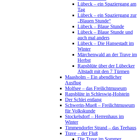
Lübeck – ein Spaziergang am
Tag
Lübeck – ein Spaziergang zur
„Blauen Stunde“
Lübeck – Blaue Stunde
Lübeck – Blaue Stunde und
auch mal anders
Lübeck – Die Hansestadt im
Winter
Märchenwald an der Trave im
Herbst
Rapsblüte über der Lübecker
Altstadt mit den 7 Türmen
Maasholm – Ein abendlicher
Ausflug
Molfsee – das Freilichtmuseum
Rapsblüte in Schleswig-Holstein
Der Schlei entlang
Schwerin-Mueß – Freilichtmuseum
für Volkskunde
Stockelsdorf – Herrenhaus im
Winter
Timmendorfer Strand – das Teehaus
Trave – der Fluß
Die Trave im Sommer