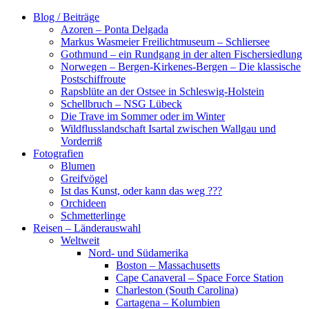
Zum
Blog / Beiträge
Inhalt
Azoren – Ponta Delgada
springen
Markus Wasmeier Freilichtmuseum – Schliersee
Gothmund – ein Rundgang in der alten Fischersiedlung
Norwegen – Bergen-Kirkenes-Bergen – Die klassische
Postschiffroute
Rapsblüte an der Ostsee in Schleswig-Holstein
Schellbruch – NSG Lübeck
Die Trave im Sommer oder im Winter
Wildflusslandschaft Isartal zwischen Wallgau und
Vorderriß
Fotografien
Blumen
Greifvögel
Ist das Kunst, oder kann das weg ???
Orchideen
Schmetterlinge
Reisen – Länderauswahl
Weltweit
Nord- und Südamerika
Boston – Massachusetts
Cape Canaveral – Space Force Station
Charleston (South Carolina)
Cartagena – Kolumbien