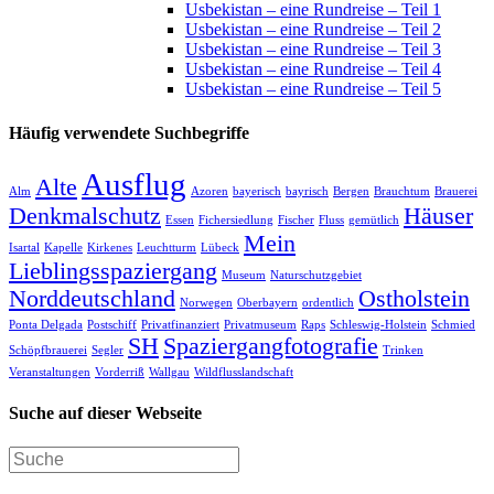
Usbekistan – eine Rundreise – Teil 1
Usbekistan – eine Rundreise – Teil 2
Usbekistan – eine Rundreise – Teil 3
Usbekistan – eine Rundreise – Teil 4
Usbekistan – eine Rundreise – Teil 5
Häufig verwendete Suchbegriffe
Ausflug
Alte
Alm
Azoren
bayerisch
bayrisch
Bergen
Brauchtum
Brauerei
Denkmalschutz
Häuser
Essen
Fichersiedlung
Fischer
Fluss
gemütlich
Mein
Isartal
Kapelle
Kirkenes
Leuchtturm
Lübeck
Lieblingsspaziergang
Museum
Naturschutzgebiet
Norddeutschland
Ostholstein
Norwegen
Oberbayern
ordentlich
Ponta Delgada
Postschiff
Privatfinanziert
Privatmuseum
Raps
Schleswig-Holstein
Schmied
SH
Spaziergangfotografie
Schöpfbrauerei
Segler
Trinken
Veranstaltungen
Vorderriß
Wallgau
Wildflusslandschaft
Suche auf dieser Webseite