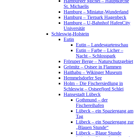
Hamburger Michel – Hauptkirche
St. Michaelis
Hamburg – Miniatur-Wunderland
Hamburg – Tierpark Hagenbeck
Hamburg – U-Bahnhof HafenCity
Universität
Schleswig-Holstein
Eutin
Eutin – Landesgartenschau
Eutin – Farbe – Licher –
Nacht – Schlosspark
Fröruper Berge – Naturschutzgebiet
Grömitz – Ostsee in Flammen
Haithabu – Wikinger Museum
Hemmelsdorfer See
Holm – Die Fischersiedlung in
Schleswig – Ostseefjord Schlei
Hansestadt Lübeck
Gothmund – der
Fischereihafen
Lübeck – ein Spaziergang am
Tag
Lübeck – ein Spaziergang zur
„Blauen Stunde“
Lübeck – Blaue Stunde