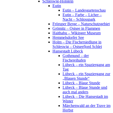
Schleswig-Holstein
Eutin
Eutin – Landesgartenschau
Eutin – Farbe – Licher –
Nacht – Schlosspark
Fröruper Berge – Naturschutzgebiet
Grömitz – Ostsee in Flammen
Haithabu – Wikinger Museum
Hemmelsdorfer See
Holm – Die Fischersiedlung in
Schleswig – Ostseefjord Schlei
Hansestadt Lübeck
Gothmund – der
Fischereihafen
Lübeck – ein Spaziergang am
Tag
Lübeck – ein Spaziergang zur
„Blauen Stunde“
Lübeck – Blaue Stunde
Lübeck – Blaue Stunde und
auch mal anders
Lübeck – Die Hansestadt im
Winter
Märchenwald an der Trave im
Herbst