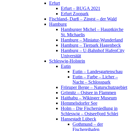
Erfurt
Erfurt – BUGA 2021
Erfurt Zoopark
Fischland- Darß – Zingst – der Wald
Hamburg
Hamburger Michel – Hauptkirche
St. Michaelis
Hamburg – Miniatur-Wunderland
Hamburg – Tierpark Hagenbeck
Hamburg – U-Bahnhof HafenCity
Universität
Schleswig-Holstein
Eutin
Eutin – Landesgartenschau
Eutin – Farbe – Licher –
Nacht – Schlosspark
Fröruper Berge – Naturschutzgebiet
Grömitz – Ostsee in Flammen
Haithabu – Wikinger Museum
Hemmelsdorfer See
Holm – Die Fischersiedlung in
Schleswig – Ostseefjord Schlei
Hansestadt Lübeck
Gothmund – der
Fischereihafen