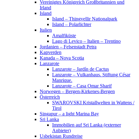
Vereinigtes Königreich Großbritannien und
Irland
Island
Island – Thingvellir Nationalpark
Island – Polarlichter
Italien
Amalfiküste
Lago di Levico – Italien – Trentino
Jordanien – Felsenstadt Petra
Kapverden
Kanada – Nova Scotia
Lanzarote
Lanzarote – Jardín de Cactus
Lanzarote – Vulkanhaus. Stiftung César
Manrique.
Lanzarote – Casa Omar Sharif
Norwegen – Bergen-Kirkenes-Bergen
Österreich
SWAROVSKI Kristallwelten in Wattens /
Tirol
Singapur – a light Marina Bay
Sri Lanka
Immobilien auf Sri Lanka (externer
Anbieter)
Usbekistan Rundreise