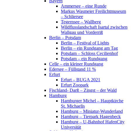
Bayern
Ammersee – eine Runde
Markus Wasmeier Freilichtmuseum
– Schliersee
Tegernsee – Wallberg
Wildflusslandschaft Isartal zwischen
Wallgau und Vorderriß
Berlin – Potsdam
Berlin – Festival of Lights
Berlin – ein Rundgang am Tag
Potsdam – Schloss Cecilienhof
Potsdam – ein Rundgang
Celle – ein kleiner Rundgang
Edersee – Füllstand 11 %
Erfurt
Erfurt – BUGA 2021
Erfurt Zoopark
Fischland- Darß – Zingst – der Wald
Hamburg
Hamburger Michel – Hauptkirche
St. Michaelis
Hamburg – Miniatur-Wunderland
Hamburg – Tierpark Hagenbeck
Hamburg – U-Bahnhof HafenCity
Universität