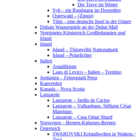
Die Trave im Winter
Sylt – ein Rundgang im Dezember
Osterwald – (Zingst)
Vilm – eine deutsche Insel in der Ostsee
Dubais Wasserspiele an der Dubai Mall
Vereinigtes Königreich Großbritannien und
Irland
Island
Island – Thingvellir Nationalpark
Island – Polarlichter
Italien
Amalfiküste
Lago di Levico – Italien – Trentino
Jordanien – Felsenstadt Petra
Kapverden
Kanada – Nova Scotia
Lanzarote
Lanzarote – Jardín de Cactus
Lanzarote – Vulkanhaus. Stiftung César
Manrique.
Lanzarote – Casa Omar Sharif
Norwegen – Bergen-Kirkenes-Bergen
Österreich
SWAROVSKI Kristallwelten in Wattens /
Tirol