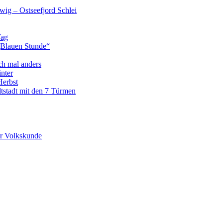
wig – Ostseefjord Schlei
Tag
„Blauen Stunde“
ch mal anders
nter
Herbst
tstadt mit den 7 Türmen
r Volkskunde