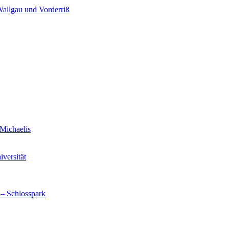
Wallgau und Vorderriß
Michaelis
versität
 – Schlosspark