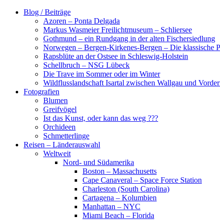
Zum
Blog / Beiträge
Inhalt
Azoren – Ponta Delgada
springen
Markus Wasmeier Freilichtmuseum – Schliersee
Gothmund – ein Rundgang in der alten Fischersiedlung
Norwegen – Bergen-Kirkenes-Bergen – Die klassische Po
Rapsblüte an der Ostsee in Schleswig-Holstein
Schellbruch – NSG Lübeck
Die Trave im Sommer oder im Winter
Wildflusslandschaft Isartal zwischen Wallgau und Vorder
Fotografien
Blumen
Greifvögel
Ist das Kunst, oder kann das weg ???
Orchideen
Schmetterlinge
Reisen – Länderauswahl
Weltweit
Nord- und Südamerika
Boston – Massachusetts
Cape Canaveral – Space Force Station
Charleston (South Carolina)
Cartagena – Kolumbien
Manhattan – NYC
Miami Beach – Florida