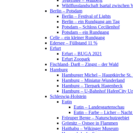
Tegernsee – Wallberg
Wildflusslandschaft Isartal zwischen 
Berlin – Potsdam
Berlin – Festival of Lights
Berlin – ein Rundgang am Tag
Potsdam – Schloss Cecilienhof
Potsdam – ein Rundgang
Celle – ein kleiner Rundgang
Edersee – Füllstand 11 %
Erfurt
Erfurt – BUGA 2021
Erfurt Zoopark
Fischland- Darß – Zingst – der Wald
Hamburg
Hamburger Michel – Hauptkirche St. 
Hamburg – Miniatur-Wunderland
Hamburg – Tierpark Hagenbeck
Hamburg – U-Bahnhof HafenCity Uni
Schleswig-Holstein
Eutin
Eutin – Landesgartenschau
Eutin – Farbe – Licher – Nacht
Fröruper Berge – Naturschutzgebiet
Grömitz – Ostsee in Flammen
Haithabu – Wikinger Museum