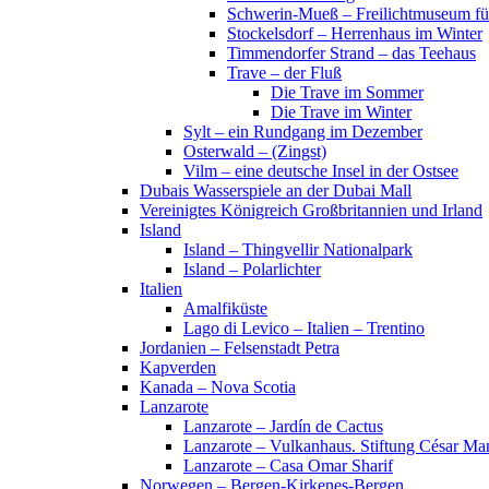
Schwerin-Mueß – Freilichtmuseum fü
Stockelsdorf – Herrenhaus im Winter
Timmendorfer Strand – das Teehaus
Trave – der Fluß
Die Trave im Sommer
Die Trave im Winter
Sylt – ein Rundgang im Dezember
Osterwald – (Zingst)
Vilm – eine deutsche Insel in der Ostsee
Dubais Wasserspiele an der Dubai Mall
Vereinigtes Königreich Großbritannien und Irland
Island
Island – Thingvellir Nationalpark
Island – Polarlichter
Italien
Amalfiküste
Lago di Levico – Italien – Trentino
Jordanien – Felsenstadt Petra
Kapverden
Kanada – Nova Scotia
Lanzarote
Lanzarote – Jardín de Cactus
Lanzarote – Vulkanhaus. Stiftung César Ma
Lanzarote – Casa Omar Sharif
Norwegen – Bergen-Kirkenes-Bergen