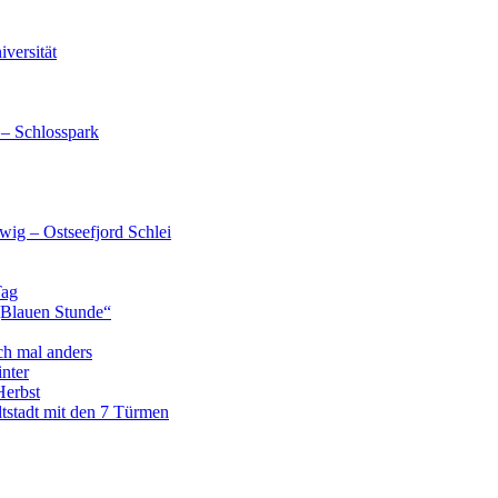
versität
 – Schlosspark
wig – Ostseefjord Schlei
Tag
„Blauen Stunde“
ch mal anders
nter
Herbst
tstadt mit den 7 Türmen