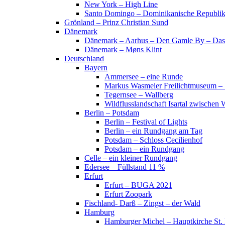
New York – High Line
Santo Domingo – Dominikanische Republi
Grönland – Prinz Christian Sund
Dänemark
Dänemark – Aarhus – Den Gamle By – Das
Dänemark – Møns Klint
Deutschland
Bayern
Ammersee – eine Runde
Markus Wasmeier Freilichtmuseum – 
Tegernsee – Wallberg
Wildflusslandschaft Isartal zwischen 
Berlin – Potsdam
Berlin – Festival of Lights
Berlin – ein Rundgang am Tag
Potsdam – Schloss Cecilienhof
Potsdam – ein Rundgang
Celle – ein kleiner Rundgang
Edersee – Füllstand 11 %
Erfurt
Erfurt – BUGA 2021
Erfurt Zoopark
Fischland- Darß – Zingst – der Wald
Hamburg
Hamburger Michel – Hauptkirche St. 