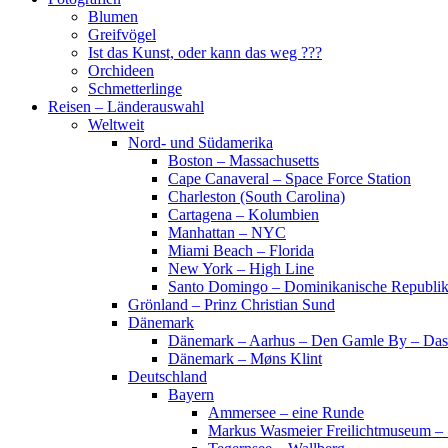
Blumen
Greifvögel
Ist das Kunst, oder kann das weg ???
Orchideen
Schmetterlinge
Reisen – Länderauswahl
Weltweit
Nord- und Südamerika
Boston – Massachusetts
Cape Canaveral – Space Force Station
Charleston (South Carolina)
Cartagena – Kolumbien
Manhattan – NYC
Miami Beach – Florida
New York – High Line
Santo Domingo – Dominikanische Republi
Grönland – Prinz Christian Sund
Dänemark
Dänemark – Aarhus – Den Gamle By – Das
Dänemark – Møns Klint
Deutschland
Bayern
Ammersee – eine Runde
Markus Wasmeier Freilichtmuseum – 