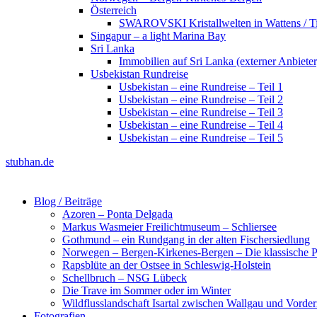
Österreich
SWAROVSKI Kristallwelten in Wattens / Ti
Singapur – a light Marina Bay
Sri Lanka
Immobilien auf Sri Lanka (externer Anbieter
Usbekistan Rundreise
Usbekistan – eine Rundreise – Teil 1
Usbekistan – eine Rundreise – Teil 2
Usbekistan – eine Rundreise – Teil 3
Usbekistan – eine Rundreise – Teil 4
Usbekistan – eine Rundreise – Teil 5
stubhan.de
Blog / Beiträge
Azoren – Ponta Delgada
Markus Wasmeier Freilichtmuseum – Schliersee
Gothmund – ein Rundgang in der alten Fischersiedlung
Norwegen – Bergen-Kirkenes-Bergen – Die klassische Po
Rapsblüte an der Ostsee in Schleswig-Holstein
Schellbruch – NSG Lübeck
Die Trave im Sommer oder im Winter
Wildflusslandschaft Isartal zwischen Wallgau und Vorder
Fotografien