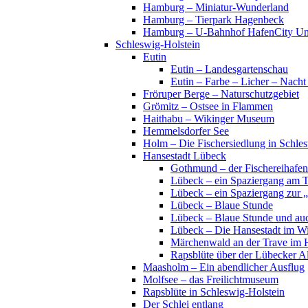
Hamburg – Miniatur-Wunderland
Hamburg – Tierpark Hagenbeck
Hamburg – U-Bahnhof HafenCity Uni
Schleswig-Holstein
Eutin
Eutin – Landesgartenschau
Eutin – Farbe – Licher – Nacht
Fröruper Berge – Naturschutzgebiet
Grömitz – Ostsee in Flammen
Haithabu – Wikinger Museum
Hemmelsdorfer See
Holm – Die Fischersiedlung in Schles
Hansestadt Lübeck
Gothmund – der Fischereihafen
Lübeck – ein Spaziergang am 
Lübeck – ein Spaziergang zur 
Lübeck – Blaue Stunde
Lübeck – Blaue Stunde und au
Lübeck – Die Hansestadt im Wi
Märchenwald an der Trave im 
Rapsblüte über der Lübecker Al
Maasholm – Ein abendlicher Ausflug
Molfsee – das Freilichtmuseum
Rapsblüte in Schleswig-Holstein
Der Schlei entlang