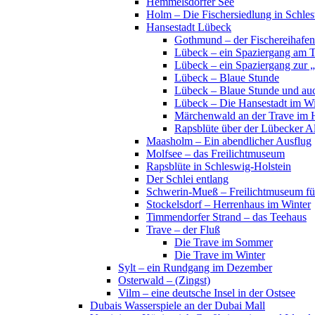
Hemmelsdorfer See
Holm – Die Fischersiedlung in Schles
Hansestadt Lübeck
Gothmund – der Fischereihafen
Lübeck – ein Spaziergang am 
Lübeck – ein Spaziergang zur 
Lübeck – Blaue Stunde
Lübeck – Blaue Stunde und au
Lübeck – Die Hansestadt im Wi
Märchenwald an der Trave im 
Rapsblüte über der Lübecker Al
Maasholm – Ein abendlicher Ausflug
Molfsee – das Freilichtmuseum
Rapsblüte in Schleswig-Holstein
Der Schlei entlang
Schwerin-Mueß – Freilichtmuseum fü
Stockelsdorf – Herrenhaus im Winter
Timmendorfer Strand – das Teehaus
Trave – der Fluß
Die Trave im Sommer
Die Trave im Winter
Sylt – ein Rundgang im Dezember
Osterwald – (Zingst)
Vilm – eine deutsche Insel in der Ostsee
Dubais Wasserspiele an der Dubai Mall