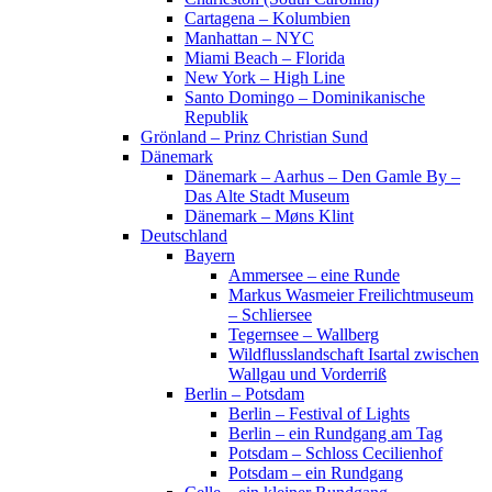
Cartagena – Kolumbien
Manhattan – NYC
Miami Beach – Florida
New York – High Line
Santo Domingo – Dominikanische
Republik
Grönland – Prinz Christian Sund
Dänemark
Dänemark – Aarhus – Den Gamle By –
Das Alte Stadt Museum
Dänemark – Møns Klint
Deutschland
Bayern
Ammersee – eine Runde
Markus Wasmeier Freilichtmuseum
– Schliersee
Tegernsee – Wallberg
Wildflusslandschaft Isartal zwischen
Wallgau und Vorderriß
Berlin – Potsdam
Berlin – Festival of Lights
Berlin – ein Rundgang am Tag
Potsdam – Schloss Cecilienhof
Potsdam – ein Rundgang