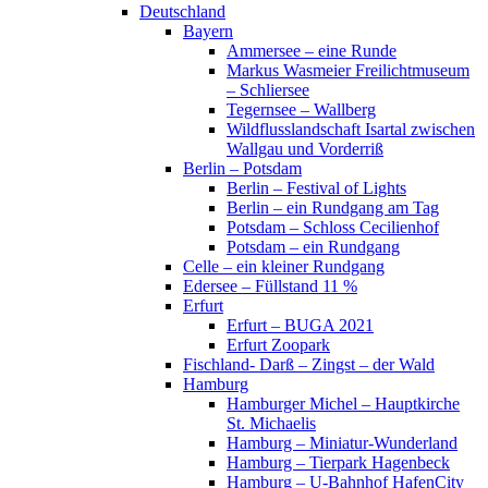
Deutschland
Bayern
Ammersee – eine Runde
Markus Wasmeier Freilichtmuseum
– Schliersee
Tegernsee – Wallberg
Wildflusslandschaft Isartal zwischen
Wallgau und Vorderriß
Berlin – Potsdam
Berlin – Festival of Lights
Berlin – ein Rundgang am Tag
Potsdam – Schloss Cecilienhof
Potsdam – ein Rundgang
Celle – ein kleiner Rundgang
Edersee – Füllstand 11 %
Erfurt
Erfurt – BUGA 2021
Erfurt Zoopark
Fischland- Darß – Zingst – der Wald
Hamburg
Hamburger Michel – Hauptkirche
St. Michaelis
Hamburg – Miniatur-Wunderland
Hamburg – Tierpark Hagenbeck
Hamburg – U-Bahnhof HafenCity