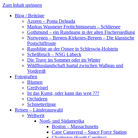
Zum Inhalt springen
Blog / Beiträge
Azoren – Ponta Delgada
Markus Wasmeier Freilichtmuseum – Schliersee
Gothmund – ein Rundgang in der alten Fischersiedlung
Norwegen – Bergen-Kirkenes-Bergen – Die klassische
Postschiffroute
Rapsblüte an der Ostsee in Schleswig-Holstein
Schellbruch – NSG Lübeck
Die Trave im Sommer oder im Winter
Wildflusslandschaft Isartal zwischen Wallgau und
Vorderriß
Fotografien
Blumen
Greifvögel
Ist das Kunst, oder kann das weg ???
Orchideen
Schmetterlinge
Reisen – Länderauswahl
Weltweit
Nord- und Südamerika
Boston – Massachusetts
Cape Canaveral – Space Force Station
Charleston (South Carolina)