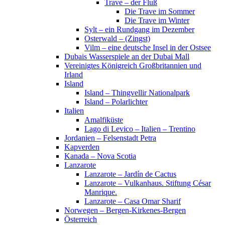
Trave – der Fluß
Die Trave im Sommer
Die Trave im Winter
Sylt – ein Rundgang im Dezember
Osterwald – (Zingst)
Vilm – eine deutsche Insel in der Ostsee
Dubais Wasserspiele an der Dubai Mall
Vereinigtes Königreich Großbritannien und
Irland
Island
Island – Thingvellir Nationalpark
Island – Polarlichter
Italien
Amalfiküste
Lago di Levico – Italien – Trentino
Jordanien – Felsenstadt Petra
Kapverden
Kanada – Nova Scotia
Lanzarote
Lanzarote – Jardín de Cactus
Lanzarote – Vulkanhaus. Stiftung César
Manrique.
Lanzarote – Casa Omar Sharif
Norwegen – Bergen-Kirkenes-Bergen
Österreich