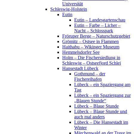
Universität
Schleswig-Holstein
Eutin
Eutin – Landesgartenschau
Eutin – Farbe – Licher –
Nacht – Schlosspark
Fröruper Berge – Naturschutzgebiet
Grömitz – Ostsee in Flammen
Haithabu – Wikinger Museum
Hemmelsdorfer See
Holm – Die Fischersiedlung in
Schleswig – Ostseefjord Schlei
Hansestadt Lübeck
Gothmund – der
Fischereihafen
Lübeck – ein Spaziergang am
Tag
Lübeck – ein Spaziergang zur
„Blauen Stunde“
Lübeck – Blaue Stunde
Lübeck – Blaue Stunde und
auch mal anders
Lübeck – Die Hansestadt im
Winter
Märchenwald an der Trave im