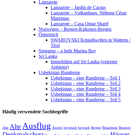
Lanzarote
Lanzarote – Jardín de Cactus
Lanzarote – Vulkanhaus. Stiftung César
Manrique.
Lanzarote – Casa Omar Sharif
Norwegen – Bergen-Kirkenes-Bergen
Österreich
SWAROVSKI Kristallwelten in Wattens /
Tirol
Singapur – a light Marina Bay
Sri Lanka
Immobilien auf Sri Lanka (externer
Anbieter)
Usbekistan Rundreise
Usbekistan – eine Rundreise – Teil 1
Usbekistan – eine Rundreise – Teil 2
Usbekistan – eine Rundreise – Teil 3
Usbekistan – eine Rundreise – Teil 4
Usbekistan – eine Rundreise – Teil 5
Häufig verwendete Suchbegriffe
Ausflug
Alte
Alm
Azoren
bayerisch
bayrisch
Bergen
Brauchtum
Brauerei
Denkmalschutz
Häuser