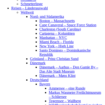
Schmetterlinge
Reisen – Länderauswahl
Weltweit
Nord- und Südamerika
Boston – Massachusetts
Cape Canaveral – Space Force Station
Charleston (South Carolina)
Cartagena – Kolumbien
Manhattan – NYC
Miami Beach – Florida
New York – High Line
Santo Domingo – Dominikanische
Republik
Grönland – Prinz Christian Sund
Dänemark
Dänemark – Aarhus – Den Gamle By –
Das Alte Stadt Museum
Dänemark – Møns Klint
Deutschland
Bayern
Ammersee – eine Runde
Markus Wasmeier Freilichtmuseum
– Schliersee
Tegernsee – Wallberg