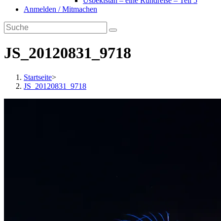
Usbekistan – eine Rundreise – Teil 5
Anmelden / Mitmachen
JS_20120831_9718
Startseite
>
JS_20120831_9718