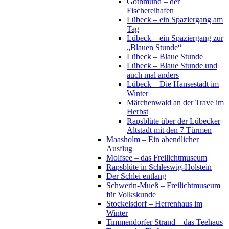
Gothmund – der
Fischereihafen
Lübeck – ein Spaziergang am
Tag
Lübeck – ein Spaziergang zur
„Blauen Stunde“
Lübeck – Blaue Stunde
Lübeck – Blaue Stunde und
auch mal anders
Lübeck – Die Hansestadt im
Winter
Märchenwald an der Trave im
Herbst
Rapsblüte über der Lübecker
Altstadt mit den 7 Türmen
Maasholm – Ein abendlicher
Ausflug
Molfsee – das Freilichtmuseum
Rapsblüte in Schleswig-Holstein
Der Schlei entlang
Schwerin-Mueß – Freilichtmuseum
für Volkskunde
Stockelsdorf – Herrenhaus im
Winter
Timmendorfer Strand – das Teehaus