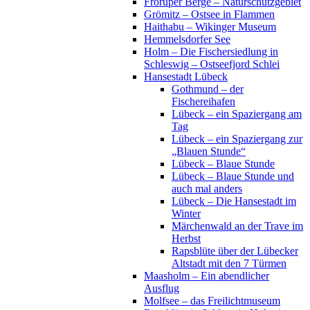
Fröruper Berge – Naturschutzgebiet
Grömitz – Ostsee in Flammen
Haithabu – Wikinger Museum
Hemmelsdorfer See
Holm – Die Fischersiedlung in
Schleswig – Ostseefjord Schlei
Hansestadt Lübeck
Gothmund – der
Fischereihafen
Lübeck – ein Spaziergang am
Tag
Lübeck – ein Spaziergang zur
„Blauen Stunde“
Lübeck – Blaue Stunde
Lübeck – Blaue Stunde und
auch mal anders
Lübeck – Die Hansestadt im
Winter
Märchenwald an der Trave im
Herbst
Rapsblüte über der Lübecker
Altstadt mit den 7 Türmen
Maasholm – Ein abendlicher
Ausflug
Molfsee – das Freilichtmuseum