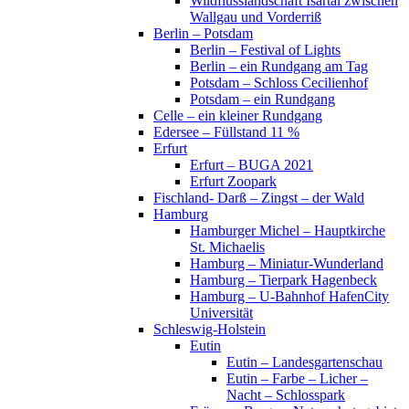
Wildflusslandschaft Isartal zwischen
Wallgau und Vorderriß
Berlin – Potsdam
Berlin – Festival of Lights
Berlin – ein Rundgang am Tag
Potsdam – Schloss Cecilienhof
Potsdam – ein Rundgang
Celle – ein kleiner Rundgang
Edersee – Füllstand 11 %
Erfurt
Erfurt – BUGA 2021
Erfurt Zoopark
Fischland- Darß – Zingst – der Wald
Hamburg
Hamburger Michel – Hauptkirche
St. Michaelis
Hamburg – Miniatur-Wunderland
Hamburg – Tierpark Hagenbeck
Hamburg – U-Bahnhof HafenCity
Universität
Schleswig-Holstein
Eutin
Eutin – Landesgartenschau
Eutin – Farbe – Licher –
Nacht – Schlosspark