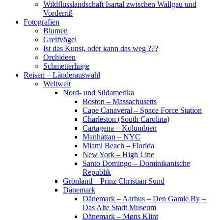
Wildflusslandschaft Isartal zwischen Wallgau und
Vorderriß
Fotografien
Blumen
Greifvögel
Ist das Kunst, oder kann das weg ???
Orchideen
Schmetterlinge
Reisen – Länderauswahl
Weltweit
Nord- und Südamerika
Boston – Massachusetts
Cape Canaveral – Space Force Station
Charleston (South Carolina)
Cartagena – Kolumbien
Manhattan – NYC
Miami Beach – Florida
New York – High Line
Santo Domingo – Dominikanische
Republik
Grönland – Prinz Christian Sund
Dänemark
Dänemark – Aarhus – Den Gamle By –
Das Alte Stadt Museum
Dänemark – Møns Klint