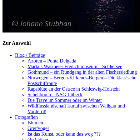
Zur Auswahl
Blog / Beiträge
Azoren – Ponta Delgada
Markus Wasmeier Freilichtmuseum – Schliersee
Gothmund – ein Rundgang in der alten Fischersiedlung
Norwegen – Bergen-Kirkenes-Bergen – Die klassische
Postschiffroute
Rapsblüte an der Ostsee in Schleswig-Holstein
Schellbruch – NSG Lübeck
Die Trave im Sommer oder im Winter
Wildflusslandschaft Isartal zwischen Wallgau und
Vorderriß
Fotografien
Blumen
Greifvögel
Ist das Kunst, oder kann das weg ???
Orchideen