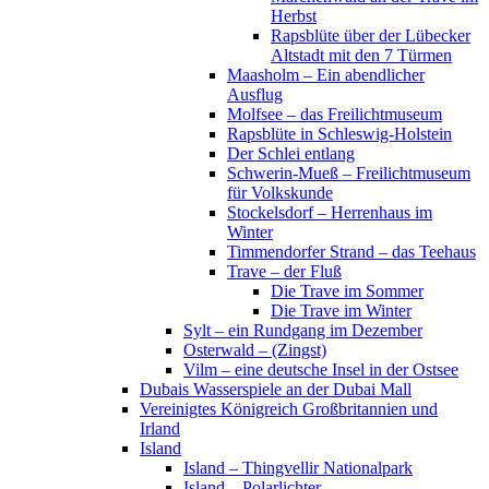
Herbst
Rapsblüte über der Lübecker
Altstadt mit den 7 Türmen
Maasholm – Ein abendlicher
Ausflug
Molfsee – das Freilichtmuseum
Rapsblüte in Schleswig-Holstein
Der Schlei entlang
Schwerin-Mueß – Freilichtmuseum
für Volkskunde
Stockelsdorf – Herrenhaus im
Winter
Timmendorfer Strand – das Teehaus
Trave – der Fluß
Die Trave im Sommer
Die Trave im Winter
Sylt – ein Rundgang im Dezember
Osterwald – (Zingst)
Vilm – eine deutsche Insel in der Ostsee
Dubais Wasserspiele an der Dubai Mall
Vereinigtes Königreich Großbritannien und
Irland
Island
Island – Thingvellir Nationalpark
Island – Polarlichter