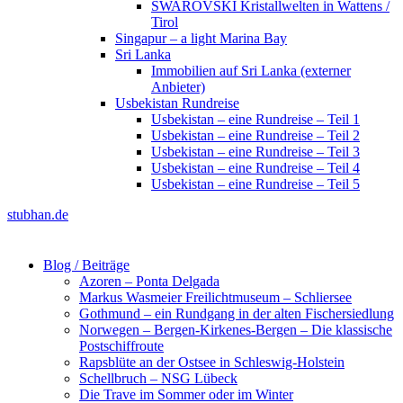
SWAROVSKI Kristallwelten in Wattens /
Tirol
Singapur – a light Marina Bay
Sri Lanka
Immobilien auf Sri Lanka (externer
Anbieter)
Usbekistan Rundreise
Usbekistan – eine Rundreise – Teil 1
Usbekistan – eine Rundreise – Teil 2
Usbekistan – eine Rundreise – Teil 3
Usbekistan – eine Rundreise – Teil 4
Usbekistan – eine Rundreise – Teil 5
stubhan.de
Blog / Beiträge
Azoren – Ponta Delgada
Markus Wasmeier Freilichtmuseum – Schliersee
Gothmund – ein Rundgang in der alten Fischersiedlung
Norwegen – Bergen-Kirkenes-Bergen – Die klassische
Postschiffroute
Rapsblüte an der Ostsee in Schleswig-Holstein
Schellbruch – NSG Lübeck
Die Trave im Sommer oder im Winter