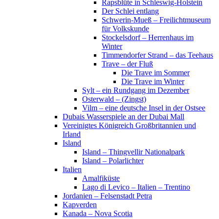
Rapsblüte in Schleswig-Holstein
Der Schlei entlang
Schwerin-Mueß – Freilichtmuseum
für Volkskunde
Stockelsdorf – Herrenhaus im
Winter
Timmendorfer Strand – das Teehaus
Trave – der Fluß
Die Trave im Sommer
Die Trave im Winter
Sylt – ein Rundgang im Dezember
Osterwald – (Zingst)
Vilm – eine deutsche Insel in der Ostsee
Dubais Wasserspiele an der Dubai Mall
Vereinigtes Königreich Großbritannien und
Irland
Island
Island – Thingvellir Nationalpark
Island – Polarlichter
Italien
Amalfiküste
Lago di Levico – Italien – Trentino
Jordanien – Felsenstadt Petra
Kapverden
Kanada – Nova Scotia