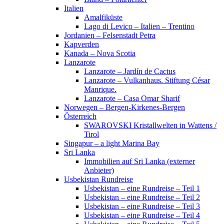
Italien
Amalfiküste
Lago di Levico – Italien – Trentino
Jordanien – Felsenstadt Petra
Kapverden
Kanada – Nova Scotia
Lanzarote
Lanzarote – Jardín de Cactus
Lanzarote – Vulkanhaus. Stiftung César
Manrique.
Lanzarote – Casa Omar Sharif
Norwegen – Bergen-Kirkenes-Bergen
Österreich
SWAROVSKI Kristallwelten in Wattens /
Tirol
Singapur – a light Marina Bay
Sri Lanka
Immobilien auf Sri Lanka (externer
Anbieter)
Usbekistan Rundreise
Usbekistan – eine Rundreise – Teil 1
Usbekistan – eine Rundreise – Teil 2
Usbekistan – eine Rundreise – Teil 3
Usbekistan – eine Rundreise – Teil 4