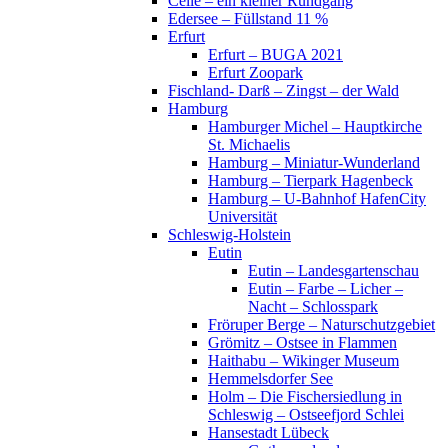
Celle – ein kleiner Rundgang
Edersee – Füllstand 11 %
Erfurt
Erfurt – BUGA 2021
Erfurt Zoopark
Fischland- Darß – Zingst – der Wald
Hamburg
Hamburger Michel – Hauptkirche
St. Michaelis
Hamburg – Miniatur-Wunderland
Hamburg – Tierpark Hagenbeck
Hamburg – U-Bahnhof HafenCity
Universität
Schleswig-Holstein
Eutin
Eutin – Landesgartenschau
Eutin – Farbe – Licher –
Nacht – Schlosspark
Fröruper Berge – Naturschutzgebiet
Grömitz – Ostsee in Flammen
Haithabu – Wikinger Museum
Hemmelsdorfer See
Holm – Die Fischersiedlung in
Schleswig – Ostseefjord Schlei
Hansestadt Lübeck