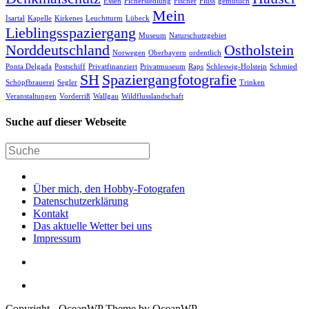
Essen
Fichersiedlung
Fischer
Fluss
gemütlich
Mein
Isartal
Kapelle
Kirkenes
Leuchtturm
Lübeck
Lieblingsspaziergang
Museum
Naturschutzgebiet
Norddeutschland
Ostholstein
Norwegen
Oberbayern
ordentlich
Ponta Delgada
Postschiff
Privatfinanziert
Privatmuseum
Raps
Schleswig-Holstein
Schmied
SH
Spaziergangfotografie
Schöpfbrauerei
Segler
Trinken
Veranstaltungen
Vorderriß
Wallgau
Wildflusslandschaft
Suche auf dieser Webseite
Über mich, den Hobby-Fotografen
Datenschutzerklärung
Kontakt
Das aktuelle Wetter bei uns
Impressum
Copyright - OceanWP Theme by OceanWP