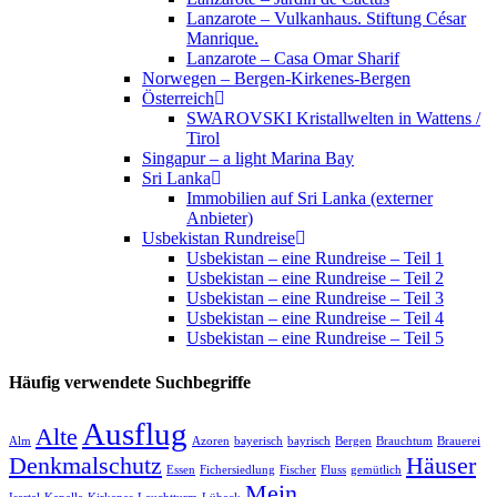
Lanzarote – Vulkanhaus. Stiftung César
Manrique.
Lanzarote – Casa Omar Sharif
Norwegen – Bergen-Kirkenes-Bergen
Österreich
SWAROVSKI Kristallwelten in Wattens /
Tirol
Singapur – a light Marina Bay
Sri Lanka
Immobilien auf Sri Lanka (externer
Anbieter)
Usbekistan Rundreise
Usbekistan – eine Rundreise – Teil 1
Usbekistan – eine Rundreise – Teil 2
Usbekistan – eine Rundreise – Teil 3
Usbekistan – eine Rundreise – Teil 4
Usbekistan – eine Rundreise – Teil 5
Häufig verwendete Suchbegriffe
Ausflug
Alte
Alm
Azoren
bayerisch
bayrisch
Bergen
Brauchtum
Brauerei
Denkmalschutz
Häuser
Essen
Fichersiedlung
Fischer
Fluss
gemütlich
Mein