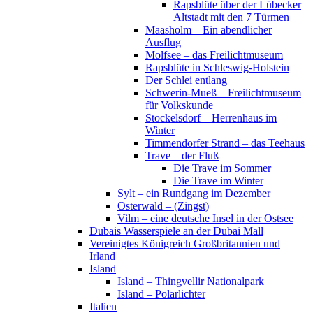
Rapsblüte über der Lübecker
Altstadt mit den 7 Türmen
Maasholm – Ein abendlicher
Ausflug
Molfsee – das Freilichtmuseum
Rapsblüte in Schleswig-Holstein
Der Schlei entlang
Schwerin-Mueß – Freilichtmuseum
für Volkskunde
Stockelsdorf – Herrenhaus im
Winter
Timmendorfer Strand – das Teehaus
Trave – der Fluß
Die Trave im Sommer
Die Trave im Winter
Sylt – ein Rundgang im Dezember
Osterwald – (Zingst)
Vilm – eine deutsche Insel in der Ostsee
Dubais Wasserspiele an der Dubai Mall
Vereinigtes Königreich Großbritannien und
Irland
Island
Island – Thingvellir Nationalpark
Island – Polarlichter
Italien