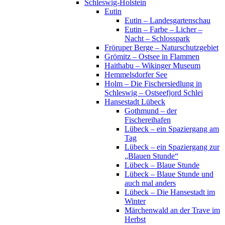
Schleswig-Holstein
Eutin
Eutin – Landesgartenschau
Eutin – Farbe – Licher –
Nacht – Schlosspark
Fröruper Berge – Naturschutzgebiet
Grömitz – Ostsee in Flammen
Haithabu – Wikinger Museum
Hemmelsdorfer See
Holm – Die Fischersiedlung in
Schleswig – Ostseefjord Schlei
Hansestadt Lübeck
Gothmund – der
Fischereihafen
Lübeck – ein Spaziergang am
Tag
Lübeck – ein Spaziergang zur
„Blauen Stunde“
Lübeck – Blaue Stunde
Lübeck – Blaue Stunde und
auch mal anders
Lübeck – Die Hansestadt im
Winter
Märchenwald an der Trave im
Herbst