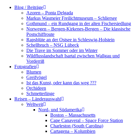
Zum
Blog / Beiträge
Inhalt
Azoren – Ponta Delgada
springen
Markus Wasmeier Freilichtmuseum – Schliersee
Gothmund – ein Rundgang in der alten Fischersiedlung
Norwegen – Bergen-Kirkenes-Bergen – Die klassische
Postschiffroute
Rapsblüte an der Ostsee in Schleswig-Holstein
Schellbruch – NSG Lübeck
Die Trave im Sommer oder im Winter
Wildflusslandschaft Isartal zwischen Wallgau und
Vorderriß
Fotografien
Blumen
Greifvögel
Ist das Kunst, oder kann das weg ???
Orchideen
Schmetterlinge
Reisen – Länderauswahl
Weltweit
Nord- und Südamerika
Boston – Massachusetts
Cape Canaveral – Space Force Station
Charleston (South Carolina)
Cartagena – Kolumbien