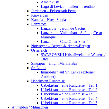
Amalfiküste
Lago di Levico – Italien – Trentino
Jordanien – Felsenstadt Petra
Kapverden
Kanada – Nova Scotia
Lanzarote
Lanzarote – Jardín de Cactus
Lanzarote – Vulkanhaus. Stiftung César
Manrique.
Lanzarote – Casa Omar Sharif
Norwegen – Bergen-Kirkenes-Bergen
Österreich
SWAROVSKI Kristallwelten in Wattens /
Tirol
Singapur – a light Marina Bay
Sri Lanka
Immobilien auf Sri Lanka (externer
Anbieter)
Usbekistan Rundreise
Usbekistan – eine Rundreise – Teil 1
Usbekistan – eine Rundreise – Teil 2
Usbekistan – eine Rundreise – Teil 3
Usbekistan – eine Rundreise – Teil 4
Usbekistan – eine Rundreise – Teil 5
Anmelden / Mitmachen