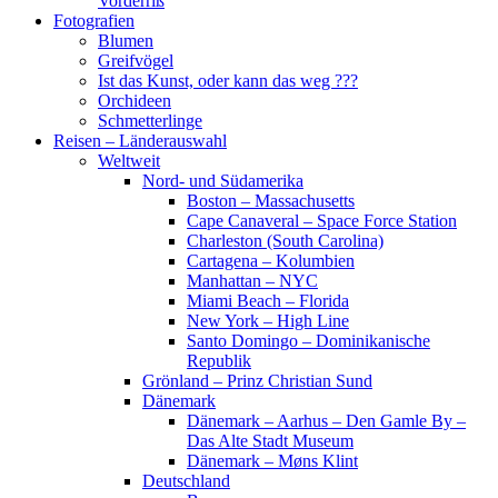
Vorderriß
Fotografien
Blumen
Greifvögel
Ist das Kunst, oder kann das weg ???
Orchideen
Schmetterlinge
Reisen – Länderauswahl
Weltweit
Nord- und Südamerika
Boston – Massachusetts
Cape Canaveral – Space Force Station
Charleston (South Carolina)
Cartagena – Kolumbien
Manhattan – NYC
Miami Beach – Florida
New York – High Line
Santo Domingo – Dominikanische
Republik
Grönland – Prinz Christian Sund
Dänemark
Dänemark – Aarhus – Den Gamle By –
Das Alte Stadt Museum
Dänemark – Møns Klint
Deutschland