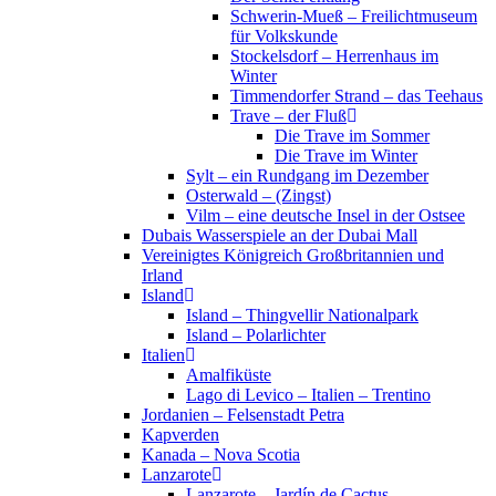
Schwerin-Mueß – Freilichtmuseum
für Volkskunde
Stockelsdorf – Herrenhaus im
Winter
Timmendorfer Strand – das Teehaus
Trave – der Fluß
Die Trave im Sommer
Die Trave im Winter
Sylt – ein Rundgang im Dezember
Osterwald – (Zingst)
Vilm – eine deutsche Insel in der Ostsee
Dubais Wasserspiele an der Dubai Mall
Vereinigtes Königreich Großbritannien und
Irland
Island
Island – Thingvellir Nationalpark
Island – Polarlichter
Italien
Amalfiküste
Lago di Levico – Italien – Trentino
Jordanien – Felsenstadt Petra
Kapverden
Kanada – Nova Scotia
Lanzarote
Lanzarote – Jardín de Cactus