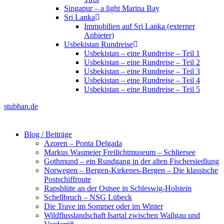
Singapur – a light Marina Bay
Sri Lanka
Immobilien auf Sri Lanka (externer
Anbieter)
Usbekistan Rundreise
Usbekistan – eine Rundreise – Teil 1
Usbekistan – eine Rundreise – Teil 2
Usbekistan – eine Rundreise – Teil 3
Usbekistan – eine Rundreise – Teil 4
Usbekistan – eine Rundreise – Teil 5
stubhan.de
Blog / Beiträge
Azoren – Ponta Delgada
Markus Wasmeier Freilichtmuseum – Schliersee
Gothmund – ein Rundgang in der alten Fischersiedlung
Norwegen – Bergen-Kirkenes-Bergen – Die klassische
Postschiffroute
Rapsblüte an der Ostsee in Schleswig-Holstein
Schellbruch – NSG Lübeck
Die Trave im Sommer oder im Winter
Wildflusslandschaft Isartal zwischen Wallgau und