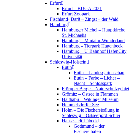
Erfurt
Erfurt – BUGA 2021
Erfurt Zoopark
Fischland- Darß – Zingst – der Wald
Hamburg
Hamburger Michel – Hauptkirche
St. Michaelis
Hamburg – Miniatur-Wunderland
Hamburg – Tierpark Hagenbeck
Hamburg – U-Bahnhof HafenCity
Universität
Schleswig-Holstein
Eutin
Eutin – Landesgartenschau
Eutin – Farbe – Licher –
Nacht – Schlosspark
Fröruper Berge – Naturschutzgebiet
Grömitz – Ostsee in Flammen
Haithabu – Wikinger Museum
Hemmelsdorfer See
Holm – Die Fischersiedlung in
Schleswig – Ostseefjord Schlei
Hansestadt Lübeck
Gothmund – der
Fischereihafen