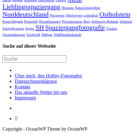
Isartal
Kapelle
Kirkenes
Leuchtturm
Lübeck
Lieblingsspaziergang
Museum
Naturschutzgebiet
Norddeutschland
Ostholstein
Norwegen
Oberbayern
ordentlich
Ponta Delgada
Postschiff
Privatfinanziert
Privatmuseum
Raps
Schleswig-Holstein
Schmied
SH
Spaziergangfotografie
Schöpfbrauerei
Segler
Trinken
Veranstaltungen
Vorderriß
Wallgau
Wildflusslandschaft
Suche auf dieser Webseite
Über mich, den Hobby-Fotografen
Datenschutzerklärung
Kontakt
Das aktuelle Wetter bei uns
Impressum
Copyright - OceanWP Theme by OceanWP