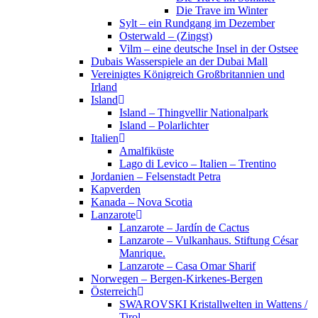
Die Trave im Winter
Sylt – ein Rundgang im Dezember
Osterwald – (Zingst)
Vilm – eine deutsche Insel in der Ostsee
Dubais Wasserspiele an der Dubai Mall
Vereinigtes Königreich Großbritannien und
Irland
Island
Island – Thingvellir Nationalpark
Island – Polarlichter
Italien
Amalfiküste
Lago di Levico – Italien – Trentino
Jordanien – Felsenstadt Petra
Kapverden
Kanada – Nova Scotia
Lanzarote
Lanzarote – Jardín de Cactus
Lanzarote – Vulkanhaus. Stiftung César
Manrique.
Lanzarote – Casa Omar Sharif
Norwegen – Bergen-Kirkenes-Bergen
Österreich
SWAROVSKI Kristallwelten in Wattens /
Tirol