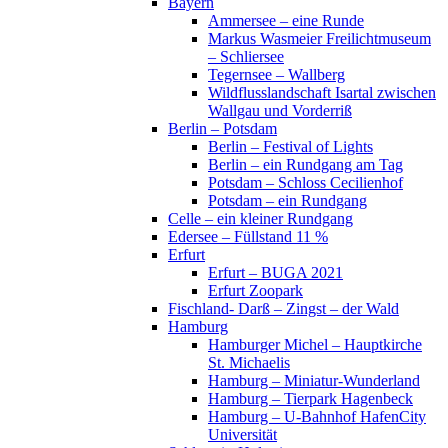
Bayern
Ammersee – eine Runde
Markus Wasmeier Freilichtmuseum
– Schliersee
Tegernsee – Wallberg
Wildflusslandschaft Isartal zwischen
Wallgau und Vorderriß
Berlin – Potsdam
Berlin – Festival of Lights
Berlin – ein Rundgang am Tag
Potsdam – Schloss Cecilienhof
Potsdam – ein Rundgang
Celle – ein kleiner Rundgang
Edersee – Füllstand 11 %
Erfurt
Erfurt – BUGA 2021
Erfurt Zoopark
Fischland- Darß – Zingst – der Wald
Hamburg
Hamburger Michel – Hauptkirche
St. Michaelis
Hamburg – Miniatur-Wunderland
Hamburg – Tierpark Hagenbeck
Hamburg – U-Bahnhof HafenCity
Universität