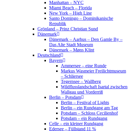
Manhattan – NYC
Miami Beach – Florida
New York – High Line
Santo Domingo – Dominikanische
Republik
Grönland – Prinz Christian Sund
Dänemark
Dänemark – Aarhus – Den Gamle By –
Das Alte Stadt Museum
Dänemark – Møns Klint
Deutschland
Bayern
Ammersee – eine Runde
Markus Wasmeier Freilichtmuseum
– Schliersee
Tegernsee – Wallberg
Wildflusslandschaft Isartal zwischen
Wallgau und Vorderriß
Berlin – Potsdam
Berlin – Festival of Lights
Berlin – ein Rundgang am Tag
Potsdam – Schloss Cecilienhof
Potsdam – ein Rundgang
Celle – ein kleiner Rundgang
Edersee – Füllstand 11 %