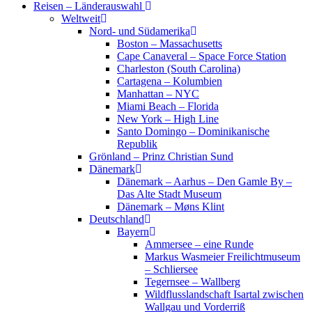
Reisen – Länderauswahl
Weltweit
Nord- und Südamerika
Boston – Massachusetts
Cape Canaveral – Space Force Station
Charleston (South Carolina)
Cartagena – Kolumbien
Manhattan – NYC
Miami Beach – Florida
New York – High Line
Santo Domingo – Dominikanische
Republik
Grönland – Prinz Christian Sund
Dänemark
Dänemark – Aarhus – Den Gamle By –
Das Alte Stadt Museum
Dänemark – Møns Klint
Deutschland
Bayern
Ammersee – eine Runde
Markus Wasmeier Freilichtmuseum
– Schliersee
Tegernsee – Wallberg
Wildflusslandschaft Isartal zwischen
Wallgau und Vorderriß