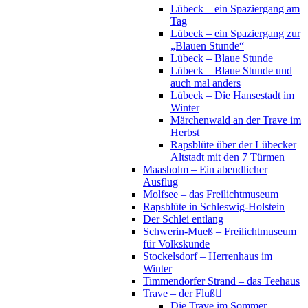
Lübeck – ein Spaziergang am
Tag
Lübeck – ein Spaziergang zur
„Blauen Stunde“
Lübeck – Blaue Stunde
Lübeck – Blaue Stunde und
auch mal anders
Lübeck – Die Hansestadt im
Winter
Märchenwald an der Trave im
Herbst
Rapsblüte über der Lübecker
Altstadt mit den 7 Türmen
Maasholm – Ein abendlicher
Ausflug
Molfsee – das Freilichtmuseum
Rapsblüte in Schleswig-Holstein
Der Schlei entlang
Schwerin-Mueß – Freilichtmuseum
für Volkskunde
Stockelsdorf – Herrenhaus im
Winter
Timmendorfer Strand – das Teehaus
Trave – der Fluß
Die Trave im Sommer