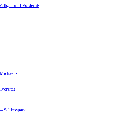
Wallgau und Vorderriß
Michaelis
versität
 – Schlosspark