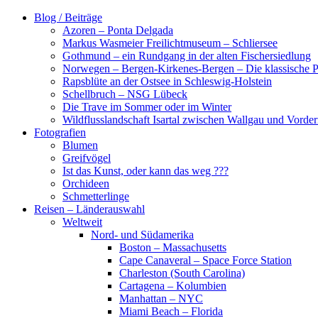
Zum
Blog / Beiträge
Inhalt
Azoren – Ponta Delgada
springen
Markus Wasmeier Freilichtmuseum – Schliersee
Gothmund – ein Rundgang in der alten Fischersiedlung
Norwegen – Bergen-Kirkenes-Bergen – Die klassische Po
Rapsblüte an der Ostsee in Schleswig-Holstein
Schellbruch – NSG Lübeck
Die Trave im Sommer oder im Winter
Wildflusslandschaft Isartal zwischen Wallgau und Vorder
Fotografien
Blumen
Greifvögel
Ist das Kunst, oder kann das weg ???
Orchideen
Schmetterlinge
Reisen – Länderauswahl
Weltweit
Nord- und Südamerika
Boston – Massachusetts
Cape Canaveral – Space Force Station
Charleston (South Carolina)
Cartagena – Kolumbien
Manhattan – NYC
Miami Beach – Florida