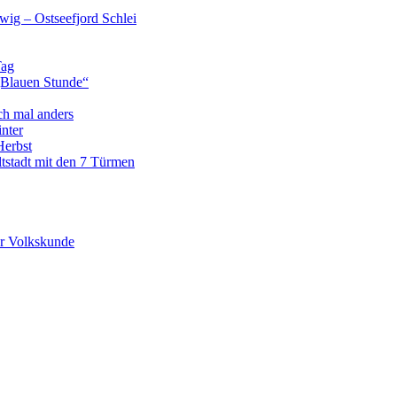
wig – Ostseefjord Schlei
Tag
„Blauen Stunde“
ch mal anders
nter
Herbst
tstadt mit den 7 Türmen
r Volkskunde