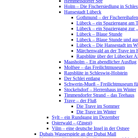
Hemmelsdorfer See
Holm – Die Fischersiedlung in Schles
Hansestadt Lübeck
Gothmund – der Fischereihafen
Lübeck – ein Spaziergang am 
Lübeck – ein Spaziergang zur 
Lübeck – Blaue Stunde
Lübeck – Blaue Stunde und au
Lübeck – Die Hansestadt im Wi
Märchenwald an der Trave im 
Rapsblüte über der Lübecker Al
Maasholm – Ein abendlicher Ausflug
Molfsee – das Freilichtmuseum
Rapsblüte in Schleswig-Holstein
Der Schlei entlang
Schwerin-Mueß – Freilichtmuseum fü
Stockelsdorf – Herrenhaus im Winter
Timmendorfer Strand – das Teehaus
Trave – der Fluß
Die Trave im Sommer
Die Trave im Winter
Sylt – ein Rundgang im Dezember
Osterwald – (Zingst)
Vilm – eine deutsche Insel in der Ostsee
Dubais Wasserspiele an der Dubai Mall