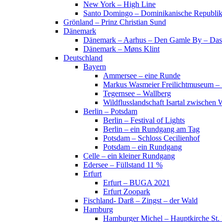
New York – High Line
Santo Domingo – Dominikanische Republi
Grönland – Prinz Christian Sund
Dänemark
Dänemark – Aarhus – Den Gamle By – Das
Dänemark – Møns Klint
Deutschland
Bayern
Ammersee – eine Runde
Markus Wasmeier Freilichtmuseum – 
Tegernsee – Wallberg
Wildflusslandschaft Isartal zwischen 
Berlin – Potsdam
Berlin – Festival of Lights
Berlin – ein Rundgang am Tag
Potsdam – Schloss Cecilienhof
Potsdam – ein Rundgang
Celle – ein kleiner Rundgang
Edersee – Füllstand 11 %
Erfurt
Erfurt – BUGA 2021
Erfurt Zoopark
Fischland- Darß – Zingst – der Wald
Hamburg
Hamburger Michel – Hauptkirche St. 