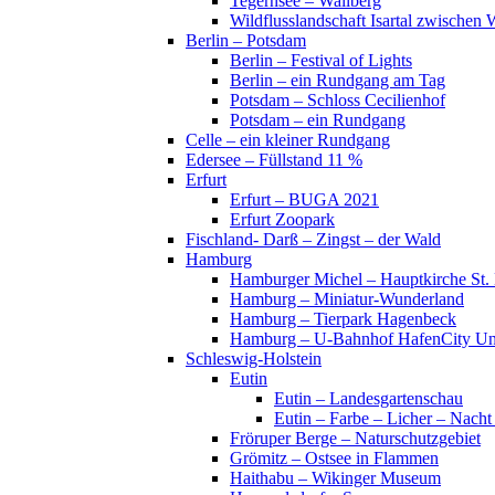
Tegernsee – Wallberg
Wildflusslandschaft Isartal zwischen 
Berlin – Potsdam
Berlin – Festival of Lights
Berlin – ein Rundgang am Tag
Potsdam – Schloss Cecilienhof
Potsdam – ein Rundgang
Celle – ein kleiner Rundgang
Edersee – Füllstand 11 %
Erfurt
Erfurt – BUGA 2021
Erfurt Zoopark
Fischland- Darß – Zingst – der Wald
Hamburg
Hamburger Michel – Hauptkirche St. 
Hamburg – Miniatur-Wunderland
Hamburg – Tierpark Hagenbeck
Hamburg – U-Bahnhof HafenCity Uni
Schleswig-Holstein
Eutin
Eutin – Landesgartenschau
Eutin – Farbe – Licher – Nacht
Fröruper Berge – Naturschutzgebiet
Grömitz – Ostsee in Flammen
Haithabu – Wikinger Museum