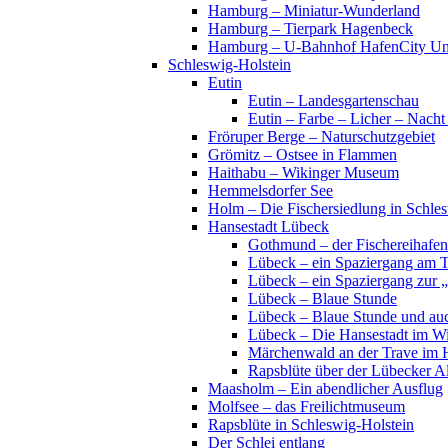
Hamburg – Miniatur-Wunderland
Hamburg – Tierpark Hagenbeck
Hamburg – U-Bahnhof HafenCity Uni
Schleswig-Holstein
Eutin
Eutin – Landesgartenschau
Eutin – Farbe – Licher – Nacht
Fröruper Berge – Naturschutzgebiet
Grömitz – Ostsee in Flammen
Haithabu – Wikinger Museum
Hemmelsdorfer See
Holm – Die Fischersiedlung in Schles
Hansestadt Lübeck
Gothmund – der Fischereihafen
Lübeck – ein Spaziergang am 
Lübeck – ein Spaziergang zur 
Lübeck – Blaue Stunde
Lübeck – Blaue Stunde und au
Lübeck – Die Hansestadt im Wi
Märchenwald an der Trave im 
Rapsblüte über der Lübecker Al
Maasholm – Ein abendlicher Ausflug
Molfsee – das Freilichtmuseum
Rapsblüte in Schleswig-Holstein
Der Schlei entlang