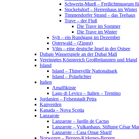
Schwerin-Mueß – Freilichtmuseum fü
Stockelsdorf – Herrenhaus im Winter
Timmendorfer Strand – das Teehaus
Trave – der Fluß
Die Trave im Sommer
Die Trave im Winter
Sylt – ein Rundgang im Dezember
Osterwald – (Zingst)
Vilm – eine deutsche Insel in der Ostsee
Dubais Wasserspiele an der Dubai Mall
Vereinigtes Königreich Großbritannien und Irland
Island
Island – Thingvellir Nationalpark
Island – Polarlichter
Italien
Amalfiküste
Lago di Levico – Italien – Trentino
Jordanien – Felsenstadt Petra
Kapverden
Kanada – Nova Scotia
Lanzarote
Lanzarote – Jardín de Cactus
Lanzarote – Vulkanhaus. Stiftung César Ma
Lanzarote – Casa Omar Sharif
Norwegen – Bergen-Kirkenes-Bergen