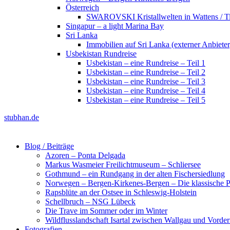
Österreich
SWAROVSKI Kristallwelten in Wattens / Ti
Singapur – a light Marina Bay
Sri Lanka
Immobilien auf Sri Lanka (externer Anbieter
Usbekistan Rundreise
Usbekistan – eine Rundreise – Teil 1
Usbekistan – eine Rundreise – Teil 2
Usbekistan – eine Rundreise – Teil 3
Usbekistan – eine Rundreise – Teil 4
Usbekistan – eine Rundreise – Teil 5
stubhan.de
Blog / Beiträge
Azoren – Ponta Delgada
Markus Wasmeier Freilichtmuseum – Schliersee
Gothmund – ein Rundgang in der alten Fischersiedlung
Norwegen – Bergen-Kirkenes-Bergen – Die klassische Po
Rapsblüte an der Ostsee in Schleswig-Holstein
Schellbruch – NSG Lübeck
Die Trave im Sommer oder im Winter
Wildflusslandschaft Isartal zwischen Wallgau und Vorder
Fotografien