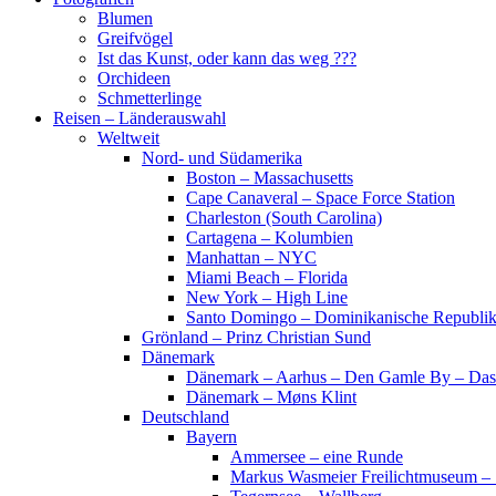
Blumen
Greifvögel
Ist das Kunst, oder kann das weg ???
Orchideen
Schmetterlinge
Reisen – Länderauswahl
Weltweit
Nord- und Südamerika
Boston – Massachusetts
Cape Canaveral – Space Force Station
Charleston (South Carolina)
Cartagena – Kolumbien
Manhattan – NYC
Miami Beach – Florida
New York – High Line
Santo Domingo – Dominikanische Republi
Grönland – Prinz Christian Sund
Dänemark
Dänemark – Aarhus – Den Gamle By – Das
Dänemark – Møns Klint
Deutschland
Bayern
Ammersee – eine Runde
Markus Wasmeier Freilichtmuseum – 