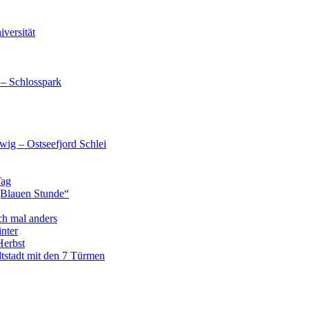
versität
 – Schlosspark
wig – Ostseefjord Schlei
Tag
„Blauen Stunde“
ch mal anders
nter
Herbst
tstadt mit den 7 Türmen