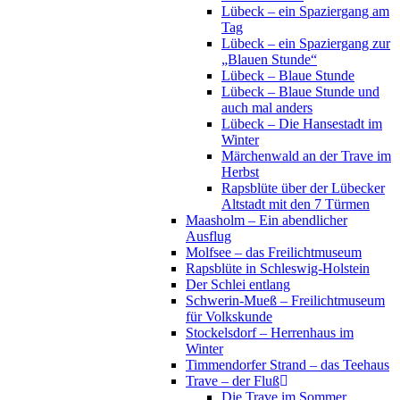
Lübeck – ein Spaziergang am
Tag
Lübeck – ein Spaziergang zur
„Blauen Stunde“
Lübeck – Blaue Stunde
Lübeck – Blaue Stunde und
auch mal anders
Lübeck – Die Hansestadt im
Winter
Märchenwald an der Trave im
Herbst
Rapsblüte über der Lübecker
Altstadt mit den 7 Türmen
Maasholm – Ein abendlicher
Ausflug
Molfsee – das Freilichtmuseum
Rapsblüte in Schleswig-Holstein
Der Schlei entlang
Schwerin-Mueß – Freilichtmuseum
für Volkskunde
Stockelsdorf – Herrenhaus im
Winter
Timmendorfer Strand – das Teehaus
Trave – der Fluß
Die Trave im Sommer