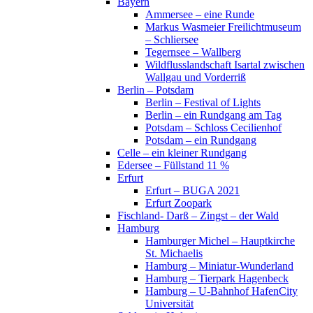
Bayern
Ammersee – eine Runde
Markus Wasmeier Freilichtmuseum
– Schliersee
Tegernsee – Wallberg
Wildflusslandschaft Isartal zwischen
Wallgau und Vorderriß
Berlin – Potsdam
Berlin – Festival of Lights
Berlin – ein Rundgang am Tag
Potsdam – Schloss Cecilienhof
Potsdam – ein Rundgang
Celle – ein kleiner Rundgang
Edersee – Füllstand 11 %
Erfurt
Erfurt – BUGA 2021
Erfurt Zoopark
Fischland- Darß – Zingst – der Wald
Hamburg
Hamburger Michel – Hauptkirche
St. Michaelis
Hamburg – Miniatur-Wunderland
Hamburg – Tierpark Hagenbeck
Hamburg – U-Bahnhof HafenCity
Universität