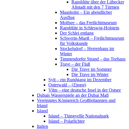
Rapsblüte über der Lübecker
Altstadt mit den 7 Türmen
Maasholm – Ein abendlicher
Ausflug
Molfsee – das Freilichtmuseum
Rapsblüte in Schleswig-Holstein
Der Schlei entlang
Schwerin-Mueß – Freilichtmuseum
für Volkskunde
Stockelsdorf – Herrenhaus im
Winter
Timmendorfer Strand – das Teehaus
Trave – der Fluß
Die Trave im Sommer
Die Trave im Winter
Sylt – ein Rundgang im Dezember
Osterwald – (Zingst)
Vilm – eine deutsche Insel in der Ostsee
Dubais Wasserspiele an der Dubai Mall
Vereinigtes Königreich Großbritannien und
Irland
Island
Island – Thingvellir Nationalpark
Island – Polarlichter
Italien