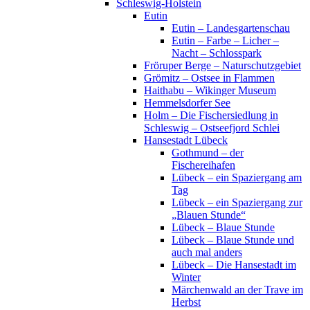
Schleswig-Holstein
Eutin
Eutin – Landesgartenschau
Eutin – Farbe – Licher –
Nacht – Schlosspark
Fröruper Berge – Naturschutzgebiet
Grömitz – Ostsee in Flammen
Haithabu – Wikinger Museum
Hemmelsdorfer See
Holm – Die Fischersiedlung in
Schleswig – Ostseefjord Schlei
Hansestadt Lübeck
Gothmund – der
Fischereihafen
Lübeck – ein Spaziergang am
Tag
Lübeck – ein Spaziergang zur
„Blauen Stunde“
Lübeck – Blaue Stunde
Lübeck – Blaue Stunde und
auch mal anders
Lübeck – Die Hansestadt im
Winter
Märchenwald an der Trave im
Herbst