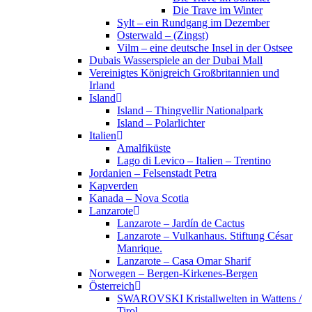
Die Trave im Winter
Sylt – ein Rundgang im Dezember
Osterwald – (Zingst)
Vilm – eine deutsche Insel in der Ostsee
Dubais Wasserspiele an der Dubai Mall
Vereinigtes Königreich Großbritannien und
Irland
Island
Island – Thingvellir Nationalpark
Island – Polarlichter
Italien
Amalfiküste
Lago di Levico – Italien – Trentino
Jordanien – Felsenstadt Petra
Kapverden
Kanada – Nova Scotia
Lanzarote
Lanzarote – Jardín de Cactus
Lanzarote – Vulkanhaus. Stiftung César
Manrique.
Lanzarote – Casa Omar Sharif
Norwegen – Bergen-Kirkenes-Bergen
Österreich
SWAROVSKI Kristallwelten in Wattens /
Tirol