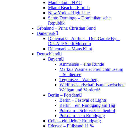
Manhattan – NYC
Miami Beach – Florida
New York – High Line
Santo Domingo – Dominikanische
Republik
Grönland – Prinz Christian Sund
Dänemark
Dänemark – Aarhus – Den Gamle By –
Das Alte Stadt Museum
Dänemark – Møns Klint
Deutschland
Bayern
Ammersee – eine Runde
Markus Wasmeier Freilichtmuseum
– Schliersee
Tegernsee – Wallberg
Wildflusslandschaft Isartal zwischen
Wallgau und Vorderriß
Berlin – Potsdam
Berlin – Festival of Lights
Berlin – ein Rundgang am Tag
Potsdam – Schloss Cecilienhof
Potsdam – ein Rundgang
Celle – ein kleiner Rundgang
Edersee – Füllstand 11 %