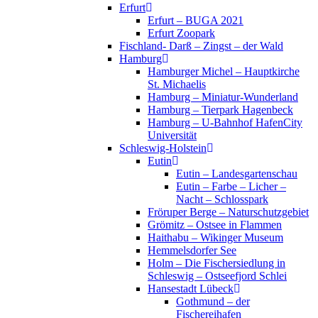
Erfurt
Erfurt – BUGA 2021
Erfurt Zoopark
Fischland- Darß – Zingst – der Wald
Hamburg
Hamburger Michel – Hauptkirche
St. Michaelis
Hamburg – Miniatur-Wunderland
Hamburg – Tierpark Hagenbeck
Hamburg – U-Bahnhof HafenCity
Universität
Schleswig-Holstein
Eutin
Eutin – Landesgartenschau
Eutin – Farbe – Licher –
Nacht – Schlosspark
Fröruper Berge – Naturschutzgebiet
Grömitz – Ostsee in Flammen
Haithabu – Wikinger Museum
Hemmelsdorfer See
Holm – Die Fischersiedlung in
Schleswig – Ostseefjord Schlei
Hansestadt Lübeck
Gothmund – der
Fischereihafen