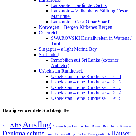
Lanzarote – Jardín de Cactus
Lanzarote – Vulkanhaus. Stiftung César
Manrique.
Lanzarote – Casa Omar Sharif
Norwegen – Bergen-Kirkenes-Bergen
Österreich
SWAROVSKI Kristallwelten in Wattens /
Tirol
Singapur – a light Marina Bay
Sri Lanka
Immobilien auf Sri Lanka (externer
Anbieter)
Usbekistan Rundreise
Usbekistan – eine Rundreise – Teil 1
Usbekistan – eine Rundreise – Teil 2
Usbekistan – eine Rundreise – Teil 3
Usbekistan – eine Rundreise – Teil 4
Usbekistan – eine Rundreise – Teil 5
Häufig verwendete Suchbegriffe
Ausflug
Alte
Alm
Azoren
bayerisch
bayrisch
Bergen
Brauchtum
Brauerei
Denkmalschutz
Häuser
Essen
Fichersiedlung
Fischer
Fluss
gemütlich