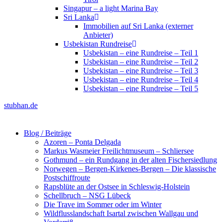
Singapur – a light Marina Bay
Sri Lanka
Immobilien auf Sri Lanka (externer
Anbieter)
Usbekistan Rundreise
Usbekistan – eine Rundreise – Teil 1
Usbekistan – eine Rundreise – Teil 2
Usbekistan – eine Rundreise – Teil 3
Usbekistan – eine Rundreise – Teil 4
Usbekistan – eine Rundreise – Teil 5
stubhan.de
Blog / Beiträge
Azoren – Ponta Delgada
Markus Wasmeier Freilichtmuseum – Schliersee
Gothmund – ein Rundgang in der alten Fischersiedlung
Norwegen – Bergen-Kirkenes-Bergen – Die klassische
Postschiffroute
Rapsblüte an der Ostsee in Schleswig-Holstein
Schellbruch – NSG Lübeck
Die Trave im Sommer oder im Winter
Wildflusslandschaft Isartal zwischen Wallgau und