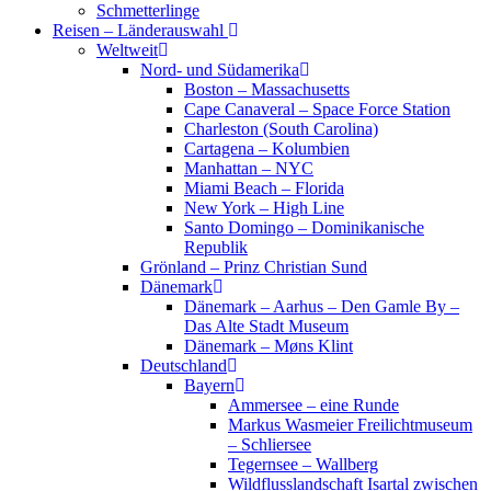
Schmetterlinge
Reisen – Länderauswahl
Weltweit
Nord- und Südamerika
Boston – Massachusetts
Cape Canaveral – Space Force Station
Charleston (South Carolina)
Cartagena – Kolumbien
Manhattan – NYC
Miami Beach – Florida
New York – High Line
Santo Domingo – Dominikanische
Republik
Grönland – Prinz Christian Sund
Dänemark
Dänemark – Aarhus – Den Gamle By –
Das Alte Stadt Museum
Dänemark – Møns Klint
Deutschland
Bayern
Ammersee – eine Runde
Markus Wasmeier Freilichtmuseum
– Schliersee
Tegernsee – Wallberg
Wildflusslandschaft Isartal zwischen