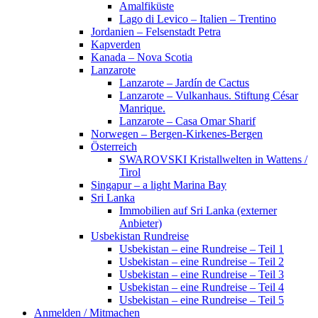
Amalfiküste
Lago di Levico – Italien – Trentino
Jordanien – Felsenstadt Petra
Kapverden
Kanada – Nova Scotia
Lanzarote
Lanzarote – Jardín de Cactus
Lanzarote – Vulkanhaus. Stiftung César
Manrique.
Lanzarote – Casa Omar Sharif
Norwegen – Bergen-Kirkenes-Bergen
Österreich
SWAROVSKI Kristallwelten in Wattens /
Tirol
Singapur – a light Marina Bay
Sri Lanka
Immobilien auf Sri Lanka (externer
Anbieter)
Usbekistan Rundreise
Usbekistan – eine Rundreise – Teil 1
Usbekistan – eine Rundreise – Teil 2
Usbekistan – eine Rundreise – Teil 3
Usbekistan – eine Rundreise – Teil 4
Usbekistan – eine Rundreise – Teil 5
Anmelden / Mitmachen