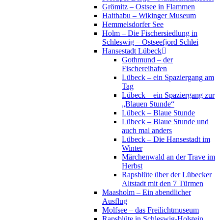
Grömitz – Ostsee in Flammen
Haithabu – Wikinger Museum
Hemmelsdorfer See
Holm – Die Fischersiedlung in
Schleswig – Ostseefjord Schlei
Hansestadt Lübeck
Gothmund – der
Fischereihafen
Lübeck – ein Spaziergang am
Tag
Lübeck – ein Spaziergang zur
„Blauen Stunde“
Lübeck – Blaue Stunde
Lübeck – Blaue Stunde und
auch mal anders
Lübeck – Die Hansestadt im
Winter
Märchenwald an der Trave im
Herbst
Rapsblüte über der Lübecker
Altstadt mit den 7 Türmen
Maasholm – Ein abendlicher
Ausflug
Molfsee – das Freilichtmuseum
Rapsblüte in Schleswig-Holstein