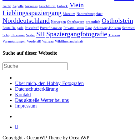
Mein
Isartal
Kapelle
Kirkenes
Leuchtturm
Lübeck
Lieblingsspaziergang
Museum
Naturschutzgebiet
Norddeutschland
Ostholstein
Norwegen
Oberbayern
ordentlich
Ponta Delgada
Postschiff
Privatfinanziert
Privatmuseum
Raps
Schleswig-Holstein
Schmied
SH
Spaziergangfotografie
Schöpfbrauerei
Segler
Trinken
Veranstaltungen
Vorderriß
Wallgau
Wildflusslandschaft
Suche auf dieser Webseite
Über mich, den Hobby-Fotografen
Datenschutzerklärung
Kontakt
Das aktuelle Wetter bei uns
Impressum
Copyright - OceanWP Theme by OceanWP