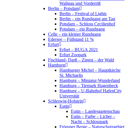
Wallgau und Vorderriß
Berlin – Potsdam
Berlin – Festival of Lights
Berlin – ein Rundgang am Tag
Potsdam – Schloss Cecilienhof
Potsdam – ein Rundgang
Celle – ein kleiner Rundgang
Edersee – Füllstand 11 %
Erfurt
Erfurt – BUGA 2021
Erfurt Zoopark
Fischland- Darß – Zingst – der Wald
Hamburg
Hamburger Michel – Hauptkirche
St. Michaelis
Hamburg – Miniatur-Wunderland
Hamburg – Tierpark Hagenbeck
Hamburg – U-Bahnhof HafenCity
Universität
Schleswig-Holstein
Eutin
Eutin – Landesgartenschau
Eutin – Farbe – Licher –
Nacht – Schlosspark
Fröruper Berge – Naturschutzgebiet