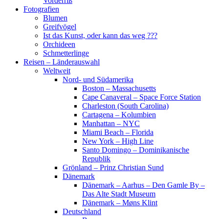
Vorderriß
Fotografien
Blumen
Greifvögel
Ist das Kunst, oder kann das weg ???
Orchideen
Schmetterlinge
Reisen – Länderauswahl
Weltweit
Nord- und Südamerika
Boston – Massachusetts
Cape Canaveral – Space Force Station
Charleston (South Carolina)
Cartagena – Kolumbien
Manhattan – NYC
Miami Beach – Florida
New York – High Line
Santo Domingo – Dominikanische
Republik
Grönland – Prinz Christian Sund
Dänemark
Dänemark – Aarhus – Den Gamle By –
Das Alte Stadt Museum
Dänemark – Møns Klint
Deutschland