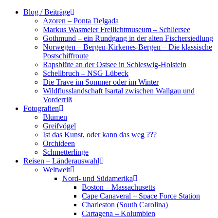
Zum
Blog / Beiträge
Inhalt
Azoren – Ponta Delgada
springen
Markus Wasmeier Freilichtmuseum – Schliersee
Gothmund – ein Rundgang in der alten Fischersiedlung
Norwegen – Bergen-Kirkenes-Bergen – Die klassische
Postschiffroute
Rapsblüte an der Ostsee in Schleswig-Holstein
Schellbruch – NSG Lübeck
Die Trave im Sommer oder im Winter
Wildflusslandschaft Isartal zwischen Wallgau und
Vorderriß
Fotografien
Blumen
Greifvögel
Ist das Kunst, oder kann das weg ???
Orchideen
Schmetterlinge
Reisen – Länderauswahl
Weltweit
Nord- und Südamerika
Boston – Massachusetts
Cape Canaveral – Space Force Station
Charleston (South Carolina)
Cartagena – Kolumbien