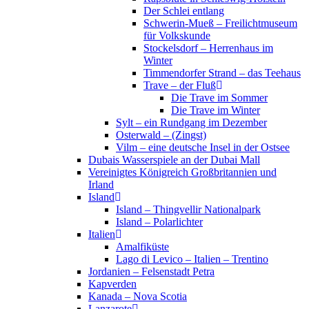
Der Schlei entlang
Schwerin-Mueß – Freilichtmuseum
für Volkskunde
Stockelsdorf – Herrenhaus im
Winter
Timmendorfer Strand – das Teehaus
Trave – der Fluß
Die Trave im Sommer
Die Trave im Winter
Sylt – ein Rundgang im Dezember
Osterwald – (Zingst)
Vilm – eine deutsche Insel in der Ostsee
Dubais Wasserspiele an der Dubai Mall
Vereinigtes Königreich Großbritannien und
Irland
Island
Island – Thingvellir Nationalpark
Island – Polarlichter
Italien
Amalfiküste
Lago di Levico – Italien – Trentino
Jordanien – Felsenstadt Petra
Kapverden
Kanada – Nova Scotia
Lanzarote