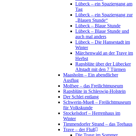
Lübeck – ein Spaziergang am
Tag
Lübeck – ein Spaziergang zur
„Blauen Stunde“
Lübeck – Blaue Stunde
Lübeck – Blaue Stunde und
auch mal anders
Lübeck – Die Hansestadt im
Winter
Märchenwald an der Trave im
Herbst
Rapsblüte über der Lübecker
Altstadt mit den 7 Türmen
Maasholm – Ein abendlicher
Ausflug
Molfsee – das Freilichtmuseum
Rapsblüte in Schleswig-Holstein
Der Schlei entlang
Schwerin-Mueß – Freilichtmuseum
für Volkskunde
Stockelsdorf – Herrenhaus im
Winter
Timmendorfer Strand – das Teehaus
Trave – der Fluß
Die Trave im Sommer