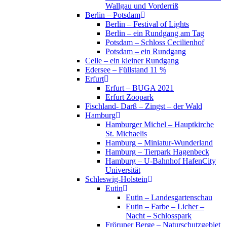
Wallgau und Vorderriß
Berlin – Potsdam
Berlin – Festival of Lights
Berlin – ein Rundgang am Tag
Potsdam – Schloss Cecilienhof
Potsdam – ein Rundgang
Celle – ein kleiner Rundgang
Edersee – Füllstand 11 %
Erfurt
Erfurt – BUGA 2021
Erfurt Zoopark
Fischland- Darß – Zingst – der Wald
Hamburg
Hamburger Michel – Hauptkirche
St. Michaelis
Hamburg – Miniatur-Wunderland
Hamburg – Tierpark Hagenbeck
Hamburg – U-Bahnhof HafenCity
Universität
Schleswig-Holstein
Eutin
Eutin – Landesgartenschau
Eutin – Farbe – Licher –
Nacht – Schlosspark
Fröruper Berge – Naturschutzgebiet