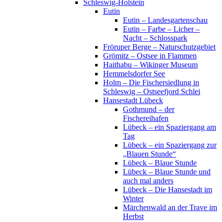
Schleswig-Holstein
Eutin
Eutin – Landesgartenschau
Eutin – Farbe – Licher –
Nacht – Schlosspark
Fröruper Berge – Naturschutzgebiet
Grömitz – Ostsee in Flammen
Haithabu – Wikinger Museum
Hemmelsdorfer See
Holm – Die Fischersiedlung in
Schleswig – Ostseefjord Schlei
Hansestadt Lübeck
Gothmund – der
Fischereihafen
Lübeck – ein Spaziergang am
Tag
Lübeck – ein Spaziergang zur
„Blauen Stunde“
Lübeck – Blaue Stunde
Lübeck – Blaue Stunde und
auch mal anders
Lübeck – Die Hansestadt im
Winter
Märchenwald an der Trave im
Herbst