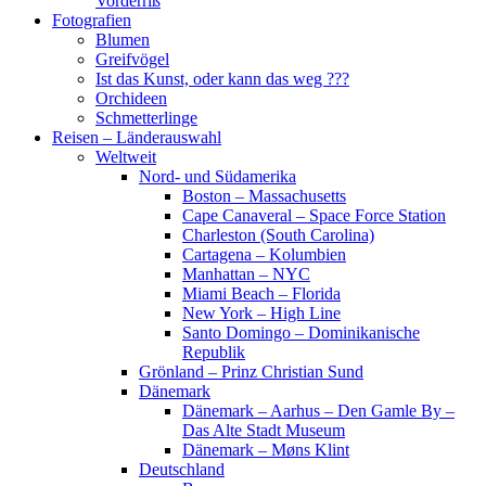
Vorderriß
Fotografien
Blumen
Greifvögel
Ist das Kunst, oder kann das weg ???
Orchideen
Schmetterlinge
Reisen – Länderauswahl
Weltweit
Nord- und Südamerika
Boston – Massachusetts
Cape Canaveral – Space Force Station
Charleston (South Carolina)
Cartagena – Kolumbien
Manhattan – NYC
Miami Beach – Florida
New York – High Line
Santo Domingo – Dominikanische
Republik
Grönland – Prinz Christian Sund
Dänemark
Dänemark – Aarhus – Den Gamle By –
Das Alte Stadt Museum
Dänemark – Møns Klint
Deutschland