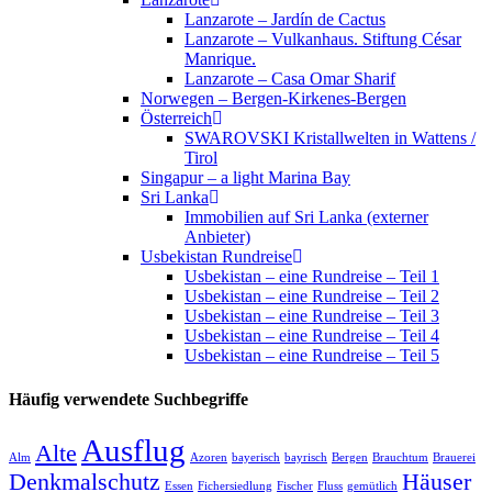
Lanzarote – Jardín de Cactus
Lanzarote – Vulkanhaus. Stiftung César
Manrique.
Lanzarote – Casa Omar Sharif
Norwegen – Bergen-Kirkenes-Bergen
Österreich
SWAROVSKI Kristallwelten in Wattens /
Tirol
Singapur – a light Marina Bay
Sri Lanka
Immobilien auf Sri Lanka (externer
Anbieter)
Usbekistan Rundreise
Usbekistan – eine Rundreise – Teil 1
Usbekistan – eine Rundreise – Teil 2
Usbekistan – eine Rundreise – Teil 3
Usbekistan – eine Rundreise – Teil 4
Usbekistan – eine Rundreise – Teil 5
Häufig verwendete Suchbegriffe
Ausflug
Alte
Alm
Azoren
bayerisch
bayrisch
Bergen
Brauchtum
Brauerei
Denkmalschutz
Häuser
Essen
Fichersiedlung
Fischer
Fluss
gemütlich