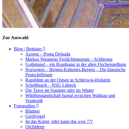
Zur Auswahl
Blog / Beiträge
Azoren – Ponta Delgada
Markus Wasmeier Freilichtmuseum – Schliersee
Gothmund – ein Rundgang in der alten Fischersiedlung
Norwegen – Bergen-Kirkenes-Bergen – Die klassische
Postschiffroute
Rapsblüte an der Ostsee in Schleswig-Holstein
Schellbruch – NSG Lübeck
Die Trave im Sommer oder im Winter
Wildflusslandschaft Isartal zwischen Wallgau und
Vorderriß
Fotografien
Blumen
Greifvögel
Ist das Kunst, oder kann das weg ???
Orchideen