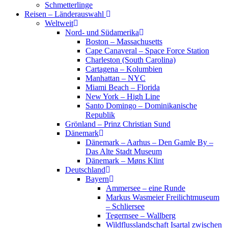
Schmetterlinge
Reisen – Länderauswahl
Weltweit
Nord- und Südamerika
Boston – Massachusetts
Cape Canaveral – Space Force Station
Charleston (South Carolina)
Cartagena – Kolumbien
Manhattan – NYC
Miami Beach – Florida
New York – High Line
Santo Domingo – Dominikanische
Republik
Grönland – Prinz Christian Sund
Dänemark
Dänemark – Aarhus – Den Gamle By –
Das Alte Stadt Museum
Dänemark – Møns Klint
Deutschland
Bayern
Ammersee – eine Runde
Markus Wasmeier Freilichtmuseum
– Schliersee
Tegernsee – Wallberg
Wildflusslandschaft Isartal zwischen