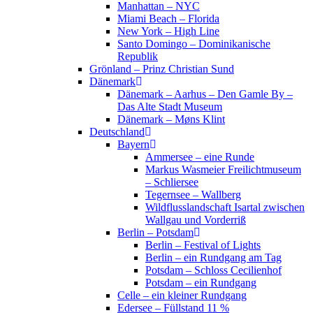
Manhattan – NYC
Miami Beach – Florida
New York – High Line
Santo Domingo – Dominikanische
Republik
Grönland – Prinz Christian Sund
Dänemark
Dänemark – Aarhus – Den Gamle By –
Das Alte Stadt Museum
Dänemark – Møns Klint
Deutschland
Bayern
Ammersee – eine Runde
Markus Wasmeier Freilichtmuseum
– Schliersee
Tegernsee – Wallberg
Wildflusslandschaft Isartal zwischen
Wallgau und Vorderriß
Berlin – Potsdam
Berlin – Festival of Lights
Berlin – ein Rundgang am Tag
Potsdam – Schloss Cecilienhof
Potsdam – ein Rundgang
Celle – ein kleiner Rundgang
Edersee – Füllstand 11 %