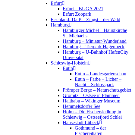
Erfurt
Erfurt – BUGA 2021
Erfurt Zoopark
Fischland- Darß – Zingst – der Wald
Hamburg
Hamburger Michel – Hauptkirche
St. Michaelis
Hamburg – Miniatur-Wunderland
Hamburg – Tierpark Hagenbeck
Hamburg – U-Bahnhof HafenCity
Universität
Schleswig-Holstein
Eutin
Eutin – Landesgartenschau
Eutin – Farbe – Licher –
Nacht – Schlosspark
Fröruper Berge – Naturschutzgebiet
Grömitz – Ostsee in Flammen
Haithabu – Wikinger Museum
Hemmelsdorfer See
Holm – Die Fischersiedlung in
Schleswig – Ostseefjord Schlei
Hansestadt Lübeck
Gothmund – der
Fischereihafen