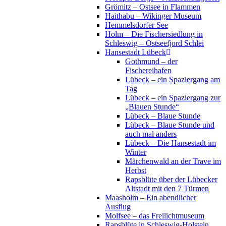
Grömitz – Ostsee in Flammen
Haithabu – Wikinger Museum
Hemmelsdorfer See
Holm – Die Fischersiedlung in
Schleswig – Ostseefjord Schlei
Hansestadt Lübeck
Gothmund – der
Fischereihafen
Lübeck – ein Spaziergang am
Tag
Lübeck – ein Spaziergang zur
„Blauen Stunde“
Lübeck – Blaue Stunde
Lübeck – Blaue Stunde und
auch mal anders
Lübeck – Die Hansestadt im
Winter
Märchenwald an der Trave im
Herbst
Rapsblüte über der Lübecker
Altstadt mit den 7 Türmen
Maasholm – Ein abendlicher
Ausflug
Molfsee – das Freilichtmuseum
Rapsblüte in Schleswig-Holstein