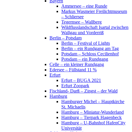
Bayern
Ammersee – eine Runde
Markus Wasmeier Freilichtmuseum
– Schliersee
Tegernsee – Wallberg
Wildflusslandschaft Isartal zwischen
Wallgau und Vorderriß
Berlin – Potsdam
Berlin – Festival of Lights
Berlin – ein Rundgang am Tag
Potsdam – Schloss Cecilienhof
Potsdam – ein Rundgang
Celle – ein kleiner Rundgang
Edersee – Füllstand 11 %
Erfurt
Erfurt – BUGA 2021
Erfurt Zoopark
Fischland- Darß – Zingst – der Wald
Hamburg
Hamburger Michel – Hauptkirche
St. Michaelis
Hamburg – Miniatur-Wunderland
Hamburg – Tierpark Hagenbeck
Hamburg – U-Bahnhof HafenCity
Universität