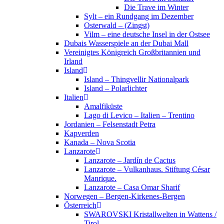
Die Trave im Winter
Sylt – ein Rundgang im Dezember
Osterwald – (Zingst)
Vilm – eine deutsche Insel in der Ostsee
Dubais Wasserspiele an der Dubai Mall
Vereinigtes Königreich Großbritannien und
Irland
Island
Island – Thingvellir Nationalpark
Island – Polarlichter
Italien
Amalfiküste
Lago di Levico – Italien – Trentino
Jordanien – Felsenstadt Petra
Kapverden
Kanada – Nova Scotia
Lanzarote
Lanzarote – Jardín de Cactus
Lanzarote – Vulkanhaus. Stiftung César
Manrique.
Lanzarote – Casa Omar Sharif
Norwegen – Bergen-Kirkenes-Bergen
Österreich
SWAROVSKI Kristallwelten in Wattens /
Tirol