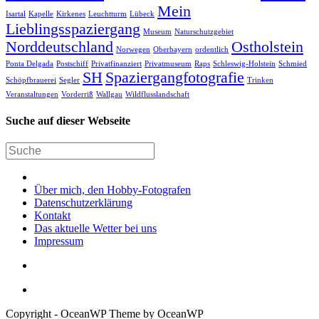
Mein
Isartal
Kapelle
Kirkenes
Leuchtturm
Lübeck
Lieblingsspaziergang
Museum
Naturschutzgebiet
Norddeutschland
Ostholstein
Norwegen
Oberbayern
ordentlich
Ponta Delgada
Postschiff
Privatfinanziert
Privatmuseum
Raps
Schleswig-Holstein
Schmied
SH
Spaziergangfotografie
Schöpfbrauerei
Segler
Trinken
Veranstaltungen
Vorderriß
Wallgau
Wildflusslandschaft
Suche auf dieser Webseite
Über mich, den Hobby-Fotografen
Datenschutzerklärung
Kontakt
Das aktuelle Wetter bei uns
Impressum
Copyright - OceanWP Theme by OceanWP