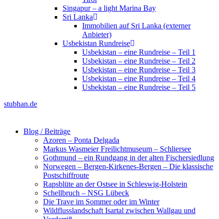
Singapur – a light Marina Bay
Sri Lanka
Immobilien auf Sri Lanka (externer
Anbieter)
Usbekistan Rundreise
Usbekistan – eine Rundreise – Teil 1
Usbekistan – eine Rundreise – Teil 2
Usbekistan – eine Rundreise – Teil 3
Usbekistan – eine Rundreise – Teil 4
Usbekistan – eine Rundreise – Teil 5
stubhan.de
Blog / Beiträge
Azoren – Ponta Delgada
Markus Wasmeier Freilichtmuseum – Schliersee
Gothmund – ein Rundgang in der alten Fischersiedlung
Norwegen – Bergen-Kirkenes-Bergen – Die klassische
Postschiffroute
Rapsblüte an der Ostsee in Schleswig-Holstein
Schellbruch – NSG Lübeck
Die Trave im Sommer oder im Winter
Wildflusslandschaft Isartal zwischen Wallgau und