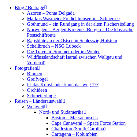
Zum
Blog / Beiträge
Inhalt
Azoren – Ponta Delgada
springen
Markus Wasmeier Freilichtmuseum – Schliersee
Gothmund – ein Rundgang in der alten Fischersiedlung
Norwegen – Bergen-Kirkenes-Bergen – Die klassische
Postschiffroute
Rapsblüte an der Ostsee in Schleswig-Holstein
Schellbruch – NSG Lübeck
Die Trave im Sommer oder im Winter
Wildflusslandschaft Isartal zwischen Wallgau und
Vorderriß
Fotografien
Blumen
Greifvögel
Ist das Kunst, oder kann das weg ???
Orchideen
Schmetterlinge
Reisen – Länderauswahl
Weltweit
Nord- und Südamerika
Boston – Massachusetts
Cape Canaveral – Space Force Station
Charleston (South Carolina)
Cartagena – Kolumbien