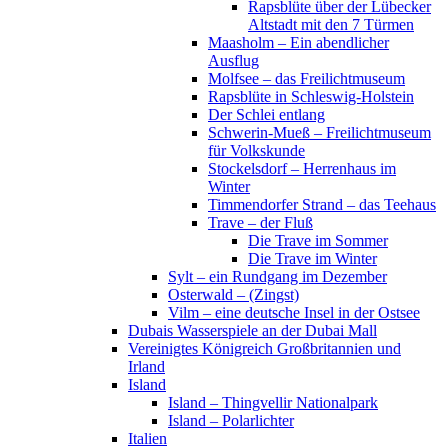
Rapsblüte über der Lübecker
Altstadt mit den 7 Türmen
Maasholm – Ein abendlicher
Ausflug
Molfsee – das Freilichtmuseum
Rapsblüte in Schleswig-Holstein
Der Schlei entlang
Schwerin-Mueß – Freilichtmuseum
für Volkskunde
Stockelsdorf – Herrenhaus im
Winter
Timmendorfer Strand – das Teehaus
Trave – der Fluß
Die Trave im Sommer
Die Trave im Winter
Sylt – ein Rundgang im Dezember
Osterwald – (Zingst)
Vilm – eine deutsche Insel in der Ostsee
Dubais Wasserspiele an der Dubai Mall
Vereinigtes Königreich Großbritannien und
Irland
Island
Island – Thingvellir Nationalpark
Island – Polarlichter
Italien