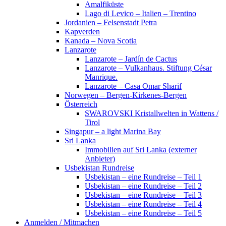
Amalfiküste
Lago di Levico – Italien – Trentino
Jordanien – Felsenstadt Petra
Kapverden
Kanada – Nova Scotia
Lanzarote
Lanzarote – Jardín de Cactus
Lanzarote – Vulkanhaus. Stiftung César
Manrique.
Lanzarote – Casa Omar Sharif
Norwegen – Bergen-Kirkenes-Bergen
Österreich
SWAROVSKI Kristallwelten in Wattens /
Tirol
Singapur – a light Marina Bay
Sri Lanka
Immobilien auf Sri Lanka (externer
Anbieter)
Usbekistan Rundreise
Usbekistan – eine Rundreise – Teil 1
Usbekistan – eine Rundreise – Teil 2
Usbekistan – eine Rundreise – Teil 3
Usbekistan – eine Rundreise – Teil 4
Usbekistan – eine Rundreise – Teil 5
Anmelden / Mitmachen