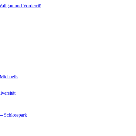
Wallgau und Vorderriß
Michaelis
versität
 – Schlosspark