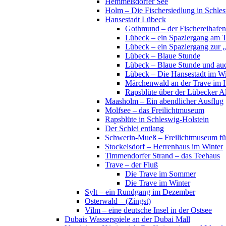
Hemmelsdorfer See
Holm – Die Fischersiedlung in Schles
Hansestadt Lübeck
Gothmund – der Fischereihafen
Lübeck – ein Spaziergang am 
Lübeck – ein Spaziergang zur 
Lübeck – Blaue Stunde
Lübeck – Blaue Stunde und au
Lübeck – Die Hansestadt im Wi
Märchenwald an der Trave im 
Rapsblüte über der Lübecker Al
Maasholm – Ein abendlicher Ausflug
Molfsee – das Freilichtmuseum
Rapsblüte in Schleswig-Holstein
Der Schlei entlang
Schwerin-Mueß – Freilichtmuseum fü
Stockelsdorf – Herrenhaus im Winter
Timmendorfer Strand – das Teehaus
Trave – der Fluß
Die Trave im Sommer
Die Trave im Winter
Sylt – ein Rundgang im Dezember
Osterwald – (Zingst)
Vilm – eine deutsche Insel in der Ostsee
Dubais Wasserspiele an der Dubai Mall