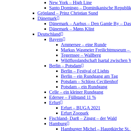
New York – High Line
Santo Domingo – Dominikanische Republi
Grönland – Prinz Christian Sund
Dänemark
Dänemark – Aarhus – Den Gamle By – Das
Dänemark – Møns Klint
Deutschland
Bayern
Ammersee – eine Runde
Markus Wasmeier Freilichtmuseum – 
Tegernsee – Wallberg
Wildflusslandschaft Isartal zwischen 
Berlin – Potsdam
Berlin – Festival of Lights
Berlin – ein Rundgang am Tag
Potsdam – Schloss Cecilienhof
Potsdam – ein Rundgang
Celle – ein kleiner Rundgang
Edersee – Füllstand 11 %
Erfurt
Erfurt – BUGA 2021
Erfurt Zoopark
Fischland- Darß – Zingst – der Wald
Hamburg
Hamburger Michel – Hauptkirche St. 