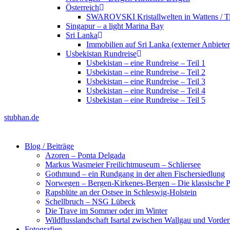
Österreich
SWAROVSKI Kristallwelten in Wattens / Ti
Singapur – a light Marina Bay
Sri Lanka
Immobilien auf Sri Lanka (externer Anbieter
Usbekistan Rundreise
Usbekistan – eine Rundreise – Teil 1
Usbekistan – eine Rundreise – Teil 2
Usbekistan – eine Rundreise – Teil 3
Usbekistan – eine Rundreise – Teil 4
Usbekistan – eine Rundreise – Teil 5
stubhan.de
Blog / Beiträge
Azoren – Ponta Delgada
Markus Wasmeier Freilichtmuseum – Schliersee
Gothmund – ein Rundgang in der alten Fischersiedlung
Norwegen – Bergen-Kirkenes-Bergen – Die klassische Po
Rapsblüte an der Ostsee in Schleswig-Holstein
Schellbruch – NSG Lübeck
Die Trave im Sommer oder im Winter
Wildflusslandschaft Isartal zwischen Wallgau und Vorder
Fotografien