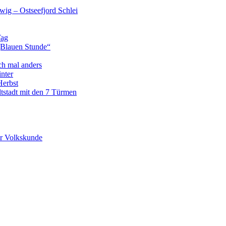
wig – Ostseefjord Schlei
Tag
„Blauen Stunde“
ch mal anders
nter
Herbst
tstadt mit den 7 Türmen
r Volkskunde