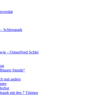
versität
 – Schlosspark
wig – Ostseefjord Schlei
Tag
„Blauen Stunde“
ch mal anders
nter
Herbst
tstadt mit den 7 Türmen