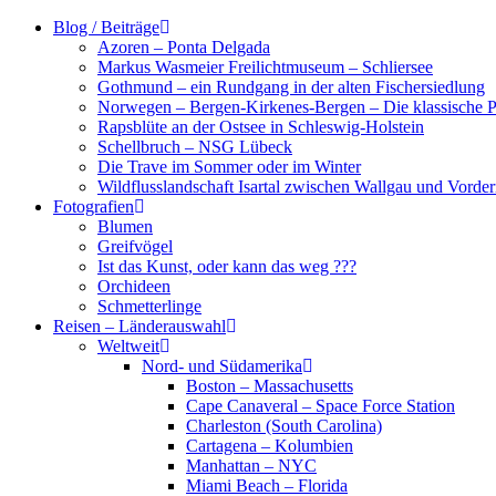
Zum
Blog / Beiträge
Inhalt
Azoren – Ponta Delgada
springen
Markus Wasmeier Freilichtmuseum – Schliersee
Gothmund – ein Rundgang in der alten Fischersiedlung
Norwegen – Bergen-Kirkenes-Bergen – Die klassische Po
Rapsblüte an der Ostsee in Schleswig-Holstein
Schellbruch – NSG Lübeck
Die Trave im Sommer oder im Winter
Wildflusslandschaft Isartal zwischen Wallgau und Vorder
Fotografien
Blumen
Greifvögel
Ist das Kunst, oder kann das weg ???
Orchideen
Schmetterlinge
Reisen – Länderauswahl
Weltweit
Nord- und Südamerika
Boston – Massachusetts
Cape Canaveral – Space Force Station
Charleston (South Carolina)
Cartagena – Kolumbien
Manhattan – NYC
Miami Beach – Florida