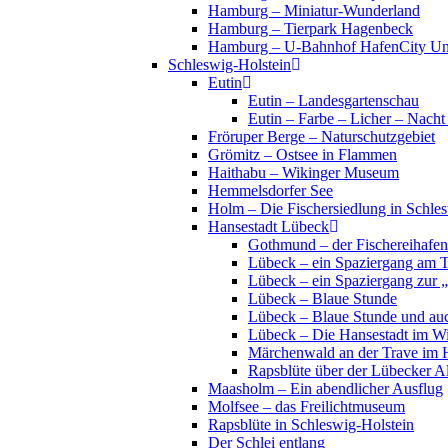
Hamburg – Miniatur-Wunderland
Hamburg – Tierpark Hagenbeck
Hamburg – U-Bahnhof HafenCity Uni
Schleswig-Holstein
Eutin
Eutin – Landesgartenschau
Eutin – Farbe – Licher – Nacht
Fröruper Berge – Naturschutzgebiet
Grömitz – Ostsee in Flammen
Haithabu – Wikinger Museum
Hemmelsdorfer See
Holm – Die Fischersiedlung in Schles
Hansestadt Lübeck
Gothmund – der Fischereihafen
Lübeck – ein Spaziergang am 
Lübeck – ein Spaziergang zur 
Lübeck – Blaue Stunde
Lübeck – Blaue Stunde und au
Lübeck – Die Hansestadt im Wi
Märchenwald an der Trave im 
Rapsblüte über der Lübecker Al
Maasholm – Ein abendlicher Ausflug
Molfsee – das Freilichtmuseum
Rapsblüte in Schleswig-Holstein
Der Schlei entlang