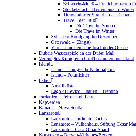
Schwerin-Mueß – Freilichtmuseum fü
Stockelsdorf – Herrenhaus im Winter
Timmendorfer Strand – das Teehaus
Trave – der Fluß
Die Trave im Sommer
Die Trave im Winter
Sylt – ein Rundgang im Dezember
Osterwald – (Zingst)
Vilm – eine deutsche Insel in der Ostsee
Dubais Wasserspiele an der Dubai Mall
Vereinigtes Königreich Großbritannien und Irland
Island
Island – Thingvellir Nationalpark
Island – Polarlichter
Italien
Amalfiküste
Lago di Levico – Italien – Trentino
Jordanien – Felsenstadt Petra
Kapverden
Kanada – Nova Scotia
Lanzarote
Lanzarote – Jardín de Cactus
Lanzarote – Vulkanhaus. Stiftung César Ma
Lanzarote – Casa Omar Sharif
Norwegen – Bergen-Kirkenes-Bergen