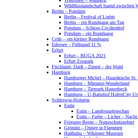
Tegernsee – Wallberg
Wildflusslandschaft Isartal zwischen 
Berlin – Potsdam
Berlin – Festival of Lights
Berlin – ein Rundgang am Tag
Potsdam – Schloss Cecilienhof
Potsdam – ein Rundgang
Celle – ein kleiner Rundgang
Edersee – Füllstand 11 %
Erfurt
Erfurt – BUGA 2021
Erfurt Zoopark
Fischland- Darß – Zingst – der Wald
Hamburg
Hamburger Michel – Hauptkirche St. 
Hamburg – Miniatur-Wunderland
Hamburg – Tierpark Hagenbeck
Hamburg – U-Bahnhof HafenCity Uni
Schleswig-Holstein
Eutin
Eutin – Landesgartenschau
Eutin – Farbe – Licher – Nacht
Fröruper Berge – Naturschutzgebiet
Grömitz – Ostsee in Flammen
Haithabu – Wikinger Museum