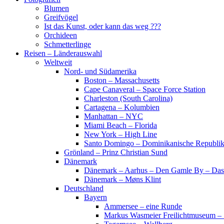
Blumen
Greifvögel
Ist das Kunst, oder kann das weg ???
Orchideen
Schmetterlinge
Reisen – Länderauswahl
Weltweit
Nord- und Südamerika
Boston – Massachusetts
Cape Canaveral – Space Force Station
Charleston (South Carolina)
Cartagena – Kolumbien
Manhattan – NYC
Miami Beach – Florida
New York – High Line
Santo Domingo – Dominikanische Republi
Grönland – Prinz Christian Sund
Dänemark
Dänemark – Aarhus – Den Gamle By – Das
Dänemark – Møns Klint
Deutschland
Bayern
Ammersee – eine Runde
Markus Wasmeier Freilichtmuseum – 