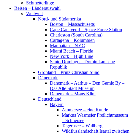
Schmetterlinge
Reisen – Länderauswahl
Weltweit
Nord- und Südamerika
Boston – Massachusetts
Cape Canaveral – Space Force Station
Charleston (South Carolina)
Cartagena – Kolumbien
Manhattan – NYC
Miami Beach – Florida
New York – High Line
Santo Domingo – Dominikanische
Republik
Grönland – Prinz Christian Sund
Dänemark
Dänemark – Aarhus – Den Gamle By –
Das Alte Stadt Museum
Dänemark – Møns Klint
Deutschland
Bayern
Ammersee – eine Runde
Markus Wasmeier Freilichtmuseum
– Schliersee
Tegernsee – Wallberg
Wildflusslandschaft Isartal zwischen