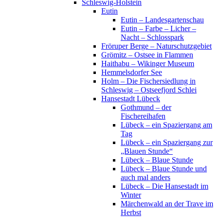
Schleswig-Holstein
Eutin
Eutin – Landesgartenschau
Eutin – Farbe – Licher –
Nacht – Schlosspark
Fröruper Berge – Naturschutzgebiet
Grömitz – Ostsee in Flammen
Haithabu – Wikinger Museum
Hemmelsdorfer See
Holm – Die Fischersiedlung in
Schleswig – Ostseefjord Schlei
Hansestadt Lübeck
Gothmund – der
Fischereihafen
Lübeck – ein Spaziergang am
Tag
Lübeck – ein Spaziergang zur
„Blauen Stunde“
Lübeck – Blaue Stunde
Lübeck – Blaue Stunde und
auch mal anders
Lübeck – Die Hansestadt im
Winter
Märchenwald an der Trave im
Herbst