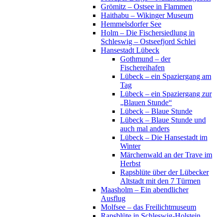
Grömitz – Ostsee in Flammen
Haithabu – Wikinger Museum
Hemmelsdorfer See
Holm – Die Fischersiedlung in
Schleswig – Ostseefjord Schlei
Hansestadt Lübeck
Gothmund – der
Fischereihafen
Lübeck – ein Spaziergang am
Tag
Lübeck – ein Spaziergang zur
„Blauen Stunde“
Lübeck – Blaue Stunde
Lübeck – Blaue Stunde und
auch mal anders
Lübeck – Die Hansestadt im
Winter
Märchenwald an der Trave im
Herbst
Rapsblüte über der Lübecker
Altstadt mit den 7 Türmen
Maasholm – Ein abendlicher
Ausflug
Molfsee – das Freilichtmuseum
Rapsblüte in Schleswig-Holstein