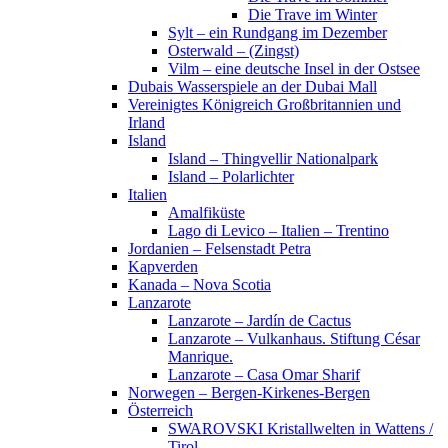
Die Trave im Winter
Sylt – ein Rundgang im Dezember
Osterwald – (Zingst)
Vilm – eine deutsche Insel in der Ostsee
Dubais Wasserspiele an der Dubai Mall
Vereinigtes Königreich Großbritannien und
Irland
Island
Island – Thingvellir Nationalpark
Island – Polarlichter
Italien
Amalfiküste
Lago di Levico – Italien – Trentino
Jordanien – Felsenstadt Petra
Kapverden
Kanada – Nova Scotia
Lanzarote
Lanzarote – Jardín de Cactus
Lanzarote – Vulkanhaus. Stiftung César
Manrique.
Lanzarote – Casa Omar Sharif
Norwegen – Bergen-Kirkenes-Bergen
Österreich
SWAROVSKI Kristallwelten in Wattens /
Tirol