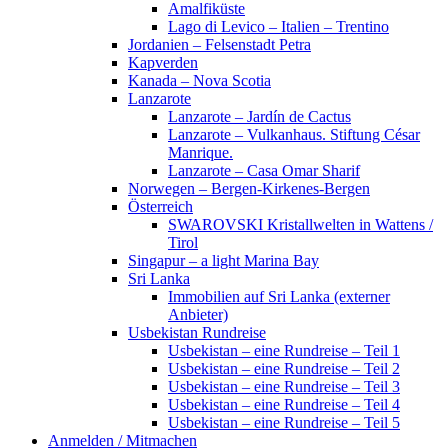
Amalfiküste
Lago di Levico – Italien – Trentino
Jordanien – Felsenstadt Petra
Kapverden
Kanada – Nova Scotia
Lanzarote
Lanzarote – Jardín de Cactus
Lanzarote – Vulkanhaus. Stiftung César
Manrique.
Lanzarote – Casa Omar Sharif
Norwegen – Bergen-Kirkenes-Bergen
Österreich
SWAROVSKI Kristallwelten in Wattens /
Tirol
Singapur – a light Marina Bay
Sri Lanka
Immobilien auf Sri Lanka (externer
Anbieter)
Usbekistan Rundreise
Usbekistan – eine Rundreise – Teil 1
Usbekistan – eine Rundreise – Teil 2
Usbekistan – eine Rundreise – Teil 3
Usbekistan – eine Rundreise – Teil 4
Usbekistan – eine Rundreise – Teil 5
Anmelden / Mitmachen