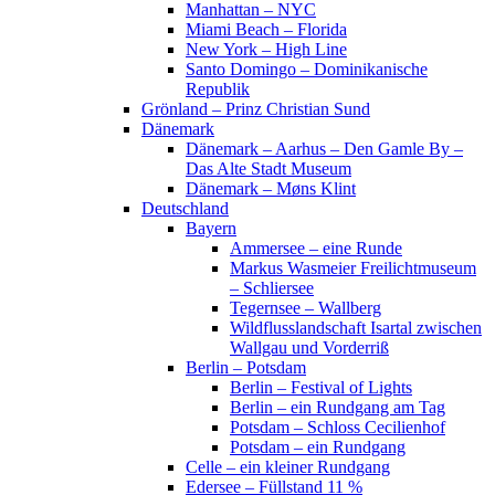
Manhattan – NYC
Miami Beach – Florida
New York – High Line
Santo Domingo – Dominikanische
Republik
Grönland – Prinz Christian Sund
Dänemark
Dänemark – Aarhus – Den Gamle By –
Das Alte Stadt Museum
Dänemark – Møns Klint
Deutschland
Bayern
Ammersee – eine Runde
Markus Wasmeier Freilichtmuseum
– Schliersee
Tegernsee – Wallberg
Wildflusslandschaft Isartal zwischen
Wallgau und Vorderriß
Berlin – Potsdam
Berlin – Festival of Lights
Berlin – ein Rundgang am Tag
Potsdam – Schloss Cecilienhof
Potsdam – ein Rundgang
Celle – ein kleiner Rundgang
Edersee – Füllstand 11 %