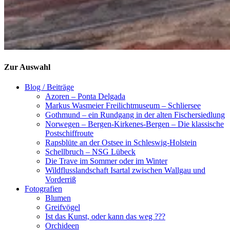
Zur Auswahl
Blog / Beiträge
Azoren – Ponta Delgada
Markus Wasmeier Freilichtmuseum – Schliersee
Gothmund – ein Rundgang in der alten Fischersiedlung
Norwegen – Bergen-Kirkenes-Bergen – Die klassische
Postschiffroute
Rapsblüte an der Ostsee in Schleswig-Holstein
Schellbruch – NSG Lübeck
Die Trave im Sommer oder im Winter
Wildflusslandschaft Isartal zwischen Wallgau und
Vorderriß
Fotografien
Blumen
Greifvögel
Ist das Kunst, oder kann das weg ???
Orchideen