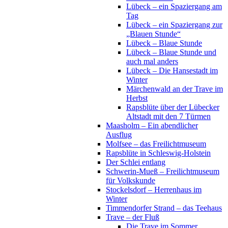
Lübeck – ein Spaziergang am
Tag
Lübeck – ein Spaziergang zur
„Blauen Stunde“
Lübeck – Blaue Stunde
Lübeck – Blaue Stunde und
auch mal anders
Lübeck – Die Hansestadt im
Winter
Märchenwald an der Trave im
Herbst
Rapsblüte über der Lübecker
Altstadt mit den 7 Türmen
Maasholm – Ein abendlicher
Ausflug
Molfsee – das Freilichtmuseum
Rapsblüte in Schleswig-Holstein
Der Schlei entlang
Schwerin-Mueß – Freilichtmuseum
für Volkskunde
Stockelsdorf – Herrenhaus im
Winter
Timmendorfer Strand – das Teehaus
Trave – der Fluß
Die Trave im Sommer