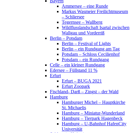
Bayern
Ammersee – eine Runde
Markus Wasmeier Freilichtmuseum
– Schliersee
Tegernsee – Wallberg
Wildflusslandschaft Isartal zwischen
Wallgau und Vorderriß
Berlin – Potsdam
Berlin – Festival of Lights
Berlin – ein Rundgang am Tag
Potsdam – Schloss Cecilienhof
Potsdam – ein Rundgang
Celle – ein kleiner Rundgang
Edersee – Füllstand 11 %
Erfurt
Erfurt – BUGA 2021
Erfurt Zoopark
Fischland- Darß – Zingst – der Wald
Hamburg
Hamburger Michel – Hauptkirche
St. Michaelis
Hamburg – Miniatur-Wunderland
Hamburg – Tierpark Hagenbeck
Hamburg – U-Bahnhof HafenCity
Universität