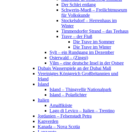
Der Schlei entlang
Schwerin-Mueß – Freilichtmuseum
für Volkskunde
Stockelsdorf – Herrenhaus im
Winter
Timmendorfer Strand – das Teehaus
Trave – der Fluß
Die Trave im Sommer
Die Trave im Winter
Sylt – ein Rundgang im Dezember
Osterwald – (Zingst)
Vilm – eine deutsche Insel in der Ostsee
Dubais Wasserspiele an der Dubai Mall
Vereinigtes Königreich Großbritannien und
Irland
Island
Island – Thingvellir Nationalpark
Island – Polarlichter
Italien
Amalfiküste
Lago di Levico – Italien – Trentino
Jordanien – Felsenstadt Petra
Kapverden
Kanada – Nova Scotia
Lanzarote