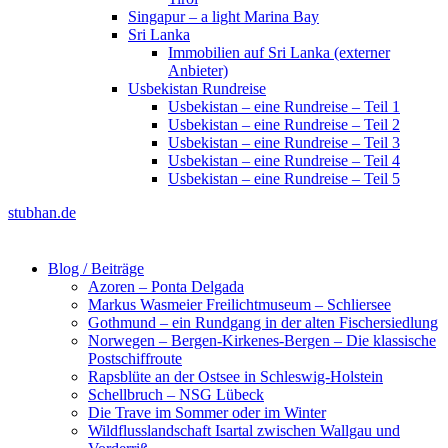
Singapur – a light Marina Bay
Sri Lanka
Immobilien auf Sri Lanka (externer
Anbieter)
Usbekistan Rundreise
Usbekistan – eine Rundreise – Teil 1
Usbekistan – eine Rundreise – Teil 2
Usbekistan – eine Rundreise – Teil 3
Usbekistan – eine Rundreise – Teil 4
Usbekistan – eine Rundreise – Teil 5
stubhan.de
Blog / Beiträge
Azoren – Ponta Delgada
Markus Wasmeier Freilichtmuseum – Schliersee
Gothmund – ein Rundgang in der alten Fischersiedlung
Norwegen – Bergen-Kirkenes-Bergen – Die klassische
Postschiffroute
Rapsblüte an der Ostsee in Schleswig-Holstein
Schellbruch – NSG Lübeck
Die Trave im Sommer oder im Winter
Wildflusslandschaft Isartal zwischen Wallgau und