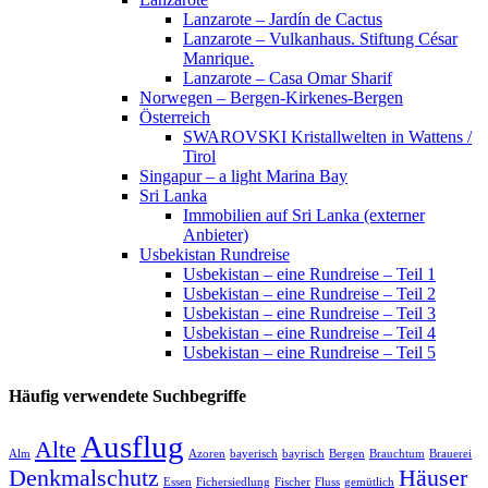
Lanzarote – Jardín de Cactus
Lanzarote – Vulkanhaus. Stiftung César
Manrique.
Lanzarote – Casa Omar Sharif
Norwegen – Bergen-Kirkenes-Bergen
Österreich
SWAROVSKI Kristallwelten in Wattens /
Tirol
Singapur – a light Marina Bay
Sri Lanka
Immobilien auf Sri Lanka (externer
Anbieter)
Usbekistan Rundreise
Usbekistan – eine Rundreise – Teil 1
Usbekistan – eine Rundreise – Teil 2
Usbekistan – eine Rundreise – Teil 3
Usbekistan – eine Rundreise – Teil 4
Usbekistan – eine Rundreise – Teil 5
Häufig verwendete Suchbegriffe
Ausflug
Alte
Alm
Azoren
bayerisch
bayrisch
Bergen
Brauchtum
Brauerei
Denkmalschutz
Häuser
Essen
Fichersiedlung
Fischer
Fluss
gemütlich