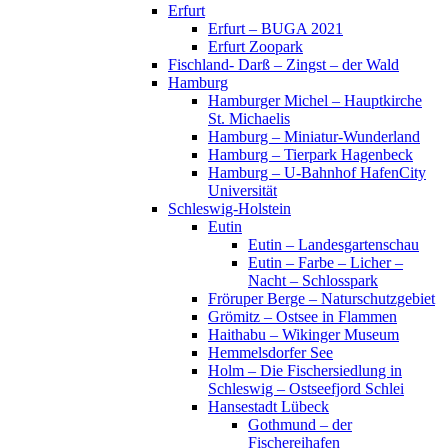
Erfurt
Erfurt – BUGA 2021
Erfurt Zoopark
Fischland- Darß – Zingst – der Wald
Hamburg
Hamburger Michel – Hauptkirche
St. Michaelis
Hamburg – Miniatur-Wunderland
Hamburg – Tierpark Hagenbeck
Hamburg – U-Bahnhof HafenCity
Universität
Schleswig-Holstein
Eutin
Eutin – Landesgartenschau
Eutin – Farbe – Licher –
Nacht – Schlosspark
Fröruper Berge – Naturschutzgebiet
Grömitz – Ostsee in Flammen
Haithabu – Wikinger Museum
Hemmelsdorfer See
Holm – Die Fischersiedlung in
Schleswig – Ostseefjord Schlei
Hansestadt Lübeck
Gothmund – der
Fischereihafen