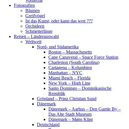
Vorderriß
Fotografien
Blumen
Greifvögel
Ist das Kunst, oder kann das weg ???
Orchideen
Schmetterlinge
Reisen – Länderauswahl
Weltweit
Nord- und Südamerika
Boston – Massachusetts
Cape Canaveral – Space Force Station
Charleston (South Carolina)
Cartagena – Kolumbien
Manhattan – NYC
Miami Beach – Florida
New York – High Line
Santo Domingo – Dominikanische
Republik
Grönland – Prinz Christian Sund
Dänemark
Dänemark – Aarhus – Den Gamle By –
Das Alte Stadt Museum
Dänemark – Møns Klint
Deutschland