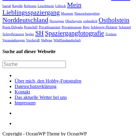
Mein
Isartal
Kapelle
Kirkenes
Leuchtturm
Lübeck
Lieblingsspaziergang
Museum
Naturschutzgebiet
Norddeutschland
Ostholstein
Norwegen
Oberbayern
ordentlich
Ponta Delgada
Postschiff
Privatfinanziert
Privatmuseum
Raps
Schleswig-Holstein
Schmied
SH
Spaziergangfotografie
Schöpfbrauerei
Segler
Trinken
Veranstaltungen
Vorderriß
Wallgau
Wildflusslandschaft
Suche auf dieser Webseite
Über mich, den Hobby-Fotografen
Datenschutzerklärung
Kontakt
Das aktuelle Wetter bei uns
Impressum
Copyright - OceanWP Theme by OceanWP