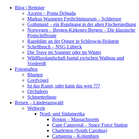
Zum
Blog / Beiträge
Inhalt
Azoren – Ponta Delgada
springen
Markus Wasmeier Freilichtmuseum – Schliersee
Gothmund – ein Rundgang in der alten Fischersiedlung
Norwegen – Bergen-Kirkenes-Bergen – Die klassische
Postschiffroute
Rapsblüte an der Ostsee in Schleswig-Holstein
Schellbruch – NSG Lübeck
Die Trave im Sommer oder im Winter
Wildflusslandschaft Isartal zwischen Wallgau und
Vorderriß
Fotografien
Blumen
Greifvögel
Ist das Kunst, oder kann das weg ???
Orchideen
Schmetterlinge
Reisen – Länderauswahl
Weltweit
Nord- und Südamerika
Boston – Massachusetts
Cape Canaveral – Space Force Station
Charleston (South Carolina)
Cartagena – Kolumbien