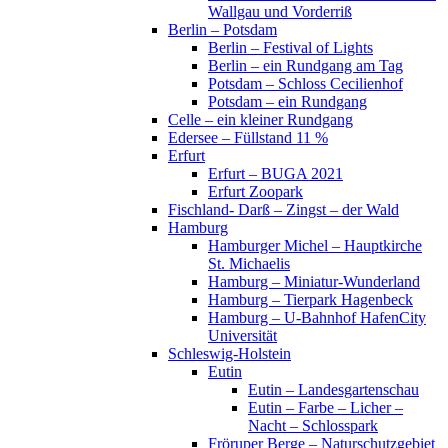
Wallgau und Vorderriß
Berlin – Potsdam
Berlin – Festival of Lights
Berlin – ein Rundgang am Tag
Potsdam – Schloss Cecilienhof
Potsdam – ein Rundgang
Celle – ein kleiner Rundgang
Edersee – Füllstand 11 %
Erfurt
Erfurt – BUGA 2021
Erfurt Zoopark
Fischland- Darß – Zingst – der Wald
Hamburg
Hamburger Michel – Hauptkirche
St. Michaelis
Hamburg – Miniatur-Wunderland
Hamburg – Tierpark Hagenbeck
Hamburg – U-Bahnhof HafenCity
Universität
Schleswig-Holstein
Eutin
Eutin – Landesgartenschau
Eutin – Farbe – Licher –
Nacht – Schlosspark
Fröruper Berge – Naturschutzgebiet