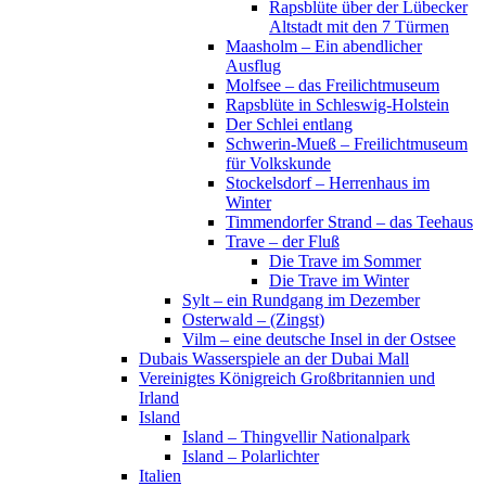
Rapsblüte über der Lübecker
Altstadt mit den 7 Türmen
Maasholm – Ein abendlicher
Ausflug
Molfsee – das Freilichtmuseum
Rapsblüte in Schleswig-Holstein
Der Schlei entlang
Schwerin-Mueß – Freilichtmuseum
für Volkskunde
Stockelsdorf – Herrenhaus im
Winter
Timmendorfer Strand – das Teehaus
Trave – der Fluß
Die Trave im Sommer
Die Trave im Winter
Sylt – ein Rundgang im Dezember
Osterwald – (Zingst)
Vilm – eine deutsche Insel in der Ostsee
Dubais Wasserspiele an der Dubai Mall
Vereinigtes Königreich Großbritannien und
Irland
Island
Island – Thingvellir Nationalpark
Island – Polarlichter
Italien