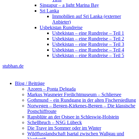
Singapur – a light Marina Bay
Sri Lanka
Immobilien auf Sri Lanka (externer
Anbieter)
Usbekistan Rundreise
Usbekistan – eine Rundreise – Teil 1
Usbekistan – eine Rundreise – Teil 2
Usbekistan – eine Rundreise – Teil 3
Usbekistan – eine Rundreise – Teil 4
Usbekistan – eine Rundreise – Teil 5
stubhan.de
Blog / Beiträge
Azoren – Ponta Delgada
Markus Wasmeier Freilichtmuseum – Schliersee
Gothmund – ein Rundgang in der alten Fischersiedlung
Norwegen – Bergen-Kirkenes-Bergen – Die klassische
Postschiffroute
Rapsblüte an der Ostsee in Schleswig-Holstein
Schellbruch – NSG Lübeck
Die Trave im Sommer oder im Winter
Wildflusslandschaft Isartal zwischen Wallgau und