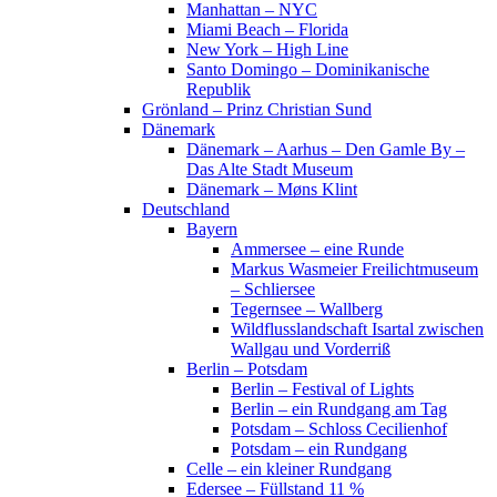
Manhattan – NYC
Miami Beach – Florida
New York – High Line
Santo Domingo – Dominikanische
Republik
Grönland – Prinz Christian Sund
Dänemark
Dänemark – Aarhus – Den Gamle By –
Das Alte Stadt Museum
Dänemark – Møns Klint
Deutschland
Bayern
Ammersee – eine Runde
Markus Wasmeier Freilichtmuseum
– Schliersee
Tegernsee – Wallberg
Wildflusslandschaft Isartal zwischen
Wallgau und Vorderriß
Berlin – Potsdam
Berlin – Festival of Lights
Berlin – ein Rundgang am Tag
Potsdam – Schloss Cecilienhof
Potsdam – ein Rundgang
Celle – ein kleiner Rundgang
Edersee – Füllstand 11 %