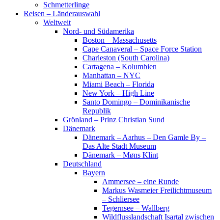
Schmetterlinge
Reisen – Länderauswahl
Weltweit
Nord- und Südamerika
Boston – Massachusetts
Cape Canaveral – Space Force Station
Charleston (South Carolina)
Cartagena – Kolumbien
Manhattan – NYC
Miami Beach – Florida
New York – High Line
Santo Domingo – Dominikanische
Republik
Grönland – Prinz Christian Sund
Dänemark
Dänemark – Aarhus – Den Gamle By –
Das Alte Stadt Museum
Dänemark – Møns Klint
Deutschland
Bayern
Ammersee – eine Runde
Markus Wasmeier Freilichtmuseum
– Schliersee
Tegernsee – Wallberg
Wildflusslandschaft Isartal zwischen