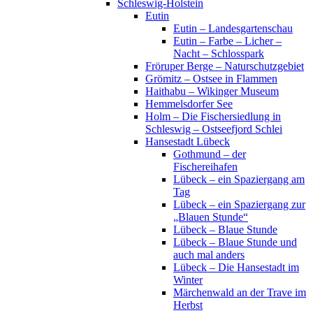
Schleswig-Holstein
Eutin
Eutin – Landesgartenschau
Eutin – Farbe – Licher –
Nacht – Schlosspark
Fröruper Berge – Naturschutzgebiet
Grömitz – Ostsee in Flammen
Haithabu – Wikinger Museum
Hemmelsdorfer See
Holm – Die Fischersiedlung in
Schleswig – Ostseefjord Schlei
Hansestadt Lübeck
Gothmund – der
Fischereihafen
Lübeck – ein Spaziergang am
Tag
Lübeck – ein Spaziergang zur
„Blauen Stunde“
Lübeck – Blaue Stunde
Lübeck – Blaue Stunde und
auch mal anders
Lübeck – Die Hansestadt im
Winter
Märchenwald an der Trave im
Herbst