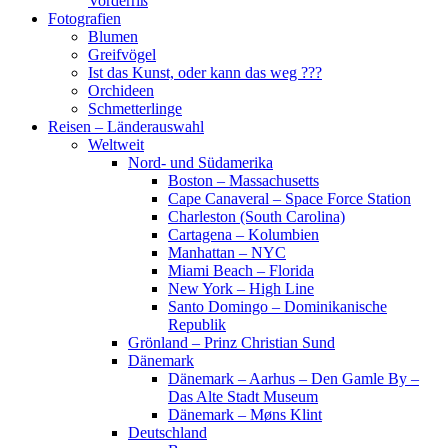
Vorderriß
Fotografien
Blumen
Greifvögel
Ist das Kunst, oder kann das weg ???
Orchideen
Schmetterlinge
Reisen – Länderauswahl
Weltweit
Nord- und Südamerika
Boston – Massachusetts
Cape Canaveral – Space Force Station
Charleston (South Carolina)
Cartagena – Kolumbien
Manhattan – NYC
Miami Beach – Florida
New York – High Line
Santo Domingo – Dominikanische
Republik
Grönland – Prinz Christian Sund
Dänemark
Dänemark – Aarhus – Den Gamle By –
Das Alte Stadt Museum
Dänemark – Møns Klint
Deutschland