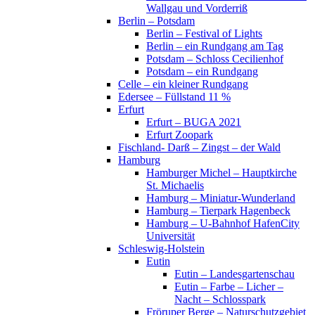
Wallgau und Vorderriß
Berlin – Potsdam
Berlin – Festival of Lights
Berlin – ein Rundgang am Tag
Potsdam – Schloss Cecilienhof
Potsdam – ein Rundgang
Celle – ein kleiner Rundgang
Edersee – Füllstand 11 %
Erfurt
Erfurt – BUGA 2021
Erfurt Zoopark
Fischland- Darß – Zingst – der Wald
Hamburg
Hamburger Michel – Hauptkirche
St. Michaelis
Hamburg – Miniatur-Wunderland
Hamburg – Tierpark Hagenbeck
Hamburg – U-Bahnhof HafenCity
Universität
Schleswig-Holstein
Eutin
Eutin – Landesgartenschau
Eutin – Farbe – Licher –
Nacht – Schlosspark
Fröruper Berge – Naturschutzgebiet