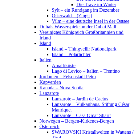
Die Trave im Winter
Sylt – ein Rundgang im Dezember
Osterwald – (Zingst)
Vilm – eine deutsche Insel in der Ostsee
Dubais Wasserspiele an der Dubai Mall
Vereinigtes Königreich Großbritannien und
Irland
Island
Island – Thingvellir Nationalpark
Island – Polarlichter
Italien
Amalfiküste
Lago di Levico – Italien – Trentino
Jordanien – Felsenstadt Petra
Kapverden
Kanada – Nova Scotia
Lanzarote
Lanzarote – Jardín de Cactus
Lanzarote – Vulkanhaus. Stiftung César
Manrique.
Lanzarote – Casa Omar Sharif
Norwegen – Bergen-Kirkenes-Bergen
Österreich
SWAROVSKI Kristallwelten in Wattens /
Tirol