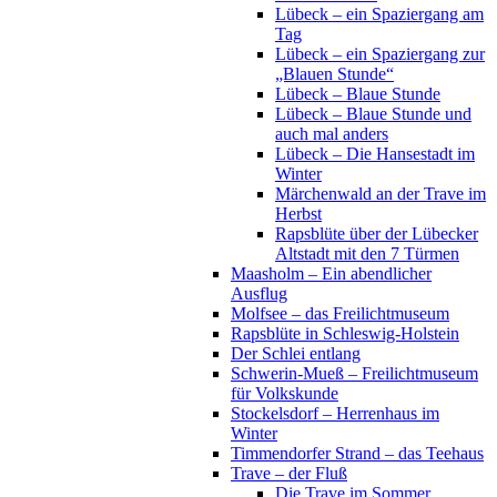
Lübeck – ein Spaziergang am
Tag
Lübeck – ein Spaziergang zur
„Blauen Stunde“
Lübeck – Blaue Stunde
Lübeck – Blaue Stunde und
auch mal anders
Lübeck – Die Hansestadt im
Winter
Märchenwald an der Trave im
Herbst
Rapsblüte über der Lübecker
Altstadt mit den 7 Türmen
Maasholm – Ein abendlicher
Ausflug
Molfsee – das Freilichtmuseum
Rapsblüte in Schleswig-Holstein
Der Schlei entlang
Schwerin-Mueß – Freilichtmuseum
für Volkskunde
Stockelsdorf – Herrenhaus im
Winter
Timmendorfer Strand – das Teehaus
Trave – der Fluß
Die Trave im Sommer