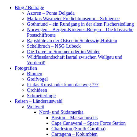
Zum
Blog / Beiträge
Inhalt
Azoren – Ponta Delgada
springen
Markus Wasmeier Freilichtmuseum – Schliersee
Gothmund – ein Rundgang in der alten Fischersiedlung
Norwegen – Bergen-Kirkenes-Bergen – Die klassische
Postschiffroute
Rapsblüte an der Ostsee in Schleswig-Holstein
Schellbruch – NSG Lübeck
Die Trave im Sommer oder im Winter
Wildflusslandschaft Isartal zwischen Wallgau und
Vorderriß
Fotografien
Blumen
Greifvögel
Ist das Kunst, oder kann das weg ???
Orchideen
Schmetterlinge
Reisen – Länderauswahl
Weltweit
Nord- und Südamerika
Boston – Massachusetts
Cape Canaveral – Space Force Station
Charleston (South Carolina)
Cartagena – Kolumbien