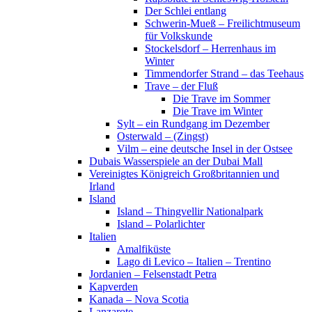
Der Schlei entlang
Schwerin-Mueß – Freilichtmuseum
für Volkskunde
Stockelsdorf – Herrenhaus im
Winter
Timmendorfer Strand – das Teehaus
Trave – der Fluß
Die Trave im Sommer
Die Trave im Winter
Sylt – ein Rundgang im Dezember
Osterwald – (Zingst)
Vilm – eine deutsche Insel in der Ostsee
Dubais Wasserspiele an der Dubai Mall
Vereinigtes Königreich Großbritannien und
Irland
Island
Island – Thingvellir Nationalpark
Island – Polarlichter
Italien
Amalfiküste
Lago di Levico – Italien – Trentino
Jordanien – Felsenstadt Petra
Kapverden
Kanada – Nova Scotia
Lanzarote