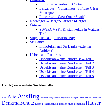
Lanzarote – Jardín de Cactus
Lanzarote – Vulkanhaus. Stiftung César
Manrique.
Lanzarote – Casa Omar Sharif
Norwegen – Bergen-Kirkenes-Bergen
Österreich
SWAROVSKI Kristallwelten in Wattens /
Tirol
Singapur – a light Marina Bay
Sri Lanka
Immobilien auf Sri Lanka (externer
Anbieter)
Usbekistan Rundreise
Usbekistan – eine Rundreise – Teil 1
Usbekistan – eine Rundreise – Teil 2
Usbekistan – eine Rundreise – Teil 3
Usbekistan – eine Rundreise – Teil 4
Usbekistan – eine Rundreise – Teil 5
Häufig verwendete Suchbegriffe
Ausflug
Alte
Alm
Azoren
bayerisch
bayrisch
Bergen
Brauchtum
Brauerei
Denkmalschutz
Häuser
Essen
Fichersiedlung
Fischer
Fluss
gemütlich