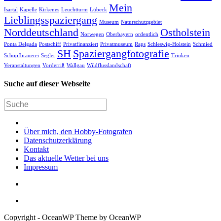
Mein
Isartal
Kapelle
Kirkenes
Leuchtturm
Lübeck
Lieblingsspaziergang
Museum
Naturschutzgebiet
Norddeutschland
Ostholstein
Norwegen
Oberbayern
ordentlich
Ponta Delgada
Postschiff
Privatfinanziert
Privatmuseum
Raps
Schleswig-Holstein
Schmied
SH
Spaziergangfotografie
Schöpfbrauerei
Segler
Trinken
Veranstaltungen
Vorderriß
Wallgau
Wildflusslandschaft
Suche auf dieser Webseite
Über mich, den Hobby-Fotografen
Datenschutzerklärung
Kontakt
Das aktuelle Wetter bei uns
Impressum
Copyright - OceanWP Theme by OceanWP