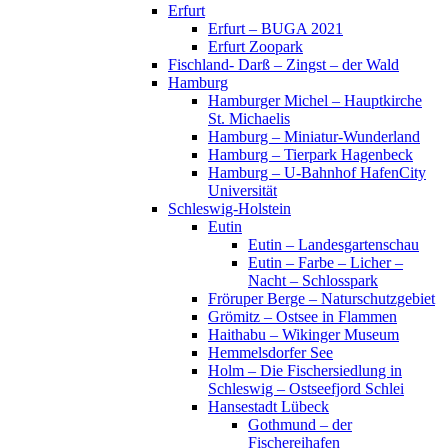
Erfurt
Erfurt – BUGA 2021
Erfurt Zoopark
Fischland- Darß – Zingst – der Wald
Hamburg
Hamburger Michel – Hauptkirche
St. Michaelis
Hamburg – Miniatur-Wunderland
Hamburg – Tierpark Hagenbeck
Hamburg – U-Bahnhof HafenCity
Universität
Schleswig-Holstein
Eutin
Eutin – Landesgartenschau
Eutin – Farbe – Licher –
Nacht – Schlosspark
Fröruper Berge – Naturschutzgebiet
Grömitz – Ostsee in Flammen
Haithabu – Wikinger Museum
Hemmelsdorfer See
Holm – Die Fischersiedlung in
Schleswig – Ostseefjord Schlei
Hansestadt Lübeck
Gothmund – der
Fischereihafen