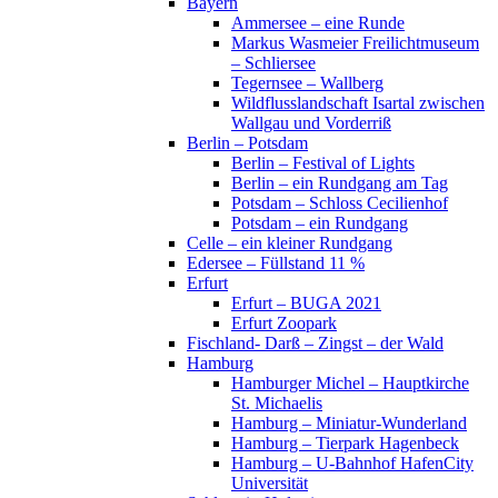
Bayern
Ammersee – eine Runde
Markus Wasmeier Freilichtmuseum
– Schliersee
Tegernsee – Wallberg
Wildflusslandschaft Isartal zwischen
Wallgau und Vorderriß
Berlin – Potsdam
Berlin – Festival of Lights
Berlin – ein Rundgang am Tag
Potsdam – Schloss Cecilienhof
Potsdam – ein Rundgang
Celle – ein kleiner Rundgang
Edersee – Füllstand 11 %
Erfurt
Erfurt – BUGA 2021
Erfurt Zoopark
Fischland- Darß – Zingst – der Wald
Hamburg
Hamburger Michel – Hauptkirche
St. Michaelis
Hamburg – Miniatur-Wunderland
Hamburg – Tierpark Hagenbeck
Hamburg – U-Bahnhof HafenCity
Universität