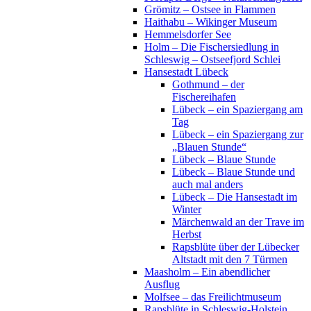
Grömitz – Ostsee in Flammen
Haithabu – Wikinger Museum
Hemmelsdorfer See
Holm – Die Fischersiedlung in
Schleswig – Ostseefjord Schlei
Hansestadt Lübeck
Gothmund – der
Fischereihafen
Lübeck – ein Spaziergang am
Tag
Lübeck – ein Spaziergang zur
„Blauen Stunde“
Lübeck – Blaue Stunde
Lübeck – Blaue Stunde und
auch mal anders
Lübeck – Die Hansestadt im
Winter
Märchenwald an der Trave im
Herbst
Rapsblüte über der Lübecker
Altstadt mit den 7 Türmen
Maasholm – Ein abendlicher
Ausflug
Molfsee – das Freilichtmuseum
Rapsblüte in Schleswig-Holstein