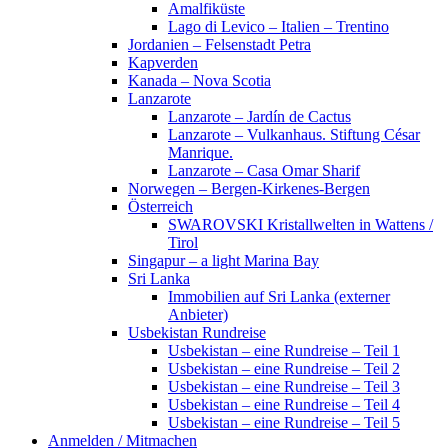
Amalfiküste
Lago di Levico – Italien – Trentino
Jordanien – Felsenstadt Petra
Kapverden
Kanada – Nova Scotia
Lanzarote
Lanzarote – Jardín de Cactus
Lanzarote – Vulkanhaus. Stiftung César
Manrique.
Lanzarote – Casa Omar Sharif
Norwegen – Bergen-Kirkenes-Bergen
Österreich
SWAROVSKI Kristallwelten in Wattens /
Tirol
Singapur – a light Marina Bay
Sri Lanka
Immobilien auf Sri Lanka (externer
Anbieter)
Usbekistan Rundreise
Usbekistan – eine Rundreise – Teil 1
Usbekistan – eine Rundreise – Teil 2
Usbekistan – eine Rundreise – Teil 3
Usbekistan – eine Rundreise – Teil 4
Usbekistan – eine Rundreise – Teil 5
Anmelden / Mitmachen