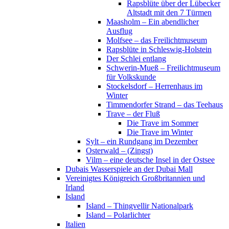
Rapsblüte über der Lübecker
Altstadt mit den 7 Türmen
Maasholm – Ein abendlicher
Ausflug
Molfsee – das Freilichtmuseum
Rapsblüte in Schleswig-Holstein
Der Schlei entlang
Schwerin-Mueß – Freilichtmuseum
für Volkskunde
Stockelsdorf – Herrenhaus im
Winter
Timmendorfer Strand – das Teehaus
Trave – der Fluß
Die Trave im Sommer
Die Trave im Winter
Sylt – ein Rundgang im Dezember
Osterwald – (Zingst)
Vilm – eine deutsche Insel in der Ostsee
Dubais Wasserspiele an der Dubai Mall
Vereinigtes Königreich Großbritannien und
Irland
Island
Island – Thingvellir Nationalpark
Island – Polarlichter
Italien