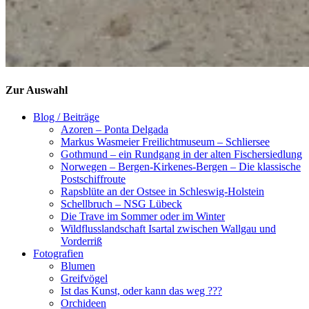
Zur Auswahl
Blog / Beiträge
Azoren – Ponta Delgada
Markus Wasmeier Freilichtmuseum – Schliersee
Gothmund – ein Rundgang in der alten Fischersiedlung
Norwegen – Bergen-Kirkenes-Bergen – Die klassische
Postschiffroute
Rapsblüte an der Ostsee in Schleswig-Holstein
Schellbruch – NSG Lübeck
Die Trave im Sommer oder im Winter
Wildflusslandschaft Isartal zwischen Wallgau und
Vorderriß
Fotografien
Blumen
Greifvögel
Ist das Kunst, oder kann das weg ???
Orchideen