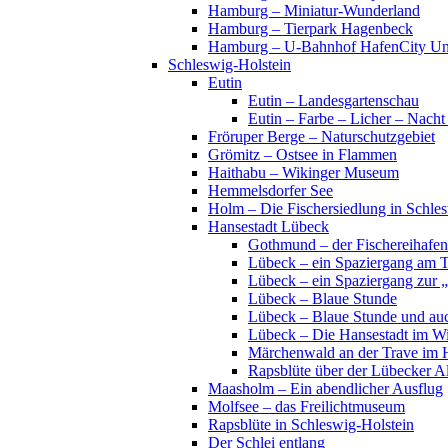
Hamburg – Miniatur-Wunderland
Hamburg – Tierpark Hagenbeck
Hamburg – U-Bahnhof HafenCity Uni
Schleswig-Holstein
Eutin
Eutin – Landesgartenschau
Eutin – Farbe – Licher – Nacht
Fröruper Berge – Naturschutzgebiet
Grömitz – Ostsee in Flammen
Haithabu – Wikinger Museum
Hemmelsdorfer See
Holm – Die Fischersiedlung in Schles
Hansestadt Lübeck
Gothmund – der Fischereihafen
Lübeck – ein Spaziergang am 
Lübeck – ein Spaziergang zur 
Lübeck – Blaue Stunde
Lübeck – Blaue Stunde und au
Lübeck – Die Hansestadt im Wi
Märchenwald an der Trave im 
Rapsblüte über der Lübecker Al
Maasholm – Ein abendlicher Ausflug
Molfsee – das Freilichtmuseum
Rapsblüte in Schleswig-Holstein
Der Schlei entlang