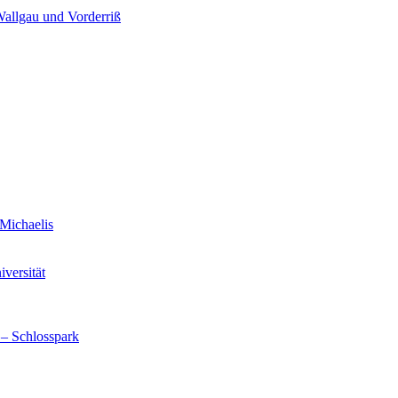
Wallgau und Vorderriß
Michaelis
versität
 – Schlosspark