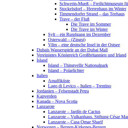
Schwerin-Mueß – Freilichtmuseum fü
Stockelsdorf – Herrenhaus im Winter
Timmendorfer Strand – das Teehaus
Trave – der Fluß
Die Trave im Sommer
Die Trave im Winter
Sylt – ein Rundgang im Dezember
Osterwald – (Zingst)
Vilm – eine deutsche Insel in der Ostsee
Dubais Wasserspiele an der Dubai Mall
Vereinigtes Königreich Großbritannien und Irland
Island
Island – Thingvellir Nationalpark
Island – Polarlichter
Italien
Amalfiküste
Lago di Levico – Italien – Trentino
Jordanien – Felsenstadt Petra
Kapverden
Kanada – Nova Scotia
Lanzarote
Lanzarote – Jardín de Cactus
Lanzarote – Vulkanhaus. Stiftung César Ma
Lanzarote – Casa Omar Sharif
Norwegen – Bergen-Kirkenes-Bergen