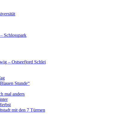
versität
 – Schlosspark
wig – Ostseefjord Schlei
Tag
„Blauen Stunde“
ch mal anders
nter
Herbst
tstadt mit den 7 Türmen