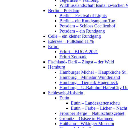
Tegernsee – Wallberg
Wildflusslandschaft Isartal zwischen 
Berlin – Potsdam
Berlin – Festival of Lights
Berlin – ein Rundgang am Tag
Potsdam – Schloss Cecilienhof
Potsdam – ein Rundgang
Celle – ein kleiner Rundgang
Edersee – Füllstand 11 %
Erfurt
Erfurt – BUGA 2021
Erfurt Zoopark
Fischland- Darß – Zingst – der Wald
Hamburg
Hamburger Michel – Hauptkirche St. 
Hamburg – Miniatur-Wunderland
Hamburg – Tierpark Hagenbeck
Hamburg – U-Bahnhof HafenCity Uni
Schleswig-Holstein
Eutin
Eutin – Landesgartenschau
Eutin – Farbe – Licher – Nacht
Fröruper Berge – Naturschutzgebiet
Grömitz – Ostsee in Flammen
Haithabu – Wikinger Museum