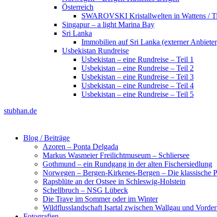
Österreich
SWAROVSKI Kristallwelten in Wattens / Ti
Singapur – a light Marina Bay
Sri Lanka
Immobilien auf Sri Lanka (externer Anbieter
Usbekistan Rundreise
Usbekistan – eine Rundreise – Teil 1
Usbekistan – eine Rundreise – Teil 2
Usbekistan – eine Rundreise – Teil 3
Usbekistan – eine Rundreise – Teil 4
Usbekistan – eine Rundreise – Teil 5
stubhan.de
Blog / Beiträge
Azoren – Ponta Delgada
Markus Wasmeier Freilichtmuseum – Schliersee
Gothmund – ein Rundgang in der alten Fischersiedlung
Norwegen – Bergen-Kirkenes-Bergen – Die klassische Po
Rapsblüte an der Ostsee in Schleswig-Holstein
Schellbruch – NSG Lübeck
Die Trave im Sommer oder im Winter
Wildflusslandschaft Isartal zwischen Wallgau und Vorder
Fotografien