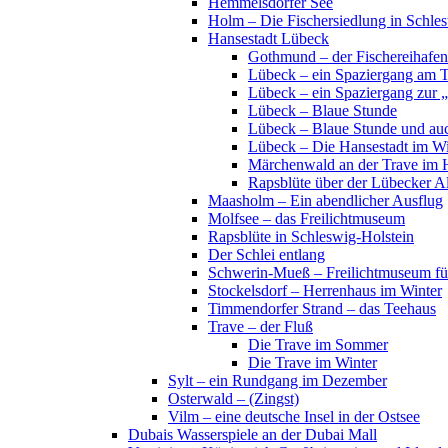
Hemmelsdorfer See
Holm – Die Fischersiedlung in Schles
Hansestadt Lübeck
Gothmund – der Fischereihafen
Lübeck – ein Spaziergang am 
Lübeck – ein Spaziergang zur 
Lübeck – Blaue Stunde
Lübeck – Blaue Stunde und au
Lübeck – Die Hansestadt im Wi
Märchenwald an der Trave im 
Rapsblüte über der Lübecker Al
Maasholm – Ein abendlicher Ausflug
Molfsee – das Freilichtmuseum
Rapsblüte in Schleswig-Holstein
Der Schlei entlang
Schwerin-Mueß – Freilichtmuseum fü
Stockelsdorf – Herrenhaus im Winter
Timmendorfer Strand – das Teehaus
Trave – der Fluß
Die Trave im Sommer
Die Trave im Winter
Sylt – ein Rundgang im Dezember
Osterwald – (Zingst)
Vilm – eine deutsche Insel in der Ostsee
Dubais Wasserspiele an der Dubai Mall