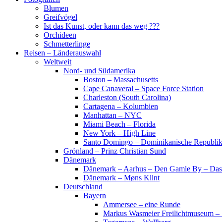
Blumen
Greifvögel
Ist das Kunst, oder kann das weg ???
Orchideen
Schmetterlinge
Reisen – Länderauswahl
Weltweit
Nord- und Südamerika
Boston – Massachusetts
Cape Canaveral – Space Force Station
Charleston (South Carolina)
Cartagena – Kolumbien
Manhattan – NYC
Miami Beach – Florida
New York – High Line
Santo Domingo – Dominikanische Republi
Grönland – Prinz Christian Sund
Dänemark
Dänemark – Aarhus – Den Gamle By – Das
Dänemark – Møns Klint
Deutschland
Bayern
Ammersee – eine Runde
Markus Wasmeier Freilichtmuseum – 