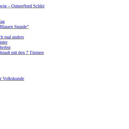
wig – Ostseefjord Schlei
Tag
„Blauen Stunde“
ch mal anders
nter
Herbst
tstadt mit den 7 Türmen
r Volkskunde