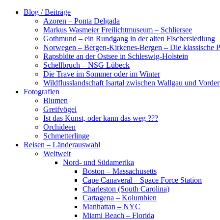
Zum
Blog / Beiträge
Inhalt
Azoren – Ponta Delgada
springen
Markus Wasmeier Freilichtmuseum – Schliersee
Gothmund – ein Rundgang in der alten Fischersiedlung
Norwegen – Bergen-Kirkenes-Bergen – Die klassische Po
Rapsblüte an der Ostsee in Schleswig-Holstein
Schellbruch – NSG Lübeck
Die Trave im Sommer oder im Winter
Wildflusslandschaft Isartal zwischen Wallgau und Vorder
Fotografien
Blumen
Greifvögel
Ist das Kunst, oder kann das weg ???
Orchideen
Schmetterlinge
Reisen – Länderauswahl
Weltweit
Nord- und Südamerika
Boston – Massachusetts
Cape Canaveral – Space Force Station
Charleston (South Carolina)
Cartagena – Kolumbien
Manhattan – NYC
Miami Beach – Florida