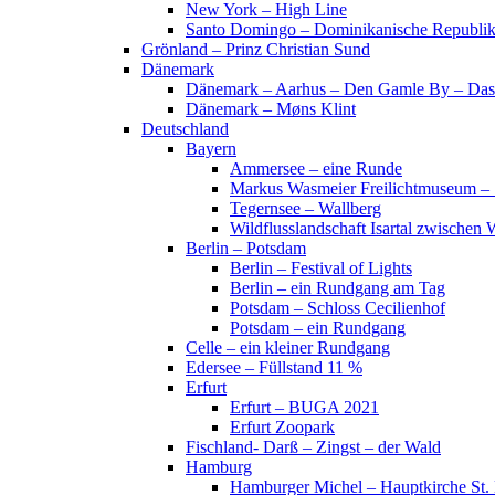
New York – High Line
Santo Domingo – Dominikanische Republi
Grönland – Prinz Christian Sund
Dänemark
Dänemark – Aarhus – Den Gamle By – Das
Dänemark – Møns Klint
Deutschland
Bayern
Ammersee – eine Runde
Markus Wasmeier Freilichtmuseum – 
Tegernsee – Wallberg
Wildflusslandschaft Isartal zwischen 
Berlin – Potsdam
Berlin – Festival of Lights
Berlin – ein Rundgang am Tag
Potsdam – Schloss Cecilienhof
Potsdam – ein Rundgang
Celle – ein kleiner Rundgang
Edersee – Füllstand 11 %
Erfurt
Erfurt – BUGA 2021
Erfurt Zoopark
Fischland- Darß – Zingst – der Wald
Hamburg
Hamburger Michel – Hauptkirche St. 