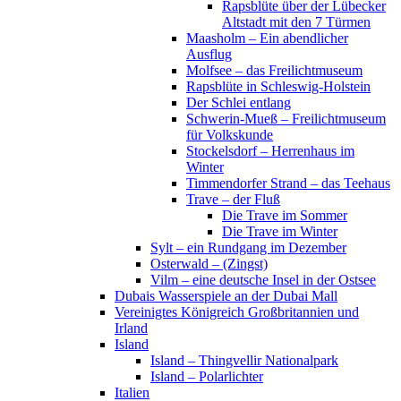
Rapsblüte über der Lübecker
Altstadt mit den 7 Türmen
Maasholm – Ein abendlicher
Ausflug
Molfsee – das Freilichtmuseum
Rapsblüte in Schleswig-Holstein
Der Schlei entlang
Schwerin-Mueß – Freilichtmuseum
für Volkskunde
Stockelsdorf – Herrenhaus im
Winter
Timmendorfer Strand – das Teehaus
Trave – der Fluß
Die Trave im Sommer
Die Trave im Winter
Sylt – ein Rundgang im Dezember
Osterwald – (Zingst)
Vilm – eine deutsche Insel in der Ostsee
Dubais Wasserspiele an der Dubai Mall
Vereinigtes Königreich Großbritannien und
Irland
Island
Island – Thingvellir Nationalpark
Island – Polarlichter
Italien