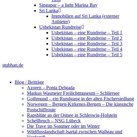
Singapur – a light Marina Bay
Sri Lanka
Immobilien auf Sri Lanka (externer
Anbieter)
Usbekistan Rundreise
Usbekistan – eine Rundreise – Teil 1
Usbekistan – eine Rundreise – Teil 2
Usbekistan – eine Rundreise – Teil 3
Usbekistan – eine Rundreise – Teil 4
Usbekistan – eine Rundreise – Teil 5
stubhan.de
Blog / Beiträge
Azoren – Ponta Delgada
Markus Wasmeier Freilichtmuseum – Schliersee
Gothmund – ein Rundgang in der alten Fischersiedlung
Norwegen – Bergen-Kirkenes-Bergen – Die klassische
Postschiffroute
Rapsblüte an der Ostsee in Schleswig-Holstein
Schellbruch – NSG Lübeck
Die Trave im Sommer oder im Winter
Wildflusslandschaft Isartal zwischen Wallgau und