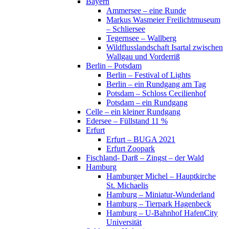
Bayern
Ammersee – eine Runde
Markus Wasmeier Freilichtmuseum
– Schliersee
Tegernsee – Wallberg
Wildflusslandschaft Isartal zwischen
Wallgau und Vorderriß
Berlin – Potsdam
Berlin – Festival of Lights
Berlin – ein Rundgang am Tag
Potsdam – Schloss Cecilienhof
Potsdam – ein Rundgang
Celle – ein kleiner Rundgang
Edersee – Füllstand 11 %
Erfurt
Erfurt – BUGA 2021
Erfurt Zoopark
Fischland- Darß – Zingst – der Wald
Hamburg
Hamburger Michel – Hauptkirche
St. Michaelis
Hamburg – Miniatur-Wunderland
Hamburg – Tierpark Hagenbeck
Hamburg – U-Bahnhof HafenCity
Universität