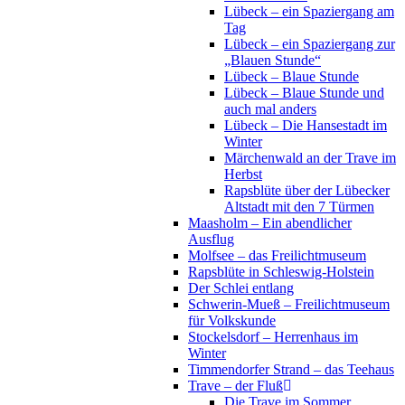
Lübeck – ein Spaziergang am
Tag
Lübeck – ein Spaziergang zur
„Blauen Stunde“
Lübeck – Blaue Stunde
Lübeck – Blaue Stunde und
auch mal anders
Lübeck – Die Hansestadt im
Winter
Märchenwald an der Trave im
Herbst
Rapsblüte über der Lübecker
Altstadt mit den 7 Türmen
Maasholm – Ein abendlicher
Ausflug
Molfsee – das Freilichtmuseum
Rapsblüte in Schleswig-Holstein
Der Schlei entlang
Schwerin-Mueß – Freilichtmuseum
für Volkskunde
Stockelsdorf – Herrenhaus im
Winter
Timmendorfer Strand – das Teehaus
Trave – der Fluß
Die Trave im Sommer