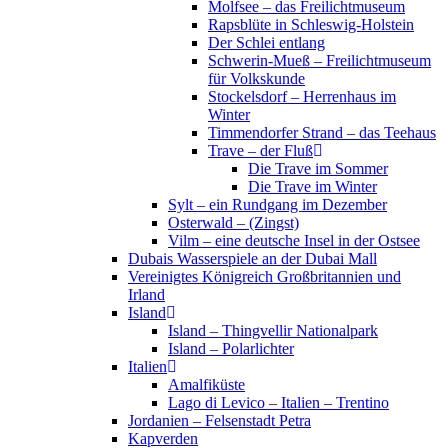
Molfsee – das Freilichtmuseum
Rapsblüte in Schleswig-Holstein
Der Schlei entlang
Schwerin-Mueß – Freilichtmuseum
für Volkskunde
Stockelsdorf – Herrenhaus im
Winter
Timmendorfer Strand – das Teehaus
Trave – der Fluß
Die Trave im Sommer
Die Trave im Winter
Sylt – ein Rundgang im Dezember
Osterwald – (Zingst)
Vilm – eine deutsche Insel in der Ostsee
Dubais Wasserspiele an der Dubai Mall
Vereinigtes Königreich Großbritannien und
Irland
Island
Island – Thingvellir Nationalpark
Island – Polarlichter
Italien
Amalfiküste
Lago di Levico – Italien – Trentino
Jordanien – Felsenstadt Petra
Kapverden