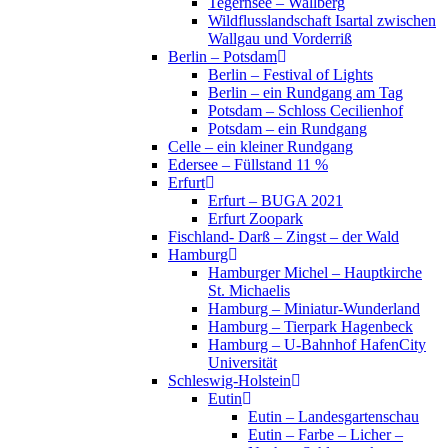
Tegernsee – Wallberg
Wildflusslandschaft Isartal zwischen
Wallgau und Vorderriß
Berlin – Potsdam
Berlin – Festival of Lights
Berlin – ein Rundgang am Tag
Potsdam – Schloss Cecilienhof
Potsdam – ein Rundgang
Celle – ein kleiner Rundgang
Edersee – Füllstand 11 %
Erfurt
Erfurt – BUGA 2021
Erfurt Zoopark
Fischland- Darß – Zingst – der Wald
Hamburg
Hamburger Michel – Hauptkirche
St. Michaelis
Hamburg – Miniatur-Wunderland
Hamburg – Tierpark Hagenbeck
Hamburg – U-Bahnhof HafenCity
Universität
Schleswig-Holstein
Eutin
Eutin – Landesgartenschau
Eutin – Farbe – Licher –