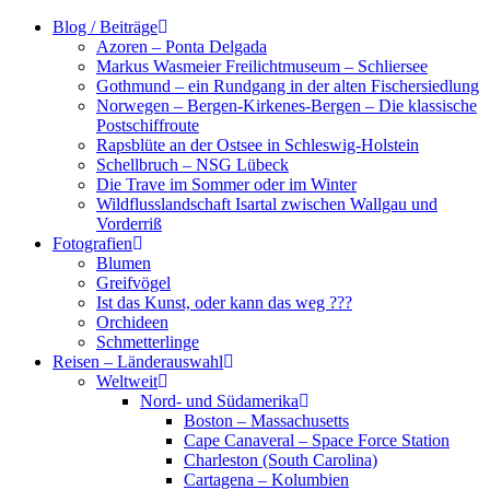
Zum
Blog / Beiträge
Inhalt
Azoren – Ponta Delgada
springen
Markus Wasmeier Freilichtmuseum – Schliersee
Gothmund – ein Rundgang in der alten Fischersiedlung
Norwegen – Bergen-Kirkenes-Bergen – Die klassische
Postschiffroute
Rapsblüte an der Ostsee in Schleswig-Holstein
Schellbruch – NSG Lübeck
Die Trave im Sommer oder im Winter
Wildflusslandschaft Isartal zwischen Wallgau und
Vorderriß
Fotografien
Blumen
Greifvögel
Ist das Kunst, oder kann das weg ???
Orchideen
Schmetterlinge
Reisen – Länderauswahl
Weltweit
Nord- und Südamerika
Boston – Massachusetts
Cape Canaveral – Space Force Station
Charleston (South Carolina)
Cartagena – Kolumbien