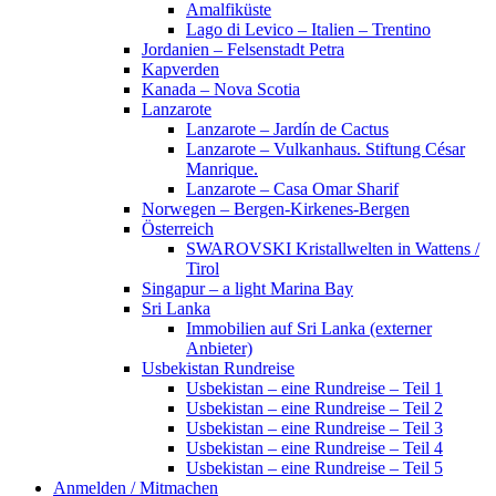
Amalfiküste
Lago di Levico – Italien – Trentino
Jordanien – Felsenstadt Petra
Kapverden
Kanada – Nova Scotia
Lanzarote
Lanzarote – Jardín de Cactus
Lanzarote – Vulkanhaus. Stiftung César
Manrique.
Lanzarote – Casa Omar Sharif
Norwegen – Bergen-Kirkenes-Bergen
Österreich
SWAROVSKI Kristallwelten in Wattens /
Tirol
Singapur – a light Marina Bay
Sri Lanka
Immobilien auf Sri Lanka (externer
Anbieter)
Usbekistan Rundreise
Usbekistan – eine Rundreise – Teil 1
Usbekistan – eine Rundreise – Teil 2
Usbekistan – eine Rundreise – Teil 3
Usbekistan – eine Rundreise – Teil 4
Usbekistan – eine Rundreise – Teil 5
Anmelden / Mitmachen