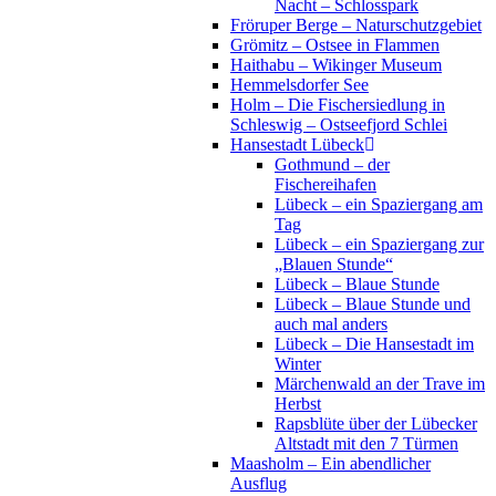
Nacht – Schlosspark
Fröruper Berge – Naturschutzgebiet
Grömitz – Ostsee in Flammen
Haithabu – Wikinger Museum
Hemmelsdorfer See
Holm – Die Fischersiedlung in
Schleswig – Ostseefjord Schlei
Hansestadt Lübeck
Gothmund – der
Fischereihafen
Lübeck – ein Spaziergang am
Tag
Lübeck – ein Spaziergang zur
„Blauen Stunde“
Lübeck – Blaue Stunde
Lübeck – Blaue Stunde und
auch mal anders
Lübeck – Die Hansestadt im
Winter
Märchenwald an der Trave im
Herbst
Rapsblüte über der Lübecker
Altstadt mit den 7 Türmen
Maasholm – Ein abendlicher
Ausflug