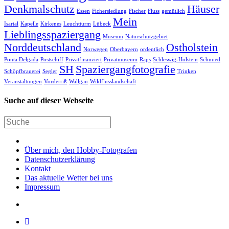
Denkmalschutz
Häuser
Essen
Fichersiedlung
Fischer
Fluss
gemütlich
Mein
Isartal
Kapelle
Kirkenes
Leuchtturm
Lübeck
Lieblingsspaziergang
Museum
Naturschutzgebiet
Norddeutschland
Ostholstein
Norwegen
Oberbayern
ordentlich
Ponta Delgada
Postschiff
Privatfinanziert
Privatmuseum
Raps
Schleswig-Holstein
Schmied
SH
Spaziergangfotografie
Schöpfbrauerei
Segler
Trinken
Veranstaltungen
Vorderriß
Wallgau
Wildflusslandschaft
Suche auf dieser Webseite
Über mich, den Hobby-Fotografen
Datenschutzerklärung
Kontakt
Das aktuelle Wetter bei uns
Impressum