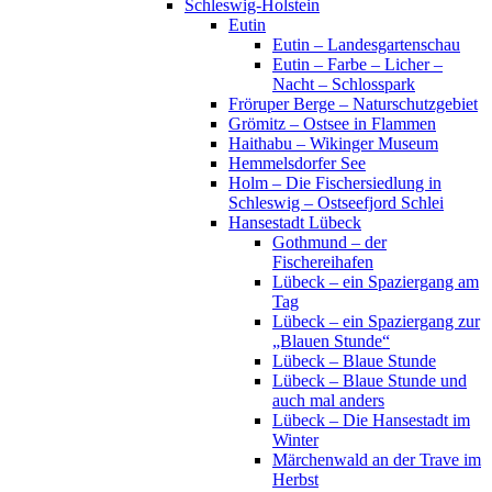
Schleswig-Holstein
Eutin
Eutin – Landesgartenschau
Eutin – Farbe – Licher –
Nacht – Schlosspark
Fröruper Berge – Naturschutzgebiet
Grömitz – Ostsee in Flammen
Haithabu – Wikinger Museum
Hemmelsdorfer See
Holm – Die Fischersiedlung in
Schleswig – Ostseefjord Schlei
Hansestadt Lübeck
Gothmund – der
Fischereihafen
Lübeck – ein Spaziergang am
Tag
Lübeck – ein Spaziergang zur
„Blauen Stunde“
Lübeck – Blaue Stunde
Lübeck – Blaue Stunde und
auch mal anders
Lübeck – Die Hansestadt im
Winter
Märchenwald an der Trave im
Herbst