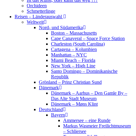
Ist das Kunst, oder kann das weg ???
Orchideen
Schmetterlinge
Reisen – Länderauswahl
Weltweit
Nord- und Südamerika
Boston – Massachusetts
Cape Canaveral – Space Force Station
Charleston (South Carolina)
Cartagena – Kolumbien
Manhattan – NYC
Miami Beach – Florida
New York – High Line
Santo Domingo – Dominikanische
Republik
Grönland – Prinz Christian Sund
Dänemark
Dänemark – Aarhus – Den Gamle By –
Das Alte Stadt Museum
Dänemark – Møns Klint
Deutschland
Bayern
Ammersee – eine Runde
Markus Wasmeier Freilichtmuseum
– Schliersee