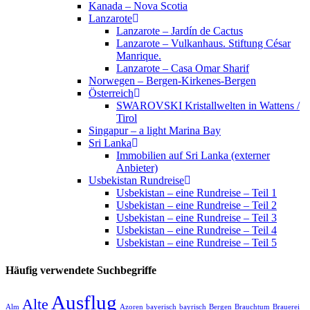
Kanada – Nova Scotia
Lanzarote
Lanzarote – Jardín de Cactus
Lanzarote – Vulkanhaus. Stiftung César
Manrique.
Lanzarote – Casa Omar Sharif
Norwegen – Bergen-Kirkenes-Bergen
Österreich
SWAROVSKI Kristallwelten in Wattens /
Tirol
Singapur – a light Marina Bay
Sri Lanka
Immobilien auf Sri Lanka (externer
Anbieter)
Usbekistan Rundreise
Usbekistan – eine Rundreise – Teil 1
Usbekistan – eine Rundreise – Teil 2
Usbekistan – eine Rundreise – Teil 3
Usbekistan – eine Rundreise – Teil 4
Usbekistan – eine Rundreise – Teil 5
Häufig verwendete Suchbegriffe
Ausflug
Alte
Alm
Azoren
bayerisch
bayrisch
Bergen
Brauchtum
Brauerei