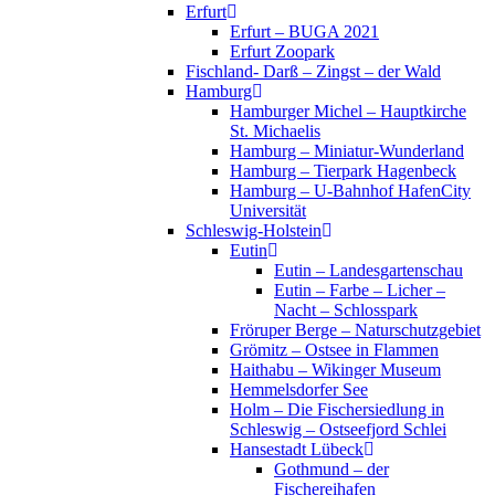
Erfurt
Erfurt – BUGA 2021
Erfurt Zoopark
Fischland- Darß – Zingst – der Wald
Hamburg
Hamburger Michel – Hauptkirche
St. Michaelis
Hamburg – Miniatur-Wunderland
Hamburg – Tierpark Hagenbeck
Hamburg – U-Bahnhof HafenCity
Universität
Schleswig-Holstein
Eutin
Eutin – Landesgartenschau
Eutin – Farbe – Licher –
Nacht – Schlosspark
Fröruper Berge – Naturschutzgebiet
Grömitz – Ostsee in Flammen
Haithabu – Wikinger Museum
Hemmelsdorfer See
Holm – Die Fischersiedlung in
Schleswig – Ostseefjord Schlei
Hansestadt Lübeck
Gothmund – der
Fischereihafen