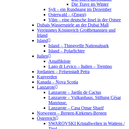
Die Trave im Winter
Sylt – ein Rundgang im Dezember
Osterwald – (Zingst)
Vilm – eine deutsche Insel in der Ostsee
Dubais Wasserspiele an der Dubai Mall
Vereinigtes Königreich Großbritannien und
Irland
Island
Island – Thingvellir Nationalpark
Island – Polarlichter
Italien
Amalfiküste
Lago di Levico – Italien – Trentino
Jordanien – Felsenstadt Petra
Kapverden
Kanada – Nova Scotia
Lanzarote
Lanzarote – Jardín de Cactus
Lanzarote – Vulkanhaus. Stiftung César
Manrique.
Lanzarote – Casa Omar Sharif
Norwegen – Bergen-Kirkenes-Bergen
Österreich
SWAROVSKI Kristallwelten in Wattens /
Tirol