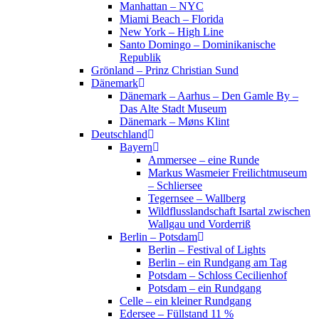
Manhattan – NYC
Miami Beach – Florida
New York – High Line
Santo Domingo – Dominikanische
Republik
Grönland – Prinz Christian Sund
Dänemark
Dänemark – Aarhus – Den Gamle By –
Das Alte Stadt Museum
Dänemark – Møns Klint
Deutschland
Bayern
Ammersee – eine Runde
Markus Wasmeier Freilichtmuseum
– Schliersee
Tegernsee – Wallberg
Wildflusslandschaft Isartal zwischen
Wallgau und Vorderriß
Berlin – Potsdam
Berlin – Festival of Lights
Berlin – ein Rundgang am Tag
Potsdam – Schloss Cecilienhof
Potsdam – ein Rundgang
Celle – ein kleiner Rundgang
Edersee – Füllstand 11 %