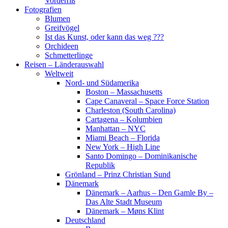
Vorderriß
Fotografien
Blumen
Greifvögel
Ist das Kunst, oder kann das weg ???
Orchideen
Schmetterlinge
Reisen – Länderauswahl
Weltweit
Nord- und Südamerika
Boston – Massachusetts
Cape Canaveral – Space Force Station
Charleston (South Carolina)
Cartagena – Kolumbien
Manhattan – NYC
Miami Beach – Florida
New York – High Line
Santo Domingo – Dominikanische
Republik
Grönland – Prinz Christian Sund
Dänemark
Dänemark – Aarhus – Den Gamle By –
Das Alte Stadt Museum
Dänemark – Møns Klint
Deutschland