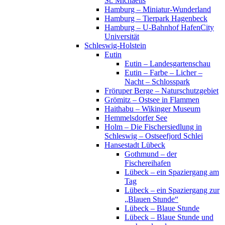
St. Michaelis
Hamburg – Miniatur-Wunderland
Hamburg – Tierpark Hagenbeck
Hamburg – U-Bahnhof HafenCity
Universität
Schleswig-Holstein
Eutin
Eutin – Landesgartenschau
Eutin – Farbe – Licher –
Nacht – Schlosspark
Fröruper Berge – Naturschutzgebiet
Grömitz – Ostsee in Flammen
Haithabu – Wikinger Museum
Hemmelsdorfer See
Holm – Die Fischersiedlung in
Schleswig – Ostseefjord Schlei
Hansestadt Lübeck
Gothmund – der
Fischereihafen
Lübeck – ein Spaziergang am
Tag
Lübeck – ein Spaziergang zur
„Blauen Stunde“
Lübeck – Blaue Stunde
Lübeck – Blaue Stunde und