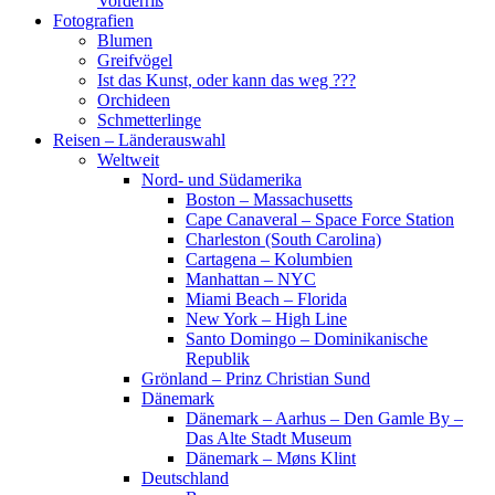
Vorderriß
Fotografien
Blumen
Greifvögel
Ist das Kunst, oder kann das weg ???
Orchideen
Schmetterlinge
Reisen – Länderauswahl
Weltweit
Nord- und Südamerika
Boston – Massachusetts
Cape Canaveral – Space Force Station
Charleston (South Carolina)
Cartagena – Kolumbien
Manhattan – NYC
Miami Beach – Florida
New York – High Line
Santo Domingo – Dominikanische
Republik
Grönland – Prinz Christian Sund
Dänemark
Dänemark – Aarhus – Den Gamle By –
Das Alte Stadt Museum
Dänemark – Møns Klint
Deutschland