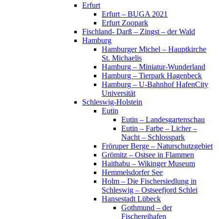
Erfurt
Erfurt – BUGA 2021
Erfurt Zoopark
Fischland- Darß – Zingst – der Wald
Hamburg
Hamburger Michel – Hauptkirche
St. Michaelis
Hamburg – Miniatur-Wunderland
Hamburg – Tierpark Hagenbeck
Hamburg – U-Bahnhof HafenCity
Universität
Schleswig-Holstein
Eutin
Eutin – Landesgartenschau
Eutin – Farbe – Licher –
Nacht – Schlosspark
Fröruper Berge – Naturschutzgebiet
Grömitz – Ostsee in Flammen
Haithabu – Wikinger Museum
Hemmelsdorfer See
Holm – Die Fischersiedlung in
Schleswig – Ostseefjord Schlei
Hansestadt Lübeck
Gothmund – der
Fischereihafen