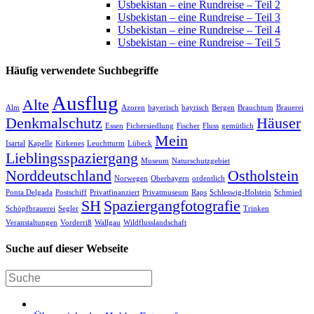
Usbekistan – eine Rundreise – Teil 2
Usbekistan – eine Rundreise – Teil 3
Usbekistan – eine Rundreise – Teil 4
Usbekistan – eine Rundreise – Teil 5
Häufig verwendete Suchbegriffe
Ausflug
Alte
Alm
Azoren
bayerisch
bayrisch
Bergen
Brauchtum
Brauerei
Denkmalschutz
Häuser
Essen
Fichersiedlung
Fischer
Fluss
gemütlich
Mein
Isartal
Kapelle
Kirkenes
Leuchtturm
Lübeck
Lieblingsspaziergang
Museum
Naturschutzgebiet
Norddeutschland
Ostholstein
Norwegen
Oberbayern
ordentlich
Ponta Delgada
Postschiff
Privatfinanziert
Privatmuseum
Raps
Schleswig-Holstein
Schmied
SH
Spaziergangfotografie
Schöpfbrauerei
Segler
Trinken
Veranstaltungen
Vorderriß
Wallgau
Wildflusslandschaft
Suche auf dieser Webseite