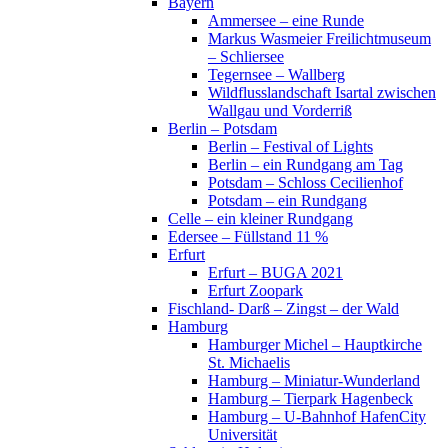
Bayern
Ammersee – eine Runde
Markus Wasmeier Freilichtmuseum
– Schliersee
Tegernsee – Wallberg
Wildflusslandschaft Isartal zwischen
Wallgau und Vorderriß
Berlin – Potsdam
Berlin – Festival of Lights
Berlin – ein Rundgang am Tag
Potsdam – Schloss Cecilienhof
Potsdam – ein Rundgang
Celle – ein kleiner Rundgang
Edersee – Füllstand 11 %
Erfurt
Erfurt – BUGA 2021
Erfurt Zoopark
Fischland- Darß – Zingst – der Wald
Hamburg
Hamburger Michel – Hauptkirche
St. Michaelis
Hamburg – Miniatur-Wunderland
Hamburg – Tierpark Hagenbeck
Hamburg – U-Bahnhof HafenCity
Universität