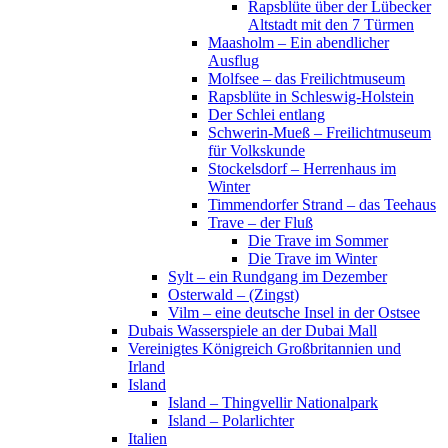
Rapsblüte über der Lübecker
Altstadt mit den 7 Türmen
Maasholm – Ein abendlicher
Ausflug
Molfsee – das Freilichtmuseum
Rapsblüte in Schleswig-Holstein
Der Schlei entlang
Schwerin-Mueß – Freilichtmuseum
für Volkskunde
Stockelsdorf – Herrenhaus im
Winter
Timmendorfer Strand – das Teehaus
Trave – der Fluß
Die Trave im Sommer
Die Trave im Winter
Sylt – ein Rundgang im Dezember
Osterwald – (Zingst)
Vilm – eine deutsche Insel in der Ostsee
Dubais Wasserspiele an der Dubai Mall
Vereinigtes Königreich Großbritannien und
Irland
Island
Island – Thingvellir Nationalpark
Island – Polarlichter
Italien