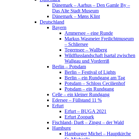
Dänemark – Aarhus – Den Gamle By –
Das Alte Stadt Museum
Dänemark – Møns Klint
Deutschland
Bayern
Ammersee – eine Runde
Markus Wasmeier Freilichtmuseum
– Schliersee
Tegernsee – Wallberg
Wildflusslandschaft Isartal zwischen
Wallgau und Vorderriß
Berlin – Potsdam
Berlin – Festival of Lights
Berlin – ein Rundgang am Tag
Potsdam – Schloss Cecilienhof
Potsdam – ein Rundgang
Celle – ein kleiner Rundgang
Edersee – Füllstand 11 %
Erfurt
Erfurt – BUGA 2021
Erfurt Zoopark
Fischland- Darß – Zingst – der Wald
Hamburg
Hamburger Michel – Hauptkirche