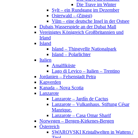
Die Trave im Winter
Sylt – ein Rundgang im Dezember
Osterwald – (Zingst)
Vilm – eine deutsche Insel in der Ostsee
Dubais Wasserspiele an der Dubai Mall
Vereinigtes Königreich Großbritannien und
Irland
Island
Island – Thingvellir Nationalpark
Island – Polarlichter
Italien
Amalfiküste
Lago di Levico – Italien – Trentino
Jordanien – Felsenstadt Petra
Kapverden
Kanada – Nova Scotia
Lanzarote
Lanzarote – Jardín de Cactus
Lanzarote – Vulkanhaus. Stiftung César
Manrique.
Lanzarote – Casa Omar Sharif
Norwegen – Bergen-Kirkenes-Bergen
Österreich
SWAROVSKI Kristallwelten in Wattens /
Tirol