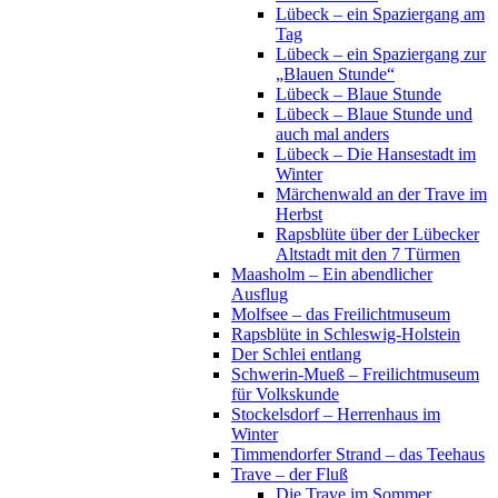
Lübeck – ein Spaziergang am
Tag
Lübeck – ein Spaziergang zur
„Blauen Stunde“
Lübeck – Blaue Stunde
Lübeck – Blaue Stunde und
auch mal anders
Lübeck – Die Hansestadt im
Winter
Märchenwald an der Trave im
Herbst
Rapsblüte über der Lübecker
Altstadt mit den 7 Türmen
Maasholm – Ein abendlicher
Ausflug
Molfsee – das Freilichtmuseum
Rapsblüte in Schleswig-Holstein
Der Schlei entlang
Schwerin-Mueß – Freilichtmuseum
für Volkskunde
Stockelsdorf – Herrenhaus im
Winter
Timmendorfer Strand – das Teehaus
Trave – der Fluß
Die Trave im Sommer