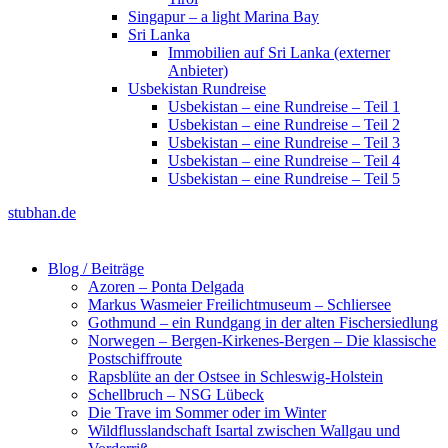
Singapur – a light Marina Bay
Sri Lanka
Immobilien auf Sri Lanka (externer
Anbieter)
Usbekistan Rundreise
Usbekistan – eine Rundreise – Teil 1
Usbekistan – eine Rundreise – Teil 2
Usbekistan – eine Rundreise – Teil 3
Usbekistan – eine Rundreise – Teil 4
Usbekistan – eine Rundreise – Teil 5
stubhan.de
Blog / Beiträge
Azoren – Ponta Delgada
Markus Wasmeier Freilichtmuseum – Schliersee
Gothmund – ein Rundgang in der alten Fischersiedlung
Norwegen – Bergen-Kirkenes-Bergen – Die klassische
Postschiffroute
Rapsblüte an der Ostsee in Schleswig-Holstein
Schellbruch – NSG Lübeck
Die Trave im Sommer oder im Winter
Wildflusslandschaft Isartal zwischen Wallgau und