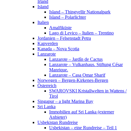
Irland
Island
Island – Thingvellir Nationalpark
Island – Polarlichter
Italien
Amalfiküste
Lago di Levico – Italien – Trentino
Jordanien – Felsenstadt Petra
Kapverden
Kanada – Nova Scotia
Lanzarote
Lanzarote – Jardín de Cactus
Lanzarote – Vulkanhaus. Stiftung César
Manrique.
Lanzarote – Casa Omar Sharif
Norwegen – Bergen-Kirkenes-Bergen
Österreich
SWAROVSKI Kristallwelten in Wattens /
Tirol
Singapur – a light Marina Bay
Sri Lanka
Immobilien auf Sri Lanka (externer
Anbieter)
Usbekistan Rundreise
Usbekistan – eine Rundreise – Teil 1