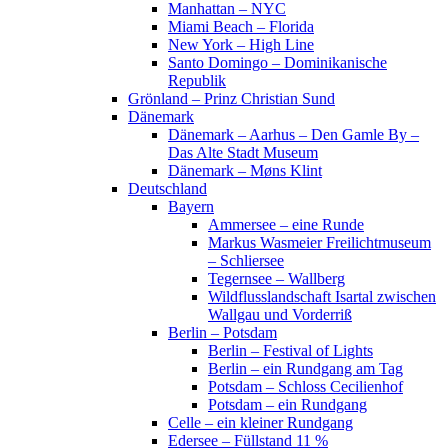
Manhattan – NYC
Miami Beach – Florida
New York – High Line
Santo Domingo – Dominikanische
Republik
Grönland – Prinz Christian Sund
Dänemark
Dänemark – Aarhus – Den Gamle By –
Das Alte Stadt Museum
Dänemark – Møns Klint
Deutschland
Bayern
Ammersee – eine Runde
Markus Wasmeier Freilichtmuseum
– Schliersee
Tegernsee – Wallberg
Wildflusslandschaft Isartal zwischen
Wallgau und Vorderriß
Berlin – Potsdam
Berlin – Festival of Lights
Berlin – ein Rundgang am Tag
Potsdam – Schloss Cecilienhof
Potsdam – ein Rundgang
Celle – ein kleiner Rundgang
Edersee – Füllstand 11 %