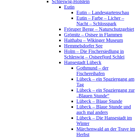
Schleswig-Holstein
Eutin
Eutin – Landesgartenschau
Eutin – Farbe – Licher –
Nacht – Schlosspark
Fröruper Berge – Naturschutzgebiet
Grömitz – Ostsee in Flammen
Haithabu – Wikinger Museum
Hemmelsdorfer See
Holm – Die Fischersiedlung in
Schleswig – Ostseefjord Schlei
Hansestadt Lübeck
Gothmund – der
Fischereihafen
Lübeck – ein Spaziergang am
Tag
Lübeck – ein Spaziergang zur
„Blauen Stunde“
Lübeck – Blaue Stunde
Lübeck – Blaue Stunde und
auch mal anders
Lübeck – Die Hansestadt im
Winter
Märchenwald an der Trave im
Herbst