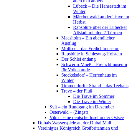
auch mal anders
Lübeck – Die Hansestadt im
Winter
Märchenwald an der Trave im
Herbst
Rapsblüte über der Lübecker
Altstadt mit den 7 Türmen
Maasholm – Ein abendlicher
Ausflug
Molfsee – das Freilichtmuseum
Rapsblüte in Schleswig-Holstein
Der Schlei entlang
Schwerin-Mueß – Freilichtmuseum
für Volkskunde
Stockelsdorf – Herrenhaus im
Winter
Timmendorfer Strand – das Teehaus
Trave – der Fluß
Die Trave im Sommer
Die Trave im Winter
Sylt – ein Rundgang im Dezember
Osterwald – (Zingst)
Vilm – eine deutsche Insel in der Ostsee
Dubais Wasserspiele an der Dubai Mall
Vereinigtes Königreich Großbritannien und