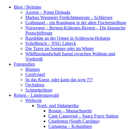
Zum
Blog / Beiträge
Inhalt
Azoren – Ponta Delgada
springen
Markus Wasmeier Freilichtmuseum – Schliersee
Gothmund – ein Rundgang in der alten Fischersiedlung
Norwegen – Bergen-Kirkenes-Bergen – Die klassische
Postschiffroute
Rapsblüte an der Ostsee in Schleswig-Holstein
Schellbruch – NSG Lübeck
Die Trave im Sommer oder im Winter
Wildflusslandschaft Isartal zwischen Wallgau und
Vorderriß
Fotografien
Blumen
Greifvögel
Ist das Kunst, oder kann das weg ???
Orchideen
Schmetterlinge
Reisen – Länderauswahl
Weltweit
Nord- und Südamerika
Boston – Massachusetts
Cape Canaveral – Space Force Station
Charleston (South Carolina)
Cartagena – Kolumbien