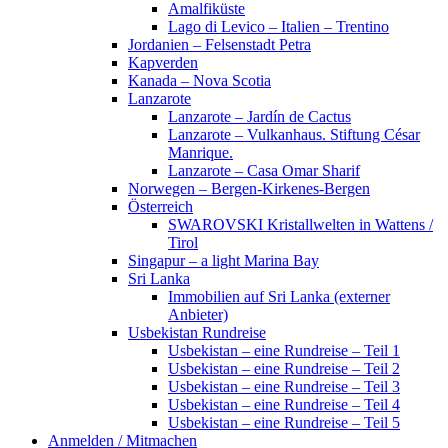
Amalfiküste
Lago di Levico – Italien – Trentino
Jordanien – Felsenstadt Petra
Kapverden
Kanada – Nova Scotia
Lanzarote
Lanzarote – Jardín de Cactus
Lanzarote – Vulkanhaus. Stiftung César
Manrique.
Lanzarote – Casa Omar Sharif
Norwegen – Bergen-Kirkenes-Bergen
Österreich
SWAROVSKI Kristallwelten in Wattens /
Tirol
Singapur – a light Marina Bay
Sri Lanka
Immobilien auf Sri Lanka (externer
Anbieter)
Usbekistan Rundreise
Usbekistan – eine Rundreise – Teil 1
Usbekistan – eine Rundreise – Teil 2
Usbekistan – eine Rundreise – Teil 3
Usbekistan – eine Rundreise – Teil 4
Usbekistan – eine Rundreise – Teil 5
Anmelden / Mitmachen