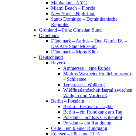
Manhattan – NYC
Miami Beach – Florida
New York – High Line
Santo Domingo – Dominikanische
Republik
Grönland – Prinz Christian Sund
Dänemark
Dänemark – Aarhus – Den Gamle By –
Das Alte Stadt Museum
Dänemark – Møns Klint
Deutschland
Bayern
Ammersee – eine Runde
Markus Wasmeier Freilichtmuseum
– Schliersee
Tegernsee – Wallberg
Wildflusslandschaft Isartal zwischen
Wallgau und Vorderriß
Berlin – Potsdam
Berlin – Festival of Lights
Berlin – ein Rundgang am Tag
Potsdam – Schloss Cecilienhof
Potsdam – ein Rundgang
Celle – ein kleiner Rundgang
Edersee – Füllstand 11 %