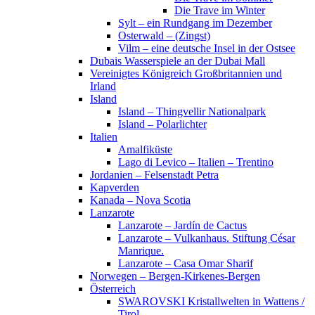
Die Trave im Winter
Sylt – ein Rundgang im Dezember
Osterwald – (Zingst)
Vilm – eine deutsche Insel in der Ostsee
Dubais Wasserspiele an der Dubai Mall
Vereinigtes Königreich Großbritannien und
Irland
Island
Island – Thingvellir Nationalpark
Island – Polarlichter
Italien
Amalfiküste
Lago di Levico – Italien – Trentino
Jordanien – Felsenstadt Petra
Kapverden
Kanada – Nova Scotia
Lanzarote
Lanzarote – Jardín de Cactus
Lanzarote – Vulkanhaus. Stiftung César
Manrique.
Lanzarote – Casa Omar Sharif
Norwegen – Bergen-Kirkenes-Bergen
Österreich
SWAROVSKI Kristallwelten in Wattens /
Tirol