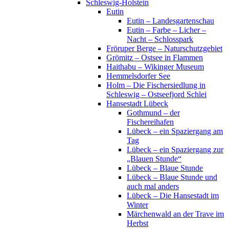
Schleswig-Holstein
Eutin
Eutin – Landesgartenschau
Eutin – Farbe – Licher –
Nacht – Schlosspark
Fröruper Berge – Naturschutzgebiet
Grömitz – Ostsee in Flammen
Haithabu – Wikinger Museum
Hemmelsdorfer See
Holm – Die Fischersiedlung in
Schleswig – Ostseefjord Schlei
Hansestadt Lübeck
Gothmund – der
Fischereihafen
Lübeck – ein Spaziergang am
Tag
Lübeck – ein Spaziergang zur
„Blauen Stunde“
Lübeck – Blaue Stunde
Lübeck – Blaue Stunde und
auch mal anders
Lübeck – Die Hansestadt im
Winter
Märchenwald an der Trave im
Herbst