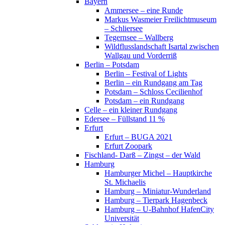
Bayern
Ammersee – eine Runde
Markus Wasmeier Freilichtmuseum
– Schliersee
Tegernsee – Wallberg
Wildflusslandschaft Isartal zwischen
Wallgau und Vorderriß
Berlin – Potsdam
Berlin – Festival of Lights
Berlin – ein Rundgang am Tag
Potsdam – Schloss Cecilienhof
Potsdam – ein Rundgang
Celle – ein kleiner Rundgang
Edersee – Füllstand 11 %
Erfurt
Erfurt – BUGA 2021
Erfurt Zoopark
Fischland- Darß – Zingst – der Wald
Hamburg
Hamburger Michel – Hauptkirche
St. Michaelis
Hamburg – Miniatur-Wunderland
Hamburg – Tierpark Hagenbeck
Hamburg – U-Bahnhof HafenCity
Universität