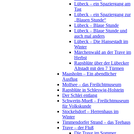
Lübeck – ein Spaziergang am
Tag
Lübeck – ein Spaziergang zur
„Blauen Stunde“
Lübeck – Blaue Stunde
Lübeck – Blaue Stunde und
auch mal anders
Lübeck – Die Hansestadt im
Winter
Märchenwald an der Trave im
Herbst
Rapsblüte über der Lübecker
Altstadt mit den 7 Türmen
Maasholm – Ein abendlicher
Ausflug
Molfsee – das Freilichtmuseum
Rapsblüte in Schleswig-Holstein
Der Schlei entlang
Schwerin-Mueß – Freilichtmuseum
für Volkskunde
Stockelsdorf – Herrenhaus im
Winter
Timmendorfer Strand – das Teehaus
Trave – der Fluß
Die Trave im Sommer