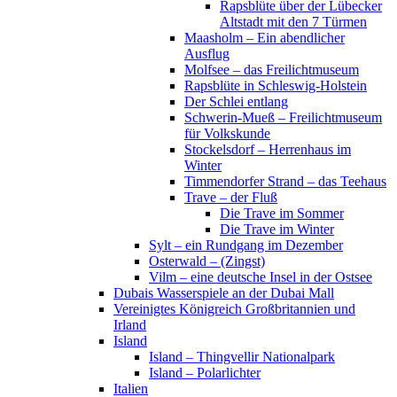
Rapsblüte über der Lübecker
Altstadt mit den 7 Türmen
Maasholm – Ein abendlicher
Ausflug
Molfsee – das Freilichtmuseum
Rapsblüte in Schleswig-Holstein
Der Schlei entlang
Schwerin-Mueß – Freilichtmuseum
für Volkskunde
Stockelsdorf – Herrenhaus im
Winter
Timmendorfer Strand – das Teehaus
Trave – der Fluß
Die Trave im Sommer
Die Trave im Winter
Sylt – ein Rundgang im Dezember
Osterwald – (Zingst)
Vilm – eine deutsche Insel in der Ostsee
Dubais Wasserspiele an der Dubai Mall
Vereinigtes Königreich Großbritannien und
Irland
Island
Island – Thingvellir Nationalpark
Island – Polarlichter
Italien