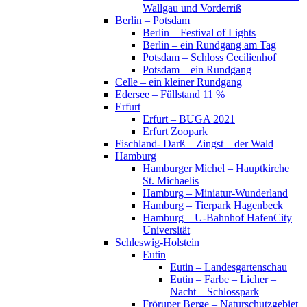
Wallgau und Vorderriß
Berlin – Potsdam
Berlin – Festival of Lights
Berlin – ein Rundgang am Tag
Potsdam – Schloss Cecilienhof
Potsdam – ein Rundgang
Celle – ein kleiner Rundgang
Edersee – Füllstand 11 %
Erfurt
Erfurt – BUGA 2021
Erfurt Zoopark
Fischland- Darß – Zingst – der Wald
Hamburg
Hamburger Michel – Hauptkirche
St. Michaelis
Hamburg – Miniatur-Wunderland
Hamburg – Tierpark Hagenbeck
Hamburg – U-Bahnhof HafenCity
Universität
Schleswig-Holstein
Eutin
Eutin – Landesgartenschau
Eutin – Farbe – Licher –
Nacht – Schlosspark
Fröruper Berge – Naturschutzgebiet