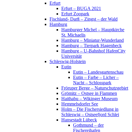
Erfurt
Erfurt – BUGA 2021
Erfurt Zoopark
Fischland- Darß – Zingst – der Wald
Hamburg
Hamburger Michel – Hauptkirche
St. Michaelis
Hamburg – Miniatur-Wunderland
Hamburg – Tierpark Hagenbeck
Hamburg – U-Bahnhof HafenCity
Universität
Schleswig-Holstein
Eutin
Eutin – Landesgartenschau
Eutin – Farbe – Licher –
Nacht – Schlosspark
Fröruper Berge – Naturschutzgebiet
Grömitz – Ostsee in Flammen
Haithabu – Wikinger Museum
Hemmelsdorfer See
Holm – Die Fischersiedlung in
Schleswig – Ostseefjord Schlei
Hansestadt Lübeck
Gothmund – der
Fischereihafen