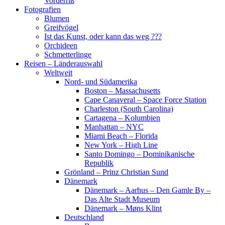
Vorderriß
Fotografien
Blumen
Greifvögel
Ist das Kunst, oder kann das weg ???
Orchideen
Schmetterlinge
Reisen – Länderauswahl
Weltweit
Nord- und Südamerika
Boston – Massachusetts
Cape Canaveral – Space Force Station
Charleston (South Carolina)
Cartagena – Kolumbien
Manhattan – NYC
Miami Beach – Florida
New York – High Line
Santo Domingo – Dominikanische
Republik
Grönland – Prinz Christian Sund
Dänemark
Dänemark – Aarhus – Den Gamle By –
Das Alte Stadt Museum
Dänemark – Møns Klint
Deutschland