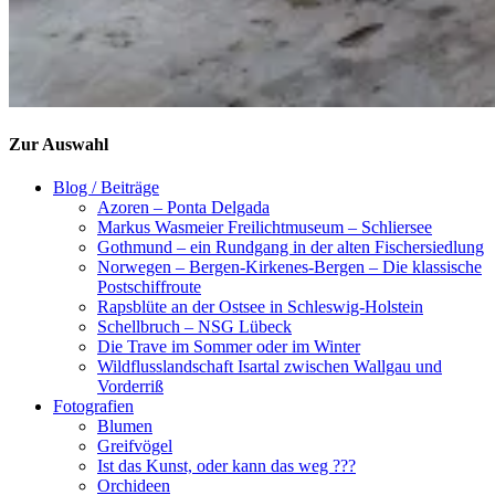
Zur Auswahl
Blog / Beiträge
Azoren – Ponta Delgada
Markus Wasmeier Freilichtmuseum – Schliersee
Gothmund – ein Rundgang in der alten Fischersiedlung
Norwegen – Bergen-Kirkenes-Bergen – Die klassische
Postschiffroute
Rapsblüte an der Ostsee in Schleswig-Holstein
Schellbruch – NSG Lübeck
Die Trave im Sommer oder im Winter
Wildflusslandschaft Isartal zwischen Wallgau und
Vorderriß
Fotografien
Blumen
Greifvögel
Ist das Kunst, oder kann das weg ???
Orchideen