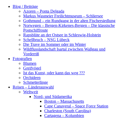
Zum
Blog / Beiträge
Inhalt
Azoren – Ponta Delgada
springen
Markus Wasmeier Freilichtmuseum – Schliersee
Gothmund – ein Rundgang in der alten Fischersiedlung
Norwegen – Bergen-Kirkenes-Bergen – Die klassische
Postschiffroute
Rapsblüte an der Ostsee in Schleswig-Holstein
Schellbruch – NSG Lübeck
Die Trave im Sommer oder im Winter
Wildflusslandschaft Isartal zwischen Wallgau und
Vorderriß
Fotografien
Blumen
Greifvögel
Ist das Kunst, oder kann das weg ???
Orchideen
Schmetterlinge
Reisen – Länderauswahl
Weltweit
Nord- und Südamerika
Boston – Massachusetts
Cape Canaveral – Space Force Station
Charleston (South Carolina)
Cartagena – Kolumbien