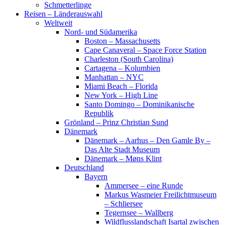
Schmetterlinge
Reisen – Länderauswahl
Weltweit
Nord- und Südamerika
Boston – Massachusetts
Cape Canaveral – Space Force Station
Charleston (South Carolina)
Cartagena – Kolumbien
Manhattan – NYC
Miami Beach – Florida
New York – High Line
Santo Domingo – Dominikanische
Republik
Grönland – Prinz Christian Sund
Dänemark
Dänemark – Aarhus – Den Gamle By –
Das Alte Stadt Museum
Dänemark – Møns Klint
Deutschland
Bayern
Ammersee – eine Runde
Markus Wasmeier Freilichtmuseum
– Schliersee
Tegernsee – Wallberg
Wildflusslandschaft Isartal zwischen