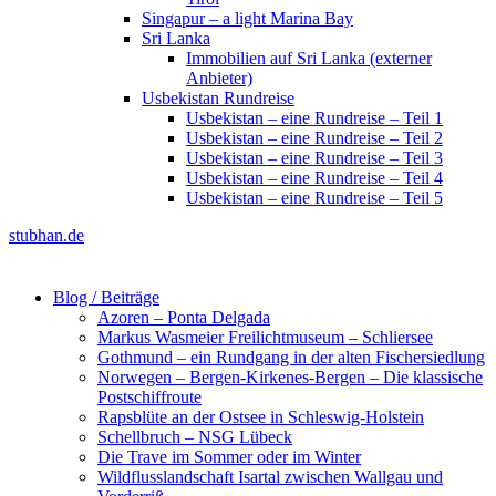
Singapur – a light Marina Bay
Sri Lanka
Immobilien auf Sri Lanka (externer
Anbieter)
Usbekistan Rundreise
Usbekistan – eine Rundreise – Teil 1
Usbekistan – eine Rundreise – Teil 2
Usbekistan – eine Rundreise – Teil 3
Usbekistan – eine Rundreise – Teil 4
Usbekistan – eine Rundreise – Teil 5
stubhan.de
Blog / Beiträge
Azoren – Ponta Delgada
Markus Wasmeier Freilichtmuseum – Schliersee
Gothmund – ein Rundgang in der alten Fischersiedlung
Norwegen – Bergen-Kirkenes-Bergen – Die klassische
Postschiffroute
Rapsblüte an der Ostsee in Schleswig-Holstein
Schellbruch – NSG Lübeck
Die Trave im Sommer oder im Winter
Wildflusslandschaft Isartal zwischen Wallgau und