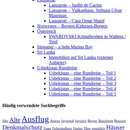
Lanzarote – Jardín de Cactus
Lanzarote – Vulkanhaus. Stiftung César
Manrique.
Lanzarote – Casa Omar Sharif
Norwegen – Bergen-Kirkenes-Bergen
Österreich
SWAROVSKI Kristallwelten in Wattens /
Tirol
Singapur – a light Marina Bay
Sri Lanka
Immobilien auf Sri Lanka (externer
Anbieter)
Usbekistan Rundreise
Usbekistan – eine Rundreise – Teil 1
Usbekistan – eine Rundreise – Teil 2
Usbekistan – eine Rundreise – Teil 3
Usbekistan – eine Rundreise – Teil 4
Usbekistan – eine Rundreise – Teil 5
Häufig verwendete Suchbegriffe
Ausflug
Alte
Alm
Azoren
bayerisch
bayrisch
Bergen
Brauchtum
Brauerei
Denkmalschutz
Häuser
Essen
Fichersiedlung
Fischer
Fluss
gemütlich