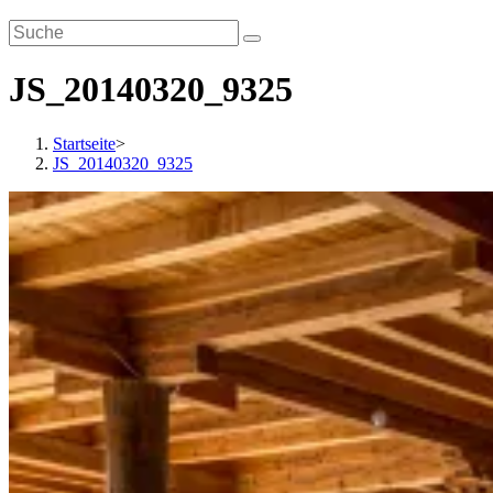
JS_20140320_9325
Startseite
>
JS_20140320_9325