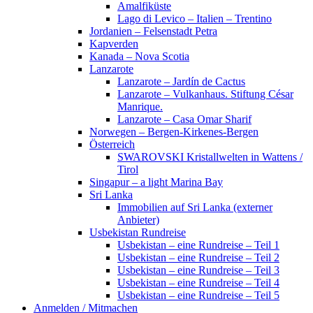
Amalfiküste
Lago di Levico – Italien – Trentino
Jordanien – Felsenstadt Petra
Kapverden
Kanada – Nova Scotia
Lanzarote
Lanzarote – Jardín de Cactus
Lanzarote – Vulkanhaus. Stiftung César
Manrique.
Lanzarote – Casa Omar Sharif
Norwegen – Bergen-Kirkenes-Bergen
Österreich
SWAROVSKI Kristallwelten in Wattens /
Tirol
Singapur – a light Marina Bay
Sri Lanka
Immobilien auf Sri Lanka (externer
Anbieter)
Usbekistan Rundreise
Usbekistan – eine Rundreise – Teil 1
Usbekistan – eine Rundreise – Teil 2
Usbekistan – eine Rundreise – Teil 3
Usbekistan – eine Rundreise – Teil 4
Usbekistan – eine Rundreise – Teil 5
Anmelden / Mitmachen