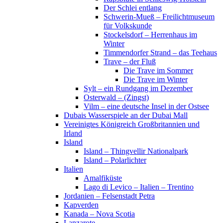
Der Schlei entlang
Schwerin-Mueß – Freilichtmuseum
für Volkskunde
Stockelsdorf – Herrenhaus im
Winter
Timmendorfer Strand – das Teehaus
Trave – der Fluß
Die Trave im Sommer
Die Trave im Winter
Sylt – ein Rundgang im Dezember
Osterwald – (Zingst)
Vilm – eine deutsche Insel in der Ostsee
Dubais Wasserspiele an der Dubai Mall
Vereinigtes Königreich Großbritannien und
Irland
Island
Island – Thingvellir Nationalpark
Island – Polarlichter
Italien
Amalfiküste
Lago di Levico – Italien – Trentino
Jordanien – Felsenstadt Petra
Kapverden
Kanada – Nova Scotia
Lanzarote