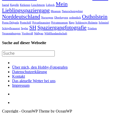
Mein
Isartal
Kapelle
Kirkenes
Leuchtturm
Lübeck
Lieblingsspaziergang
Museum
Naturschutzgebiet
Norddeutschland
Ostholstein
Norwegen
Oberbayern
ordentlich
Ponta Delgada
Postschiff
Privatfinanziert
Privatmuseum
Raps
Schleswig-Holstein
Schmied
SH
Spaziergangfotografie
Schöpfbrauerei
Segler
Trinken
Veranstaltungen
Vorderriß
Wallgau
Wildflusslandschaft
Suche auf dieser Webseite
Über mich, den Hobby-Fotografen
Datenschutzerklärung
Kontakt
Das aktuelle Wetter bei uns
Impressum
Copyright - OceanWP Theme by OceanWP