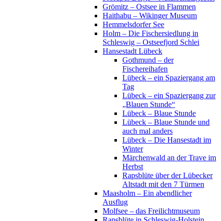
Grömitz – Ostsee in Flammen
Haithabu – Wikinger Museum
Hemmelsdorfer See
Holm – Die Fischersiedlung in
Schleswig – Ostseefjord Schlei
Hansestadt Lübeck
Gothmund – der
Fischereihafen
Lübeck – ein Spaziergang am
Tag
Lübeck – ein Spaziergang zur
„Blauen Stunde“
Lübeck – Blaue Stunde
Lübeck – Blaue Stunde und
auch mal anders
Lübeck – Die Hansestadt im
Winter
Märchenwald an der Trave im
Herbst
Rapsblüte über der Lübecker
Altstadt mit den 7 Türmen
Maasholm – Ein abendlicher
Ausflug
Molfsee – das Freilichtmuseum
Rapsblüte in Schleswig-Holstein