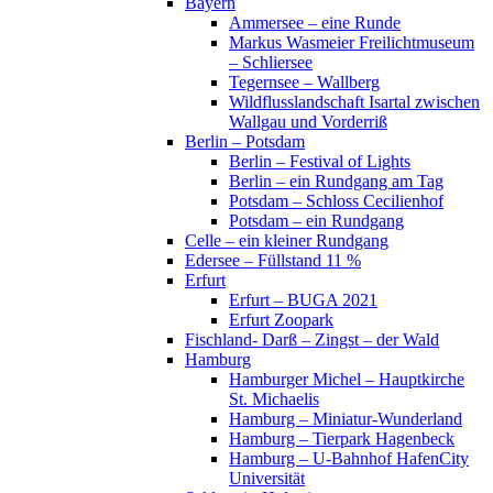
Bayern
Ammersee – eine Runde
Markus Wasmeier Freilichtmuseum
– Schliersee
Tegernsee – Wallberg
Wildflusslandschaft Isartal zwischen
Wallgau und Vorderriß
Berlin – Potsdam
Berlin – Festival of Lights
Berlin – ein Rundgang am Tag
Potsdam – Schloss Cecilienhof
Potsdam – ein Rundgang
Celle – ein kleiner Rundgang
Edersee – Füllstand 11 %
Erfurt
Erfurt – BUGA 2021
Erfurt Zoopark
Fischland- Darß – Zingst – der Wald
Hamburg
Hamburger Michel – Hauptkirche
St. Michaelis
Hamburg – Miniatur-Wunderland
Hamburg – Tierpark Hagenbeck
Hamburg – U-Bahnhof HafenCity
Universität