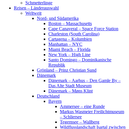
Schmetterlinge
Reisen – Länderauswahl
Weltweit
Nord- und Südamerika
Boston – Massachusetts
Cape Canaveral – Space Force Station
Charleston (South Carolina)
Cartagena – Kolumbien
Manhattan – NYC
Miami Beach – Florida
New York – High Line
Santo Domingo – Dominikanische
Republik
Grönland – Prinz Christian Sund
Dänemark
Dänemark – Aarhus – Den Gamle By –
Das Alte Stadt Museum
Dänemark – Møns Klint
Deutschland
Bayern
Ammersee – eine Runde
Markus Wasmeier Freilichtmuseum
– Schliersee
Tegernsee – Wallberg
Wildflusslandschaft Isartal zwischen