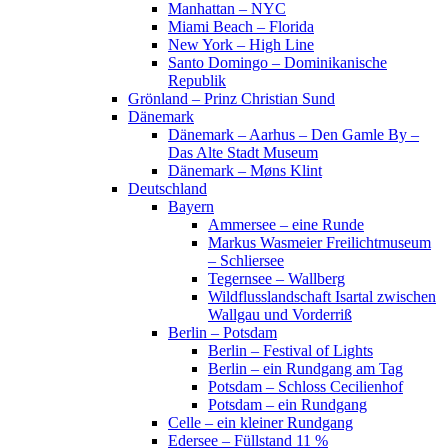
Manhattan – NYC
Miami Beach – Florida
New York – High Line
Santo Domingo – Dominikanische
Republik
Grönland – Prinz Christian Sund
Dänemark
Dänemark – Aarhus – Den Gamle By –
Das Alte Stadt Museum
Dänemark – Møns Klint
Deutschland
Bayern
Ammersee – eine Runde
Markus Wasmeier Freilichtmuseum
– Schliersee
Tegernsee – Wallberg
Wildflusslandschaft Isartal zwischen
Wallgau und Vorderriß
Berlin – Potsdam
Berlin – Festival of Lights
Berlin – ein Rundgang am Tag
Potsdam – Schloss Cecilienhof
Potsdam – ein Rundgang
Celle – ein kleiner Rundgang
Edersee – Füllstand 11 %