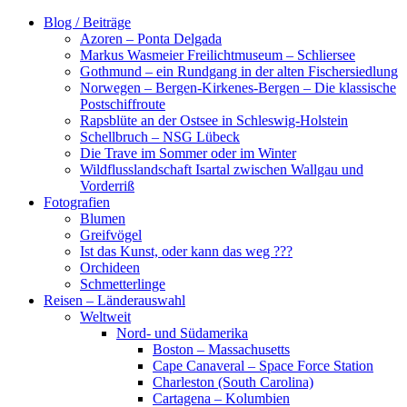
Zum
Blog / Beiträge
Inhalt
Azoren – Ponta Delgada
springen
Markus Wasmeier Freilichtmuseum – Schliersee
Gothmund – ein Rundgang in der alten Fischersiedlung
Norwegen – Bergen-Kirkenes-Bergen – Die klassische
Postschiffroute
Rapsblüte an der Ostsee in Schleswig-Holstein
Schellbruch – NSG Lübeck
Die Trave im Sommer oder im Winter
Wildflusslandschaft Isartal zwischen Wallgau und
Vorderriß
Fotografien
Blumen
Greifvögel
Ist das Kunst, oder kann das weg ???
Orchideen
Schmetterlinge
Reisen – Länderauswahl
Weltweit
Nord- und Südamerika
Boston – Massachusetts
Cape Canaveral – Space Force Station
Charleston (South Carolina)
Cartagena – Kolumbien