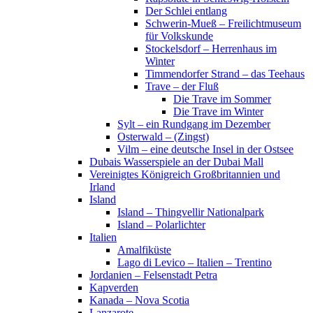
Der Schlei entlang
Schwerin-Mueß – Freilichtmuseum
für Volkskunde
Stockelsdorf – Herrenhaus im
Winter
Timmendorfer Strand – das Teehaus
Trave – der Fluß
Die Trave im Sommer
Die Trave im Winter
Sylt – ein Rundgang im Dezember
Osterwald – (Zingst)
Vilm – eine deutsche Insel in der Ostsee
Dubais Wasserspiele an der Dubai Mall
Vereinigtes Königreich Großbritannien und
Irland
Island
Island – Thingvellir Nationalpark
Island – Polarlichter
Italien
Amalfiküste
Lago di Levico – Italien – Trentino
Jordanien – Felsenstadt Petra
Kapverden
Kanada – Nova Scotia
Lanzarote