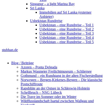
Singapur – a light Marina Bay
Sri Lanka
Immobilien auf Sri Lanka (externer
Anbieter)
Usbekistan Rundreise
Usbekistan – eine Rundreise – Teil 1
Usbekistan – eine Rundreise – Teil 2
Usbekistan – eine Rundreise – Teil 3
Usbekistan – eine Rundreise – Teil 4
Usbekistan – eine Rundreise – Teil 5
stubhan.de
Blog / Beiträge
Azoren – Ponta Delgada
Markus Wasmeier Freilichtmuseum – Schliersee
Gothmund – ein Rundgang in der alten Fischersiedlung
Norwegen – Bergen-Kirkenes-Bergen – Die klassische
Postschiffroute
Rapsblüte an der Ostsee in Schleswig-Holstein
Schellbruch – NSG Lübeck
Die Trave im Sommer oder im Winter
Wildflusslandschaft Isartal zwischen Wallgau und