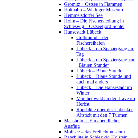
Grömitz – Ostsee in Flammen
Haithabu – Wikinger Museum
Hemmelsdorfer See
Holm – Die Fischersiedlung in
Schleswig – Ostseefjord Schlei
Hansestadt Lübeck
Gothmund – der
Fischereihafen
Lübeck – ein Spaziergang am
Tag
Lübeck – ein Spaziergang zur
„Blauen Stunde“
Lübeck – Blaue Stunde
Lübeck – Blaue Stunde und
auch mal anders
Lübeck – Die Hansestadt im
Winter
Märchenwald an der Trave im
Herbst
Rapsblüte über der Lübecker
Altstadt mit den 7 Türmen
Maasholm – Ein abendlicher
Ausflug
Molfsee – das Freilichtmuseum
Rapsblüte in Schleswig-Holstein