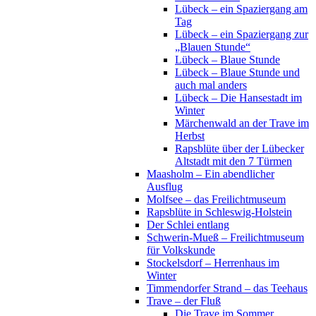
Lübeck – ein Spaziergang am
Tag
Lübeck – ein Spaziergang zur
„Blauen Stunde“
Lübeck – Blaue Stunde
Lübeck – Blaue Stunde und
auch mal anders
Lübeck – Die Hansestadt im
Winter
Märchenwald an der Trave im
Herbst
Rapsblüte über der Lübecker
Altstadt mit den 7 Türmen
Maasholm – Ein abendlicher
Ausflug
Molfsee – das Freilichtmuseum
Rapsblüte in Schleswig-Holstein
Der Schlei entlang
Schwerin-Mueß – Freilichtmuseum
für Volkskunde
Stockelsdorf – Herrenhaus im
Winter
Timmendorfer Strand – das Teehaus
Trave – der Fluß
Die Trave im Sommer