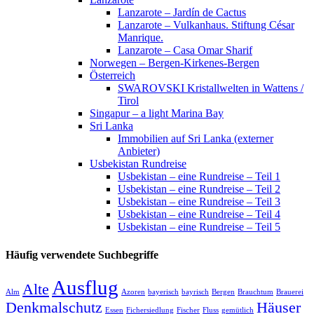
Lanzarote – Jardín de Cactus
Lanzarote – Vulkanhaus. Stiftung César
Manrique.
Lanzarote – Casa Omar Sharif
Norwegen – Bergen-Kirkenes-Bergen
Österreich
SWAROVSKI Kristallwelten in Wattens /
Tirol
Singapur – a light Marina Bay
Sri Lanka
Immobilien auf Sri Lanka (externer
Anbieter)
Usbekistan Rundreise
Usbekistan – eine Rundreise – Teil 1
Usbekistan – eine Rundreise – Teil 2
Usbekistan – eine Rundreise – Teil 3
Usbekistan – eine Rundreise – Teil 4
Usbekistan – eine Rundreise – Teil 5
Häufig verwendete Suchbegriffe
Ausflug
Alte
Alm
Azoren
bayerisch
bayrisch
Bergen
Brauchtum
Brauerei
Denkmalschutz
Häuser
Essen
Fichersiedlung
Fischer
Fluss
gemütlich