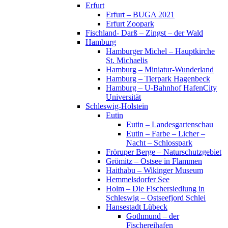
Erfurt
Erfurt – BUGA 2021
Erfurt Zoopark
Fischland- Darß – Zingst – der Wald
Hamburg
Hamburger Michel – Hauptkirche
St. Michaelis
Hamburg – Miniatur-Wunderland
Hamburg – Tierpark Hagenbeck
Hamburg – U-Bahnhof HafenCity
Universität
Schleswig-Holstein
Eutin
Eutin – Landesgartenschau
Eutin – Farbe – Licher –
Nacht – Schlosspark
Fröruper Berge – Naturschutzgebiet
Grömitz – Ostsee in Flammen
Haithabu – Wikinger Museum
Hemmelsdorfer See
Holm – Die Fischersiedlung in
Schleswig – Ostseefjord Schlei
Hansestadt Lübeck
Gothmund – der
Fischereihafen