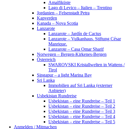
Amalfiküste
Lago di Levico – Italien – Trentino
Jordanien – Felsenstadt Petra
Kapverden
Kanada – Nova Scotia
Lanzarote
Lanzarote – Jardín de Cactus
Lanzarote – Vulkanhaus. Stiftung César
Manrique.
Lanzarote – Casa Omar Sharif
Norwegen – Bergen-Kirkenes-Bergen
Österreich
SWAROVSKI Kristallwelten in Wattens /
Tirol
Singapur – a light Marina Bay
Sri Lanka
Immobilien auf Sri Lanka (externer
Anbieter)
Usbekistan Rundreise
Usbekistan – eine Rundreise – Teil 1
Usbekistan – eine Rundreise – Teil 2
Usbekistan – eine Rundreise – Teil 3
Usbekistan – eine Rundreise – Teil 4
Usbekistan – eine Rundreise – Teil 5
Anmelden / Mitmachen