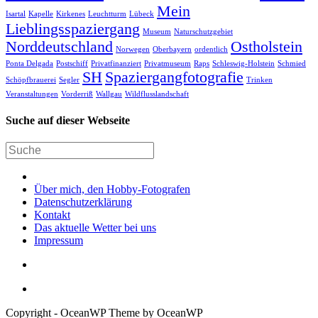
Mein
Isartal
Kapelle
Kirkenes
Leuchtturm
Lübeck
Lieblingsspaziergang
Museum
Naturschutzgebiet
Norddeutschland
Ostholstein
Norwegen
Oberbayern
ordentlich
Ponta Delgada
Postschiff
Privatfinanziert
Privatmuseum
Raps
Schleswig-Holstein
Schmied
SH
Spaziergangfotografie
Schöpfbrauerei
Segler
Trinken
Veranstaltungen
Vorderriß
Wallgau
Wildflusslandschaft
Suche auf dieser Webseite
Über mich, den Hobby-Fotografen
Datenschutzerklärung
Kontakt
Das aktuelle Wetter bei uns
Impressum
Copyright - OceanWP Theme by OceanWP