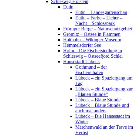
Schleswig-Holstein
Eutin
Eutin – Landesgartenschau
Eutin – Farbe – Licher –
Nacht – Schlosspark
Fröruper Berge – Naturschutzgebiet
Grömitz – Ostsee in Flammen
Haithabu – Wikinger Museum
Hemmelsdorfer See
Holm – Die Fischersiedlung in
Schleswig – Ostseefjord Schlei
Hansestadt Lübeck
Gothmund – der
Fischereihafen
Lübeck – ein Spaziergang am
Tag
Lübeck – ein Spaziergang zur
„Blauen Stunde“
Lübeck – Blaue Stunde
Lübeck – Blaue Stunde und
auch mal anders
Lübeck – Die Hansestadt im
Winter
Märchenwald an der Trave im
Herbst