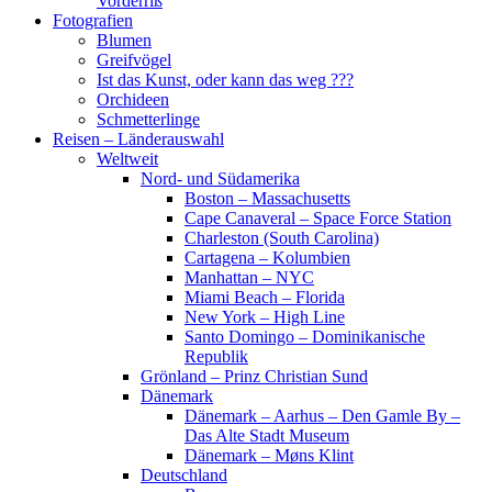
Vorderriß
Fotografien
Blumen
Greifvögel
Ist das Kunst, oder kann das weg ???
Orchideen
Schmetterlinge
Reisen – Länderauswahl
Weltweit
Nord- und Südamerika
Boston – Massachusetts
Cape Canaveral – Space Force Station
Charleston (South Carolina)
Cartagena – Kolumbien
Manhattan – NYC
Miami Beach – Florida
New York – High Line
Santo Domingo – Dominikanische
Republik
Grönland – Prinz Christian Sund
Dänemark
Dänemark – Aarhus – Den Gamle By –
Das Alte Stadt Museum
Dänemark – Møns Klint
Deutschland