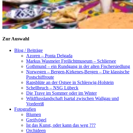
Zur Auswahl
Blog / Beiträge
Azoren – Ponta Delgada
Markus Wasmeier Freilichtmuseum – Schliersee
Gothmund – ein Rundgang in der alten Fischersiedlung
Norwegen – Bergen-Kirkenes-Bergen – Die klassische
Postschiffroute
Rapsblüte an der Ostsee in Schleswig-Holstein
Schellbruch – NSG Lübeck
Die Trave im Sommer oder im Winter
Wildflusslandschaft Isartal zwischen Wallgau und
Vorderriß
Fotografien
Blumen
Greifvögel
Ist das Kunst, oder kann das weg ???
Orchideen