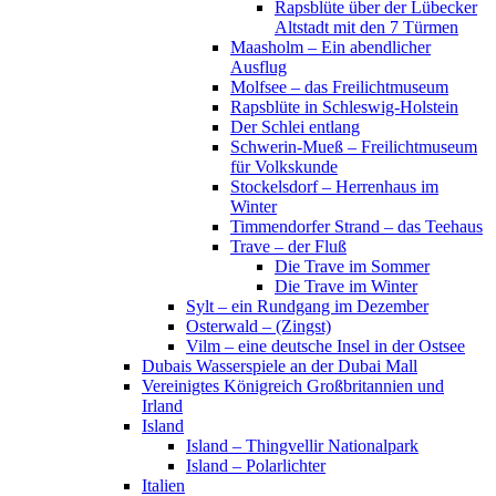
Rapsblüte über der Lübecker
Altstadt mit den 7 Türmen
Maasholm – Ein abendlicher
Ausflug
Molfsee – das Freilichtmuseum
Rapsblüte in Schleswig-Holstein
Der Schlei entlang
Schwerin-Mueß – Freilichtmuseum
für Volkskunde
Stockelsdorf – Herrenhaus im
Winter
Timmendorfer Strand – das Teehaus
Trave – der Fluß
Die Trave im Sommer
Die Trave im Winter
Sylt – ein Rundgang im Dezember
Osterwald – (Zingst)
Vilm – eine deutsche Insel in der Ostsee
Dubais Wasserspiele an der Dubai Mall
Vereinigtes Königreich Großbritannien und
Irland
Island
Island – Thingvellir Nationalpark
Island – Polarlichter
Italien