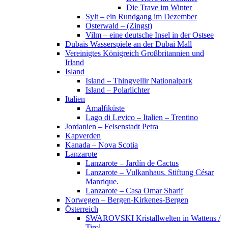
Die Trave im Winter
Sylt – ein Rundgang im Dezember
Osterwald – (Zingst)
Vilm – eine deutsche Insel in der Ostsee
Dubais Wasserspiele an der Dubai Mall
Vereinigtes Königreich Großbritannien und
Irland
Island
Island – Thingvellir Nationalpark
Island – Polarlichter
Italien
Amalfiküste
Lago di Levico – Italien – Trentino
Jordanien – Felsenstadt Petra
Kapverden
Kanada – Nova Scotia
Lanzarote
Lanzarote – Jardín de Cactus
Lanzarote – Vulkanhaus. Stiftung César
Manrique.
Lanzarote – Casa Omar Sharif
Norwegen – Bergen-Kirkenes-Bergen
Österreich
SWAROVSKI Kristallwelten in Wattens /
Tirol