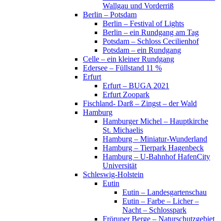
Wallgau und Vorderriß
Berlin – Potsdam
Berlin – Festival of Lights
Berlin – ein Rundgang am Tag
Potsdam – Schloss Cecilienhof
Potsdam – ein Rundgang
Celle – ein kleiner Rundgang
Edersee – Füllstand 11 %
Erfurt
Erfurt – BUGA 2021
Erfurt Zoopark
Fischland- Darß – Zingst – der Wald
Hamburg
Hamburger Michel – Hauptkirche
St. Michaelis
Hamburg – Miniatur-Wunderland
Hamburg – Tierpark Hagenbeck
Hamburg – U-Bahnhof HafenCity
Universität
Schleswig-Holstein
Eutin
Eutin – Landesgartenschau
Eutin – Farbe – Licher –
Nacht – Schlosspark
Fröruper Berge – Naturschutzgebiet