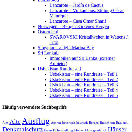
Lanzarote – Jardín de Cactus
Lanzarote – Vulkanhaus. Stiftung César
Manrique.
Lanzarote – Casa Omar Sharif
Norwegen – Bergen-Kirkenes-Bergen
Österreich
SWAROVSKI Kristallwelten in Wattens /
Tirol
Singapur – a light Marina Bay
Sri Lanka
Immobilien auf Sri Lanka (externer
Anbieter)
Usbekistan Rundreise
Usbekistan – eine Rundreise – Teil 1
Usbekistan – eine Rundreise – Teil 2
Usbekistan – eine Rundreise – Teil 3
Usbekistan – eine Rundreise – Teil 4
Usbekistan – eine Rundreise – Teil 5
Häufig verwendete Suchbegriffe
Ausflug
Alte
Alm
Azoren
bayerisch
bayrisch
Bergen
Brauchtum
Brauerei
Denkmalschutz
Häuser
Essen
Fichersiedlung
Fischer
Fluss
gemütlich