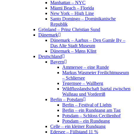
Manhattan – NYC
Miami Beach – Florida
New York – High Line
Santo Domingo – Dominikanische
Republik
Grönland – Prinz Christian Sund
Dänemark
Dänemark – Aarhus – Den Gamle By –
Das Alte Stadt Museum
Dänemark – Møns Klint
Deutschland
Bayern
Ammersee – eine Runde
Markus Wasmeier Freilichtmuseum
– Schliersee
Tegernsee – Wallberg
Wildflusslandschaft Isartal zwischen
Wallgau und Vorderriß
Berlin – Potsdam
Berlin – Festival of Lights
Berlin – ein Rundgang am Tag
Potsdam – Schloss Cecilienhof
Potsdam – ein Rundgang
Celle – ein kleiner Rundgang
Edersee – Füllstand 11 %