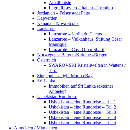
Amalfiküste
Lago di Levico – Italien – Trentino
Jordanien – Felsenstadt Petra
Kapverden
Kanada – Nova Scotia
Lanzarote
Lanzarote – Jardín de Cactus
Lanzarote – Vulkanhaus. Stiftung César
Manrique.
Lanzarote – Casa Omar Sharif
Norwegen – Bergen-Kirkenes-Bergen
Österreich
SWAROVSKI Kristallwelten in Wattens /
Tirol
Singapur – a light Marina Bay
Sri Lanka
Immobilien auf Sri Lanka (externer
Anbieter)
Usbekistan Rundreise
Usbekistan – eine Rundreise – Teil 1
Usbekistan – eine Rundreise – Teil 2
Usbekistan – eine Rundreise – Teil 3
Usbekistan – eine Rundreise – Teil 4
Usbekistan – eine Rundreise – Teil 5
Anmelden / Mitmachen