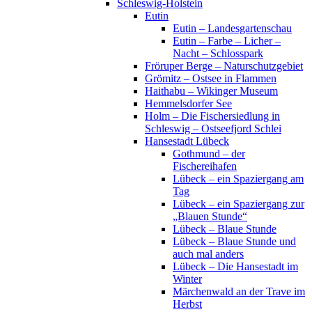
Schleswig-Holstein
Eutin
Eutin – Landesgartenschau
Eutin – Farbe – Licher –
Nacht – Schlosspark
Fröruper Berge – Naturschutzgebiet
Grömitz – Ostsee in Flammen
Haithabu – Wikinger Museum
Hemmelsdorfer See
Holm – Die Fischersiedlung in
Schleswig – Ostseefjord Schlei
Hansestadt Lübeck
Gothmund – der
Fischereihafen
Lübeck – ein Spaziergang am
Tag
Lübeck – ein Spaziergang zur
„Blauen Stunde“
Lübeck – Blaue Stunde
Lübeck – Blaue Stunde und
auch mal anders
Lübeck – Die Hansestadt im
Winter
Märchenwald an der Trave im
Herbst