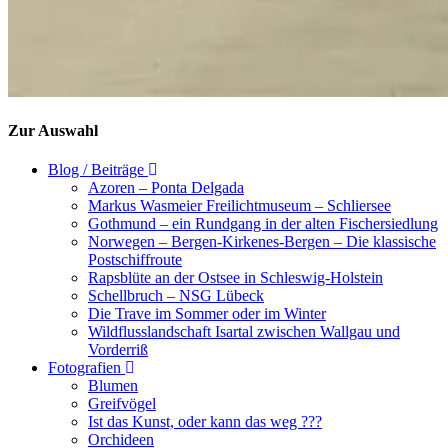
Zur Auswahl
Blog / Beiträge
Azoren – Ponta Delgada
Markus Wasmeier Freilichtmuseum – Schliersee
Gothmund – ein Rundgang in der alten Fischersiedlung
Norwegen – Bergen-Kirkenes-Bergen – Die klassische
Postschiffroute
Rapsblüte an der Ostsee in Schleswig-Holstein
Schellbruch – NSG Lübeck
Die Trave im Sommer oder im Winter
Wildflusslandschaft Isartal zwischen Wallgau und
Vorderriß
Fotografien
Blumen
Greifvögel
Ist das Kunst, oder kann das weg ???
Orchideen