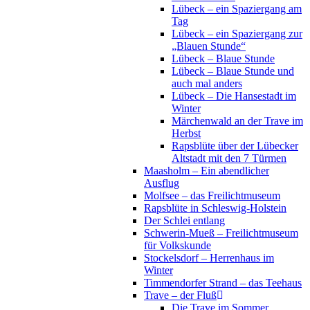
Lübeck – ein Spaziergang am
Tag
Lübeck – ein Spaziergang zur
„Blauen Stunde“
Lübeck – Blaue Stunde
Lübeck – Blaue Stunde und
auch mal anders
Lübeck – Die Hansestadt im
Winter
Märchenwald an der Trave im
Herbst
Rapsblüte über der Lübecker
Altstadt mit den 7 Türmen
Maasholm – Ein abendlicher
Ausflug
Molfsee – das Freilichtmuseum
Rapsblüte in Schleswig-Holstein
Der Schlei entlang
Schwerin-Mueß – Freilichtmuseum
für Volkskunde
Stockelsdorf – Herrenhaus im
Winter
Timmendorfer Strand – das Teehaus
Trave – der Fluß
Die Trave im Sommer