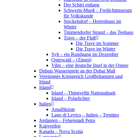
Der Schlei entlang
Schwerin-Mueß – Freilichtmuseum
für Volkskunde
Stockelsdorf – Herrenhaus im
Winter
Timmendorfer Strand – das Teehaus
Trave – der Fluß
Die Trave im Sommer
Die Trave im Winter
Sylt – ein Rundgang im Dezember
Osterwald – (Zingst)
Vilm – eine deutsche Insel in der Ostsee
Dubais Wasserspiele an der Dubai Mall
Vereinigtes Königreich Großbritannien und
Irland
Island
Island – Thingvellir Nationalpark
Island – Polarlichter
Italien
Amalfiküste
Lago di Levico – Italien – Trentino
Jordanien – Felsenstadt Petra
Kapverden
Kanada – Nova Scotia
Lanzarote