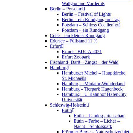
Wallgau und Vorderriß
Berlin – Potsdam
Berlin – Festival of Lights
Berlin – ein Rundgang am Tag
Potsdam – Schloss Cecilienhof
Potsdam – ein Rundgang
Celle – ein kleiner Rundgang
Edersee – Füllstand 11 %
Erfurt
Erfurt – BUGA 2021
Erfurt Zoopark
Fischland- Darß – Zingst – der Wald
Hamburg
Hamburger Michel – Hauptkirche
St. Michaelis
Hamburg – Miniatur-Wunderland
Hamburg – Tierpark Hagenbeck
Hamburg – U-Bahnhof HafenCity
Universität
Schleswig-Holstein
Eutin
Eutin – Landesgartenschau
Eutin – Farbe – Licher –
Nacht – Schlosspark
Fröruper Berge – Naturschutzgebiet