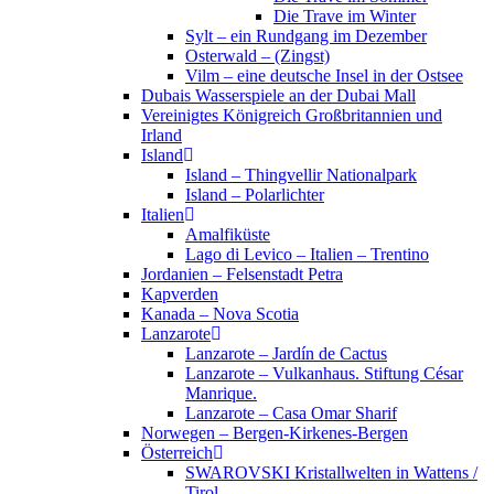
Die Trave im Winter
Sylt – ein Rundgang im Dezember
Osterwald – (Zingst)
Vilm – eine deutsche Insel in der Ostsee
Dubais Wasserspiele an der Dubai Mall
Vereinigtes Königreich Großbritannien und
Irland
Island
Island – Thingvellir Nationalpark
Island – Polarlichter
Italien
Amalfiküste
Lago di Levico – Italien – Trentino
Jordanien – Felsenstadt Petra
Kapverden
Kanada – Nova Scotia
Lanzarote
Lanzarote – Jardín de Cactus
Lanzarote – Vulkanhaus. Stiftung César
Manrique.
Lanzarote – Casa Omar Sharif
Norwegen – Bergen-Kirkenes-Bergen
Österreich
SWAROVSKI Kristallwelten in Wattens /
Tirol