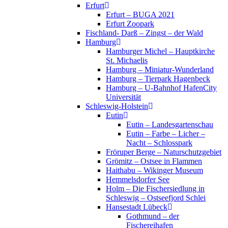
Erfurt
Erfurt – BUGA 2021
Erfurt Zoopark
Fischland- Darß – Zingst – der Wald
Hamburg
Hamburger Michel – Hauptkirche
St. Michaelis
Hamburg – Miniatur-Wunderland
Hamburg – Tierpark Hagenbeck
Hamburg – U-Bahnhof HafenCity
Universität
Schleswig-Holstein
Eutin
Eutin – Landesgartenschau
Eutin – Farbe – Licher –
Nacht – Schlosspark
Fröruper Berge – Naturschutzgebiet
Grömitz – Ostsee in Flammen
Haithabu – Wikinger Museum
Hemmelsdorfer See
Holm – Die Fischersiedlung in
Schleswig – Ostseefjord Schlei
Hansestadt Lübeck
Gothmund – der
Fischereihafen