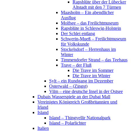
Rapsblüte über der Lübecker
Altstadt mit den 7 Türmen
Maasholm – Ein abendlicher
Ausflug
Molfsee – das Freilichtmuseum
Rapsblüte in Schleswig-Holstein
Der Schlei entlang
Schwerin-Mueß – Freilichtmuseum
für Volkskunde
Stockelsdorf – Herrenhaus im
Winter
Timmendorfer Strand – das Teehaus
Trave – der Fluß
Die Trave im Sommer
Die Trave im Winter
Sylt – ein Rundgang im Dezember
Osterwald – (Zingst)
Vilm – eine deutsche Insel in der Ostsee
Dubais Wasserspiele an der Dubai Mall
Vereinigtes Königreich Großbritannien und
Irland
Island
Island – Thingvellir Nationalpark
Island – Polarlichter
Italien