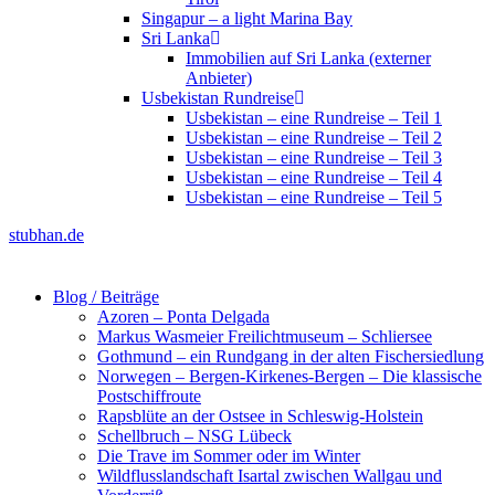
Singapur – a light Marina Bay
Sri Lanka
Immobilien auf Sri Lanka (externer
Anbieter)
Usbekistan Rundreise
Usbekistan – eine Rundreise – Teil 1
Usbekistan – eine Rundreise – Teil 2
Usbekistan – eine Rundreise – Teil 3
Usbekistan – eine Rundreise – Teil 4
Usbekistan – eine Rundreise – Teil 5
stubhan.de
Blog / Beiträge
Azoren – Ponta Delgada
Markus Wasmeier Freilichtmuseum – Schliersee
Gothmund – ein Rundgang in der alten Fischersiedlung
Norwegen – Bergen-Kirkenes-Bergen – Die klassische
Postschiffroute
Rapsblüte an der Ostsee in Schleswig-Holstein
Schellbruch – NSG Lübeck
Die Trave im Sommer oder im Winter
Wildflusslandschaft Isartal zwischen Wallgau und