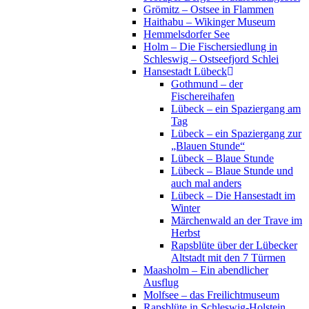
Grömitz – Ostsee in Flammen
Haithabu – Wikinger Museum
Hemmelsdorfer See
Holm – Die Fischersiedlung in
Schleswig – Ostseefjord Schlei
Hansestadt Lübeck
Gothmund – der
Fischereihafen
Lübeck – ein Spaziergang am
Tag
Lübeck – ein Spaziergang zur
„Blauen Stunde“
Lübeck – Blaue Stunde
Lübeck – Blaue Stunde und
auch mal anders
Lübeck – Die Hansestadt im
Winter
Märchenwald an der Trave im
Herbst
Rapsblüte über der Lübecker
Altstadt mit den 7 Türmen
Maasholm – Ein abendlicher
Ausflug
Molfsee – das Freilichtmuseum
Rapsblüte in Schleswig-Holstein