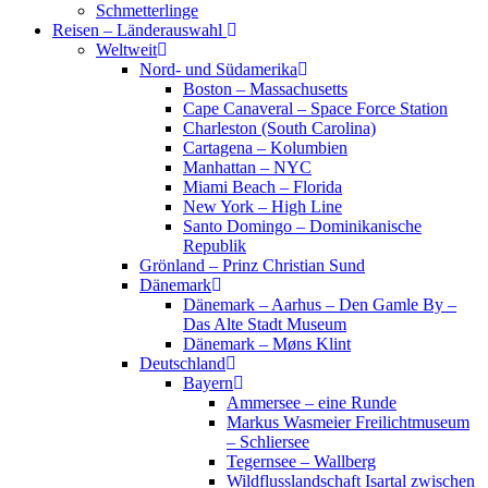
Schmetterlinge
Reisen – Länderauswahl
Weltweit
Nord- und Südamerika
Boston – Massachusetts
Cape Canaveral – Space Force Station
Charleston (South Carolina)
Cartagena – Kolumbien
Manhattan – NYC
Miami Beach – Florida
New York – High Line
Santo Domingo – Dominikanische
Republik
Grönland – Prinz Christian Sund
Dänemark
Dänemark – Aarhus – Den Gamle By –
Das Alte Stadt Museum
Dänemark – Møns Klint
Deutschland
Bayern
Ammersee – eine Runde
Markus Wasmeier Freilichtmuseum
– Schliersee
Tegernsee – Wallberg
Wildflusslandschaft Isartal zwischen