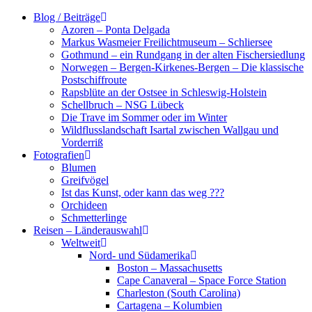
Zum
Blog / Beiträge
Inhalt
Azoren – Ponta Delgada
springen
Markus Wasmeier Freilichtmuseum – Schliersee
Gothmund – ein Rundgang in der alten Fischersiedlung
Norwegen – Bergen-Kirkenes-Bergen – Die klassische
Postschiffroute
Rapsblüte an der Ostsee in Schleswig-Holstein
Schellbruch – NSG Lübeck
Die Trave im Sommer oder im Winter
Wildflusslandschaft Isartal zwischen Wallgau und
Vorderriß
Fotografien
Blumen
Greifvögel
Ist das Kunst, oder kann das weg ???
Orchideen
Schmetterlinge
Reisen – Länderauswahl
Weltweit
Nord- und Südamerika
Boston – Massachusetts
Cape Canaveral – Space Force Station
Charleston (South Carolina)
Cartagena – Kolumbien