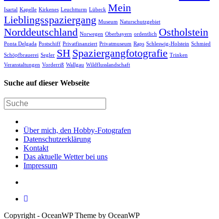
Mein
Isartal
Kapelle
Kirkenes
Leuchtturm
Lübeck
Lieblingsspaziergang
Museum
Naturschutzgebiet
Norddeutschland
Ostholstein
Norwegen
Oberbayern
ordentlich
Ponta Delgada
Postschiff
Privatfinanziert
Privatmuseum
Raps
Schleswig-Holstein
Schmied
SH
Spaziergangfotografie
Schöpfbrauerei
Segler
Trinken
Veranstaltungen
Vorderriß
Wallgau
Wildflusslandschaft
Suche auf dieser Webseite
Über mich, den Hobby-Fotografen
Datenschutzerklärung
Kontakt
Das aktuelle Wetter bei uns
Impressum
Copyright - OceanWP Theme by OceanWP