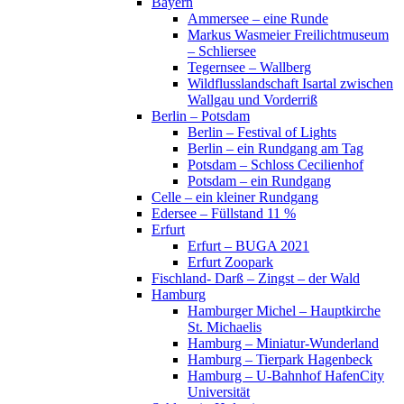
Bayern
Ammersee – eine Runde
Markus Wasmeier Freilichtmuseum
– Schliersee
Tegernsee – Wallberg
Wildflusslandschaft Isartal zwischen
Wallgau und Vorderriß
Berlin – Potsdam
Berlin – Festival of Lights
Berlin – ein Rundgang am Tag
Potsdam – Schloss Cecilienhof
Potsdam – ein Rundgang
Celle – ein kleiner Rundgang
Edersee – Füllstand 11 %
Erfurt
Erfurt – BUGA 2021
Erfurt Zoopark
Fischland- Darß – Zingst – der Wald
Hamburg
Hamburger Michel – Hauptkirche
St. Michaelis
Hamburg – Miniatur-Wunderland
Hamburg – Tierpark Hagenbeck
Hamburg – U-Bahnhof HafenCity
Universität