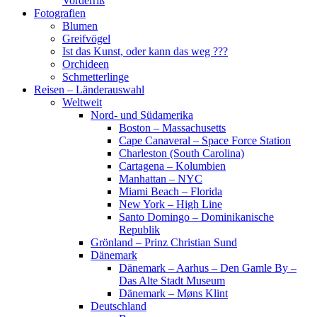
Vorderriß
Fotografien
Blumen
Greifvögel
Ist das Kunst, oder kann das weg ???
Orchideen
Schmetterlinge
Reisen – Länderauswahl
Weltweit
Nord- und Südamerika
Boston – Massachusetts
Cape Canaveral – Space Force Station
Charleston (South Carolina)
Cartagena – Kolumbien
Manhattan – NYC
Miami Beach – Florida
New York – High Line
Santo Domingo – Dominikanische
Republik
Grönland – Prinz Christian Sund
Dänemark
Dänemark – Aarhus – Den Gamle By –
Das Alte Stadt Museum
Dänemark – Møns Klint
Deutschland