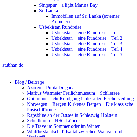
Singapur – a light Marina Bay
Sri Lanka
Immobilien auf Sri Lanka (externer
Anbieter)
Usbekistan Rundreise
Usbekistan – eine Rundreise – Teil 1
Usbekistan – eine Rundreise – Teil 2
Usbekistan – eine Rundreise – Teil 3
Usbekistan – eine Rundreise – Teil 4
Usbekistan – eine Rundreise – Teil 5
stubhan.de
Blog / Beiträge
Azoren – Ponta Delgada
Markus Wasmeier Freilichtmuseum – Schliersee
Gothmund – ein Rundgang in der alten Fischersiedlung
Norwegen – Bergen-Kirkenes-Bergen – Die klassische
Postschiffroute
Rapsblüte an der Ostsee in Schleswig-Holstein
Schellbruch – NSG Lübeck
Die Trave im Sommer oder im Winter
Wildflusslandschaft Isartal zwischen Wallgau und