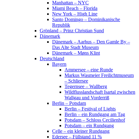
Manhattan – NYC
Miami Beach – Florida
New York – High Line
Santo Domingo – Dominikanische
Republik
Grönland – Prinz Christian Sund
Dänemark
Dänemark – Aarhus – Den Gamle By –
Das Alte Stadt Museum
Dänemark – Møns Klint
Deutschland
Bayern
Ammersee – eine Runde
Markus Wasmeier Freilichtmuseum
– Schliersee
Tegernsee – Wallberg
Wildflusslandschaft Isartal zwischen
Wallgau und Vorderriß
Berlin – Potsdam
Berlin – Festival of Lights
Berlin – ein Rundgang am Tag
Potsdam – Schloss Cecilienhof
Potsdam – ein Rundgang
Celle – ein kleiner Rundgang
Edersee – Füllstand 11 %