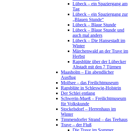
Lübeck – ein Spaziergang am
Tag
Lübeck – ein Spaziergang zur
„Blauen Stunde“
Lübeck – Blaue Stunde
Lübeck – Blaue Stunde und
auch mal anders
Lübeck – Die Hansestadt im
Winter
Märchenwald an der Trave im
Herbst
Rapsblüte über der Lübecker
Altstadt mit den 7 Türmen
Maasholm – Ein abendlicher
Ausflug
Molfsee – das Freilichtmuseum
Rapsblüte in Schleswig-Holstein
Der Schlei entlang
Schwerin-Mueß – Freilichtmuseum
für Volkskunde
Stockelsdorf – Herrenhaus im
Winter
Timmendorfer Strand – das Teehaus
Trave – der Fluß
Die Trave im Sommer