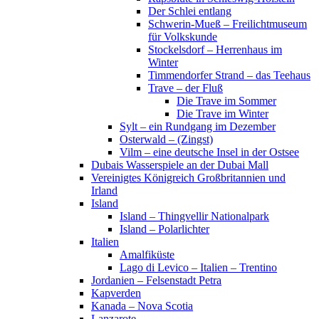
Der Schlei entlang
Schwerin-Mueß – Freilichtmuseum
für Volkskunde
Stockelsdorf – Herrenhaus im
Winter
Timmendorfer Strand – das Teehaus
Trave – der Fluß
Die Trave im Sommer
Die Trave im Winter
Sylt – ein Rundgang im Dezember
Osterwald – (Zingst)
Vilm – eine deutsche Insel in der Ostsee
Dubais Wasserspiele an der Dubai Mall
Vereinigtes Königreich Großbritannien und
Irland
Island
Island – Thingvellir Nationalpark
Island – Polarlichter
Italien
Amalfiküste
Lago di Levico – Italien – Trentino
Jordanien – Felsenstadt Petra
Kapverden
Kanada – Nova Scotia
Lanzarote