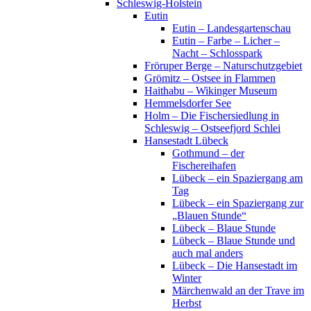
Schleswig-Holstein
Eutin
Eutin – Landesgartenschau
Eutin – Farbe – Licher –
Nacht – Schlosspark
Fröruper Berge – Naturschutzgebiet
Grömitz – Ostsee in Flammen
Haithabu – Wikinger Museum
Hemmelsdorfer See
Holm – Die Fischersiedlung in
Schleswig – Ostseefjord Schlei
Hansestadt Lübeck
Gothmund – der
Fischereihafen
Lübeck – ein Spaziergang am
Tag
Lübeck – ein Spaziergang zur
„Blauen Stunde“
Lübeck – Blaue Stunde
Lübeck – Blaue Stunde und
auch mal anders
Lübeck – Die Hansestadt im
Winter
Märchenwald an der Trave im
Herbst