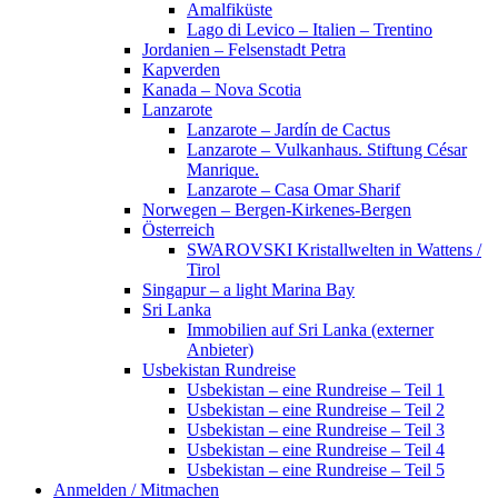
Amalfiküste
Lago di Levico – Italien – Trentino
Jordanien – Felsenstadt Petra
Kapverden
Kanada – Nova Scotia
Lanzarote
Lanzarote – Jardín de Cactus
Lanzarote – Vulkanhaus. Stiftung César
Manrique.
Lanzarote – Casa Omar Sharif
Norwegen – Bergen-Kirkenes-Bergen
Österreich
SWAROVSKI Kristallwelten in Wattens /
Tirol
Singapur – a light Marina Bay
Sri Lanka
Immobilien auf Sri Lanka (externer
Anbieter)
Usbekistan Rundreise
Usbekistan – eine Rundreise – Teil 1
Usbekistan – eine Rundreise – Teil 2
Usbekistan – eine Rundreise – Teil 3
Usbekistan – eine Rundreise – Teil 4
Usbekistan – eine Rundreise – Teil 5
Anmelden / Mitmachen