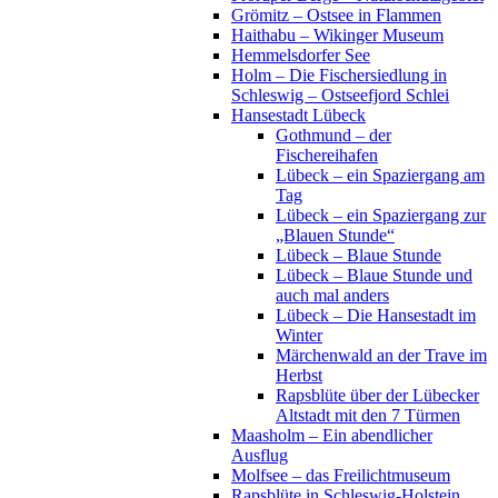
Grömitz – Ostsee in Flammen
Haithabu – Wikinger Museum
Hemmelsdorfer See
Holm – Die Fischersiedlung in
Schleswig – Ostseefjord Schlei
Hansestadt Lübeck
Gothmund – der
Fischereihafen
Lübeck – ein Spaziergang am
Tag
Lübeck – ein Spaziergang zur
„Blauen Stunde“
Lübeck – Blaue Stunde
Lübeck – Blaue Stunde und
auch mal anders
Lübeck – Die Hansestadt im
Winter
Märchenwald an der Trave im
Herbst
Rapsblüte über der Lübecker
Altstadt mit den 7 Türmen
Maasholm – Ein abendlicher
Ausflug
Molfsee – das Freilichtmuseum
Rapsblüte in Schleswig-Holstein