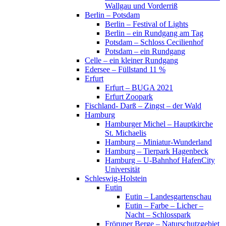
Wallgau und Vorderriß
Berlin – Potsdam
Berlin – Festival of Lights
Berlin – ein Rundgang am Tag
Potsdam – Schloss Cecilienhof
Potsdam – ein Rundgang
Celle – ein kleiner Rundgang
Edersee – Füllstand 11 %
Erfurt
Erfurt – BUGA 2021
Erfurt Zoopark
Fischland- Darß – Zingst – der Wald
Hamburg
Hamburger Michel – Hauptkirche
St. Michaelis
Hamburg – Miniatur-Wunderland
Hamburg – Tierpark Hagenbeck
Hamburg – U-Bahnhof HafenCity
Universität
Schleswig-Holstein
Eutin
Eutin – Landesgartenschau
Eutin – Farbe – Licher –
Nacht – Schlosspark
Fröruper Berge – Naturschutzgebiet