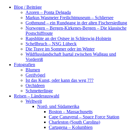
Zum
Blog / Beiträge
Inhalt
Azoren – Ponta Delgada
springen
Markus Wasmeier Freilichtmuseum – Schliersee
Gothmund – ein Rundgang in der alten Fischersiedlung
Norwegen – Bergen-Kirkenes-Bergen – Die klassische
Postschiffroute
Rapsblüte an der Ostsee in Schleswig-Holstein
Schellbruch – NSG Lübeck
Die Trave im Sommer oder im Winter
Wildflusslandschaft Isartal zwischen Wallgau und
Vorderriß
Fotografien
Blumen
Greifvögel
Ist das Kunst, oder kann das weg ???
Orchideen
Schmetterlinge
Reisen – Länderauswahl
Weltweit
Nord- und Südamerika
Boston – Massachusetts
Cape Canaveral – Space Force Station
Charleston (South Carolina)
Cartagena – Kolumbien