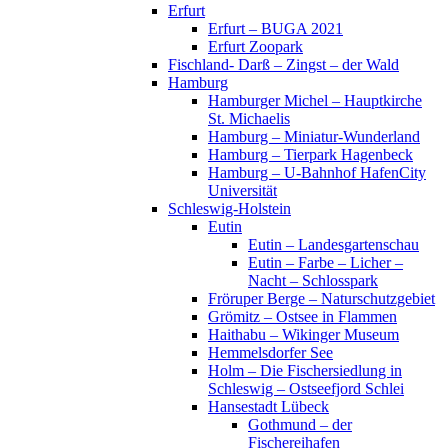
Erfurt
Erfurt – BUGA 2021
Erfurt Zoopark
Fischland- Darß – Zingst – der Wald
Hamburg
Hamburger Michel – Hauptkirche
St. Michaelis
Hamburg – Miniatur-Wunderland
Hamburg – Tierpark Hagenbeck
Hamburg – U-Bahnhof HafenCity
Universität
Schleswig-Holstein
Eutin
Eutin – Landesgartenschau
Eutin – Farbe – Licher –
Nacht – Schlosspark
Fröruper Berge – Naturschutzgebiet
Grömitz – Ostsee in Flammen
Haithabu – Wikinger Museum
Hemmelsdorfer See
Holm – Die Fischersiedlung in
Schleswig – Ostseefjord Schlei
Hansestadt Lübeck
Gothmund – der
Fischereihafen