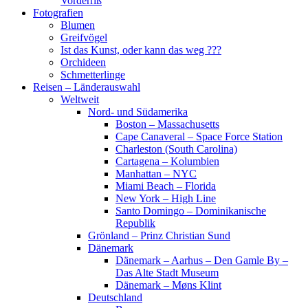
Vorderriß
Fotografien
Blumen
Greifvögel
Ist das Kunst, oder kann das weg ???
Orchideen
Schmetterlinge
Reisen – Länderauswahl
Weltweit
Nord- und Südamerika
Boston – Massachusetts
Cape Canaveral – Space Force Station
Charleston (South Carolina)
Cartagena – Kolumbien
Manhattan – NYC
Miami Beach – Florida
New York – High Line
Santo Domingo – Dominikanische
Republik
Grönland – Prinz Christian Sund
Dänemark
Dänemark – Aarhus – Den Gamle By –
Das Alte Stadt Museum
Dänemark – Møns Klint
Deutschland