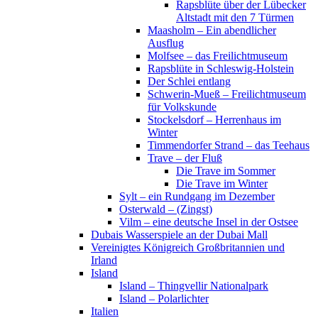
Rapsblüte über der Lübecker
Altstadt mit den 7 Türmen
Maasholm – Ein abendlicher
Ausflug
Molfsee – das Freilichtmuseum
Rapsblüte in Schleswig-Holstein
Der Schlei entlang
Schwerin-Mueß – Freilichtmuseum
für Volkskunde
Stockelsdorf – Herrenhaus im
Winter
Timmendorfer Strand – das Teehaus
Trave – der Fluß
Die Trave im Sommer
Die Trave im Winter
Sylt – ein Rundgang im Dezember
Osterwald – (Zingst)
Vilm – eine deutsche Insel in der Ostsee
Dubais Wasserspiele an der Dubai Mall
Vereinigtes Königreich Großbritannien und
Irland
Island
Island – Thingvellir Nationalpark
Island – Polarlichter
Italien