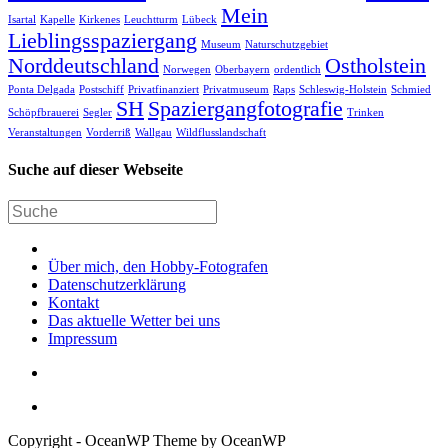
Mein
Isartal
Kapelle
Kirkenes
Leuchtturm
Lübeck
Lieblingsspaziergang
Museum
Naturschutzgebiet
Norddeutschland
Ostholstein
Norwegen
Oberbayern
ordentlich
Ponta Delgada
Postschiff
Privatfinanziert
Privatmuseum
Raps
Schleswig-Holstein
Schmied
SH
Spaziergangfotografie
Schöpfbrauerei
Segler
Trinken
Veranstaltungen
Vorderriß
Wallgau
Wildflusslandschaft
Suche auf dieser Webseite
Über mich, den Hobby-Fotografen
Datenschutzerklärung
Kontakt
Das aktuelle Wetter bei uns
Impressum
Copyright - OceanWP Theme by OceanWP