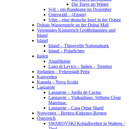
Die Trave im Winter
Sylt – ein Rundgang im Dezember
Osterwald – (Zingst)
Vilm – eine deutsche Insel in der Ostsee
Dubais Wasserspiele an der Dubai Mall
Vereinigtes Königreich Großbritannien und
Irland
Island
Island – Thingvellir Nationalpark
Island – Polarlichter
Italien
Amalfiküste
Lago di Levico – Italien – Trentino
Jordanien – Felsenstadt Petra
Kapverden
Kanada – Nova Scotia
Lanzarote
Lanzarote – Jardín de Cactus
Lanzarote – Vulkanhaus. Stiftung César
Manrique.
Lanzarote – Casa Omar Sharif
Norwegen – Bergen-Kirkenes-Bergen
Österreich
SWAROVSKI Kristallwelten in Wattens /
Tirol