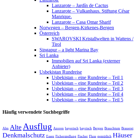
Lanzarote – Jardín de Cactus
Lanzarote – Vulkanhaus. Stiftung César
Manrique.
Lanzarote – Casa Omar Sharif
Norwegen – Bergen-Kirkenes-Bergen
Österreich
SWAROVSKI Kristallwelten in Wattens /
Tirol
Singapur – a light Marina Bay
Sri Lanka
Immobilien auf Sri Lanka (externer
Anbieter)
Usbekistan Rundreise
Usbekistan – eine Rundreise – Teil 1
Usbekistan – eine Rundreise – Teil 2
Usbekistan – eine Rundreise – Teil 3
Usbekistan – eine Rundreise – Teil 4
Usbekistan – eine Rundreise – Teil 5
Häufig verwendete Suchbegriffe
Ausflug
Alte
Alm
Azoren
bayerisch
bayrisch
Bergen
Brauchtum
Brauerei
Denkmalschutz
Häuser
Essen
Fichersiedlung
Fischer
Fluss
gemütlich