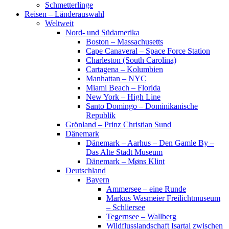
Schmetterlinge
Reisen – Länderauswahl
Weltweit
Nord- und Südamerika
Boston – Massachusetts
Cape Canaveral – Space Force Station
Charleston (South Carolina)
Cartagena – Kolumbien
Manhattan – NYC
Miami Beach – Florida
New York – High Line
Santo Domingo – Dominikanische
Republik
Grönland – Prinz Christian Sund
Dänemark
Dänemark – Aarhus – Den Gamle By –
Das Alte Stadt Museum
Dänemark – Møns Klint
Deutschland
Bayern
Ammersee – eine Runde
Markus Wasmeier Freilichtmuseum
– Schliersee
Tegernsee – Wallberg
Wildflusslandschaft Isartal zwischen