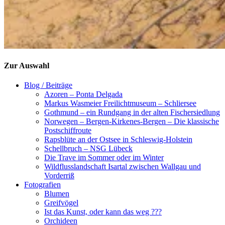
Zur Auswahl
Blog / Beiträge
Azoren – Ponta Delgada
Markus Wasmeier Freilichtmuseum – Schliersee
Gothmund – ein Rundgang in der alten Fischersiedlung
Norwegen – Bergen-Kirkenes-Bergen – Die klassische
Postschiffroute
Rapsblüte an der Ostsee in Schleswig-Holstein
Schellbruch – NSG Lübeck
Die Trave im Sommer oder im Winter
Wildflusslandschaft Isartal zwischen Wallgau und
Vorderriß
Fotografien
Blumen
Greifvögel
Ist das Kunst, oder kann das weg ???
Orchideen