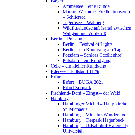
Bayern
Ammersee – eine Runde
Markus Wasmeier Freilichtmuseum
– Schliersee
Tegernsee – Wallberg
Wildflusslandschaft Isartal zwischen
Wallgau und Vorderriß
Berlin – Potsdam
Berlin – Festival of Lights
Berlin – ein Rundgang am Tag
Potsdam – Schloss Cecilienhof
Potsdam – ein Rundgang
Celle – ein kleiner Rundgang
Edersee – Füllstand 11 %
Erfurt
Erfurt – BUGA 2021
Erfurt Zoopark
Fischland- Darß – Zingst – der Wald
Hamburg
Hamburger Michel – Hauptkirche
St. Michaelis
Hamburg – Miniatur-Wunderland
Hamburg – Tierpark Hagenbeck
Hamburg – U-Bahnhof HafenCity
Universität