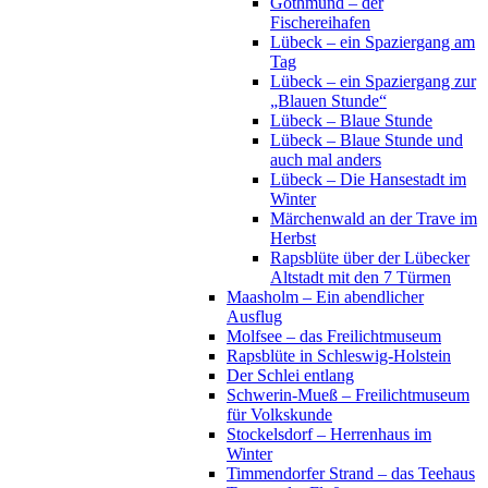
Gothmund – der
Fischereihafen
Lübeck – ein Spaziergang am
Tag
Lübeck – ein Spaziergang zur
„Blauen Stunde“
Lübeck – Blaue Stunde
Lübeck – Blaue Stunde und
auch mal anders
Lübeck – Die Hansestadt im
Winter
Märchenwald an der Trave im
Herbst
Rapsblüte über der Lübecker
Altstadt mit den 7 Türmen
Maasholm – Ein abendlicher
Ausflug
Molfsee – das Freilichtmuseum
Rapsblüte in Schleswig-Holstein
Der Schlei entlang
Schwerin-Mueß – Freilichtmuseum
für Volkskunde
Stockelsdorf – Herrenhaus im
Winter
Timmendorfer Strand – das Teehaus