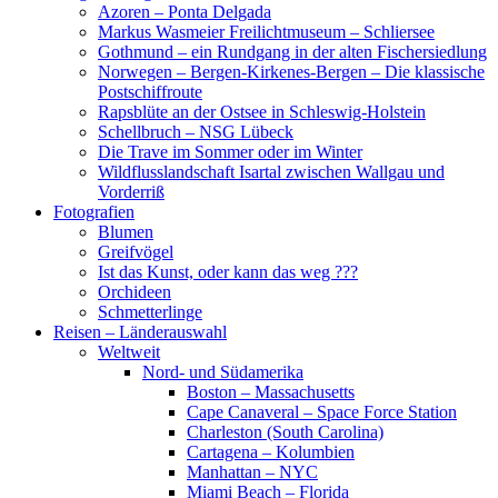
Azoren – Ponta Delgada
Markus Wasmeier Freilichtmuseum – Schliersee
Gothmund – ein Rundgang in der alten Fischersiedlung
Norwegen – Bergen-Kirkenes-Bergen – Die klassische
Postschiffroute
Rapsblüte an der Ostsee in Schleswig-Holstein
Schellbruch – NSG Lübeck
Die Trave im Sommer oder im Winter
Wildflusslandschaft Isartal zwischen Wallgau und
Vorderriß
Fotografien
Blumen
Greifvögel
Ist das Kunst, oder kann das weg ???
Orchideen
Schmetterlinge
Reisen – Länderauswahl
Weltweit
Nord- und Südamerika
Boston – Massachusetts
Cape Canaveral – Space Force Station
Charleston (South Carolina)
Cartagena – Kolumbien
Manhattan – NYC
Miami Beach – Florida