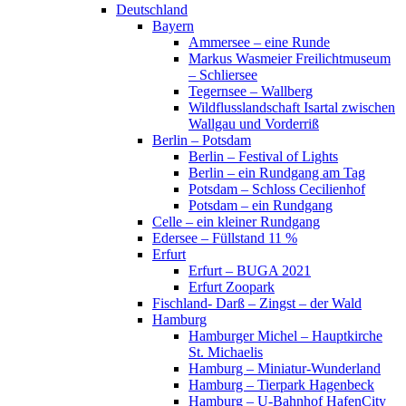
Deutschland
Bayern
Ammersee – eine Runde
Markus Wasmeier Freilichtmuseum
– Schliersee
Tegernsee – Wallberg
Wildflusslandschaft Isartal zwischen
Wallgau und Vorderriß
Berlin – Potsdam
Berlin – Festival of Lights
Berlin – ein Rundgang am Tag
Potsdam – Schloss Cecilienhof
Potsdam – ein Rundgang
Celle – ein kleiner Rundgang
Edersee – Füllstand 11 %
Erfurt
Erfurt – BUGA 2021
Erfurt Zoopark
Fischland- Darß – Zingst – der Wald
Hamburg
Hamburger Michel – Hauptkirche
St. Michaelis
Hamburg – Miniatur-Wunderland
Hamburg – Tierpark Hagenbeck
Hamburg – U-Bahnhof HafenCity