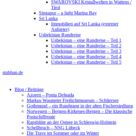
SWAROVSKI Kristallwelten in Wattens /
Tirol
Singapur – a light Marina Bay
Sri Lanka
Immobilien auf Sri Lanka (externer
Anbieter)
Usbekistan Rundreise
Usbekistan – eine Rundreise – Teil 1
Usbekistan – eine Rundreise – Teil 2
Usbekistan – eine Rundreise – Teil 3
Usbekistan – eine Rundreise – Teil 4
Usbekistan – eine Rundreise – Teil 5
stubhan.de
Blog / Beiträge
Azoren – Ponta Delgada
Markus Wasmeier Freilichtmuseum – Schliersee
Gothmund – ein Rundgang in der alten Fischersiedlung
Norwegen – Bergen-Kirkenes-Bergen – Die klassische
Postschiffroute
Rapsblüte an der Ostsee in Schleswig-Holstein
Schellbruch – NSG Lübeck
Die Trave im Sommer oder im Winter