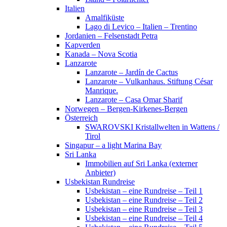
Italien
Amalfiküste
Lago di Levico – Italien – Trentino
Jordanien – Felsenstadt Petra
Kapverden
Kanada – Nova Scotia
Lanzarote
Lanzarote – Jardín de Cactus
Lanzarote – Vulkanhaus. Stiftung César
Manrique.
Lanzarote – Casa Omar Sharif
Norwegen – Bergen-Kirkenes-Bergen
Österreich
SWAROVSKI Kristallwelten in Wattens /
Tirol
Singapur – a light Marina Bay
Sri Lanka
Immobilien auf Sri Lanka (externer
Anbieter)
Usbekistan Rundreise
Usbekistan – eine Rundreise – Teil 1
Usbekistan – eine Rundreise – Teil 2
Usbekistan – eine Rundreise – Teil 3
Usbekistan – eine Rundreise – Teil 4