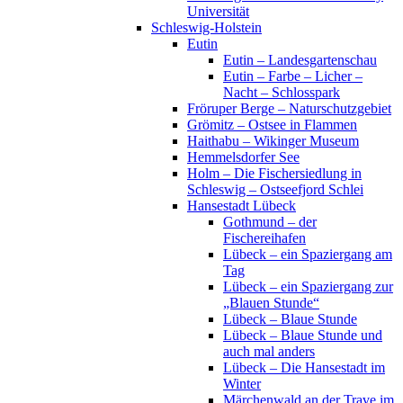
Universität
Schleswig-Holstein
Eutin
Eutin – Landesgartenschau
Eutin – Farbe – Licher –
Nacht – Schlosspark
Fröruper Berge – Naturschutzgebiet
Grömitz – Ostsee in Flammen
Haithabu – Wikinger Museum
Hemmelsdorfer See
Holm – Die Fischersiedlung in
Schleswig – Ostseefjord Schlei
Hansestadt Lübeck
Gothmund – der
Fischereihafen
Lübeck – ein Spaziergang am
Tag
Lübeck – ein Spaziergang zur
„Blauen Stunde“
Lübeck – Blaue Stunde
Lübeck – Blaue Stunde und
auch mal anders
Lübeck – Die Hansestadt im
Winter
Märchenwald an der Trave im