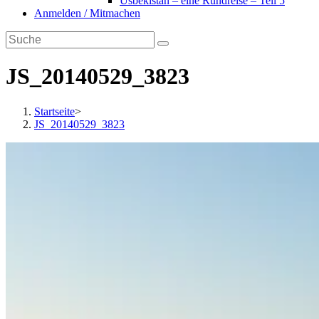
Usbekistan – eine Rundreise – Teil 5
Anmelden / Mitmachen
JS_20140529_3823
Startseite
>
JS_20140529_3823