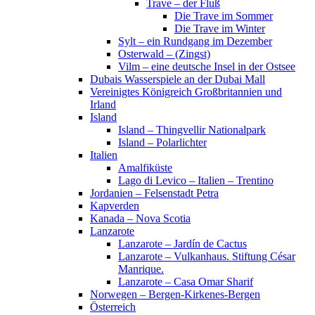
Trave – der Fluß
Die Trave im Sommer
Die Trave im Winter
Sylt – ein Rundgang im Dezember
Osterwald – (Zingst)
Vilm – eine deutsche Insel in der Ostsee
Dubais Wasserspiele an der Dubai Mall
Vereinigtes Königreich Großbritannien und
Irland
Island
Island – Thingvellir Nationalpark
Island – Polarlichter
Italien
Amalfiküste
Lago di Levico – Italien – Trentino
Jordanien – Felsenstadt Petra
Kapverden
Kanada – Nova Scotia
Lanzarote
Lanzarote – Jardín de Cactus
Lanzarote – Vulkanhaus. Stiftung César
Manrique.
Lanzarote – Casa Omar Sharif
Norwegen – Bergen-Kirkenes-Bergen
Österreich