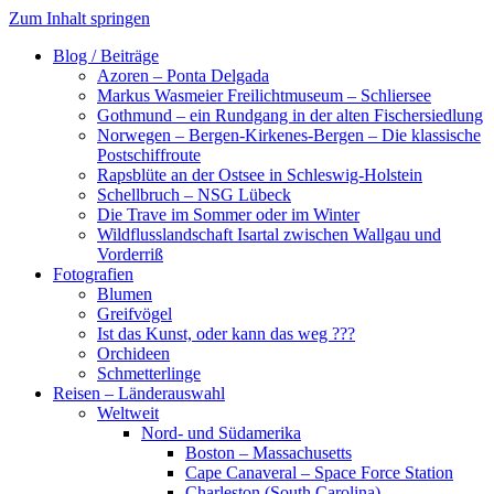
Zum Inhalt springen
Blog / Beiträge
Azoren – Ponta Delgada
Markus Wasmeier Freilichtmuseum – Schliersee
Gothmund – ein Rundgang in der alten Fischersiedlung
Norwegen – Bergen-Kirkenes-Bergen – Die klassische
Postschiffroute
Rapsblüte an der Ostsee in Schleswig-Holstein
Schellbruch – NSG Lübeck
Die Trave im Sommer oder im Winter
Wildflusslandschaft Isartal zwischen Wallgau und
Vorderriß
Fotografien
Blumen
Greifvögel
Ist das Kunst, oder kann das weg ???
Orchideen
Schmetterlinge
Reisen – Länderauswahl
Weltweit
Nord- und Südamerika
Boston – Massachusetts
Cape Canaveral – Space Force Station
Charleston (South Carolina)