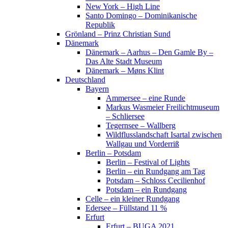
New York – High Line
Santo Domingo – Dominikanische
Republik
Grönland – Prinz Christian Sund
Dänemark
Dänemark – Aarhus – Den Gamle By –
Das Alte Stadt Museum
Dänemark – Møns Klint
Deutschland
Bayern
Ammersee – eine Runde
Markus Wasmeier Freilichtmuseum
– Schliersee
Tegernsee – Wallberg
Wildflusslandschaft Isartal zwischen
Wallgau und Vorderriß
Berlin – Potsdam
Berlin – Festival of Lights
Berlin – ein Rundgang am Tag
Potsdam – Schloss Cecilienhof
Potsdam – ein Rundgang
Celle – ein kleiner Rundgang
Edersee – Füllstand 11 %
Erfurt
Erfurt – BUGA 2021