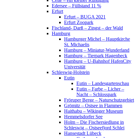
Celle – ein kleiner Rundgang
Edersee – Füllstand 11 %
Erfurt
Erfurt – BUGA 2021
Erfurt Zoopark
Fischland- Darß – Zingst – der Wald
Hamburg
Hamburger Michel – Hauptkirche
St. Michaelis
Hamburg – Miniatur-Wunderland
Hamburg – Tierpark Hagenbeck
Hamburg – U-Bahnhof HafenCity
Universität
Schleswig-Holstein
Eutin
Eutin – Landesgartenschau
Eutin – Farbe – Licher –
Nacht – Schlosspark
Fröruper Berge – Naturschutzgebiet
Grömitz – Ostsee in Flammen
Haithabu – Wikinger Museum
Hemmelsdorfer See
Holm – Die Fischersiedlung in
Schleswig – Ostseefjord Schlei
Hansestadt Lübeck