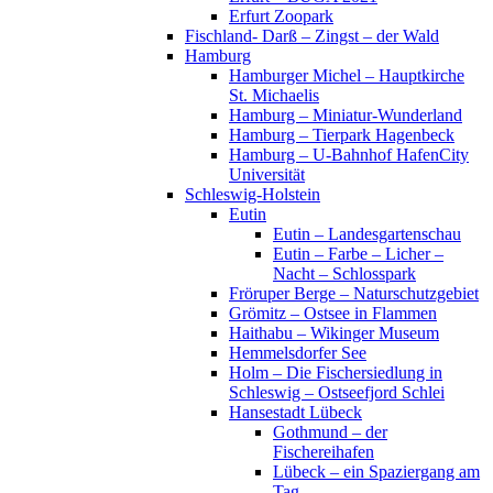
Erfurt Zoopark
Fischland- Darß – Zingst – der Wald
Hamburg
Hamburger Michel – Hauptkirche
St. Michaelis
Hamburg – Miniatur-Wunderland
Hamburg – Tierpark Hagenbeck
Hamburg – U-Bahnhof HafenCity
Universität
Schleswig-Holstein
Eutin
Eutin – Landesgartenschau
Eutin – Farbe – Licher –
Nacht – Schlosspark
Fröruper Berge – Naturschutzgebiet
Grömitz – Ostsee in Flammen
Haithabu – Wikinger Museum
Hemmelsdorfer See
Holm – Die Fischersiedlung in
Schleswig – Ostseefjord Schlei
Hansestadt Lübeck
Gothmund – der
Fischereihafen
Lübeck – ein Spaziergang am
Tag