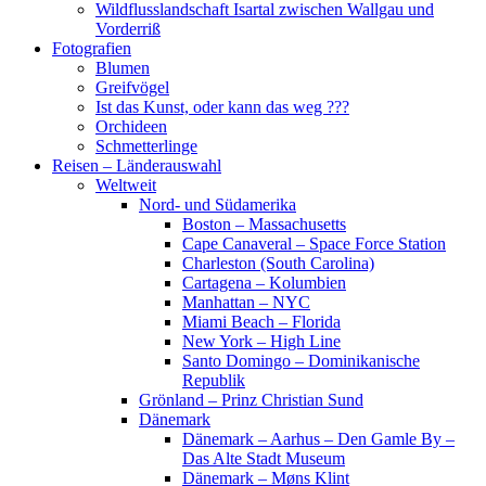
Wildflusslandschaft Isartal zwischen Wallgau und
Vorderriß
Fotografien
Blumen
Greifvögel
Ist das Kunst, oder kann das weg ???
Orchideen
Schmetterlinge
Reisen – Länderauswahl
Weltweit
Nord- und Südamerika
Boston – Massachusetts
Cape Canaveral – Space Force Station
Charleston (South Carolina)
Cartagena – Kolumbien
Manhattan – NYC
Miami Beach – Florida
New York – High Line
Santo Domingo – Dominikanische
Republik
Grönland – Prinz Christian Sund
Dänemark
Dänemark – Aarhus – Den Gamle By –
Das Alte Stadt Museum
Dänemark – Møns Klint