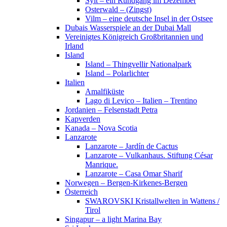
Sylt – ein Rundgang im Dezember
Osterwald – (Zingst)
Vilm – eine deutsche Insel in der Ostsee
Dubais Wasserspiele an der Dubai Mall
Vereinigtes Königreich Großbritannien und
Irland
Island
Island – Thingvellir Nationalpark
Island – Polarlichter
Italien
Amalfiküste
Lago di Levico – Italien – Trentino
Jordanien – Felsenstadt Petra
Kapverden
Kanada – Nova Scotia
Lanzarote
Lanzarote – Jardín de Cactus
Lanzarote – Vulkanhaus. Stiftung César
Manrique.
Lanzarote – Casa Omar Sharif
Norwegen – Bergen-Kirkenes-Bergen
Österreich
SWAROVSKI Kristallwelten in Wattens /
Tirol
Singapur – a light Marina Bay