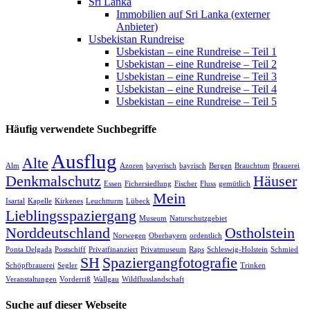
Sri Lanka
Immobilien auf Sri Lanka (externer
Anbieter)
Usbekistan Rundreise
Usbekistan – eine Rundreise – Teil 1
Usbekistan – eine Rundreise – Teil 2
Usbekistan – eine Rundreise – Teil 3
Usbekistan – eine Rundreise – Teil 4
Usbekistan – eine Rundreise – Teil 5
Häufig verwendete Suchbegriffe
Ausflug
Alte
Alm
Azoren
bayerisch
bayrisch
Bergen
Brauchtum
Brauerei
Denkmalschutz
Häuser
Essen
Fichersiedlung
Fischer
Fluss
gemütlich
Mein
Isartal
Kapelle
Kirkenes
Leuchtturm
Lübeck
Lieblingsspaziergang
Museum
Naturschutzgebiet
Norddeutschland
Ostholstein
Norwegen
Oberbayern
ordentlich
Ponta Delgada
Postschiff
Privatfinanziert
Privatmuseum
Raps
Schleswig-Holstein
Schmied
SH
Spaziergangfotografie
Schöpfbrauerei
Segler
Trinken
Veranstaltungen
Vorderriß
Wallgau
Wildflusslandschaft
Suche auf dieser Webseite