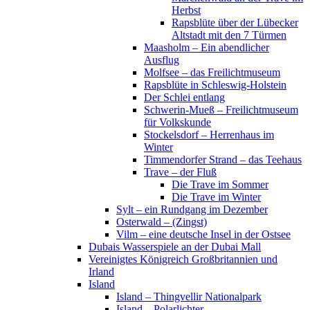
Herbst
Rapsblüte über der Lübecker
Altstadt mit den 7 Türmen
Maasholm – Ein abendlicher
Ausflug
Molfsee – das Freilichtmuseum
Rapsblüte in Schleswig-Holstein
Der Schlei entlang
Schwerin-Mueß – Freilichtmuseum
für Volkskunde
Stockelsdorf – Herrenhaus im
Winter
Timmendorfer Strand – das Teehaus
Trave – der Fluß
Die Trave im Sommer
Die Trave im Winter
Sylt – ein Rundgang im Dezember
Osterwald – (Zingst)
Vilm – eine deutsche Insel in der Ostsee
Dubais Wasserspiele an der Dubai Mall
Vereinigtes Königreich Großbritannien und
Irland
Island
Island – Thingvellir Nationalpark
Island – Polarlichter