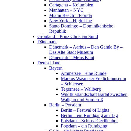
Cartagena – Kolumbien
Manhattan – NYC
Miami Beach – Florida
New York – High Line
Santo Domingo – Dominikanische
Republik
Grönland – Prinz Christian Sund
Dänemark
Dänemark – Aarhus – Den Gamle By –
Das Alte Stadt Museum
Dänemark – Møns Klint
Deutschland
Bayern
Ammersee – eine Runde
Markus Wasmeier Freilichtmuseum
– Schliersee
Tegernsee – Wallberg
Wildflusslandschaft Isartal zwischen
Wallgau und Vorderriß
Berlin – Potsdam
Berlin – Festival of Lights
Berlin – ein Rundgang am Tag
Potsdam – Schloss Cecilienhof
Potsdam – ein Rundgang