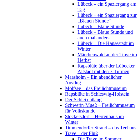
Lübeck – ein Spaziergang am
Tag
Lübeck – ein Spaziergang zur
„Blauen Stunde“
Lübeck – Blaue Stunde
Lübeck – Blaue Stunde und
auch mal anders
Lübeck – Die Hansestadt im
Winter
Märchenwald an der Trave im
Herbst
Rapsblüte über der Lübecker
Altstadt mit den 7 Türmen
Maasholm – Ein abendlicher
Ausflug
Molfsee – das Freilichtmuseum
Rapsblüte in Schleswig-Holstein
Der Schlei entlang
Schwerin-Mueß – Freilichtmuseum
für Volkskunde
Stockelsdorf – Herrenhaus im
Winter
Timmendorfer Strand – das Teehaus
Trave – der Fluß
Die Trave im Sommer