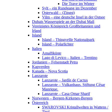
Die Trave im Winter
Sylt – ein Rundgang im Dezember
Osterwald – (Zingst)
Vilm – eine deutsche Insel in der Ostsee
Dubais Wasserspiele an der Dubai Mall
Vereinigtes Königreich Großbritannien und
Irland
Island
Island – Thingvellir Nationalpark
Island – Polarlichter
Italien
Amalfiküste
Lago di Levico – Italien – Trentino
Jordanien – Felsenstadt Petra
Kapverden
Kanada – Nova Scotia
Lanzarote
Lanzarote – Jardín de Cactus
Lanzarote – Vulkanhaus. Stiftung César
Manrique.
Lanzarote – Casa Omar Sharif
Norwegen – Bergen-Kirkenes-Bergen
Österreich
SWAROVSKI Kristallwelten in Wattens /
Tirol