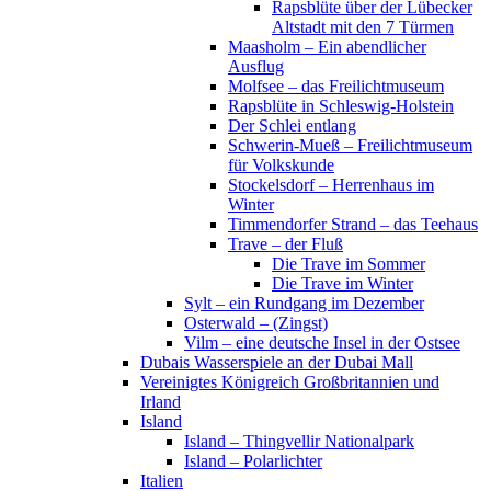
Rapsblüte über der Lübecker
Altstadt mit den 7 Türmen
Maasholm – Ein abendlicher
Ausflug
Molfsee – das Freilichtmuseum
Rapsblüte in Schleswig-Holstein
Der Schlei entlang
Schwerin-Mueß – Freilichtmuseum
für Volkskunde
Stockelsdorf – Herrenhaus im
Winter
Timmendorfer Strand – das Teehaus
Trave – der Fluß
Die Trave im Sommer
Die Trave im Winter
Sylt – ein Rundgang im Dezember
Osterwald – (Zingst)
Vilm – eine deutsche Insel in der Ostsee
Dubais Wasserspiele an der Dubai Mall
Vereinigtes Königreich Großbritannien und
Irland
Island
Island – Thingvellir Nationalpark
Island – Polarlichter
Italien