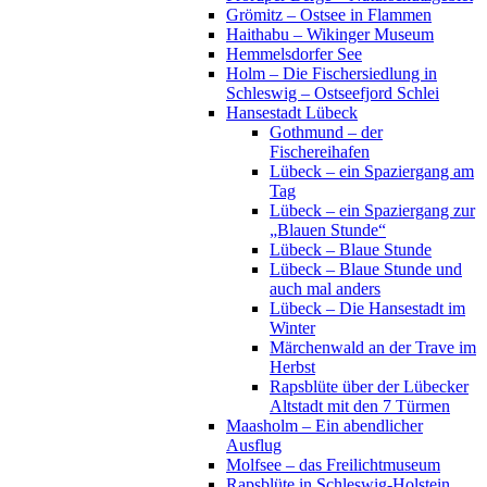
Grömitz – Ostsee in Flammen
Haithabu – Wikinger Museum
Hemmelsdorfer See
Holm – Die Fischersiedlung in
Schleswig – Ostseefjord Schlei
Hansestadt Lübeck
Gothmund – der
Fischereihafen
Lübeck – ein Spaziergang am
Tag
Lübeck – ein Spaziergang zur
„Blauen Stunde“
Lübeck – Blaue Stunde
Lübeck – Blaue Stunde und
auch mal anders
Lübeck – Die Hansestadt im
Winter
Märchenwald an der Trave im
Herbst
Rapsblüte über der Lübecker
Altstadt mit den 7 Türmen
Maasholm – Ein abendlicher
Ausflug
Molfsee – das Freilichtmuseum
Rapsblüte in Schleswig-Holstein