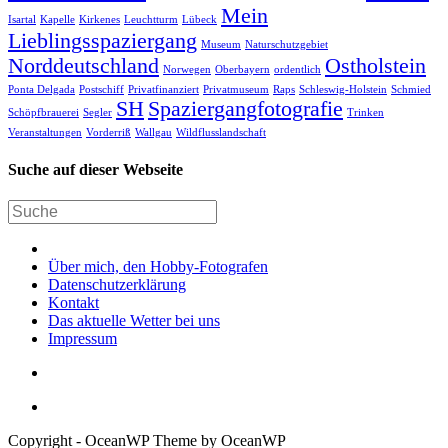
Mein
Isartal
Kapelle
Kirkenes
Leuchtturm
Lübeck
Lieblingsspaziergang
Museum
Naturschutzgebiet
Norddeutschland
Ostholstein
Norwegen
Oberbayern
ordentlich
Ponta Delgada
Postschiff
Privatfinanziert
Privatmuseum
Raps
Schleswig-Holstein
Schmied
SH
Spaziergangfotografie
Schöpfbrauerei
Segler
Trinken
Veranstaltungen
Vorderriß
Wallgau
Wildflusslandschaft
Suche auf dieser Webseite
Über mich, den Hobby-Fotografen
Datenschutzerklärung
Kontakt
Das aktuelle Wetter bei uns
Impressum
Copyright - OceanWP Theme by OceanWP