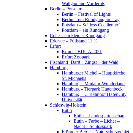
Wallgau und Vorderriß
Berlin – Potsdam
Berlin – Festival of Lights
Berlin – ein Rundgang am Tag
Potsdam – Schloss Cecilienhof
Potsdam – ein Rundgang
Celle – ein kleiner Rundgang
Edersee – Füllstand 11 %
Erfurt
Erfurt – BUGA 2021
Erfurt Zoopark
Fischland- Darß – Zingst – der Wald
Hamburg
Hamburger Michel – Hauptkirche
St. Michaelis
Hamburg – Miniatur-Wunderland
Hamburg – Tierpark Hagenbeck
Hamburg – U-Bahnhof HafenCity
Universität
Schleswig-Holstein
Eutin
Eutin – Landesgartenschau
Eutin – Farbe – Licher –
Nacht – Schlosspark
Fröruper Berge – Naturschutzgebiet