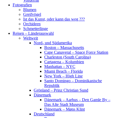
Vorderriß
Fotografien
Blumen
Greifvögel
Ist das Kunst, oder kann das weg ???
Orchideen
Schmetterlinge
Reisen – Länderauswahl
Weltweit
Nord- und Südamerika
Boston – Massachusetts
Cape Canaveral – Space Force Station
Charleston (South Carolina)
Cartagena – Kolumbien
Manhattan – NYC
Miami Beach – Florida
New York – High Line
Santo Domingo – Dominikanische
Republik
Grönland – Prinz Christian Sund
Dänemark
Dänemark – Aarhus – Den Gamle By –
Das Alte Stadt Museum
Dänemark – Møns Klint
Deutschland