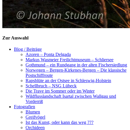
Zur Auswahl
Blog / Beiträge
Azoren – Ponta Delgada
Markus Wasmeier Freilichtmuseum – Schliersee
Gothmund – ein Rundgang in der alten Fischersiedlung
Norwegen – Bergen-Kirkenes-Bergen – Die klassische
Postschiffroute
Rapsblüte an der Ostsee in Schleswig-Holstein
Schellbruch – NSG Lübeck
Die Trave im Sommer oder im Winter
Wildflusslandschaft Isartal zwischen Wallgau und
Vorderriß
Fotografien
Blumen
Greifvögel
Ist das Kunst, oder kann das weg ???
Orchideen