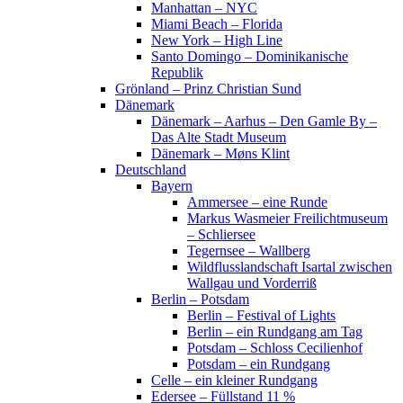
Manhattan – NYC
Miami Beach – Florida
New York – High Line
Santo Domingo – Dominikanische
Republik
Grönland – Prinz Christian Sund
Dänemark
Dänemark – Aarhus – Den Gamle By –
Das Alte Stadt Museum
Dänemark – Møns Klint
Deutschland
Bayern
Ammersee – eine Runde
Markus Wasmeier Freilichtmuseum
– Schliersee
Tegernsee – Wallberg
Wildflusslandschaft Isartal zwischen
Wallgau und Vorderriß
Berlin – Potsdam
Berlin – Festival of Lights
Berlin – ein Rundgang am Tag
Potsdam – Schloss Cecilienhof
Potsdam – ein Rundgang
Celle – ein kleiner Rundgang
Edersee – Füllstand 11 %