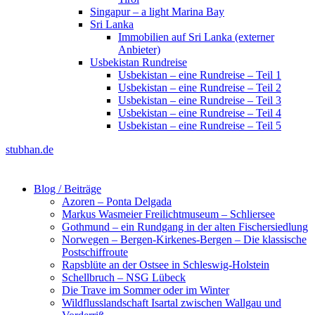
Singapur – a light Marina Bay
Sri Lanka
Immobilien auf Sri Lanka (externer
Anbieter)
Usbekistan Rundreise
Usbekistan – eine Rundreise – Teil 1
Usbekistan – eine Rundreise – Teil 2
Usbekistan – eine Rundreise – Teil 3
Usbekistan – eine Rundreise – Teil 4
Usbekistan – eine Rundreise – Teil 5
stubhan.de
Blog / Beiträge
Azoren – Ponta Delgada
Markus Wasmeier Freilichtmuseum – Schliersee
Gothmund – ein Rundgang in der alten Fischersiedlung
Norwegen – Bergen-Kirkenes-Bergen – Die klassische
Postschiffroute
Rapsblüte an der Ostsee in Schleswig-Holstein
Schellbruch – NSG Lübeck
Die Trave im Sommer oder im Winter
Wildflusslandschaft Isartal zwischen Wallgau und