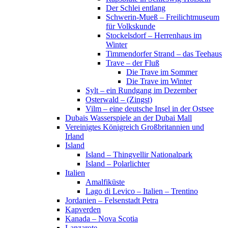
Der Schlei entlang
Schwerin-Mueß – Freilichtmuseum
für Volkskunde
Stockelsdorf – Herrenhaus im
Winter
Timmendorfer Strand – das Teehaus
Trave – der Fluß
Die Trave im Sommer
Die Trave im Winter
Sylt – ein Rundgang im Dezember
Osterwald – (Zingst)
Vilm – eine deutsche Insel in der Ostsee
Dubais Wasserspiele an der Dubai Mall
Vereinigtes Königreich Großbritannien und
Irland
Island
Island – Thingvellir Nationalpark
Island – Polarlichter
Italien
Amalfiküste
Lago di Levico – Italien – Trentino
Jordanien – Felsenstadt Petra
Kapverden
Kanada – Nova Scotia
Lanzarote