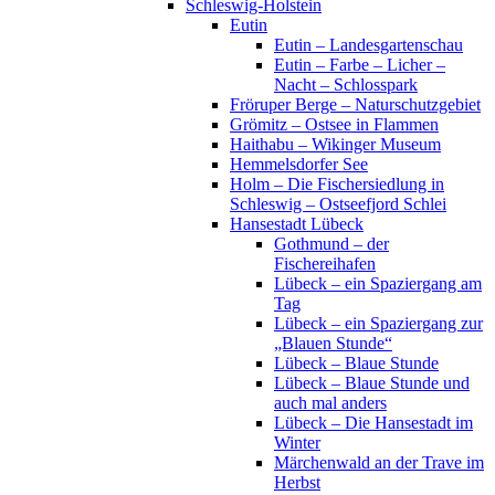
Schleswig-Holstein
Eutin
Eutin – Landesgartenschau
Eutin – Farbe – Licher –
Nacht – Schlosspark
Fröruper Berge – Naturschutzgebiet
Grömitz – Ostsee in Flammen
Haithabu – Wikinger Museum
Hemmelsdorfer See
Holm – Die Fischersiedlung in
Schleswig – Ostseefjord Schlei
Hansestadt Lübeck
Gothmund – der
Fischereihafen
Lübeck – ein Spaziergang am
Tag
Lübeck – ein Spaziergang zur
„Blauen Stunde“
Lübeck – Blaue Stunde
Lübeck – Blaue Stunde und
auch mal anders
Lübeck – Die Hansestadt im
Winter
Märchenwald an der Trave im
Herbst