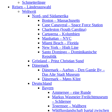
Schmetterlinge
Reisen – Länderauswahl
Weltweit
Nord- und Südamerika
Boston – Massachusetts
Cape Canaveral – Space Force Station
Charleston (South Carolina)
Cartagena – Kolumbien
Manhattan – NYC
Miami Beach – Florida
New York – High Line
Santo Domingo – Dominikanische
Republik
Grönland – Prinz Christian Sund
Dänemark
Dänemark – Aarhus – Den Gamle By –
Das Alte Stadt Museum
Dänemark – Møns Klint
Deutschland
Bayern
Ammersee – eine Runde
Markus Wasmeier Freilichtmuseum
– Schliersee
Tegernsee – Wallberg
Wildflusslandschaft Isartal zwischen