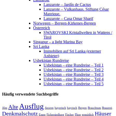
Lanzarote – Jardín de Cactus
Lanzarote – Vulkanhaus. Stiftung César
Manrique.
Lanzarote – Casa Omar Sharif
Norwegen – Bergen-Kirkenes-Bergen
Österreich
SWAROVSKI Kristallwelten in Wattens /
Tirol
Singapur – a light Marina Bay
Sri Lanka
Immobilien auf Sri Lanka (externer
Anbieter)
Usbekistan Rundreise
Usbekistan – eine Rundreise – Teil 1
Usbekistan – eine Rundreise – Teil 2
Usbekistan – eine Rundreise – Teil 3
Usbekistan – eine Rundreise – Teil 4
Usbekistan – eine Rundreise – Teil 5
Häufig verwendete Suchbegriffe
Ausflug
Alte
Alm
Azoren
bayerisch
bayrisch
Bergen
Brauchtum
Brauerei
Denkmalschutz
Häuser
Essen
Fichersiedlung
Fischer
Fluss
gemütlich