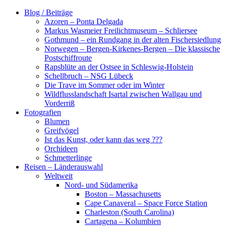
Zum
Blog / Beiträge
Inhalt
Azoren – Ponta Delgada
springen
Markus Wasmeier Freilichtmuseum – Schliersee
Gothmund – ein Rundgang in der alten Fischersiedlung
Norwegen – Bergen-Kirkenes-Bergen – Die klassische
Postschiffroute
Rapsblüte an der Ostsee in Schleswig-Holstein
Schellbruch – NSG Lübeck
Die Trave im Sommer oder im Winter
Wildflusslandschaft Isartal zwischen Wallgau und
Vorderriß
Fotografien
Blumen
Greifvögel
Ist das Kunst, oder kann das weg ???
Orchideen
Schmetterlinge
Reisen – Länderauswahl
Weltweit
Nord- und Südamerika
Boston – Massachusetts
Cape Canaveral – Space Force Station
Charleston (South Carolina)
Cartagena – Kolumbien