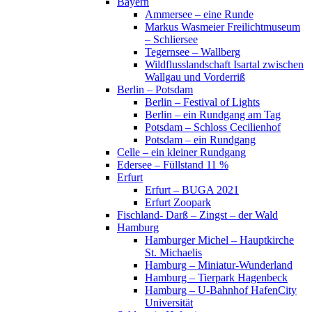
Bayern
Ammersee – eine Runde
Markus Wasmeier Freilichtmuseum
– Schliersee
Tegernsee – Wallberg
Wildflusslandschaft Isartal zwischen
Wallgau und Vorderriß
Berlin – Potsdam
Berlin – Festival of Lights
Berlin – ein Rundgang am Tag
Potsdam – Schloss Cecilienhof
Potsdam – ein Rundgang
Celle – ein kleiner Rundgang
Edersee – Füllstand 11 %
Erfurt
Erfurt – BUGA 2021
Erfurt Zoopark
Fischland- Darß – Zingst – der Wald
Hamburg
Hamburger Michel – Hauptkirche
St. Michaelis
Hamburg – Miniatur-Wunderland
Hamburg – Tierpark Hagenbeck
Hamburg – U-Bahnhof HafenCity
Universität