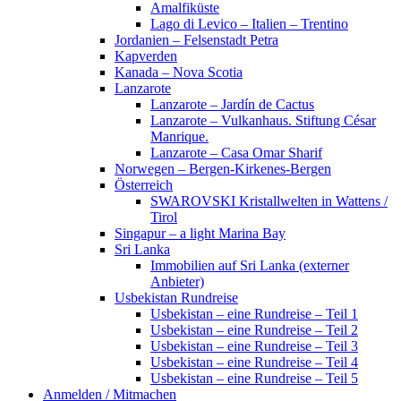
Amalfiküste
Lago di Levico – Italien – Trentino
Jordanien – Felsenstadt Petra
Kapverden
Kanada – Nova Scotia
Lanzarote
Lanzarote – Jardín de Cactus
Lanzarote – Vulkanhaus. Stiftung César
Manrique.
Lanzarote – Casa Omar Sharif
Norwegen – Bergen-Kirkenes-Bergen
Österreich
SWAROVSKI Kristallwelten in Wattens /
Tirol
Singapur – a light Marina Bay
Sri Lanka
Immobilien auf Sri Lanka (externer
Anbieter)
Usbekistan Rundreise
Usbekistan – eine Rundreise – Teil 1
Usbekistan – eine Rundreise – Teil 2
Usbekistan – eine Rundreise – Teil 3
Usbekistan – eine Rundreise – Teil 4
Usbekistan – eine Rundreise – Teil 5
Anmelden / Mitmachen