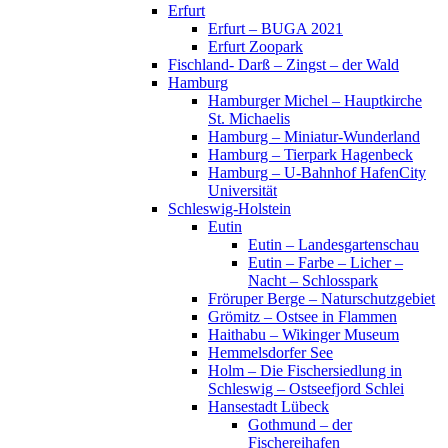
Erfurt
Erfurt – BUGA 2021
Erfurt Zoopark
Fischland- Darß – Zingst – der Wald
Hamburg
Hamburger Michel – Hauptkirche
St. Michaelis
Hamburg – Miniatur-Wunderland
Hamburg – Tierpark Hagenbeck
Hamburg – U-Bahnhof HafenCity
Universität
Schleswig-Holstein
Eutin
Eutin – Landesgartenschau
Eutin – Farbe – Licher –
Nacht – Schlosspark
Fröruper Berge – Naturschutzgebiet
Grömitz – Ostsee in Flammen
Haithabu – Wikinger Museum
Hemmelsdorfer See
Holm – Die Fischersiedlung in
Schleswig – Ostseefjord Schlei
Hansestadt Lübeck
Gothmund – der
Fischereihafen