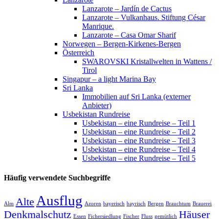
Lanzarote – Jardín de Cactus
Lanzarote – Vulkanhaus. Stiftung César
Manrique.
Lanzarote – Casa Omar Sharif
Norwegen – Bergen-Kirkenes-Bergen
Österreich
SWAROVSKI Kristallwelten in Wattens /
Tirol
Singapur – a light Marina Bay
Sri Lanka
Immobilien auf Sri Lanka (externer
Anbieter)
Usbekistan Rundreise
Usbekistan – eine Rundreise – Teil 1
Usbekistan – eine Rundreise – Teil 2
Usbekistan – eine Rundreise – Teil 3
Usbekistan – eine Rundreise – Teil 4
Usbekistan – eine Rundreise – Teil 5
Häufig verwendete Suchbegriffe
Ausflug
Alte
Alm
Azoren
bayerisch
bayrisch
Bergen
Brauchtum
Brauerei
Denkmalschutz
Häuser
Essen
Fichersiedlung
Fischer
Fluss
gemütlich