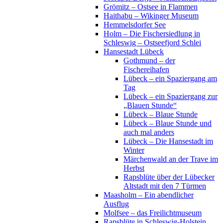
Grömitz – Ostsee in Flammen
Haithabu – Wikinger Museum
Hemmelsdorfer See
Holm – Die Fischersiedlung in
Schleswig – Ostseefjord Schlei
Hansestadt Lübeck
Gothmund – der
Fischereihafen
Lübeck – ein Spaziergang am
Tag
Lübeck – ein Spaziergang zur
„Blauen Stunde“
Lübeck – Blaue Stunde
Lübeck – Blaue Stunde und
auch mal anders
Lübeck – Die Hansestadt im
Winter
Märchenwald an der Trave im
Herbst
Rapsblüte über der Lübecker
Altstadt mit den 7 Türmen
Maasholm – Ein abendlicher
Ausflug
Molfsee – das Freilichtmuseum
Rapsblüte in Schleswig-Holstein