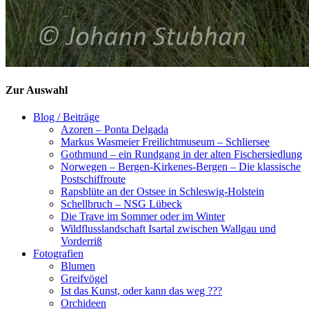
Zur Auswahl
Blog / Beiträge
Azoren – Ponta Delgada
Markus Wasmeier Freilichtmuseum – Schliersee
Gothmund – ein Rundgang in der alten Fischersiedlung
Norwegen – Bergen-Kirkenes-Bergen – Die klassische
Postschiffroute
Rapsblüte an der Ostsee in Schleswig-Holstein
Schellbruch – NSG Lübeck
Die Trave im Sommer oder im Winter
Wildflusslandschaft Isartal zwischen Wallgau und
Vorderriß
Fotografien
Blumen
Greifvögel
Ist das Kunst, oder kann das weg ???
Orchideen