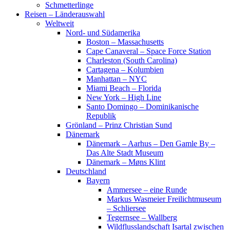
Schmetterlinge
Reisen – Länderauswahl
Weltweit
Nord- und Südamerika
Boston – Massachusetts
Cape Canaveral – Space Force Station
Charleston (South Carolina)
Cartagena – Kolumbien
Manhattan – NYC
Miami Beach – Florida
New York – High Line
Santo Domingo – Dominikanische
Republik
Grönland – Prinz Christian Sund
Dänemark
Dänemark – Aarhus – Den Gamle By –
Das Alte Stadt Museum
Dänemark – Møns Klint
Deutschland
Bayern
Ammersee – eine Runde
Markus Wasmeier Freilichtmuseum
– Schliersee
Tegernsee – Wallberg
Wildflusslandschaft Isartal zwischen