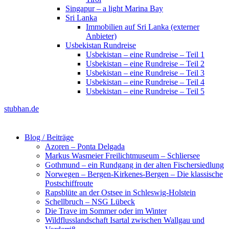
Singapur – a light Marina Bay
Sri Lanka
Immobilien auf Sri Lanka (externer
Anbieter)
Usbekistan Rundreise
Usbekistan – eine Rundreise – Teil 1
Usbekistan – eine Rundreise – Teil 2
Usbekistan – eine Rundreise – Teil 3
Usbekistan – eine Rundreise – Teil 4
Usbekistan – eine Rundreise – Teil 5
stubhan.de
Blog / Beiträge
Azoren – Ponta Delgada
Markus Wasmeier Freilichtmuseum – Schliersee
Gothmund – ein Rundgang in der alten Fischersiedlung
Norwegen – Bergen-Kirkenes-Bergen – Die klassische
Postschiffroute
Rapsblüte an der Ostsee in Schleswig-Holstein
Schellbruch – NSG Lübeck
Die Trave im Sommer oder im Winter
Wildflusslandschaft Isartal zwischen Wallgau und