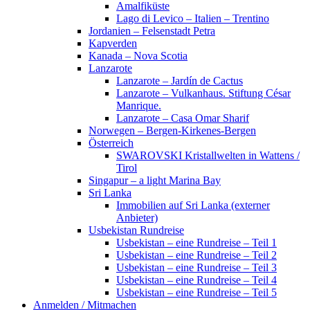
Amalfiküste
Lago di Levico – Italien – Trentino
Jordanien – Felsenstadt Petra
Kapverden
Kanada – Nova Scotia
Lanzarote
Lanzarote – Jardín de Cactus
Lanzarote – Vulkanhaus. Stiftung César
Manrique.
Lanzarote – Casa Omar Sharif
Norwegen – Bergen-Kirkenes-Bergen
Österreich
SWAROVSKI Kristallwelten in Wattens /
Tirol
Singapur – a light Marina Bay
Sri Lanka
Immobilien auf Sri Lanka (externer
Anbieter)
Usbekistan Rundreise
Usbekistan – eine Rundreise – Teil 1
Usbekistan – eine Rundreise – Teil 2
Usbekistan – eine Rundreise – Teil 3
Usbekistan – eine Rundreise – Teil 4
Usbekistan – eine Rundreise – Teil 5
Anmelden / Mitmachen