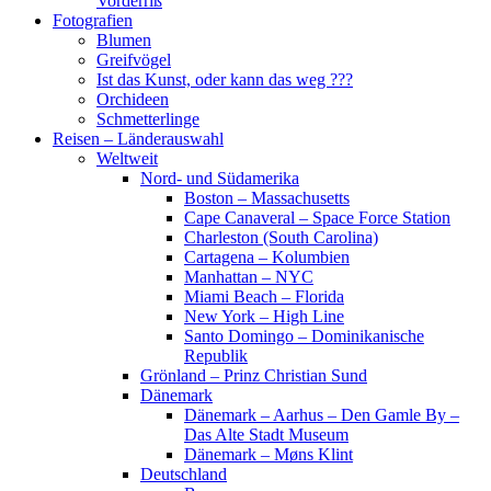
Vorderriß
Fotografien
Blumen
Greifvögel
Ist das Kunst, oder kann das weg ???
Orchideen
Schmetterlinge
Reisen – Länderauswahl
Weltweit
Nord- und Südamerika
Boston – Massachusetts
Cape Canaveral – Space Force Station
Charleston (South Carolina)
Cartagena – Kolumbien
Manhattan – NYC
Miami Beach – Florida
New York – High Line
Santo Domingo – Dominikanische
Republik
Grönland – Prinz Christian Sund
Dänemark
Dänemark – Aarhus – Den Gamle By –
Das Alte Stadt Museum
Dänemark – Møns Klint
Deutschland