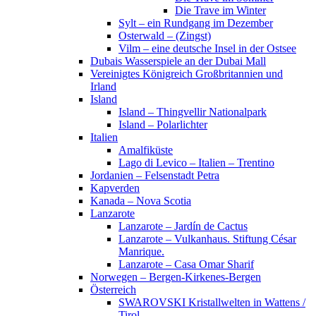
Die Trave im Winter
Sylt – ein Rundgang im Dezember
Osterwald – (Zingst)
Vilm – eine deutsche Insel in der Ostsee
Dubais Wasserspiele an der Dubai Mall
Vereinigtes Königreich Großbritannien und
Irland
Island
Island – Thingvellir Nationalpark
Island – Polarlichter
Italien
Amalfiküste
Lago di Levico – Italien – Trentino
Jordanien – Felsenstadt Petra
Kapverden
Kanada – Nova Scotia
Lanzarote
Lanzarote – Jardín de Cactus
Lanzarote – Vulkanhaus. Stiftung César
Manrique.
Lanzarote – Casa Omar Sharif
Norwegen – Bergen-Kirkenes-Bergen
Österreich
SWAROVSKI Kristallwelten in Wattens /
Tirol