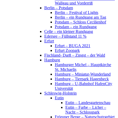
Wallgau und Vorderriß
Berlin – Potsdam
Berlin – Festival of Lights
Berlin – ein Rundgang am Tag
Potsdam – Schloss Cecilienhof
Potsdam – ein Rundgang
Celle – ein kleiner Rundgang
Edersee – Füllstand 11 %
Erfurt
Erfurt – BUGA 2021
Erfurt Zoopark
Fischland- Darß – Zingst – der Wald
Hamburg
Hamburger Michel – Hauptkirche
St. Michaelis
Hamburg – Miniatur-Wunderland
Hamburg – Tierpark Hagenbeck
Hamburg – U-Bahnhof HafenCity
Universität
Schleswig-Holstein
Eutin
Eutin – Landesgartenschau
Eutin – Farbe – Licher –
Nacht – Schlosspark
Fröruper Berge – Naturschutzgebiet