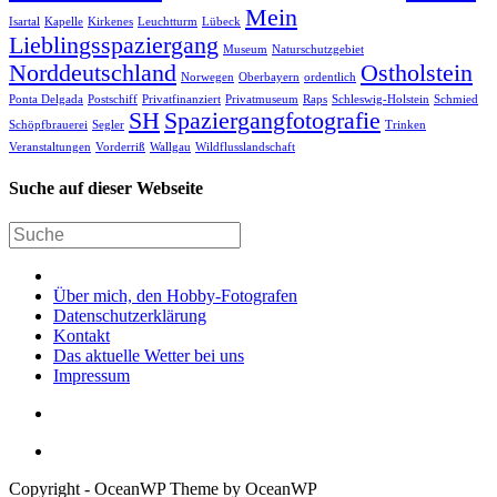
Mein
Isartal
Kapelle
Kirkenes
Leuchtturm
Lübeck
Lieblingsspaziergang
Museum
Naturschutzgebiet
Norddeutschland
Ostholstein
Norwegen
Oberbayern
ordentlich
Ponta Delgada
Postschiff
Privatfinanziert
Privatmuseum
Raps
Schleswig-Holstein
Schmied
SH
Spaziergangfotografie
Schöpfbrauerei
Segler
Trinken
Veranstaltungen
Vorderriß
Wallgau
Wildflusslandschaft
Suche auf dieser Webseite
Über mich, den Hobby-Fotografen
Datenschutzerklärung
Kontakt
Das aktuelle Wetter bei uns
Impressum
Copyright - OceanWP Theme by OceanWP