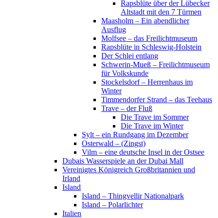
Rapsblüte über der Lübecker
Altstadt mit den 7 Türmen
Maasholm – Ein abendlicher
Ausflug
Molfsee – das Freilichtmuseum
Rapsblüte in Schleswig-Holstein
Der Schlei entlang
Schwerin-Mueß – Freilichtmuseum
für Volkskunde
Stockelsdorf – Herrenhaus im
Winter
Timmendorfer Strand – das Teehaus
Trave – der Fluß
Die Trave im Sommer
Die Trave im Winter
Sylt – ein Rundgang im Dezember
Osterwald – (Zingst)
Vilm – eine deutsche Insel in der Ostsee
Dubais Wasserspiele an der Dubai Mall
Vereinigtes Königreich Großbritannien und
Irland
Island
Island – Thingvellir Nationalpark
Island – Polarlichter
Italien