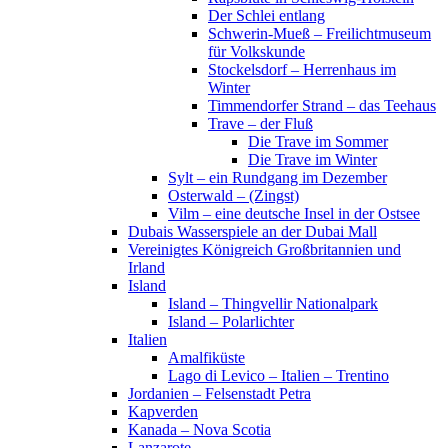
Der Schlei entlang
Schwerin-Mueß – Freilichtmuseum
für Volkskunde
Stockelsdorf – Herrenhaus im
Winter
Timmendorfer Strand – das Teehaus
Trave – der Fluß
Die Trave im Sommer
Die Trave im Winter
Sylt – ein Rundgang im Dezember
Osterwald – (Zingst)
Vilm – eine deutsche Insel in der Ostsee
Dubais Wasserspiele an der Dubai Mall
Vereinigtes Königreich Großbritannien und
Irland
Island
Island – Thingvellir Nationalpark
Island – Polarlichter
Italien
Amalfiküste
Lago di Levico – Italien – Trentino
Jordanien – Felsenstadt Petra
Kapverden
Kanada – Nova Scotia
Lanzarote