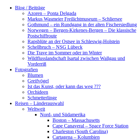
Zum
Blog / Beiträge
Inhalt
Azoren – Ponta Delgada
springen
Markus Wasmeier Freilichtmuseum – Schliersee
Gothmund – ein Rundgang in der alten Fischersiedlung
Norwegen – Bergen-Kirkenes-Bergen – Die klassische
Postschiffroute
Rapsblüte an der Ostsee in Schleswig-Holstein
Schellbruch – NSG Lübeck
Die Trave im Sommer oder im Winter
Wildflusslandschaft Isartal zwischen Wallgau und
Vorderriß
Fotografien
Blumen
Greifvögel
Ist das Kunst, oder kann das weg ???
Orchideen
Schmetterlinge
Reisen – Länderauswahl
Weltweit
Nord- und Südamerika
Boston – Massachusetts
Cape Canaveral – Space Force Station
Charleston (South Carolina)
Cartagena – Kolumbien