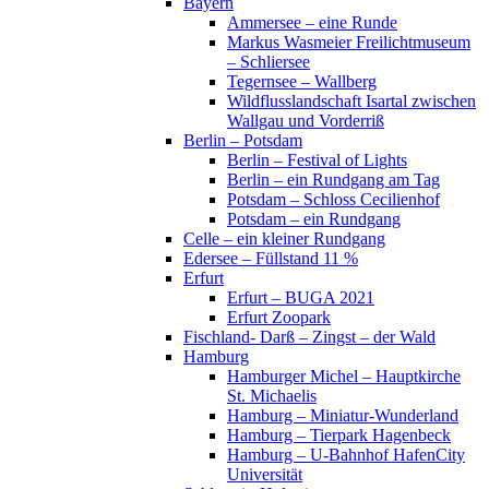
Bayern
Ammersee – eine Runde
Markus Wasmeier Freilichtmuseum
– Schliersee
Tegernsee – Wallberg
Wildflusslandschaft Isartal zwischen
Wallgau und Vorderriß
Berlin – Potsdam
Berlin – Festival of Lights
Berlin – ein Rundgang am Tag
Potsdam – Schloss Cecilienhof
Potsdam – ein Rundgang
Celle – ein kleiner Rundgang
Edersee – Füllstand 11 %
Erfurt
Erfurt – BUGA 2021
Erfurt Zoopark
Fischland- Darß – Zingst – der Wald
Hamburg
Hamburger Michel – Hauptkirche
St. Michaelis
Hamburg – Miniatur-Wunderland
Hamburg – Tierpark Hagenbeck
Hamburg – U-Bahnhof HafenCity
Universität