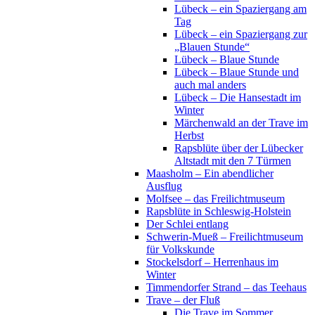
Lübeck – ein Spaziergang am
Tag
Lübeck – ein Spaziergang zur
„Blauen Stunde“
Lübeck – Blaue Stunde
Lübeck – Blaue Stunde und
auch mal anders
Lübeck – Die Hansestadt im
Winter
Märchenwald an der Trave im
Herbst
Rapsblüte über der Lübecker
Altstadt mit den 7 Türmen
Maasholm – Ein abendlicher
Ausflug
Molfsee – das Freilichtmuseum
Rapsblüte in Schleswig-Holstein
Der Schlei entlang
Schwerin-Mueß – Freilichtmuseum
für Volkskunde
Stockelsdorf – Herrenhaus im
Winter
Timmendorfer Strand – das Teehaus
Trave – der Fluß
Die Trave im Sommer