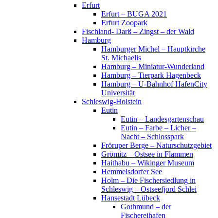
Erfurt
Erfurt – BUGA 2021
Erfurt Zoopark
Fischland- Darß – Zingst – der Wald
Hamburg
Hamburger Michel – Hauptkirche
St. Michaelis
Hamburg – Miniatur-Wunderland
Hamburg – Tierpark Hagenbeck
Hamburg – U-Bahnhof HafenCity
Universität
Schleswig-Holstein
Eutin
Eutin – Landesgartenschau
Eutin – Farbe – Licher –
Nacht – Schlosspark
Fröruper Berge – Naturschutzgebiet
Grömitz – Ostsee in Flammen
Haithabu – Wikinger Museum
Hemmelsdorfer See
Holm – Die Fischersiedlung in
Schleswig – Ostseefjord Schlei
Hansestadt Lübeck
Gothmund – der
Fischereihafen