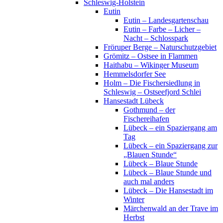
Schleswig-Holstein
Eutin
Eutin – Landesgartenschau
Eutin – Farbe – Licher –
Nacht – Schlosspark
Fröruper Berge – Naturschutzgebiet
Grömitz – Ostsee in Flammen
Haithabu – Wikinger Museum
Hemmelsdorfer See
Holm – Die Fischersiedlung in
Schleswig – Ostseefjord Schlei
Hansestadt Lübeck
Gothmund – der
Fischereihafen
Lübeck – ein Spaziergang am
Tag
Lübeck – ein Spaziergang zur
„Blauen Stunde“
Lübeck – Blaue Stunde
Lübeck – Blaue Stunde und
auch mal anders
Lübeck – Die Hansestadt im
Winter
Märchenwald an der Trave im
Herbst