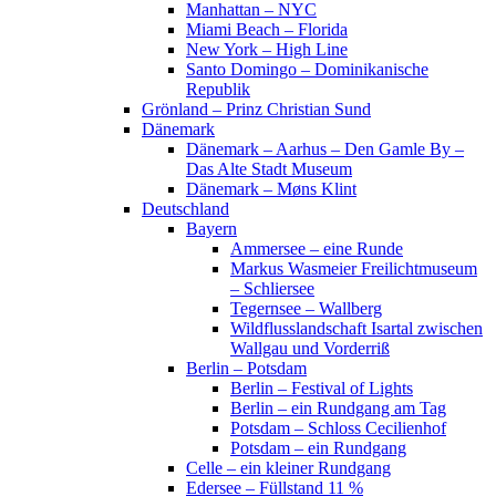
Manhattan – NYC
Miami Beach – Florida
New York – High Line
Santo Domingo – Dominikanische
Republik
Grönland – Prinz Christian Sund
Dänemark
Dänemark – Aarhus – Den Gamle By –
Das Alte Stadt Museum
Dänemark – Møns Klint
Deutschland
Bayern
Ammersee – eine Runde
Markus Wasmeier Freilichtmuseum
– Schliersee
Tegernsee – Wallberg
Wildflusslandschaft Isartal zwischen
Wallgau und Vorderriß
Berlin – Potsdam
Berlin – Festival of Lights
Berlin – ein Rundgang am Tag
Potsdam – Schloss Cecilienhof
Potsdam – ein Rundgang
Celle – ein kleiner Rundgang
Edersee – Füllstand 11 %