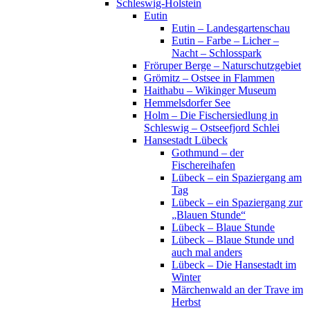
Schleswig-Holstein
Eutin
Eutin – Landesgartenschau
Eutin – Farbe – Licher –
Nacht – Schlosspark
Fröruper Berge – Naturschutzgebiet
Grömitz – Ostsee in Flammen
Haithabu – Wikinger Museum
Hemmelsdorfer See
Holm – Die Fischersiedlung in
Schleswig – Ostseefjord Schlei
Hansestadt Lübeck
Gothmund – der
Fischereihafen
Lübeck – ein Spaziergang am
Tag
Lübeck – ein Spaziergang zur
„Blauen Stunde“
Lübeck – Blaue Stunde
Lübeck – Blaue Stunde und
auch mal anders
Lübeck – Die Hansestadt im
Winter
Märchenwald an der Trave im
Herbst