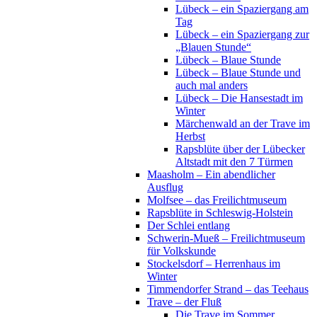
Lübeck – ein Spaziergang am
Tag
Lübeck – ein Spaziergang zur
„Blauen Stunde“
Lübeck – Blaue Stunde
Lübeck – Blaue Stunde und
auch mal anders
Lübeck – Die Hansestadt im
Winter
Märchenwald an der Trave im
Herbst
Rapsblüte über der Lübecker
Altstadt mit den 7 Türmen
Maasholm – Ein abendlicher
Ausflug
Molfsee – das Freilichtmuseum
Rapsblüte in Schleswig-Holstein
Der Schlei entlang
Schwerin-Mueß – Freilichtmuseum
für Volkskunde
Stockelsdorf – Herrenhaus im
Winter
Timmendorfer Strand – das Teehaus
Trave – der Fluß
Die Trave im Sommer