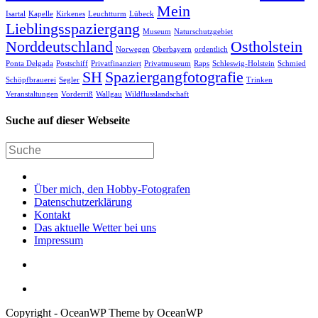
Mein
Isartal
Kapelle
Kirkenes
Leuchtturm
Lübeck
Lieblingsspaziergang
Museum
Naturschutzgebiet
Norddeutschland
Ostholstein
Norwegen
Oberbayern
ordentlich
Ponta Delgada
Postschiff
Privatfinanziert
Privatmuseum
Raps
Schleswig-Holstein
Schmied
SH
Spaziergangfotografie
Schöpfbrauerei
Segler
Trinken
Veranstaltungen
Vorderriß
Wallgau
Wildflusslandschaft
Suche auf dieser Webseite
Über mich, den Hobby-Fotografen
Datenschutzerklärung
Kontakt
Das aktuelle Wetter bei uns
Impressum
Copyright - OceanWP Theme by OceanWP