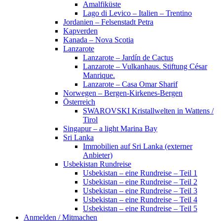
Amalfiküste
Lago di Levico – Italien – Trentino
Jordanien – Felsenstadt Petra
Kapverden
Kanada – Nova Scotia
Lanzarote
Lanzarote – Jardín de Cactus
Lanzarote – Vulkanhaus. Stiftung César
Manrique.
Lanzarote – Casa Omar Sharif
Norwegen – Bergen-Kirkenes-Bergen
Österreich
SWAROVSKI Kristallwelten in Wattens /
Tirol
Singapur – a light Marina Bay
Sri Lanka
Immobilien auf Sri Lanka (externer
Anbieter)
Usbekistan Rundreise
Usbekistan – eine Rundreise – Teil 1
Usbekistan – eine Rundreise – Teil 2
Usbekistan – eine Rundreise – Teil 3
Usbekistan – eine Rundreise – Teil 4
Usbekistan – eine Rundreise – Teil 5
Anmelden / Mitmachen