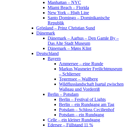
Manhattan – NYC
Miami Beach – Florida
New York – High Line
Santo Domingo – Dominikanische
Republik
Grönland – Prinz Christian Sund
Dänemark
Dänemark – Aarhus – Den Gamle By –
Das Alte Stadt Museum
Dänemark – Møns Klint
Deutschland
Bayern
Ammersee – eine Runde
Markus Wasmeier Freilichtmuseum
– Schliersee
Tegernsee – Wallberg
Wildflusslandschaft Isartal zwischen
Wallgau und Vorderriß
Berlin – Potsdam
Berlin – Festival of Lights
Berlin – ein Rundgang am Tag
Potsdam – Schloss Cecilienhof
Potsdam – ein Rundgang
Celle – ein kleiner Rundgang
Edersee – Füllstand 11 %