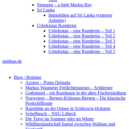
Singapur – a light Marina Bay
Sri Lanka
Immobilien auf Sri Lanka (externer
Anbieter)
Usbekistan Rundreise
Usbekistan – eine Rundreise – Teil 1
Usbekistan – eine Rundreise – Teil 2
Usbekistan – eine Rundreise – Teil 3
Usbekistan – eine Rundreise – Teil 4
Usbekistan – eine Rundreise – Teil 5
stubhan.de
Blog / Beiträge
Azoren – Ponta Delgada
Markus Wasmeier Freilichtmuseum – Schliersee
Gothmund – ein Rundgang in der alten Fischersiedlung
Norwegen – Bergen-Kirkenes-Bergen – Die klassische
Postschiffroute
Rapsblüte an der Ostsee in Schleswig-Holstein
Schellbruch – NSG Lübeck
Die Trave im Sommer oder im Winter
Wildflusslandschaft Isartal zwischen Wallgau und