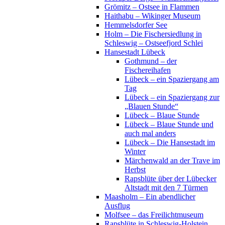
Grömitz – Ostsee in Flammen
Haithabu – Wikinger Museum
Hemmelsdorfer See
Holm – Die Fischersiedlung in
Schleswig – Ostseefjord Schlei
Hansestadt Lübeck
Gothmund – der
Fischereihafen
Lübeck – ein Spaziergang am
Tag
Lübeck – ein Spaziergang zur
„Blauen Stunde“
Lübeck – Blaue Stunde
Lübeck – Blaue Stunde und
auch mal anders
Lübeck – Die Hansestadt im
Winter
Märchenwald an der Trave im
Herbst
Rapsblüte über der Lübecker
Altstadt mit den 7 Türmen
Maasholm – Ein abendlicher
Ausflug
Molfsee – das Freilichtmuseum
Rapsblüte in Schleswig-Holstein