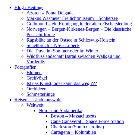
Zum
Blog / Beiträge
Inhalt
Azoren – Ponta Delgada
springen
Markus Wasmeier Freilichtmuseum – Schliersee
Gothmund – ein Rundgang in der alten Fischersiedlung
Norwegen – Bergen-Kirkenes-Bergen – Die klassische
Postschiffroute
Rapsblüte an der Ostsee in Schleswig-Holstein
Schellbruch – NSG Lübeck
Die Trave im Sommer oder im Winter
Wildflusslandschaft Isartal zwischen Wallgau und
Vorderriß
Fotografien
Blumen
Greifvögel
Ist das Kunst, oder kann das weg ???
Orchideen
Schmetterlinge
Reisen – Länderauswahl
Weltweit
Nord- und Südamerika
Boston – Massachusetts
Cape Canaveral – Space Force Station
Charleston (South Carolina)
Cartagena – Kolumbien