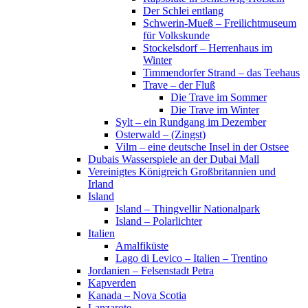
Der Schlei entlang
Schwerin-Mueß – Freilichtmuseum
für Volkskunde
Stockelsdorf – Herrenhaus im
Winter
Timmendorfer Strand – das Teehaus
Trave – der Fluß
Die Trave im Sommer
Die Trave im Winter
Sylt – ein Rundgang im Dezember
Osterwald – (Zingst)
Vilm – eine deutsche Insel in der Ostsee
Dubais Wasserspiele an der Dubai Mall
Vereinigtes Königreich Großbritannien und
Irland
Island
Island – Thingvellir Nationalpark
Island – Polarlichter
Italien
Amalfiküste
Lago di Levico – Italien – Trentino
Jordanien – Felsenstadt Petra
Kapverden
Kanada – Nova Scotia
Lanzarote