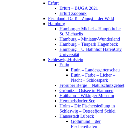
Erfurt
Erfurt – BUGA 2021
Erfurt Zoopark
Fischland- Darß – Zingst – der Wald
Hamburg
Hamburger Michel – Hauptkirche
St. Michaelis
Hamburg – Miniatur-Wunderland
Hamburg – Tierpark Hagenbeck
Hamburg – U-Bahnhof HafenCity
Universität
Schleswig-Holstein
Eutin
Eutin – Landesgartenschau
Eutin – Farbe – Licher –
Nacht – Schlosspark
Fröruper Berge – Naturschutzgebiet
Grömitz – Ostsee in Flammen
Haithabu – Wikinger Museum
Hemmelsdorfer See
Holm – Die Fischersiedlung in
Schleswig – Ostseefjord Schlei
Hansestadt Lübeck
Gothmund – der
Fischereihafen