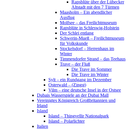
Rapsblüte über der Lübecker
Altstadt mit den 7 Türmen
Maasholm – Ein abendlicher
Ausflug
Molfsee – das Freilichtmuseum
Rapsblüte in Schleswig-Holstein
Der Schlei entlang
Schwerin-Mueß – Freilichtmuseum
für Volkskunde
Stockelsdorf – Herrenhaus im
Winter
Timmendorfer Strand – das Teehaus
Trave – der Fluß
Die Trave im Sommer
Die Trave im Winter
Sylt – ein Rundgang im Dezember
Osterwald – (Zingst)
Vilm – eine deutsche Insel in der Ostsee
Dubais Wasserspiele an der Dubai Mall
Vereinigtes Königreich Großbritannien und
Irland
Island
Island – Thingvellir Nationalpark
Island – Polarlichter
Italien