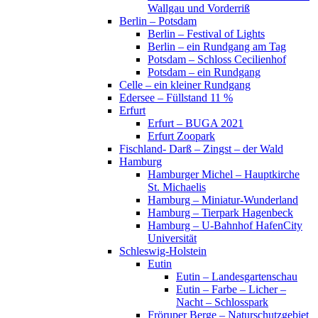
Wallgau und Vorderriß
Berlin – Potsdam
Berlin – Festival of Lights
Berlin – ein Rundgang am Tag
Potsdam – Schloss Cecilienhof
Potsdam – ein Rundgang
Celle – ein kleiner Rundgang
Edersee – Füllstand 11 %
Erfurt
Erfurt – BUGA 2021
Erfurt Zoopark
Fischland- Darß – Zingst – der Wald
Hamburg
Hamburger Michel – Hauptkirche
St. Michaelis
Hamburg – Miniatur-Wunderland
Hamburg – Tierpark Hagenbeck
Hamburg – U-Bahnhof HafenCity
Universität
Schleswig-Holstein
Eutin
Eutin – Landesgartenschau
Eutin – Farbe – Licher –
Nacht – Schlosspark
Fröruper Berge – Naturschutzgebiet