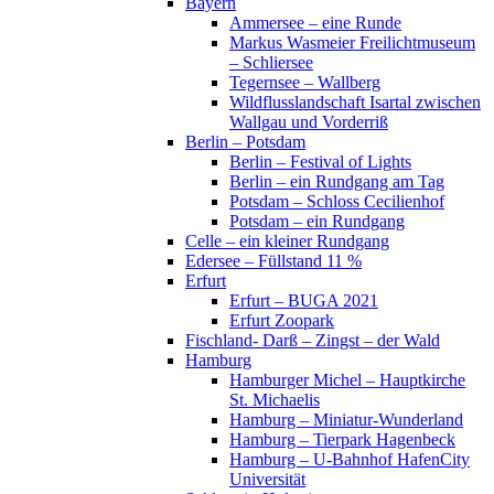
Bayern
Ammersee – eine Runde
Markus Wasmeier Freilichtmuseum
– Schliersee
Tegernsee – Wallberg
Wildflusslandschaft Isartal zwischen
Wallgau und Vorderriß
Berlin – Potsdam
Berlin – Festival of Lights
Berlin – ein Rundgang am Tag
Potsdam – Schloss Cecilienhof
Potsdam – ein Rundgang
Celle – ein kleiner Rundgang
Edersee – Füllstand 11 %
Erfurt
Erfurt – BUGA 2021
Erfurt Zoopark
Fischland- Darß – Zingst – der Wald
Hamburg
Hamburger Michel – Hauptkirche
St. Michaelis
Hamburg – Miniatur-Wunderland
Hamburg – Tierpark Hagenbeck
Hamburg – U-Bahnhof HafenCity
Universität