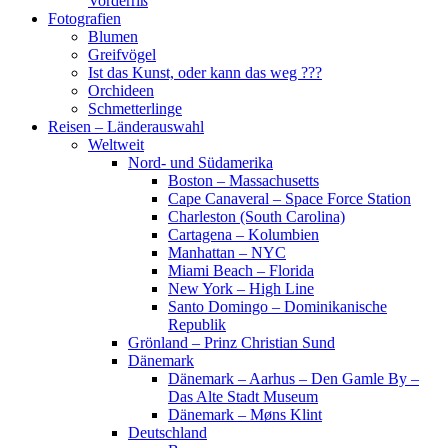
Vorderriß
Fotografien
Blumen
Greifvögel
Ist das Kunst, oder kann das weg ???
Orchideen
Schmetterlinge
Reisen – Länderauswahl
Weltweit
Nord- und Südamerika
Boston – Massachusetts
Cape Canaveral – Space Force Station
Charleston (South Carolina)
Cartagena – Kolumbien
Manhattan – NYC
Miami Beach – Florida
New York – High Line
Santo Domingo – Dominikanische
Republik
Grönland – Prinz Christian Sund
Dänemark
Dänemark – Aarhus – Den Gamle By –
Das Alte Stadt Museum
Dänemark – Møns Klint
Deutschland