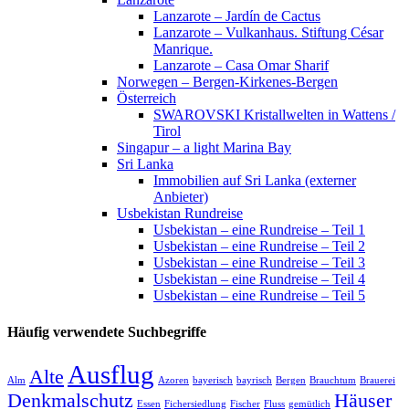
Lanzarote – Jardín de Cactus
Lanzarote – Vulkanhaus. Stiftung César
Manrique.
Lanzarote – Casa Omar Sharif
Norwegen – Bergen-Kirkenes-Bergen
Österreich
SWAROVSKI Kristallwelten in Wattens /
Tirol
Singapur – a light Marina Bay
Sri Lanka
Immobilien auf Sri Lanka (externer
Anbieter)
Usbekistan Rundreise
Usbekistan – eine Rundreise – Teil 1
Usbekistan – eine Rundreise – Teil 2
Usbekistan – eine Rundreise – Teil 3
Usbekistan – eine Rundreise – Teil 4
Usbekistan – eine Rundreise – Teil 5
Häufig verwendete Suchbegriffe
Ausflug
Alte
Alm
Azoren
bayerisch
bayrisch
Bergen
Brauchtum
Brauerei
Denkmalschutz
Häuser
Essen
Fichersiedlung
Fischer
Fluss
gemütlich