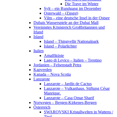
Die Trave im Winter
Sylt – ein Rundgang im Dezember
Osterwald – (Zingst)
Vilm – eine deutsche Insel in der Ostsee
Dubais Wasserspiele an der Dubai Mall
Vereinigtes Königreich Großbritannien und
Irland
Island
Island – Thingvellir Nationalpark
Island – Polarlichter
Italien
Amalfiküste
Lago di Levico – Italien – Trentino
Jordanien – Felsenstadt Petra
Kapverden
Kanada – Nova Scotia
Lanzarote
Lanzarote – Jardín de Cactus
Lanzarote – Vulkanhaus. Stiftung César
Manrique.
Lanzarote – Casa Omar Sharif
Norwegen – Bergen-Kirkenes-Bergen
Österreich
SWAROVSKI Kristallwelten in Wattens /
Tirol