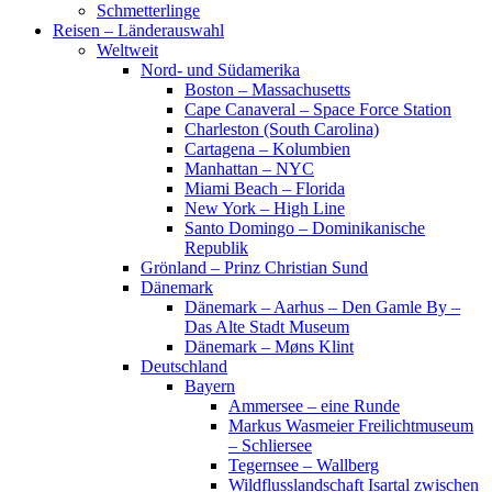
Schmetterlinge
Reisen – Länderauswahl
Weltweit
Nord- und Südamerika
Boston – Massachusetts
Cape Canaveral – Space Force Station
Charleston (South Carolina)
Cartagena – Kolumbien
Manhattan – NYC
Miami Beach – Florida
New York – High Line
Santo Domingo – Dominikanische
Republik
Grönland – Prinz Christian Sund
Dänemark
Dänemark – Aarhus – Den Gamle By –
Das Alte Stadt Museum
Dänemark – Møns Klint
Deutschland
Bayern
Ammersee – eine Runde
Markus Wasmeier Freilichtmuseum
– Schliersee
Tegernsee – Wallberg
Wildflusslandschaft Isartal zwischen