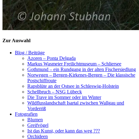
Zur Auswahl
Blog / Beiträge
Azoren – Ponta Delgada
Markus Wasmeier Freilichtmuseum – Schliersee
Gothmund – ein Rundgang in der alten Fischersiedlung
Norwegen – Bergen-Kirkenes-Bergen – Die klassische
Postschiffroute
Rapsblüte an der Ostsee in Schleswig-Holstein
Schellbruch – NSG Lübeck
Die Trave im Sommer oder im Winter
Wildflusslandschaft Isartal zwischen Wallgau und
Vorderriß
Fotografien
Blumen
Greifvögel
Ist das Kunst, oder kann das weg ???
Orchideen