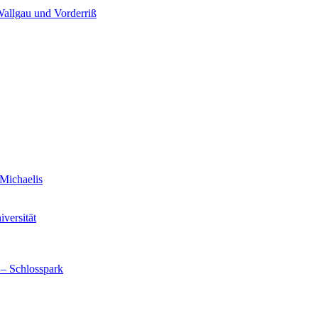
Wallgau und Vorderriß
Michaelis
versität
 – Schlosspark