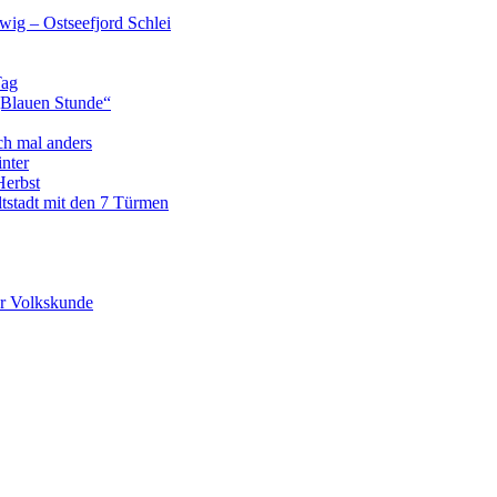
wig – Ostseefjord Schlei
Tag
„Blauen Stunde“
ch mal anders
nter
Herbst
tstadt mit den 7 Türmen
r Volkskunde