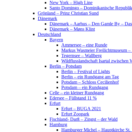
New York – High Line
Santo Domingo – Dominikanische Republi
Grönland – Prinz Christian Sund
Dänemark
Dänemark – Aarhus – Den Gamle By – Das
Dänemark – Møns Klint
Deutschland
Bayern
Ammersee – eine Runde
Markus Wasmeier Freilichtmuseum – 
Tegernsee – Wallberg
Wildflusslandschaft Isartal zwischen 
Berlin – Potsdam
Berlin – Festival of Lights
Berlin – ein Rundgang am Tag
Potsdam – Schloss Cecilienhof
Potsdam – ein Rundgang
Celle – ein kleiner Rundgang
Edersee – Füllstand 11 %
Erfurt
Erfurt – BUGA 2021
Erfurt Zoopark
Fischland- Darß – Zingst – der Wald
Hamburg
Hamburger Michel – Hauptkirche St. 