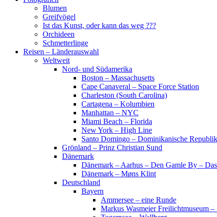
Blumen
Greifvögel
Ist das Kunst, oder kann das weg ???
Orchideen
Schmetterlinge
Reisen – Länderauswahl
Weltweit
Nord- und Südamerika
Boston – Massachusetts
Cape Canaveral – Space Force Station
Charleston (South Carolina)
Cartagena – Kolumbien
Manhattan – NYC
Miami Beach – Florida
New York – High Line
Santo Domingo – Dominikanische Republi
Grönland – Prinz Christian Sund
Dänemark
Dänemark – Aarhus – Den Gamle By – Das
Dänemark – Møns Klint
Deutschland
Bayern
Ammersee – eine Runde
Markus Wasmeier Freilichtmuseum – 