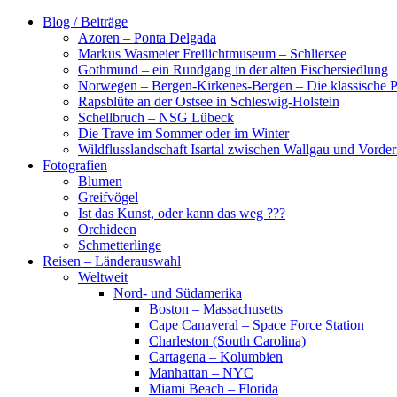
Zum
Blog / Beiträge
Inhalt
Azoren – Ponta Delgada
springen
Markus Wasmeier Freilichtmuseum – Schliersee
Gothmund – ein Rundgang in der alten Fischersiedlung
Norwegen – Bergen-Kirkenes-Bergen – Die klassische Po
Rapsblüte an der Ostsee in Schleswig-Holstein
Schellbruch – NSG Lübeck
Die Trave im Sommer oder im Winter
Wildflusslandschaft Isartal zwischen Wallgau und Vorder
Fotografien
Blumen
Greifvögel
Ist das Kunst, oder kann das weg ???
Orchideen
Schmetterlinge
Reisen – Länderauswahl
Weltweit
Nord- und Südamerika
Boston – Massachusetts
Cape Canaveral – Space Force Station
Charleston (South Carolina)
Cartagena – Kolumbien
Manhattan – NYC
Miami Beach – Florida