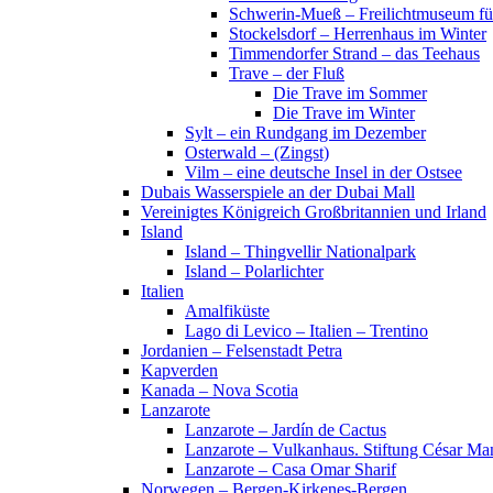
Schwerin-Mueß – Freilichtmuseum fü
Stockelsdorf – Herrenhaus im Winter
Timmendorfer Strand – das Teehaus
Trave – der Fluß
Die Trave im Sommer
Die Trave im Winter
Sylt – ein Rundgang im Dezember
Osterwald – (Zingst)
Vilm – eine deutsche Insel in der Ostsee
Dubais Wasserspiele an der Dubai Mall
Vereinigtes Königreich Großbritannien und Irland
Island
Island – Thingvellir Nationalpark
Island – Polarlichter
Italien
Amalfiküste
Lago di Levico – Italien – Trentino
Jordanien – Felsenstadt Petra
Kapverden
Kanada – Nova Scotia
Lanzarote
Lanzarote – Jardín de Cactus
Lanzarote – Vulkanhaus. Stiftung César Ma
Lanzarote – Casa Omar Sharif
Norwegen – Bergen-Kirkenes-Bergen