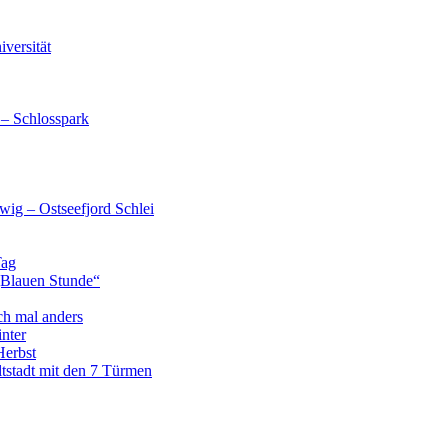
versität
 – Schlosspark
wig – Ostseefjord Schlei
Tag
„Blauen Stunde“
ch mal anders
nter
Herbst
tstadt mit den 7 Türmen