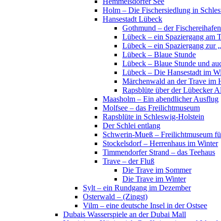
Hemmelsdorfer See
Holm – Die Fischersiedlung in Schles
Hansestadt Lübeck
Gothmund – der Fischereihafen
Lübeck – ein Spaziergang am 
Lübeck – ein Spaziergang zur 
Lübeck – Blaue Stunde
Lübeck – Blaue Stunde und au
Lübeck – Die Hansestadt im Wi
Märchenwald an der Trave im 
Rapsblüte über der Lübecker Al
Maasholm – Ein abendlicher Ausflug
Molfsee – das Freilichtmuseum
Rapsblüte in Schleswig-Holstein
Der Schlei entlang
Schwerin-Mueß – Freilichtmuseum fü
Stockelsdorf – Herrenhaus im Winter
Timmendorfer Strand – das Teehaus
Trave – der Fluß
Die Trave im Sommer
Die Trave im Winter
Sylt – ein Rundgang im Dezember
Osterwald – (Zingst)
Vilm – eine deutsche Insel in der Ostsee
Dubais Wasserspiele an der Dubai Mall