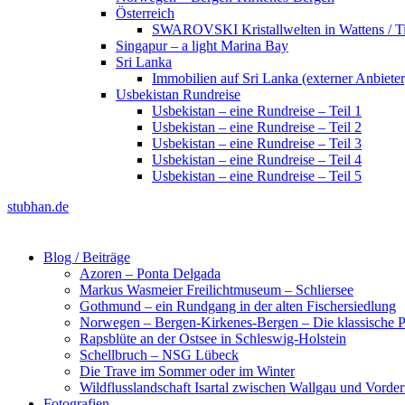
Österreich
SWAROVSKI Kristallwelten in Wattens / Ti
Singapur – a light Marina Bay
Sri Lanka
Immobilien auf Sri Lanka (externer Anbieter
Usbekistan Rundreise
Usbekistan – eine Rundreise – Teil 1
Usbekistan – eine Rundreise – Teil 2
Usbekistan – eine Rundreise – Teil 3
Usbekistan – eine Rundreise – Teil 4
Usbekistan – eine Rundreise – Teil 5
stubhan.de
Blog / Beiträge
Azoren – Ponta Delgada
Markus Wasmeier Freilichtmuseum – Schliersee
Gothmund – ein Rundgang in der alten Fischersiedlung
Norwegen – Bergen-Kirkenes-Bergen – Die klassische Po
Rapsblüte an der Ostsee in Schleswig-Holstein
Schellbruch – NSG Lübeck
Die Trave im Sommer oder im Winter
Wildflusslandschaft Isartal zwischen Wallgau und Vorder
Fotografien