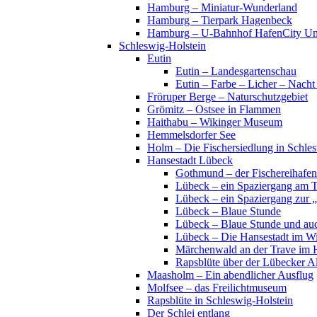
Hamburg – Miniatur-Wunderland
Hamburg – Tierpark Hagenbeck
Hamburg – U-Bahnhof HafenCity Uni
Schleswig-Holstein
Eutin
Eutin – Landesgartenschau
Eutin – Farbe – Licher – Nacht
Fröruper Berge – Naturschutzgebiet
Grömitz – Ostsee in Flammen
Haithabu – Wikinger Museum
Hemmelsdorfer See
Holm – Die Fischersiedlung in Schles
Hansestadt Lübeck
Gothmund – der Fischereihafen
Lübeck – ein Spaziergang am 
Lübeck – ein Spaziergang zur 
Lübeck – Blaue Stunde
Lübeck – Blaue Stunde und au
Lübeck – Die Hansestadt im Wi
Märchenwald an der Trave im 
Rapsblüte über der Lübecker Al
Maasholm – Ein abendlicher Ausflug
Molfsee – das Freilichtmuseum
Rapsblüte in Schleswig-Holstein
Der Schlei entlang