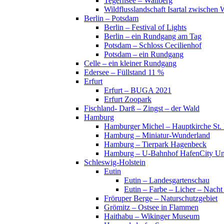
Tegernsee – Wallberg
Wildflusslandschaft Isartal zwischen 
Berlin – Potsdam
Berlin – Festival of Lights
Berlin – ein Rundgang am Tag
Potsdam – Schloss Cecilienhof
Potsdam – ein Rundgang
Celle – ein kleiner Rundgang
Edersee – Füllstand 11 %
Erfurt
Erfurt – BUGA 2021
Erfurt Zoopark
Fischland- Darß – Zingst – der Wald
Hamburg
Hamburger Michel – Hauptkirche St. 
Hamburg – Miniatur-Wunderland
Hamburg – Tierpark Hagenbeck
Hamburg – U-Bahnhof HafenCity Uni
Schleswig-Holstein
Eutin
Eutin – Landesgartenschau
Eutin – Farbe – Licher – Nacht
Fröruper Berge – Naturschutzgebiet
Grömitz – Ostsee in Flammen
Haithabu – Wikinger Museum