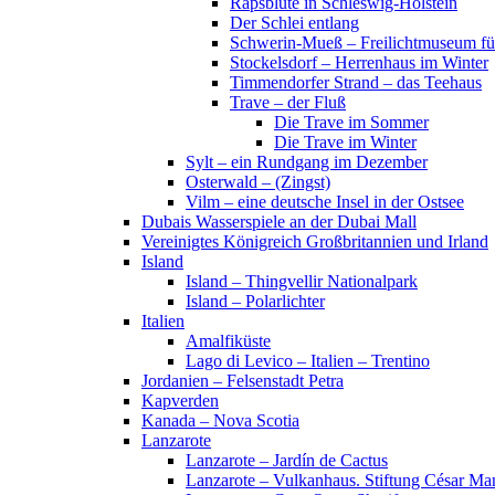
Rapsblüte in Schleswig-Holstein
Der Schlei entlang
Schwerin-Mueß – Freilichtmuseum fü
Stockelsdorf – Herrenhaus im Winter
Timmendorfer Strand – das Teehaus
Trave – der Fluß
Die Trave im Sommer
Die Trave im Winter
Sylt – ein Rundgang im Dezember
Osterwald – (Zingst)
Vilm – eine deutsche Insel in der Ostsee
Dubais Wasserspiele an der Dubai Mall
Vereinigtes Königreich Großbritannien und Irland
Island
Island – Thingvellir Nationalpark
Island – Polarlichter
Italien
Amalfiküste
Lago di Levico – Italien – Trentino
Jordanien – Felsenstadt Petra
Kapverden
Kanada – Nova Scotia
Lanzarote
Lanzarote – Jardín de Cactus
Lanzarote – Vulkanhaus. Stiftung César Ma