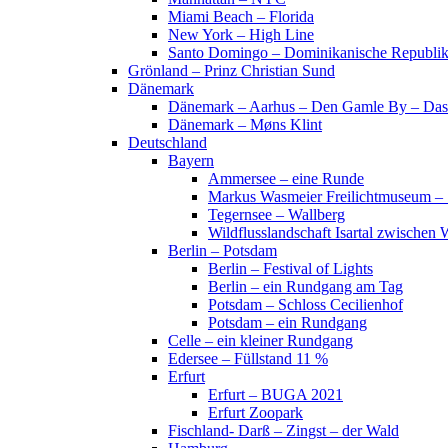
Miami Beach – Florida
New York – High Line
Santo Domingo – Dominikanische Republi
Grönland – Prinz Christian Sund
Dänemark
Dänemark – Aarhus – Den Gamle By – Das
Dänemark – Møns Klint
Deutschland
Bayern
Ammersee – eine Runde
Markus Wasmeier Freilichtmuseum – 
Tegernsee – Wallberg
Wildflusslandschaft Isartal zwischen 
Berlin – Potsdam
Berlin – Festival of Lights
Berlin – ein Rundgang am Tag
Potsdam – Schloss Cecilienhof
Potsdam – ein Rundgang
Celle – ein kleiner Rundgang
Edersee – Füllstand 11 %
Erfurt
Erfurt – BUGA 2021
Erfurt Zoopark
Fischland- Darß – Zingst – der Wald