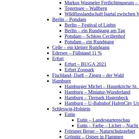
Markus Wasmeier Freilichtmuseum – 
Tegernsee – Wallberg
Wildflusslandschaft Isartal zwischen 
Berlin – Potsdam
Berlin – Festival of Lights
Berlin – ein Rundgang am Tag
Potsdam – Schloss Cecilienhof
Potsdam – ein Rundgang
Celle – ein kleiner Rundgang
Edersee – Füllstand 11 %
Erfurt
Erfurt – BUGA 2021
Erfurt Zoopark
Fischland- Darß – Zingst – der Wald
Hamburg
Hamburger Michel – Hauptkirche St. 
Hamburg – Miniatur-Wunderland
Hamburg – Tierpark Hagenbeck
Hamburg – U-Bahnhof HafenCity Uni
Schleswig-Holstein
Eutin
Eutin – Landesgartenschau
Eutin – Farbe – Licher – Nacht
Fröruper Berge – Naturschutzgebiet
Grömitz – Ostsee in Flammen