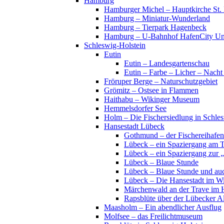
Hamburg
Hamburger Michel – Hauptkirche St. 
Hamburg – Miniatur-Wunderland
Hamburg – Tierpark Hagenbeck
Hamburg – U-Bahnhof HafenCity Uni
Schleswig-Holstein
Eutin
Eutin – Landesgartenschau
Eutin – Farbe – Licher – Nacht
Fröruper Berge – Naturschutzgebiet
Grömitz – Ostsee in Flammen
Haithabu – Wikinger Museum
Hemmelsdorfer See
Holm – Die Fischersiedlung in Schles
Hansestadt Lübeck
Gothmund – der Fischereihafen
Lübeck – ein Spaziergang am 
Lübeck – ein Spaziergang zur 
Lübeck – Blaue Stunde
Lübeck – Blaue Stunde und au
Lübeck – Die Hansestadt im Wi
Märchenwald an der Trave im 
Rapsblüte über der Lübecker Al
Maasholm – Ein abendlicher Ausflug
Molfsee – das Freilichtmuseum