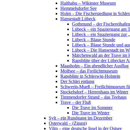
Haithabu – Wikinger Museum
Hemmelsdorfer See
Holm – Die Fischersiedlung in Schles
Hansestadt Lübeck
Gothmund – der Fischereihafen
Lübeck – ein Spaziergang am 
Lübeck – ein Spaziergang zur 
Lübeck – Blaue Stunde
Lübeck – Blaue Stunde und au
Lübeck – Die Hansestadt im Wi
Märchenwald an der Trave im 
Rapsblüte über der Lübecker Al
Maasholm – Ein abendlicher Ausflug
Molfsee – das Freilichtmuseum
Rapsblüte in Schleswig-Holstein
Der Schlei entlang
Schwerin-Mueß – Freilichtmuseum fü
Stockelsdorf – Herrenhaus im Winter
Timmendorfer Strand – das Teehaus
Trave – der Fluß
Die Trave im Sommer
Die Trave im Winter
Sylt – ein Rundgang im Dezember
Osterwald – (Zingst)
Vilm – eine deutsche Insel in der Ostsee