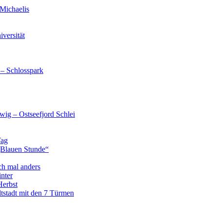
Michaelis
versität
 – Schlosspark
wig – Ostseefjord Schlei
Tag
„Blauen Stunde“
ch mal anders
nter
Herbst
tstadt mit den 7 Türmen