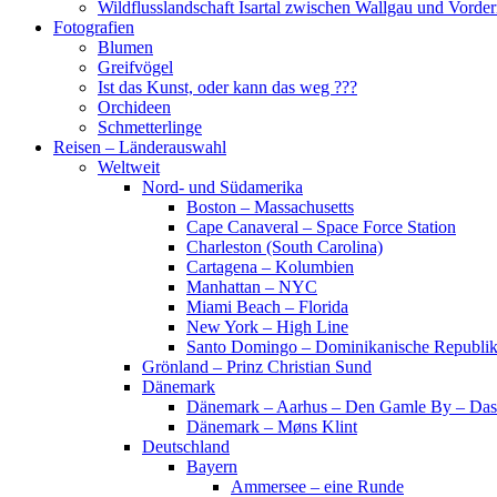
Wildflusslandschaft Isartal zwischen Wallgau und Vorder
Fotografien
Blumen
Greifvögel
Ist das Kunst, oder kann das weg ???
Orchideen
Schmetterlinge
Reisen – Länderauswahl
Weltweit
Nord- und Südamerika
Boston – Massachusetts
Cape Canaveral – Space Force Station
Charleston (South Carolina)
Cartagena – Kolumbien
Manhattan – NYC
Miami Beach – Florida
New York – High Line
Santo Domingo – Dominikanische Republi
Grönland – Prinz Christian Sund
Dänemark
Dänemark – Aarhus – Den Gamle By – Das
Dänemark – Møns Klint
Deutschland
Bayern
Ammersee – eine Runde