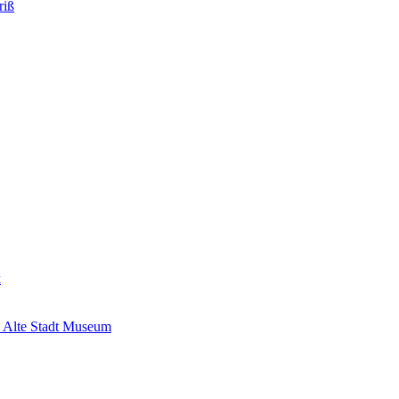
riß
k
 Alte Stadt Museum