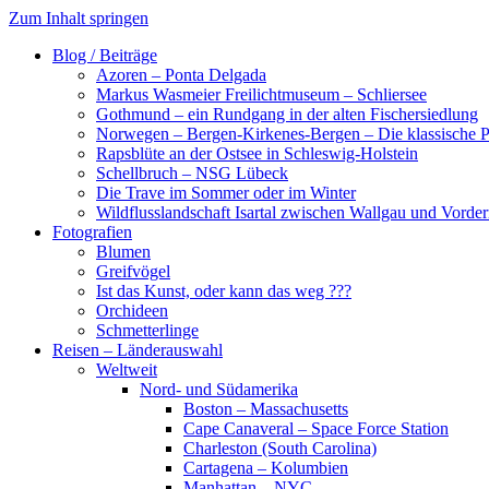
Zum Inhalt springen
Blog / Beiträge
Azoren – Ponta Delgada
Markus Wasmeier Freilichtmuseum – Schliersee
Gothmund – ein Rundgang in der alten Fischersiedlung
Norwegen – Bergen-Kirkenes-Bergen – Die klassische Po
Rapsblüte an der Ostsee in Schleswig-Holstein
Schellbruch – NSG Lübeck
Die Trave im Sommer oder im Winter
Wildflusslandschaft Isartal zwischen Wallgau und Vorder
Fotografien
Blumen
Greifvögel
Ist das Kunst, oder kann das weg ???
Orchideen
Schmetterlinge
Reisen – Länderauswahl
Weltweit
Nord- und Südamerika
Boston – Massachusetts
Cape Canaveral – Space Force Station
Charleston (South Carolina)
Cartagena – Kolumbien
Manhattan – NYC