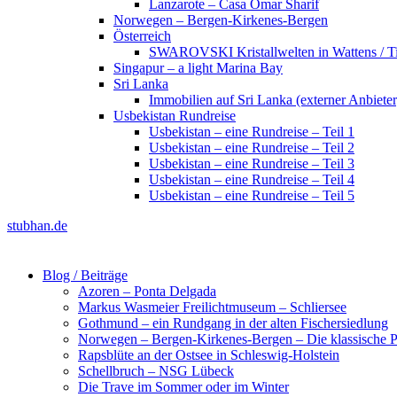
Lanzarote – Casa Omar Sharif
Norwegen – Bergen-Kirkenes-Bergen
Österreich
SWAROVSKI Kristallwelten in Wattens / Ti
Singapur – a light Marina Bay
Sri Lanka
Immobilien auf Sri Lanka (externer Anbieter
Usbekistan Rundreise
Usbekistan – eine Rundreise – Teil 1
Usbekistan – eine Rundreise – Teil 2
Usbekistan – eine Rundreise – Teil 3
Usbekistan – eine Rundreise – Teil 4
Usbekistan – eine Rundreise – Teil 5
stubhan.de
Blog / Beiträge
Azoren – Ponta Delgada
Markus Wasmeier Freilichtmuseum – Schliersee
Gothmund – ein Rundgang in der alten Fischersiedlung
Norwegen – Bergen-Kirkenes-Bergen – Die klassische Po
Rapsblüte an der Ostsee in Schleswig-Holstein
Schellbruch – NSG Lübeck
Die Trave im Sommer oder im Winter