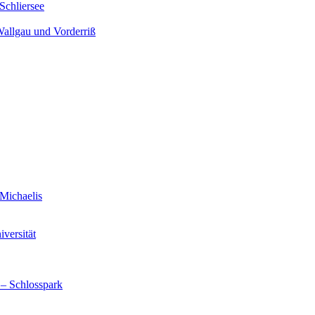
Schliersee
Wallgau und Vorderriß
Michaelis
versität
 – Schlosspark