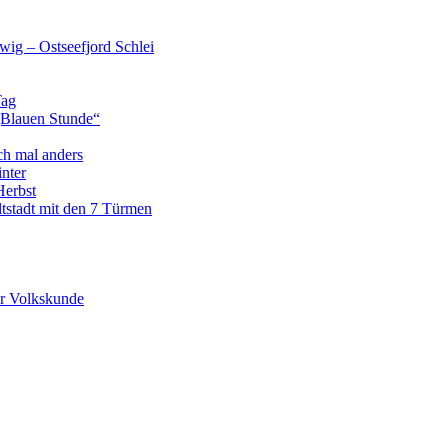
wig – Ostseefjord Schlei
Tag
„Blauen Stunde“
ch mal anders
nter
Herbst
tstadt mit den 7 Türmen
r Volkskunde