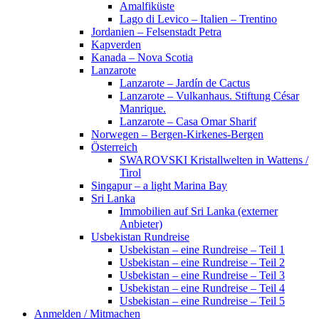
Amalfiküste
Lago di Levico – Italien – Trentino
Jordanien – Felsenstadt Petra
Kapverden
Kanada – Nova Scotia
Lanzarote
Lanzarote – Jardín de Cactus
Lanzarote – Vulkanhaus. Stiftung César
Manrique.
Lanzarote – Casa Omar Sharif
Norwegen – Bergen-Kirkenes-Bergen
Österreich
SWAROVSKI Kristallwelten in Wattens /
Tirol
Singapur – a light Marina Bay
Sri Lanka
Immobilien auf Sri Lanka (externer
Anbieter)
Usbekistan Rundreise
Usbekistan – eine Rundreise – Teil 1
Usbekistan – eine Rundreise – Teil 2
Usbekistan – eine Rundreise – Teil 3
Usbekistan – eine Rundreise – Teil 4
Usbekistan – eine Rundreise – Teil 5
Anmelden / Mitmachen