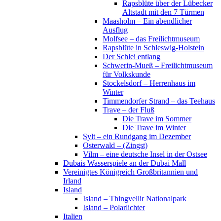
Rapsblüte über der Lübecker
Altstadt mit den 7 Türmen
Maasholm – Ein abendlicher
Ausflug
Molfsee – das Freilichtmuseum
Rapsblüte in Schleswig-Holstein
Der Schlei entlang
Schwerin-Mueß – Freilichtmuseum
für Volkskunde
Stockelsdorf – Herrenhaus im
Winter
Timmendorfer Strand – das Teehaus
Trave – der Fluß
Die Trave im Sommer
Die Trave im Winter
Sylt – ein Rundgang im Dezember
Osterwald – (Zingst)
Vilm – eine deutsche Insel in der Ostsee
Dubais Wasserspiele an der Dubai Mall
Vereinigtes Königreich Großbritannien und
Irland
Island
Island – Thingvellir Nationalpark
Island – Polarlichter
Italien