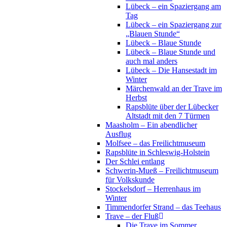
Lübeck – ein Spaziergang am
Tag
Lübeck – ein Spaziergang zur
„Blauen Stunde“
Lübeck – Blaue Stunde
Lübeck – Blaue Stunde und
auch mal anders
Lübeck – Die Hansestadt im
Winter
Märchenwald an der Trave im
Herbst
Rapsblüte über der Lübecker
Altstadt mit den 7 Türmen
Maasholm – Ein abendlicher
Ausflug
Molfsee – das Freilichtmuseum
Rapsblüte in Schleswig-Holstein
Der Schlei entlang
Schwerin-Mueß – Freilichtmuseum
für Volkskunde
Stockelsdorf – Herrenhaus im
Winter
Timmendorfer Strand – das Teehaus
Trave – der Fluß
Die Trave im Sommer