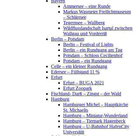
Bayern
Ammersee – eine Runde
Markus Wasmeier Freilichtmuseum
– Schliersee
Tegernsee – Wallberg
Wildflusslandschaft Isartal zwischen
Wallgau und Vorderriß
Berlin – Potsdam
Berlin – Festival of Lights
Berlin – ein Rundgang am Tag
Potsdam – Schloss Cecilienhof
Potsdam – ein Rundgang
Celle – ein kleiner Rundgang
Edersee – Füllstand 11 %
Erfurt
Erfurt – BUGA 2021
Erfurt Zoopark
Fischland- Darß – Zingst – der Wald
Hamburg
Hamburger Michel – Hauptkirche
St. Michaelis
Hamburg – Miniatur-Wunderland
Hamburg – Tierpark Hagenbeck
Hamburg – U-Bahnhof HafenCity
Universität