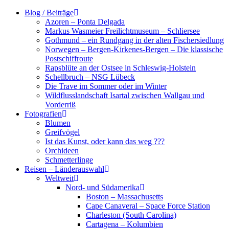
Zum
Blog / Beiträge
Inhalt
Azoren – Ponta Delgada
springen
Markus Wasmeier Freilichtmuseum – Schliersee
Gothmund – ein Rundgang in der alten Fischersiedlung
Norwegen – Bergen-Kirkenes-Bergen – Die klassische
Postschiffroute
Rapsblüte an der Ostsee in Schleswig-Holstein
Schellbruch – NSG Lübeck
Die Trave im Sommer oder im Winter
Wildflusslandschaft Isartal zwischen Wallgau und
Vorderriß
Fotografien
Blumen
Greifvögel
Ist das Kunst, oder kann das weg ???
Orchideen
Schmetterlinge
Reisen – Länderauswahl
Weltweit
Nord- und Südamerika
Boston – Massachusetts
Cape Canaveral – Space Force Station
Charleston (South Carolina)
Cartagena – Kolumbien