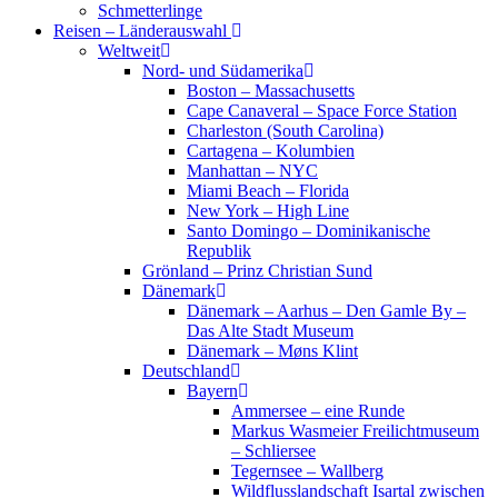
Schmetterlinge
Reisen – Länderauswahl
Weltweit
Nord- und Südamerika
Boston – Massachusetts
Cape Canaveral – Space Force Station
Charleston (South Carolina)
Cartagena – Kolumbien
Manhattan – NYC
Miami Beach – Florida
New York – High Line
Santo Domingo – Dominikanische
Republik
Grönland – Prinz Christian Sund
Dänemark
Dänemark – Aarhus – Den Gamle By –
Das Alte Stadt Museum
Dänemark – Møns Klint
Deutschland
Bayern
Ammersee – eine Runde
Markus Wasmeier Freilichtmuseum
– Schliersee
Tegernsee – Wallberg
Wildflusslandschaft Isartal zwischen