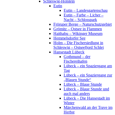
Schleswig-Holstein
Eutin
Eutin – Landesgartenschau
Eutin – Farbe – Licher –
Nacht – Schlosspark
Fröruper Berge – Naturschutzgebiet
Grömitz – Ostsee in Flammen
Haithabu – Wikinger Museum
Hemmelsdorfer See
Holm – Die Fischersiedlung in
Schleswig – Ostseefjord Schlei
Hansestadt Lübeck
Gothmund – der
Fischereihafen
Lübeck – ein Spaziergang am
Tag
Lübeck – ein Spaziergang zur
„Blauen Stunde“
Lübeck – Blaue Stunde
Lübeck – Blaue Stunde und
auch mal anders
Lübeck – Die Hansestadt im
Winter
Märchenwald an der Trave im
Herbst