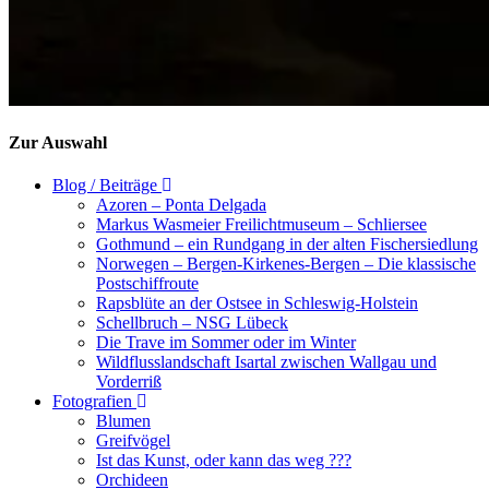
Zur Auswahl
Blog / Beiträge
Azoren – Ponta Delgada
Markus Wasmeier Freilichtmuseum – Schliersee
Gothmund – ein Rundgang in der alten Fischersiedlung
Norwegen – Bergen-Kirkenes-Bergen – Die klassische
Postschiffroute
Rapsblüte an der Ostsee in Schleswig-Holstein
Schellbruch – NSG Lübeck
Die Trave im Sommer oder im Winter
Wildflusslandschaft Isartal zwischen Wallgau und
Vorderriß
Fotografien
Blumen
Greifvögel
Ist das Kunst, oder kann das weg ???
Orchideen