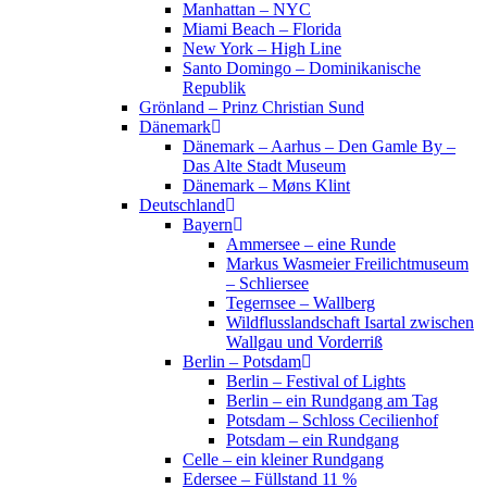
Manhattan – NYC
Miami Beach – Florida
New York – High Line
Santo Domingo – Dominikanische
Republik
Grönland – Prinz Christian Sund
Dänemark
Dänemark – Aarhus – Den Gamle By –
Das Alte Stadt Museum
Dänemark – Møns Klint
Deutschland
Bayern
Ammersee – eine Runde
Markus Wasmeier Freilichtmuseum
– Schliersee
Tegernsee – Wallberg
Wildflusslandschaft Isartal zwischen
Wallgau und Vorderriß
Berlin – Potsdam
Berlin – Festival of Lights
Berlin – ein Rundgang am Tag
Potsdam – Schloss Cecilienhof
Potsdam – ein Rundgang
Celle – ein kleiner Rundgang
Edersee – Füllstand 11 %