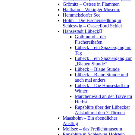
Grömitz – Ostsee in Flammen
Haithabu – Wikinger Museum
Hemmelsdorfer See
Holm – Die Fischersiedlung in
Schleswig – Ostseefjord Schlei
Hansestadt Lübeck
Gothmund – der
Fischereihafen
Lübeck – ein Spaziergang am
Tag
Lübeck – ein Spaziergang zur
„Blauen Stunde“
Lübeck – Blaue Stunde
Lübeck – Blaue Stunde und
auch mal anders
Lübeck – Die Hansestadt im
Winter
Märchenwald an der Trave im
Herbst
Rapsblüte über der Lübecker
Altstadt mit den 7 Türmen
Maasholm – Ein abendlicher
Ausflug
Molfsee – das Freilichtmuseum
Rapsblüte in Schleswig-Holstein