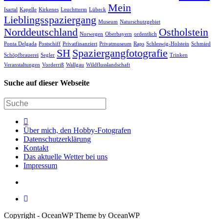
Mein
Isartal
Kapelle
Kirkenes
Leuchtturm
Lübeck
Lieblingsspaziergang
Museum
Naturschutzgebiet
Norddeutschland
Ostholstein
Norwegen
Oberbayern
ordentlich
Ponta Delgada
Postschiff
Privatfinanziert
Privatmuseum
Raps
Schleswig-Holstein
Schmied
SH
Spaziergangfotografie
Schöpfbrauerei
Segler
Trinken
Veranstaltungen
Vorderriß
Wallgau
Wildflusslandschaft
Suche auf dieser Webseite
Über mich, den Hobby-Fotografen
Datenschutzerklärung
Kontakt
Das aktuelle Wetter bei uns
Impressum
Copyright - OceanWP Theme by OceanWP