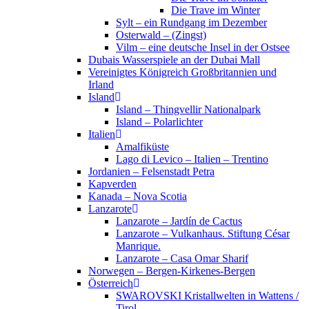
Die Trave im Winter
Sylt – ein Rundgang im Dezember
Osterwald – (Zingst)
Vilm – eine deutsche Insel in der Ostsee
Dubais Wasserspiele an der Dubai Mall
Vereinigtes Königreich Großbritannien und
Irland
Island
Island – Thingvellir Nationalpark
Island – Polarlichter
Italien
Amalfiküste
Lago di Levico – Italien – Trentino
Jordanien – Felsenstadt Petra
Kapverden
Kanada – Nova Scotia
Lanzarote
Lanzarote – Jardín de Cactus
Lanzarote – Vulkanhaus. Stiftung César
Manrique.
Lanzarote – Casa Omar Sharif
Norwegen – Bergen-Kirkenes-Bergen
Österreich
SWAROVSKI Kristallwelten in Wattens /
Tirol