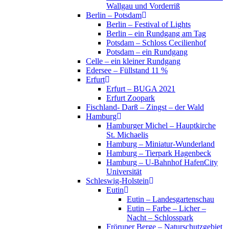
Wallgau und Vorderriß
Berlin – Potsdam
Berlin – Festival of Lights
Berlin – ein Rundgang am Tag
Potsdam – Schloss Cecilienhof
Potsdam – ein Rundgang
Celle – ein kleiner Rundgang
Edersee – Füllstand 11 %
Erfurt
Erfurt – BUGA 2021
Erfurt Zoopark
Fischland- Darß – Zingst – der Wald
Hamburg
Hamburger Michel – Hauptkirche
St. Michaelis
Hamburg – Miniatur-Wunderland
Hamburg – Tierpark Hagenbeck
Hamburg – U-Bahnhof HafenCity
Universität
Schleswig-Holstein
Eutin
Eutin – Landesgartenschau
Eutin – Farbe – Licher –
Nacht – Schlosspark
Fröruper Berge – Naturschutzgebiet