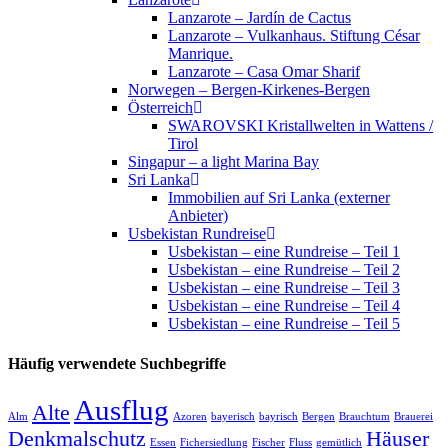
Lanzarote – Jardín de Cactus
Lanzarote – Vulkanhaus. Stiftung César
Manrique.
Lanzarote – Casa Omar Sharif
Norwegen – Bergen-Kirkenes-Bergen
Österreich
SWAROVSKI Kristallwelten in Wattens /
Tirol
Singapur – a light Marina Bay
Sri Lanka
Immobilien auf Sri Lanka (externer
Anbieter)
Usbekistan Rundreise
Usbekistan – eine Rundreise – Teil 1
Usbekistan – eine Rundreise – Teil 2
Usbekistan – eine Rundreise – Teil 3
Usbekistan – eine Rundreise – Teil 4
Usbekistan – eine Rundreise – Teil 5
Häufig verwendete Suchbegriffe
Ausflug
Alte
Alm
Azoren
bayerisch
bayrisch
Bergen
Brauchtum
Brauerei
Denkmalschutz
Häuser
Essen
Fichersiedlung
Fischer
Fluss
gemütlich