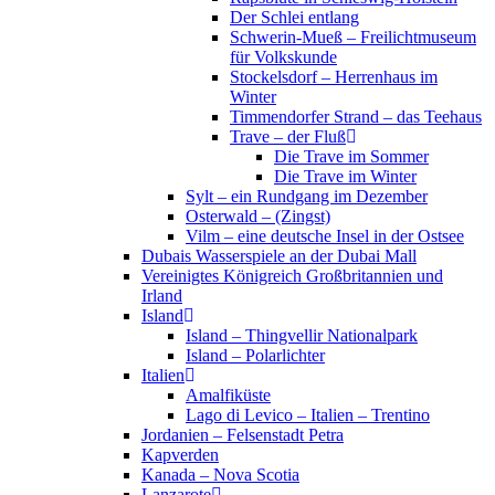
Der Schlei entlang
Schwerin-Mueß – Freilichtmuseum
für Volkskunde
Stockelsdorf – Herrenhaus im
Winter
Timmendorfer Strand – das Teehaus
Trave – der Fluß
Die Trave im Sommer
Die Trave im Winter
Sylt – ein Rundgang im Dezember
Osterwald – (Zingst)
Vilm – eine deutsche Insel in der Ostsee
Dubais Wasserspiele an der Dubai Mall
Vereinigtes Königreich Großbritannien und
Irland
Island
Island – Thingvellir Nationalpark
Island – Polarlichter
Italien
Amalfiküste
Lago di Levico – Italien – Trentino
Jordanien – Felsenstadt Petra
Kapverden
Kanada – Nova Scotia
Lanzarote