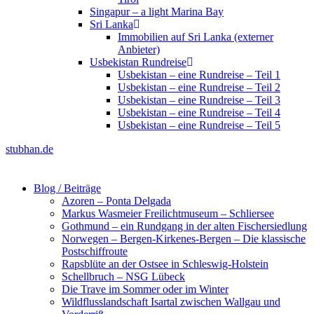
Singapur – a light Marina Bay
Sri Lanka
Immobilien auf Sri Lanka (externer
Anbieter)
Usbekistan Rundreise
Usbekistan – eine Rundreise – Teil 1
Usbekistan – eine Rundreise – Teil 2
Usbekistan – eine Rundreise – Teil 3
Usbekistan – eine Rundreise – Teil 4
Usbekistan – eine Rundreise – Teil 5
stubhan.de
Blog / Beiträge
Azoren – Ponta Delgada
Markus Wasmeier Freilichtmuseum – Schliersee
Gothmund – ein Rundgang in der alten Fischersiedlung
Norwegen – Bergen-Kirkenes-Bergen – Die klassische
Postschiffroute
Rapsblüte an der Ostsee in Schleswig-Holstein
Schellbruch – NSG Lübeck
Die Trave im Sommer oder im Winter
Wildflusslandschaft Isartal zwischen Wallgau und