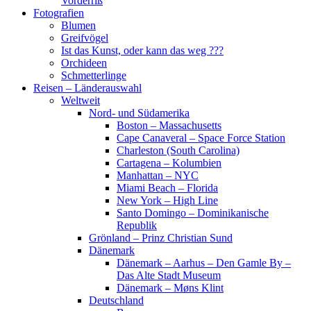
Vorderriß
Fotografien
Blumen
Greifvögel
Ist das Kunst, oder kann das weg ???
Orchideen
Schmetterlinge
Reisen – Länderauswahl
Weltweit
Nord- und Südamerika
Boston – Massachusetts
Cape Canaveral – Space Force Station
Charleston (South Carolina)
Cartagena – Kolumbien
Manhattan – NYC
Miami Beach – Florida
New York – High Line
Santo Domingo – Dominikanische
Republik
Grönland – Prinz Christian Sund
Dänemark
Dänemark – Aarhus – Den Gamle By –
Das Alte Stadt Museum
Dänemark – Møns Klint
Deutschland