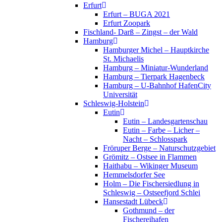
Erfurt
Erfurt – BUGA 2021
Erfurt Zoopark
Fischland- Darß – Zingst – der Wald
Hamburg
Hamburger Michel – Hauptkirche
St. Michaelis
Hamburg – Miniatur-Wunderland
Hamburg – Tierpark Hagenbeck
Hamburg – U-Bahnhof HafenCity
Universität
Schleswig-Holstein
Eutin
Eutin – Landesgartenschau
Eutin – Farbe – Licher –
Nacht – Schlosspark
Fröruper Berge – Naturschutzgebiet
Grömitz – Ostsee in Flammen
Haithabu – Wikinger Museum
Hemmelsdorfer See
Holm – Die Fischersiedlung in
Schleswig – Ostseefjord Schlei
Hansestadt Lübeck
Gothmund – der
Fischereihafen