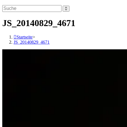
JS_20140829_4671
Startseite
>
JS_20140829_4671