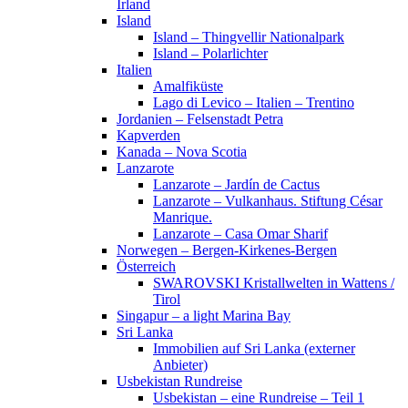
Irland
Island
Island – Thingvellir Nationalpark
Island – Polarlichter
Italien
Amalfiküste
Lago di Levico – Italien – Trentino
Jordanien – Felsenstadt Petra
Kapverden
Kanada – Nova Scotia
Lanzarote
Lanzarote – Jardín de Cactus
Lanzarote – Vulkanhaus. Stiftung César
Manrique.
Lanzarote – Casa Omar Sharif
Norwegen – Bergen-Kirkenes-Bergen
Österreich
SWAROVSKI Kristallwelten in Wattens /
Tirol
Singapur – a light Marina Bay
Sri Lanka
Immobilien auf Sri Lanka (externer
Anbieter)
Usbekistan Rundreise
Usbekistan – eine Rundreise – Teil 1