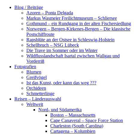
Zum
Blog / Beiträge
Inhalt
Azoren – Ponta Delgada
springen
Markus Wasmeier Freilichtmuseum – Schliersee
Gothmund – ein Rundgang in der alten Fischersiedlung
Norwegen – Bergen-Kirkenes-Bergen – Die klassische
Postschiffroute
Rapsblüte an der Ostsee in Schleswig-Holstein
Schellbruch – NSG Lübeck
Die Trave im Sommer oder im Winter
Wildflusslandschaft Isartal zwischen Wallgau und
Vorderriß
Fotografien
Blumen
Greifvögel
Ist das Kunst, oder kann das weg ???
Orchideen
Schmetterlinge
Reisen – Länderauswahl
Weltweit
Nord- und Südamerika
Boston – Massachusetts
Cape Canaveral – Space Force Station
Charleston (South Carolina)
Cartagena – Kolumbien