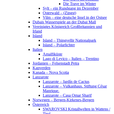
Die Trave im Winter
Sylt – ein Rundgang im Dezember
Osterwald – (Zingst)
Vilm – eine deutsche Insel in der Ostsee
Dubais Wasserspiele an der Dubai Mall
Vereinigtes Königreich Großbritannien und
Irland
Island
Island – Thingvellir Nationalpark
Island – Polarlichter
Italien
Amalfiküste
Lago di Levico – Italien – Trentino
Jordanien – Felsenstadt Petra
Kapverden
Kanada – Nova Scotia
Lanzarote
Lanzarote – Jardín de Cactus
Lanzarote – Vulkanhaus. Stiftung César
Manrique.
Lanzarote – Casa Omar Sharif
Norwegen – Bergen-Kirkenes-Bergen
Österreich
SWAROVSKI Kristallwelten in Wattens /
Tirol