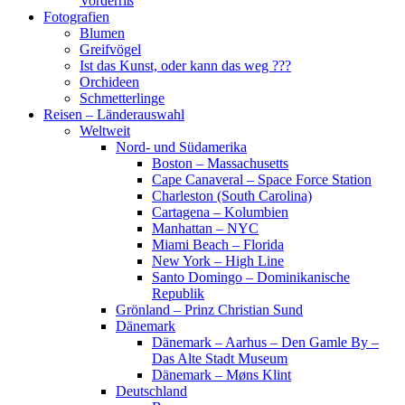
Vorderriß
Fotografien
Blumen
Greifvögel
Ist das Kunst, oder kann das weg ???
Orchideen
Schmetterlinge
Reisen – Länderauswahl
Weltweit
Nord- und Südamerika
Boston – Massachusetts
Cape Canaveral – Space Force Station
Charleston (South Carolina)
Cartagena – Kolumbien
Manhattan – NYC
Miami Beach – Florida
New York – High Line
Santo Domingo – Dominikanische
Republik
Grönland – Prinz Christian Sund
Dänemark
Dänemark – Aarhus – Den Gamle By –
Das Alte Stadt Museum
Dänemark – Møns Klint
Deutschland