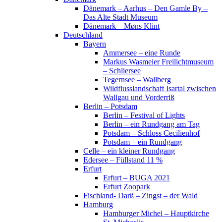
Dänemark – Aarhus – Den Gamle By –
Das Alte Stadt Museum
Dänemark – Møns Klint
Deutschland
Bayern
Ammersee – eine Runde
Markus Wasmeier Freilichtmuseum
– Schliersee
Tegernsee – Wallberg
Wildflusslandschaft Isartal zwischen
Wallgau und Vorderriß
Berlin – Potsdam
Berlin – Festival of Lights
Berlin – ein Rundgang am Tag
Potsdam – Schloss Cecilienhof
Potsdam – ein Rundgang
Celle – ein kleiner Rundgang
Edersee – Füllstand 11 %
Erfurt
Erfurt – BUGA 2021
Erfurt Zoopark
Fischland- Darß – Zingst – der Wald
Hamburg
Hamburger Michel – Hauptkirche