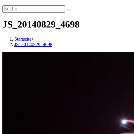
JS_20140829_4698
Startseite
>
JS_20140829_4698