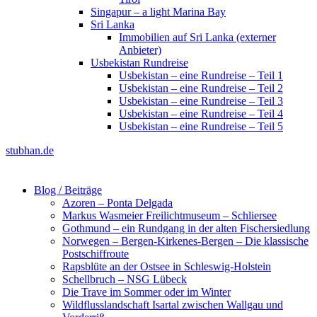
Singapur – a light Marina Bay
Sri Lanka
Immobilien auf Sri Lanka (externer
Anbieter)
Usbekistan Rundreise
Usbekistan – eine Rundreise – Teil 1
Usbekistan – eine Rundreise – Teil 2
Usbekistan – eine Rundreise – Teil 3
Usbekistan – eine Rundreise – Teil 4
Usbekistan – eine Rundreise – Teil 5
stubhan.de
Blog / Beiträge
Azoren – Ponta Delgada
Markus Wasmeier Freilichtmuseum – Schliersee
Gothmund – ein Rundgang in der alten Fischersiedlung
Norwegen – Bergen-Kirkenes-Bergen – Die klassische
Postschiffroute
Rapsblüte an der Ostsee in Schleswig-Holstein
Schellbruch – NSG Lübeck
Die Trave im Sommer oder im Winter
Wildflusslandschaft Isartal zwischen Wallgau und