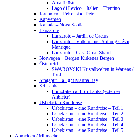
Amalfiküste
Lago di Levico – Italien – Trentino
Jordanien – Felsenstadt Petra
Kapverden
Kanada – Nova Scotia
Lanzarote
Lanzarote – Jardín de Cactus
Lanzarote – Vulkanhaus. Stiftung César
Manrique.
Lanzarote – Casa Omar Sharif
Norwegen – Bergen-Kirkenes-Bergen
Österreich
SWAROVSKI Kristallwelten in Wattens /
Tirol
Singapur – a light Marina Bay
Sri Lanka
Immobilien auf Sri Lanka (externer
Anbieter)
Usbekistan Rundreise
Usbekistan – eine Rundreise – Teil 1
Usbekistan – eine Rundreise – Teil 2
Usbekistan – eine Rundreise – Teil 3
Usbekistan – eine Rundreise – Teil 4
Usbekistan – eine Rundreise – Teil 5
Anmelden / Mitmachen