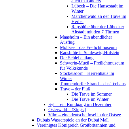
auch mal anders
Lübeck – Die Hansestadt im
Winter
Märchenwald an der Trave im
Herbst
Rapsblüte über der Lübecker
Altstadt mit den 7 Türmen
Maasholm – Ein abendlicher
Ausflug
Molfsee – das Freilichtmuseum
Rapsblüte in Schleswig-Holstein
Der Schlei entlang
Schwerin-Mueß – Freilichtmuseum
für Volkskunde
Stockelsdorf – Herrenhaus im
Winter
Timmendorfer Strand – das Teehaus
Trave – der Fluß
Die Trave im Sommer
Die Trave im Winter
Sylt – ein Rundgang im Dezember
Osterwald – (Zingst)
Vilm – eine deutsche Insel in der Ostsee
Dubais Wasserspiele an der Dubai Mall
Vereinigtes Königreich Großbritannien und