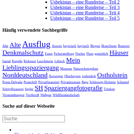
Usbekistan – eine Rundreise – Teil 2
Usbekistan – eine Rundreise – Teil 3
Usbekistan – eine Rundreise – Teil 4
Usbekistan – eine Rundreise – Teil 5
Häufig verwendete Suchbegriffe
Ausflug
Alte
Alm
Azoren
bayerisch
bayrisch
Bergen
Brauchtum
Brauerei
Denkmalschutz
Häuser
Essen
Fichersiedlung
Fischer
Fluss
gemütlich
Mein
Isartal
Kapelle
Kirkenes
Leuchtturm
Lübeck
Lieblingsspaziergang
Museum
Naturschutzgebiet
Norddeutschland
Ostholstein
Norwegen
Oberbayern
ordentlich
Ponta Delgada
Postschiff
Privatfinanziert
Privatmuseum
Raps
Schleswig-Holstein
Schmied
SH
Spaziergangfotografie
Schöpfbrauerei
Segler
Trinken
Veranstaltungen
Vorderriß
Wallgau
Wildflusslandschaft
Suche auf dieser Webseite