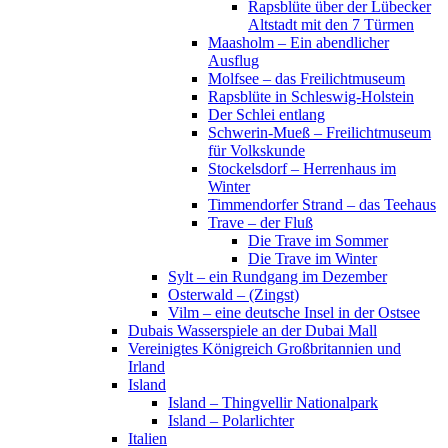
Rapsblüte über der Lübecker
Altstadt mit den 7 Türmen
Maasholm – Ein abendlicher
Ausflug
Molfsee – das Freilichtmuseum
Rapsblüte in Schleswig-Holstein
Der Schlei entlang
Schwerin-Mueß – Freilichtmuseum
für Volkskunde
Stockelsdorf – Herrenhaus im
Winter
Timmendorfer Strand – das Teehaus
Trave – der Fluß
Die Trave im Sommer
Die Trave im Winter
Sylt – ein Rundgang im Dezember
Osterwald – (Zingst)
Vilm – eine deutsche Insel in der Ostsee
Dubais Wasserspiele an der Dubai Mall
Vereinigtes Königreich Großbritannien und
Irland
Island
Island – Thingvellir Nationalpark
Island – Polarlichter
Italien