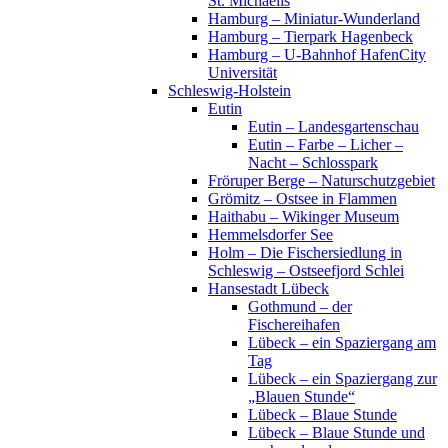
St. Michaelis
Hamburg – Miniatur-Wunderland
Hamburg – Tierpark Hagenbeck
Hamburg – U-Bahnhof HafenCity
Universität
Schleswig-Holstein
Eutin
Eutin – Landesgartenschau
Eutin – Farbe – Licher –
Nacht – Schlosspark
Fröruper Berge – Naturschutzgebiet
Grömitz – Ostsee in Flammen
Haithabu – Wikinger Museum
Hemmelsdorfer See
Holm – Die Fischersiedlung in
Schleswig – Ostseefjord Schlei
Hansestadt Lübeck
Gothmund – der
Fischereihafen
Lübeck – ein Spaziergang am
Tag
Lübeck – ein Spaziergang zur
„Blauen Stunde“
Lübeck – Blaue Stunde
Lübeck – Blaue Stunde und