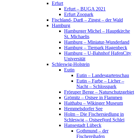
Erfurt
Erfurt – BUGA 2021
Erfurt Zoopark
Fischland- Darß – Zingst – der Wald
Hamburg
Hamburger Michel – Hauptkirche
St. Michaelis
Hamburg – Miniatur-Wunderland
Hamburg – Tierpark Hagenbeck
Hamburg – U-Bahnhof HafenCity
Universität
Schleswig-Holstein
Eutin
Eutin – Landesgartenschau
Eutin – Farbe – Licher –
Nacht – Schlosspark
Fröruper Berge – Naturschutzgebiet
Grömitz – Ostsee in Flammen
Haithabu – Wikinger Museum
Hemmelsdorfer See
Holm – Die Fischersiedlung in
Schleswig – Ostseefjord Schlei
Hansestadt Lübeck
Gothmund – der
Fischereihafen