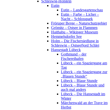
Schleswig-Holstein
Eutin
Eutin – Landesgartenschau
Eutin – Farbe – Licher –
Nacht – Schlosspark
Fröruper Berge – Naturschutzgebiet
Grömitz – Ostsee in Flammen
Haithabu – Wikinger Museum
Hemmelsdorfer See
Holm – Die Fischersiedlung in
Schleswig – Ostseefjord Schlei
Hansestadt Lübeck
Gothmund – der
Fischereihafen
Lübeck – ein Spaziergang am
Tag
Lübeck – ein Spaziergang zur
„Blauen Stunde“
Lübeck – Blaue Stunde
Lübeck – Blaue Stunde und
auch mal anders
Lübeck – Die Hansestadt im
Winter
Märchenwald an der Trave im
Herbst