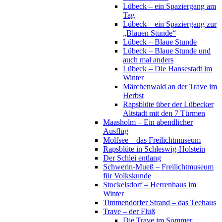
Lübeck – ein Spaziergang am
Tag
Lübeck – ein Spaziergang zur
„Blauen Stunde“
Lübeck – Blaue Stunde
Lübeck – Blaue Stunde und
auch mal anders
Lübeck – Die Hansestadt im
Winter
Märchenwald an der Trave im
Herbst
Rapsblüte über der Lübecker
Altstadt mit den 7 Türmen
Maasholm – Ein abendlicher
Ausflug
Molfsee – das Freilichtmuseum
Rapsblüte in Schleswig-Holstein
Der Schlei entlang
Schwerin-Mueß – Freilichtmuseum
für Volkskunde
Stockelsdorf – Herrenhaus im
Winter
Timmendorfer Strand – das Teehaus
Trave – der Fluß
Die Trave im Sommer