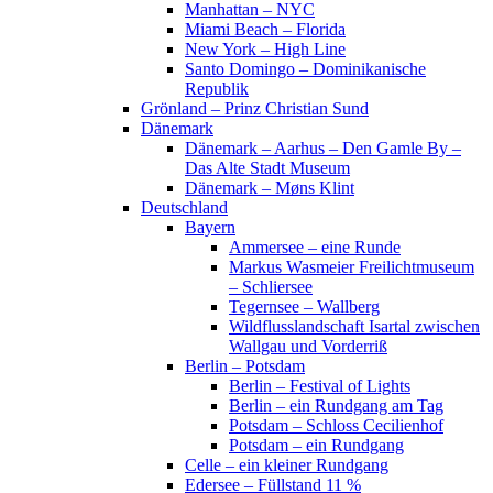
Manhattan – NYC
Miami Beach – Florida
New York – High Line
Santo Domingo – Dominikanische
Republik
Grönland – Prinz Christian Sund
Dänemark
Dänemark – Aarhus – Den Gamle By –
Das Alte Stadt Museum
Dänemark – Møns Klint
Deutschland
Bayern
Ammersee – eine Runde
Markus Wasmeier Freilichtmuseum
– Schliersee
Tegernsee – Wallberg
Wildflusslandschaft Isartal zwischen
Wallgau und Vorderriß
Berlin – Potsdam
Berlin – Festival of Lights
Berlin – ein Rundgang am Tag
Potsdam – Schloss Cecilienhof
Potsdam – ein Rundgang
Celle – ein kleiner Rundgang
Edersee – Füllstand 11 %