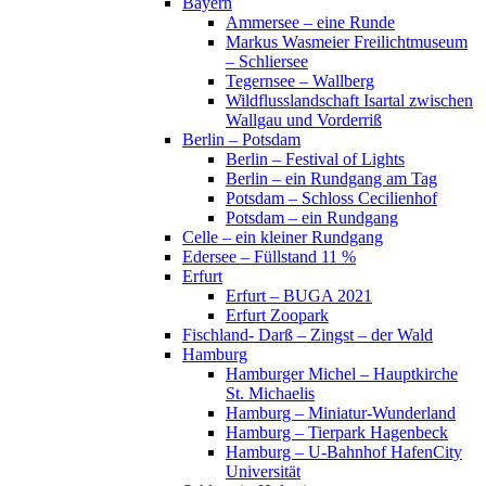
Bayern
Ammersee – eine Runde
Markus Wasmeier Freilichtmuseum
– Schliersee
Tegernsee – Wallberg
Wildflusslandschaft Isartal zwischen
Wallgau und Vorderriß
Berlin – Potsdam
Berlin – Festival of Lights
Berlin – ein Rundgang am Tag
Potsdam – Schloss Cecilienhof
Potsdam – ein Rundgang
Celle – ein kleiner Rundgang
Edersee – Füllstand 11 %
Erfurt
Erfurt – BUGA 2021
Erfurt Zoopark
Fischland- Darß – Zingst – der Wald
Hamburg
Hamburger Michel – Hauptkirche
St. Michaelis
Hamburg – Miniatur-Wunderland
Hamburg – Tierpark Hagenbeck
Hamburg – U-Bahnhof HafenCity
Universität