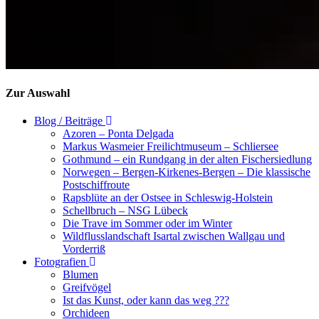
Zur Auswahl
Blog / Beiträge
Azoren – Ponta Delgada
Markus Wasmeier Freilichtmuseum – Schliersee
Gothmund – ein Rundgang in der alten Fischersiedlung
Norwegen – Bergen-Kirkenes-Bergen – Die klassische
Postschiffroute
Rapsblüte an der Ostsee in Schleswig-Holstein
Schellbruch – NSG Lübeck
Die Trave im Sommer oder im Winter
Wildflusslandschaft Isartal zwischen Wallgau und
Vorderriß
Fotografien
Blumen
Greifvögel
Ist das Kunst, oder kann das weg ???
Orchideen