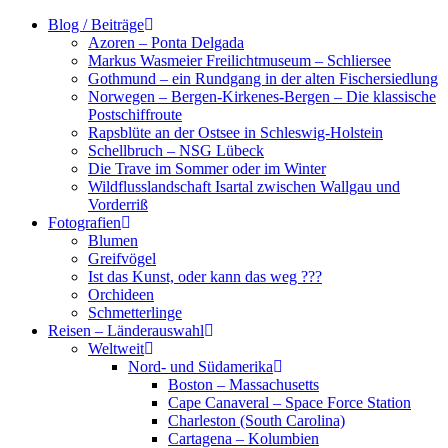
Zum
Blog / Beiträge
Inhalt
Azoren – Ponta Delgada
springen
Markus Wasmeier Freilichtmuseum – Schliersee
Gothmund – ein Rundgang in der alten Fischersiedlung
Norwegen – Bergen-Kirkenes-Bergen – Die klassische
Postschiffroute
Rapsblüte an der Ostsee in Schleswig-Holstein
Schellbruch – NSG Lübeck
Die Trave im Sommer oder im Winter
Wildflusslandschaft Isartal zwischen Wallgau und
Vorderriß
Fotografien
Blumen
Greifvögel
Ist das Kunst, oder kann das weg ???
Orchideen
Schmetterlinge
Reisen – Länderauswahl
Weltweit
Nord- und Südamerika
Boston – Massachusetts
Cape Canaveral – Space Force Station
Charleston (South Carolina)
Cartagena – Kolumbien