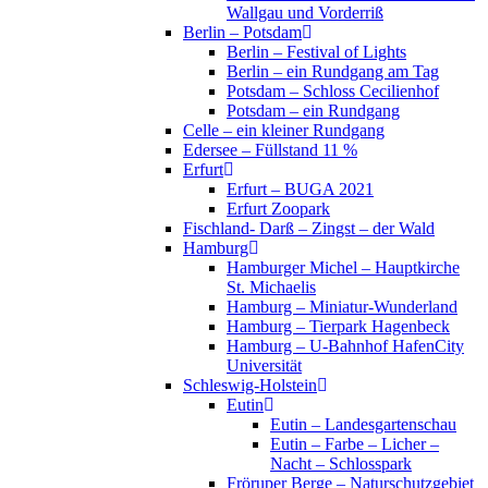
Wallgau und Vorderriß
Berlin – Potsdam
Berlin – Festival of Lights
Berlin – ein Rundgang am Tag
Potsdam – Schloss Cecilienhof
Potsdam – ein Rundgang
Celle – ein kleiner Rundgang
Edersee – Füllstand 11 %
Erfurt
Erfurt – BUGA 2021
Erfurt Zoopark
Fischland- Darß – Zingst – der Wald
Hamburg
Hamburger Michel – Hauptkirche
St. Michaelis
Hamburg – Miniatur-Wunderland
Hamburg – Tierpark Hagenbeck
Hamburg – U-Bahnhof HafenCity
Universität
Schleswig-Holstein
Eutin
Eutin – Landesgartenschau
Eutin – Farbe – Licher –
Nacht – Schlosspark
Fröruper Berge – Naturschutzgebiet