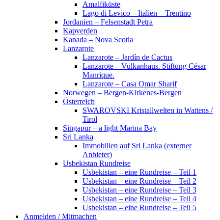
Amalfiküste
Lago di Levico – Italien – Trentino
Jordanien – Felsenstadt Petra
Kapverden
Kanada – Nova Scotia
Lanzarote
Lanzarote – Jardín de Cactus
Lanzarote – Vulkanhaus. Stiftung César
Manrique.
Lanzarote – Casa Omar Sharif
Norwegen – Bergen-Kirkenes-Bergen
Österreich
SWAROVSKI Kristallwelten in Wattens /
Tirol
Singapur – a light Marina Bay
Sri Lanka
Immobilien auf Sri Lanka (externer
Anbieter)
Usbekistan Rundreise
Usbekistan – eine Rundreise – Teil 1
Usbekistan – eine Rundreise – Teil 2
Usbekistan – eine Rundreise – Teil 3
Usbekistan – eine Rundreise – Teil 4
Usbekistan – eine Rundreise – Teil 5
Anmelden / Mitmachen