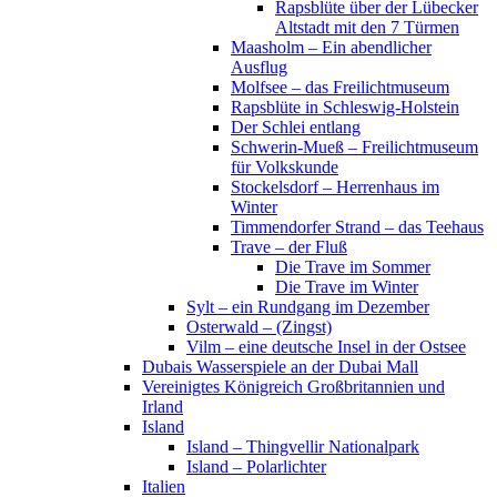
Rapsblüte über der Lübecker
Altstadt mit den 7 Türmen
Maasholm – Ein abendlicher
Ausflug
Molfsee – das Freilichtmuseum
Rapsblüte in Schleswig-Holstein
Der Schlei entlang
Schwerin-Mueß – Freilichtmuseum
für Volkskunde
Stockelsdorf – Herrenhaus im
Winter
Timmendorfer Strand – das Teehaus
Trave – der Fluß
Die Trave im Sommer
Die Trave im Winter
Sylt – ein Rundgang im Dezember
Osterwald – (Zingst)
Vilm – eine deutsche Insel in der Ostsee
Dubais Wasserspiele an der Dubai Mall
Vereinigtes Königreich Großbritannien und
Irland
Island
Island – Thingvellir Nationalpark
Island – Polarlichter
Italien