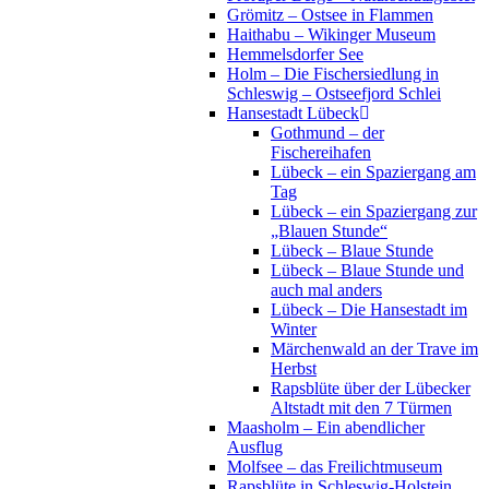
Grömitz – Ostsee in Flammen
Haithabu – Wikinger Museum
Hemmelsdorfer See
Holm – Die Fischersiedlung in
Schleswig – Ostseefjord Schlei
Hansestadt Lübeck
Gothmund – der
Fischereihafen
Lübeck – ein Spaziergang am
Tag
Lübeck – ein Spaziergang zur
„Blauen Stunde“
Lübeck – Blaue Stunde
Lübeck – Blaue Stunde und
auch mal anders
Lübeck – Die Hansestadt im
Winter
Märchenwald an der Trave im
Herbst
Rapsblüte über der Lübecker
Altstadt mit den 7 Türmen
Maasholm – Ein abendlicher
Ausflug
Molfsee – das Freilichtmuseum
Rapsblüte in Schleswig-Holstein