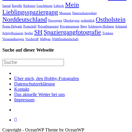
Mein
Isartal
Kapelle
Kirkenes
Leuchtturm
Lübeck
Lieblingsspaziergang
Museum
Naturschutzgebiet
Norddeutschland
Ostholstein
Norwegen
Oberbayern
ordentlich
Ponta Delgada
Postschiff
Privatfinanziert
Privatmuseum
Raps
Schleswig-Holstein
Schmied
SH
Spaziergangfotografie
Schöpfbrauerei
Segler
Trinken
Veranstaltungen
Vorderriß
Wallgau
Wildflusslandschaft
Suche auf dieser Webseite
Über mich, den Hobby-Fotografen
Datenschutzerklärung
Kontakt
Das aktuelle Wetter bei uns
Impressum
Copyright - OceanWP Theme by OceanWP