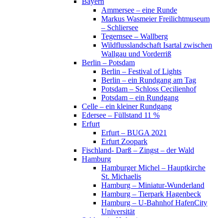
Bayern
Ammersee – eine Runde
Markus Wasmeier Freilichtmuseum
– Schliersee
Tegernsee – Wallberg
Wildflusslandschaft Isartal zwischen
Wallgau und Vorderriß
Berlin – Potsdam
Berlin – Festival of Lights
Berlin – ein Rundgang am Tag
Potsdam – Schloss Cecilienhof
Potsdam – ein Rundgang
Celle – ein kleiner Rundgang
Edersee – Füllstand 11 %
Erfurt
Erfurt – BUGA 2021
Erfurt Zoopark
Fischland- Darß – Zingst – der Wald
Hamburg
Hamburger Michel – Hauptkirche
St. Michaelis
Hamburg – Miniatur-Wunderland
Hamburg – Tierpark Hagenbeck
Hamburg – U-Bahnhof HafenCity
Universität