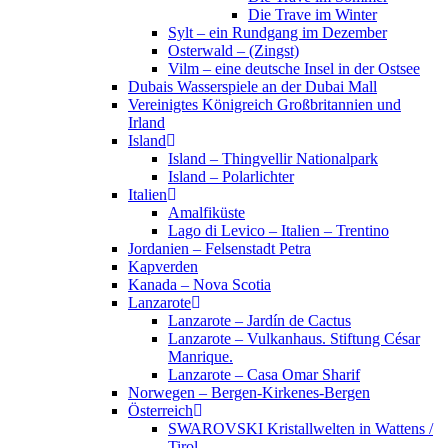
Die Trave im Winter
Sylt – ein Rundgang im Dezember
Osterwald – (Zingst)
Vilm – eine deutsche Insel in der Ostsee
Dubais Wasserspiele an der Dubai Mall
Vereinigtes Königreich Großbritannien und
Irland
Island
Island – Thingvellir Nationalpark
Island – Polarlichter
Italien
Amalfiküste
Lago di Levico – Italien – Trentino
Jordanien – Felsenstadt Petra
Kapverden
Kanada – Nova Scotia
Lanzarote
Lanzarote – Jardín de Cactus
Lanzarote – Vulkanhaus. Stiftung César
Manrique.
Lanzarote – Casa Omar Sharif
Norwegen – Bergen-Kirkenes-Bergen
Österreich
SWAROVSKI Kristallwelten in Wattens /
Tirol