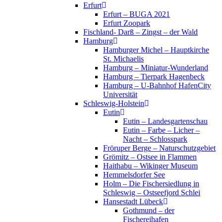
Erfurt
Erfurt – BUGA 2021
Erfurt Zoopark
Fischland- Darß – Zingst – der Wald
Hamburg
Hamburger Michel – Hauptkirche
St. Michaelis
Hamburg – Miniatur-Wunderland
Hamburg – Tierpark Hagenbeck
Hamburg – U-Bahnhof HafenCity
Universität
Schleswig-Holstein
Eutin
Eutin – Landesgartenschau
Eutin – Farbe – Licher –
Nacht – Schlosspark
Fröruper Berge – Naturschutzgebiet
Grömitz – Ostsee in Flammen
Haithabu – Wikinger Museum
Hemmelsdorfer See
Holm – Die Fischersiedlung in
Schleswig – Ostseefjord Schlei
Hansestadt Lübeck
Gothmund – der
Fischereihafen