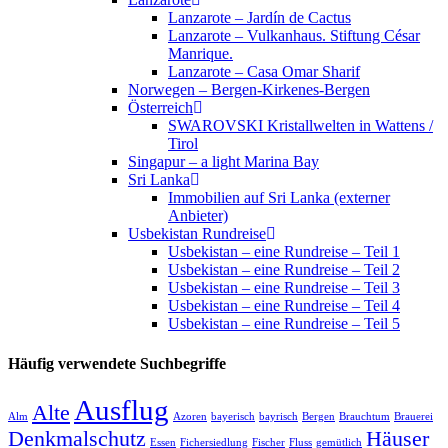
Lanzarote – Jardín de Cactus
Lanzarote – Vulkanhaus. Stiftung César
Manrique.
Lanzarote – Casa Omar Sharif
Norwegen – Bergen-Kirkenes-Bergen
Österreich
SWAROVSKI Kristallwelten in Wattens /
Tirol
Singapur – a light Marina Bay
Sri Lanka
Immobilien auf Sri Lanka (externer
Anbieter)
Usbekistan Rundreise
Usbekistan – eine Rundreise – Teil 1
Usbekistan – eine Rundreise – Teil 2
Usbekistan – eine Rundreise – Teil 3
Usbekistan – eine Rundreise – Teil 4
Usbekistan – eine Rundreise – Teil 5
Häufig verwendete Suchbegriffe
Ausflug
Alte
Alm
Azoren
bayerisch
bayrisch
Bergen
Brauchtum
Brauerei
Denkmalschutz
Häuser
Essen
Fichersiedlung
Fischer
Fluss
gemütlich