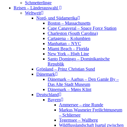
Schmetterlinge
Reisen – Länderauswahl
Weltweit
Nord- und Südamerika
Boston – Massachusetts
Cape Canaveral – Space Force Station
Charleston (South Carolina)
Cartagena – Kolumbien
Manhattan – NYC
Miami Beach – Florida
New York – High Line
Santo Domingo – Dominikanische
Republik
Grönland – Prinz Christian Sund
Dänemark
Dänemark – Aarhus – Den Gamle By –
Das Alte Stadt Museum
Dänemark – Møns Klint
Deutschland
Bayern
Ammersee – eine Runde
Markus Wasmeier Freilichtmuseum
– Schliersee
Tegernsee – Wallberg
Wildflusslandschaft Isartal zwischen