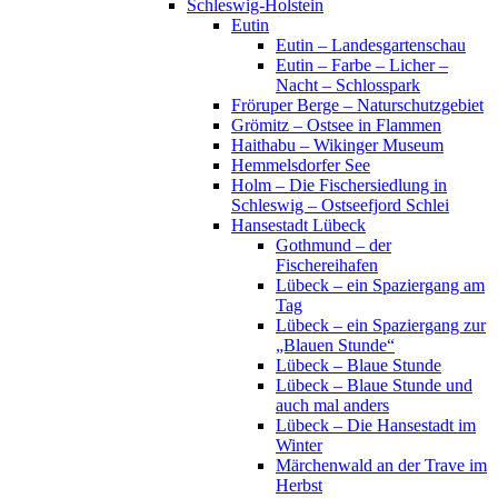
Schleswig-Holstein
Eutin
Eutin – Landesgartenschau
Eutin – Farbe – Licher –
Nacht – Schlosspark
Fröruper Berge – Naturschutzgebiet
Grömitz – Ostsee in Flammen
Haithabu – Wikinger Museum
Hemmelsdorfer See
Holm – Die Fischersiedlung in
Schleswig – Ostseefjord Schlei
Hansestadt Lübeck
Gothmund – der
Fischereihafen
Lübeck – ein Spaziergang am
Tag
Lübeck – ein Spaziergang zur
„Blauen Stunde“
Lübeck – Blaue Stunde
Lübeck – Blaue Stunde und
auch mal anders
Lübeck – Die Hansestadt im
Winter
Märchenwald an der Trave im
Herbst