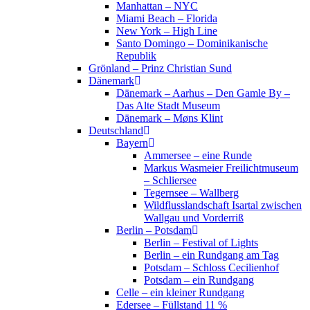
Manhattan – NYC
Miami Beach – Florida
New York – High Line
Santo Domingo – Dominikanische
Republik
Grönland – Prinz Christian Sund
Dänemark
Dänemark – Aarhus – Den Gamle By –
Das Alte Stadt Museum
Dänemark – Møns Klint
Deutschland
Bayern
Ammersee – eine Runde
Markus Wasmeier Freilichtmuseum
– Schliersee
Tegernsee – Wallberg
Wildflusslandschaft Isartal zwischen
Wallgau und Vorderriß
Berlin – Potsdam
Berlin – Festival of Lights
Berlin – ein Rundgang am Tag
Potsdam – Schloss Cecilienhof
Potsdam – ein Rundgang
Celle – ein kleiner Rundgang
Edersee – Füllstand 11 %