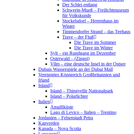
Der Schlei entlang
Schwerin-Mueß – Freilichtmuseum
für Volkskunde
Stockelsdorf – Herrenhaus im
Winter
Timmendorfer Strand – das Teehaus
Trave – der Fluß
Die Trave im Sommer
Die Trave im Winter
Sylt – ein Rundgang im Dezember
Osterwald – (Zingst)
Vilm – eine deutsche Insel in der Ostsee
Dubais Wasserspiele an der Dubai Mall
Vereinigtes Königreich Großbritannien und
Irland
Island
Island – Thingvellir Nationalpark
Island – Polarlichter
Italien
Amalfiküste
Lago di Levico – Italien – Trentino
Jordanien – Felsenstadt Petra
Kapverden
Kanada – Nova Scotia
Lanzarote