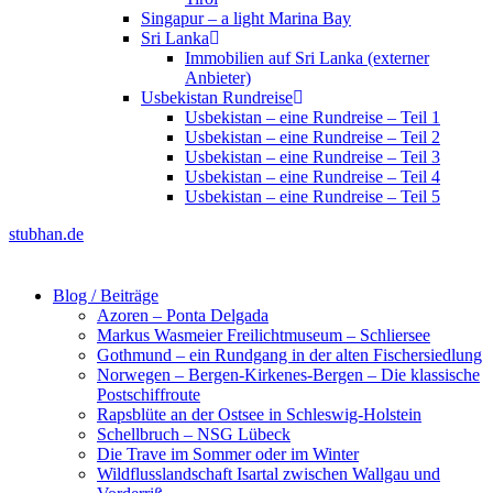
Singapur – a light Marina Bay
Sri Lanka
Immobilien auf Sri Lanka (externer
Anbieter)
Usbekistan Rundreise
Usbekistan – eine Rundreise – Teil 1
Usbekistan – eine Rundreise – Teil 2
Usbekistan – eine Rundreise – Teil 3
Usbekistan – eine Rundreise – Teil 4
Usbekistan – eine Rundreise – Teil 5
stubhan.de
Blog / Beiträge
Azoren – Ponta Delgada
Markus Wasmeier Freilichtmuseum – Schliersee
Gothmund – ein Rundgang in der alten Fischersiedlung
Norwegen – Bergen-Kirkenes-Bergen – Die klassische
Postschiffroute
Rapsblüte an der Ostsee in Schleswig-Holstein
Schellbruch – NSG Lübeck
Die Trave im Sommer oder im Winter
Wildflusslandschaft Isartal zwischen Wallgau und