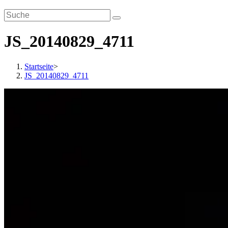
JS_20140829_4711
Startseite
>
JS_20140829_4711