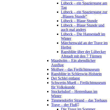
Lübeck – ein Spaziergang am
Tag
Lübeck – ein Spaziergang zur
„Blauen Stunde“
Lübeck – Blaue Stunde
Lübeck – Blaue Stunde und
auch mal anders
Lübeck – Die Hansestadt im
Winter
Märchenwald an der Trave im
Herbst
Rapsblüte über der Lübecker
Altstadt mit den 7 Türmen
Maasholm – Ein abendlicher
Ausflug
Molfsee – das Freilichtmuseum
Rapsblüte in Schleswig-Holstein
Der Schlei entlang
Schwerin-Mueß – Freilichtmuseum
für Volkskunde
Stockelsdorf – Herrenhaus im
Winter
Timmendorfer Strand – das Teehaus
Trave – der Fluß
Die Trave im Sommer