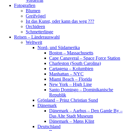
Vorderriß
Fotografien
Blumen
Greifvögel
Ist das Kunst, oder kann das weg ???
Orchideen
Schmetterlinge
Reisen – Länderauswahl
Weltweit
Nord- und Südamerika
Boston – Massachusetts
Cape Canaveral – Space Force Station
Charleston (South Carolina)
Cartagena – Kolumbien
Manhattan – NYC
Miami Beach – Florida
New York – High Line
Santo Domingo – Dominikanische
Republik
Grönland – Prinz Christian Sund
Dänemark
Dänemark – Aarhus – Den Gamle By –
Das Alte Stadt Museum
Dänemark – Møns Klint
Deutschland