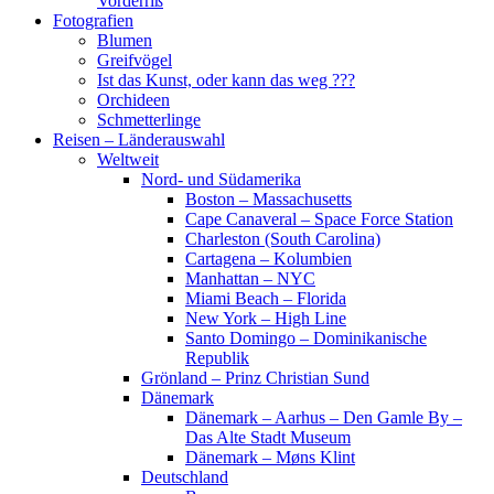
Vorderriß
Fotografien
Blumen
Greifvögel
Ist das Kunst, oder kann das weg ???
Orchideen
Schmetterlinge
Reisen – Länderauswahl
Weltweit
Nord- und Südamerika
Boston – Massachusetts
Cape Canaveral – Space Force Station
Charleston (South Carolina)
Cartagena – Kolumbien
Manhattan – NYC
Miami Beach – Florida
New York – High Line
Santo Domingo – Dominikanische
Republik
Grönland – Prinz Christian Sund
Dänemark
Dänemark – Aarhus – Den Gamle By –
Das Alte Stadt Museum
Dänemark – Møns Klint
Deutschland