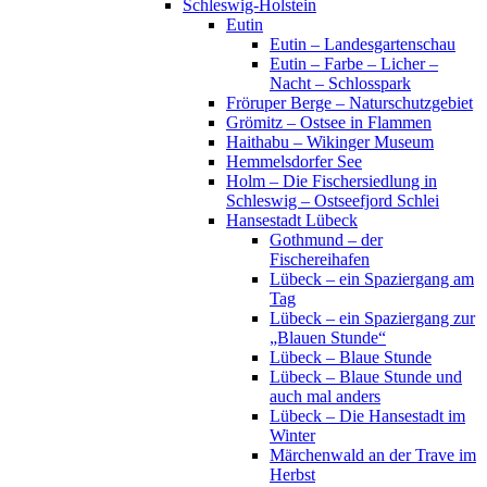
Schleswig-Holstein
Eutin
Eutin – Landesgartenschau
Eutin – Farbe – Licher –
Nacht – Schlosspark
Fröruper Berge – Naturschutzgebiet
Grömitz – Ostsee in Flammen
Haithabu – Wikinger Museum
Hemmelsdorfer See
Holm – Die Fischersiedlung in
Schleswig – Ostseefjord Schlei
Hansestadt Lübeck
Gothmund – der
Fischereihafen
Lübeck – ein Spaziergang am
Tag
Lübeck – ein Spaziergang zur
„Blauen Stunde“
Lübeck – Blaue Stunde
Lübeck – Blaue Stunde und
auch mal anders
Lübeck – Die Hansestadt im
Winter
Märchenwald an der Trave im
Herbst