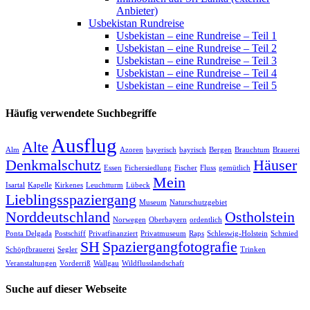
Anbieter)
Usbekistan Rundreise
Usbekistan – eine Rundreise – Teil 1
Usbekistan – eine Rundreise – Teil 2
Usbekistan – eine Rundreise – Teil 3
Usbekistan – eine Rundreise – Teil 4
Usbekistan – eine Rundreise – Teil 5
Häufig verwendete Suchbegriffe
Ausflug
Alte
Alm
Azoren
bayerisch
bayrisch
Bergen
Brauchtum
Brauerei
Denkmalschutz
Häuser
Essen
Fichersiedlung
Fischer
Fluss
gemütlich
Mein
Isartal
Kapelle
Kirkenes
Leuchtturm
Lübeck
Lieblingsspaziergang
Museum
Naturschutzgebiet
Norddeutschland
Ostholstein
Norwegen
Oberbayern
ordentlich
Ponta Delgada
Postschiff
Privatfinanziert
Privatmuseum
Raps
Schleswig-Holstein
Schmied
SH
Spaziergangfotografie
Schöpfbrauerei
Segler
Trinken
Veranstaltungen
Vorderriß
Wallgau
Wildflusslandschaft
Suche auf dieser Webseite