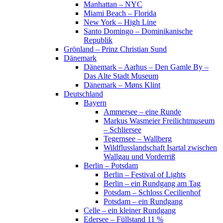
Manhattan – NYC
Miami Beach – Florida
New York – High Line
Santo Domingo – Dominikanische
Republik
Grönland – Prinz Christian Sund
Dänemark
Dänemark – Aarhus – Den Gamle By –
Das Alte Stadt Museum
Dänemark – Møns Klint
Deutschland
Bayern
Ammersee – eine Runde
Markus Wasmeier Freilichtmuseum
– Schliersee
Tegernsee – Wallberg
Wildflusslandschaft Isartal zwischen
Wallgau und Vorderriß
Berlin – Potsdam
Berlin – Festival of Lights
Berlin – ein Rundgang am Tag
Potsdam – Schloss Cecilienhof
Potsdam – ein Rundgang
Celle – ein kleiner Rundgang
Edersee – Füllstand 11 %