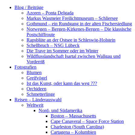
Zum
Blog / Beiträge
Inhalt
Azoren – Ponta Delgada
springen
Markus Wasmeier Freilichtmuseum – Schliersee
Gothmund – ein Rundgang in der alten Fischersiedlung
Norwegen – Bergen-Kirkenes-Bergen – Die klassische
Postschiffroute
Rapsblüte an der Ostsee in Schleswig-Holstein
Schellbruch – NSG Lübeck
Die Trave im Sommer oder im Winter
Wildflusslandschaft Isartal zwischen Wallgau und
Vorderriß
Fotografien
Blumen
Greifvögel
Ist das Kunst, oder kann das weg ???
Orchideen
Schmetterlinge
Reisen – Länderauswahl
Weltweit
Nord- und Südamerika
Boston – Massachusetts
Cape Canaveral – Space Force Station
Charleston (South Carolina)
Cartagena – Kolumbien