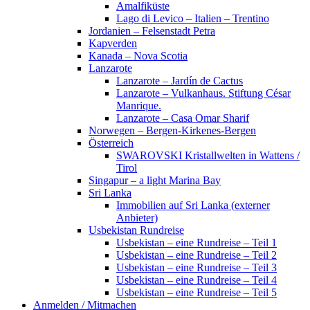
Amalfiküste
Lago di Levico – Italien – Trentino
Jordanien – Felsenstadt Petra
Kapverden
Kanada – Nova Scotia
Lanzarote
Lanzarote – Jardín de Cactus
Lanzarote – Vulkanhaus. Stiftung César
Manrique.
Lanzarote – Casa Omar Sharif
Norwegen – Bergen-Kirkenes-Bergen
Österreich
SWAROVSKI Kristallwelten in Wattens /
Tirol
Singapur – a light Marina Bay
Sri Lanka
Immobilien auf Sri Lanka (externer
Anbieter)
Usbekistan Rundreise
Usbekistan – eine Rundreise – Teil 1
Usbekistan – eine Rundreise – Teil 2
Usbekistan – eine Rundreise – Teil 3
Usbekistan – eine Rundreise – Teil 4
Usbekistan – eine Rundreise – Teil 5
Anmelden / Mitmachen