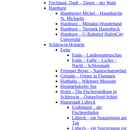
Fischland- Darß – Zingst – der Wald
Hamburg
Hamburger Michel – Hauptkirche
St. Michaelis
Hamburg – Miniatur-Wunderland
Hamburg – Tierpark Hagenbeck
Hamburg – U-Bahnhof HafenCity
Universität
Schleswig-Holstein
Eutin
Eutin – Landesgartenschau
Eutin – Farbe – Licher –
Nacht – Schlosspark
Fröruper Berge – Naturschutzgebiet
Grömitz – Ostsee in Flammen
Haithabu – Wikinger Museum
Hemmelsdorfer See
Holm – Die Fischersiedlung in
Schleswig – Ostseefjord Schlei
Hansestadt Lübeck
Gothmund – der
Fischereihafen
Lübeck – ein Spaziergang am
Tag
Lübeck – ein Spaziergang zur