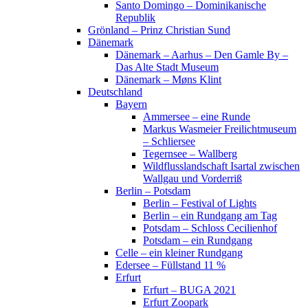
Santo Domingo – Dominikanische
Republik
Grönland – Prinz Christian Sund
Dänemark
Dänemark – Aarhus – Den Gamle By –
Das Alte Stadt Museum
Dänemark – Møns Klint
Deutschland
Bayern
Ammersee – eine Runde
Markus Wasmeier Freilichtmuseum
– Schliersee
Tegernsee – Wallberg
Wildflusslandschaft Isartal zwischen
Wallgau und Vorderriß
Berlin – Potsdam
Berlin – Festival of Lights
Berlin – ein Rundgang am Tag
Potsdam – Schloss Cecilienhof
Potsdam – ein Rundgang
Celle – ein kleiner Rundgang
Edersee – Füllstand 11 %
Erfurt
Erfurt – BUGA 2021
Erfurt Zoopark