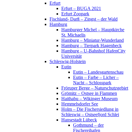
Erfurt
Erfurt – BUGA 2021
Erfurt Zoopark
Fischland- Darß – Zingst – der Wald
Hamburg
Hamburger Michel – Hauptkirche
St. Michaelis
Hamburg – Miniatur-Wunderland
Hamburg – Tierpark Hagenbeck
Hamburg – U-Bahnhof HafenCity
Universität
Schleswig-Holstein
Eutin
Eutin – Landesgartenschau
Eutin – Farbe – Licher –
Nacht – Schlosspark
Fröruper Berge – Naturschutzgebiet
Grömitz – Ostsee in Flammen
Haithabu – Wikinger Museum
Hemmelsdorfer See
Holm – Die Fischersiedlung in
Schleswig – Ostseefjord Schlei
Hansestadt Lübeck
Gothmund – der
Fischereihafen