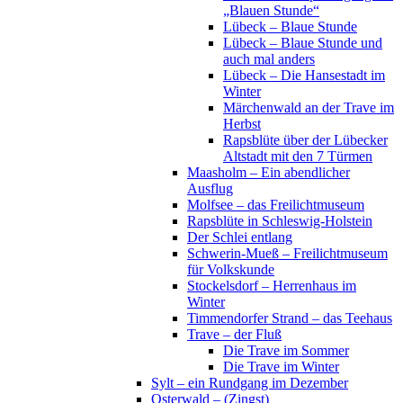
„Blauen Stunde“
Lübeck – Blaue Stunde
Lübeck – Blaue Stunde und
auch mal anders
Lübeck – Die Hansestadt im
Winter
Märchenwald an der Trave im
Herbst
Rapsblüte über der Lübecker
Altstadt mit den 7 Türmen
Maasholm – Ein abendlicher
Ausflug
Molfsee – das Freilichtmuseum
Rapsblüte in Schleswig-Holstein
Der Schlei entlang
Schwerin-Mueß – Freilichtmuseum
für Volkskunde
Stockelsdorf – Herrenhaus im
Winter
Timmendorfer Strand – das Teehaus
Trave – der Fluß
Die Trave im Sommer
Die Trave im Winter
Sylt – ein Rundgang im Dezember
Osterwald – (Zingst)