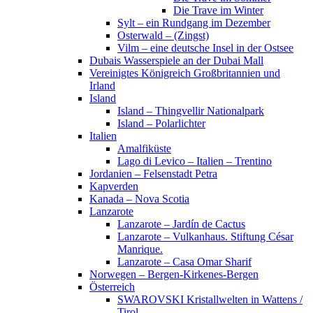
Die Trave im Winter
Sylt – ein Rundgang im Dezember
Osterwald – (Zingst)
Vilm – eine deutsche Insel in der Ostsee
Dubais Wasserspiele an der Dubai Mall
Vereinigtes Königreich Großbritannien und
Irland
Island
Island – Thingvellir Nationalpark
Island – Polarlichter
Italien
Amalfiküste
Lago di Levico – Italien – Trentino
Jordanien – Felsenstadt Petra
Kapverden
Kanada – Nova Scotia
Lanzarote
Lanzarote – Jardín de Cactus
Lanzarote – Vulkanhaus. Stiftung César
Manrique.
Lanzarote – Casa Omar Sharif
Norwegen – Bergen-Kirkenes-Bergen
Österreich
SWAROVSKI Kristallwelten in Wattens /
Tirol