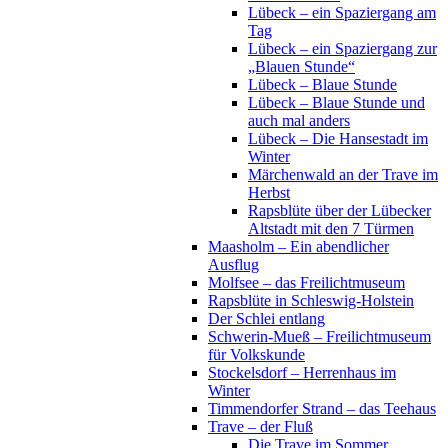
Lübeck – ein Spaziergang am
Tag
Lübeck – ein Spaziergang zur
„Blauen Stunde“
Lübeck – Blaue Stunde
Lübeck – Blaue Stunde und
auch mal anders
Lübeck – Die Hansestadt im
Winter
Märchenwald an der Trave im
Herbst
Rapsblüte über der Lübecker
Altstadt mit den 7 Türmen
Maasholm – Ein abendlicher
Ausflug
Molfsee – das Freilichtmuseum
Rapsblüte in Schleswig-Holstein
Der Schlei entlang
Schwerin-Mueß – Freilichtmuseum
für Volkskunde
Stockelsdorf – Herrenhaus im
Winter
Timmendorfer Strand – das Teehaus
Trave – der Fluß
Die Trave im Sommer