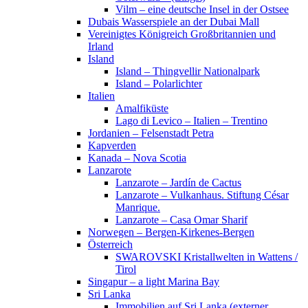
Vilm – eine deutsche Insel in der Ostsee
Dubais Wasserspiele an der Dubai Mall
Vereinigtes Königreich Großbritannien und
Irland
Island
Island – Thingvellir Nationalpark
Island – Polarlichter
Italien
Amalfiküste
Lago di Levico – Italien – Trentino
Jordanien – Felsenstadt Petra
Kapverden
Kanada – Nova Scotia
Lanzarote
Lanzarote – Jardín de Cactus
Lanzarote – Vulkanhaus. Stiftung César
Manrique.
Lanzarote – Casa Omar Sharif
Norwegen – Bergen-Kirkenes-Bergen
Österreich
SWAROVSKI Kristallwelten in Wattens /
Tirol
Singapur – a light Marina Bay
Sri Lanka
Immobilien auf Sri Lanka (externer