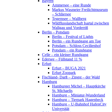
Bayern
Ammersee – eine Runde
Markus Wasmeier Freilichtmuseum
– Schliersee
Tegernsee – Wallberg
Wildflusslandschaft Isartal zwischen
Wallgau und Vorderriß
Berlin – Potsdam
Berlin – Festival of Lights
Berlin – ein Rundgang am Tag
Potsdam – Schloss Cecilienhof
Potsdam – ein Rundgang
Celle – ein kleiner Rundgang
Edersee – Füllstand 11 %
Erfurt
Erfurt – BUGA 2021
Erfurt Zoopark
Fischland- Darß – Zingst – der Wald
Hamburg
Hamburger Michel – Hauptkirche
St. Michaelis
Hamburg – Miniatur-Wunderland
Hamburg – Tierpark Hagenbeck
Hamburg – U-Bahnhof HafenCity
Universität