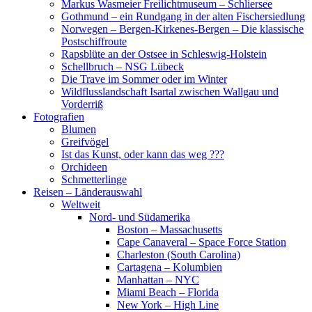
Markus Wasmeier Freilichtmuseum – Schliersee
Gothmund – ein Rundgang in der alten Fischersiedlung
Norwegen – Bergen-Kirkenes-Bergen – Die klassische
Postschiffroute
Rapsblüte an der Ostsee in Schleswig-Holstein
Schellbruch – NSG Lübeck
Die Trave im Sommer oder im Winter
Wildflusslandschaft Isartal zwischen Wallgau und
Vorderriß
Fotografien
Blumen
Greifvögel
Ist das Kunst, oder kann das weg ???
Orchideen
Schmetterlinge
Reisen – Länderauswahl
Weltweit
Nord- und Südamerika
Boston – Massachusetts
Cape Canaveral – Space Force Station
Charleston (South Carolina)
Cartagena – Kolumbien
Manhattan – NYC
Miami Beach – Florida
New York – High Line