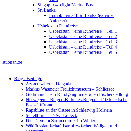
Singapur – a light Marina Bay
Sri Lanka
Immobilien auf Sri Lanka (externer
Anbieter)
Usbekistan Rundreise
Usbekistan – eine Rundreise – Teil 1
Usbekistan – eine Rundreise – Teil 2
Usbekistan – eine Rundreise – Teil 3
Usbekistan – eine Rundreise – Teil 4
Usbekistan – eine Rundreise – Teil 5
stubhan.de
Blog / Beiträge
Azoren – Ponta Delgada
Markus Wasmeier Freilichtmuseum – Schliersee
Gothmund – ein Rundgang in der alten Fischersiedlung
Norwegen – Bergen-Kirkenes-Bergen – Die klassische
Postschiffroute
Rapsblüte an der Ostsee in Schleswig-Holstein
Schellbruch – NSG Lübeck
Die Trave im Sommer oder im Winter
Wildflusslandschaft Isartal zwischen Wallgau und