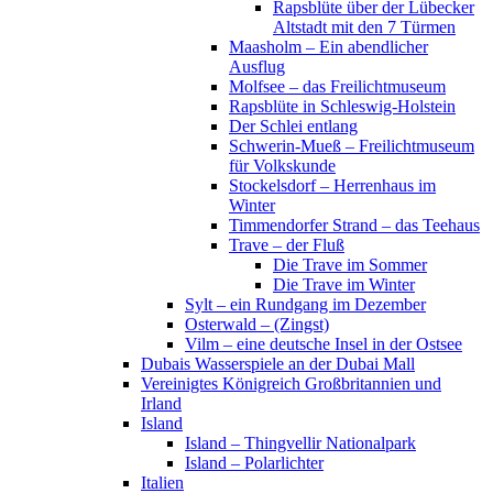
Rapsblüte über der Lübecker
Altstadt mit den 7 Türmen
Maasholm – Ein abendlicher
Ausflug
Molfsee – das Freilichtmuseum
Rapsblüte in Schleswig-Holstein
Der Schlei entlang
Schwerin-Mueß – Freilichtmuseum
für Volkskunde
Stockelsdorf – Herrenhaus im
Winter
Timmendorfer Strand – das Teehaus
Trave – der Fluß
Die Trave im Sommer
Die Trave im Winter
Sylt – ein Rundgang im Dezember
Osterwald – (Zingst)
Vilm – eine deutsche Insel in der Ostsee
Dubais Wasserspiele an der Dubai Mall
Vereinigtes Königreich Großbritannien und
Irland
Island
Island – Thingvellir Nationalpark
Island – Polarlichter
Italien