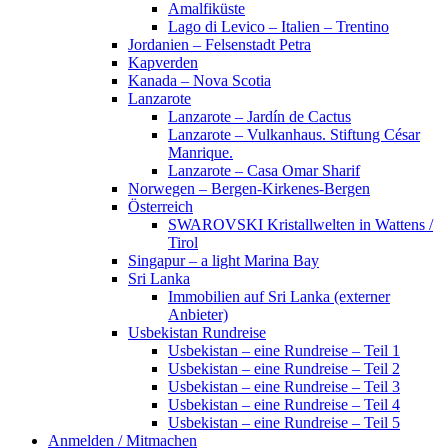
Amalfiküste
Lago di Levico – Italien – Trentino
Jordanien – Felsenstadt Petra
Kapverden
Kanada – Nova Scotia
Lanzarote
Lanzarote – Jardín de Cactus
Lanzarote – Vulkanhaus. Stiftung César
Manrique.
Lanzarote – Casa Omar Sharif
Norwegen – Bergen-Kirkenes-Bergen
Österreich
SWAROVSKI Kristallwelten in Wattens /
Tirol
Singapur – a light Marina Bay
Sri Lanka
Immobilien auf Sri Lanka (externer
Anbieter)
Usbekistan Rundreise
Usbekistan – eine Rundreise – Teil 1
Usbekistan – eine Rundreise – Teil 2
Usbekistan – eine Rundreise – Teil 3
Usbekistan – eine Rundreise – Teil 4
Usbekistan – eine Rundreise – Teil 5
Anmelden / Mitmachen