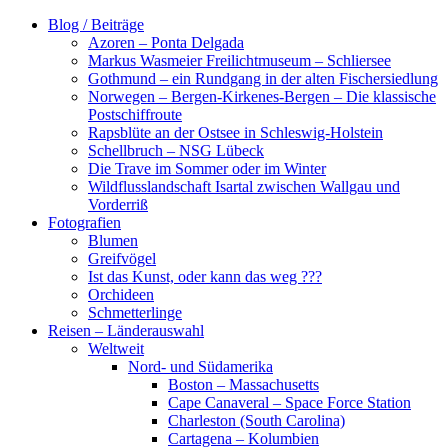
Zum
Blog / Beiträge
Inhalt
Azoren – Ponta Delgada
springen
Markus Wasmeier Freilichtmuseum – Schliersee
Gothmund – ein Rundgang in der alten Fischersiedlung
Norwegen – Bergen-Kirkenes-Bergen – Die klassische
Postschiffroute
Rapsblüte an der Ostsee in Schleswig-Holstein
Schellbruch – NSG Lübeck
Die Trave im Sommer oder im Winter
Wildflusslandschaft Isartal zwischen Wallgau und
Vorderriß
Fotografien
Blumen
Greifvögel
Ist das Kunst, oder kann das weg ???
Orchideen
Schmetterlinge
Reisen – Länderauswahl
Weltweit
Nord- und Südamerika
Boston – Massachusetts
Cape Canaveral – Space Force Station
Charleston (South Carolina)
Cartagena – Kolumbien