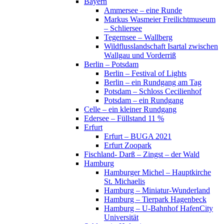
Bayern
Ammersee – eine Runde
Markus Wasmeier Freilichtmuseum
– Schliersee
Tegernsee – Wallberg
Wildflusslandschaft Isartal zwischen
Wallgau und Vorderriß
Berlin – Potsdam
Berlin – Festival of Lights
Berlin – ein Rundgang am Tag
Potsdam – Schloss Cecilienhof
Potsdam – ein Rundgang
Celle – ein kleiner Rundgang
Edersee – Füllstand 11 %
Erfurt
Erfurt – BUGA 2021
Erfurt Zoopark
Fischland- Darß – Zingst – der Wald
Hamburg
Hamburger Michel – Hauptkirche
St. Michaelis
Hamburg – Miniatur-Wunderland
Hamburg – Tierpark Hagenbeck
Hamburg – U-Bahnhof HafenCity
Universität