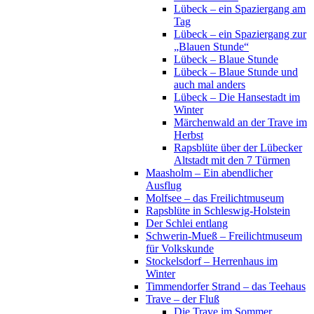
Lübeck – ein Spaziergang am
Tag
Lübeck – ein Spaziergang zur
„Blauen Stunde“
Lübeck – Blaue Stunde
Lübeck – Blaue Stunde und
auch mal anders
Lübeck – Die Hansestadt im
Winter
Märchenwald an der Trave im
Herbst
Rapsblüte über der Lübecker
Altstadt mit den 7 Türmen
Maasholm – Ein abendlicher
Ausflug
Molfsee – das Freilichtmuseum
Rapsblüte in Schleswig-Holstein
Der Schlei entlang
Schwerin-Mueß – Freilichtmuseum
für Volkskunde
Stockelsdorf – Herrenhaus im
Winter
Timmendorfer Strand – das Teehaus
Trave – der Fluß
Die Trave im Sommer