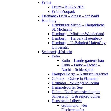
Erfurt
Erfurt – BUGA 2021
Erfurt Zoopark
Fischland- Darß – Zingst – der Wald
Hamburg
Hamburger Michel – Hauptkirche
St. Michaelis
Hamburg – Miniatur-Wunderland
Hamburg – Tierpark Hagenbeck
Hamburg – U-Bahnhof HafenCity
Universität
Schleswig-Holstein
Eutin
Eutin – Landesgartenschau
Eutin – Farbe – Licher –
Nacht – Schlosspark
Fröruper Berge – Naturschutzgebiet
Grömitz – Ostsee in Flammen
Haithabu – Wikinger Museum
Hemmelsdorfer See
Holm – Die Fischersiedlung in
Schleswig – Ostseefjord Schlei
Hansestadt Lübeck
Gothmund – der
Fischereihafen