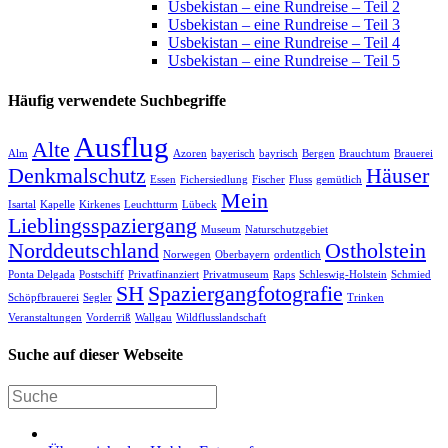
Usbekistan – eine Rundreise – Teil 2
Usbekistan – eine Rundreise – Teil 3
Usbekistan – eine Rundreise – Teil 4
Usbekistan – eine Rundreise – Teil 5
Häufig verwendete Suchbegriffe
Ausflug
Alte
Alm
Azoren
bayerisch
bayrisch
Bergen
Brauchtum
Brauerei
Denkmalschutz
Häuser
Essen
Fichersiedlung
Fischer
Fluss
gemütlich
Mein
Isartal
Kapelle
Kirkenes
Leuchtturm
Lübeck
Lieblingsspaziergang
Museum
Naturschutzgebiet
Norddeutschland
Ostholstein
Norwegen
Oberbayern
ordentlich
Ponta Delgada
Postschiff
Privatfinanziert
Privatmuseum
Raps
Schleswig-Holstein
Schmied
SH
Spaziergangfotografie
Schöpfbrauerei
Segler
Trinken
Veranstaltungen
Vorderriß
Wallgau
Wildflusslandschaft
Suche auf dieser Webseite