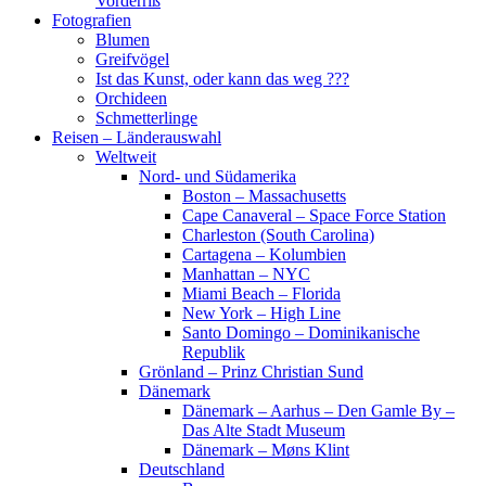
Vorderriß
Fotografien
Blumen
Greifvögel
Ist das Kunst, oder kann das weg ???
Orchideen
Schmetterlinge
Reisen – Länderauswahl
Weltweit
Nord- und Südamerika
Boston – Massachusetts
Cape Canaveral – Space Force Station
Charleston (South Carolina)
Cartagena – Kolumbien
Manhattan – NYC
Miami Beach – Florida
New York – High Line
Santo Domingo – Dominikanische
Republik
Grönland – Prinz Christian Sund
Dänemark
Dänemark – Aarhus – Den Gamle By –
Das Alte Stadt Museum
Dänemark – Møns Klint
Deutschland