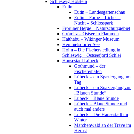
Schleswig-Holstein
Eutin
Eutin – Landesgartenschau
Eutin – Farbe – Licher –
Nacht – Schlosspark
Fröruper Berge – Naturschutzgebiet
Grömitz – Ostsee in Flammen
Haithabu – Wikinger Museum
Hemmelsdorfer See
Holm – Die Fischersiedlung in
Schleswig – Ostseefjord Schlei
Hansestadt Lübeck
Gothmund – der
Fischereihafen
Lübeck – ein Spaziergang am
Tag
Lübeck – ein Spaziergang zur
„Blauen Stunde“
Lübeck – Blaue Stunde
Lübeck – Blaue Stunde und
auch mal anders
Lübeck – Die Hansestadt im
Winter
Märchenwald an der Trave im
Herbst