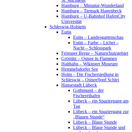
St. Michaelis
Hamburg – Miniatur-Wunderland
Hamburg – Tierpark Hagenbeck
Hamburg – U-Bahnhof HafenCity
Universität
Schleswig-Holstein
Eutin
Eutin – Landesgartenschau
Eutin – Farbe – Licher –
Nacht – Schlosspark
Fröruper Berge – Naturschutzgebiet
Grömitz – Ostsee in Flammen
Haithabu – Wikinger Museum
Hemmelsdorfer See
Holm – Die Fischersiedlung in
Schleswig – Ostseefjord Schlei
Hansestadt Lübeck
Gothmund – der
Fischereihafen
Lübeck – ein Spaziergang am
Tag
Lübeck – ein Spaziergang zur
„Blauen Stunde“
Lübeck – Blaue Stunde
Lübeck – Blaue Stunde und