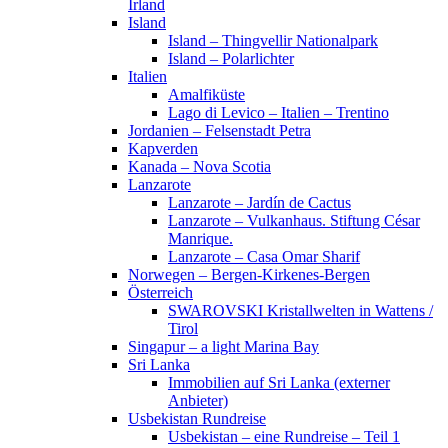
Irland
Island
Island – Thingvellir Nationalpark
Island – Polarlichter
Italien
Amalfiküste
Lago di Levico – Italien – Trentino
Jordanien – Felsenstadt Petra
Kapverden
Kanada – Nova Scotia
Lanzarote
Lanzarote – Jardín de Cactus
Lanzarote – Vulkanhaus. Stiftung César
Manrique.
Lanzarote – Casa Omar Sharif
Norwegen – Bergen-Kirkenes-Bergen
Österreich
SWAROVSKI Kristallwelten in Wattens /
Tirol
Singapur – a light Marina Bay
Sri Lanka
Immobilien auf Sri Lanka (externer
Anbieter)
Usbekistan Rundreise
Usbekistan – eine Rundreise – Teil 1