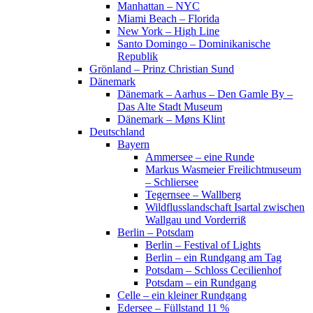
Manhattan – NYC
Miami Beach – Florida
New York – High Line
Santo Domingo – Dominikanische
Republik
Grönland – Prinz Christian Sund
Dänemark
Dänemark – Aarhus – Den Gamle By –
Das Alte Stadt Museum
Dänemark – Møns Klint
Deutschland
Bayern
Ammersee – eine Runde
Markus Wasmeier Freilichtmuseum
– Schliersee
Tegernsee – Wallberg
Wildflusslandschaft Isartal zwischen
Wallgau und Vorderriß
Berlin – Potsdam
Berlin – Festival of Lights
Berlin – ein Rundgang am Tag
Potsdam – Schloss Cecilienhof
Potsdam – ein Rundgang
Celle – ein kleiner Rundgang
Edersee – Füllstand 11 %