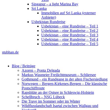
Singapur – a light Marina Bay
Sri Lanka
Immobilien auf Sri Lanka (externer
Anbieter)
Usbekistan Rundreise
Usbekistan – eine Rundreise – Teil 1
Usbekistan – eine Rundreise – Teil 2
Usbekistan – eine Rundreise – Teil 3
Usbekistan – eine Rundreise – Teil 4
Usbekistan – eine Rundreise – Teil 5
stubhan.de
Blog / Beiträge
Azoren – Ponta Delgada
Markus Wasmeier Freilichtmuseum – Schliersee
Gothmund – ein Rundgang in der alten Fischersiedlung
Norwegen – Bergen-Kirkenes-Bergen – Die klassische
Postschiffroute
Rapsblüte an der Ostsee in Schleswig-Holstein
Schellbruch – NSG Lübeck
Die Trave im Sommer oder im Winter
Wildflusslandschaft Isartal zwischen Wallgau und