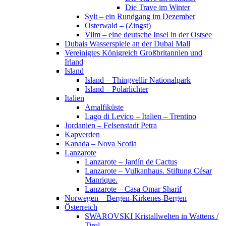
Die Trave im Winter
Sylt – ein Rundgang im Dezember
Osterwald – (Zingst)
Vilm – eine deutsche Insel in der Ostsee
Dubais Wasserspiele an der Dubai Mall
Vereinigtes Königreich Großbritannien und
Irland
Island
Island – Thingvellir Nationalpark
Island – Polarlichter
Italien
Amalfiküste
Lago di Levico – Italien – Trentino
Jordanien – Felsenstadt Petra
Kapverden
Kanada – Nova Scotia
Lanzarote
Lanzarote – Jardín de Cactus
Lanzarote – Vulkanhaus. Stiftung César
Manrique.
Lanzarote – Casa Omar Sharif
Norwegen – Bergen-Kirkenes-Bergen
Österreich
SWAROVSKI Kristallwelten in Wattens /
Tirol