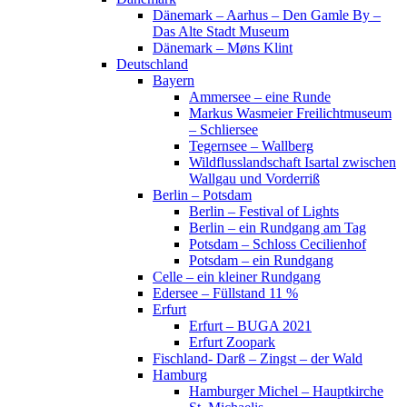
Dänemark – Aarhus – Den Gamle By –
Das Alte Stadt Museum
Dänemark – Møns Klint
Deutschland
Bayern
Ammersee – eine Runde
Markus Wasmeier Freilichtmuseum
– Schliersee
Tegernsee – Wallberg
Wildflusslandschaft Isartal zwischen
Wallgau und Vorderriß
Berlin – Potsdam
Berlin – Festival of Lights
Berlin – ein Rundgang am Tag
Potsdam – Schloss Cecilienhof
Potsdam – ein Rundgang
Celle – ein kleiner Rundgang
Edersee – Füllstand 11 %
Erfurt
Erfurt – BUGA 2021
Erfurt Zoopark
Fischland- Darß – Zingst – der Wald
Hamburg
Hamburger Michel – Hauptkirche