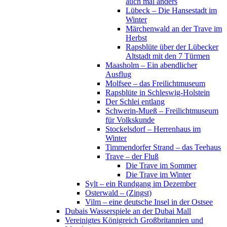
auch mal anders
Lübeck – Die Hansestadt im
Winter
Märchenwald an der Trave im
Herbst
Rapsblüte über der Lübecker
Altstadt mit den 7 Türmen
Maasholm – Ein abendlicher
Ausflug
Molfsee – das Freilichtmuseum
Rapsblüte in Schleswig-Holstein
Der Schlei entlang
Schwerin-Mueß – Freilichtmuseum
für Volkskunde
Stockelsdorf – Herrenhaus im
Winter
Timmendorfer Strand – das Teehaus
Trave – der Fluß
Die Trave im Sommer
Die Trave im Winter
Sylt – ein Rundgang im Dezember
Osterwald – (Zingst)
Vilm – eine deutsche Insel in der Ostsee
Dubais Wasserspiele an der Dubai Mall
Vereinigtes Königreich Großbritannien und