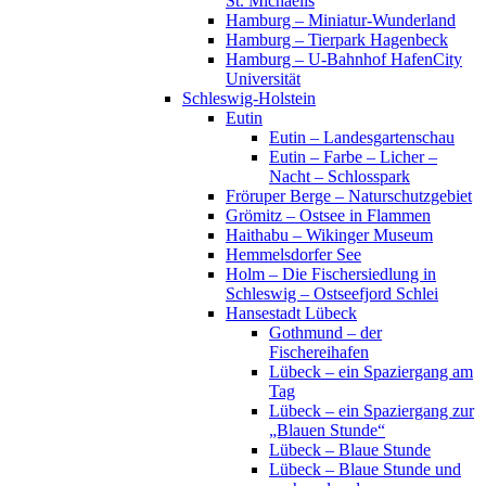
St. Michaelis
Hamburg – Miniatur-Wunderland
Hamburg – Tierpark Hagenbeck
Hamburg – U-Bahnhof HafenCity
Universität
Schleswig-Holstein
Eutin
Eutin – Landesgartenschau
Eutin – Farbe – Licher –
Nacht – Schlosspark
Fröruper Berge – Naturschutzgebiet
Grömitz – Ostsee in Flammen
Haithabu – Wikinger Museum
Hemmelsdorfer See
Holm – Die Fischersiedlung in
Schleswig – Ostseefjord Schlei
Hansestadt Lübeck
Gothmund – der
Fischereihafen
Lübeck – ein Spaziergang am
Tag
Lübeck – ein Spaziergang zur
„Blauen Stunde“
Lübeck – Blaue Stunde
Lübeck – Blaue Stunde und