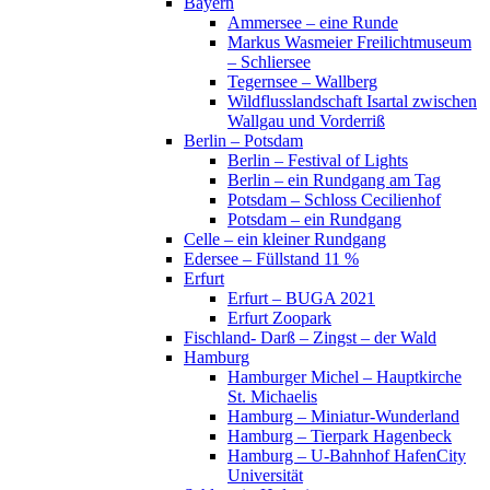
Bayern
Ammersee – eine Runde
Markus Wasmeier Freilichtmuseum
– Schliersee
Tegernsee – Wallberg
Wildflusslandschaft Isartal zwischen
Wallgau und Vorderriß
Berlin – Potsdam
Berlin – Festival of Lights
Berlin – ein Rundgang am Tag
Potsdam – Schloss Cecilienhof
Potsdam – ein Rundgang
Celle – ein kleiner Rundgang
Edersee – Füllstand 11 %
Erfurt
Erfurt – BUGA 2021
Erfurt Zoopark
Fischland- Darß – Zingst – der Wald
Hamburg
Hamburger Michel – Hauptkirche
St. Michaelis
Hamburg – Miniatur-Wunderland
Hamburg – Tierpark Hagenbeck
Hamburg – U-Bahnhof HafenCity
Universität