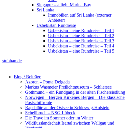
Singapur – a light Marina Bay
Sri Lanka
Immobilien auf Sri Lanka (externer
Anbieter)
Usbekistan Rundreise
Usbekistan – eine Rundreise – Teil 1
Usbekistan – eine Rundreise – Teil 2
Usbekistan – eine Rundreise – Teil 3
Usbekistan – eine Rundreise – Teil 4
Usbekistan – eine Rundreise – Teil 5
stubhan.de
Blog / Beiträge
Azoren – Ponta Delgada
Markus Wasmeier Freilichtmuseum – Schliersee
Gothmund – ein Rundgang in der alten Fischersiedlung
Norwegen – Bergen-Kirkenes-Bergen – Die klassische
Postschiffroute
Rapsblüte an der Ostsee in Schleswig-Holstein
Schellbruch – NSG Lübeck
Die Trave im Sommer oder im Winter
Wildflusslandschaft Isartal zwischen Wallgau und