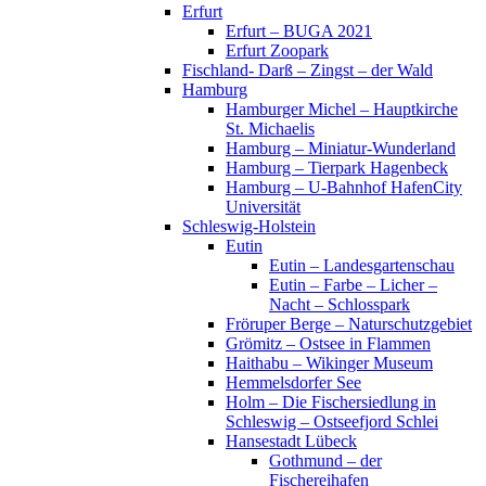
Erfurt
Erfurt – BUGA 2021
Erfurt Zoopark
Fischland- Darß – Zingst – der Wald
Hamburg
Hamburger Michel – Hauptkirche
St. Michaelis
Hamburg – Miniatur-Wunderland
Hamburg – Tierpark Hagenbeck
Hamburg – U-Bahnhof HafenCity
Universität
Schleswig-Holstein
Eutin
Eutin – Landesgartenschau
Eutin – Farbe – Licher –
Nacht – Schlosspark
Fröruper Berge – Naturschutzgebiet
Grömitz – Ostsee in Flammen
Haithabu – Wikinger Museum
Hemmelsdorfer See
Holm – Die Fischersiedlung in
Schleswig – Ostseefjord Schlei
Hansestadt Lübeck
Gothmund – der
Fischereihafen