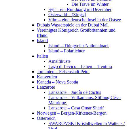
Die Trave im Winter
Sylt – ein Rundgang im Dezember
Osterwald – (Zingst)
Vilm – eine deutsche Insel in der Ostsee
Dubais Wasserspiele an der Dubai Mall
Vereinigtes Königreich Großbritannien und
Irland
Island
Island – Thingvellir Nationalpark
Island – Polarlichter
Italien
Amalfiküste
Lago di Levico – Italien – Trentino
Jordanien – Felsenstadt Petra
Kapverden
Kanada – Nova Scotia
Lanzarote
Lanzarote – Jardín de Cactus
Lanzarote – Vulkanhaus. Stiftung César
Manrique.
Lanzarote – Casa Omar Sharif
Norwegen – Bergen-Kirkenes-Bergen
Österreich
SWAROVSKI Kristallwelten in Wattens /
Tirol