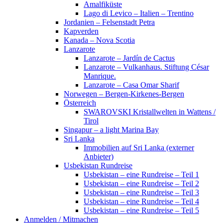
Amalfiküste
Lago di Levico – Italien – Trentino
Jordanien – Felsenstadt Petra
Kapverden
Kanada – Nova Scotia
Lanzarote
Lanzarote – Jardín de Cactus
Lanzarote – Vulkanhaus. Stiftung César
Manrique.
Lanzarote – Casa Omar Sharif
Norwegen – Bergen-Kirkenes-Bergen
Österreich
SWAROVSKI Kristallwelten in Wattens /
Tirol
Singapur – a light Marina Bay
Sri Lanka
Immobilien auf Sri Lanka (externer
Anbieter)
Usbekistan Rundreise
Usbekistan – eine Rundreise – Teil 1
Usbekistan – eine Rundreise – Teil 2
Usbekistan – eine Rundreise – Teil 3
Usbekistan – eine Rundreise – Teil 4
Usbekistan – eine Rundreise – Teil 5
Anmelden / Mitmachen