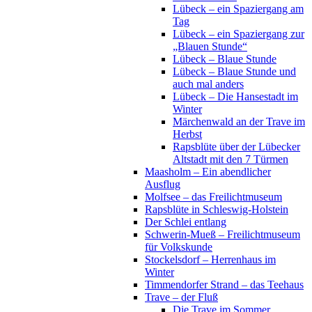
Lübeck – ein Spaziergang am
Tag
Lübeck – ein Spaziergang zur
„Blauen Stunde“
Lübeck – Blaue Stunde
Lübeck – Blaue Stunde und
auch mal anders
Lübeck – Die Hansestadt im
Winter
Märchenwald an der Trave im
Herbst
Rapsblüte über der Lübecker
Altstadt mit den 7 Türmen
Maasholm – Ein abendlicher
Ausflug
Molfsee – das Freilichtmuseum
Rapsblüte in Schleswig-Holstein
Der Schlei entlang
Schwerin-Mueß – Freilichtmuseum
für Volkskunde
Stockelsdorf – Herrenhaus im
Winter
Timmendorfer Strand – das Teehaus
Trave – der Fluß
Die Trave im Sommer