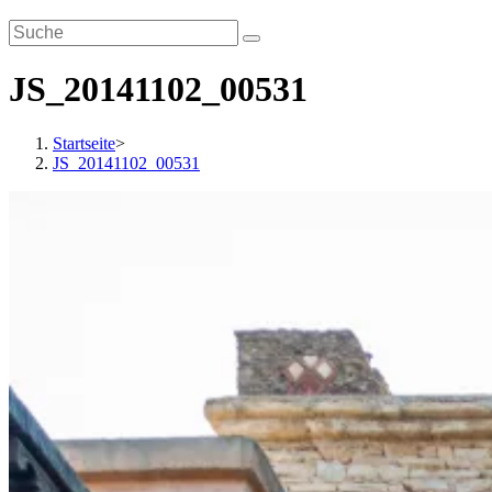
JS_20141102_00531
Startseite
>
JS_20141102_00531