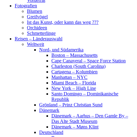
Vorderriß
Fotografien
Blumen
Greifvögel
Ist das Kunst, oder kann das weg ???
Orchideen
Schmetterlinge
Reisen – Länderauswahl
Weltweit
Nord- und Südamerika
Boston – Massachusetts
Cape Canaveral – Space Force Station
Charleston (South Carolina)
Cartagena – Kolumbien
Manhattan – NYC
Miami Beach – Florida
New York – High Line
Santo Domingo – Dominikanische
Republik
Grönland – Prinz Christian Sund
Dänemark
Dänemark – Aarhus – Den Gamle By –
Das Alte Stadt Museum
Dänemark – Møns Klint
Deutschland