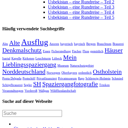
Usbekistan – eine Rundreise – Teil 2
Usbekistan – eine Rundreise – Teil 3
Usbekistan – eine Rundreise – Teil 4
Usbekistan – eine Rundreise – Teil 5
Häufig verwendete Suchbegriffe
Ausflug
Alte
Alm
Azoren
bayerisch
bayrisch
Bergen
Brauchtum
Brauerei
Denkmalschutz
Häuser
Essen
Fichersiedlung
Fischer
Fluss
gemütlich
Mein
Isartal
Kapelle
Kirkenes
Leuchtturm
Lübeck
Lieblingsspaziergang
Museum
Naturschutzgebiet
Norddeutschland
Ostholstein
Norwegen
Oberbayern
ordentlich
Ponta Delgada
Postschiff
Privatfinanziert
Privatmuseum
Raps
Schleswig-Holstein
Schmied
SH
Spaziergangfotografie
Schöpfbrauerei
Segler
Trinken
Veranstaltungen
Vorderriß
Wallgau
Wildflusslandschaft
Suche auf dieser Webseite