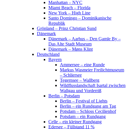
Manhattan – NYC
Miami Beach – Florida
New York – High Line
Santo Domingo – Dominikanische
Republik
Grönland – Prinz Christian Sund
Dänemark
Dänemark – Aarhus – Den Gamle By –
Das Alte Stadt Museum
Dänemark – Møns Klint
Deutschland
Bayern
Ammersee – eine Runde
Markus Wasmeier Freilichtmuseum
– Schliersee
Tegernsee – Wallberg
Wildflusslandschaft Isartal zwischen
Wallgau und Vorderriß
Berlin – Potsdam
Berlin – Festival of Lights
Berlin – ein Rundgang am Tag
Potsdam – Schloss Cecilienhof
Potsdam – ein Rundgang
Celle – ein kleiner Rundgang
Edersee – Füllstand 11 %