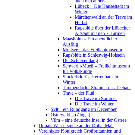
auch mal anders
Lübeck – Die Hansestadt im
Winter
Märchenwald an der Trave im
Herbst
Rapsblüte über der Lübecker
Altstadt mit den 7 Türmen
Maasholm – Ein abendlicher
Ausflug
Molfsee – das Freilichtmuseum
Rapsblüte in Schleswig-Holstein
Der Schlei entlang
Schwerin-Mueß – Freilichtmuseum
für Volkskunde
Stockelsdorf – Herrenhaus im
Winter
Timmendorfer Strand – das Teehaus
Trave – der Fluß
Die Trave im Sommer
Die Trave im Winter
Sylt – ein Rundgang im Dezember
Osterwald – (Zingst)
Vilm – eine deutsche Insel in der Ostsee
Dubais Wasserspiele an der Dubai Mall
Vereinigtes Königreich Großbritannien und