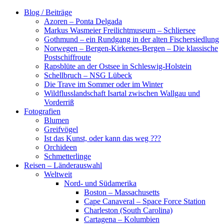
Zum
Blog / Beiträge
Inhalt
Azoren – Ponta Delgada
springen
Markus Wasmeier Freilichtmuseum – Schliersee
Gothmund – ein Rundgang in der alten Fischersiedlung
Norwegen – Bergen-Kirkenes-Bergen – Die klassische
Postschiffroute
Rapsblüte an der Ostsee in Schleswig-Holstein
Schellbruch – NSG Lübeck
Die Trave im Sommer oder im Winter
Wildflusslandschaft Isartal zwischen Wallgau und
Vorderriß
Fotografien
Blumen
Greifvögel
Ist das Kunst, oder kann das weg ???
Orchideen
Schmetterlinge
Reisen – Länderauswahl
Weltweit
Nord- und Südamerika
Boston – Massachusetts
Cape Canaveral – Space Force Station
Charleston (South Carolina)
Cartagena – Kolumbien