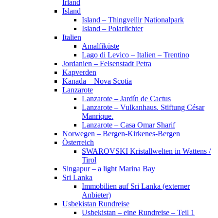
Irland
Island
Island – Thingvellir Nationalpark
Island – Polarlichter
Italien
Amalfiküste
Lago di Levico – Italien – Trentino
Jordanien – Felsenstadt Petra
Kapverden
Kanada – Nova Scotia
Lanzarote
Lanzarote – Jardín de Cactus
Lanzarote – Vulkanhaus. Stiftung César
Manrique.
Lanzarote – Casa Omar Sharif
Norwegen – Bergen-Kirkenes-Bergen
Österreich
SWAROVSKI Kristallwelten in Wattens /
Tirol
Singapur – a light Marina Bay
Sri Lanka
Immobilien auf Sri Lanka (externer
Anbieter)
Usbekistan Rundreise
Usbekistan – eine Rundreise – Teil 1