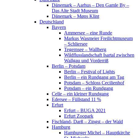
Dänemark – Aarhus – Den Gamle By –
Das Alte Stadt Museum
Dänemark – Møns Klint
Deutschland
Bayern
Ammersee – eine Runde
Markus Wasmeier Freilichtmuseum
– Schliersee
Tegernsee – Wallberg
Wildflusslandschaft Isartal zwischen
Wallgau und Vorderriß
Berlin – Potsdam
Berlin – Festival of Lights
Berlin – ein Rundgang am Tag
Potsdam – Schloss Cecilienhof
Potsdam – ein Rundgang
Celle – ein kleiner Rundgang
Edersee – Füllstand 11 %
Erfurt
Erfurt – BUGA 2021
Erfurt Zoopark
Fischland- Darß – Zingst – der Wald
Hamburg
Hamburger Michel – Hauptkirche