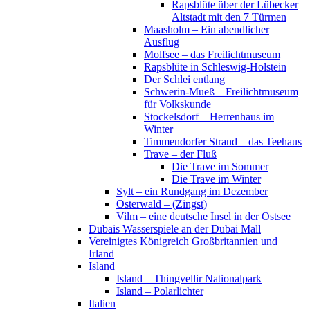
Rapsblüte über der Lübecker
Altstadt mit den 7 Türmen
Maasholm – Ein abendlicher
Ausflug
Molfsee – das Freilichtmuseum
Rapsblüte in Schleswig-Holstein
Der Schlei entlang
Schwerin-Mueß – Freilichtmuseum
für Volkskunde
Stockelsdorf – Herrenhaus im
Winter
Timmendorfer Strand – das Teehaus
Trave – der Fluß
Die Trave im Sommer
Die Trave im Winter
Sylt – ein Rundgang im Dezember
Osterwald – (Zingst)
Vilm – eine deutsche Insel in der Ostsee
Dubais Wasserspiele an der Dubai Mall
Vereinigtes Königreich Großbritannien und
Irland
Island
Island – Thingvellir Nationalpark
Island – Polarlichter
Italien