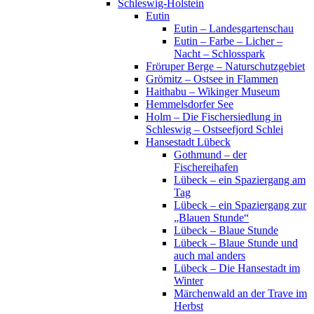
Schleswig-Holstein
Eutin
Eutin – Landesgartenschau
Eutin – Farbe – Licher –
Nacht – Schlosspark
Fröruper Berge – Naturschutzgebiet
Grömitz – Ostsee in Flammen
Haithabu – Wikinger Museum
Hemmelsdorfer See
Holm – Die Fischersiedlung in
Schleswig – Ostseefjord Schlei
Hansestadt Lübeck
Gothmund – der
Fischereihafen
Lübeck – ein Spaziergang am
Tag
Lübeck – ein Spaziergang zur
„Blauen Stunde“
Lübeck – Blaue Stunde
Lübeck – Blaue Stunde und
auch mal anders
Lübeck – Die Hansestadt im
Winter
Märchenwald an der Trave im
Herbst