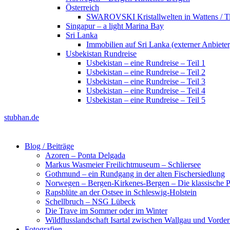
Österreich
SWAROVSKI Kristallwelten in Wattens / Ti
Singapur – a light Marina Bay
Sri Lanka
Immobilien auf Sri Lanka (externer Anbieter
Usbekistan Rundreise
Usbekistan – eine Rundreise – Teil 1
Usbekistan – eine Rundreise – Teil 2
Usbekistan – eine Rundreise – Teil 3
Usbekistan – eine Rundreise – Teil 4
Usbekistan – eine Rundreise – Teil 5
stubhan.de
Blog / Beiträge
Azoren – Ponta Delgada
Markus Wasmeier Freilichtmuseum – Schliersee
Gothmund – ein Rundgang in der alten Fischersiedlung
Norwegen – Bergen-Kirkenes-Bergen – Die klassische Po
Rapsblüte an der Ostsee in Schleswig-Holstein
Schellbruch – NSG Lübeck
Die Trave im Sommer oder im Winter
Wildflusslandschaft Isartal zwischen Wallgau und Vorder
Fotografien