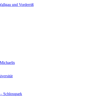
Wallgau und Vorderriß
Michaelis
versität
 – Schlosspark