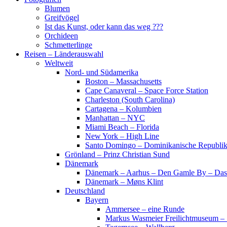
Blumen
Greifvögel
Ist das Kunst, oder kann das weg ???
Orchideen
Schmetterlinge
Reisen – Länderauswahl
Weltweit
Nord- und Südamerika
Boston – Massachusetts
Cape Canaveral – Space Force Station
Charleston (South Carolina)
Cartagena – Kolumbien
Manhattan – NYC
Miami Beach – Florida
New York – High Line
Santo Domingo – Dominikanische Republi
Grönland – Prinz Christian Sund
Dänemark
Dänemark – Aarhus – Den Gamle By – Das
Dänemark – Møns Klint
Deutschland
Bayern
Ammersee – eine Runde
Markus Wasmeier Freilichtmuseum – 