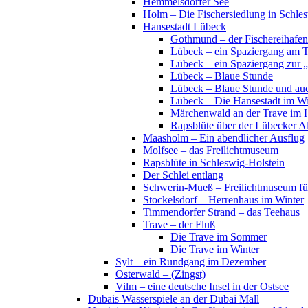
Hemmelsdorfer See
Holm – Die Fischersiedlung in Schles
Hansestadt Lübeck
Gothmund – der Fischereihafen
Lübeck – ein Spaziergang am 
Lübeck – ein Spaziergang zur 
Lübeck – Blaue Stunde
Lübeck – Blaue Stunde und au
Lübeck – Die Hansestadt im Wi
Märchenwald an der Trave im 
Rapsblüte über der Lübecker Al
Maasholm – Ein abendlicher Ausflug
Molfsee – das Freilichtmuseum
Rapsblüte in Schleswig-Holstein
Der Schlei entlang
Schwerin-Mueß – Freilichtmuseum fü
Stockelsdorf – Herrenhaus im Winter
Timmendorfer Strand – das Teehaus
Trave – der Fluß
Die Trave im Sommer
Die Trave im Winter
Sylt – ein Rundgang im Dezember
Osterwald – (Zingst)
Vilm – eine deutsche Insel in der Ostsee
Dubais Wasserspiele an der Dubai Mall