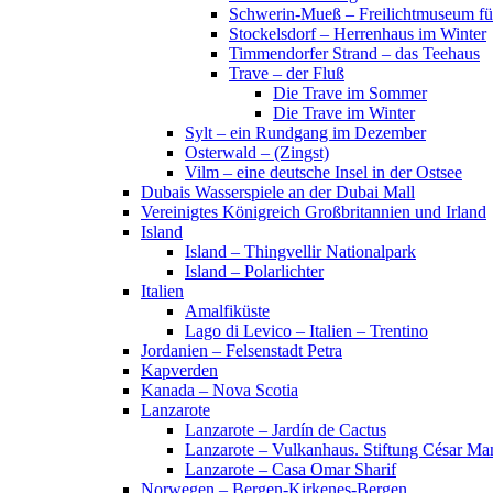
Schwerin-Mueß – Freilichtmuseum fü
Stockelsdorf – Herrenhaus im Winter
Timmendorfer Strand – das Teehaus
Trave – der Fluß
Die Trave im Sommer
Die Trave im Winter
Sylt – ein Rundgang im Dezember
Osterwald – (Zingst)
Vilm – eine deutsche Insel in der Ostsee
Dubais Wasserspiele an der Dubai Mall
Vereinigtes Königreich Großbritannien und Irland
Island
Island – Thingvellir Nationalpark
Island – Polarlichter
Italien
Amalfiküste
Lago di Levico – Italien – Trentino
Jordanien – Felsenstadt Petra
Kapverden
Kanada – Nova Scotia
Lanzarote
Lanzarote – Jardín de Cactus
Lanzarote – Vulkanhaus. Stiftung César Ma
Lanzarote – Casa Omar Sharif
Norwegen – Bergen-Kirkenes-Bergen