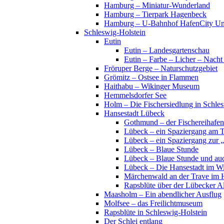
Hamburg – Miniatur-Wunderland
Hamburg – Tierpark Hagenbeck
Hamburg – U-Bahnhof HafenCity Uni
Schleswig-Holstein
Eutin
Eutin – Landesgartenschau
Eutin – Farbe – Licher – Nacht
Fröruper Berge – Naturschutzgebiet
Grömitz – Ostsee in Flammen
Haithabu – Wikinger Museum
Hemmelsdorfer See
Holm – Die Fischersiedlung in Schles
Hansestadt Lübeck
Gothmund – der Fischereihafen
Lübeck – ein Spaziergang am 
Lübeck – ein Spaziergang zur 
Lübeck – Blaue Stunde
Lübeck – Blaue Stunde und au
Lübeck – Die Hansestadt im Wi
Märchenwald an der Trave im 
Rapsblüte über der Lübecker Al
Maasholm – Ein abendlicher Ausflug
Molfsee – das Freilichtmuseum
Rapsblüte in Schleswig-Holstein
Der Schlei entlang