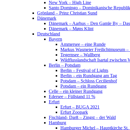
New York – High Line
Santo Domingo – Dominikanische Republi
Grönland – Prinz Christian Sund
Dänemark
Dänemark – Aarhus – Den Gamle By – Das
Dänemark – Møns Klint
Deutschland
Bayern
Ammersee – eine Runde
Markus Wasmeier Freilichtmuseum – 
Tegernsee – Wallberg
Wildflusslandschaft Isartal zwischen 
Berlin – Potsdam
Berlin – Festival of Lights
Berlin – ein Rundgang am Tag
Potsdam – Schloss Cecilienhof
Potsdam – ein Rundgang
Celle – ein kleiner Rundgang
Edersee – Füllstand 11 %
Erfurt
Erfurt – BUGA 2021
Erfurt Zoopark
Fischland- Darß – Zingst – der Wald
Hamburg
Hamburger Michel – Hauptkirche St. 