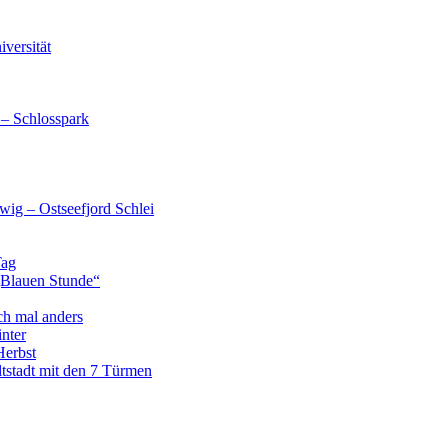
versität
 – Schlosspark
wig – Ostseefjord Schlei
Tag
„Blauen Stunde“
ch mal anders
nter
Herbst
tstadt mit den 7 Türmen