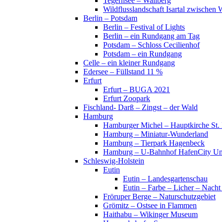
Tegernsee – Wallberg
Wildflusslandschaft Isartal zwischen 
Berlin – Potsdam
Berlin – Festival of Lights
Berlin – ein Rundgang am Tag
Potsdam – Schloss Cecilienhof
Potsdam – ein Rundgang
Celle – ein kleiner Rundgang
Edersee – Füllstand 11 %
Erfurt
Erfurt – BUGA 2021
Erfurt Zoopark
Fischland- Darß – Zingst – der Wald
Hamburg
Hamburger Michel – Hauptkirche St. 
Hamburg – Miniatur-Wunderland
Hamburg – Tierpark Hagenbeck
Hamburg – U-Bahnhof HafenCity Uni
Schleswig-Holstein
Eutin
Eutin – Landesgartenschau
Eutin – Farbe – Licher – Nacht
Fröruper Berge – Naturschutzgebiet
Grömitz – Ostsee in Flammen
Haithabu – Wikinger Museum