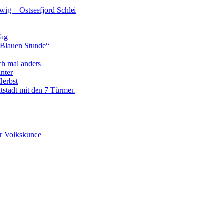
wig – Ostseefjord Schlei
Tag
„Blauen Stunde“
ch mal anders
nter
Herbst
tstadt mit den 7 Türmen
r Volkskunde