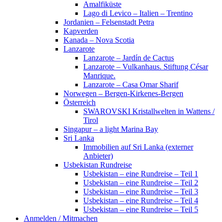
Amalfiküste
Lago di Levico – Italien – Trentino
Jordanien – Felsenstadt Petra
Kapverden
Kanada – Nova Scotia
Lanzarote
Lanzarote – Jardín de Cactus
Lanzarote – Vulkanhaus. Stiftung César
Manrique.
Lanzarote – Casa Omar Sharif
Norwegen – Bergen-Kirkenes-Bergen
Österreich
SWAROVSKI Kristallwelten in Wattens /
Tirol
Singapur – a light Marina Bay
Sri Lanka
Immobilien auf Sri Lanka (externer
Anbieter)
Usbekistan Rundreise
Usbekistan – eine Rundreise – Teil 1
Usbekistan – eine Rundreise – Teil 2
Usbekistan – eine Rundreise – Teil 3
Usbekistan – eine Rundreise – Teil 4
Usbekistan – eine Rundreise – Teil 5
Anmelden / Mitmachen