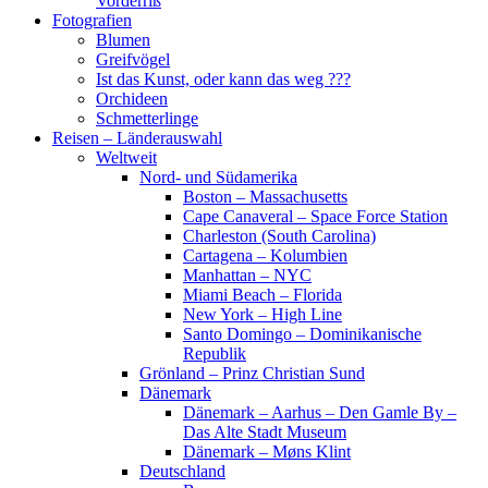
Vorderriß
Fotografien
Blumen
Greifvögel
Ist das Kunst, oder kann das weg ???
Orchideen
Schmetterlinge
Reisen – Länderauswahl
Weltweit
Nord- und Südamerika
Boston – Massachusetts
Cape Canaveral – Space Force Station
Charleston (South Carolina)
Cartagena – Kolumbien
Manhattan – NYC
Miami Beach – Florida
New York – High Line
Santo Domingo – Dominikanische
Republik
Grönland – Prinz Christian Sund
Dänemark
Dänemark – Aarhus – Den Gamle By –
Das Alte Stadt Museum
Dänemark – Møns Klint
Deutschland