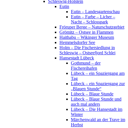
Schleswig-Holstein
Eutin
Eutin – Landesgartenschau
Eutin – Farbe – Licher –
Nacht – Schlosspark
Fröruper Berge – Naturschutzgebiet
Grömitz – Ostsee in Flammen
Haithabu – Wikinger Museum
Hemmelsdorfer See
Holm – Die Fischersiedlung in
Schleswig – Ostseefjord Schlei
Hansestadt Lübeck
Gothmund – der
Fischereihafen
Lübeck – ein Spaziergang am
Tag
Lübeck – ein Spaziergang zur
„Blauen Stunde“
Lübeck – Blaue Stunde
Lübeck – Blaue Stunde und
auch mal anders
Lübeck – Die Hansestadt im
Winter
Märchenwald an der Trave im
Herbst