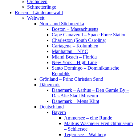
Orchideen
Schmetterlinge
Reisen – Länderauswahl
Weltweit
Nord- und Südamerika
Boston – Massachusetts
Cape Canaveral – Space Force Station
Charleston (South Carolina)
Cartagena – Kolumbien
Manhattan – NYC
Miami Beach – Florida
New York – High Line
Santo Domingo – Dominikanische
Republik
Grönland – Prinz Christian Sund
Dänemark
Dänemark – Aarhus – Den Gamle By –
Das Alte Stadt Museum
Dänemark – Møns Klint
Deutschland
Bayern
Ammersee – eine Runde
Markus Wasmeier Freilichtmuseum
– Schliersee
Tegernsee – Wallberg