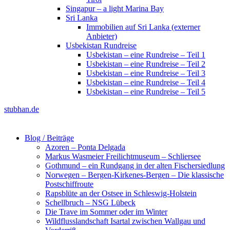
Singapur – a light Marina Bay
Sri Lanka
Immobilien auf Sri Lanka (externer
Anbieter)
Usbekistan Rundreise
Usbekistan – eine Rundreise – Teil 1
Usbekistan – eine Rundreise – Teil 2
Usbekistan – eine Rundreise – Teil 3
Usbekistan – eine Rundreise – Teil 4
Usbekistan – eine Rundreise – Teil 5
stubhan.de
Blog / Beiträge
Azoren – Ponta Delgada
Markus Wasmeier Freilichtmuseum – Schliersee
Gothmund – ein Rundgang in der alten Fischersiedlung
Norwegen – Bergen-Kirkenes-Bergen – Die klassische
Postschiffroute
Rapsblüte an der Ostsee in Schleswig-Holstein
Schellbruch – NSG Lübeck
Die Trave im Sommer oder im Winter
Wildflusslandschaft Isartal zwischen Wallgau und