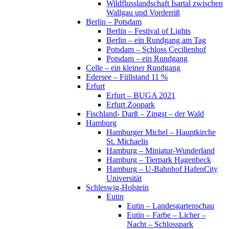
Wildflusslandschaft Isartal zwischen
Wallgau und Vorderriß
Berlin – Potsdam
Berlin – Festival of Lights
Berlin – ein Rundgang am Tag
Potsdam – Schloss Cecilienhof
Potsdam – ein Rundgang
Celle – ein kleiner Rundgang
Edersee – Füllstand 11 %
Erfurt
Erfurt – BUGA 2021
Erfurt Zoopark
Fischland- Darß – Zingst – der Wald
Hamburg
Hamburger Michel – Hauptkirche
St. Michaelis
Hamburg – Miniatur-Wunderland
Hamburg – Tierpark Hagenbeck
Hamburg – U-Bahnhof HafenCity
Universität
Schleswig-Holstein
Eutin
Eutin – Landesgartenschau
Eutin – Farbe – Licher –
Nacht – Schlosspark