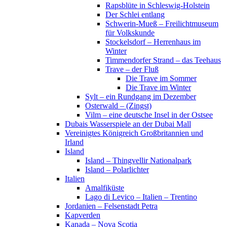
Rapsblüte in Schleswig-Holstein
Der Schlei entlang
Schwerin-Mueß – Freilichtmuseum
für Volkskunde
Stockelsdorf – Herrenhaus im
Winter
Timmendorfer Strand – das Teehaus
Trave – der Fluß
Die Trave im Sommer
Die Trave im Winter
Sylt – ein Rundgang im Dezember
Osterwald – (Zingst)
Vilm – eine deutsche Insel in der Ostsee
Dubais Wasserspiele an der Dubai Mall
Vereinigtes Königreich Großbritannien und
Irland
Island
Island – Thingvellir Nationalpark
Island – Polarlichter
Italien
Amalfiküste
Lago di Levico – Italien – Trentino
Jordanien – Felsenstadt Petra
Kapverden
Kanada – Nova Scotia