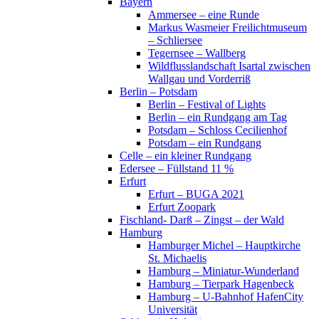
Bayern
Ammersee – eine Runde
Markus Wasmeier Freilichtmuseum
– Schliersee
Tegernsee – Wallberg
Wildflusslandschaft Isartal zwischen
Wallgau und Vorderriß
Berlin – Potsdam
Berlin – Festival of Lights
Berlin – ein Rundgang am Tag
Potsdam – Schloss Cecilienhof
Potsdam – ein Rundgang
Celle – ein kleiner Rundgang
Edersee – Füllstand 11 %
Erfurt
Erfurt – BUGA 2021
Erfurt Zoopark
Fischland- Darß – Zingst – der Wald
Hamburg
Hamburger Michel – Hauptkirche
St. Michaelis
Hamburg – Miniatur-Wunderland
Hamburg – Tierpark Hagenbeck
Hamburg – U-Bahnhof HafenCity
Universität