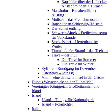
Rapsblüte über der Lübecker
Altstadt mit den 7 Türmen
Maasholm – Ein abendlicher
Ausflug
Molfsee – das Freilichtmuseum
Rapsblüte in Schleswig-Holstein
Der Schlei entlang
Schwerin-Mueß – Freilichtmuseum
für Volkskunde
Stockelsdorf – Herrenhaus im
Winter
Timmendorfer Strand – das Teehaus
Trave – der Fluß
Die Trave im Sommer
Die Trave im Winter
Sylt – ein Rundgang im Dezember
Osterwald – (Zingst)
Vilm – eine deutsche Insel in der Ostsee
Dubais Wasserspiele an der Dubai Mall
Vereinigtes Königreich Großbritannien und
Irland
Island
Island – Thingvellir Nationalpark
Island – Polarlichter
Italien