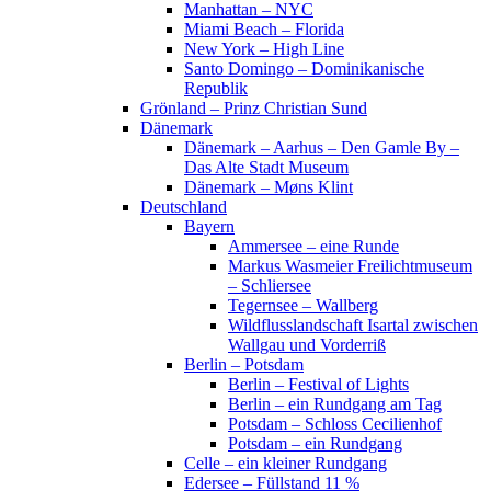
Manhattan – NYC
Miami Beach – Florida
New York – High Line
Santo Domingo – Dominikanische
Republik
Grönland – Prinz Christian Sund
Dänemark
Dänemark – Aarhus – Den Gamle By –
Das Alte Stadt Museum
Dänemark – Møns Klint
Deutschland
Bayern
Ammersee – eine Runde
Markus Wasmeier Freilichtmuseum
– Schliersee
Tegernsee – Wallberg
Wildflusslandschaft Isartal zwischen
Wallgau und Vorderriß
Berlin – Potsdam
Berlin – Festival of Lights
Berlin – ein Rundgang am Tag
Potsdam – Schloss Cecilienhof
Potsdam – ein Rundgang
Celle – ein kleiner Rundgang
Edersee – Füllstand 11 %