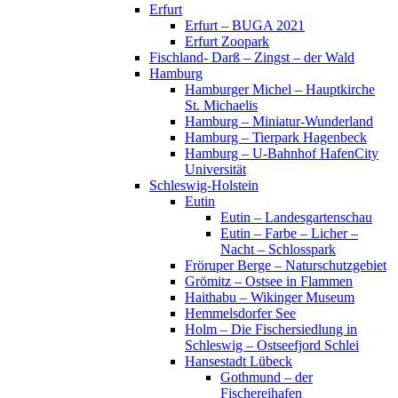
Erfurt
Erfurt – BUGA 2021
Erfurt Zoopark
Fischland- Darß – Zingst – der Wald
Hamburg
Hamburger Michel – Hauptkirche
St. Michaelis
Hamburg – Miniatur-Wunderland
Hamburg – Tierpark Hagenbeck
Hamburg – U-Bahnhof HafenCity
Universität
Schleswig-Holstein
Eutin
Eutin – Landesgartenschau
Eutin – Farbe – Licher –
Nacht – Schlosspark
Fröruper Berge – Naturschutzgebiet
Grömitz – Ostsee in Flammen
Haithabu – Wikinger Museum
Hemmelsdorfer See
Holm – Die Fischersiedlung in
Schleswig – Ostseefjord Schlei
Hansestadt Lübeck
Gothmund – der
Fischereihafen