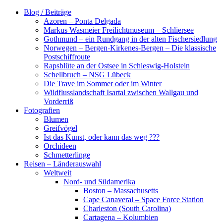
Zum
Blog / Beiträge
Inhalt
Azoren – Ponta Delgada
springen
Markus Wasmeier Freilichtmuseum – Schliersee
Gothmund – ein Rundgang in der alten Fischersiedlung
Norwegen – Bergen-Kirkenes-Bergen – Die klassische
Postschiffroute
Rapsblüte an der Ostsee in Schleswig-Holstein
Schellbruch – NSG Lübeck
Die Trave im Sommer oder im Winter
Wildflusslandschaft Isartal zwischen Wallgau und
Vorderriß
Fotografien
Blumen
Greifvögel
Ist das Kunst, oder kann das weg ???
Orchideen
Schmetterlinge
Reisen – Länderauswahl
Weltweit
Nord- und Südamerika
Boston – Massachusetts
Cape Canaveral – Space Force Station
Charleston (South Carolina)
Cartagena – Kolumbien