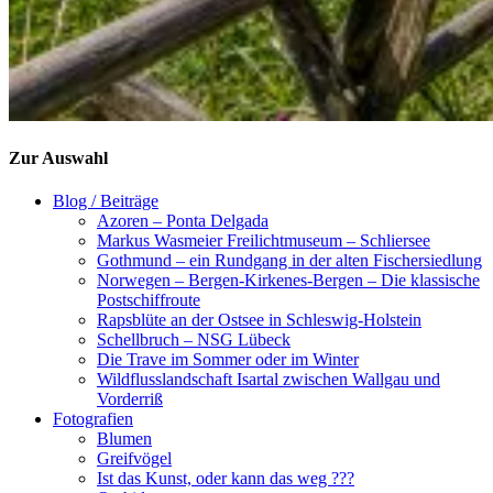
Zur Auswahl
Blog / Beiträge
Azoren – Ponta Delgada
Markus Wasmeier Freilichtmuseum – Schliersee
Gothmund – ein Rundgang in der alten Fischersiedlung
Norwegen – Bergen-Kirkenes-Bergen – Die klassische
Postschiffroute
Rapsblüte an der Ostsee in Schleswig-Holstein
Schellbruch – NSG Lübeck
Die Trave im Sommer oder im Winter
Wildflusslandschaft Isartal zwischen Wallgau und
Vorderriß
Fotografien
Blumen
Greifvögel
Ist das Kunst, oder kann das weg ???