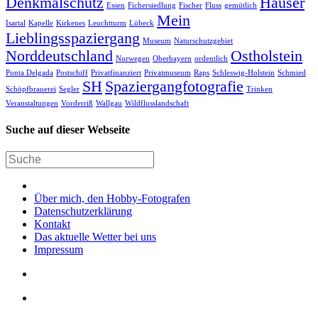
Denkmalschutz
Häuser
Essen
Fichersiedlung
Fischer
Fluss
gemütlich
Mein
Isartal
Kapelle
Kirkenes
Leuchtturm
Lübeck
Lieblingsspaziergang
Museum
Naturschutzgebiet
Norddeutschland
Ostholstein
Norwegen
Oberbayern
ordentlich
Ponta Delgada
Postschiff
Privatfinanziert
Privatmuseum
Raps
Schleswig-Holstein
Schmied
SH
Spaziergangfotografie
Schöpfbrauerei
Segler
Trinken
Veranstaltungen
Vorderriß
Wallgau
Wildflusslandschaft
Suche auf dieser Webseite
Über mich, den Hobby-Fotografen
Datenschutzerklärung
Kontakt
Das aktuelle Wetter bei uns
Impressum