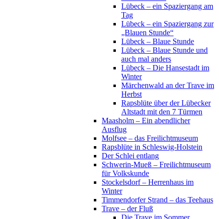
Lübeck – ein Spaziergang am
Tag
Lübeck – ein Spaziergang zur
„Blauen Stunde“
Lübeck – Blaue Stunde
Lübeck – Blaue Stunde und
auch mal anders
Lübeck – Die Hansestadt im
Winter
Märchenwald an der Trave im
Herbst
Rapsblüte über der Lübecker
Altstadt mit den 7 Türmen
Maasholm – Ein abendlicher
Ausflug
Molfsee – das Freilichtmuseum
Rapsblüte in Schleswig-Holstein
Der Schlei entlang
Schwerin-Mueß – Freilichtmuseum
für Volkskunde
Stockelsdorf – Herrenhaus im
Winter
Timmendorfer Strand – das Teehaus
Trave – der Fluß
Die Trave im Sommer