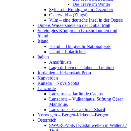
Die Trave im Winter
Sylt – ein Rundgang im Dezember
Osterwald – (Zingst)
Vilm – eine deutsche Insel in der Ostsee
Dubais Wasserspiele an der Dubai Mall
Vereinigtes Königreich Großbritannien und
Irland
Island
Island – Thingvellir Nationalpark
Island – Polarlichter
Italien
Amalfiküste
Lago di Levico – Italien – Trentino
Jordanien – Felsenstadt Petra
Kapverden
Kanada – Nova Scotia
Lanzarote
Lanzarote – Jardín de Cactus
Lanzarote – Vulkanhaus. Stiftung César
Manrique.
Lanzarote – Casa Omar Sharif
Norwegen – Bergen-Kirkenes-Bergen
Österreich
SWAROVSKI Kristallwelten in Wattens /
Tirol