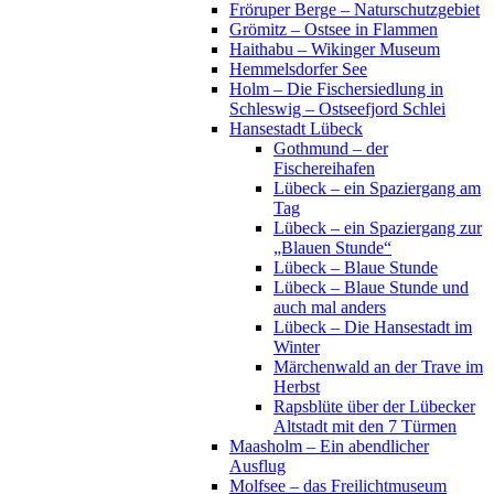
Fröruper Berge – Naturschutzgebiet
Grömitz – Ostsee in Flammen
Haithabu – Wikinger Museum
Hemmelsdorfer See
Holm – Die Fischersiedlung in
Schleswig – Ostseefjord Schlei
Hansestadt Lübeck
Gothmund – der
Fischereihafen
Lübeck – ein Spaziergang am
Tag
Lübeck – ein Spaziergang zur
„Blauen Stunde“
Lübeck – Blaue Stunde
Lübeck – Blaue Stunde und
auch mal anders
Lübeck – Die Hansestadt im
Winter
Märchenwald an der Trave im
Herbst
Rapsblüte über der Lübecker
Altstadt mit den 7 Türmen
Maasholm – Ein abendlicher
Ausflug
Molfsee – das Freilichtmuseum