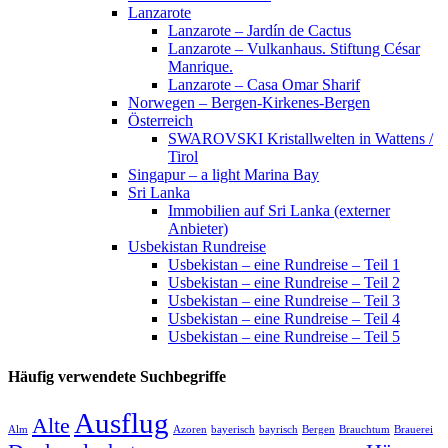
Lanzarote
Lanzarote – Jardín de Cactus
Lanzarote – Vulkanhaus. Stiftung César
Manrique.
Lanzarote – Casa Omar Sharif
Norwegen – Bergen-Kirkenes-Bergen
Österreich
SWAROVSKI Kristallwelten in Wattens /
Tirol
Singapur – a light Marina Bay
Sri Lanka
Immobilien auf Sri Lanka (externer
Anbieter)
Usbekistan Rundreise
Usbekistan – eine Rundreise – Teil 1
Usbekistan – eine Rundreise – Teil 2
Usbekistan – eine Rundreise – Teil 3
Usbekistan – eine Rundreise – Teil 4
Usbekistan – eine Rundreise – Teil 5
Häufig verwendete Suchbegriffe
Ausflug
Alte
Alm
Azoren
bayerisch
bayrisch
Bergen
Brauchtum
Brauerei